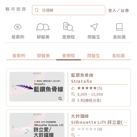
／
登入
註冊
看案例
聊醫美
查療程
問醫生
長知識
看案例
聊醫美
查療程
問醫生
長知識
藍鑽魚骨線
Stratafix
(5)
8,000 ~ 15,000
5 則(療程分享)
大鈴鐺線
Silhouette Lift 詩立愛(不可吸收) /
(0)
--