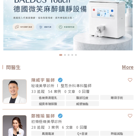
問醫生
More
陳威宇 醫師
秘境美學診所
整形外科專科
醫師
33 追蹤
54 案例
0 文章
0 回覆
香榭柔滴隆乳
腹部拉皮
眼袋手術
緹奧希玻尿酸
威塑抽脂
鄭雅瑜 醫師
初樂極緻美學診所
28 追蹤
3 案例
6 文章
0 回覆
鳳凰電波
Q+音波
熱磁減脂