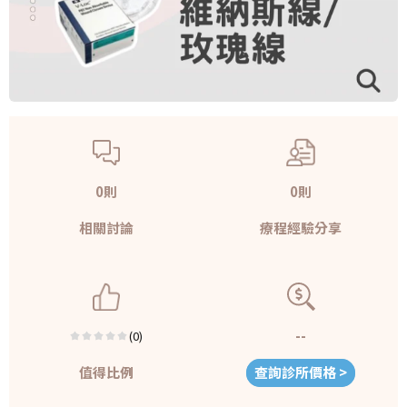
0則
0則
相關討論
療程經驗分享
--
(0)
值得比例
查詢診所價格 >