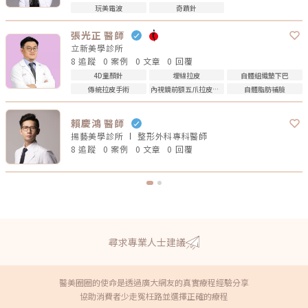
玩美電波
奇蹟針
張光正 醫師
立新美學診所
8 追蹤
0 案例
0 文章
0 回覆
4D童顏針
埋線拉皮
自體組織墊下巴
傳統拉皮手術
內視鏡前額五爪拉皮手術
自體脂肪補臉
賴慶鴻 醫師
揚藝美學診所
整形外科專科
醫師
8 追蹤
0 案例
0 文章
0 回覆
尋求專業人士建議
醫美圈圈的使命是透過廣大網友的真實療程經驗分享
協助消費者少走冤枉路並選擇正確的療程