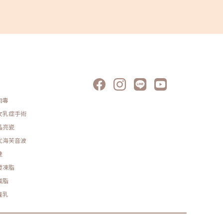
肉毒
女乳症手術
晶亮瓷
代海芙音波
達
發凍脂
減脂
隆乳