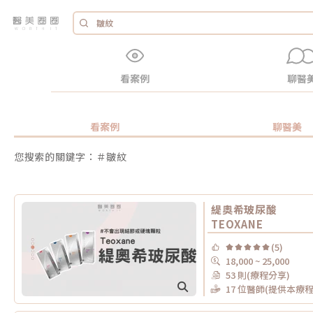
看案例
聊醫
看案例
聊醫美
您搜索的關鍵字：＃皺紋
緹奧希玻尿酸
TEOXANE
(5)
18,000 ~ 25,000
53 則(療程分享)
17 位醫師(提供本療程