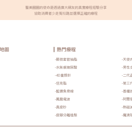
醫美圈圈的使命是透過廣大網友的真實療程經驗分享
協助消費者少走冤枉路並選擇正確的療程
地圖
熱門療程
-顯微套管抽脂
-天使
-水無痕玻尿酸
-男性
-4D童顏針
-二代
-倍克脂
-第三
-藍鑽魚骨線
-善纖
-鳳凰電波
-阿爾
-真皮秒
-熱磁
-皮瓣分離植髮
-魔滴