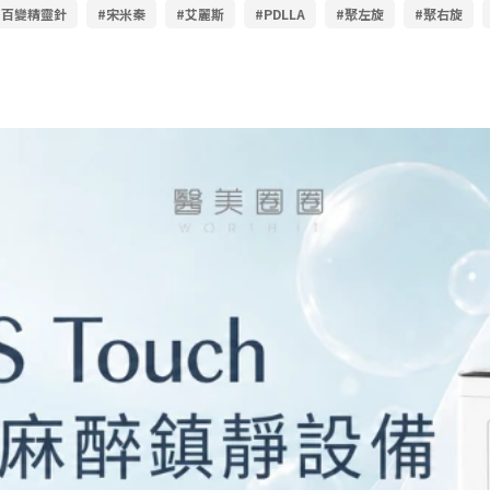
#百變精靈針
#宋米秦
#艾麗斯
#PDLLA
#聚左旋
#聚右旋