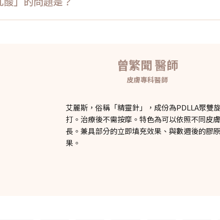
雙旋乳酸」的問題是？
曾繁聞 醫師
皮膚專科醫師
艾麗斯，俗稱「精靈針」，成份為PDLLA聚
打。治療後不需按摩。特色為可以依照不同皮
長。兼具部分的立即填充效果、與數週後的膠
果。