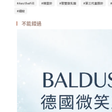
#AestheFill
#精靈針
#聚雙旋乳酸
#第三代童顏針
#細紋
不能錯過