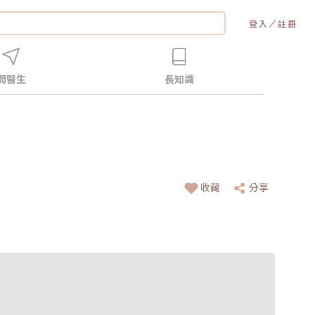
／
登入
註冊
問醫生
長知識
收藏
分享