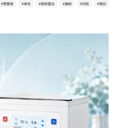
#聚雙旋
#填充
#膠原蛋白
#皺紋
#凹陷
#頰凹