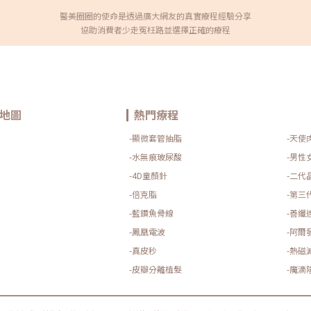
醫美圈圈的使命是透過廣大網友的真實療程經驗分享
協助消費者少走冤枉路並選擇正確的療程
地圖
熱門療程
-顯微套管抽脂
-天使
-水無痕玻尿酸
-男性
-4D童顏針
-二代
-倍克脂
-第三
-藍鑽魚骨線
-善纖
-鳳凰電波
-阿爾
-真皮秒
-熱磁
-皮瓣分離植髮
-魔滴