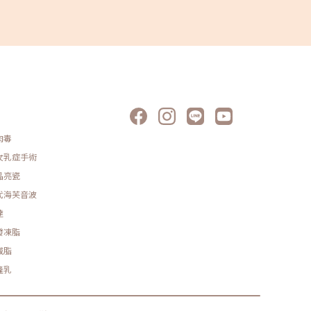
肉毒
女乳症手術
晶亮瓷
代海芙音波
達
發凍脂
減脂
隆乳