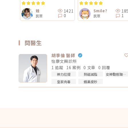
1421
18
娃
Smile?
0
1
民眾
民眾
問醫生
胡季倫 醫師
怡康文興診所
1 追蹤
16 案例
0 文章
0 回覆
神力拉提
熱磁減脂
女神動態玻尿酸
皇家肉毒
蜂巢皮秒