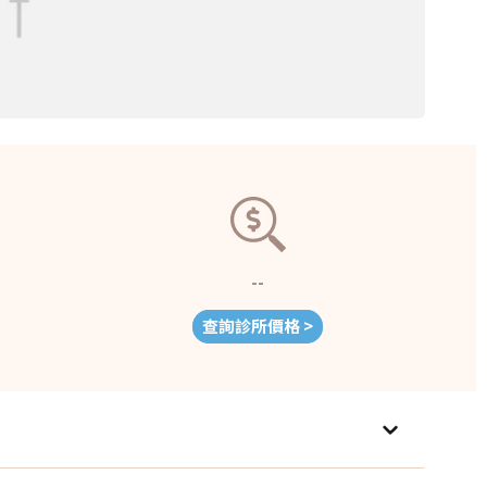
--
查詢診所價格 >