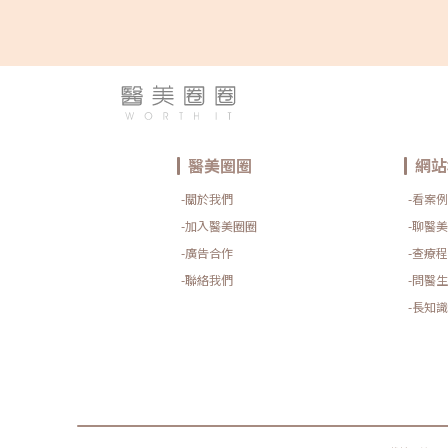
醫美圈圈
網站
-關於我們
-看案例
-加入醫美圈圈
-聊醫美
-廣告合作
-查療程
-聯絡我們
-問醫生
-長知識