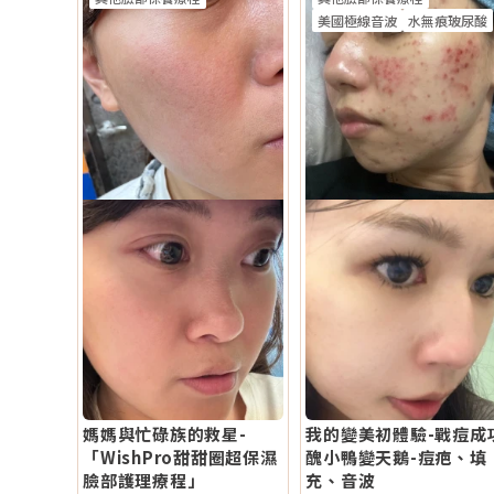
美國極線音波
水無痕玻尿酸
媽媽與忙碌族的救星-
我的變美初體驗-戰痘成
「WishPro甜甜圈超保濕
醜小鴨變天鵝-痘疤、填
臉部護理療程」
充、音波