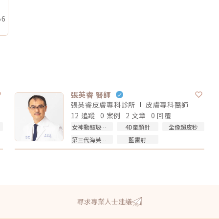
56
張英睿 醫師
張英睿皮膚專科診所
皮膚專科
醫師
12 追蹤
0 案例
2 文章
0 回覆
女神動態玻尿酸
4D童顏針
全像超皮秒
第三代海芙音波
藍雷射
尋求專業人士建議