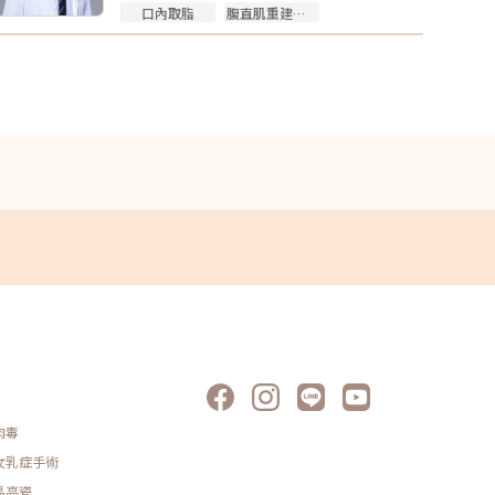
口內取脂
腹直肌重建手術
肉毒
女乳症手術
晶亮瓷