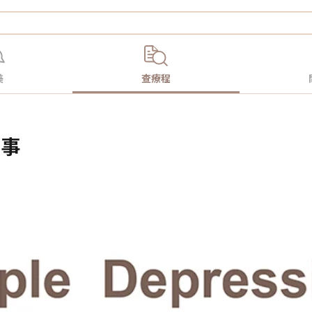
美
查療程
的事