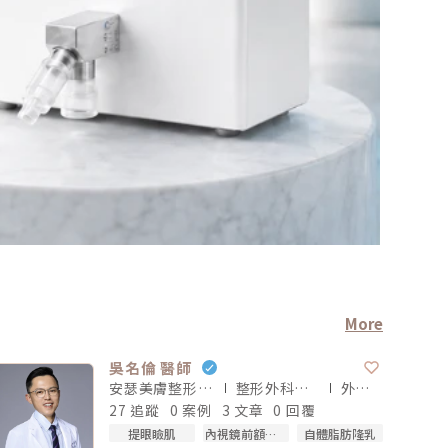
More
吳名倫 醫師
安瑟美膚整形外科診所
整形外科專科
醫師
外科
醫師
27 追蹤
0 案例
3 文章
0 回覆
提眼瞼肌
內視鏡前額五爪拉皮手術
自體脂肪隆乳