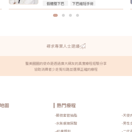
假體墊下巴
下巴縮短手術
尋求專業人士建議
醫美圈圈的使命是透過廣大網友的真實療程經驗分享
協助消費者少走冤枉路並選擇正確的療程
地圖
熱門療程
-顯微套管抽脂
-天使
-水無痕玻尿酸
-男性
-4D童顏針
-二代