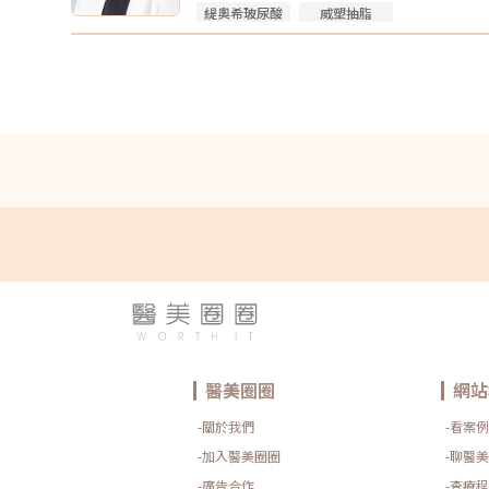
緹奧希玻尿酸
威塑抽脂
醫美圈圈
網站
-關於我們
-看案例
-加入醫美圈圈
-聊醫美
-廣告合作
-查療程