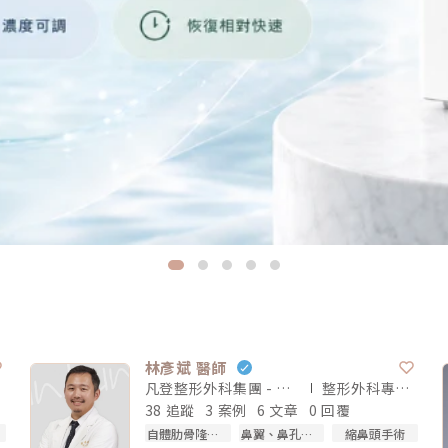
林彥斌 醫師
凡登整形外科集團 - 斐麗診所
整形外科專科
醫師
38 追蹤
3 案例
6 文章
0 回覆
自體肋骨隆鼻手術
鼻翼、鼻孔整型
縮鼻頭手術