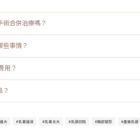
手術合併治療嗎？
哪些事情？
費用？
是？
頭過大
#乳暈過深
#乳暈太大
#乳頭凹陷
#胸部變形
#產後乳頭