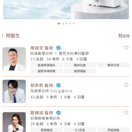
問醫生
More
陳威宇 醫師
秘境美學診所
整形外科專科
醫師
33 追蹤
54 案例
0 文章
0 回覆
香榭柔滴隆乳
腹部拉皮
眼袋手術
緹奧希玻尿酸
威塑抽脂
鄒承軒 醫師
恆美學診所 이터널클리닉
42 追蹤
0 案例
2 文章
0 回覆
鄭雅瑜 醫師
初樂極緻美學診所
28 追蹤
3 案例
6 文章
0 回覆
鳳凰電波
Q+音波
熱磁減脂