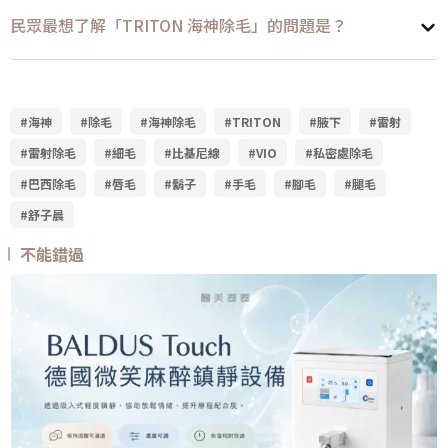
民眾最想了解「TRITON 海神除毛」的問題是？
#海神
#除毛
#海神除毛
#TRITON
#腋下
#雷射
#雷射除毛
#細毛
#比基尼線
#VIO
#私密處除毛
#巴西除毛
#唇毛
#鬍子
#手毛
#腳毛
#腿毛
#舒子晨
不能錯過