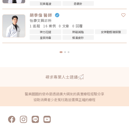
玩美電波
奇蹟針
胡季倫 醫師
怡康文興診所
1 追蹤
16 案例
0 文章
0 回覆
神力拉提
熱磁減脂
女神動態玻尿酸
皇家肉毒
蜂巢皮秒
尋求專業人士建議
醫美圈圈的使命是透過廣大網友的真實療程經驗分享
協助消費者少走冤枉路並選擇正確的療程