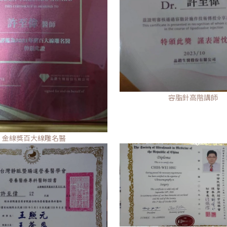
容脂針高階講師
金線獎百大線雕名醫