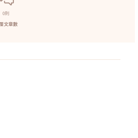
0則
覆文章數