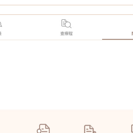
美
查療程