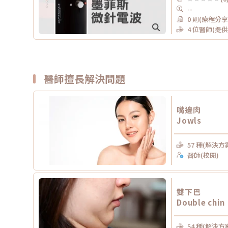
--
0 則(療程分享
4 位醫師(提
醫師擅長解決問題
嘴邊肉
Jowls
57 種(解決方
醫師(校閱)
雙下巴
Double chin
54 種(解決方