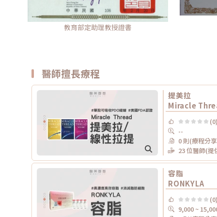
教育部定助理教授證書
醫師擅長療程
提美拉
Miracle Thr
(0
--
0 則(療程分享
23 位醫師(
容脂
RONKYLA
(0
9,000 ~ 15,00