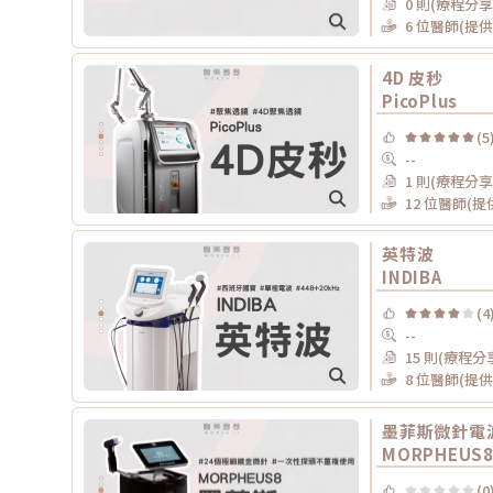
0 則(療程分享
6 位醫師(提
4D 皮秒
PicoPlus
(5
--
1 則(療程分享
12 位醫師(
英特波
INDIBA
(4
--
15 則(療程分
8 位醫師(提
墨菲斯微針電
MORPHEUS
(0