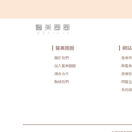
醫美圈圈
網站
-關於我們
-看案例
-加入醫美圈圈
-聊醫美
-廣告合作
-查療程
-聯絡我們
-問醫生
-長知識