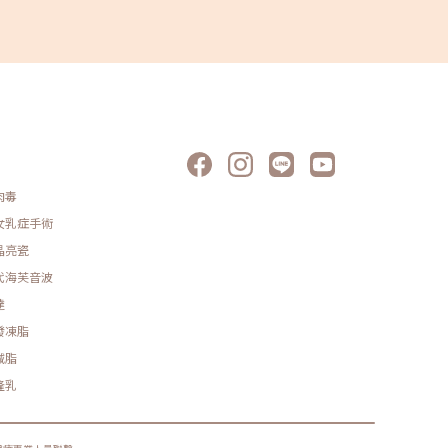
肉毒
女乳症手術
晶亮瓷
代海芙音波
達
發凍脂
減脂
隆乳