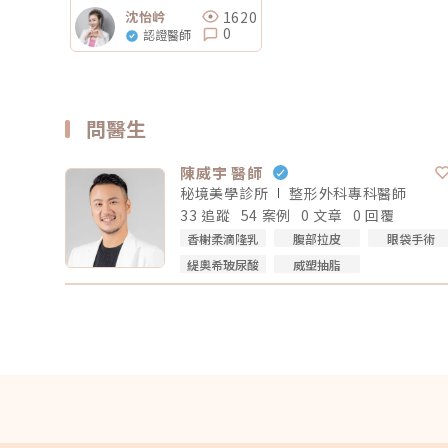
1620
沈怡岒
0
認證醫師
問醫生
陳威宇 醫師
秘境美學診所
整形外科專科
醫師
33 追蹤
54 案例
0 文章
0 回覆
香榭柔滴隆乳
腹部拉皮
眼袋手術
緹奧希玻尿酸
威塑抽脂