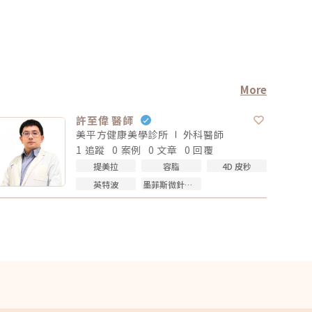
More
許至偉 醫師
美平方健康美學診所
外科
醫師
1 追蹤
0 案例
0 文章
0 回覆
提美拉
容脂
4D 皮秒
英特波
墨菲斯微針電波