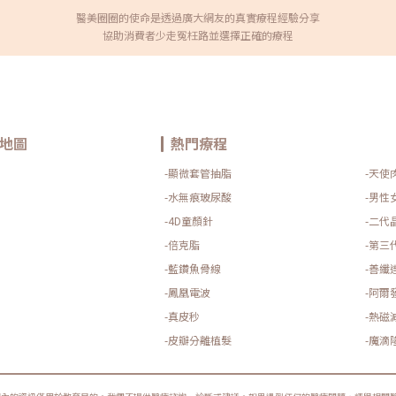
醫美圈圈的使命是透過廣大網友的真實療程經驗分享
協助消費者少走冤枉路並選擇正確的療程
地圖
熱門療程
-顯微套管抽脂
-天使
-水無痕玻尿酸
-男性
-4D童顏針
-二代
-倍克脂
-第三
-藍鑽魚骨線
-善纖
-鳳凰電波
-阿爾
-真皮秒
-熱磁
-皮瓣分離植髮
-魔滴