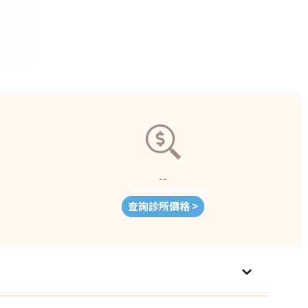
--
查詢診所價格 >