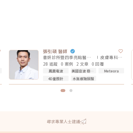
張引碩 醫師
書妍診所暨四季亮點醫學美容
皮膚專科
醫師
28 追蹤
0 案例
2 文章
0 回覆
鳳凰電波
美國音波 極透+
Meteora
4D童顏針
水無痕玻尿酸
尋求專業人士建議