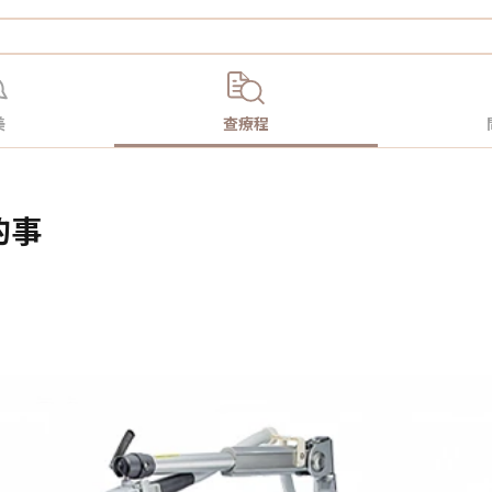
美
查療程
的事