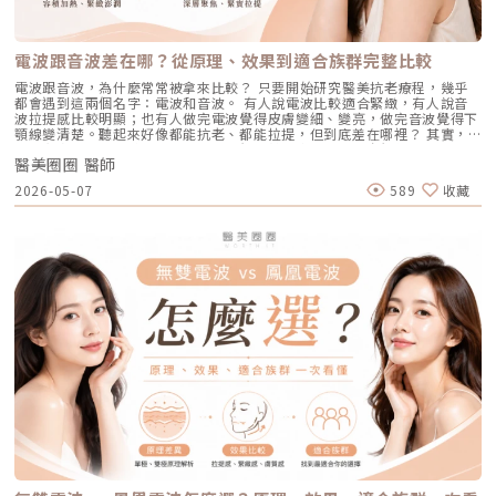
足，改善有限；能量過強，又可能刺激皮膚，造成修復期延長、色素反應，
整理了討論度最高的幾個問題：Q1：打 AviClear 戰痘雷射會痛嗎？需要敷
（Pico Laser）是目前詢問度最高的縮毛孔療程。核心在於加上了「蜂巢透
甚至讓斑點反覆出現。也因為色素問題本身複雜，傳統除斑療程才會讓人覺
麻藥嗎？A：疼痛度極低，多數患者甚至不需要敷麻藥！怕痛的人有福了！
鏡」或「聚焦透鏡」。這能在不破壞表皮的情況下，將雷射光束匯聚，在真
得「效果不一定穩定」。要真正提高治療的成功率，關鍵就在於是否能更精
AviClear 搭載了專利的「AviCool™ 藍寶石冷卻技術」，探頭在雷射擊發的
皮層產生「空泡效應（LIOB）」。這就像是在皮膚深層進行微小的破壞，
準、穩定地處理不同深度的黑色素，同時降低熱傷害。什麼是 Reepot AI時
前、中、後都會持續為肌膚表面降溫。治療過程中，主要會感覺到探頭冰冰
電波跟音波差在哪？從原理、效果到適合族群完整比較
藉此喚醒肌膚的自癒機制，大量刺激膠原蛋白與彈力纖維新生，進而把毛孔
光雷射？從技術重新理解除斑Reepot AI時光雷射是一款以 532 nm 綠光為
涼涼的，伴隨輕微的溫熱感或是像被橡皮筋輕彈的感覺。相較於傳統雷射或
周圍的凹陷給「撐」起來。適合誰：輕中度的老化型毛孔、輕微淺層痘疤、
基礎，並結合 AI 影像分析的智慧型色素雷射，已通過美國 FDA、韓國
手工清粉刺的痛楚，整體舒適度大幅提升，輕鬆就能完成療程。Q2：我現
電波跟音波，為什麼常常被拿來比較？ 只要開始研究醫美抗老療程，幾乎
想同時改善膚色不均與暗沉的人。效果與特色：熱傷害小，術後通常只會紅
KFDA 與台灣 TFDA 核可。它的設計目的，是讓除斑治療更精準、更安全，
在正在吃口服 A 酸，可以打 AviClear 嗎？A：建議先與主治醫師討論。一
都會遇到這兩個名字：電波和音波。 有人說電波比較適合緊緻，有人說音
腫1~3天，幾乎不影響日常生活。是目前 CP 值極高的定期保養型雷射。3.
也更符合亞洲膚質對低熱傷害的需求。透過AI智慧影像掃描技術，系統能先
般來說，口服 A 酸會讓皮膚變得比較薄且脆弱。多數醫師會建議在停用口服
波拉提感比較明顯；也有人做完電波覺得皮膚變細、變亮，做完音波覺得下
重度凹洞救星：UP雷射原理：如果是屬於嚴重的「疤痕/凹洞型毛孔」，皮
辨識斑點的深度與分布，使能量設定更具科學依據。在治療作用上，
A 酸至少 1 到 3 個月後，讓皮膚屏障稍微恢復，再來進行雷射治療會比較
顎線變清楚。聽起來好像都能抗老、都能拉提，但到底差在哪裡？ 其實，
秒雷射可能不夠力，這時候就需要汽化型雷射上場。例如 UP雷射
Reepot 搭載超低溫冷卻機制，能在能量擊發的同時以低溫保護皮膚，降低
安全。Q3：如果我只有局部（例如下巴）長痘痘，可以只打局部嗎？A：通
電波和音波最大的差別，不是「哪一個比較厲害」，而是它們使用的能量不
（UltraPulse），它能將能量精準且極深地打入真皮層甚至皮下組織，切斷
紅腫與熱刺激。其能量原理以機械式震動分散黑色素為主，而非單純依賴高
常建議「全臉治療」效果最佳。皮脂腺是分佈在全臉的，雖然目前只有下巴
醫美圈圈 醫師
同、作用的層次不同，適合處理的老化問題也不同。 簡單來說： 電波偏向
硬化的纖維化疤痕組織，進行深層的肌膚重建。適合誰：嚴重的冰鑿型痘
熱破壞，因此對周邊組織更溫和。簡單來說，它讓除斑從過去較不穩定的模
在發炎，但其他區域的皮脂腺可能也處於過度活躍的狀態。全臉均勻施打可
改善皮膚的鬆、細紋、膚質與緊緻度。 音波偏向改善輪廓的垂、嘴邊肉、
疤、嚴重凹洞型毛孔粗大。效果與特色：效果非常強大且顯著，但相對的
2026-05-07
589
收藏
式，提升為更可控、恢復期更短的療程設計。Reepot 三大核心技術：讓除
以達到整體控油、預防其他部位未來爆發的效果。當然，醫師在施打時，會
下顎線與深層支撐。 例如：如果把臉比喻成一棟房子，電波比較像是在整
「破壞力」也強。術後會有明顯的點狀結痂、流組織液，恢復期較長（約需
斑更精準、安全、穩定在眾多除斑雷射中，Reepot 之所以被視為新一代的
針對正在發炎的嚴重區域特別加強能量。Q4：三次療程結束後，一輩子都
理牆面，讓表面變得更平整、更緊；音波則比較像是在加強地基與支撐結
7~10 天），需要有耐心細心照護。4. 緊緻抗老新趨勢：微針電波（如E電
智慧型選擇，關鍵在於它結合了精準分析、冷卻保護與機械式作用三大技
不會再長痘痘了嗎？A：雷射不是魔法，日常保養依然重要。AviClear 能大
構，讓整體輪廓往上撐起來。電波是什麼？重點在 RF 射頻加熱與緊緻電波
波 Exion、無限電波 Potenza）原理：結合了「微針」與「電波（RF）」
術，不只是把能量打在斑點上，而是以更科學、更安全的方式處理色素問
幅萎縮皮脂腺，把出油量降到極低，讓長痘痘的機率降到最低。但人體是有
拉提使用的是 RF 射頻能量。RF 是 Radiofrequency 的縮寫。原理是透過
雙重優勢。透過極細的微針穿透表皮，在到達真皮層特定深度時瞬間釋放電
題。AutoDerm 智慧影像分析系統在正式治療前，系統會先掃描肌膚，辨識
自我修復機制的，經過數年後，部分皮脂腺可能會慢慢恢復部分功能。此
射頻能量在皮膚組織中產生熱能，讓膠原蛋白受熱收縮，並啟動後續的膠原
波熱能。這不僅能刺激膠原蛋白與彈力蛋白重組（改善老化型毛孔），微針
每一處斑點的分布、深度與範圍。這讓醫師不再只依賴肉眼判斷，而是能透
外，極端的壓力、嚴重的賀爾蒙失調依然可能引發零星的痘痘。但整體來
蛋白新生與重組。很多人一聽到「加熱」會覺得很抽象，電波不是只打一個
的物理性破壞與電波熱能，還能破壞過度活躍的皮脂腺（改善出油型毛
過影像資訊調整能量，讓治療更客製化、也更一致。對於斑點多、深淺不一
說，膚況絕對會比治療前穩定非常多。許多人會選擇在 1 到 2 年後，將
點，而是讓一段皮膚組織被均勻加熱。當皮膚裡的膠原纖維遇到適當熱能，
孔）。適合誰：混合型毛孔（又油又鬆弛）、肝斑體質不適合打高能量雷射
或分布不規則的人來說，這項技術能有效提升治療的精準度。CPTL 超冷卻
AviClear 作為年度的「控油進廠保養」來施打一次。Q5：打完 AviClear 後
就像鬆掉的彈力網被重新收緊，視覺上會有比較緊、平整的感覺。所以電波
者、想全面提升膚質緊緻度的人。效果與特色：因為熱能在皮膚深層釋放，
保護除斑過程中最令人擔心的副作用之一，就是因熱能過高造成紅腫、脫
有修復期嗎？該怎麼保養？A：由於屬於「非侵入性」的安全療程，術後皮
常見的效果感受包括：皮膚變緊、細紋變淡、毛孔視覺變細緻、臉部鬆弛感
表皮的熱傷害極小，退紅快（通常隔天即可上妝）。對於膚質的「整體優
皮，甚至反黑。CPTL 的作用是在雷射擊發的同時迅速降溫，使肌膚保持在
膚最多只會有輕微的泛紅，通常在幾個小時到一天內就會自然消退，完全不
改善、膚質變得比較平滑。也因為電波比較強調「皮膚緊緻」和「膚質改
化」有非常亮眼的表現。5. 物理性微創重建：得美微針筆（Dermapen）原
低溫狀態，避免熱能向周圍擴散。皮膚被冷保護包覆後，不僅治療時更舒
影響日常上班上課。術後的保養也非常簡單：只要做好「基礎保濕」與「確
善」，所以如果困擾的是臉看起來鬆鬆的、眼周或嘴邊有細紋、臉頰摸起來
理：透過儀器上極細微的針頭，在肌膚表層每秒創造出1,920的微小穿刺通
適，也能減少後續的發炎反應，讓整體修復期縮短許多。VSLS色素冷剝離
實防曬」，並在術後一週內暫停使用美白、酸類或去角質等刺激性產品即
不夠緊實，電波通常會是可以評估的方向。但要注意，電波不是做完就立刻
道。這種「微破壞」能直接啟動肌膚天然的傷口癒合機制，刺激膠原蛋白與
技術在 532 奈米波長下，Reepot 的能量並非以高熱燒灼黑色素，而是以機
可。對於忙碌的現代人來說，是非常友善的午休醫美選擇。拿回肌膚的主導
變成另一張臉。效果通常會分成兩個階段：一部分人會先感覺皮膚有收緊
彈力蛋白增生。更棒的是，這些微通道能像海綿一樣，大幅提升後續保養精
械式的震動作用使色素顆粒鬆動、分離，再交由身體自然代謝。這項機制能
權，抗痘不再是一場苦戰青春痘從來就不只是一個表面的皮膚問題，它更深
感，後續則會隨著膠原蛋白慢慢新生，讓緊緻度逐漸出現。音波是什麼？重
華（如生長因子、高濃度玻尿酸）的吸收率，達到加乘的養膚效果。適合族
同時保護真皮層的血管結構，減少對健康組織的影響，讓整個治療更溫和，
刻地牽動著個人的自信心與社交生活。過去，嚴重痘痘肌患者往往陷入兩
點在聚焦超音波與深層拉提音波拉提使用的是 聚焦式超音波能量，常見名
群：老化型毛孔、淺層凹洞型毛孔、膚質粗糙者，以及對部分能量型療程較
也降低出現過度刺激或色素反應的可能性。透過這三項核心技術的搭配，
難：任憑痘痘反覆肆虐，或是無奈忍受口服藥物的強烈副作用。隨著 2026
稱包含 HIFU、MFU 或 MFU-V。它的特色是可以把能量聚焦到皮膚深層，形
為敏感、希望降低反黑風險的族群（實際仍需由醫師評估）。效果與特色：
Reepot 不只是單純「把斑點打掉」，而是以更安全、更穩定的方式改善色
年新一代抗痘武器AviClear 戰痘雷射（1726nm）問世，無疑為醫學美容界
成一個個熱凝結點，刺激組織收縮與膠原蛋白新生。部分音波療程可透過不
因為沒有雷射或電波的「熱傷害」，所以術後照顧相對簡單，反黑機率極
素問題，也更符合現代人對於恢復期短、風險低的期待。Reepot 為何能將
與深受痘痘困擾的患者，提供了一個全新、安全且具備極長效性的無藥物解
同深度探頭，將能量作用到接近深層支撐結構的位置，例如常被討論的
低。做完後通常會有 1~3 天的微泛紅，能溫和改善膚質與毛孔細緻度的新
斑點一撕即除？人工皮代謝讓改善更有感為什麼 Reepot 能做到治療後「撕
答。它成功將抗痘戰場，從伴隨負擔的全身性藥物代謝，精準轉移至局部的
SMAS 筋膜層。SMAS 是臉部支撐結構的一部分，傳統拉皮手術也會處理這
興療程。醫美療程怎麼選？重點大評比為了讓你更清楚怎麼挑選，我們整理
除人工皮時同步帶走斑點」？這與它的能量作用與術後設計密切相關。
皮脂腺控制，從源頭阻斷致痘環境。如果你也厭倦了反覆擦藥、吃藥的無盡
個層次。音波的概念，就是透過非侵入式方式，把能量送到較深層的支撐結
了五大主力療程的比較表：療程後的關鍵：醫美術後保養黃金法則許多人投