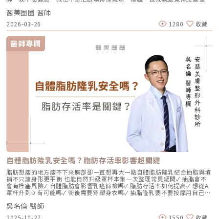
了、乾了，看起來很累。」這種「累感」，往往來自於肌膚真皮層結構的崩
醫美圈圈 醫師
解。過去我們習慣用玻尿酸去「填補」凹陷，或是用電音波去「緊緻」皮
表，但在這兩者之間，其實存在著一個關鍵的空白區：生物重塑（Bio-
2026-03-26
1280
收藏
Remodeling）。這就是為什麼我對 Profhilo 逆時針（俗稱：璞菲洛）情
有獨鍾的原因。一、 重新定義抗老：為什麼妳需要的是「重塑」而非「填
充」？在深入了解 Profhilo逆時針 之前，我們必須先釐清肌膚老化的本
醫師專欄
質。肌膚的年輕度由真皮層的三大支柱決定：水份、膠原蛋白
（Collagen）以及彈力蛋白（Elastin）。多數人對膠原蛋白耳熟能詳，它
就像建築物的「鋼筋水泥」，負責撐起皮膚的厚度與體積；然而，讓肌膚在
做表情後能迅速回彈、維持組織張力的關鍵，其實是彈力蛋白。彈力蛋白就
像支撐鋼筋的「橡皮筋」，不幸的是，人體在青春期過後，彈力蛋白的合成
速度就會大幅下降。當彈力蛋白流失，肌膚就會像失去彈性的鬆緊帶，出現
細紋、毛孔粗大、甚至是難以處理的「鬆弛型下垂」。傳統玻尿酸屬於「填
充型」，主要目的是增加體積（Volumizing），如果過度施打，容易造成
面部僵硬或「醫美臉」。而 Profhilo 逆時針的誕生，是為了從細胞底層進
行「修復與重塑」，讓皮膚自己找回年輕時的彈性。二、 Profhilo 逆時針
的科學核心：NAHYCO™ 專利技術Profhilo逆時針來自瑞士著名的 IBSA 製
藥集團。身為專業醫師，我非常看重產品的「純淨度」與「穩定性」。
Profhilo 之所以能在國際醫美界佔有一席之地，在於其革命性的
NAHYCO™ 專利熱融合技術。1. 醫學界的「純淨」突破：無化學交聯劑一
般玻尿酸為了維持在體內的時間，必須添加化學交聯劑（如 BDDE）。雖然
這在合法範圍內是安全的，但對於過敏體質或追求極致天然的客戶來說，仍
存在延遲性發炎的風險。Profhilo逆時針 透過精確的加熱與降溫製程，讓
自體脂肪隆乳安全嗎？脂肪存活率影響超關鍵
高分子與低分子玻尿酸產生自然的氫鍵鍵結，完全不含 BDDE。這意味著它
具備極高的「生物相容性」，注射後能與人體組織完美融合。2. 高低分子玻
脂肪想瘦的地方瘦不下來胸部卻一直想再大一點自體脂肪隆乳結合抽脂與填
尿酸的「黃金比例」Profhilo 含有目前市面上極高濃度的玻尿酸
補不只讓身形更平衡 也能自然升級罩杯本集一次整理常見疑問✓ 抽脂會不
（64mg/2ml），它結合了： 高分子量玻尿酸（H-HA）：提供穩定的物理
會有栓塞風險✓ 自體脂肪會影響乳癌篩檢嗎✓ 脂肪存活率如何提高✓ 想從A
支撐與深層鎖水，改善鬆弛。 低分子量玻尿酸（L-HA）：作為傳遞信號的
罩杯升到D 有可能嗎✓ 術後需要穿塑身衣嗎✓ 抽脂隆乳要不要按摩用自己的
分子，直接活化真皮層內的纖維母細胞，誘導膠原蛋白與彈力蛋白新生。這
脂肪 打造柔軟真實的胸型適合誰 怎麼做 最有效將給妳完整觀念與安心評估
種「1+1 > 2」的協同作用，讓 Profhilo 在進入皮膚後，能像液態電波一
吳名倫 醫師
依據重點摘要：0:00 #她說他說0:40 #自體脂肪隆乳v.s.#假體隆乳 想要哪
樣迅速擴散，全面性地改善膚質。三、 3 種細胞與 5 種蛋白：解開「液態
一樣？1:02 關於手術安全性 #自體隆乳2:12 不同的抽脂方式 #脂肪存活率
2025-10-27
1550
收藏
電波」的逆齡關鍵在辰美學的診間，我常跟客戶解釋，Profhilo 就像是為