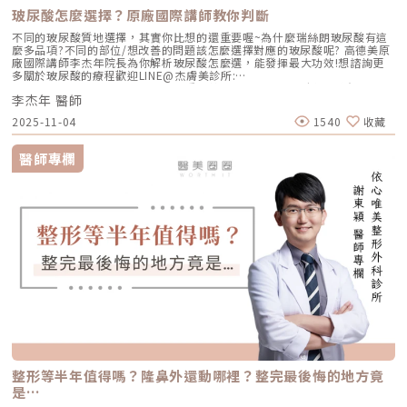
玻尿酸怎麼選擇？原廠國際講師教你判斷
不同的玻尿酸質地選擇，其實你比想的還重要喔~為什麼瑞絲朗玻尿酸有這
麼多品項?不同的部位/想改善的問題該怎麼選擇對應的玻尿酸呢? 高德美原
廠國際講師李杰年院長為你解析玻尿酸怎麼選，能發揮最大功效!想諮詢更
多關於玻尿酸的療程歡迎LINE@杰膚美診所:
https://page.line.me/xhc2941b重點摘要：00:11 玻尿酸作用介紹00:47
李杰年 醫師
玻尿酸分為三大類型02:09 迷思一、玻尿酸打哪裡都可以？02:36 迷思二、
打完下巴蘋果肌看起來怪怪的？03:30 迷思三、臉部鬆弛只能做拉皮嗎？
2025-11-04
1540
收藏
05:00 總結LINE官方帳號一對一咨詢👉https://reurl.cc/x3EQZN歡迎訂閱
我的頻道👉https://reurl.cc/nY51k8關注杰膚美診所FB👉
https://reurl.cc/XQljva杰膚美診所官網👉https://jfmskin.com/關注李杰
醫師專欄
年醫師FB👉https://reurl.cc/Mzk0nm杰膚美診所地址：104台北市中山區
復興北路50號2樓電話：02-8772-6625
整形等半年值得嗎？隆鼻外還動哪裡？整完最後悔的地方竟
是…