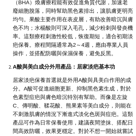
（BHA）煥膚療程能有效促進角質代謝，加速老
廢細胞脫落，同時幫助黑色素排出，讓肌膚更明亮
均勻。果酸主要作用在表皮層，有助改善暗沉與膚
色不均；水楊酸則可深入毛孔，減少粉刺與發炎機
率。這類療程刺激性較低，恢復期短，適合初期淡
疤保養。療程間隔通常為2～4週，應由專業人員
操作，並搭配防曬與保濕保養，避免反黑。
A酸與美白成分外用產品：居家淡疤基本功
居家淡疤保養首選就是外用A酸與具美白作用的成
分。A酸可促進細胞更新、抑制黑色素生成，對於
色素型痘疤與膚色暗沉特別有幫助。而像是左旋
C、傳明酸、鞣花酸、熊果素等美白成分，則能在
不刺激肌膚的情況下漸進式淡化色斑與痘疤。這類
產品可作為日常保養使用，建議夜間塗抹、搭配日
間高效防曬，效果更穩定。對於不想一開始就嘗試