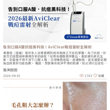
右側的組織密度也存在差異。傳統的音波療程多半屬於「盲打」，醫師只能
豐頰、豐下巴或鼻子，追求局部立體效果的人 維持時間 約6 ~ 12個月 （需
「由內而外」的重塑感，歡迎來到辰美學，讓我們為妳量身定制專屬的逆齡
憑藉經驗去推測深度，這就像是在迷霧中航行，風險與不穩定性自然較高。
視個人體質、代謝與保養習慣而異） 約6～18個月 （因品牌、分子大小及
處方箋。「詳細內容請詳見辰美學官網」
1.1 精準醫療的「透視眼」最新的Ultherapy Prime 美國音波二代搭載了升
個人體質而異） 值得一提的是，它不像音波拉提需要靠機器操作、產生熱
級版 DeepSEE® 即時影像技術。在施打的每一條能量時，我都能透過 2X 高
能導致術後紅腫，也不會像玻尿酸填充容易造成過度膨脹的人工感，而是像
清螢幕清晰地看見病患當下的組織層級。這意味著： 避開神經與骨頭：大
「智慧型保養」，漸進式修復你的肌膚底層架構。哪些人適合做璞菲洛？
幅降低因能量落點錯誤導致的劇痛或副作用。 精準鎖定 SMAS 筋膜層：確
Profhilo不僅適合輕熟女族群，也非常適合希望改善整體膚況、延緩老化的
保每一發熱凝結點都精確落在支撐輪廓的關鍵地基上。 即時監控探頭貼合
人。尤其推薦給以下族群： 面臨初老症狀者： 臉部、頸部或手部出現細
度：防止因貼合不全導致的表皮燙傷。二、 三種鬆弛型態：妳需要的是
紋、輕微鬆弛，以及肌膚彈性下降、缺乏緊實感的人。 膚質困擾者： 肌膚
「拉提」還是「緊緻」？很多客人到診間會直接說：「我要打音波。」但我
乾燥、毛孔粗大、膚色不均或膚質粗糙，希望透過深層保濕來全面提升膚況
通常會先進行細緻的觸診與影像觀察，因為「鬆弛」其實分為不同層次。如
的人。 追求自然效果者： 不希望外觀有大幅度改變，只想透過自然、漸進
果診斷錯誤，治療效果就會大打折扣。我將臉部老化歸納為三種主要型態，
的方式讓自己看起來更年輕、更有氣色。 對其他療程敏感者： 曾對雷射、
並給予不同的客製化建議：2.1 筋膜鬆弛型（結構下垂）這是最適合美國音
能量儀器等療程反應較大，或希望尋找一種低風險、低修復期的保養方式。
波二代的族群。表現為下顎線模糊、嘴角下垂（木偶紋）、整體輪廓往下
這項療程也特別受到熟齡上班族歡迎，因為療程快、不影響日常作息，對於
墜。這類問題的根源在於 SMAS 筋膜層失去張力，需要透過美音二代深達
告別口服A酸抗痘黑科技！AviClear戰痘雷射全解析
忙碌但仍想維持好氣色的族群非常友善。璞菲洛療程建議與效果說明璞菲洛
4.5mm 的聚焦能量，從地基進行「拉提」。2.2 表皮鬆弛型（膚質鬆軟）
建議以三次療程為一完整週期，前兩次治療間隔約30天，第三次則可延長至
如果妳覺得臉部皮膚軟爛、毛孔粗大、布滿細紋，這通常是真皮層膠原蛋白
青春痘（痤瘡）是許多人從青春期到成年後揮之不去的夢魘。為了抗痘，你
4至6個月後進行。必要時，醫師會根據患者肌膚老化程度，評估是否安排加
流失。此時我會建議以「無雙電波」或「鳳凰電波」為主，強化表層的「緊
是否也經歷過神農嚐百草的過程？從擦各種酸類保養品、看皮膚科拿抗生
強治療，以達到最佳效果。大部分患者在首次治療後約2至4週，能感受到肌
緻」，若能搭配美音二代 1.5mm 或 3.0mm 的探頭進行分層治療，效果會
素，到最後不得不吞下口服 A 酸，忍受嘴唇乾裂、皮膚脫屑，甚至還要定期
膚保濕度提升與質感柔嫩。完整療程結束後，肌膚彈性、細緻度與毛孔緊實
更全面。2.3 脂肪下移型（贅肉堆積）有些人老化表現是法令紋上方擠出一
抽血檢查肝功能指數。 難道，想要擁有乾淨平滑的肌膚，就必須付出這些
度明顯改善，效果可維持數月，期間因人而異，與個人膚質及保養習慣相
塊肉，或是出現明顯的雙下巴。這類族群除了筋膜拉提，還需要美音二代對
代價嗎？ 隨著醫學美容科技的進步，抗痘治療終於迎來了劃時代的突破。
關。針對肌膚老化較嚴重的患者，醫師會提供客製化療程方案，確保治療成
脂肪組織產生的微熱效應來進行收斂，收緊鬆贅組織，恢復線條的俐落感。
醫美圈圈
全球首款獲得美國 FDA 認證，專門針對「皮脂腺」進行治療的 AviClear 戰
效符合期待。為何完成完整療程後仍需定期補打？雖然Profhilo在第一年完
三、 關於痛感與效果：二代真的不一樣嗎？「醫師，聽說美國音波非常
痘雷射 正式問世。它主打不需依賴藥物、無嚴重副作用，透過專利
成三次療程後，可促進皮膚彈力蛋白的新生，但其成分會在體內逐漸代謝，
2026-04-01
1783
收藏
痛，是真的嗎？」這是許多客人心中的陰影。的確，第一代美國音波因其能
1726nm 波長雷射，從根源「關閉」過度活躍的皮脂腺。 這篇文章將帶你
約在施打後28天開始減少。儘管如此，Profhilo所啟動的生物刺激作用能持
量輸出極為強悍扎實，對某些痛感較敏感的客人來說確實是一大挑戰。但
全面深入了解 AviClear 戰痘雷射的作用原理、與傳統治療的差異、療程細
續約3個月左右。隨著時間流逝，皮膚的保濕度與細胞活化功能會逐漸降
Ultherapy Prime（美音二代）在 2026 年能被醫美圈推崇，關鍵就在於它
節以及真實的術後效果，幫助你評估這項抗痘黑科技是否適合自己。為什麼
低，肌膚質感可能回復至治療前的狀態。加上年齡增長與環境壓力，皮膚細
大幅優化了「舒適度」。3.1 減痛技術的優化美音二代優化了能量輸出的波
痘痘總是反覆發作？看懂萬惡之源「皮脂腺」在認識 AviClear 戰痘雷射之
胞活力下降，因此建議每3至4個月進行一次補打，持續激活肌膚，維持年輕
型與頻率，使熱能釋放更加穩定均勻。在臨床操作中，我發現客人的耐受度
前，我們必須先了解痘痘（痤瘡）究竟是怎麼形成。青春痘的生成機制主要
健康。一項針對40至65歲受試者的研究顯示，接受兩次Profhilo注射（間
顯著提升，不再需要像早期那樣「痛到想哭」。 見效時間：治療當下因組
包含四大關鍵： 皮脂分泌過盛：受到賀爾蒙、壓力、飲食或基因影響，皮
隔30天）後，在1個月與4個月的評估中，皮膚彈性與保濕度均有顯著提
織受熱收縮，會有 10-20% 的即時拉提感。真正的巔峰效果會在術後 2–3
脂腺製造出過多的油脂。 毛囊角化異常：老廢角質無法正常代謝，與油脂
升，且效果可維持至少4個月。受試者自我評估亦反映皺紋減少、肌膚更緊
個月，隨著膠原蛋白的大量新生，輪廓會日益清晰。 維持時間：在規律的
混合後堵塞毛孔，形成粉刺。 痤瘡桿菌增生：堵塞的無氧毛孔成為痤瘡桿
緻，印證持續治療的重要性。（參考來源：Sparavigna et al., 2022）璞
生活作息下，一次優良的治療效果可維持 12–18 個月。四、 蔡醫師的減齡
菌（C. acnes）的溫床，細菌大量繁殖。 發炎反應：細菌代謝物引發免疫
菲洛療程前後注意事項術前： 停止服用抗凝血藥物（如阿斯匹靈、維他命
處方箋：美音二代的精準佈點很多診所標榜「破千條」的音波，但我始終堅
反應，導致紅腫、化膿，形成嚴重的囊腫型或膿皰型痘痘。在這四個環節
E） 治療當天避免化妝、飲酒 保持作息規律，避免熬夜與重度壓力術後：