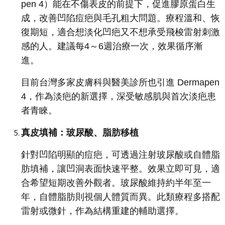
pen 4）能在不傷表皮的前提下，促進膠原蛋白生
成，改善凹陷痘疤與毛孔粗大問題。療程溫和、恢
復期短，適合想淡化凹疤又不想承受飛梭雷射刺激
感的人。建議每4～6週治療一次，效果循序漸
進。
目前台灣多家皮膚科與醫美診所也引進 Dermapen
4，作為淡疤的新選擇，深受敏感肌與首次淡疤患
者青睞。
真皮填補：玻尿酸、脂肪移植
針對凹陷明顯的痘疤，可透過注射玻尿酸或自體脂
肪填補，讓凹洞表面快速平整。效果立即可見，適
合希望短期改善外觀者。玻尿酸維持約半年至一
年，自體脂肪則視個人體質而異。此類療程多搭配
雷射或微針，作為結構重建的輔助選擇。