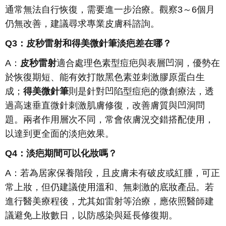
通常無法自行恢復，需要進一步治療。觀察3～6個月
仍無改善，建議尋求專業皮膚科諮詢。
Q3：皮秒雷射和得美微針筆淡疤差在哪？
A：
皮秒雷射
適合處理色素型痘疤與表層凹洞，優勢在
於恢復期短、能有效打散黑色素並刺激膠原蛋白生
成；
得美微針筆
則是針對凹陷型痘疤的微創療法，透
過高速垂直微針刺激肌膚修復，改善膚質與凹洞問
題。兩者作用層次不同，常會依膚況交錯搭配使用，
以達到更全面的淡疤效果。
Q4：淡疤期間可以化妝嗎？
A：若為居家保養階段，且皮膚未有破皮或紅腫，可正
常上妝，但仍建議使用溫和、無刺激的底妝產品。若
進行醫美療程後，尤其如雷射等治療，應依照醫師建
議避免上妝數日，以防感染與延長修復期。