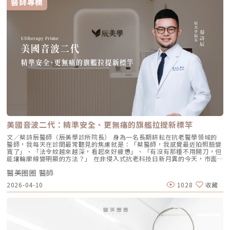
醫師專欄
remodeling）方式，喚醒肌膚自身的修復機能，促進膠原蛋白和彈力蛋白
尿酸在皮下如水幕般擴散，誘導彈力蛋白大量新生，像是在皮下植入了一層
的生成，達到自然緊緻與改善膚質的效果。璞菲洛Profhilo的五大特色璞菲
隱形的「彈力網」，讓下顎線與中臉自然回歸緊緻狀態。2. 火雞頸與橫向頸
洛之所以能引發醫美界關注，主要在於它與傳統玻尿酸有著本質上的不同，
紋：修復彈力纖維的救星頸部皮膚極薄，且缺乏支撐結構，老化多半是因為
透過獨特技術從根本上改善肌膚狀態。以下是璞菲洛最突出的五大特色：1.
彈力纖維斷裂。傳統填充型玻尿酸因為有化學交聯，施打後容易因重力或皮
獨特「生物重塑」機制：啟動膠原與彈力蛋白再生璞菲洛的核心技術採用專
膚過薄而產生凸起（毛毛蟲現象）。Profhilo 具備極佳的流動性，能均勻
利高、低分子量玻尿酸複合配方，在不添加交聯劑的情況下，能刺激皮膚深
滲透進頸部真皮層，不是填平皺紋，而是從底層重塑頸部肌膚的厚度與張
層的纖維母細胞、角質細胞和脂肪細胞，促使膠原蛋白和彈力蛋白大量新
力，是目前改善頸部質感的首選。3. 手背（雞爪手）：重建真皮層的緊實度
生，從源頭改善肌膚鬆弛與老化問題。2. 全面改善膚況：不只填補，更提升
雙手最容易因彈力蛋白流失而顯得乾癟、血管明顯。Profhilo 透過「非填
整體膚質有別於傳統玻尿酸的局部填充，璞菲洛注射後會均勻擴散至皮膚的
充」的方式，啟動手背肌膚的自我修復機制。它不僅是補水，更是透過生物
真皮層與皮下組織。這使得它能全面性地改善肌膚，包括： 提升肌膚緊實
重塑增加組織的彈性與結構感，讓手背肌膚恢復細緻平滑，找回如少女般優
度與彈性 深層補水、改善乾燥與粗糙 減少細紋、改善膚色不均3. 自然柔和
雅的肌膚張力。4. 口周細紋：自然軟化而不僵硬對於愛笑或年長客戶常見的
的效果：告別「饅化臉」璞菲洛的質地較輕盈、流動性高，主要作用提升肌
唇周紋，若使用傳統填充物，常會因為增加了體積而讓表情變得僵硬。
膚本身的飽滿度與光澤，而不是增加額外體積。因此，能帶來自然、柔和的
Profhilo 透過液態拉皮的原理，在不改變五官比例的前提下，誘導唇周肌
改善效果，避免了傳統填充劑可能導致的僵硬或「饅化」現象，讓你看起來
膚新生彈力蛋白，從底層「軟化」細小紋路，讓整個人看起來更加柔和、自
就像是膚況變好了，而不是動了手腳。4. 獨創 BAP 五點注射技術：療程更
然。六、 蔡醫師的診間建議：如何規劃妳的「逆時針」計畫？在辰美學，
舒適、更快速採用獨家的 BAP (Bio Aesthetic Points) 五點注射技術。醫師
我們追求的是「長效且細膩」的美，而非瞬間的煙火式改變。針對初次接觸
只需在臉部兩側各選擇五個精準的生物美學點進行注射，就能讓玻尿酸均勻
Profhilo 逆時針 的客戶，我通常會建議以「週期性重塑」的方式來規劃妳
美國音波二代：精準安全、更無痛的旗艦拉提新標竿
擴散至全臉。這大大減少了注射的針數和疼痛感，也降低了術後瘀青和腫脹
的專屬美學地圖：1. 基礎療程：建議至少進行 2 至 3 次為了達到最佳的彈
的機率，讓療程更加舒適、快速。5. 高濃度、不含交聯劑：安全性高、低發
力蛋白新生與肌底環境優化，單次施打僅是啟動信號，完整的重塑需要時間
文／蔡詩辰醫師（辰美學診所院長） 身為一名長期耕耘在抗老醫學領域的
炎風險以高濃度玻尿酸為主要成分，且製程中不使用任何化學交聯劑，能有
堆疊： 啟動期（第 1 次與第 2 次）： 建議間隔 1 個月施打。這兩次密集的
醫師，我每天在診間最常聽見的焦慮就是：「蔡醫師，我感覺最近拍照臉變
效降低注射後的發炎反應與過敏風險。同時，也經過多項國際認證，確保了
治療能確保高濃度玻尿酸在真皮層內建立穩固的擴散網絡，全面活化纖維母
寬了」、「法令紋越來越深，看起來好疲憊」、「有沒有那種不用開刀，但
產品的純淨與安全性。逆時針（Profhilo） vs. 傳統玻尿酸比較 療程名稱
細胞。 強化期（第 2 次與第 3 次）： 建議間隔3到6個月進行第三次施打。
能讓輪廓線變明顯的方法？」 在非侵入式抗老科技日新月異的今天，市面
逆時針 (Profhilo) 傳統玻尿酸填充劑 主要功能 「生物重塑」(Bio-
這是一個關鍵的鞏固點，能延續細胞的再生信號，讓拉皮效果更具層次感。
上的音波儀器琳瑯滿目。但每當病患詢問我最信任哪一台儀器時，我的首選
remodeling)， 刺激膠原蛋白和彈力蛋白再生，從根本改善膚質 「填充」
維持期： 經過這 3 次完整的週期療程後，肌膚的緊緻度與細緻質感通常可
醫美圈圈 醫師
始終是 Ultherapy 美國音波。而在 2026 年的現在，隨著 Ultherapy
和「支撐」， 用於填補凹陷、雕塑輪廓 成分組成 專利技術結合高低分子玻
以維持九個月左右的時間。2.術後照護：輕盈無負擔的修復由於 Profhilo
Prime（美音二代） 的問世，醫美界正式進入了「精準醫療」的新紀元。這
2026-04-10
1028
收藏
尿酸， 64mg/2ml 高濃度，無交聯劑 玻尿酸會添加交聯劑，以增加黏度和
是極高純度的玻尿酸且不含化學交聯劑，術後反應極輕。只需在 24 小時內
篇文章，我將以專業醫師的角度，深度拆解為什麼美音二代會成為我臨床治
支撐力， 能維持體積不被快速分解 作用機制 注射後會均勻擴散至皮膚深
避免劇烈運動與高溫環境（如溫泉、蒸氣室、高溫瑜伽），其餘日常生活、
療的核心，以及它如何重新定義抗老的黃金標準。一、 為什麼「看得到」
層， 像「液態電波」一樣，透過非發炎機制喚醒細胞自我修復 注射後會停
上妝均不受影響，非常適合行程滿檔的都會女性。結語：美，是找回妳原本
才是真安全？DeepSEE® 即時影像導引的革命在進行音波拉提治療時，我常
留在特定部位， 透過體積來填補或塑形 效果呈現 效果是漸進且全面的，讓
的自然光采抗老不應該是「加法」，而是「還原」。Profhilo 逆時針的哲
跟病患分享一個觀念：音波拉提不是「能量越強越好」，而是「能量要打在
肌膚變得更緊緻、 有彈性、有光澤，視覺上更自然 效果是立即且局部的，
學與辰美學的理念不謀而合：我們不希望客戶變得不像自己，我們希望妳在
對的地方」。每個人的皮膚厚度、皮下脂肪分布、筋膜層（SMAS）的深
能看到凹陷處被填平、 輪廓變得立體 適用對象 適合想改善肌膚鬆弛、細
未來的日子裡，依然保有那份緊緻、透亮的彈力美感。妳不需要厚重的粉底
度，甚至是神經血管的走勢都完全不同。即便是在同一個人的臉上，左側與
紋、膚質乾燥、 彈性下降，追求自然效果的人 適合想填補淚溝、法令紋、
來遮蓋疲態，因為最美的底妝，就是妳健康的真皮層。如果妳也想體驗這種