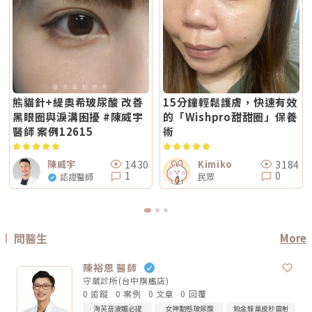
問題不是明顯鬆弛，而是「皮膚看起來粗」、「毛孔明顯」、「妝感不服
多少？Reepot 的價格會依照治療部位、所需的能量深度、是否搭配其他療
錢」，也要問清楚：使用什麼儀器？施作哪些部位？大約發數或治療範圍怎
貼」或整體氣色較疲累，無雙電波的複合式能量設計相對較符合這類需求。
程以及整體規劃次數而有所差異。一般費用多落在一萬至三萬多元之間，但
麼規劃？為什麼我的狀況適合這個療程？第三，確認儀器來源、探頭耗材與
除了緊緻效果外，也常被用於膚質細緻與整體質感提升，因此常被市場定位
實際金額仍需依個人斑點狀況與療程組合評估後才能確認。建議先安排諮
施作人員電波音波屬於能量型醫美療程，安全性和儀器來源、探頭耗材、操
為入門型抗老或精緻型電波療程。3. 自然度兩者都屬於非侵入式療程，因此
詢，由專業醫療人員確認膚況後提供最適合的治療方案與費用。Q7：
作經驗都有關。建議選擇前可以確認是否為合法原廠認證儀器、是否使用原
通常不會像手術或填充療程一樣產生立即的結構性改變，效果多半呈現為漸
Reepot 術後的人工皮需要貼多久？Reepot 治療後會在局部覆蓋人工皮，
廠探頭或合規耗材，以及是否由合格專業醫療人員評估與操作。另外，醫師
進式、自然型。常見的效果訴求差異在於：鳳凰電波多偏向輪廓線條與緊緻
主要是保護剛治療的肌膚並協助屏障修復。人工皮不建議自行撕除，多數人
的臉部解剖概念與美感判斷也很重要。因為電波音波不是「能量越強越
感的提升；無雙電波則較偏向整體膚質細緻、緊實與光澤感的改善。哪一種
會在約兩週左右回診時，由醫療人員視膚況協助取下。人工皮脫落後，治療
好」，而是要看你的皮膚厚度、脂肪量、鬆弛程度、臉型比例去調整。過度
比較痛？無雙電波真的比較不痛嗎？疼痛感是很多人選療程時最在意的問
部位的色素也會在這段期間逐漸代謝、變淡。斑點帶來的影響，往往不只是
治療不一定更漂亮，反而可能不自然或效果不如預期。第四，效果需要時
題。以療程設計來看，鳳凰電波因為以單極射頻為主，能量感通常會比較明
外觀變化，更讓人感到氣色黯淡、不如以往。隨著醫美技術不斷推陳出新，
間，不要用術後當天判斷成敗電波和音波都是透過熱能刺激膠原蛋白反應，
顯。部分人會形容為熱、刺、酸、脹，尤其在骨感較明顯或皮膚較薄的位
Reepot AI 時光雷射為色素治療帶來更精準、可控的方式，讓除斑不再停留
不是做完當天就完成全部效果。部分人術後會先感覺皮膚變緊、輪廓比較
置，感受可能更強。無雙電波則因為設計上有SAC智能冷卻系統與RIC即時
在效果難預測的時代。期望這篇文章能幫助你清楚掌握除斑方向與選擇，在
熊貓針+緹奧希玻尿酸 改善
15分鐘輕鬆護膚，快速有效
順，但真正的膠原蛋白新生與重組，通常需要數週到數月慢慢發生。所以做
阻抗偵測補償系統等設計，因此為舒適度較高的電波療程。但這裡要講清
規劃療程時，也建議由專業醫師根據膚況量身評估，找到最適合、安全的改
完後不要急著用第一天的樣子判斷有沒有用，也不要因為短期內沒有巨大變
黑眼圈與淚溝困擾 #陳威宇
的「Wishpro甜甜圈」保養
楚：不痛不代表完全沒感覺，舒適也不代表每個人都一樣。疼痛感會受到很
善方式。★溫馨提醒★小編要提醒大家，醫療並非單純的商業交易，所有的
化就立刻否定療程。非侵入式拉提的特色通常是漸進、自然，而不是突然大
多因素影響，包括： 個人耐痛程度 施作部位 能量設定 是否敷麻 醫師手法
療程都伴隨著風險。因此，作為消費者應該謹慎選擇合適的醫療方案，以確
醫師 案例12615
術
幅改變。第五，不要期待一次療程解決所有老化問題臉部老化不是只有皮膚
皮膚厚薄與骨感程度 當天身體狀態所以比較精準的說法是：無雙電波通常
保安全與健康。
鬆而已，還可能包含膠原蛋白流失、脂肪位移、骨架支撐變弱、皮膚厚度改
被定位為舒適度較佳；鳳凰電波能量感通常較明顯。但實際感受仍需依個人
變等不同層次的問題。電波可以改善皮膚緊緻度與膚質，音波可以幫助輪廓
狀況而定。常見迷思一：鳳凰電波一定比無雙電波強嗎？不一定。「強」要
拉提與深層支撐，但它們不一定能取代針劑、填充、雷射、手術或其他療
1430
3184
陳威宇
Kimiko
看你指的是哪一種強。如果說的是深層拉提、輪廓緊緻，鳳凰電波確實是經
程。比較正確的觀念是：電波音波不是萬能療程，而是抗老規劃中的一部
1
0
認證醫師
民眾
典代表。但如果是膚質、細緻度、毛孔與整體保養感，無雙電波可能更符合
分。真正適合你的方式，應該要根據你的老化程度、臉部條件、預算與期待
期待。這就像健身一樣，重訓和瑜伽都能讓身體變好，但目標不同。你想練
效果一起評估。電波音波常見問題 FAQQ1：電波跟音波哪個比較痛？不一
線條、核心、柔軟度，還是想增加肌力？療程也是同樣邏輯。選擇醫美療
定。電波多半是熱感、刺熱感；音波則常見深層痠脹感或一點一點的刺激
程，不是找「最紅的」，而是找「最符合目前需求的」。常見迷思二：電波
感。不過疼痛感會受到能量設定、施作部位、個人耐受度、儀器種類影響，
做完會立刻小臉嗎？很多人期待電波做完臉馬上小一圈，但這個期待需要調
不能單純說哪一個一定比較痛。Q2：電波音波做完會有修復期嗎？多數電
整。電波拉提不是抽脂，也不是溶脂，更不是削骨。它主要是透過射頻熱能
波音波屬於非侵入式療程，通常不需要像手術一樣長時間修復。不過部分人
刺激皮膚組織緊緻與膠原重塑，因此效果通常是逐步變化。有些人做完會覺
問醫生
More
可能會有短暫泛紅、腫脹、痠感或觸痛，通常會逐漸緩解。實際狀況仍需依
得臉比較緊、線條比較順，但真正的膠原變化通常需要時間。Thermage 官
個人體質與療程設定而定。Q3：年輕人適合做電波音波嗎？如果只是想預
方也提到效果可立即出現，並隨時間改善。所以比較合理的期待是：不是
防初老、改善膚質鬆弛，可以先從電波或其他較溫和的保養型療程評估。若
「瞬間換臉」而是「慢慢變緊、變順、變精緻」做電波前需要注意什麼？無
陳裕恩 醫師
已經有明顯輪廓下垂，也可以和醫師討論音波。但年齡不是唯一標準，皮膚
論選無雙電波或鳳凰電波，療程前都建議注意以下幾點： 近期是否懷孕或
厚度、脂肪量、鬆弛程度更重要。Q4：電波音波可以取代拉皮手術嗎？不
守葳診所(台中旗艦店)
哺乳 是否有心律調節器或植入式電子裝置 施作區域是否有金屬植入物 是否
能完全取代。電波音波適合輕度到中度鬆弛，屬於非侵入式抗老療程。如果
0 追蹤
0 案例
0 文章
0 回覆
有嚴重皮膚發炎、傷口或感染 近期是否做過其他醫美療程 是否有蟹足腫或
是非常明顯的皮膚鬆垂或組織下滑，仍可能需要評估手術或其他治療方式。
特殊體質 是否正在服用影響皮膚修復的藥物這些資訊都應在諮詢時主動告
Q5：電波音波多久做一次？每個人的老化程度、儀器種類、能量設定和維
海芙音波媚必提
女神動態玻尿酸
鉑金蜂巢皮秒雷射