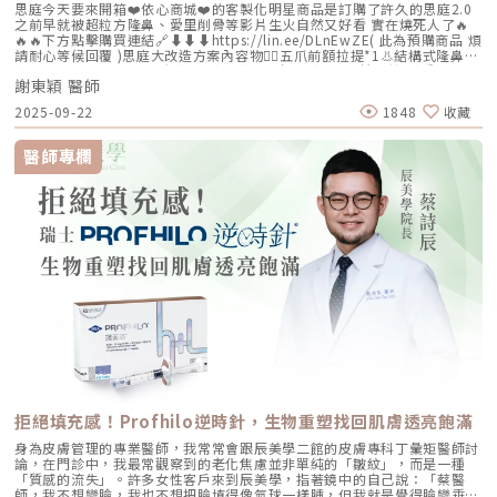
思庭今天要來開箱❤️依心商城❤️的客製化明星商品是訂購了許久的思庭2.0
之前早就被超粒方隆鼻、愛里削骨等影片生火自然又好看 實在燒死人了🔥
🔥🔥下方點擊購買連結🔗⬇️⬇️⬇️https://lin.ee/DLnEwZE( 此為預購商品 煩
請耐心等候回覆 )思庭大改造方案內容物💁‍♀️五爪前額拉提*1👃結構式隆鼻*1
(加購縮鼻翼、敲鼻骨、貴族手術)👄微笑嘴角*1 (加購嘴邊肉拉提)重點摘
謝東穎 醫師
要：00:00 搶先看⚡⚡01:43 開箱手術方案內容物02:02 上臉眉眼分析 : 五
爪前額拉提02:36 中臉隆鼻分析 : 結構式隆鼻合併貴族手術03:58 下臉唇巴
2025-09-22
1848
收藏
分析 : 微笑嘴角+嘴扁肉拉提04:43 華麗買家秀05:25 五星好評分享
⭐⭐⭐⭐⭐▸▸歡迎合作洽談：followheart.marketing@gmail.com◂◂依心唯
美整形外科診所地址｜台北市信義區基隆路二段15號2樓電話｜（02）
醫師專欄
2345-6777官方網站｜https://www.followheart.com.tw/官方諮詢｜
https://follow-heart.com/line臉書粉專｜https://follow-
heart.com/case_fbIG追起來｜https://follow-
heart.com/case_igWeChat ID｜Dr_followheart
拒絕填充感！Profhilo逆時針，生物重塑找回肌膚透亮飽滿
身為皮膚管理的專業醫師，我常常會跟辰美學二館的皮膚專科丁彙矩醫師討
論，在門診中，我最常觀察到的老化焦慮並非單純的「皺紋」，而是一種
「質感的流失」。許多女性客戶來到辰美學，指著鏡中的自己說：「蔡醫
師，我不想變臉，我也不想把臉填得像氣球一樣腫，但我就是覺得臉變垂