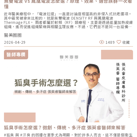
無雙電波 vs 鳳凰電波怎麼選？原理、效果、適合族群一次看
Reepot 透過 532 nm 能量搭配冷剝離技術，使表層黑色素逐漸被帶向角質
輪迴，渴望重新擁有一張清爽、穩定、不易泛油光的健康臉龐，建議尋求專
構，幫助輪廓往上拉。所以音波常見的效果感受包括：下顎線變清楚、嘴邊
入療程本身，卻忽略術後照護的重要性，可能影響修復效果，甚至增加色素
層；治療後覆蓋的人工皮則提供穩定、封閉式的修復環境，讓色素在代謝期
懂
業醫師進行完整的膚況評估。透過精準的雷射療程規劃，為自己預約一個遠
肉改善、臉部線條變順、雙下巴或下半臉鬆垂感變少。如果你的困擾不是細
沉澱風險。掌握以下三大原則，有助於穩定膚況並延續療程效果：1. 加強保
間被更完整地固定在表皮。當人工皮在回診時由專業人員取下，老化角質連
離痘疤與油光的全新未來！
紋，而是「臉往下掉」、「輪廓線越來越模糊」、「拍照時下半臉變重」，
濕修護雷射或電波療程後，肌膚屏障暫時較為脆弱，容易出現乾燥與水分流
近年醫美療程中，「電波拉提」一直是討論度相當高的非侵入式抗老選項。
同部分色素會一併脫落，因此能呈現出「一撕即除」的改善效果。以冷卻保
音波通常會比電波更貼近你的需求。不過音波也不是越深越好、越痛越有
失。建議選擇成分單純、無香精與酒精的保濕與修護產品（如玻尿酸、神經
其中最常被拿來比較的，就是無雙電波 DENSITY RF 與鳳凰電波
護與機械式震動相結合的方式，讓斑點代謝更有感，也讓治療成果更直觀。
效。不同部位需要不同探頭、不同深度與不同發數，醫師必須依照臉型、脂
醯胺），協助維持肌膚修復所需的穩定環境。2. 落實防曬措施術後肌膚對紫
Thermage FLX。 兩者都屬於射頻（RF）類療程，主要是透過能量加熱皮膚
誰適合做 Reepot？讓你一眼就能找到自己的定位Reepot 特別適合以下肌
肪厚度、骨架與皮膚狀況去規劃。打錯層次、能量過高或發數不合適，都可
外線較為敏感，建議使用足夠防曬係數（如 SPF30–50 以上），並搭配帽
組織，進而促進組織緊緻與相關生理反應。不過，它們並不是同一台設備，
膚需求： 曬斑、雀斑、老人斑、顴骨母斑 膚色暗沉不均，看起來不夠乾淨
能影響效果與安全性。電波、音波、傳統拉皮手術差異表 項目 電波拉提 音
子、陽傘等物理性防曬，以降低色素沉澱的風險。3. 避免刺激性保養於恢復
也不只是名稱不同而已。 簡單來說： 鳳凰電波較常被用於輪廓緊緻與拉提
做過除斑，但怕反黑、怕紅腫 希望治療後恢復期短、隔天能上班 膚質偏薄
波拉提 傳統拉皮手術 療程原理 使用RF射頻能量，透過熱能刺激膠原蛋白收
期間內，應暫停使用酸類（如果酸、水楊酸）、A醇、去角質及高刺激性美
醫美圈圈
需求，屬於單極射頻應用的代表療程； 無雙電波則為結合單極與雙極射頻
或偏敏感，不敢嘗試侵略性太高的治療Reepot AI時光雷射的效果：一次能
縮與新生 使用聚焦式超音波能量，將熱能聚焦到特定深度，刺激組織收縮
白產品。實際恢復時間會依療程種類與個人膚況不同，建議依照醫師指示逐
的複合式電波療程，常被用於同時兼顧緊緻與膚質改善。 根據原廠資料，
改善什麼？以下為臨床上常見改善情況（效果因個人皮膚而異）： 斑點淡
與膠原蛋白新生 透過外科手術方式，移除多餘皮膚，並重新拉提、固定鬆
2026-04-29
1489
收藏
步恢復日常保養。毛孔粗大常見問題Q&A Q1：做完醫美，毛孔就可以「完
Thermage 為非侵入式射頻療程，可應用於肌膚緊緻與平滑需求；而
化明顯 膚色提亮、均勻度提升 老人斑變淡、邊界變柔和 妝感變乾淨，妝更
弛組織 作用方向 偏向皮膚緊緻、細紋、膚質與鬆弛感改善 偏向深層支撐、
全消失」嗎？ 這是不切實際的期望喔！毛孔是皮膚正常的生理結構，不可
DENSITY 則採用單極與雙極射頻能量，可作用於不同皮膚層次。 這也是為
貼更亮 肌膚質地有細緻感Reepot 術後恢復期與照護指南Reepot 最大優勢
輪廓拉提、下顎線與嘴邊肉改善 偏向明顯鬆弛、下垂組織與多餘皮膚的結
能完全消失不見。醫美療程的目標是讓變大、變形毛孔「縮小、變淺」，讓
什麼許多人在選擇療程時會產生疑問： 我需要的是「輪廓拉提」，還是
之一就是修復期短。常見反應淡淡泛紅：1–3 天斑點結痂／色素加深：3–7
醫師專欄
構性改善 常見作用層次 真皮層、皮下組織，依儀器與能量設定不同 真皮
肌膚在視覺上達到平滑、細緻的效果，也就是俗稱的「水煮蛋肌」狀態。
「膚質細緻」？ 我適合鳳凰電波，還是無雙電波？ 兩者是否可以搭配施
天代謝期：1–2 週術前事項1. 治療部位若有傷口、感染或過敏發炎需等肌膚
層、皮下組織、筋膜層等不同深度，依探頭與機型不同 皮膚、皮下組織、
Q2：打雷射縮毛孔，皮膚會不會越打越薄？ 正確的雷射治療不但不會讓皮
作？ 以下將用較好理解的方式，帶你一次釐清兩者差異。什麼是鳳凰電波
恢復後再施作。2. 有心律調節器、光敏感或慢性疾病者需由醫師評估安全
SMAS筋膜層等，依手術方式不同 適合部位 臉部、眼周、下顎線、頸部、身
膚變薄，反而會因為刺激真皮層膠原蛋白新生，讓肌膚變得更厚實、更有彈
Thermage FLX？鳳凰電波的正式名稱是 Thermage FLX，為台灣索塔
性。3. 孕婦、哺乳者與近期使用光敏藥物者不建議進行光電療程。4. 三個
體局部等，依機型適應症與醫師評估 額頭、眉眼、下半臉、下顎線、雙下
性！但前提是「間隔時間要充足」且「能量掌控得當」，過度頻繁的施打才
SoltaTaiwan Limited旗下的射頻設備。根據台灣原廠資料，Thermage
月內做過深層換膚或磨皮者需與醫師確認治療時機。5. 術前請避免日曬並停
巴、頸部等，依機型與探頭而定 臉部、下半臉、頸部等明顯鬆弛部位 主要
有可能破壞皮膚屏障。Q3：改善毛孔粗大，通常需要打幾次才有效？ 醫美
FLX 採用單極電容耦合射頻技術。所謂「電容耦合」，簡單來說就是能量透
止酸類、去角質與刺激性保養品。這些都有助於減少反黑。術後照護1. 人工
效果 緊緻肌膚、改善細紋、膚質變細緻、鬆弛感下降 拉提輪廓、改善嘴邊
不是變魔術，通常需要一個「療程」的規劃。以皮秒雷射或微針電波為例，
過皮膚表面傳導進入皮膚內部，無需破壞皮膚結構。它的特色是「單極電
皮需連續貼著約 14 天且不可自行撕除。2. 若人工皮翹起或濕潤可加貼更大
肉、下顎線模糊、臉部下垂感 改善明顯鬆弛、下垂與多餘皮膚，拉提幅度
通常會建議進行 3~5 次（每次間隔約 4~6 週）為一個完整療程。不過，多
波」。是能將熱能傳遞到較深層的皮膚組織，形成較廣泛的容積式加熱。一
片人工皮加強固定。3. 術後兩週內避免三溫暖、蒸氣、劇烈流汗與飲酒。4.
通常較明顯 適合對象 皮膚開始鬆、細紋變多、毛孔或膚質變粗、想讓臉看
數人在第 2 次治療後，就會感覺到上妝變得服貼、出油量減少的明顯變化
般民眾常聽到的「電波拉提」、「緊緻輪廓」、「改善鬆弛」，多半就是從
請按時回診由專業人員移除人工皮並檢查膚況。5. 如出現紅腫、刺癢或滲出
起來更緊緻的人 輪廓開始下垂、嘴邊肉明顯、下顎線不清楚、下半臉變重
了。Q4：我是容易泛紅的敏感肌或酒糟肌，也能做醫美縮毛孔嗎？需經醫
這類療程概念延伸而來。由於屬於非侵入式，不需要手術或注射，且通常恢
應立即聯絡診所處理。6. 色素代謝期間避免使用磨砂、卸妝棉與去角質產
的人 中重度鬆弛、皮膚明顯下垂、多餘皮膚較多，且能接受手術恢復期的
師審慎評估。敏感肌或酒糟肌因皮膚屏障較脆弱，若在發炎尚未穩定的情況
復期較短；效果可能在療程後逐漸顯現，並隨著時間持續變化。鳳凰電波適
品。7. 修復期需加強保濕並確實做好防曬。Reepot 的優勢到底在哪？與傳
人 麻醉方式 多數不需麻醉，或依疼痛耐受度使用表面麻醉、舒緩方式 依機
下進行高能量雷射，可能增加泛紅加劇或刺激反應的風險。因此治療重點通
合施打族群鳳凰電波比較常被期待用在以下需求： 臉部鬆弛感 下顎線不清
統雷射比較 療程項目 傳統除斑雷射 Reepot AI時光雷射 冷卻保護 冷卻可能
型、能量與個人耐受度，可能不需麻醉或搭配舒緩方式 通常需要局部麻
常會先放在「穩定膚況與降低發炎反應」，並依個別狀況調整可能的誘發因
楚 嘴邊肉或輪廓線變模糊 眼周細紋與鬆弛 身體局部肌膚鬆弛 常被作為年度
較簡單、 熱傷害風險較高 -2°C 到-6°C冷卻 +血管保護， 反黑風險較低 精
醉、舒眠麻醉或全身麻醉，依手術範圍而定 療程時間 約45分鐘至2小時，
素。待肌膚穩定後，再由醫師評估選擇較溫和的療程，例如微針類療程或能
型保養選項之一不過要特別注意，任何非侵入式儀器療程都不是拉皮手術，
準度 多仰賴醫師經驗判斷 斑點範圍、能量輸出 AI影像分析＋自動調能增精
依部位與發數不同 約30分鐘至1.5小時，依部位與發數不同 約2至4小時以
量可精準控制的微針電波，以循序漸進方式改善毛孔粗大與膚質細緻度。
也不是填充療程。它比較適合用來改善輕度到中度鬆弛，若已經有明顯皮膚
準 舒適度 熱感明顯，需敷麻 即時冷卻系統，可不需敷麻 反黑風險 較高 較
上，依手術範圍與複雜度不同 修復期 多數人修復期短，可能有暫時泛紅、
Q5：我平常有在擦酸類或A醇縮毛孔，做醫美前後需要停用嗎？建議暫停使
下垂、脂肪位移或組織支撐不足，仍需要由專業醫師評估是否需搭配其他療
低 混合型斑點 需搭配其他療程，分次處理 AI辨識斑點深淺類型， 能同步處
腫脹或熱感 多數人修復期短，可能有暫時泛紅、痠脹、觸痛感 修復期較
用，但實際時間需依療程種類與個人膚況調整。酸類（如果酸、水楊酸）與
程。什麼是DENSITY RF無雙電波 ？無雙電波的英文名稱為 DENSITY，由
理多種斑點 療程次數 修復期 可能需多次，修復期較長 單次有感改善、修復
長，可能有腫脹、瘀青、傷口照護與拆線需求 效果出現時間 部分人術後先
A醇會促進角質代謝，可能在療程前後增加肌膚敏感度，使刺激反應（如泛
Jeisys Medical 推出。根據 DENSITY 官方資料，這套系統使用單極與雙極
期更短 適合性 適合多數色斑但風險略高 適合希望快速、低風險改善的族群
有緊實感，完整效果通常隨膠原蛋白新生逐漸出現 部分人術後有緊繃感，
狐臭手術怎麼選？微創、傳統、多汗症 張英睿醫師來解答
紅、乾燥）加劇，並提高色素沉澱的風險。一般常見建議為：療程前約3–7
高頻能量，可將能量傳遞到淺層與深層皮膚組織。它和傳統單一電波不同的
Reepot AI時光雷射禁忌症以下情況在接受 Reepot 治療時需特別注意，需
拉提效果通常會在數週至數月逐漸明顯 術後消腫後逐漸看出效果，完整自
天暫停使用，術後約1–2週再視肌膚修復狀況逐步恢復。但實際仍應依醫師
地方，在於它主打「單極 + 雙極」的複合式能量設計。單極偏向較深層作
由醫療人員審慎評估：1. 具有光敏感體質或正在使用感光藥物者若皮膚對光
#狐臭 與 #汗臭 的困擾在夏季尤為明顯，對於許多人而言，這不僅是個衛生
然度需等待恢復期 維持時間 約1年至1年半以上，依個人體質、老化速度與
評估為準。在停用期間，建議以溫和清潔、加強保濕與修護（如玻尿酸、神