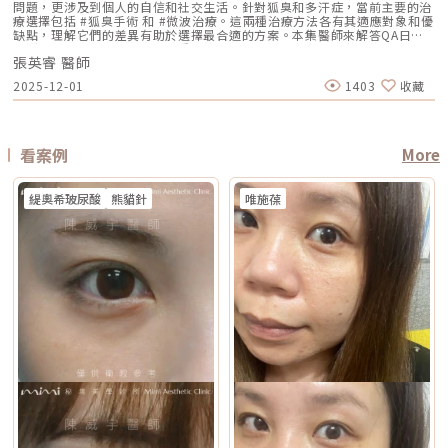
用，雙極則偏向較表層、較集中，因此在療程定位上，無雙電波常被形容為
線反應特別強烈，或正在使用會增加光敏性的藥物，治療後發生刺激或色素
問題，更涉及到個人的自信和社交生活。針對狐臭和多汗症，當前主要的治
保養而定 約1年至1年半以上，依個人體質、發數、能量與保養而定 通常可
經醯胺等），並落實防曬措施，協助肌膚穩定修復。擺脫毛孔焦慮，找回平
兼顧： 深層緊緻 淺層膚質 細紋改善 毛孔與光澤感 整體肌膚精緻度
反應的風險較高。2. 三個月內曾使用口服 A 酸A 酸會影響皮膚角質更新與
療選擇包括 #狐臭手術 和 #微波治療。這兩種治療方法各有其適應對象和優
維持數年，但仍會隨年齡與老化速度改變 優點 非侵入式、修復期短、膚質
滑自信肌對抗毛孔粗大是一場長期抗戰，它需要你改變不良的生活習慣、建
DENSITY 採用 sequential monopolar + bipolar RF，也就是序列式單極
修復速度，使治療後的反應加劇，因此仿單建議需完全停藥至少三個月。3.
缺點，理解它們的差異有助於選擇最合適的方案。本集醫師來解答QA日常
與緊緻感改善自然 非侵入式、修復期短、對輪廓線與深層支撐較有針對性
立正確的居家保養觀念，並適時借助醫美科技的強大力量來突破瓶頸。現在
與雙極射頻能量，並搭配冷卻與即時阻抗校準等設計。無雙電波適合施打族
最近三到六個月內接受過填補注射包括玻尿酸、洢蓮絲、舒顏萃等填充劑，
生活中該如何減少體味產生？重點摘要：00:00 開場00:05 微創旋轉刮刀狐
拉提幅度通常較明顯，適合較嚴重鬆弛者 限制 對非常明顯的下垂或多餘皮
的醫美技術已經能為各種膚況提供客製化的解決方案，如果不確定自己到底
群無雙電波常被期待用在以下族群： 臉沒有嚴重鬆弛，但開始覺得輪廓不
為避免能量影響填充物穩定性，需由醫療人員評估治療時機。4. 三個月內接
張英睿 醫師
臭手術與傳統狐臭手術法之比較00:40 狐臭手術治療效果如何？01:55 狐臭
膚，改善幅度有限 對膚質、毛孔、細紋的改善不一定比電波明顯 需開刀、
是屬於哪一種毛孔類型，或者不知道該從哪一個療程下手，建議直接安排時
夠緊 膚質變粗、毛孔變明顯 乾燥細紋、光澤感下降 想做電波，但怕疼痛感
受過磨皮或其他侵入性治療若表皮尚未完全恢復，過早進行雷射可能造成過
和多汗我都有，但我能使用狐臭手術嗎？02:33 狐臭治療建議幾歲開始做？
有傷口與恢復期，風險與費用通常較高 電波音波哪個好？不要只問哪個
間到專業的醫美診所進行諮詢。透過醫師的專業評估，甚至搭配高階的肌膚
2025-12-01
1403
收藏
太強 想要自然型、精緻型保養 希望同時處理緊緻與膚質所以如果說鳳凰電
度刺激或延長恢復期。5. 懷孕與哺乳期間仿單中明確列為需避免的狀況，主
03:08 微波治療後汗水會跑到其他部位嗎？04:21 日常生活中該如何減少體
強，要問哪個適合你很多人會問：「電波跟音波哪個效果比較好？」但這個
檢測儀器，才能為你規劃出最精準、最不走冤枉路的縮毛孔計畫！★溫馨提
波比較偏「輪廓拉提主力」，無雙電波就比較像「緊緻 + 膚質管理」的複合
要基於安全性與荷爾蒙變動的不確定性雖然非侵入性，但仍建議暫緩治療。
味產生？張英睿皮膚專科診所官網 : http://www.skinbook.com.tw/張英
問題其實很容易問錯方向。因為電波和音波不是同一種東西，它們就像健身
醒★小編要提醒大家，醫療並非單純的商業交易，所有的療程都伴隨著風
型選項。無雙電波 vs 鳳凰電波比較 比較療程 DENSITYRF 無雙電波
6. 正在發生皮膚感染者例如開放性傷口、細菌或病毒感染（如皰疹等），需
睿皮膚專科診所 FB ：https://www.facebook.com/Taipeiskinclinic張英
裡的重量訓練和有氧運動，都能讓身體變好，但訓練目標不一樣。 想改善
險。因此，作為消費者應該謹慎選擇合適的醫療方案，以確保安全與健康。
ThermageFLX 鳳凰電波 能量類型 單極+雙極射頻 單極射頻 作用原理
完全痊癒後才能進行雷射。7. 有皮膚癌病史者為避免引發不必要的風險或延
睿皮膚專科診所Instagram：
膚質、緊緻、細紋：可以優先評估電波。 想改善下垂、輪廓線、嘴邊肉：
αLPHA專利交替脈衝加熱技術 射頻RF系統 主要特色 深淺層複合加熱 深層
誤病情追蹤，此類族群需避免或必須在專科醫師嚴格評估下進行。8. 未滿十
https://www.instagram.com/drdeungskinclinic/張英睿皮膚專科診所地
可以優先評估音波。 如果同時有鬆和垂：可以和醫師討論電音波搭配。這
看案例
More
容積式加熱 療程定位 膚質、細緻、緊緻並重 輪廓、拉提、緊實為主 適合族
八歲者不建議未成年人接受此類治療，除非有醫療必要且經監護人與專業醫
址：新北市板橋區文化路一段118號電話：(02)-2250-6065LINE：
也是為什麼現在很多醫師會用「複合式療程」來做規劃。不是每個人都只需
群 輕中度鬆弛、膚質粗糙、 毛孔細紋 中度鬆弛、下顎線模糊、 輪廓下垂感
師共同評估。AI時光雷射常見問題FAQQ1：Reepot AI時光雷射和傳統除斑
@xat.0000195926.1nzhttps://page.line.me/xat.0000195926.1nz?
要一種療程，而是要看老化主要發生在哪一層，再決定適合電波、音波，還
冷卻技術 五階七段冷卻系統 分段噴灑冷媒 探頭 雅典娜探頭：臉部 宙斯探
雷射有什麼最大差別？Reepot 的能量作用以機械式震動為主，而非傳統以
openQrModal=true
是兩者搭配。電波音波可以一起打嗎？可以，但不是每個人都一定需要。電
頭：身體 愛神探頭：眼周 紫鑽探頭：臉/四肢 碧眼探頭：眼周 藍鑽探頭：
緹奧希玻尿酸
熊貓針
唯施葆
熱破壞色素為核心的方式，因此對周邊組織較為溫和，修復期相對短。搭配
波和音波作用原理不同，所以在醫師評估下，兩者確實可以搭配。常見做法
臉/四肢 黃金探頭：身體 疼痛感 多數定位為較舒適型 但仍因人而異 感受通
AI 智慧影像分析與低溫保護，可讓能量更集中在斑點本身，減少熱擴散造成
是用音波處理深層輪廓拉提，再用電波改善皮膚緊緻與膚質鬆弛，讓效果更
常較明顯，但依能量、部位與個人耐受度不同 常見效果感受 膚質變細、臉
的紅腫或反黑風險。對於需要更加精準、可控的淺層色素改善者，是較新的
全面。不過，電音波不是「全部打越多越好」。發數、能量、施作順序、間
部較緊 光澤提升 輪廓變緊、線條感改善 適合重點 想變精緻、自然、保養型
治療選擇。Q2：一次療程能看到效果嗎？需要做幾次比較理想？淺層曬
隔時間，都需要依照個人臉部條件設計。如果臉部脂肪偏少、皮膚偏薄、曾
想加強緊緻、抗老、輪廓型 原理差異：單極、雙極到底是什麼？很多人看
斑、雀斑在單次治療後多半能看到初步變化；但深層或混合型色素通常需要
做過其他療程，或是近期剛打過針劑，更要讓醫師完整評估，避免過度治
到「單極」、「雙極」會覺得很難懂，其實可以用生活化的方式理解。單極
多次治療，效果會以「循序淡化」的方式呈現。實際次數與間隔仍須依個人
療。做電波音波前，要注意哪些事？第一，先判斷自己是哪一種老化問題在
電波：像是把熱能傳遞到較深、較廣的範圍，主要作用於較深層皮膚組織
膚況並由醫師評估調整。Q3：Reepot 是否有反黑風險？術後該注意什麼？
選電波或音波前，先不要急著問「哪個比較好」，而是要先看自己的老化問
（以真皮層為主），常被用於緊緻與支撐感相關需求。鳳凰電波即屬於單極
任何除斑型雷射都可能有反黑風險，但 Reepot 因熱傷害較低、加上冷卻系
題屬於哪一種。臉部老化常見可分成四大類：組織鬆弛下垂、結構性凹陷、
射頻應用。雙極電波：則是將能量集中在兩個電極之間，作用範圍相對較
統保護，發生率較低。術後的關鍵在於防曬和保濕，尤其治療後一週避免曝
皺紋形成、膚質老化。電波和音波主要處理的是「鬆弛與下垂」這一類問
淺，較常被用於膚質細緻、表層改善等需求。無雙電波的特色，在於將單極
曬、蒸氣、刺激性保養品。若依照術後指示照護，能大幅降低色素反應的機
題。電波偏向改善皮膚鬆弛、細紋與緊緻度；音波偏向改善輪廓下垂、嘴邊
與雙極兩種模式結合於同一療程設計中。根據官方資料，DENSITY 可透過
會。Q4：敏感肌或薄皮膚適合做 Reepot 嗎？Reepot 的能量模式相對溫
肉與下顎線模糊。但如果是太陽穴凹陷、淚溝、臉頰凹陷這類結構性凹陷，
不同射頻模式，將能量分別作用於深層與淺層皮膚。因此，兩者並不是「誰
和，加上冷卻保護，對敏感肌而言較為友善。但敏感肌的特性是屏障本身不
或是斑點、色素沉澱這類膚質問題，單靠電波或音波不一定能解決，需要搭
比較高級」，而是設計邏輯不同。若主要需求為輪廓拉提與緊緻，單極射頻
穩定，因此治療前仍需要專業檢視膚況，若正處於發炎、乾裂或紅敏期，建
配其他療程評估。第二，不要只看價格，更要看療程規劃是否合理電波音波
為主的療程通常較符合需求；若希望同時兼顧膚質細緻與輕度緊緻，複合式
議先穩定皮膚後再安排療程。Q5：做 Reepot 之後多久可以搭配其他醫美
的價格會受到儀器種類、探頭、發數、施作部位、能量設定與診所規劃影
電波療程則可能更具彈性。效果差異：拉提感、緊緻感、膚質感不一樣1. 拉
療程？治療後皮膚需要時間恢復，因此若要搭配保濕導入、水光等溫和療
響。價格便宜不一定不好，但如果只用價格做決定，很容易忽略真正重要的
提感如果你的主要困擾是「臉部鬆弛」、「下顎線不清楚」或「嘴邊肉變明
程，通常約 2～3 週即可視膚況安排；若是皮秒、飛梭、強效換膚或注射等
事：這療程到底有沒有符合你的臉部狀況？同樣是音波，有人需要加強下顎
顯」，鳳凰電波通常是較常被討論的選項之一。其應用多與輪廓緊緻與鬆弛
刺激性較高的項目，建議至少間隔 4 週再評估。適當的間隔能降低反黑與過
線，有人需要處理嘴邊肉；同樣是電波，有人重點在眼周細紋，有人重點在
改善相關，常見於臉部、眼周與身體的緊緻與平滑需求。2. 膚質感如果你的
度刺激的風險，也讓後續療程效果更穩定。Q6：Reepot 的療程費用大約是
臉頰鬆弛。規劃不同，效果自然也會不同。所以選療程時，不只要問「多少