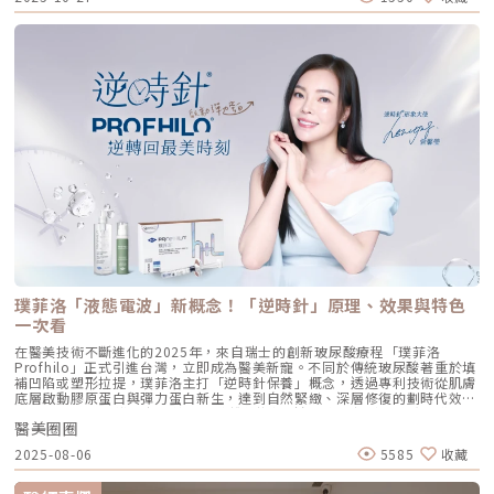
會一樣嗎？3:16 關於抽脂安全 #脂肪栓塞問題 ？4:09 關於手術安全性 #矽
肌膚施加了一種「啟動指令」。它不僅僅是補水，而是啟動了「3+5 逆齡機
膠隆乳相關影片：• 罩杯升級前必看，自體脂肪豐胸解析！ EP20• 男生
制」： 活化 3 種關鍵細胞： 纖維母細胞：這是皮膚的「膠原工廠」。 角質
女乳好尷尬，胸部困擾的隱藏原因你有嗎？ EP24• 抽就對了？抽脂局部雕
形成細胞：強化表皮防禦力，讓肌膚看起來更細緻、有光澤。 脂肪幹細
塑大解密，它沒想像可怕！EP31---LINE
胞：幫助恢復皮下組織的飽滿感，減緩隨著年齡增長的皮下萎縮。 啟動 5
@aclinichttps://lin.ee/zGPja49▼詢問整形大小事https://answer-
種關鍵結構蛋白：包括 I 型、III 型、IV 型、VII 型膠原蛋白以及最關鍵的彈
clinic.com/▼詢問皮膚大小事https://answer-skin.com/▼詢問變美大小
力蛋白。這種全方位的重塑效果，能讓下顎線變清晰，讓細紋從底層淡化。
事https://answer-skincare.com/安瑟美膚整形外科診所
這就是為什麼它被暱稱為「液態電波」。電波是靠「熱能」刺激新生，而
FBhttps://www.facebook.com/AnswerClinic安瑟美膚整形外科診所
Profhilo 是靠「生物分子信號」啟動新生。對於皮膚薄、怕痛或不適合高
IGhttps://www.instagram.com/aclinic.group/吳名倫醫師：Dr.Allen 整
能量儀器的客戶來說，這是一個非常理想的選擇。四、 蔡醫師的精準美
形醫美體塑學苑https://www.facebook.com/drallenbody吳名倫醫師
學：BAP 五點拉提點位解析施打 Profhilo 是一門藝術。我們採用國際標準
IGhttps://www.instagram.com/psdr_allen/安瑟美膚整形外科診所地
的 BAP（Bio Aesthetic Points）五點拉提打法，這五個點是避開重要血
址：臺北市大安區安和路一段113號2樓之1電話：（02）7709-9398
管、精準對準臉部支撐結構的黃金位置： [1] 顴骨高點： 位於顴骨最突出的
地方，需離眼睛外側至少 2 公分。能像掛鉤一樣，為中臉提供向上向外的支
撐力。 [2] 鼻翼與瞳孔垂直線交界： 在鼻翼與耳廓之間畫出水平線，再從瞳
孔中線畫垂直線，兩線交交叉處作為注射點。能有效改善法令紋，飽滿面中
部。 [3] 耳廓下前緣： 位於耳廓下緣的前方約 1 公分處。是收緊臉部外側
輪廓、強化下頷線條的關鍵。 [4] 下頷嘴角交界： 在下巴中軸線的三分之一
處畫垂直線，再向唇角方向移動 1.5 公分。可以修飾木偶紋，改善嘴角下
垂。 [5] 下顎角前緣： 位於下顎角前側約 1 公分處。幫助拉緊腮幫子多餘
璞菲洛「液態電波」新概念！「逆時針」原理、效果與特色
的鬆弛組織，讓下顎線條清晰。五、 哪些部位最適合 Profhilo 逆時針？
Profhilo 逆時針之所以能成為抗老界的寵兒，不僅是因為它的成分純淨，
一次看
更因為它解決了傳統醫美難以觸及的「盲區」。它不靠體積填充，而是透過
在醫美技術不斷進化的2025年，來自瑞士的創新玻尿酸療程「璞菲洛
「液態拉皮」的概念，從根本提升肌膚彈性。以下四個部位是我在臨床運用
Profhilo」正式引進台灣，立即成為醫美新寵。不同於傳統玻尿酸著重於填
中最推薦的：1. 臉部液態拉皮：BAP 五點精準誘導這是 Profhilo 的核心應
補凹陷或塑形拉提，璞菲洛主打「逆時針保養」概念，透過專利技術從肌膚
用。與傳統玻尿酸增加臉部「厚重感」或「體積支撐」的邏輯完全不同，
底層啟動膠原蛋白與彈力蛋白新生，達到自然緊緻、深層修復的劃時代效
Profhilo 本質上是液態拉皮。我們採用國際標準的 BAP（Bio Aesthetic
果。 Profhilo更邀請郭台銘夫人曾馨瑩擔任形象大使，迅速成為市場焦
Points）五點注射法，這五個點是避開重要血管、精準將玻尿酸導入真皮層
醫美圈圈
點。我們將帶你全面認識這項創新療程，從作用原理、五大特色到適合對象
的黃金位置： 顴骨高點：啟動中臉肌膚的生物重塑，優化張力。 鼻翼瞳孔
與常見問題，一次搞懂「逆時針玻尿酸」的魅力！ 璞菲洛Profhilo是什
交界：透過提升肌膚彈力，自然弱化法令紋的視覺感。 耳廓下前緣：強化
2025-08-06
5585
收藏
麼？ 璞菲洛是一項注射型玻尿酸產品，由瑞士IBSA研發，正式名稱為「高
臉部外側緊緻度，讓輪廓不再鬆垮。 下頷嘴角交界：改善嘴角周圍的鬆
低分子玻尿酸皮下植入劑」，在台灣獲得衛福部核准，俗稱為「逆時針」。
弛，恢復皮膚原有的拉力。 下顎角前緣：誘導彈力蛋白新生，收緊下頷邊
與傳統玻尿酸不同，璞菲洛不以填補凹陷為目的，而是透過生物重塑（bio-
緣的曲線。這五個點位並非用來「填充凹陷」，而是作為信號啟動點，讓玻