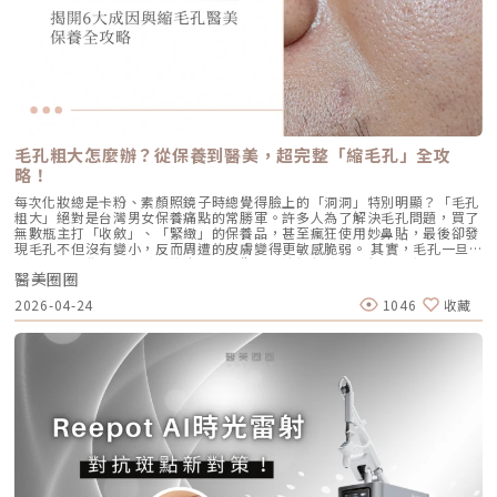
持：條數不是越多越好，精準度才是關鍵。過多的能量可能造成脂肪萎縮
中，「皮脂分泌過盛」是啟動後續一連串災難的開關。傳統的治療方式，如
24小時內避免按摩施打部位 三天內避免劇烈運動與三溫暖 一週內避免臉部
（臉凹），過少則無感。在辰美學，我會根據每一位客人的臉型厚薄、鬆弛
抗生素主要針對殺菌；外用酸類主要針對去角質。唯有口服 A 酸能夠有效抑
熱敷與刺激性護膚產品 建議加強保濕、防曬，幫助效果延長璞菲洛副作用
程度，規劃專屬的能量地圖。以下是 2026 年我常用的建議處方： 施作區
制皮脂腺分泌，這也是為什麼口服 A 酸過去被視為治療嚴重痘痘的終極武
與風險Profhilo屬於非交聯玻尿酸，不含化學交聯劑，生物相容性極佳，副
域 建議條數參考 蔡醫師臨床改善重點 全臉輪廓拉提 500 – 800 條 筋膜拉
器。然而，口服 A 酸伴隨著全身性的副作用。而 AviClear 戰痘雷射的誕
作用相對少。常見輕微反應包括： 注射處短暫腫脹、微紅 局部輕微瘀青
提改善法令紋 中下臉重點加強 300 – 500 條 筋膜拉提改善嘴邊肉 眼周與提
生，就是為了一次解決這個痛點：我們能不能在不吃藥的情況下，精準且長
（數日內可自行消退） 極少數人可能會有輕微搔癢或壓痛感，通常在數天
眉 100 – 200 條 改善眼尾下垂。 4.1 複合式療程的加乘效果如果想要達到
效地控制皮脂腺？什麼是 AviClear 戰痘雷射？解密 1726nm 的物理奇蹟
內緩解※ 選擇合法診所與原廠授權產品，是避免療程風險最關鍵的因素。
更好的「精緻度」，我常會建議在音波拉提後，搭配再生針（瑞德喜）進行
AviClear 戰痘雷射是一台利用特定波長光能來治療痤瘡的醫療儀器。它的核
為什麼 Profhilo 成為新一代醫美趨勢？隨著醫美觀念的演變，越來越多人
外輪廓的固定，或是以「混合式填充」補足流失的骨架支撐。這種「由內拉
心技術在於突破性的1726nm 波長雷射。1. 為什麼是 1726nm 波長？「專
追求自然、柔和的改善效果，不希望臉部看起來僵硬或過度膨脹。Profhilo
提、由外固定」的複合思維，才是現代抗老的趨勢。五、 2026 醫美行情與
吃油脂」的標靶治療在雷射醫學中，不同的波長會被不同的目標物（如黑色
與傳統填充型療程最大的不同，在於它獨特的「重建」式作用。Profhilo
避坑建議當妳搜尋「美國音波二代價格」時，會發現市場行情落差很大。身
素、血紅素、水分）吸收。1726nm 這個波長非常特殊，它在人體組織
並非單純地填補，而是將高濃度玻尿酸均勻分布於肌膚真皮層，從底層刺激
毛孔粗大怎麼辦？從保養到醫美，超完整「縮毛孔」全攻
為醫師，我必須提醒大家，費用背後包含的是原廠探頭成本、儀器維護、以
中，被皮脂（油脂）吸收的效率，大約是被水分吸收的 2 倍。當 AviClear
膠原蛋白與彈力蛋白新生，啟動肌膚的自我修復能力，讓效果柔和自然，能
及最重要的「醫師的技術與判讀經驗」。 認明原廠授權：施打前請掃描儀
略！
的雷射光束打入真皮層時，能量會精準地被富含油脂的「皮脂腺」大量吸
有效降低傳統填充物可能帶來的異物感，也更貼近肌膚自然老化的邏輯。此
器與探頭 QR Code，確保非水貨或非法翻新探頭。 選擇認證醫師：音波拉
收，進而產生熱能。這些熱能會破壞過度活躍的皮脂腺細胞，變得萎縮、分
外，Profhilo 完美契合了當前醫美市場「微侵入式」與「預防型保養」的
每次化妝總是卡粉、素顏照鏡子時總覺得臉上的「洞洞」特別明顯？「毛孔
提需要精準的解剖學知識，只有受過原廠培訓的醫師，才能在「安全邊界
泌量大幅下降。當沒有過多的油脂，毛孔就不易堵塞，痤瘡桿菌也失去了生
趨勢。它填補了日常保養品與侵入式手術之間的空缺，不需像肉毒桿菌那樣
粗大」絕對是台灣男女保養痛點的常勝軍。許多人為了解決毛孔問題，買了
內」將能量發揮到極致。六、 結語：愛美，是為了成就更好的自己我常
存的養分，痘痘自然就失去了生長的溫床。2. AviCool™ 藍寶石冷卻系統：
限制表情，也不需要像手術拉皮那樣漫長的恢復期。對於生活忙碌、注重效
無數瓶主打「收斂」、「緊緻」的保養品，甚至瘋狂使用妙鼻貼，最後卻發
說，醫美的意義不在於把妳變成另外一個人，而在於「找回最巔峰狀態的
保護表皮，大幅提升舒適度既然要用熱能破壞深層的皮脂腺，表皮會不會被
率的現代人來說，這讓它更容易被接受，成為許多人延緩老化、提升膚質的
現毛孔不但沒有變小，反而周遭的皮膚變得更敏感脆弱。 其實，毛孔一旦
妳」。看著客人在治療後，重新對鏡子裡的自己露出自信的微笑，那是我身
燙傷？這正是 AviClear 的另一項核心專利。機器配備了專屬的 AviCool™
首選。臨床案例分享以下為原廠提供的實際案例，透過Profhilo逆時針療
被撐大，就像是被撐鬆的橡皮筋，光靠日常塗抹保養品是很難「完全逆轉」
為醫師最大的成就感。我會運用 Ultherapy Prime 美國音波第二代的精準
藍寶石接觸式冷卻系統。在雷射擊發前、擊發中與擊發後，冷卻系統會持續
程，觀察治療前後肌膚狀態的變化，供大家參考了解療程效果。璞菲洛
醫美圈圈
的。想要有效改善毛孔粗大，我們必須先搞懂你的毛孔是哪一種「型」，才
技術，結合我對面部結構的美感理解，悉心守護妳每一寸肌膚的張力。如果
將表皮溫度維持在安全的低溫狀態。這不僅能防止表皮熱傷害、避免術後反
Profhilo常見Q&AQ1：PROFHILO和水光療程有什麼差別？ 水光著重在肌
能對症下藥！這篇文章將帶你從日常保養到專業醫美療程，全面拯救毛孔粗
您也對輪廓的流失感到焦慮，或者正猶豫哪種療程最適合自己，歡迎預約來
黑，更大幅降低了療程中的痛感，讓患者在不需要敷麻藥的情況下（視個人
2026-04-24
1046
收藏
膚表層補水，讓皮膚變得水嫩透亮；而PROFHILO作用層次更深，不只補
大的終極對策。為什麼我的毛孔會變大？揭開毛孔粗大的 6大元兇在探討怎
診間，讓我們在一個放鬆、透明的環境下，一起討論出最適合您的減齡計
耐受度而定），也能順利完成治療。AviClear 戰痘雷射 vs. 藍雷射與傳統療
水，還能活化膠原蛋白、彈力蛋白等細胞修復，提升整體彈性與緊緻度。它
麼解決之前，我們得先抓出讓毛孔變大的罪魁禍首。毛孔粗大絕對不是單一
畫。
法：抗痘金大PK過去我們面對嚴重的青春痘，「吞口服A酸」幾乎是唯一的
的特點是透過穩定擴散來刺激肌膚自我修復，不靠刺激或破壞，適合想全面
原因造成的，通常是以下幾個因素交織而成的結果：1. 【油脂型毛孔】：中
終極解方。然而，隨著光電科技的突破，現代的醫美抗痘已經邁入了「精準
改善膚況的人。Q2：可以和電波、音波等療程搭配嗎？ 可與電波、音波等
東油田的擴建工程毛孔是皮脂排出的主要通道。當你的皮脂腺天生比較發
破壞皮脂腺」的新紀元。目前市面上討論度最高的兩大抗痘黑科技，分別是
療程搭配使用，建議間隔約兩週，具體施打順序與時間需由醫師評估。電
達，或是受到氣溫升高、荷爾蒙波動、常吃高油高糖食物影響，導致出油量
AviClear 戰痘雷射與 CAPRI 藍雷射。雖然兩者都主打不吃藥、從根源控
波、音波術後可加速肌膚修復並延長效果，但需等皮膚完全降溫後再進行
大增時，通道就會被迫「擴建」來排出這些大量油脂。2. 【角質型毛孔】：
油，但在波長與作用機制上卻有著根本的差異。我們該如何選擇？它們與傳
Profhilo療程。施打前請務必諮詢醫師，遵從專業建議安排療程。Q3：璞
通道堵塞引發的連鎖反應健康的肌膚會自然代謝老廢角質，但如果代謝異
統的口服A酸又有什麼不同？以下為您全面解析。頂尖對決：AviClear 戰痘
菲洛每年需要打幾次？ 一個完整療程通常包含三次施打，前兩次相隔約一
常，這些廢棄角質就會和皮脂、空氣中的髒污混合在一起，死死地堵塞在毛
雷射 vs. CAPRI 藍雷射這兩款都是目前熱門的無藥物抗痘雷射，雖然目標一
個月，第三次則可在四到六個月後進行。視個人膚況與需求，也可安排後續
孔開口。久而久之，毛孔就像被塞了軟木塞一樣，被越撐越大。3. 【老化型
致，但「作戰策略」卻截然不同：1. AviClear 戰痘雷射（1726nm）：專
加強療程，以延續效果。Q4：頸紋、手部老化也能打嗎？ 可以。Profhilo
毛孔】：膠原蛋白流失的初老警報真皮層中的「膠原蛋白」和「彈力蛋白」
注皮脂腺的「源頭阻斷」作用原理：搭載專利 1726nm 波長，具備極高的
在頸部與手背同樣有良好表現，能改善乾紋與鬆弛，是全方位肌膚重建療
就像是撐起毛孔的堅固地基。隨著年齡增長，或是長期不防曬導致的「光老
「油脂專一性」，能穿透皮膚精準鎖定並加熱肥大的皮脂腺，使其萎縮。核
程。Q5：是否適合所有膚質？ 大多數人皆可接受，但孕婦、哺乳中女性與
化」，地基流失、失去支撐力，毛孔邊緣的肌膚就會順著地心引力往下垂。
心強項：直接從源頭切斷出油量並破壞痘痘的生長環境，主打極長效的抗痘
對玻尿酸過敏者不建議施打。Q6：哪些人適合做Profhilo？需要幾歲才能
4. 【缺水型毛孔】：肌膚乾旱造成的表面危機這點常被許多人忽略！當角質