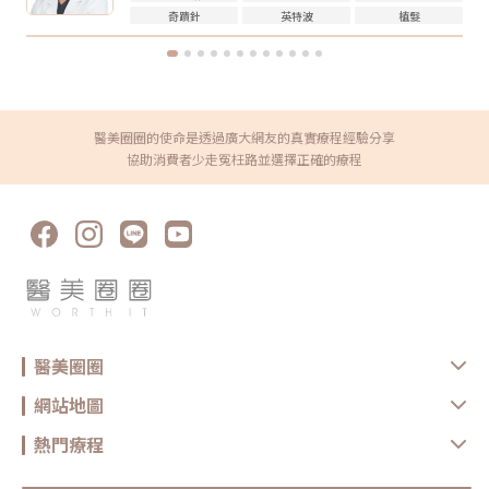
知醫療院所，即便是非侵入式療程，也不是每個人都適合做。做完電波後怎
持需求不同，沒有固定答案。一般會由醫師依照膚況、年齡、預算與期待效
奇蹟針
英特波
植髮
麼保養？電波療程後，多數人不需要長時間恢復期，但仍建議做好基礎照
果規劃，不建議自己照網路頻率硬套。搞懂電波跟音波的差別，才能選對適
護： 加強保濕 避免過度去角質 做好防曬 短期內避免高溫環境，例如三溫
合自己的療程電波跟音波都是常見的非侵入式抗老療程，但它們不是誰取代
暖、烤箱 避免同時疊加刺激性保養品 依照院所指示安排回診或追蹤如果出
誰，也不是誰一定比較好。圈圈提醒，做療程前不要只看網路心得，也不要
現明顯紅腫、疼痛、水泡、凹陷或異常不適，應儘快回原院所或尋求專業醫
只聽「哪個最紅」。真正重要的是：你想改善的是什麼問題、由誰來評估與
療協助。FAQ：無雙電波 vs 鳳凰電波常見問題Q1：無雙電波和鳳凰電波哪
操作、療程規劃是否真的符合自身臉部條件。選對療程，不是追求最貴、最
個效果比較好？沒有絕對誰比較好。無雙電波偏向膚質、細緻與自然緊緻；
痛、最強，而是找到真正適合自己的方式。變美可以慢慢來，但觀念一定要
鳳凰電波偏向輪廓拉提與深層緊實。選擇重點應該是你的需求，而不是單看
先對！★溫馨提醒★小編要提醒大家，醫療並非單純的商業交易，所有的療
療程名氣。Q2：無雙電波可以取代鳳凰電波嗎？不一定。兩者能量設計與
程都伴隨著風險。因此，作為消費者應該謹慎選擇合適的醫療方案，以確保
醫美圈圈的使命是透過廣大網友的真實療程經驗分享
療程定位不同，並非互相取代關係。若主要需求是膚質與輕度緊緻，無雙電
安全與健康。
波可能適合；若主要需求是明顯輪廓拉提，鳳凰電波仍有其定位。Q3：無
協助消費者少走冤枉路並選擇正確的療程
雙電波適合年輕人嗎？若已開始出現膚質粗糙、毛孔、細紋或輕微鬆弛，無
雙電波可作為早期保養型選項。不過仍建議由專業醫師評估是否真的需要施
作。Q4：電波拉提可以維持多久？維持時間會因年齡、膚況、生活習慣、
保養方式、能量設定與個人體質不同而有差異。多數電波療程並非永久效
果，通常需要定期保養。Q5：做完電波可以馬上化妝嗎？多數情況下恢復
期不長，但實際仍需依個人膚況與療程反應而定。若出現泛紅、敏感或熱
感，建議先讓肌膚休息，並加強保濕與防曬，並依醫療院所指示進行後續照
護。選對療程，比跟風更重要無雙電波與鳳凰電波各有優勢，前者偏向細緻
膚質與自然緊緻，後者則更聚焦在輪廓拉提與深層抗老。與其問「哪一個比
較厲害」，不如先釐清自己最在意的是膚質、鬆弛、輪廓，還是整體老化
感。但無論選哪一種，都建議先諮詢合格醫療院所，由專業醫師評估膚況、
年齡、鬆弛程度、預算與期待值，才能做出更安全也更符合期待的選擇。同
時，也建議選擇原廠認證或合法合格的醫療院所，確認設備來源、探頭是否
醫美圈圈
為原廠正貨，以及操作人員是否具備相關經驗，這些都是影響療程安全與效
果的重要關鍵。醫美療程沒有標準答案，適合別人的療程，不一定就是最適
合自己的選擇。建議在施作前，先與專業醫療院所充分諮詢，了解自身膚
網站地圖
況、期待效果與可能限制，再做出更安心的決定。真正理想的變美，不是追
求一次到位，而是用正確的方式，讓自己一步一步變得更自然、精緻、又有
熱門療程
自信。鳳凰電波原廠認證診所：https://www.thermageflx.co/無雙電波原
廠認證診所：https://asia-density.com/map★溫馨提醒★小編要提醒大
家，醫療並非單純的商業交易，所有的療程都伴隨著風險。因此，作為消費