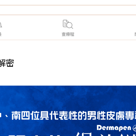
美
查療程
解密