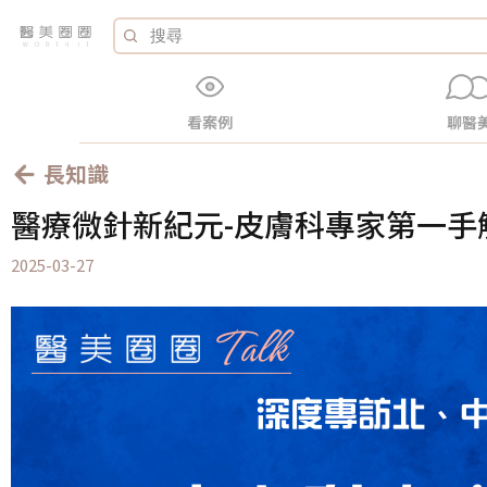
看案例
聊醫
長知識
醫療微針新紀元-皮膚科專家第一手
2025-03-27