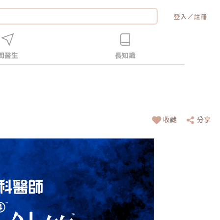
／
登入
註冊
問醫生
長知識
收藏
分享