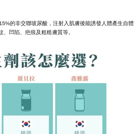
酸及15%的非交聯玻尿酸，注射入肌膚後能誘發人體產生
紋、凹陷、疤痕及粗糙膚質等。