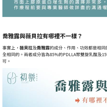
喬雅露與薇貝拉有哪裡不一樣？
事實上，
薇貝拉
及
喬雅露
的成分、作用、功效都是相同
全相同的。兩者成分皆為85%的PDLLA聚雙旋乳酸及
可。