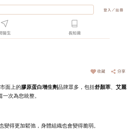
／
登入
註冊
問醫生
長知識
收藏
分享
市面上的
膠原蛋白增生劑
品牌眾多，包括
舒顏萃
、
艾麗
篇一次為您統整。
也變得更加鬆弛，身體組織也會變得脆弱。