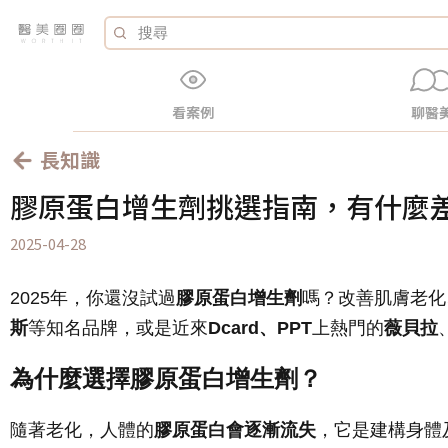
看案例
聊醫
長知識
膠原蛋白增生劑挑選指南，有什麼
2025-04-28
2025年，你還沒試過
膠原蛋白增生劑
嗎？改善肌膚老化
斯
等知名品牌，或是近來
Dcard、PPT
上熱門的
薇貝拉
為什麼選擇膠原蛋白增生劑？
隨著老化，人體的
膠原蛋白會逐漸流失
，它是建構身體