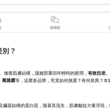
美
查療程
差別？
、修復肌膚結構，讓臉部重回年輕時的膨潤，
有效抗老
。
、
喬雅露
等，這麼多品牌，究竟如何挑選？有何差異？本
及臟器結構的蛋白質，隨著其流失，肌膚皺紋大量浮現，