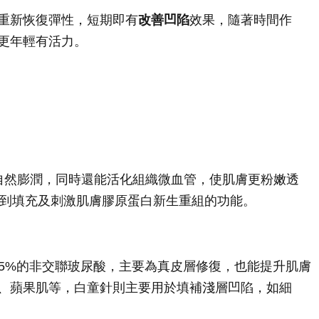
重新恢復彈性，短期即有
改善凹陷
效果，隨著時間作
更年輕有活力。
變得更佳自然膨潤，同時還能活化組織微血管，使肌膚更粉嫩透
達到填充及刺激肌膚膠原蛋白新生重組的功能。
15%的非交聯玻尿酸，主要為真皮層修復，也能提升肌膚
、蘋果肌等，白童針則主要用於填補淺層凹陷，如細