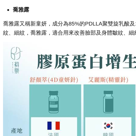
喬雅露
喬雅露又稱新童妍，成分為85%的PDLLA聚雙旋乳
紋、細紋，喬雅露，適合用來改善臉部及身體皺紋、細