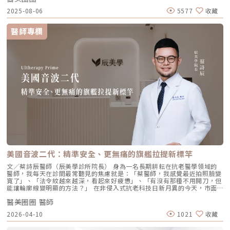
與常見問題，一次搞懂「逆時針玻尿酸」的魅力！ 璞菲洛Profhilo是什
交界：透過提升肌膚彈力，自然弱化法令紋的視覺感。 耳廓下前緣：強化
2025-08-06
5577
收藏
麼？ 璞菲洛是一項注射型玻尿酸產品，由瑞士IBSA研發，正式名稱為「高
臉部外側緊緻度，讓輪廓不再鬆垮。 下頷嘴角交界：改善嘴角周圍的鬆
低分子玻尿酸皮下植入劑」，在台灣獲得衛福部核准，俗稱為「逆時針」。
弛，恢復皮膚原有的拉力。 下顎角前緣：誘導彈力蛋白新生，收緊下頷邊
與傳統玻尿酸不同，璞菲洛不以填補凹陷為目的，而是透過生物重塑（bio-
緣的曲線。這五個點位並非用來「填充凹陷」，而是作為信號啟動點，讓玻
醫師專欄
remodeling）方式，喚醒肌膚自身的修復機能，促進膠原蛋白和彈力蛋白
尿酸在皮下如水幕般擴散，誘導彈力蛋白大量新生，像是在皮下植入了一層
的生成，達到自然緊緻與改善膚質的效果。璞菲洛Profhilo的五大特色璞菲
隱形的「彈力網」，讓下顎線與中臉自然回歸緊緻狀態。2. 火雞頸與橫向頸
洛之所以能引發醫美界關注，主要在於它與傳統玻尿酸有著本質上的不同，
紋：修復彈力纖維的救星頸部皮膚極薄，且缺乏支撐結構，老化多半是因為
透過獨特技術從根本上改善肌膚狀態。以下是璞菲洛最突出的五大特色：1.
彈力纖維斷裂。傳統填充型玻尿酸因為有化學交聯，施打後容易因重力或皮
獨特「生物重塑」機制：啟動膠原與彈力蛋白再生璞菲洛的核心技術採用專
膚過薄而產生凸起（毛毛蟲現象）。Profhilo 具備極佳的流動性，能均勻
利高、低分子量玻尿酸複合配方，在不添加交聯劑的情況下，能刺激皮膚深
滲透進頸部真皮層，不是填平皺紋，而是從底層重塑頸部肌膚的厚度與張
層的纖維母細胞、角質細胞和脂肪細胞，促使膠原蛋白和彈力蛋白大量新
力，是目前改善頸部質感的首選。3. 手背（雞爪手）：重建真皮層的緊實度
生，從源頭改善肌膚鬆弛與老化問題。2. 全面改善膚況：不只填補，更提升
雙手最容易因彈力蛋白流失而顯得乾癟、血管明顯。Profhilo 透過「非填
整體膚質有別於傳統玻尿酸的局部填充，璞菲洛注射後會均勻擴散至皮膚的
充」的方式，啟動手背肌膚的自我修復機制。它不僅是補水，更是透過生物
真皮層與皮下組織。這使得它能全面性地改善肌膚，包括： 提升肌膚緊實
重塑增加組織的彈性與結構感，讓手背肌膚恢復細緻平滑，找回如少女般優
度與彈性 深層補水、改善乾燥與粗糙 減少細紋、改善膚色不均3. 自然柔和
雅的肌膚張力。4. 口周細紋：自然軟化而不僵硬對於愛笑或年長客戶常見的
的效果：告別「饅化臉」璞菲洛的質地較輕盈、流動性高，主要作用提升肌
唇周紋，若使用傳統填充物，常會因為增加了體積而讓表情變得僵硬。
膚本身的飽滿度與光澤，而不是增加額外體積。因此，能帶來自然、柔和的
Profhilo 透過液態拉皮的原理，在不改變五官比例的前提下，誘導唇周肌
改善效果，避免了傳統填充劑可能導致的僵硬或「饅化」現象，讓你看起來
膚新生彈力蛋白，從底層「軟化」細小紋路，讓整個人看起來更加柔和、自
就像是膚況變好了，而不是動了手腳。4. 獨創 BAP 五點注射技術：療程更
然。六、 蔡醫師的診間建議：如何規劃妳的「逆時針」計畫？在辰美學，
舒適、更快速採用獨家的 BAP (Bio Aesthetic Points) 五點注射技術。醫師
我們追求的是「長效且細膩」的美，而非瞬間的煙火式改變。針對初次接觸
只需在臉部兩側各選擇五個精準的生物美學點進行注射，就能讓玻尿酸均勻
Profhilo 逆時針 的客戶，我通常會建議以「週期性重塑」的方式來規劃妳
美國音波二代：精準安全、更無痛的旗艦拉提新標竿
擴散至全臉。這大大減少了注射的針數和疼痛感，也降低了術後瘀青和腫脹
的專屬美學地圖：1. 基礎療程：建議至少進行 2 至 3 次為了達到最佳的彈
的機率，讓療程更加舒適、快速。5. 高濃度、不含交聯劑：安全性高、低發
力蛋白新生與肌底環境優化，單次施打僅是啟動信號，完整的重塑需要時間
文／蔡詩辰醫師（辰美學診所院長） 身為一名長期耕耘在抗老醫學領域的
炎風險以高濃度玻尿酸為主要成分，且製程中不使用任何化學交聯劑，能有
堆疊： 啟動期（第 1 次與第 2 次）： 建議間隔 1 個月施打。這兩次密集的
醫師，我每天在診間最常聽見的焦慮就是：「蔡醫師，我感覺最近拍照臉變
效降低注射後的發炎反應與過敏風險。同時，也經過多項國際認證，確保了
治療能確保高濃度玻尿酸在真皮層內建立穩固的擴散網絡，全面活化纖維母
寬了」、「法令紋越來越深，看起來好疲憊」、「有沒有那種不用開刀，但
產品的純淨與安全性。逆時針（Profhilo） vs. 傳統玻尿酸比較 療程名稱
細胞。 強化期（第 2 次與第 3 次）： 建議間隔3到6個月進行第三次施打。
能讓輪廓線變明顯的方法？」 在非侵入式抗老科技日新月異的今天，市面
逆時針 (Profhilo) 傳統玻尿酸填充劑 主要功能 「生物重塑」(Bio-
這是一個關鍵的鞏固點，能延續細胞的再生信號，讓拉皮效果更具層次感。
上的音波儀器琳瑯滿目。但每當病患詢問我最信任哪一台儀器時，我的首選
remodeling)， 刺激膠原蛋白和彈力蛋白再生，從根本改善膚質 「填充」
維持期： 經過這 3 次完整的週期療程後，肌膚的緊緻度與細緻質感通常可
醫美圈圈 醫師
始終是 Ultherapy 美國音波。而在 2026 年的現在，隨著 Ultherapy
和「支撐」， 用於填補凹陷、雕塑輪廓 成分組成 專利技術結合高低分子玻
以維持九個月左右的時間。2.術後照護：輕盈無負擔的修復由於 Profhilo
Prime（美音二代） 的問世，醫美界正式進入了「精準醫療」的新紀元。這
2026-04-10
1021
收藏
尿酸， 64mg/2ml 高濃度，無交聯劑 玻尿酸會添加交聯劑，以增加黏度和
是極高純度的玻尿酸且不含化學交聯劑，術後反應極輕。只需在 24 小時內
篇文章，我將以專業醫師的角度，深度拆解為什麼美音二代會成為我臨床治
支撐力， 能維持體積不被快速分解 作用機制 注射後會均勻擴散至皮膚深
避免劇烈運動與高溫環境（如溫泉、蒸氣室、高溫瑜伽），其餘日常生活、
療的核心，以及它如何重新定義抗老的黃金標準。一、 為什麼「看得到」
層， 像「液態電波」一樣，透過非發炎機制喚醒細胞自我修復 注射後會停
上妝均不受影響，非常適合行程滿檔的都會女性。結語：美，是找回妳原本