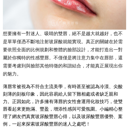
想要擁有一對迷人、吸睛的雙唇，絕不是越大就越好，也不
是單單僅憑不斷地注射玻尿酸就能實現。真正的關鍵在於需
要依照全面的比例規劃和整體的臉部設計，才能打造出一對
屬於你獨特的性感豐唇。不僅僅是將注意力集中在唇部，還
需要考慮到與臉部其他特徵的和諧結合，才能真正展現出你
的魅力。
薄唇常被視為不符合主流美學，有時甚至被認為冷漠、尖酸
刻薄的刻板印象，因此容易給人留下難相處或者缺乏親和
力。正因如此，許多擁有薄唇的女性會運用化妝技巧，使雙
唇看起來更飽滿、豐盈，增添性感與可愛氛圍。小編精心整
理了網友們真實玻尿酸豐唇心得，以及玻尿酸豐唇優勢、案
例，一起來探索玻尿酸豐唇的迷人之處吧！