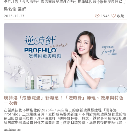
罩杯升到D 有可能嗎✓ 術後需要穿塑身衣嗎✓ 抽脂隆乳要不要按摩用自己的
分子，直接活化真皮層內的纖維母細胞，誘導膠原蛋白與彈力蛋白新生。這
脂肪 打造柔軟真實的胸型適合誰 怎麼做 最有效將給妳完整觀念與安心評估
種「1+1 > 2」的協同作用，讓 Profhilo 在進入皮膚後，能像液態電波一
吳名倫 醫師
依據重點摘要：0:00 #她說他說0:40 #自體脂肪隆乳v.s.#假體隆乳 想要哪
樣迅速擴散，全面性地改善膚質。三、 3 種細胞與 5 種蛋白：解開「液態
一樣？1:02 關於手術安全性 #自體隆乳2:12 不同的抽脂方式 #脂肪存活率
2025-10-27
1545
收藏
電波」的逆齡關鍵在辰美學的診間，我常跟客戶解釋，Profhilo 就像是為
會一樣嗎？3:16 關於抽脂安全 #脂肪栓塞問題 ？4:09 關於手術安全性 #矽
肌膚施加了一種「啟動指令」。它不僅僅是補水，而是啟動了「3+5 逆齡機
膠隆乳相關影片：• 罩杯升級前必看，自體脂肪豐胸解析！ EP20• 男生
制」： 活化 3 種關鍵細胞： 纖維母細胞：這是皮膚的「膠原工廠」。 角質
女乳好尷尬，胸部困擾的隱藏原因你有嗎？ EP24• 抽就對了？抽脂局部雕
形成細胞：強化表皮防禦力，讓肌膚看起來更細緻、有光澤。 脂肪幹細
塑大解密，它沒想像可怕！EP31---LINE
胞：幫助恢復皮下組織的飽滿感，減緩隨著年齡增長的皮下萎縮。 啟動 5
@aclinichttps://lin.ee/zGPja49▼詢問整形大小事https://answer-
種關鍵結構蛋白：包括 I 型、III 型、IV 型、VII 型膠原蛋白以及最關鍵的彈
clinic.com/▼詢問皮膚大小事https://answer-skin.com/▼詢問變美大小
力蛋白。這種全方位的重塑效果，能讓下顎線變清晰，讓細紋從底層淡化。
事https://answer-skincare.com/安瑟美膚整形外科診所
這就是為什麼它被暱稱為「液態電波」。電波是靠「熱能」刺激新生，而
FBhttps://www.facebook.com/AnswerClinic安瑟美膚整形外科診所
Profhilo 是靠「生物分子信號」啟動新生。對於皮膚薄、怕痛或不適合高
IGhttps://www.instagram.com/aclinic.group/吳名倫醫師：Dr.Allen 整
能量儀器的客戶來說，這是一個非常理想的選擇。四、 蔡醫師的精準美
形醫美體塑學苑https://www.facebook.com/drallenbody吳名倫醫師
學：BAP 五點拉提點位解析施打 Profhilo 是一門藝術。我們採用國際標準
IGhttps://www.instagram.com/psdr_allen/安瑟美膚整形外科診所地
的 BAP（Bio Aesthetic Points）五點拉提打法，這五個點是避開重要血
址：臺北市大安區安和路一段113號2樓之1電話：（02）7709-9398
管、精準對準臉部支撐結構的黃金位置： [1] 顴骨高點： 位於顴骨最突出的
地方，需離眼睛外側至少 2 公分。能像掛鉤一樣，為中臉提供向上向外的支
撐力。 [2] 鼻翼與瞳孔垂直線交界： 在鼻翼與耳廓之間畫出水平線，再從瞳
孔中線畫垂直線，兩線交交叉處作為注射點。能有效改善法令紋，飽滿面中
部。 [3] 耳廓下前緣： 位於耳廓下緣的前方約 1 公分處。是收緊臉部外側
輪廓、強化下頷線條的關鍵。 [4] 下頷嘴角交界： 在下巴中軸線的三分之一
處畫垂直線，再向唇角方向移動 1.5 公分。可以修飾木偶紋，改善嘴角下
垂。 [5] 下顎角前緣： 位於下顎角前側約 1 公分處。幫助拉緊腮幫子多餘
璞菲洛「液態電波」新概念！「逆時針」原理、效果與特色
的鬆弛組織，讓下顎線條清晰。五、 哪些部位最適合 Profhilo 逆時針？
Profhilo 逆時針之所以能成為抗老界的寵兒，不僅是因為它的成分純淨，
一次看
更因為它解決了傳統醫美難以觸及的「盲區」。它不靠體積填充，而是透過
在醫美技術不斷進化的2025年，來自瑞士的創新玻尿酸療程「璞菲洛
「液態拉皮」的概念，從根本提升肌膚彈性。以下四個部位是我在臨床運用
Profhilo」正式引進台灣，立即成為醫美新寵。不同於傳統玻尿酸著重於填
中最推薦的：1. 臉部液態拉皮：BAP 五點精準誘導這是 Profhilo 的核心應
補凹陷或塑形拉提，璞菲洛主打「逆時針保養」概念，透過專利技術從肌膚
用。與傳統玻尿酸增加臉部「厚重感」或「體積支撐」的邏輯完全不同，
底層啟動膠原蛋白與彈力蛋白新生，達到自然緊緻、深層修復的劃時代效
Profhilo 本質上是液態拉皮。我們採用國際標準的 BAP（Bio Aesthetic
果。 Profhilo更邀請郭台銘夫人曾馨瑩擔任形象大使，迅速成為市場焦
Points）五點注射法，這五個點是避開重要血管、精準將玻尿酸導入真皮層
醫美圈圈
點。我們將帶你全面認識這項創新療程，從作用原理、五大特色到適合對象
的黃金位置： 顴骨高點：啟動中臉肌膚的生物重塑，優化張力。 鼻翼瞳孔