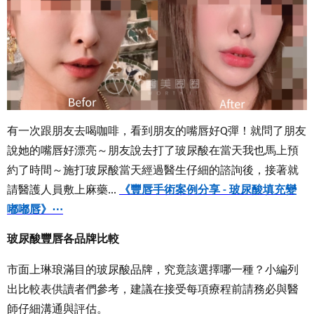
有一次跟朋友去喝咖啡，看到朋友的嘴唇好
彈！就問了朋友
Q
說她的嘴唇好漂亮～朋友說去打了玻尿酸在當天我也馬上預
約了時間～施打玻尿酸當天經過醫生仔細的諮詢後，接著就
請醫護人員敷上麻藥
《
豐唇手術案例分享
玻尿酸填充變
...
-
嘟嘟唇
》
⋯
玻尿酸豐唇各品牌比較
市面上琳琅滿目的玻尿酸品牌，究竟該選擇哪一種？小編列
出比較表供讀者們參考，建議在接受每項療程前請務必與醫
師仔細溝通與評估。