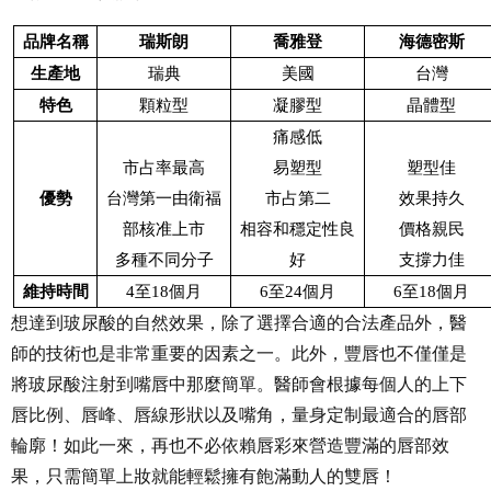
品牌名稱
瑞斯朗
喬雅登
海德密斯
生產地
瑞典
美國
台灣
特色
顆粒型
凝膠型
晶體型
痛感低
市占率最高
易塑型
塑型佳
優勢
台灣第一由衛福
市占第二
效果持久
部核准上市
相容和穩定性良
價格親民
多種不同分子
好
支撐力佳
維持時間
4
至18個月
6
至24個月
6
至18個月
想達到玻尿酸的自然效果，除了選擇合適的合法產品外，醫
師的技術也是非常重要的因素之一。此外，豐唇也不僅僅是
將玻尿酸注射到嘴唇中那麼簡單。醫師會根據每個人的上下
唇比例、唇峰、唇線形狀以及嘴角，量身定制最適合的唇部
輪廓！如此一來，再也不必依賴唇彩來營造豐滿的唇部效
果，只需簡單上妝就能輕鬆擁有飽滿動人的雙唇！