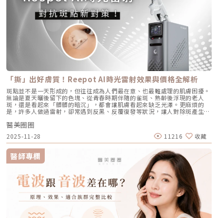
孔開口。久而久之，毛孔就像被塞了軟木塞一樣，被越撐越大。3. 【老化型
致，但「作戰策略」卻截然不同：1. AviClear 戰痘雷射（1726nm）：專
加強療程，以延續效果。Q4：頸紋、手部老化也能打嗎？ 可以。Profhilo
毛孔】：膠原蛋白流失的初老警報真皮層中的「膠原蛋白」和「彈力蛋白」
注皮脂腺的「源頭阻斷」作用原理：搭載專利 1726nm 波長，具備極高的
在頸部與手背同樣有良好表現，能改善乾紋與鬆弛，是全方位肌膚重建療
就像是撐起毛孔的堅固地基。隨著年齡增長，或是長期不防曬導致的「光老
「油脂專一性」，能穿透皮膚精準鎖定並加熱肥大的皮脂腺，使其萎縮。核
程。Q5：是否適合所有膚質？ 大多數人皆可接受，但孕婦、哺乳中女性與
化」，地基流失、失去支撐力，毛孔邊緣的肌膚就會順著地心引力往下垂。
心強項：直接從源頭切斷出油量並破壞痘痘的生長環境，主打極長效的抗痘
對玻尿酸過敏者不建議施打。Q6：哪些人適合做Profhilo？需要幾歲才能
4. 【缺水型毛孔】：肌膚乾旱造成的表面危機這點常被許多人忽略！當角質
與控油效果，非常適合追求長期穩定膚況、不想依賴藥物的人。2. CAPRI
做？Profhilo適合有初期老化、乾燥或鬆弛困擾的人，通常建議從30歲以後
層極度缺水時，毛孔周圍的表皮細胞會像失去水分的蘋果一樣乾癟、萎縮，
藍雷射（1450nm + 450nm）：控油＋殺菌的「雙效複合」作用原理：結
就可以評估施作。特別推薦給希望改善膚況，又不想讓五官改變或產生膨脹
無法飽滿排列。在細胞與細胞之間的縫隙變大之下，視覺上毛孔就顯得非常
合 1450nm 的熱能來縮減皮脂腺（控油），同時搭配 450nm 藍光直接消
感的人。Q7：施打Profhilo會很痛嗎？會不會腫？需要修復期嗎？療程過
明顯。5. 【疤痕型毛孔】：手癢硬擠留下的歷史遺跡嚴格來說這已經是「痘
滅表皮的痤瘡桿菌（殺菌）。核心強項：雙管齊下，對於臉上正在急性發
程簡單快速，使用極細針在臉部五個特定位點注射，疼痛感輕微。少數人會
疤」的範疇。過去長了嚴重的發炎性青春痘，或是手癢過度暴力擠壓，導致
炎、紅腫的痘痘，具有極佳的立即退紅與消炎效果，適合需要快速壓制大面
有暫時性紅腫或小腫塊，通常幾小時內可自然消退，不會影響日常活動。
真皮層組織嚴重受損。在傷口修復的過程中產生了纖維化拉扯，最終形成不
積發炎的患者。3. 傳統終極武器：口服A酸（Isotretinoin）作用原理：屬
Q8：Profhilo成分天然嗎？會不會引起過敏？Profhilo採用高純度、非動
可逆的凹洞。6. 【蟎蟲型毛孔】：隱形的微小房客在作怪我們的臉上本來就
於全身性的系統性治療。它能全面抑制皮脂腺分泌、使皮脂腺萎縮，同時促
物來源的玻尿酸，不含常見交聯劑成分，安全性高，過敏反應發生機率非常
有共生的「蠕形蟎蟲」，但當免疫力下降、皮脂分泌失衡，或是過度清潔破
進毛囊正常角化，並大幅減少發炎反應與痤瘡桿菌增生。核心強項：能夠一
「撕」出好膚質！Reepot AI時光雷射效果與價格全解析
低，並獲得歐盟CE安全認證。Profhilo璞菲洛是突破傳統玻尿酸觀念的療
壞皮脂膜時，蟎蟲就會大量異常繁殖。牠們會啃食皮脂、進出毛囊，蟲體的
次打擊痘痘的四大成因，對於嚴重型、結節囊腫型痘痘，或是對其他治療
程，不以填充為主，而是提升肌膚自癒力與膚質的「逆時針保養」新選擇。
排泄物與屍體會引發毛囊發炎，進而把毛孔撐大。如何從日常居家保養穩住
斑點並不是一天形成的，但往往成為人們最在意、也最難處理的肌膚困擾。
（包含抗生素、外用藥膏）無效的頑固型痘痘，具有極高的治癒率與長效
如果你渴望不影響生活的微創保養，並希望從根本改善膚質，Profhilo 絕
毛孔不失控？雖然保養品無法讓已經擴大的毛孔完全「縮回」，但正確的居
無論是夏天曬後留下的色塊、從青春時期伴隨的雀斑、熟齡後浮現的老人
性。需注意事項：伴隨較明顯的副作用，最常見包含嘴唇乾裂、皮膚乾燥脫
對值得你列入考量。在選擇療程前，務必諮詢專業醫師，評估自身膚況與適
家保養，能幫助控制毛孔不再進一步擴張，並改善整體膚質的平滑度。1. 溫
斑，還是看起來「髒髒的暗沉」，都會讓肌膚看起來缺乏光澤。更麻煩的
皮、眼睛乾澀等。此外，孕婦絕對禁用（具致畸胎性），療程期間需配合醫
合方案，才能真正達到年輕又自然的理想狀態。選擇合法診所、專業醫師與
和清潔，不過度刺激：選擇胺基酸系等溫和潔顏產品，一天清潔 1～2 次即
是，許多人做過雷射，卻常遇到反黑、反覆復發等狀況，讓人對除斑產生陰
師定期抽血監測肝功能與血脂，且通常需持續服用數個月至一年以上以達到
原廠產品，是安全變美的不二法門。★溫馨提醒★小編要提醒大家，醫療並
可。避免頻繁使用磨砂或強力去角質產品，以減少對皮膚屏障的刺激。2. 適
影。 Reepot AI時光雷射（仿單名為「蕾璞釹雅各雷射系統」，衛部醫器輸
標準的累積劑量。CAPRI 藍雷射與 AviClear 戰痘雷射最主要的差異，在於
非單純的商業交易，所有的療程都伴隨著風險。因此，作為消費者應該謹慎
度使用酸類，幫助代謝角質：對於油脂分泌較旺或粉刺型毛孔，可在醫師或
醫美圈圈
字第 037165 號）自 2025 年 7 月上市後便迅速受到關注，被視為色素治
「雷射波長」與「對油脂的吸收破壞力」。簡單來說，藍雷射主打「控油加
選擇合適的醫療方案，以確保安全與健康。
專業建議下使用酸類保養品： 水楊酸（BHA）：脂溶性，能深入毛孔幫助
療領域重要新進展。它重新定義了傳統除斑的思維，將以往以熱能為主的
殺菌」的雙效機制，適合用來對付輕中度的痘痘與毛孔粗大問題；而
2025-11-28
11216
收藏
油脂代謝，常用於黑頭與粉刺調理。 果酸（AHA，如甘醇酸、乳酸）：主要
「燒灼式破壞」，轉變為更精準、更可控的「震碎式處理」，再結合 AI 影
1726nm 的戰痘雷射則是專為「阻斷皮脂腺」而生，能精準且深度地破壞
作用於表層角質更新，改善肌膚粗糙。 杏仁酸：屬於果酸的一種但兼具親
像分析與超冷卻保護，使治療不僅更安全、也更貼近現代人追求的舒適與高
出油源頭，因此更適合用來拯救中重度發炎、滿臉油光，以及長年反覆發作
脂特性，屬較溫和的酸類選擇。3. 抗老成分 A醇（Retinol）：A醇是目前研
效率。對於過去因反黑、修復期長或效果不均而猶豫的族群而言，Reepot
的頑固型痘痘肌。誰最適合打 AviClear 戰痘雷射？如果符合以下任一情
醫師專欄
究較完整的抗老成分之一，可促進表皮更新，並間接支持膠原蛋白生成，對
的出現為除斑帶來全新的可能。 這篇文章就帶你理解Reepot 到底怎麼運
況，AviClear 將會是非常值得評估的投資： 口服藥物恐懼或不適應者：曾
於老化型毛孔與膚質粗糙有一定幫助。但 A醇具有刺激性，建議採取低濃
作？和你聽過的皮秒、傳統雷射有什麼不同？誰適合做、誰不適合？效果、
經吃過口服 A 酸但無法忍受乾燥脫皮，或是抽血發現肝指數異常而被迫停藥
度、循序漸進方式建立耐受。4. 防曬是關鍵保護：紫外線是造成膠原蛋白流
術後照護、價格又是多少呢？希望能讓你在做選擇前，有完整且中立的參
的人。 備孕中或哺乳中的女性：口服 A 酸有強烈的致畸胎性，停藥後仍需
失與肌膚老化的重要因素之一。長期日曬會加速毛孔鬆弛，因此無論晴雨都
考。為什麼斑點這麼難纏？了解色素成因，是選擇療程前最重要的一步許多
避孕一段時間；而戰痘雷射純粹是物理性光電治療，對全身系統無影響（但
應確實做好防曬（塗抹防曬乳或物理性遮蔽）。醫美療程如何精準對抗毛孔
人以為斑點只是「曬太陽造成的色塊」，但實際上臉上的每一顆斑，都可能
孕婦本身基於安全考量，雷射療程前仍須經醫師評估）。 滿臉油光、毛孔
粗大？如果你期待的是肉眼可見的改善幅度，相比起日常保養，專業的醫美
有不同來源。色素形成的原因多元，深度位置也不相同，因此在治療上自然
粗大者：即使目前沒有嚴重的發炎痘痘，但深受「中東油田」困擾，希望從
療程通常會是更直接且具效率的選擇之一。隨著醫美科技的不斷進步，針對
不能以單一方式應對。常見的斑點來源包括：一、紫外線長期累積的影響日
根本減少出油量的人。 作息不正常、壓力型成人痘：針對因為熬夜、壓力
不同成因的毛孔問題都有相對應的解方！1. 溫和深層清潔：海菲秀
曬會刺激黑色素細胞活躍，形成曬斑、雀斑或不均勻暗沉。二、基因與體質
大導致賀爾蒙波動，進而反覆在下巴、兩頰爆發的成人痘，精準破壞皮脂腺
（HydraFacial）原理：屬於非侵入性的保養。利用專利的負壓水渦流技
因素有些人天生黑色素細胞較敏感，斑點更容易在年輕時就出現。三、荷爾
能有效阻斷復發。 深色肌膚患者：過去許多雷射（如脈衝光、某些淨膚雷