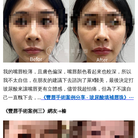
我的嘴唇較薄，且膚色偏深，嘴唇顏色看起來也較深，所以
我不太自信，在朋友的建議下去諮詢了萊
醫美，最後決定打
X
玻尿酸來讓嘴唇更有立體感，儘管我超怕痛，但為了不讓自
己一直醜下去，
《
豐唇手術案例分享
玻尿酸填補唇珠
》
⋯
…
-
《豐唇手術案例三》網友
榛
-+