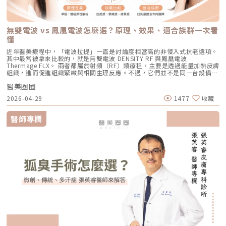
為敏感、希望降低反黑風險的族群（實際仍需由醫師評估）。效果與特色：
Reepot 不只是單純「把斑點打掉」，而是以更安全、更穩定的方式改善色
年新一代抗痘武器AviClear 戰痘雷射（1726nm）問世，無疑為醫學美容界
成一個個熱凝結點，刺激組織收縮與膠原蛋白新生。部分音波療程可透過不
因為沒有雷射或電波的「熱傷害」，所以術後照顧相對簡單，反黑機率極
素問題，也更符合現代人對於恢復期短、風險低的期待。Reepot 為何能將
與深受痘痘困擾的患者，提供了一個全新、安全且具備極長效性的無藥物解
同深度探頭，將能量作用到接近深層支撐結構的位置，例如常被討論的
低。做完後通常會有 1~3 天的微泛紅，能溫和改善膚質與毛孔細緻度的新
斑點一撕即除？人工皮代謝讓改善更有感為什麼 Reepot 能做到治療後「撕
答。它成功將抗痘戰場，從伴隨負擔的全身性藥物代謝，精準轉移至局部的
SMAS 筋膜層。SMAS 是臉部支撐結構的一部分，傳統拉皮手術也會處理這
興療程。醫美療程怎麼選？重點大評比為了讓你更清楚怎麼挑選，我們整理
除人工皮時同步帶走斑點」？這與它的能量作用與術後設計密切相關。
皮脂腺控制，從源頭阻斷致痘環境。如果你也厭倦了反覆擦藥、吃藥的無盡
個層次。音波的概念，就是透過非侵入式方式，把能量送到較深層的支撐結
了五大主力療程的比較表：療程後的關鍵：醫美術後保養黃金法則許多人投
無雙電波 vs 鳳凰電波怎麼選？原理、效果、適合族群一次看
Reepot 透過 532 nm 能量搭配冷剝離技術，使表層黑色素逐漸被帶向角質
輪迴，渴望重新擁有一張清爽、穩定、不易泛油光的健康臉龐，建議尋求專
構，幫助輪廓往上拉。所以音波常見的效果感受包括：下顎線變清楚、嘴邊
入療程本身，卻忽略術後照護的重要性，可能影響修復效果，甚至增加色素
層；治療後覆蓋的人工皮則提供穩定、封閉式的修復環境，讓色素在代謝期
懂
業醫師進行完整的膚況評估。透過精準的雷射療程規劃，為自己預約一個遠
肉改善、臉部線條變順、雙下巴或下半臉鬆垂感變少。如果你的困擾不是細
沉澱風險。掌握以下三大原則，有助於穩定膚況並延續療程效果：1. 加強保
間被更完整地固定在表皮。當人工皮在回診時由專業人員取下，老化角質連
離痘疤與油光的全新未來！
紋，而是「臉往下掉」、「輪廓線越來越模糊」、「拍照時下半臉變重」，
濕修護雷射或電波療程後，肌膚屏障暫時較為脆弱，容易出現乾燥與水分流
近年醫美療程中，「電波拉提」一直是討論度相當高的非侵入式抗老選項。
同部分色素會一併脫落，因此能呈現出「一撕即除」的改善效果。以冷卻保
音波通常會比電波更貼近你的需求。不過音波也不是越深越好、越痛越有
失。建議選擇成分單純、無香精與酒精的保濕與修護產品（如玻尿酸、神經
其中最常被拿來比較的，就是無雙電波 DENSITY RF 與鳳凰電波
護與機械式震動相結合的方式，讓斑點代謝更有感，也讓治療成果更直觀。
效。不同部位需要不同探頭、不同深度與不同發數，醫師必須依照臉型、脂
醯胺），協助維持肌膚修復所需的穩定環境。2. 落實防曬措施術後肌膚對紫
Thermage FLX。 兩者都屬於射頻（RF）類療程，主要是透過能量加熱皮膚
誰適合做 Reepot？讓你一眼就能找到自己的定位Reepot 特別適合以下肌
肪厚度、骨架與皮膚狀況去規劃。打錯層次、能量過高或發數不合適，都可
外線較為敏感，建議使用足夠防曬係數（如 SPF30–50 以上），並搭配帽
組織，進而促進組織緊緻與相關生理反應。不過，它們並不是同一台設備，
膚需求： 曬斑、雀斑、老人斑、顴骨母斑 膚色暗沉不均，看起來不夠乾淨
能影響效果與安全性。電波、音波、傳統拉皮手術差異表 項目 電波拉提 音
子、陽傘等物理性防曬，以降低色素沉澱的風險。3. 避免刺激性保養於恢復
也不只是名稱不同而已。 簡單來說： 鳳凰電波較常被用於輪廓緊緻與拉提
做過除斑，但怕反黑、怕紅腫 希望治療後恢復期短、隔天能上班 膚質偏薄
波拉提 傳統拉皮手術 療程原理 使用RF射頻能量，透過熱能刺激膠原蛋白收
期間內，應暫停使用酸類（如果酸、水楊酸）、A醇、去角質及高刺激性美
醫美圈圈
需求，屬於單極射頻應用的代表療程； 無雙電波則為結合單極與雙極射頻
或偏敏感，不敢嘗試侵略性太高的治療Reepot AI時光雷射的效果：一次能
縮與新生 使用聚焦式超音波能量，將熱能聚焦到特定深度，刺激組織收縮
白產品。實際恢復時間會依療程種類與個人膚況不同，建議依照醫師指示逐
的複合式電波療程，常被用於同時兼顧緊緻與膚質改善。 根據原廠資料，
改善什麼？以下為臨床上常見改善情況（效果因個人皮膚而異）： 斑點淡
與膠原蛋白新生 透過外科手術方式，移除多餘皮膚，並重新拉提、固定鬆
2026-04-29
1477
收藏
步恢復日常保養。毛孔粗大常見問題Q&A Q1：做完醫美，毛孔就可以「完
Thermage 為非侵入式射頻療程，可應用於肌膚緊緻與平滑需求；而
化明顯 膚色提亮、均勻度提升 老人斑變淡、邊界變柔和 妝感變乾淨，妝更
弛組織 作用方向 偏向皮膚緊緻、細紋、膚質與鬆弛感改善 偏向深層支撐、
全消失」嗎？ 這是不切實際的期望喔！毛孔是皮膚正常的生理結構，不可
DENSITY 則採用單極與雙極射頻能量，可作用於不同皮膚層次。 這也是為
貼更亮 肌膚質地有細緻感Reepot 術後恢復期與照護指南Reepot 最大優勢
輪廓拉提、下顎線與嘴邊肉改善 偏向明顯鬆弛、下垂組織與多餘皮膚的結
能完全消失不見。醫美療程的目標是讓變大、變形毛孔「縮小、變淺」，讓
什麼許多人在選擇療程時會產生疑問： 我需要的是「輪廓拉提」，還是
之一就是修復期短。常見反應淡淡泛紅：1–3 天斑點結痂／色素加深：3–7
醫師專欄
構性改善 常見作用層次 真皮層、皮下組織，依儀器與能量設定不同 真皮
肌膚在視覺上達到平滑、細緻的效果，也就是俗稱的「水煮蛋肌」狀態。
「膚質細緻」？ 我適合鳳凰電波，還是無雙電波？ 兩者是否可以搭配施
天代謝期：1–2 週術前事項1. 治療部位若有傷口、感染或過敏發炎需等肌膚
層、皮下組織、筋膜層等不同深度，依探頭與機型不同 皮膚、皮下組織、
Q2：打雷射縮毛孔，皮膚會不會越打越薄？ 正確的雷射治療不但不會讓皮
作？ 以下將用較好理解的方式，帶你一次釐清兩者差異。什麼是鳳凰電波
恢復後再施作。2. 有心律調節器、光敏感或慢性疾病者需由醫師評估安全
SMAS筋膜層等，依手術方式不同 適合部位 臉部、眼周、下顎線、頸部、身
膚變薄，反而會因為刺激真皮層膠原蛋白新生，讓肌膚變得更厚實、更有彈
Thermage FLX？鳳凰電波的正式名稱是 Thermage FLX，為台灣索塔
性。3. 孕婦、哺乳者與近期使用光敏藥物者不建議進行光電療程。4. 三個
體局部等，依機型適應症與醫師評估 額頭、眉眼、下半臉、下顎線、雙下
性！但前提是「間隔時間要充足」且「能量掌控得當」，過度頻繁的施打才
SoltaTaiwan Limited旗下的射頻設備。根據台灣原廠資料，Thermage
月內做過深層換膚或磨皮者需與醫師確認治療時機。5. 術前請避免日曬並停
巴、頸部等，依機型與探頭而定 臉部、下半臉、頸部等明顯鬆弛部位 主要
有可能破壞皮膚屏障。Q3：改善毛孔粗大，通常需要打幾次才有效？ 醫美
FLX 採用單極電容耦合射頻技術。所謂「電容耦合」，簡單來說就是能量透
止酸類、去角質與刺激性保養品。這些都有助於減少反黑。術後照護1. 人工
效果 緊緻肌膚、改善細紋、膚質變細緻、鬆弛感下降 拉提輪廓、改善嘴邊
不是變魔術，通常需要一個「療程」的規劃。以皮秒雷射或微針電波為例，
過皮膚表面傳導進入皮膚內部，無需破壞皮膚結構。它的特色是「單極電
皮需連續貼著約 14 天且不可自行撕除。2. 若人工皮翹起或濕潤可加貼更大
肉、下顎線模糊、臉部下垂感 改善明顯鬆弛、下垂與多餘皮膚，拉提幅度
通常會建議進行 3~5 次（每次間隔約 4~6 週）為一個完整療程。不過，多
波」。是能將熱能傳遞到較深層的皮膚組織，形成較廣泛的容積式加熱。一
片人工皮加強固定。3. 術後兩週內避免三溫暖、蒸氣、劇烈流汗與飲酒。4.
通常較明顯 適合對象 皮膚開始鬆、細紋變多、毛孔或膚質變粗、想讓臉看
數人在第 2 次治療後，就會感覺到上妝變得服貼、出油量減少的明顯變化
般民眾常聽到的「電波拉提」、「緊緻輪廓」、「改善鬆弛」，多半就是從
請按時回診由專業人員移除人工皮並檢查膚況。5. 如出現紅腫、刺癢或滲出
起來更緊緻的人 輪廓開始下垂、嘴邊肉明顯、下顎線不清楚、下半臉變重
了。Q4：我是容易泛紅的敏感肌或酒糟肌，也能做醫美縮毛孔嗎？需經醫
這類療程概念延伸而來。由於屬於非侵入式，不需要手術或注射，且通常恢
應立即聯絡診所處理。6. 色素代謝期間避免使用磨砂、卸妝棉與去角質產
的人 中重度鬆弛、皮膚明顯下垂、多餘皮膚較多，且能接受手術恢復期的
師審慎評估。敏感肌或酒糟肌因皮膚屏障較脆弱，若在發炎尚未穩定的情況
復期較短；效果可能在療程後逐漸顯現，並隨著時間持續變化。鳳凰電波適
品。7. 修復期需加強保濕並確實做好防曬。Reepot 的優勢到底在哪？與傳
人 麻醉方式 多數不需麻醉，或依疼痛耐受度使用表面麻醉、舒緩方式 依機
下進行高能量雷射，可能增加泛紅加劇或刺激反應的風險。因此治療重點通
合施打族群鳳凰電波比較常被期待用在以下需求： 臉部鬆弛感 下顎線不清
統雷射比較 療程項目 傳統除斑雷射 Reepot AI時光雷射 冷卻保護 冷卻可能
型、能量與個人耐受度，可能不需麻醉或搭配舒緩方式 通常需要局部麻
常會先放在「穩定膚況與降低發炎反應」，並依個別狀況調整可能的誘發因
楚 嘴邊肉或輪廓線變模糊 眼周細紋與鬆弛 身體局部肌膚鬆弛 常被作為年度
較簡單、 熱傷害風險較高 -2°C 到-6°C冷卻 +血管保護， 反黑風險較低 精
醉、舒眠麻醉或全身麻醉，依手術範圍而定 療程時間 約45分鐘至2小時，
素。待肌膚穩定後，再由醫師評估選擇較溫和的療程，例如微針類療程或能
型保養選項之一不過要特別注意，任何非侵入式儀器療程都不是拉皮手術，
準度 多仰賴醫師經驗判斷 斑點範圍、能量輸出 AI影像分析＋自動調能增精
依部位與發數不同 約30分鐘至1.5小時，依部位與發數不同 約2至4小時以
量可精準控制的微針電波，以循序漸進方式改善毛孔粗大與膚質細緻度。
也不是填充療程。它比較適合用來改善輕度到中度鬆弛，若已經有明顯皮膚
準 舒適度 熱感明顯，需敷麻 即時冷卻系統，可不需敷麻 反黑風險 較高 較
上，依手術範圍與複雜度不同 修復期 多數人修復期短，可能有暫時泛紅、
Q5：我平常有在擦酸類或A醇縮毛孔，做醫美前後需要停用嗎？建議暫停使
下垂、脂肪位移或組織支撐不足，仍需要由專業醫師評估是否需搭配其他療
低 混合型斑點 需搭配其他療程，分次處理 AI辨識斑點深淺類型， 能同步處
腫脹或熱感 多數人修復期短，可能有暫時泛紅、痠脹、觸痛感 修復期較