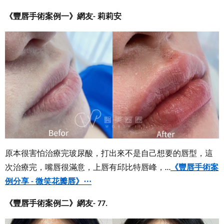
《豐唇手術案例一》網友
莉莉安
-
原本很害怕治療完玻尿酸，打出來不是自己想要的唇型，這
次治療完，嘴唇很滿意，上唇有邱比特唇峰，
《豐唇手術案
…
例分享
微笑花瓣唇
》
⋯
-
《豐唇手術案例二》網友
- 77.