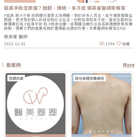
用，但實際時間需依療程種類與個人膚況調整。酸類（如果酸、水楊酸）與
程。什麼是DENSITY RF無雙電波 ？無雙電波的英文名稱為 DENSITY，由
理多種斑點 療程次數 修復期 可能需多次，修復期較長 單次有感改善、修復
長，可能有腫脹、瘀青、傷口照護與拆線需求 效果出現時間 部分人術後先
A醇會促進角質代謝，可能在療程前後增加肌膚敏感度，使刺激反應（如泛
Jeisys Medical 推出。根據 DENSITY 官方資料，這套系統使用單極與雙極
期更短 適合性 適合多數色斑但風險略高 適合希望快速、低風險改善的族群
有緊實感，完整效果通常隨膠原蛋白新生逐漸出現 部分人術後有緊繃感，
狐臭手術怎麼選？微創、傳統、多汗症 張英睿醫師來解答
紅、乾燥）加劇，並提高色素沉澱的風險。一般常見建議為：療程前約3–7
高頻能量，可將能量傳遞到淺層與深層皮膚組織。它和傳統單一電波不同的
Reepot AI時光雷射禁忌症以下情況在接受 Reepot 治療時需特別注意，需
拉提效果通常會在數週至數月逐漸明顯 術後消腫後逐漸看出效果，完整自
天暫停使用，術後約1–2週再視肌膚修復狀況逐步恢復。但實際仍應依醫師
地方，在於它主打「單極 + 雙極」的複合式能量設計。單極偏向較深層作
由醫療人員審慎評估：1. 具有光敏感體質或正在使用感光藥物者若皮膚對光
#狐臭 與 #汗臭 的困擾在夏季尤為明顯，對於許多人而言，這不僅是個衛生
然度需等待恢復期 維持時間 約1年至1年半以上，依個人體質、老化速度與
評估為準。在停用期間，建議以溫和清潔、加強保濕與修護（如玻尿酸、神
用，雙極則偏向較表層、較集中，因此在療程定位上，無雙電波常被形容為
線反應特別強烈，或正在使用會增加光敏性的藥物，治療後發生刺激或色素
問題，更涉及到個人的自信和社交生活。針對狐臭和多汗症，當前主要的治
保養而定 約1年至1年半以上，依個人體質、發數、能量與保養而定 通常可
經醯胺等），並落實防曬措施，協助肌膚穩定修復。擺脫毛孔焦慮，找回平
兼顧： 深層緊緻 淺層膚質 細紋改善 毛孔與光澤感 整體肌膚精緻度
反應的風險較高。2. 三個月內曾使用口服 A 酸A 酸會影響皮膚角質更新與
療選擇包括 #狐臭手術 和 #微波治療。這兩種治療方法各有其適應對象和優
維持數年，但仍會隨年齡與老化速度改變 優點 非侵入式、修復期短、膚質
滑自信肌對抗毛孔粗大是一場長期抗戰，它需要你改變不良的生活習慣、建
DENSITY 採用 sequential monopolar + bipolar RF，也就是序列式單極
修復速度，使治療後的反應加劇，因此仿單建議需完全停藥至少三個月。3.
缺點，理解它們的差異有助於選擇最合適的方案。本集醫師來解答QA日常
與緊緻感改善自然 非侵入式、修復期短、對輪廓線與深層支撐較有針對性
立正確的居家保養觀念，並適時借助醫美科技的強大力量來突破瓶頸。現在
與雙極射頻能量，並搭配冷卻與即時阻抗校準等設計。無雙電波適合施打族
最近三到六個月內接受過填補注射包括玻尿酸、洢蓮絲、舒顏萃等填充劑，
生活中該如何減少體味產生？重點摘要：00:00 開場00:05 微創旋轉刮刀狐
拉提幅度通常較明顯，適合較嚴重鬆弛者 限制 對非常明顯的下垂或多餘皮
的醫美技術已經能為各種膚況提供客製化的解決方案，如果不確定自己到底
群無雙電波常被期待用在以下族群： 臉沒有嚴重鬆弛，但開始覺得輪廓不
為避免能量影響填充物穩定性，需由醫療人員評估治療時機。4. 三個月內接
張英睿 醫師
臭手術與傳統狐臭手術法之比較00:40 狐臭手術治療效果如何？01:55 狐臭
膚，改善幅度有限 對膚質、毛孔、細紋的改善不一定比電波明顯 需開刀、
是屬於哪一種毛孔類型，或者不知道該從哪一個療程下手，建議直接安排時
夠緊 膚質變粗、毛孔變明顯 乾燥細紋、光澤感下降 想做電波，但怕疼痛感
受過磨皮或其他侵入性治療若表皮尚未完全恢復，過早進行雷射可能造成過
和多汗我都有，但我能使用狐臭手術嗎？02:33 狐臭治療建議幾歲開始做？
有傷口與恢復期，風險與費用通常較高 電波音波哪個好？不要只問哪個
間到專業的醫美診所進行諮詢。透過醫師的專業評估，甚至搭配高階的肌膚
2025-12-01
1396
收藏
太強 想要自然型、精緻型保養 希望同時處理緊緻與膚質所以如果說鳳凰電
度刺激或延長恢復期。5. 懷孕與哺乳期間仿單中明確列為需避免的狀況，主
03:08 微波治療後汗水會跑到其他部位嗎？04:21 日常生活中該如何減少體
強，要問哪個適合你很多人會問：「電波跟音波哪個效果比較好？」但這個
檢測儀器，才能為你規劃出最精準、最不走冤枉路的縮毛孔計畫！★溫馨提
波比較偏「輪廓拉提主力」，無雙電波就比較像「緊緻 + 膚質管理」的複合
要基於安全性與荷爾蒙變動的不確定性雖然非侵入性，但仍建議暫緩治療。
味產生？張英睿皮膚專科診所官網 : http://www.skinbook.com.tw/張英
問題其實很容易問錯方向。因為電波和音波不是同一種東西，它們就像健身
醒★小編要提醒大家，醫療並非單純的商業交易，所有的療程都伴隨著風
型選項。無雙電波 vs 鳳凰電波比較 比較療程 DENSITYRF 無雙電波
6. 正在發生皮膚感染者例如開放性傷口、細菌或病毒感染（如皰疹等），需
睿皮膚專科診所 FB ：https://www.facebook.com/Taipeiskinclinic張英
裡的重量訓練和有氧運動，都能讓身體變好，但訓練目標不一樣。 想改善
險。因此，作為消費者應該謹慎選擇合適的醫療方案，以確保安全與健康。
ThermageFLX 鳳凰電波 能量類型 單極+雙極射頻 單極射頻 作用原理
完全痊癒後才能進行雷射。7. 有皮膚癌病史者為避免引發不必要的風險或延
睿皮膚專科診所Instagram：
膚質、緊緻、細紋：可以優先評估電波。 想改善下垂、輪廓線、嘴邊肉：
αLPHA專利交替脈衝加熱技術 射頻RF系統 主要特色 深淺層複合加熱 深層
誤病情追蹤，此類族群需避免或必須在專科醫師嚴格評估下進行。8. 未滿十
https://www.instagram.com/drdeungskinclinic/張英睿皮膚專科診所地
可以優先評估音波。 如果同時有鬆和垂：可以和醫師討論電音波搭配。這
看案例
More
容積式加熱 療程定位 膚質、細緻、緊緻並重 輪廓、拉提、緊實為主 適合族
八歲者不建議未成年人接受此類治療，除非有醫療必要且經監護人與專業醫
址：新北市板橋區文化路一段118號電話：(02)-2250-6065LINE：
也是為什麼現在很多醫師會用「複合式療程」來做規劃。不是每個人都只需
群 輕中度鬆弛、膚質粗糙、 毛孔細紋 中度鬆弛、下顎線模糊、 輪廓下垂感
師共同評估。AI時光雷射常見問題FAQQ1：Reepot AI時光雷射和傳統除斑
@xat.0000195926.1nzhttps://page.line.me/xat.0000195926.1nz?
要一種療程，而是要看老化主要發生在哪一層，再決定適合電波、音波，還
冷卻技術 五階七段冷卻系統 分段噴灑冷媒 探頭 雅典娜探頭：臉部 宙斯探
雷射有什麼最大差別？Reepot 的能量作用以機械式震動為主，而非傳統以
openQrModal=true
是兩者搭配。電波音波可以一起打嗎？可以，但不是每個人都一定需要。電
頭：身體 愛神探頭：眼周 紫鑽探頭：臉/四肢 碧眼探頭：眼周 藍鑽探頭：
奇蹟肉毒
其他身體保養療程
熱破壞色素為核心的方式，因此對周邊組織較為溫和，修復期相對短。搭配
波和音波作用原理不同，所以在醫師評估下，兩者確實可以搭配。常見做法
臉/四肢 黃金探頭：身體 疼痛感 多數定位為較舒適型 但仍因人而異 感受通
AI 智慧影像分析與低溫保護，可讓能量更集中在斑點本身，減少熱擴散造成
是用音波處理深層輪廓拉提，再用電波改善皮膚緊緻與膚質鬆弛，讓效果更
常較明顯，但依能量、部位與個人耐受度不同 常見效果感受 膚質變細、臉
的紅腫或反黑風險。對於需要更加精準、可控的淺層色素改善者，是較新的
全面。不過，電音波不是「全部打越多越好」。發數、能量、施作順序、間
部較緊 光澤提升 輪廓變緊、線條感改善 適合重點 想變精緻、自然、保養型
治療選擇。Q2：一次療程能看到效果嗎？需要做幾次比較理想？淺層曬
隔時間，都需要依照個人臉部條件設計。如果臉部脂肪偏少、皮膚偏薄、曾
想加強緊緻、抗老、輪廓型 原理差異：單極、雙極到底是什麼？很多人看
斑、雀斑在單次治療後多半能看到初步變化；但深層或混合型色素通常需要
做過其他療程，或是近期剛打過針劑，更要讓醫師完整評估，避免過度治
到「單極」、「雙極」會覺得很難懂，其實可以用生活化的方式理解。單極
多次治療，效果會以「循序淡化」的方式呈現。實際次數與間隔仍須依個人
療。做電波音波前，要注意哪些事？第一，先判斷自己是哪一種老化問題在
電波：像是把熱能傳遞到較深、較廣的範圍，主要作用於較深層皮膚組織
膚況並由醫師評估調整。Q3：Reepot 是否有反黑風險？術後該注意什麼？
選電波或音波前，先不要急著問「哪個比較好」，而是要先看自己的老化問
（以真皮層為主），常被用於緊緻與支撐感相關需求。鳳凰電波即屬於單極
任何除斑型雷射都可能有反黑風險，但 Reepot 因熱傷害較低、加上冷卻系
題屬於哪一種。臉部老化常見可分成四大類：組織鬆弛下垂、結構性凹陷、
射頻應用。雙極電波：則是將能量集中在兩個電極之間，作用範圍相對較
統保護，發生率較低。術後的關鍵在於防曬和保濕，尤其治療後一週避免曝
皺紋形成、膚質老化。電波和音波主要處理的是「鬆弛與下垂」這一類問
淺，較常被用於膚質細緻、表層改善等需求。無雙電波的特色，在於將單極
曬、蒸氣、刺激性保養品。若依照術後指示照護，能大幅降低色素反應的機
題。電波偏向改善皮膚鬆弛、細紋與緊緻度；音波偏向改善輪廓下垂、嘴邊
與雙極兩種模式結合於同一療程設計中。根據官方資料，DENSITY 可透過
會。Q4：敏感肌或薄皮膚適合做 Reepot 嗎？Reepot 的能量模式相對溫
肉與下顎線模糊。但如果是太陽穴凹陷、淚溝、臉頰凹陷這類結構性凹陷，
不同射頻模式，將能量分別作用於深層與淺層皮膚。因此，兩者並不是「誰
和，加上冷卻保護，對敏感肌而言較為友善。但敏感肌的特性是屏障本身不
或是斑點、色素沉澱這類膚質問題，單靠電波或音波不一定能解決，需要搭
比較高級」，而是設計邏輯不同。若主要需求為輪廓拉提與緊緻，單極射頻
穩定，因此治療前仍需要專業檢視膚況，若正處於發炎、乾裂或紅敏期，建
配其他療程評估。第二，不要只看價格，更要看療程規劃是否合理電波音波
為主的療程通常較符合需求；若希望同時兼顧膚質細緻與輕度緊緻，複合式
議先穩定皮膚後再安排療程。Q5：做 Reepot 之後多久可以搭配其他醫美
的價格會受到儀器種類、探頭、發數、施作部位、能量設定與診所規劃影