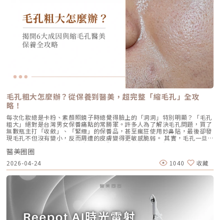
織受熱收縮，會有 10-20% 的即時拉提感。真正的巔峰效果會在術後 2–3
脂腺製造出過多的油脂。 毛囊角化異常：老廢角質無法正常代謝，與油脂
升，且效果可維持至少4個月。受試者自我評估亦反映皺紋減少、肌膚更緊
個月，隨著膠原蛋白的大量新生，輪廓會日益清晰。 維持時間：在規律的
混合後堵塞毛孔，形成粉刺。 痤瘡桿菌增生：堵塞的無氧毛孔成為痤瘡桿
緻，印證持續治療的重要性。（參考來源：Sparavigna et al., 2022）璞
生活作息下，一次優良的治療效果可維持 12–18 個月。四、 蔡醫師的減齡
菌（C. acnes）的溫床，細菌大量繁殖。 發炎反應：細菌代謝物引發免疫
菲洛療程前後注意事項術前： 停止服用抗凝血藥物（如阿斯匹靈、維他命
處方箋：美音二代的精準佈點很多診所標榜「破千條」的音波，但我始終堅
反應，導致紅腫、化膿，形成嚴重的囊腫型或膿皰型痘痘。在這四個環節
E） 治療當天避免化妝、飲酒 保持作息規律，避免熬夜與重度壓力術後：
持：條數不是越多越好，精準度才是關鍵。過多的能量可能造成脂肪萎縮
中，「皮脂分泌過盛」是啟動後續一連串災難的開關。傳統的治療方式，如
24小時內避免按摩施打部位 三天內避免劇烈運動與三溫暖 一週內避免臉部
（臉凹），過少則無感。在辰美學，我會根據每一位客人的臉型厚薄、鬆弛
抗生素主要針對殺菌；外用酸類主要針對去角質。唯有口服 A 酸能夠有效抑
熱敷與刺激性護膚產品 建議加強保濕、防曬，幫助效果延長璞菲洛副作用
程度，規劃專屬的能量地圖。以下是 2026 年我常用的建議處方： 施作區
制皮脂腺分泌，這也是為什麼口服 A 酸過去被視為治療嚴重痘痘的終極武
與風險Profhilo屬於非交聯玻尿酸，不含化學交聯劑，生物相容性極佳，副
域 建議條數參考 蔡醫師臨床改善重點 全臉輪廓拉提 500 – 800 條 筋膜拉
器。然而，口服 A 酸伴隨著全身性的副作用。而 AviClear 戰痘雷射的誕
作用相對少。常見輕微反應包括： 注射處短暫腫脹、微紅 局部輕微瘀青
提改善法令紋 中下臉重點加強 300 – 500 條 筋膜拉提改善嘴邊肉 眼周與提
生，就是為了一次解決這個痛點：我們能不能在不吃藥的情況下，精準且長
（數日內可自行消退） 極少數人可能會有輕微搔癢或壓痛感，通常在數天
眉 100 – 200 條 改善眼尾下垂。 4.1 複合式療程的加乘效果如果想要達到
效地控制皮脂腺？什麼是 AviClear 戰痘雷射？解密 1726nm 的物理奇蹟
內緩解※ 選擇合法診所與原廠授權產品，是避免療程風險最關鍵的因素。
更好的「精緻度」，我常會建議在音波拉提後，搭配再生針（瑞德喜）進行
AviClear 戰痘雷射是一台利用特定波長光能來治療痤瘡的醫療儀器。它的核
為什麼 Profhilo 成為新一代醫美趨勢？隨著醫美觀念的演變，越來越多人
外輪廓的固定，或是以「混合式填充」補足流失的骨架支撐。這種「由內拉
心技術在於突破性的1726nm 波長雷射。1. 為什麼是 1726nm 波長？「專
追求自然、柔和的改善效果，不希望臉部看起來僵硬或過度膨脹。Profhilo
提、由外固定」的複合思維，才是現代抗老的趨勢。五、 2026 醫美行情與
吃油脂」的標靶治療在雷射醫學中，不同的波長會被不同的目標物（如黑色
與傳統填充型療程最大的不同，在於它獨特的「重建」式作用。Profhilo
避坑建議當妳搜尋「美國音波二代價格」時，會發現市場行情落差很大。身
素、血紅素、水分）吸收。1726nm 這個波長非常特殊，它在人體組織
並非單純地填補，而是將高濃度玻尿酸均勻分布於肌膚真皮層，從底層刺激
毛孔粗大怎麼辦？從保養到醫美，超完整「縮毛孔」全攻
為醫師，我必須提醒大家，費用背後包含的是原廠探頭成本、儀器維護、以
中，被皮脂（油脂）吸收的效率，大約是被水分吸收的 2 倍。當 AviClear
膠原蛋白與彈力蛋白新生，啟動肌膚的自我修復能力，讓效果柔和自然，能
及最重要的「醫師的技術與判讀經驗」。 認明原廠授權：施打前請掃描儀
略！
的雷射光束打入真皮層時，能量會精準地被富含油脂的「皮脂腺」大量吸
有效降低傳統填充物可能帶來的異物感，也更貼近肌膚自然老化的邏輯。此
器與探頭 QR Code，確保非水貨或非法翻新探頭。 選擇認證醫師：音波拉
收，進而產生熱能。這些熱能會破壞過度活躍的皮脂腺細胞，變得萎縮、分
外，Profhilo 完美契合了當前醫美市場「微侵入式」與「預防型保養」的
每次化妝總是卡粉、素顏照鏡子時總覺得臉上的「洞洞」特別明顯？「毛孔
提需要精準的解剖學知識，只有受過原廠培訓的醫師，才能在「安全邊界
泌量大幅下降。當沒有過多的油脂，毛孔就不易堵塞，痤瘡桿菌也失去了生
趨勢。它填補了日常保養品與侵入式手術之間的空缺，不需像肉毒桿菌那樣
粗大」絕對是台灣男女保養痛點的常勝軍。許多人為了解決毛孔問題，買了
內」將能量發揮到極致。六、 結語：愛美，是為了成就更好的自己我常
存的養分，痘痘自然就失去了生長的溫床。2. AviCool™ 藍寶石冷卻系統：
限制表情，也不需要像手術拉皮那樣漫長的恢復期。對於生活忙碌、注重效
無數瓶主打「收斂」、「緊緻」的保養品，甚至瘋狂使用妙鼻貼，最後卻發
說，醫美的意義不在於把妳變成另外一個人，而在於「找回最巔峰狀態的
保護表皮，大幅提升舒適度既然要用熱能破壞深層的皮脂腺，表皮會不會被
率的現代人來說，這讓它更容易被接受，成為許多人延緩老化、提升膚質的
現毛孔不但沒有變小，反而周遭的皮膚變得更敏感脆弱。 其實，毛孔一旦
妳」。看著客人在治療後，重新對鏡子裡的自己露出自信的微笑，那是我身
燙傷？這正是 AviClear 的另一項核心專利。機器配備了專屬的 AviCool™
首選。臨床案例分享以下為原廠提供的實際案例，透過Profhilo逆時針療
被撐大，就像是被撐鬆的橡皮筋，光靠日常塗抹保養品是很難「完全逆轉」
為醫師最大的成就感。我會運用 Ultherapy Prime 美國音波第二代的精準
藍寶石接觸式冷卻系統。在雷射擊發前、擊發中與擊發後，冷卻系統會持續
程，觀察治療前後肌膚狀態的變化，供大家參考了解療程效果。璞菲洛
醫美圈圈
的。想要有效改善毛孔粗大，我們必須先搞懂你的毛孔是哪一種「型」，才
技術，結合我對面部結構的美感理解，悉心守護妳每一寸肌膚的張力。如果
將表皮溫度維持在安全的低溫狀態。這不僅能防止表皮熱傷害、避免術後反
Profhilo常見Q&AQ1：PROFHILO和水光療程有什麼差別？ 水光著重在肌
能對症下藥！這篇文章將帶你從日常保養到專業醫美療程，全面拯救毛孔粗
您也對輪廓的流失感到焦慮，或者正猶豫哪種療程最適合自己，歡迎預約來
黑，更大幅降低了療程中的痛感，讓患者在不需要敷麻藥的情況下（視個人
2026-04-24
1040
收藏
膚表層補水，讓皮膚變得水嫩透亮；而PROFHILO作用層次更深，不只補
大的終極對策。為什麼我的毛孔會變大？揭開毛孔粗大的 6大元兇在探討怎
診間，讓我們在一個放鬆、透明的環境下，一起討論出最適合您的減齡計
耐受度而定），也能順利完成治療。AviClear 戰痘雷射 vs. 藍雷射與傳統療
水，還能活化膠原蛋白、彈力蛋白等細胞修復，提升整體彈性與緊緻度。它
麼解決之前，我們得先抓出讓毛孔變大的罪魁禍首。毛孔粗大絕對不是單一
畫。
法：抗痘金大PK過去我們面對嚴重的青春痘，「吞口服A酸」幾乎是唯一的
的特點是透過穩定擴散來刺激肌膚自我修復，不靠刺激或破壞，適合想全面
原因造成的，通常是以下幾個因素交織而成的結果：1. 【油脂型毛孔】：中
終極解方。然而，隨著光電科技的突破，現代的醫美抗痘已經邁入了「精準
改善膚況的人。Q2：可以和電波、音波等療程搭配嗎？ 可與電波、音波等
東油田的擴建工程毛孔是皮脂排出的主要通道。當你的皮脂腺天生比較發
破壞皮脂腺」的新紀元。目前市面上討論度最高的兩大抗痘黑科技，分別是
療程搭配使用，建議間隔約兩週，具體施打順序與時間需由醫師評估。電
達，或是受到氣溫升高、荷爾蒙波動、常吃高油高糖食物影響，導致出油量
AviClear 戰痘雷射與 CAPRI 藍雷射。雖然兩者都主打不吃藥、從根源控
波、音波術後可加速肌膚修復並延長效果，但需等皮膚完全降溫後再進行
大增時，通道就會被迫「擴建」來排出這些大量油脂。2. 【角質型毛孔】：
油，但在波長與作用機制上卻有著根本的差異。我們該如何選擇？它們與傳
Profhilo療程。施打前請務必諮詢醫師，遵從專業建議安排療程。Q3：璞
通道堵塞引發的連鎖反應健康的肌膚會自然代謝老廢角質，但如果代謝異
統的口服A酸又有什麼不同？以下為您全面解析。頂尖對決：AviClear 戰痘
菲洛每年需要打幾次？ 一個完整療程通常包含三次施打，前兩次相隔約一
常，這些廢棄角質就會和皮脂、空氣中的髒污混合在一起，死死地堵塞在毛
雷射 vs. CAPRI 藍雷射這兩款都是目前熱門的無藥物抗痘雷射，雖然目標一
個月，第三次則可在四到六個月後進行。視個人膚況與需求，也可安排後續