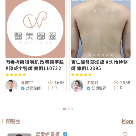
電波療程則可能更具彈性。效果差異：拉提感、緊緻感、膚質感不一樣1. 拉
療程？治療後皮膚需要時間恢復，因此若要搭配保濕導入、水光等溫和療
響。價格便宜不一定不好，但如果只用價格做決定，很容易忽略真正重要的
提感如果你的主要困擾是「臉部鬆弛」、「下顎線不清楚」或「嘴邊肉變明
程，通常約 2～3 週即可視膚況安排；若是皮秒、飛梭、強效換膚或注射等
事：這療程到底有沒有符合你的臉部狀況？同樣是音波，有人需要加強下顎
顯」，鳳凰電波通常是較常被討論的選項之一。其應用多與輪廓緊緻與鬆弛
刺激性較高的項目，建議至少間隔 4 週再評估。適當的間隔能降低反黑與過
線，有人需要處理嘴邊肉；同樣是電波，有人重點在眼周細紋，有人重點在
改善相關，常見於臉部、眼周與身體的緊緻與平滑需求。2. 膚質感如果你的
度刺激的風險，也讓後續療程效果更穩定。Q6：Reepot 的療程費用大約是
臉頰鬆弛。規劃不同，效果自然也會不同。所以選療程時，不只要問「多少
問題不是明顯鬆弛，而是「皮膚看起來粗」、「毛孔明顯」、「妝感不服
多少？Reepot 的價格會依照治療部位、所需的能量深度、是否搭配其他療
錢」，也要問清楚：使用什麼儀器？施作哪些部位？大約發數或治療範圍怎
貼」或整體氣色較疲累，無雙電波的複合式能量設計相對較符合這類需求。
程以及整體規劃次數而有所差異。一般費用多落在一萬至三萬多元之間，但
麼規劃？為什麼我的狀況適合這個療程？第三，確認儀器來源、探頭耗材與
除了緊緻效果外，也常被用於膚質細緻與整體質感提升，因此常被市場定位
實際金額仍需依個人斑點狀況與療程組合評估後才能確認。建議先安排諮
施作人員電波音波屬於能量型醫美療程，安全性和儀器來源、探頭耗材、操
為入門型抗老或精緻型電波療程。3. 自然度兩者都屬於非侵入式療程，因此
詢，由專業醫療人員確認膚況後提供最適合的治療方案與費用。Q7：
作經驗都有關。建議選擇前可以確認是否為合法原廠認證儀器、是否使用原
通常不會像手術或填充療程一樣產生立即的結構性改變，效果多半呈現為漸
Reepot 術後的人工皮需要貼多久？Reepot 治療後會在局部覆蓋人工皮，
廠探頭或合規耗材，以及是否由合格專業醫療人員評估與操作。另外，醫師
進式、自然型。常見的效果訴求差異在於：鳳凰電波多偏向輪廓線條與緊緻
主要是保護剛治療的肌膚並協助屏障修復。人工皮不建議自行撕除，多數人
的臉部解剖概念與美感判斷也很重要。因為電波音波不是「能量越強越
感的提升；無雙電波則較偏向整體膚質細緻、緊實與光澤感的改善。哪一種
會在約兩週左右回診時，由醫療人員視膚況協助取下。人工皮脫落後，治療
好」，而是要看你的皮膚厚度、脂肪量、鬆弛程度、臉型比例去調整。過度
比較痛？無雙電波真的比較不痛嗎？疼痛感是很多人選療程時最在意的問
部位的色素也會在這段期間逐漸代謝、變淡。斑點帶來的影響，往往不只是
治療不一定更漂亮，反而可能不自然或效果不如預期。第四，效果需要時
題。以療程設計來看，鳳凰電波因為以單極射頻為主，能量感通常會比較明
外觀變化，更讓人感到氣色黯淡、不如以往。隨著醫美技術不斷推陳出新，
間，不要用術後當天判斷成敗電波和音波都是透過熱能刺激膠原蛋白反應，
顯。部分人會形容為熱、刺、酸、脹，尤其在骨感較明顯或皮膚較薄的位
Reepot AI 時光雷射為色素治療帶來更精準、可控的方式，讓除斑不再停留
不是做完當天就完成全部效果。部分人術後會先感覺皮膚變緊、輪廓比較
置，感受可能更強。無雙電波則因為設計上有SAC智能冷卻系統與RIC即時
在效果難預測的時代。期望這篇文章能幫助你清楚掌握除斑方向與選擇，在
肉毒桿菌咀嚼肌 改善國字臉
杏仁酸背部煥膚 #沈怡岒醫
順，但真正的膠原蛋白新生與重組，通常需要數週到數月慢慢發生。所以做
阻抗偵測補償系統等設計，因此為舒適度較高的電波療程。但這裡要講清
規劃療程時，也建議由專業醫師根據膚況量身評估，找到最適合、安全的改
完後不要急著用第一天的樣子判斷有沒有用，也不要因為短期內沒有巨大變
#陳威宇醫師 案例110732
師 案例12395
楚：不痛不代表完全沒感覺，舒適也不代表每個人都一樣。疼痛感會受到很
善方式。★溫馨提醒★小編要提醒大家，醫療並非單純的商業交易，所有的
化就立刻否定療程。非侵入式拉提的特色通常是漸進、自然，而不是突然大
多因素影響，包括： 個人耐痛程度 施作部位 能量設定 是否敷麻 醫師手法
療程都伴隨著風險。因此，作為消費者應該謹慎選擇合適的醫療方案，以確
幅改變。第五，不要期待一次療程解決所有老化問題臉部老化不是只有皮膚
皮膚厚薄與骨感程度 當天身體狀態所以比較精準的說法是：無雙電波通常
保安全與健康。
鬆而已，還可能包含膠原蛋白流失、脂肪位移、骨架支撐變弱、皮膚厚度改
被定位為舒適度較佳；鳳凰電波能量感通常較明顯。但實際感受仍需依個人
1666
1668
陳威宇
沈怡岒
變等不同層次的問題。電波可以改善皮膚緊緻度與膚質，音波可以幫助輪廓
狀況而定。常見迷思一：鳳凰電波一定比無雙電波強嗎？不一定。「強」要
0
0
拉提與深層支撐，但它們不一定能取代針劑、填充、雷射、手術或其他療
認證醫師
認證醫師
看你指的是哪一種強。如果說的是深層拉提、輪廓緊緻，鳳凰電波確實是經
程。比較正確的觀念是：電波音波不是萬能療程，而是抗老規劃中的一部
典代表。但如果是膚質、細緻度、毛孔與整體保養感，無雙電波可能更符合
分。真正適合你的方式，應該要根據你的老化程度、臉部條件、預算與期待
期待。這就像健身一樣，重訓和瑜伽都能讓身體變好，但目標不同。你想練
效果一起評估。電波音波常見問題 FAQQ1：電波跟音波哪個比較痛？不一
線條、核心、柔軟度，還是想增加肌力？療程也是同樣邏輯。選擇醫美療
定。電波多半是熱感、刺熱感；音波則常見深層痠脹感或一點一點的刺激
程，不是找「最紅的」，而是找「最符合目前需求的」。常見迷思二：電波
感。不過疼痛感會受到能量設定、施作部位、個人耐受度、儀器種類影響，
做完會立刻小臉嗎？很多人期待電波做完臉馬上小一圈，但這個期待需要調
不能單純說哪一個一定比較痛。Q2：電波音波做完會有修復期嗎？多數電
整。電波拉提不是抽脂，也不是溶脂，更不是削骨。它主要是透過射頻熱能
波音波屬於非侵入式療程，通常不需要像手術一樣長時間修復。不過部分人
刺激皮膚組織緊緻與膠原重塑，因此效果通常是逐步變化。有些人做完會覺
問醫生
More
可能會有短暫泛紅、腫脹、痠感或觸痛，通常會逐漸緩解。實際狀況仍需依
得臉比較緊、線條比較順，但真正的膠原變化通常需要時間。Thermage 官
個人體質與療程設定而定。Q3：年輕人適合做電波音波嗎？如果只是想預
方也提到效果可立即出現，並隨時間改善。所以比較合理的期待是：不是
防初老、改善膚質鬆弛，可以先從電波或其他較溫和的保養型療程評估。若
「瞬間換臉」而是「慢慢變緊、變順、變精緻」做電波前需要注意什麼？無
邱愛婷 醫師
已經有明顯輪廓下垂，也可以和醫師討論音波。但年齡不是唯一標準，皮膚