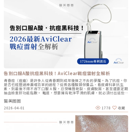
才是真安全？DeepSEE® 即時影像導引的革命在進行音波拉提治療時，我常
留在特定部位， 透過體積來填補或塑形 效果呈現 效果是漸進且全面的，讓
的自然光采抗老不應該是「加法」，而是「還原」。Profhilo 逆時針的哲
跟病患分享一個觀念：音波拉提不是「能量越強越好」，而是「能量要打在
肌膚變得更緊緻、 有彈性、有光澤，視覺上更自然 效果是立即且局部的，
學與辰美學的理念不謀而合：我們不希望客戶變得不像自己，我們希望妳在
對的地方」。每個人的皮膚厚度、皮下脂肪分布、筋膜層（SMAS）的深
能看到凹陷處被填平、 輪廓變得立體 適用對象 適合想改善肌膚鬆弛、細
未來的日子裡，依然保有那份緊緻、透亮的彈力美感。妳不需要厚重的粉底
度，甚至是神經血管的走勢都完全不同。即便是在同一個人的臉上，左側與
紋、膚質乾燥、 彈性下降，追求自然效果的人 適合想填補淚溝、法令紋、
來遮蓋疲態，因為最美的底妝，就是妳健康的真皮層。如果妳也想體驗這種
右側的組織密度也存在差異。傳統的音波療程多半屬於「盲打」，醫師只能
豐頰、豐下巴或鼻子，追求局部立體效果的人 維持時間 約6 ~ 12個月 （需
「由內而外」的重塑感，歡迎來到辰美學，讓我們為妳量身定制專屬的逆齡
憑藉經驗去推測深度，這就像是在迷霧中航行，風險與不穩定性自然較高。
視個人體質、代謝與保養習慣而異） 約6～18個月 （因品牌、分子大小及
處方箋。「詳細內容請詳見辰美學官網」
1.1 精準醫療的「透視眼」最新的Ultherapy Prime 美國音波二代搭載了升
個人體質而異） 值得一提的是，它不像音波拉提需要靠機器操作、產生熱
級版 DeepSEE® 即時影像技術。在施打的每一條能量時，我都能透過 2X 高
能導致術後紅腫，也不會像玻尿酸填充容易造成過度膨脹的人工感，而是像
清螢幕清晰地看見病患當下的組織層級。這意味著： 避開神經與骨頭：大
「智慧型保養」，漸進式修復你的肌膚底層架構。哪些人適合做璞菲洛？
幅降低因能量落點錯誤導致的劇痛或副作用。 精準鎖定 SMAS 筋膜層：確
Profhilo不僅適合輕熟女族群，也非常適合希望改善整體膚況、延緩老化的
保每一發熱凝結點都精確落在支撐輪廓的關鍵地基上。 即時監控探頭貼合
人。尤其推薦給以下族群： 面臨初老症狀者： 臉部、頸部或手部出現細
度：防止因貼合不全導致的表皮燙傷。二、 三種鬆弛型態：妳需要的是
紋、輕微鬆弛，以及肌膚彈性下降、缺乏緊實感的人。 膚質困擾者： 肌膚
「拉提」還是「緊緻」？很多客人到診間會直接說：「我要打音波。」但我
乾燥、毛孔粗大、膚色不均或膚質粗糙，希望透過深層保濕來全面提升膚況
通常會先進行細緻的觸診與影像觀察，因為「鬆弛」其實分為不同層次。如
的人。 追求自然效果者： 不希望外觀有大幅度改變，只想透過自然、漸進
果診斷錯誤，治療效果就會大打折扣。我將臉部老化歸納為三種主要型態，
的方式讓自己看起來更年輕、更有氣色。 對其他療程敏感者： 曾對雷射、
並給予不同的客製化建議：2.1 筋膜鬆弛型（結構下垂）這是最適合美國音
能量儀器等療程反應較大，或希望尋找一種低風險、低修復期的保養方式。
波二代的族群。表現為下顎線模糊、嘴角下垂（木偶紋）、整體輪廓往下
這項療程也特別受到熟齡上班族歡迎，因為療程快、不影響日常作息，對於
墜。這類問題的根源在於 SMAS 筋膜層失去張力，需要透過美音二代深達
告別口服A酸抗痘黑科技！AviClear戰痘雷射全解析
忙碌但仍想維持好氣色的族群非常友善。璞菲洛療程建議與效果說明璞菲洛
4.5mm 的聚焦能量，從地基進行「拉提」。2.2 表皮鬆弛型（膚質鬆軟）
建議以三次療程為一完整週期，前兩次治療間隔約30天，第三次則可延長至
如果妳覺得臉部皮膚軟爛、毛孔粗大、布滿細紋，這通常是真皮層膠原蛋白
青春痘（痤瘡）是許多人從青春期到成年後揮之不去的夢魘。為了抗痘，你
4至6個月後進行。必要時，醫師會根據患者肌膚老化程度，評估是否安排加
流失。此時我會建議以「無雙電波」或「鳳凰電波」為主，強化表層的「緊
是否也經歷過神農嚐百草的過程？從擦各種酸類保養品、看皮膚科拿抗生
強治療，以達到最佳效果。大部分患者在首次治療後約2至4週，能感受到肌
緻」，若能搭配美音二代 1.5mm 或 3.0mm 的探頭進行分層治療，效果會
素，到最後不得不吞下口服 A 酸，忍受嘴唇乾裂、皮膚脫屑，甚至還要定期
膚保濕度提升與質感柔嫩。完整療程結束後，肌膚彈性、細緻度與毛孔緊實
更全面。2.3 脂肪下移型（贅肉堆積）有些人老化表現是法令紋上方擠出一
抽血檢查肝功能指數。 難道，想要擁有乾淨平滑的肌膚，就必須付出這些
度明顯改善，效果可維持數月，期間因人而異，與個人膚質及保養習慣相
塊肉，或是出現明顯的雙下巴。這類族群除了筋膜拉提，還需要美音二代對
代價嗎？ 隨著醫學美容科技的進步，抗痘治療終於迎來了劃時代的突破。
關。針對肌膚老化較嚴重的患者，醫師會提供客製化療程方案，確保治療成
脂肪組織產生的微熱效應來進行收斂，收緊鬆贅組織，恢復線條的俐落感。
醫美圈圈
全球首款獲得美國 FDA 認證，專門針對「皮脂腺」進行治療的 AviClear 戰
效符合期待。為何完成完整療程後仍需定期補打？雖然Profhilo在第一年完
三、 關於痛感與效果：二代真的不一樣嗎？「醫師，聽說美國音波非常
痘雷射 正式問世。它主打不需依賴藥物、無嚴重副作用，透過專利
成三次療程後，可促進皮膚彈力蛋白的新生，但其成分會在體內逐漸代謝，
2026-04-01
1778
收藏
痛，是真的嗎？」這是許多客人心中的陰影。的確，第一代美國音波因其能
1726nm 波長雷射，從根源「關閉」過度活躍的皮脂腺。 這篇文章將帶你
約在施打後28天開始減少。儘管如此，Profhilo所啟動的生物刺激作用能持
量輸出極為強悍扎實，對某些痛感較敏感的客人來說確實是一大挑戰。但
全面深入了解 AviClear 戰痘雷射的作用原理、與傳統治療的差異、療程細
續約3個月左右。隨著時間流逝，皮膚的保濕度與細胞活化功能會逐漸降
Ultherapy Prime（美音二代）在 2026 年能被醫美圈推崇，關鍵就在於它
節以及真實的術後效果，幫助你評估這項抗痘黑科技是否適合自己。為什麼
低，肌膚質感可能回復至治療前的狀態。加上年齡增長與環境壓力，皮膚細
大幅優化了「舒適度」。3.1 減痛技術的優化美音二代優化了能量輸出的波
痘痘總是反覆發作？看懂萬惡之源「皮脂腺」在認識 AviClear 戰痘雷射之
胞活力下降，因此建議每3至4個月進行一次補打，持續激活肌膚，維持年輕
型與頻率，使熱能釋放更加穩定均勻。在臨床操作中，我發現客人的耐受度
前，我們必須先了解痘痘（痤瘡）究竟是怎麼形成。青春痘的生成機制主要
健康。一項針對40至65歲受試者的研究顯示，接受兩次Profhilo注射（間
顯著提升，不再需要像早期那樣「痛到想哭」。 見效時間：治療當下因組
包含四大關鍵： 皮脂分泌過盛：受到賀爾蒙、壓力、飲食或基因影響，皮
隔30天）後，在1個月與4個月的評估中，皮膚彈性與保濕度均有顯著提