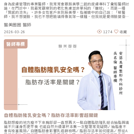
身為皮膚管理的專業醫師，我常常會跟辰美學二館的皮膚專科丁彙矩醫師討
論，在門診中，我最常觀察到的老化焦慮並非單純的「皺紋」，而是一種
「質感的流失」。許多女性客戶來到辰美學，指著鏡中的自己說：「蔡醫
師，我不想變臉，我也不想把臉填得像氣球一樣腫，但我就是覺得臉變垂
了、乾了，看起來很累。」這種「累感」，往往來自於肌膚真皮層結構的崩
醫美圈圈 醫師
解。過去我們習慣用玻尿酸去「填補」凹陷，或是用電音波去「緊緻」皮
表，但在這兩者之間，其實存在著一個關鍵的空白區：生物重塑（Bio-
2026-03-26
1274
收藏
Remodeling）。這就是為什麼我對 Profhilo 逆時針（俗稱：璞菲洛）情
有獨鍾的原因。一、 重新定義抗老：為什麼妳需要的是「重塑」而非「填
充」？在深入了解 Profhilo逆時針 之前，我們必須先釐清肌膚老化的本
醫師專欄
質。肌膚的年輕度由真皮層的三大支柱決定：水份、膠原蛋白
（Collagen）以及彈力蛋白（Elastin）。多數人對膠原蛋白耳熟能詳，它
就像建築物的「鋼筋水泥」，負責撐起皮膚的厚度與體積；然而，讓肌膚在
做表情後能迅速回彈、維持組織張力的關鍵，其實是彈力蛋白。彈力蛋白就
像支撐鋼筋的「橡皮筋」，不幸的是，人體在青春期過後，彈力蛋白的合成
速度就會大幅下降。當彈力蛋白流失，肌膚就會像失去彈性的鬆緊帶，出現
細紋、毛孔粗大、甚至是難以處理的「鬆弛型下垂」。傳統玻尿酸屬於「填
充型」，主要目的是增加體積（Volumizing），如果過度施打，容易造成
面部僵硬或「醫美臉」。而 Profhilo 逆時針的誕生，是為了從細胞底層進
行「修復與重塑」，讓皮膚自己找回年輕時的彈性。二、 Profhilo 逆時針
的科學核心：NAHYCO™ 專利技術Profhilo逆時針來自瑞士著名的 IBSA 製
藥集團。身為專業醫師，我非常看重產品的「純淨度」與「穩定性」。
Profhilo 之所以能在國際醫美界佔有一席之地，在於其革命性的
NAHYCO™ 專利熱融合技術。1. 醫學界的「純淨」突破：無化學交聯劑一
般玻尿酸為了維持在體內的時間，必須添加化學交聯劑（如 BDDE）。雖然
這在合法範圍內是安全的，但對於過敏體質或追求極致天然的客戶來說，仍
存在延遲性發炎的風險。Profhilo逆時針 透過精確的加熱與降溫製程，讓
自體脂肪隆乳安全嗎？脂肪存活率影響超關鍵
高分子與低分子玻尿酸產生自然的氫鍵鍵結，完全不含 BDDE。這意味著它
具備極高的「生物相容性」，注射後能與人體組織完美融合。2. 高低分子玻
脂肪想瘦的地方瘦不下來胸部卻一直想再大一點自體脂肪隆乳結合抽脂與填
尿酸的「黃金比例」Profhilo 含有目前市面上極高濃度的玻尿酸
補不只讓身形更平衡 也能自然升級罩杯本集一次整理常見疑問✓ 抽脂會不
（64mg/2ml），它結合了： 高分子量玻尿酸（H-HA）：提供穩定的物理
會有栓塞風險✓ 自體脂肪會影響乳癌篩檢嗎✓ 脂肪存活率如何提高✓ 想從A
支撐與深層鎖水，改善鬆弛。 低分子量玻尿酸（L-HA）：作為傳遞信號的