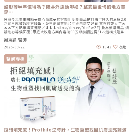
整形等半年值得嗎？隆鼻外還動哪裡？整完最後悔的地方竟
是…
思庭今天要來開箱❤️依心商城❤️的客製化明星商品是訂購了許久的思庭2.0
之前早就被超粒方隆鼻、愛里削骨等影片生火自然又好看 實在燒死人了🔥
🔥🔥下方點擊購買連結🔗⬇️⬇️⬇️https://lin.ee/DLnEwZE( 此為預購商品 煩
請耐心等候回覆 )思庭大改造方案內容物💁‍♀️五爪前額拉提*1👃結構式隆鼻*1
(加購縮鼻翼、敲鼻骨、貴族手術)👄微笑嘴角*1 (加購嘴邊肉拉提)重點摘
謝東穎 醫師
要：00:00 搶先看⚡⚡01:43 開箱手術方案內容物02:02 上臉眉眼分析 : 五
爪前額拉提02:36 中臉隆鼻分析 : 結構式隆鼻合併貴族手術03:58 下臉唇巴
2025-09-22
1843
收藏
分析 : 微笑嘴角+嘴扁肉拉提04:43 華麗買家秀05:25 五星好評分享
⭐⭐⭐⭐⭐▸▸歡迎合作洽談：followheart.marketing@gmail.com◂◂依心唯
美整形外科診所地址｜台北市信義區基隆路二段15號2樓電話｜（02）
醫師專欄
2345-6777官方網站｜https://www.followheart.com.tw/官方諮詢｜
https://follow-heart.com/line臉書粉專｜https://follow-
heart.com/case_fbIG追起來｜https://follow-
heart.com/case_igWeChat ID｜Dr_followheart
拒絕填充感！Profhilo逆時針，生物重塑找回肌膚透亮飽滿