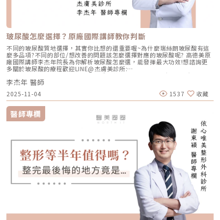
玻尿酸怎麼選擇？原廠國際講師教你判斷
不同的玻尿酸質地選擇，其實你比想的還重要喔~為什麼瑞絲朗玻尿酸有這
麼多品項?不同的部位/想改善的問題該怎麼選擇對應的玻尿酸呢? 高德美原
廠國際講師李杰年院長為你解析玻尿酸怎麼選，能發揮最大功效!想諮詢更
多關於玻尿酸的療程歡迎LINE@杰膚美診所:
https://page.line.me/xhc2941b重點摘要：00:11 玻尿酸作用介紹00:47
李杰年 醫師
玻尿酸分為三大類型02:09 迷思一、玻尿酸打哪裡都可以？02:36 迷思二、
打完下巴蘋果肌看起來怪怪的？03:30 迷思三、臉部鬆弛只能做拉皮嗎？
2025-11-04
1537
收藏
05:00 總結LINE官方帳號一對一咨詢👉https://reurl.cc/x3EQZN歡迎訂閱
我的頻道👉https://reurl.cc/nY51k8關注杰膚美診所FB👉
https://reurl.cc/XQljva杰膚美診所官網👉https://jfmskin.com/關注李杰
醫師專欄
年醫師FB👉https://reurl.cc/Mzk0nm杰膚美診所地址：104台北市中山區
復興北路50號2樓電話：02-8772-6625