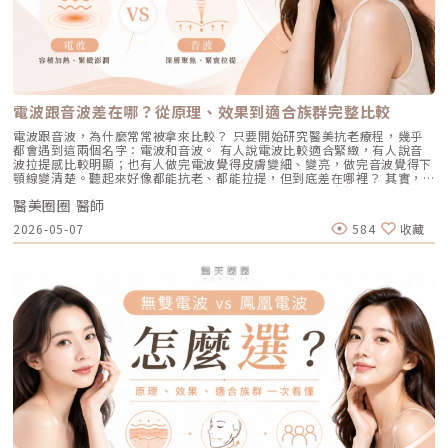
術，溫和無痛地吸出毛孔深層的黑頭、白頭粉刺與多餘皮脂，同時導入高濃
蒙波動包含懷孕、避孕藥、壓力、作息不穩等，都可能使色素活躍，例如熟
射）在深色肌膚上容易引發熱傷害或色素沉澱（反黑）。AviClear 的
度的保濕與抗氧化精華。適合誰：出油粉刺型毛孔、怕痛不敢打雷射、想作
知的肝斑。四、發炎後色素沉澱（PIH）痘痘、皮膚受傷、過度刺激後，都
1726nm 波長針對的是「油脂」而非「黑色素」，因此適用於 Fitzpatrick
為重要活動前的急救保養者。效果與特色：做完當下皮膚立刻感受到「會呼
可能留下深淺不一的色沉。以上原因造成斑點呈現不同的「深度」「密度」
膚色分類的 I 到 VI 型（包含極深色肌膚），安全性極高。AviClear 戰痘雷
吸」的潔淨感，毛孔因為髒污被清空並喝飽水，視覺上會立刻變得細緻，且
與「分布」，也使除斑變得不再只是把黑色素擊散這麼簡單。只要能量不
射 常見 QA 總整理在決定進行療程前，大家心中難免還有一些疑問。我們
無恢復期。2. 光電雷射：皮秒雷射（搭配特殊透鏡）原理：皮秒雷射
足，改善有限；能量過強，又可能刺激皮膚，造成修復期延長、色素反應，
整理了討論度最高的幾個問題：Q1：打 AviClear 戰痘雷射會痛嗎？需要敷
（Pico Laser）是目前詢問度最高的縮毛孔療程。核心在於加上了「蜂巢透
甚至讓斑點反覆出現。也因為色素問題本身複雜，傳統除斑療程才會讓人覺
麻藥嗎？A：疼痛度極低，多數患者甚至不需要敷麻藥！怕痛的人有福了！
鏡」或「聚焦透鏡」。這能在不破壞表皮的情況下，將雷射光束匯聚，在真
得「效果不一定穩定」。要真正提高治療的成功率，關鍵就在於是否能更精
AviClear 搭載了專利的「AviCool™ 藍寶石冷卻技術」，探頭在雷射擊發的
皮層產生「空泡效應（LIOB）」。這就像是在皮膚深層進行微小的破壞，
準、穩定地處理不同深度的黑色素，同時降低熱傷害。什麼是 Reepot AI時
前、中、後都會持續為肌膚表面降溫。治療過程中，主要會感覺到探頭冰冰
電波跟音波差在哪？從原理、效果到適合族群完整比較
藉此喚醒肌膚的自癒機制，大量刺激膠原蛋白與彈力纖維新生，進而把毛孔
光雷射？從技術重新理解除斑Reepot AI時光雷射是一款以 532 nm 綠光為
涼涼的，伴隨輕微的溫熱感或是像被橡皮筋輕彈的感覺。相較於傳統雷射或
周圍的凹陷給「撐」起來。適合誰：輕中度的老化型毛孔、輕微淺層痘疤、
基礎，並結合 AI 影像分析的智慧型色素雷射，已通過美國 FDA、韓國
手工清粉刺的痛楚，整體舒適度大幅提升，輕鬆就能完成療程。Q2：我現
電波跟音波，為什麼常常被拿來比較？ 只要開始研究醫美抗老療程，幾乎
想同時改善膚色不均與暗沉的人。效果與特色：熱傷害小，術後通常只會紅
KFDA 與台灣 TFDA 核可。它的設計目的，是讓除斑治療更精準、更安全，
在正在吃口服 A 酸，可以打 AviClear 嗎？A：建議先與主治醫師討論。一
都會遇到這兩個名字：電波和音波。 有人說電波比較適合緊緻，有人說音
腫1~3天，幾乎不影響日常生活。是目前 CP 值極高的定期保養型雷射。3.
也更符合亞洲膚質對低熱傷害的需求。透過AI智慧影像掃描技術，系統能先
般來說，口服 A 酸會讓皮膚變得比較薄且脆弱。多數醫師會建議在停用口服
波拉提感比較明顯；也有人做完電波覺得皮膚變細、變亮，做完音波覺得下
重度凹洞救星：UP雷射原理：如果是屬於嚴重的「疤痕/凹洞型毛孔」，皮
辨識斑點的深度與分布，使能量設定更具科學依據。在治療作用上，
A 酸至少 1 到 3 個月後，讓皮膚屏障稍微恢復，再來進行雷射治療會比較
顎線變清楚。聽起來好像都能抗老、都能拉提，但到底差在哪裡？ 其實，
秒雷射可能不夠力，這時候就需要汽化型雷射上場。例如 UP雷射
Reepot 搭載超低溫冷卻機制，能在能量擊發的同時以低溫保護皮膚，降低
安全。Q3：如果我只有局部（例如下巴）長痘痘，可以只打局部嗎？A：通
電波和音波最大的差別，不是「哪一個比較厲害」，而是它們使用的能量不
（UltraPulse），它能將能量精準且極深地打入真皮層甚至皮下組織，切斷
紅腫與熱刺激。其能量原理以機械式震動分散黑色素為主，而非單純依賴高
常建議「全臉治療」效果最佳。皮脂腺是分佈在全臉的，雖然目前只有下巴
醫美圈圈 醫師
同、作用的層次不同，適合處理的老化問題也不同。 簡單來說： 電波偏向
硬化的纖維化疤痕組織，進行深層的肌膚重建。適合誰：嚴重的冰鑿型痘
熱破壞，因此對周邊組織更溫和。簡單來說，它讓除斑從過去較不穩定的模
在發炎，但其他區域的皮脂腺可能也處於過度活躍的狀態。全臉均勻施打可
改善皮膚的鬆、細紋、膚質與緊緻度。 音波偏向改善輪廓的垂、嘴邊肉、
疤、嚴重凹洞型毛孔粗大。效果與特色：效果非常強大且顯著，但相對的
2026-05-07
584
收藏
式，提升為更可控、恢復期更短的療程設計。Reepot 三大核心技術：讓除
以達到整體控油、預防其他部位未來爆發的效果。當然，醫師在施打時，會
下顎線與深層支撐。 例如：如果把臉比喻成一棟房子，電波比較像是在整
「破壞力」也強。術後會有明顯的點狀結痂、流組織液，恢復期較長（約需
斑更精準、安全、穩定在眾多除斑雷射中，Reepot 之所以被視為新一代的
針對正在發炎的嚴重區域特別加強能量。Q4：三次療程結束後，一輩子都
理牆面，讓表面變得更平整、更緊；音波則比較像是在加強地基與支撐結
7~10 天），需要有耐心細心照護。4. 緊緻抗老新趨勢：微針電波（如E電
智慧型選擇，關鍵在於它結合了精準分析、冷卻保護與機械式作用三大技
不會再長痘痘了嗎？A：雷射不是魔法，日常保養依然重要。AviClear 能大
構，讓整體輪廓往上撐起來。電波是什麼？重點在 RF 射頻加熱與緊緻電波
波 Exion、無限電波 Potenza）原理：結合了「微針」與「電波（RF）」
術，不只是把能量打在斑點上，而是以更科學、更安全的方式處理色素問
幅萎縮皮脂腺，把出油量降到極低，讓長痘痘的機率降到最低。但人體是有
拉提使用的是 RF 射頻能量。RF 是 Radiofrequency 的縮寫。原理是透過
雙重優勢。透過極細的微針穿透表皮，在到達真皮層特定深度時瞬間釋放電
題。AutoDerm 智慧影像分析系統在正式治療前，系統會先掃描肌膚，辨識
自我修復機制的，經過數年後，部分皮脂腺可能會慢慢恢復部分功能。此
射頻能量在皮膚組織中產生熱能，讓膠原蛋白受熱收縮，並啟動後續的膠原
波熱能。這不僅能刺激膠原蛋白與彈力蛋白重組（改善老化型毛孔），微針
每一處斑點的分布、深度與範圍。這讓醫師不再只依賴肉眼判斷，而是能透
外，極端的壓力、嚴重的賀爾蒙失調依然可能引發零星的痘痘。但整體來
蛋白新生與重組。很多人一聽到「加熱」會覺得很抽象，電波不是只打一個
的物理性破壞與電波熱能，還能破壞過度活躍的皮脂腺（改善出油型毛
過影像資訊調整能量，讓治療更客製化、也更一致。對於斑點多、深淺不一
說，膚況絕對會比治療前穩定非常多。許多人會選擇在 1 到 2 年後，將
點，而是讓一段皮膚組織被均勻加熱。當皮膚裡的膠原纖維遇到適當熱能，
孔）。適合誰：混合型毛孔（又油又鬆弛）、肝斑體質不適合打高能量雷射
或分布不規則的人來說，這項技術能有效提升治療的精準度。CPTL 超冷卻
AviClear 作為年度的「控油進廠保養」來施打一次。Q5：打完 AviClear 後
就像鬆掉的彈力網被重新收緊，視覺上會有比較緊、平整的感覺。所以電波
者、想全面提升膚質緊緻度的人。效果與特色：因為熱能在皮膚深層釋放，
保護除斑過程中最令人擔心的副作用之一，就是因熱能過高造成紅腫、脫
有修復期嗎？該怎麼保養？A：由於屬於「非侵入性」的安全療程，術後皮
常見的效果感受包括：皮膚變緊、細紋變淡、毛孔視覺變細緻、臉部鬆弛感
表皮的熱傷害極小，退紅快（通常隔天即可上妝）。對於膚質的「整體優
皮，甚至反黑。CPTL 的作用是在雷射擊發的同時迅速降溫，使肌膚保持在
膚最多只會有輕微的泛紅，通常在幾個小時到一天內就會自然消退，完全不
改善、膚質變得比較平滑。也因為電波比較強調「皮膚緊緻」和「膚質改
化」有非常亮眼的表現。5. 物理性微創重建：得美微針筆（Dermapen）原
低溫狀態，避免熱能向周圍擴散。皮膚被冷保護包覆後，不僅治療時更舒
影響日常上班上課。術後的保養也非常簡單：只要做好「基礎保濕」與「確
善」，所以如果困擾的是臉看起來鬆鬆的、眼周或嘴邊有細紋、臉頰摸起來
理：透過儀器上極細微的針頭，在肌膚表層每秒創造出1,920的微小穿刺通
適，也能減少後續的發炎反應，讓整體修復期縮短許多。VSLS色素冷剝離
實防曬」，並在術後一週內暫停使用美白、酸類或去角質等刺激性產品即
不夠緊實，電波通常會是可以評估的方向。但要注意，電波不是做完就立刻
道。這種「微破壞」能直接啟動肌膚天然的傷口癒合機制，刺激膠原蛋白與
技術在 532 奈米波長下，Reepot 的能量並非以高熱燒灼黑色素，而是以機
可。對於忙碌的現代人來說，是非常友善的午休醫美選擇。拿回肌膚的主導
變成另一張臉。效果通常會分成兩個階段：一部分人會先感覺皮膚有收緊
彈力蛋白增生。更棒的是，這些微通道能像海綿一樣，大幅提升後續保養精
械式的震動作用使色素顆粒鬆動、分離，再交由身體自然代謝。這項機制能
權，抗痘不再是一場苦戰青春痘從來就不只是一個表面的皮膚問題，它更深
感，後續則會隨著膠原蛋白慢慢新生，讓緊緻度逐漸出現。音波是什麼？重
華（如生長因子、高濃度玻尿酸）的吸收率，達到加乘的養膚效果。適合族
同時保護真皮層的血管結構，減少對健康組織的影響，讓整個治療更溫和，
刻地牽動著個人的自信心與社交生活。過去，嚴重痘痘肌患者往往陷入兩
點在聚焦超音波與深層拉提音波拉提使用的是 聚焦式超音波能量，常見名
群：老化型毛孔、淺層凹洞型毛孔、膚質粗糙者，以及對部分能量型療程較
也降低出現過度刺激或色素反應的可能性。透過這三項核心技術的搭配，
難：任憑痘痘反覆肆虐，或是無奈忍受口服藥物的強烈副作用。隨著 2026
稱包含 HIFU、MFU 或 MFU-V。它的特色是可以把能量聚焦到皮膚深層，形