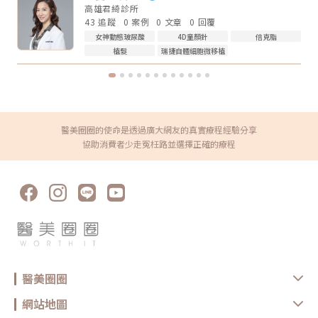
論選無雙電波或鳳凰電波，療程前都建議注意以下幾點： 近期是否懷孕或
厚度、脂肪量、鬆弛程度更重要。Q4：電波音波可以取代拉皮手術嗎？不
高雄君綺診所
哺乳 是否有心律調節器或植入式電子裝置 施作區域是否有金屬植入物 是否
能完全取代。電波音波適合輕度到中度鬆弛，屬於非侵入式抗老療程。如果
43 追蹤
0 案例
0 文章
0 回覆
有嚴重皮膚發炎、傷口或感染 近期是否做過其他醫美療程 是否有蟹足腫或
是非常明顯的皮膚鬆垂或組織下滑，仍可能需要評估手術或其他治療方式。
特殊體質 是否正在服用影響皮膚修復的藥物這些資訊都應在諮詢時主動告
Q5：電波音波多久做一次？每個人的老化程度、儀器種類、能量設定和維
女神動態玻尿酸
4D童顏針
倍克脂
知醫療院所，即便是非侵入式療程，也不是每個人都適合做。做完電波後怎
持需求不同，沒有固定答案。一般會由醫師依照膚況、年齡、預算與期待效
植髮
瑞捷自體細胞微移植
麼保養？電波療程後，多數人不需要長時間恢復期，但仍建議做好基礎照
果規劃，不建議自己照網路頻率硬套。搞懂電波跟音波的差別，才能選對適
護： 加強保濕 避免過度去角質 做好防曬 短期內避免高溫環境，例如三溫
合自己的療程電波跟音波都是常見的非侵入式抗老療程，但它們不是誰取代
暖、烤箱 避免同時疊加刺激性保養品 依照院所指示安排回診或追蹤如果出
誰，也不是誰一定比較好。圈圈提醒，做療程前不要只看網路心得，也不要
現明顯紅腫、疼痛、水泡、凹陷或異常不適，應儘快回原院所或尋求專業醫
只聽「哪個最紅」。真正重要的是：你想改善的是什麼問題、由誰來評估與
療協助。FAQ：無雙電波 vs 鳳凰電波常見問題Q1：無雙電波和鳳凰電波哪
操作、療程規劃是否真的符合自身臉部條件。選對療程，不是追求最貴、最
個效果比較好？沒有絕對誰比較好。無雙電波偏向膚質、細緻與自然緊緻；
痛、最強，而是找到真正適合自己的方式。變美可以慢慢來，但觀念一定要
鳳凰電波偏向輪廓拉提與深層緊實。選擇重點應該是你的需求，而不是單看
先對！★溫馨提醒★小編要提醒大家，醫療並非單純的商業交易，所有的療
療程名氣。Q2：無雙電波可以取代鳳凰電波嗎？不一定。兩者能量設計與
程都伴隨著風險。因此，作為消費者應該謹慎選擇合適的醫療方案，以確保
醫美圈圈的使命是透過廣大網友的真實療程經驗分享
療程定位不同，並非互相取代關係。若主要需求是膚質與輕度緊緻，無雙電
安全與健康。
波可能適合；若主要需求是明顯輪廓拉提，鳳凰電波仍有其定位。Q3：無
協助消費者少走冤枉路並選擇正確的療程
雙電波適合年輕人嗎？若已開始出現膚質粗糙、毛孔、細紋或輕微鬆弛，無
雙電波可作為早期保養型選項。不過仍建議由專業醫師評估是否真的需要施
作。Q4：電波拉提可以維持多久？維持時間會因年齡、膚況、生活習慣、
保養方式、能量設定與個人體質不同而有差異。多數電波療程並非永久效
果，通常需要定期保養。Q5：做完電波可以馬上化妝嗎？多數情況下恢復
期不長，但實際仍需依個人膚況與療程反應而定。若出現泛紅、敏感或熱
感，建議先讓肌膚休息，並加強保濕與防曬，並依醫療院所指示進行後續照
護。選對療程，比跟風更重要無雙電波與鳳凰電波各有優勢，前者偏向細緻
膚質與自然緊緻，後者則更聚焦在輪廓拉提與深層抗老。與其問「哪一個比
較厲害」，不如先釐清自己最在意的是膚質、鬆弛、輪廓，還是整體老化
感。但無論選哪一種，都建議先諮詢合格醫療院所，由專業醫師評估膚況、
年齡、鬆弛程度、預算與期待值，才能做出更安全也更符合期待的選擇。同
時，也建議選擇原廠認證或合法合格的醫療院所，確認設備來源、探頭是否
醫美圈圈
為原廠正貨，以及操作人員是否具備相關經驗，這些都是影響療程安全與效
果的重要關鍵。醫美療程沒有標準答案，適合別人的療程，不一定就是最適
合自己的選擇。建議在施作前，先與專業醫療院所充分諮詢，了解自身膚
網站地圖
況、期待效果與可能限制，再做出更安心的決定。真正理想的變美，不是追