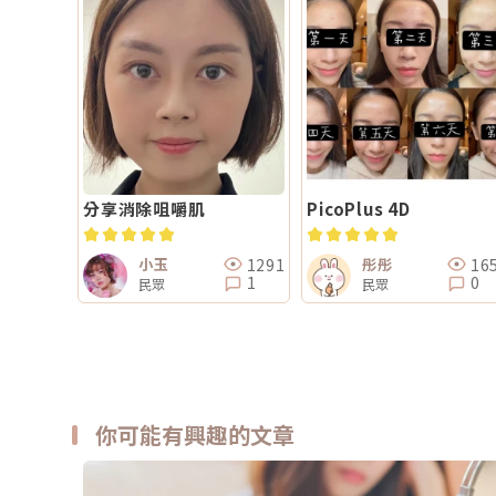
分享消除咀嚼肌
PicoPlus 4D
1291
16
小玉
彤彤
1
0
民眾
民眾
你可能有興趣的文章