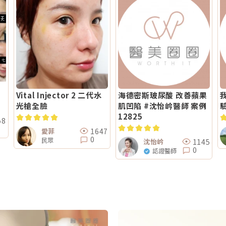
Vital Injector 2 二代水
海德密斯玻尿酸 改善蘋果
光槍全臉
肌凹陷 #沈怡岒醫師 案例
12825
58
1647
愛菲
0
民眾
1145
沈怡岒
0
認證醫師