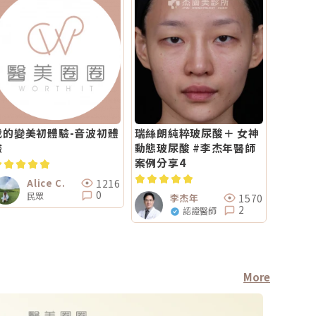
我的變美初體驗-音波初體
瑞絲朗純粹玻尿酸＋ 女神
驗
動態玻尿酸 #李杰年醫師
案例分享4
1216
Alice C.
0
民眾
1570
李杰年
2
認證醫師
More
醫師