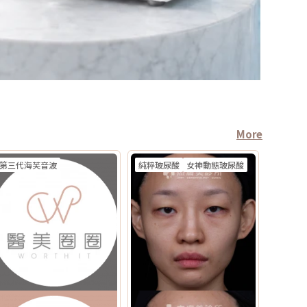
More
第三代海芙音波
純粹玻尿酸
女神動態玻尿酸