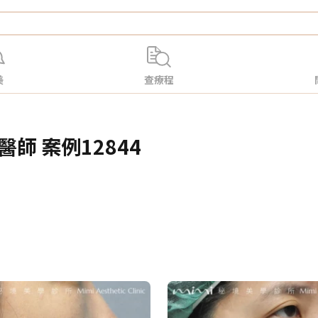
美
查療程
師 案例12844