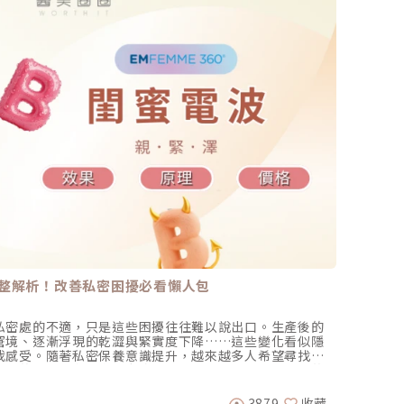
整解析！改善私密困擾必看懶人包
自體脂
私密處的不適，只是這些困擾往往難以說出口。生產後的
脂肪想
窘境、逐漸浮現的乾澀與緊實度下降……這些變化看似隱
更平衡 
我感受。隨著私密保養意識提升，越來越多人希望尋找能
響乳癌篩
保養的方式。在眾多私密療程中，近期討論度持續走高的
抽脂隆
吳名倫 
」逐漸成為女性關注的熱門選擇，也引發許多人想進一步了
念與安心
什麼效果？又適合哪些狀況和限制？接下來，讓我們一起
樣？1:
3879
收藏
2025-