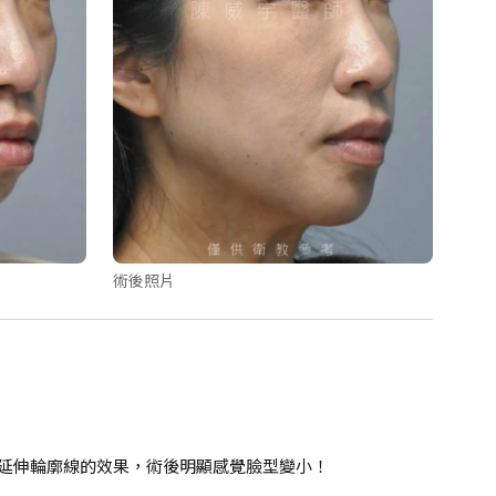
術後照片
到延伸輪廓線的效果，術後明顯感覺臉型變小！