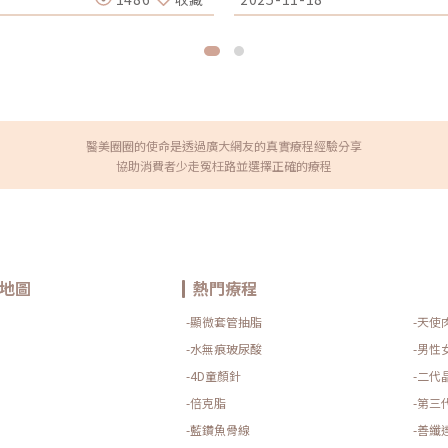
於擔心，身體正在慢慢回歸平
深入了解原理、效果、價格、適
量增加，頭髮會停留在成長期，讓
選擇。EMFEMME 360閨蜜電
素快速下降，毛囊進入休止期，
360私密射頻系統（仿單名稱：
種情況通常在產後3到6個月最為
門針對女性私密處組織，運用單極電波
應，無需過度擔心。2. 壓力與
產後或荷爾蒙變化造成的鬆弛、乾澀
加上產後頻繁照顧新生兒，往往
配 360° 環狀能量探頭，能
毛囊健康，導致掉髮情況加劇。
組織。整體療程在加熱過程中會
適度休息能夠幫助身體更快恢
組織回復彈性。每次療程大約需要
養來修復和恢復健康，但許多媽媽
生活中仍能安排的私密保養選擇
醫美圈圈的使命是透過廣大網友的真實療程經驗分享
乏足夠的鐵質、鋅、蛋白質，掉
也是討論度高的私密療程之一。閨蜜電
協助消費者少走冤枉路並選擇正確的療程
要時可以諮詢醫師，補充適合的
為私密療程中討論度極高的療程
，都希望產後能迅速回到產前的身
上具備多項專為私密處打造的技
極端節食等不健康的方法來達成
視。1. 360° 能量包覆，提
能對身體造成嚴重的傷害。在急
面多，如果熱能分布不均，便容易出
法獲得所需的養分，進而出現大
環狀探頭，置入後能以環繞方式
力與負面情緒，都可能促使身體釋
較難加熱的部位。由於不需要旋
長期感到緊張，頭皮的血液循環
提高整體覆蓋率，使療程結果更一
慮不僅來自於對新生兒的擔心，
電波，穿透深度相較其他模式更
地圖
熱門療程
掉髮？產後掉髮是許多新手媽媽
結構。這些深層部位與支撐度、
是雌激素變化造成的自然現象，
可促進局部血流循環，並提升膠
-顯微套管抽脂
-天使
髮情況。讓我們一起來看看如何
單極射頻具備的「容積式加熱」
通常會先從生髮水開始。如果想要
感度降低與輕度應力性漏尿等廣泛
-水無痕玻尿酸
-男性
步的進階療程。包括INDIBA英
維持安全且穩定的能量輸出私密
-4D童顏針
-二代
-INDIBA英特波：運用電容電阻技
提升安全性的重要關鍵。EMFEMM
換。這種方法能有效促進細胞再生，
同時依據組織阻抗的變化自動微調能
-倍克脂
-第三
足的營養，可以有效提升頭髮的
圍。這樣的溫度既足以刺激組織
用離心機分離出高濃度的PRP（血
也能縮短，整體耐受度更高。4. 
-藍鑽魚骨線
-善纖
長因子能有效促進毛髮生長。因為
原廠探頭，可依不同部位、不同生理狀態選擇： 探頭名稱 V-24