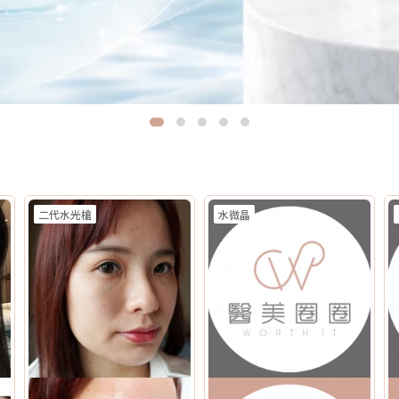
二代水光槍
水微晶