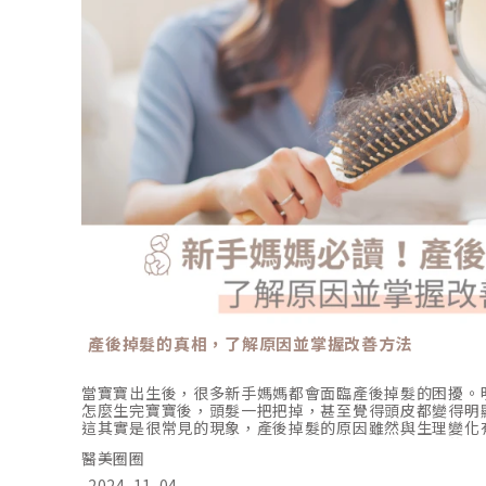
產後掉髮的真相，了解原因並掌握改善方法
當寶寶出生後，很多新手媽媽都會面臨產後掉髮的困擾。
怎麼生完寶寶後，頭髮一把把掉，甚至覺得頭皮都變得明
這其實是很常見的現象，產後掉髮的原因雖然與生理變化
只是身體適應新狀況的過程。今天就來解開產後掉髮的原
醫美圈圈
輕鬆對抗這個小困擾。產後掉髮怎麼辦？深入了解背後的
然發現頭髮變得稀疏，甚至開始明顯掉落，與懷孕期間的
2024-11-04