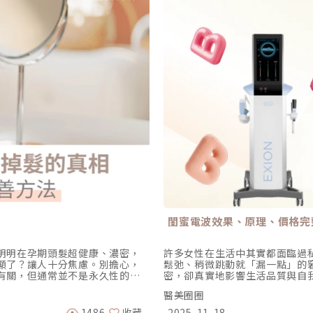
閨蜜電波效果、原理、價格完
明明在孕期頭髮超健康、濃密，
許多女性在生活中其實都面臨過
顯了？讓人十分焦慮。別擔心，
鬆弛、稍微跳動就「漏一點」的
有關，但通常並不是永久性的，
密，卻真實地影響生活品質與自
因，並教你如何改善產後掉髮，
真正改善不適、而非僅止於表面
醫美圈圈
原因很多新手媽媽在生產後會突
「閨蜜電波EMFEMME 360
濃密髮量形成強烈對比。這種產
解。那麼，閨蜜電波究竟能帶來
1486
收藏
2025-11-18