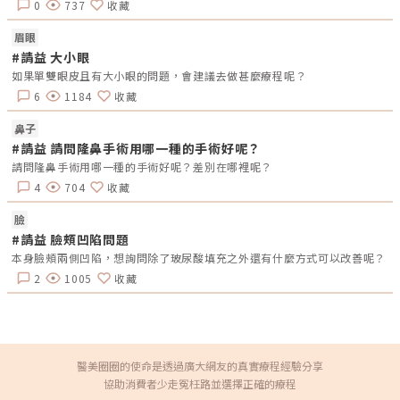
0
737
收藏
還能改善贅皮和脂肪，有助於重新雕塑眼部輪廓。各項提眼瞼肌手術&費用
比一比 手術名稱 逢式提眼肌 內開式提眼肌 外開式提眼肌 適合族群 輕度提
眼肌無力 縫雙眼皮需求者 輕、中度提眼肌無力 無雙眼皮手術需求者 中、重
眉眼
度提眼肌無力 割雙眼皮需求 或修皮除脂 優點 手術時間 恢復期短 幾乎無疤
#請益 大小眼
恢復期短 調整眼型 重修雙眼皮 缺點 脂肪過厚或贅皮太多 將無法執行 脂肪
過厚或贅皮太多將無法執行 需拆線 恢復期長 恢復期 一週內 一週內 7至14
如果單雙眼皮且有大小眼的問題，會建議去做甚麼療程呢？
天 手術時間 0.5至1.5小時 15至2小時 1.5至2小時 費用 5至6萬 5至6萬 6
6
1184
收藏
至8萬 提眼瞼肌手術真實案例分享以下真實呈現提眼瞼肌手術案例，提供讀
者參考。如果你也想分享你的美麗故事或對各項療程有其他疑慮，歡迎隨時
來醫美圈圈與我們一同探討。提眼瞼肌案例一：網友-金金大學時期開始接
鼻子
觸外拍工作，也開始學會化妝，但是因為單眼皮+大小眼，每次都要畫粗粗
#請益 請問隆鼻手術用哪一種的手術好呢？
～的一大條眼線，再貼上雙眼皮貼，才可以把眼睛撐起來，可是大小眼還是
沒辦法改善，也還是很無神…《點我看更多》提眼瞼肌案例二：網友-
請問隆鼻手術用哪一種的手術好呢？差別在哪裡呢？
Claire Young從之前都會被誤以為看起來很想睡覺(其實沒有好嗎??)因為眼
皮有點多層，可能是以前很常貼雙眼皮貼導致眼皮鬆弛，後來也只能靠化妝
4
704
收藏
讓眼睛有神一些也很羨慕那種天生雙眼皮、大眼的女生…《點我看更多》提
眼肌術後可能帶會來什麼潛在問題？此手術通常被視為安全療程，因為只有
臉
涉及到眼皮周圍的皮膚和肌肉。只要術後妥善照護好傷口，大多不會引起感
染或其他較嚴重的問題。大多數的問題都與眼部外觀有關，比如會出現提眼
#請益 臉頰凹陷問題
效果不夠顯著，眼珠仍被遮蔽太多，或者兩眼的眼皮高度不一，造成明顯大
本身臉頰兩側凹陷，想詢問除了玻尿酸填充之外還有什麼方式可以改善呢？
小眼現象。值得慶幸的是，這些問題通常並不難解決。只要在術後的3至6個
月內進行調整，即可獲得解決。如果術後發現瞼肌力量明顯不足，建議需要
2
1005
收藏
考慮選用其他療程方式。
醫美圈圈的使命是透過廣大網友的真實療程經驗分享
協助消費者少走冤枉路並選擇正確的療程