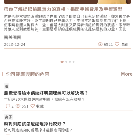
帶你了解提眼瞼肌無力的真相，揭開手術費用及手術類型
你是否經常被問沒睡飽嗎？你累了嗎？即便自己有充足的睡眠，卻常被問是
否熬夜或睡不好。為了證明自己充滿活力，不得不將眼眉刻意用力往上提，
使眼睛看起來稍微大一些，但是太刻意又顯得表情處於驚訝的狀態。眼部時
常讓人感到疲憊無神，主要是眼部的提眼瞼肌無法提供足夠的力量，因此無
法撐開眼皮，建議透過提眼瞼肌手術進行改善，可以快速找回明亮的眼神。
醫美圈圈
或許有的讀者對於提眼肌相當陌生，接下來快速跟隨小編來科普提眼瞼肌無
力的根本原因、手術類型以及手術費用吧！關於提眼瞼肌手術提眼瞼肌主要
2023-12-24
6921
收藏
是掌控眼皮的肌肉，因此會影響每個人的雙眼皮和眼神。當提眼瞼肌無力
時，眼瞼無法自然張開，會使得雙眼大小看起來不一致，同時也給人一種疲
憊無精打采的感覺。而提眼瞼肌手術專注於調整提眼瞼肌的問題，不僅能改
善眼瞼肌無力的困擾，更能讓眼神重新煥發出生動迷人的電眼。了解提眼瞼
肌無力的根本原因引起提眼瞼肌無力的主因並非僅僅與老化有關，還有眾多
因素也會造成種現象，以下介紹導致提眼瞼肌無力的成因。• 基因遺傳：
有些人天生患有提眼瞼肌不良的狀況，通常在幼童階段便能觀察到眼神顯得
你可能有興趣的內容
More
疲憊，甚至會出現大小眼的現象，如果影響到視線，手術可能是解決之道。
• 年齡增長：年齡增長會讓提眼瞼肌和眼瞼板因老化而發生變化，接合處
也隨之逐漸退化，最後造成眼皮下垂的現象。• 神經問題：患者本身腦神
臉
經受損或是使用其他藥物，都會讓提眼瞼肌無法正常發揮力量。• 外傷問
題：如果受到外力衝擊而造成提眼肌受傷，就會失去正常作用，甚至會造成
最近覺得臉木偶紋好明顯埋線可以解決嗎？
提眼瞼肌鬆脫。解析提眼瞼肌手術的類型• 縫式提眼瞼肌：透過縫合的方
年紀過30木偶紋越來越明顯，埋線有沒有效呢？
式將提眼瞼肌筋膜和眼瞼板的地方固定，以解決無力問題。這項手術的優勢
在於傷口小、時間短、康復期短，且能與雙眼皮手術選擇一樣的縫合位置，
2
551
收藏
同時實現眼皮拉緊和雙眼皮形成。主要適用於輕度眼瞼下垂的患者，和考慮
同時進行縫雙眼皮手術者。• 內開式提眼瞼肌：這項手術會切除眼瞼內側
鼻子
的苗勒式肌與結膜，然後再進行縫合，以提升眼皮的力量。手術優勢在於幾
乎無疤痕、傷口細小、不需拆線，有助於縮短恢復期，特別適用於中度眼瞼
粉刺到底該怎麼處理掉比較好？
下垂的情況。• 外開式提眼瞼肌：醫師會將內部的提眼瞼肌摺起或割除，
粉刺到底該如何處理掉才能徹底清除呢？
以提升眼瞼高度，達到防止眼皮下垂的效果。通常會與雙眼皮手術同步進
行，主要是能將手術切口藏匿在雙眼皮摺痕內，適合眼瞼下垂嚴重者，甚至