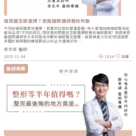
玻尿酸怎麼選擇？原廠國際講師教你判斷
不同的玻尿酸質地選擇，其實你比想的還重要喔~為什麼瑞絲朗玻尿酸有這
麼多品項?不同的部位/想改善的問題該怎麼選擇對應的玻尿酸呢? 高德美原
廠國際講師李杰年院長為你解析玻尿酸怎麼選，能發揮最大功效!想諮詢更
多關於玻尿酸的療程歡迎LINE@杰膚美診所:
https://page.line.me/xhc2941b重點摘要：00:11 玻尿酸作用介紹00:47
李杰年 醫師
玻尿酸分為三大類型02:09 迷思一、玻尿酸打哪裡都可以？02:36 迷思二、
打完下巴蘋果肌看起來怪怪的？03:30 迷思三、臉部鬆弛只能做拉皮嗎？
2025-11-04
1534
收藏
05:00 總結LINE官方帳號一對一咨詢👉https://reurl.cc/x3EQZN歡迎訂閱
我的頻道👉https://reurl.cc/nY51k8關注杰膚美診所FB👉
https://reurl.cc/XQljva杰膚美診所官網👉https://jfmskin.com/關注李杰
醫師專欄
年醫師FB👉https://reurl.cc/Mzk0nm杰膚美診所地址：104台北市中山區
復興北路50號2樓電話：02-8772-6625