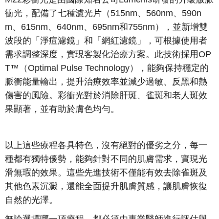
衝光，配備了七種濾光片（
515nm
、
560nm
、
590n
m
、
615nm
、
640nm
、
695nm
和
755nm
），並新增雙
波段的「淨痘濾鏡」和「網紅濾鏡」，可根據使用者
需求調整深度，實現客製化治療方案。此技術採用
OP
T
™（
Optimal Pulse Technology
），能夠保持穩定的
脈衝能量輸出，提升治療效率並減少過敏、反黑和熱
傷害的風險。彩衝光對於消除肝斑、雀斑和老人斑效
果顯著，並有助於膚色均勻。
以上這些療程各具特色，沒有絕對的優劣之分，每一
種都有獨特優勢，能夠針對不同的肌膚需求，實現光
滑無瑕的效果。這些先進技術不僅能有效去除雀斑及
其他色素沉澱，還能全面提升肌膚質感，讓肌膚恢復
自然的光澤。
無論選擇哪一項療程，都必須由專業醫師進行評估與