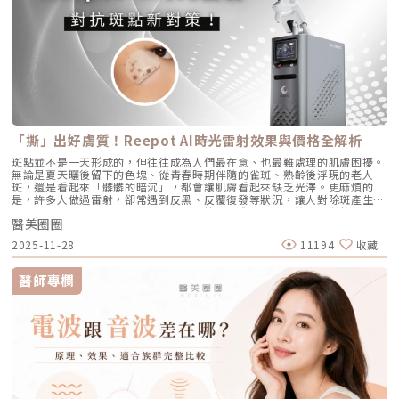
致，但「作戰策略」卻截然不同：1. AviClear 戰痘雷射（1726nm）：專
加強療程，以延續效果。Q4：頸紋、手部老化也能打嗎？ 可以。Profhilo
毛孔】：膠原蛋白流失的初老警報真皮層中的「膠原蛋白」和「彈力蛋白」
注皮脂腺的「源頭阻斷」作用原理：搭載專利 1726nm 波長，具備極高的
在頸部與手背同樣有良好表現，能改善乾紋與鬆弛，是全方位肌膚重建療
就像是撐起毛孔的堅固地基。隨著年齡增長，或是長期不防曬導致的「光老
「油脂專一性」，能穿透皮膚精準鎖定並加熱肥大的皮脂腺，使其萎縮。核
程。Q5：是否適合所有膚質？ 大多數人皆可接受，但孕婦、哺乳中女性與
化」，地基流失、失去支撐力，毛孔邊緣的肌膚就會順著地心引力往下垂。
心強項：直接從源頭切斷出油量並破壞痘痘的生長環境，主打極長效的抗痘
對玻尿酸過敏者不建議施打。Q6：哪些人適合做Profhilo？需要幾歲才能
4. 【缺水型毛孔】：肌膚乾旱造成的表面危機這點常被許多人忽略！當角質
與控油效果，非常適合追求長期穩定膚況、不想依賴藥物的人。2. CAPRI
做？Profhilo適合有初期老化、乾燥或鬆弛困擾的人，通常建議從30歲以後
層極度缺水時，毛孔周圍的表皮細胞會像失去水分的蘋果一樣乾癟、萎縮，
藍雷射（1450nm + 450nm）：控油＋殺菌的「雙效複合」作用原理：結
就可以評估施作。特別推薦給希望改善膚況，又不想讓五官改變或產生膨脹
無法飽滿排列。在細胞與細胞之間的縫隙變大之下，視覺上毛孔就顯得非常
合 1450nm 的熱能來縮減皮脂腺（控油），同時搭配 450nm 藍光直接消
感的人。Q7：施打Profhilo會很痛嗎？會不會腫？需要修復期嗎？療程過
明顯。5. 【疤痕型毛孔】：手癢硬擠留下的歷史遺跡嚴格來說這已經是「痘
滅表皮的痤瘡桿菌（殺菌）。核心強項：雙管齊下，對於臉上正在急性發
程簡單快速，使用極細針在臉部五個特定位點注射，疼痛感輕微。少數人會
疤」的範疇。過去長了嚴重的發炎性青春痘，或是手癢過度暴力擠壓，導致
炎、紅腫的痘痘，具有極佳的立即退紅與消炎效果，適合需要快速壓制大面
有暫時性紅腫或小腫塊，通常幾小時內可自然消退，不會影響日常活動。
真皮層組織嚴重受損。在傷口修復的過程中產生了纖維化拉扯，最終形成不
積發炎的患者。3. 傳統終極武器：口服A酸（Isotretinoin）作用原理：屬
Q8：Profhilo成分天然嗎？會不會引起過敏？Profhilo採用高純度、非動
可逆的凹洞。6. 【蟎蟲型毛孔】：隱形的微小房客在作怪我們的臉上本來就
於全身性的系統性治療。它能全面抑制皮脂腺分泌、使皮脂腺萎縮，同時促
物來源的玻尿酸，不含常見交聯劑成分，安全性高，過敏反應發生機率非常
有共生的「蠕形蟎蟲」，但當免疫力下降、皮脂分泌失衡，或是過度清潔破
進毛囊正常角化，並大幅減少發炎反應與痤瘡桿菌增生。核心強項：能夠一
「撕」出好膚質！Reepot AI時光雷射效果與價格全解析
低，並獲得歐盟CE安全認證。Profhilo璞菲洛是突破傳統玻尿酸觀念的療
壞皮脂膜時，蟎蟲就會大量異常繁殖。牠們會啃食皮脂、進出毛囊，蟲體的
次打擊痘痘的四大成因，對於嚴重型、結節囊腫型痘痘，或是對其他治療
程，不以填充為主，而是提升肌膚自癒力與膚質的「逆時針保養」新選擇。
排泄物與屍體會引發毛囊發炎，進而把毛孔撐大。如何從日常居家保養穩住
斑點並不是一天形成的，但往往成為人們最在意、也最難處理的肌膚困擾。
（包含抗生素、外用藥膏）無效的頑固型痘痘，具有極高的治癒率與長效
如果你渴望不影響生活的微創保養，並希望從根本改善膚質，Profhilo 絕
毛孔不失控？雖然保養品無法讓已經擴大的毛孔完全「縮回」，但正確的居
無論是夏天曬後留下的色塊、從青春時期伴隨的雀斑、熟齡後浮現的老人
性。需注意事項：伴隨較明顯的副作用，最常見包含嘴唇乾裂、皮膚乾燥脫
對值得你列入考量。在選擇療程前，務必諮詢專業醫師，評估自身膚況與適
家保養，能幫助控制毛孔不再進一步擴張，並改善整體膚質的平滑度。1. 溫
斑，還是看起來「髒髒的暗沉」，都會讓肌膚看起來缺乏光澤。更麻煩的
皮、眼睛乾澀等。此外，孕婦絕對禁用（具致畸胎性），療程期間需配合醫
合方案，才能真正達到年輕又自然的理想狀態。選擇合法診所、專業醫師與
和清潔，不過度刺激：選擇胺基酸系等溫和潔顏產品，一天清潔 1～2 次即
是，許多人做過雷射，卻常遇到反黑、反覆復發等狀況，讓人對除斑產生陰
師定期抽血監測肝功能與血脂，且通常需持續服用數個月至一年以上以達到
原廠產品，是安全變美的不二法門。★溫馨提醒★小編要提醒大家，醫療並
可。避免頻繁使用磨砂或強力去角質產品，以減少對皮膚屏障的刺激。2. 適
影。 Reepot AI時光雷射（仿單名為「蕾璞釹雅各雷射系統」，衛部醫器輸
標準的累積劑量。CAPRI 藍雷射與 AviClear 戰痘雷射最主要的差異，在於
非單純的商業交易，所有的療程都伴隨著風險。因此，作為消費者應該謹慎
度使用酸類，幫助代謝角質：對於油脂分泌較旺或粉刺型毛孔，可在醫師或
醫美圈圈
字第 037165 號）自 2025 年 7 月上市後便迅速受到關注，被視為色素治
「雷射波長」與「對油脂的吸收破壞力」。簡單來說，藍雷射主打「控油加
選擇合適的醫療方案，以確保安全與健康。
專業建議下使用酸類保養品： 水楊酸（BHA）：脂溶性，能深入毛孔幫助
療領域重要新進展。它重新定義了傳統除斑的思維，將以往以熱能為主的
殺菌」的雙效機制，適合用來對付輕中度的痘痘與毛孔粗大問題；而
2025-11-28
11194
收藏
油脂代謝，常用於黑頭與粉刺調理。 果酸（AHA，如甘醇酸、乳酸）：主要
「燒灼式破壞」，轉變為更精準、更可控的「震碎式處理」，再結合 AI 影
1726nm 的戰痘雷射則是專為「阻斷皮脂腺」而生，能精準且深度地破壞
作用於表層角質更新，改善肌膚粗糙。 杏仁酸：屬於果酸的一種但兼具親
像分析與超冷卻保護，使治療不僅更安全、也更貼近現代人追求的舒適與高
出油源頭，因此更適合用來拯救中重度發炎、滿臉油光，以及長年反覆發作
脂特性，屬較溫和的酸類選擇。3. 抗老成分 A醇（Retinol）：A醇是目前研
效率。對於過去因反黑、修復期長或效果不均而猶豫的族群而言，Reepot
的頑固型痘痘肌。誰最適合打 AviClear 戰痘雷射？如果符合以下任一情
醫師專欄
究較完整的抗老成分之一，可促進表皮更新，並間接支持膠原蛋白生成，對
的出現為除斑帶來全新的可能。 這篇文章就帶你理解Reepot 到底怎麼運
況，AviClear 將會是非常值得評估的投資： 口服藥物恐懼或不適應者：曾
於老化型毛孔與膚質粗糙有一定幫助。但 A醇具有刺激性，建議採取低濃
作？和你聽過的皮秒、傳統雷射有什麼不同？誰適合做、誰不適合？效果、
經吃過口服 A 酸但無法忍受乾燥脫皮，或是抽血發現肝指數異常而被迫停藥
度、循序漸進方式建立耐受。4. 防曬是關鍵保護：紫外線是造成膠原蛋白流
術後照護、價格又是多少呢？希望能讓你在做選擇前，有完整且中立的參
的人。 備孕中或哺乳中的女性：口服 A 酸有強烈的致畸胎性，停藥後仍需
失與肌膚老化的重要因素之一。長期日曬會加速毛孔鬆弛，因此無論晴雨都
考。為什麼斑點這麼難纏？了解色素成因，是選擇療程前最重要的一步許多
避孕一段時間；而戰痘雷射純粹是物理性光電治療，對全身系統無影響（但
應確實做好防曬（塗抹防曬乳或物理性遮蔽）。醫美療程如何精準對抗毛孔
人以為斑點只是「曬太陽造成的色塊」，但實際上臉上的每一顆斑，都可能
孕婦本身基於安全考量，雷射療程前仍須經醫師評估）。 滿臉油光、毛孔
粗大？如果你期待的是肉眼可見的改善幅度，相比起日常保養，專業的醫美
有不同來源。色素形成的原因多元，深度位置也不相同，因此在治療上自然
粗大者：即使目前沒有嚴重的發炎痘痘，但深受「中東油田」困擾，希望從
療程通常會是更直接且具效率的選擇之一。隨著醫美科技的不斷進步，針對
不能以單一方式應對。常見的斑點來源包括：一、紫外線長期累積的影響日
根本減少出油量的人。 作息不正常、壓力型成人痘：針對因為熬夜、壓力
不同成因的毛孔問題都有相對應的解方！1. 溫和深層清潔：海菲秀
曬會刺激黑色素細胞活躍，形成曬斑、雀斑或不均勻暗沉。二、基因與體質
大導致賀爾蒙波動，進而反覆在下巴、兩頰爆發的成人痘，精準破壞皮脂腺
（HydraFacial）原理：屬於非侵入性的保養。利用專利的負壓水渦流技
因素有些人天生黑色素細胞較敏感，斑點更容易在年輕時就出現。三、荷爾
能有效阻斷復發。 深色肌膚患者：過去許多雷射（如脈衝光、某些淨膚雷
術，溫和無痛地吸出毛孔深層的黑頭、白頭粉刺與多餘皮脂，同時導入高濃
蒙波動包含懷孕、避孕藥、壓力、作息不穩等，都可能使色素活躍，例如熟