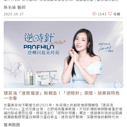
分子，直接活化真皮層內的纖維母細胞，誘導膠原蛋白與彈力蛋白新生。這
脂肪 打造柔軟真實的胸型適合誰 怎麼做 最有效將給妳完整觀念與安心評估
種「1+1 > 2」的協同作用，讓 Profhilo 在進入皮膚後，能像液態電波一
吳名倫 醫師
依據重點摘要：0:00 #她說他說0:40 #自體脂肪隆乳v.s.#假體隆乳 想要哪
樣迅速擴散，全面性地改善膚質。三、 3 種細胞與 5 種蛋白：解開「液態
一樣？1:02 關於手術安全性 #自體隆乳2:12 不同的抽脂方式 #脂肪存活率
2025-10-27
1543
收藏
電波」的逆齡關鍵在辰美學的診間，我常跟客戶解釋，Profhilo 就像是為
會一樣嗎？3:16 關於抽脂安全 #脂肪栓塞問題 ？4:09 關於手術安全性 #矽
肌膚施加了一種「啟動指令」。它不僅僅是補水，而是啟動了「3+5 逆齡機
膠隆乳相關影片：• 罩杯升級前必看，自體脂肪豐胸解析！ EP20• 男生
制」： 活化 3 種關鍵細胞： 纖維母細胞：這是皮膚的「膠原工廠」。 角質
女乳好尷尬，胸部困擾的隱藏原因你有嗎？ EP24• 抽就對了？抽脂局部雕
形成細胞：強化表皮防禦力，讓肌膚看起來更細緻、有光澤。 脂肪幹細
塑大解密，它沒想像可怕！EP31---LINE
胞：幫助恢復皮下組織的飽滿感，減緩隨著年齡增長的皮下萎縮。 啟動 5
@aclinichttps://lin.ee/zGPja49▼詢問整形大小事https://answer-
種關鍵結構蛋白：包括 I 型、III 型、IV 型、VII 型膠原蛋白以及最關鍵的彈
clinic.com/▼詢問皮膚大小事https://answer-skin.com/▼詢問變美大小
力蛋白。這種全方位的重塑效果，能讓下顎線變清晰，讓細紋從底層淡化。
事https://answer-skincare.com/安瑟美膚整形外科診所
這就是為什麼它被暱稱為「液態電波」。電波是靠「熱能」刺激新生，而
FBhttps://www.facebook.com/AnswerClinic安瑟美膚整形外科診所
Profhilo 是靠「生物分子信號」啟動新生。對於皮膚薄、怕痛或不適合高
IGhttps://www.instagram.com/aclinic.group/吳名倫醫師：Dr.Allen 整
能量儀器的客戶來說，這是一個非常理想的選擇。四、 蔡醫師的精準美
形醫美體塑學苑https://www.facebook.com/drallenbody吳名倫醫師
學：BAP 五點拉提點位解析施打 Profhilo 是一門藝術。我們採用國際標準
IGhttps://www.instagram.com/psdr_allen/安瑟美膚整形外科診所地
的 BAP（Bio Aesthetic Points）五點拉提打法，這五個點是避開重要血
址：臺北市大安區安和路一段113號2樓之1電話：（02）7709-9398
管、精準對準臉部支撐結構的黃金位置： [1] 顴骨高點： 位於顴骨最突出的
地方，需離眼睛外側至少 2 公分。能像掛鉤一樣，為中臉提供向上向外的支
撐力。 [2] 鼻翼與瞳孔垂直線交界： 在鼻翼與耳廓之間畫出水平線，再從瞳
孔中線畫垂直線，兩線交交叉處作為注射點。能有效改善法令紋，飽滿面中
部。 [3] 耳廓下前緣： 位於耳廓下緣的前方約 1 公分處。是收緊臉部外側
輪廓、強化下頷線條的關鍵。 [4] 下頷嘴角交界： 在下巴中軸線的三分之一
處畫垂直線，再向唇角方向移動 1.5 公分。可以修飾木偶紋，改善嘴角下
垂。 [5] 下顎角前緣： 位於下顎角前側約 1 公分處。幫助拉緊腮幫子多餘
璞菲洛「液態電波」新概念！「逆時針」原理、效果與特色
的鬆弛組織，讓下顎線條清晰。五、 哪些部位最適合 Profhilo 逆時針？
Profhilo 逆時針之所以能成為抗老界的寵兒，不僅是因為它的成分純淨，
一次看
更因為它解決了傳統醫美難以觸及的「盲區」。它不靠體積填充，而是透過
在醫美技術不斷進化的2025年，來自瑞士的創新玻尿酸療程「璞菲洛
「液態拉皮」的概念，從根本提升肌膚彈性。以下四個部位是我在臨床運用
Profhilo」正式引進台灣，立即成為醫美新寵。不同於傳統玻尿酸著重於填
中最推薦的：1. 臉部液態拉皮：BAP 五點精準誘導這是 Profhilo 的核心應
補凹陷或塑形拉提，璞菲洛主打「逆時針保養」概念，透過專利技術從肌膚
用。與傳統玻尿酸增加臉部「厚重感」或「體積支撐」的邏輯完全不同，
底層啟動膠原蛋白與彈力蛋白新生，達到自然緊緻、深層修復的劃時代效
Profhilo 本質上是液態拉皮。我們採用國際標準的 BAP（Bio Aesthetic
果。 Profhilo更邀請郭台銘夫人曾馨瑩擔任形象大使，迅速成為市場焦
Points）五點注射法，這五個點是避開重要血管、精準將玻尿酸導入真皮層
醫美圈圈
點。我們將帶你全面認識這項創新療程，從作用原理、五大特色到適合對象
的黃金位置： 顴骨高點：啟動中臉肌膚的生物重塑，優化張力。 鼻翼瞳孔