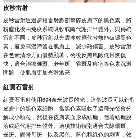
皮秒雷射
皮秒雷射透過超短雷射脈衝擊碎皮膚下的黑色素，將
粉塵化後由免疫系統吸收或隨代謝排出體外。與傳統
雷射不同，皮秒雷射以光震波效應代替熱能破壞黑色
素，避免高溫滯留在肌膚上，減少熱傷害。皮秒雷射
在色素清除方面優勢顯著，術後反黑風險低且恢復
快，適合治療曬斑、老年斑、雀斑及痘疤等色素沉澱
問題，使肌膚更加光滑透亮。
紅寶石雷射
紅寶石雷射使用
694
奈米波長的光，這個波長可以針對
皮膚中的黑色素細胞。當黑色素吸收了這種光後會分
解成小顆粒，然後在皮膚表面形成結痂，隨著結痂脫
落或經代謝排出體外。這項技術特別適合去除曬斑、
雀斑、顴骨母斑，以及黑色、藍色和綠色的刺青，效