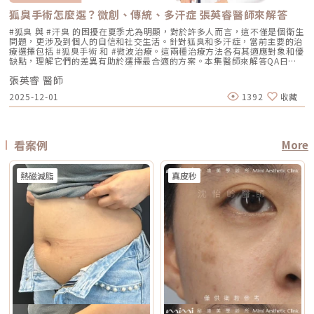
長，可能有腫脹、瘀青、傷口照護與拆線需求 效果出現時間 部分人術後先
A醇會促進角質代謝，可能在療程前後增加肌膚敏感度，使刺激反應（如泛
Jeisys Medical 推出。根據 DENSITY 官方資料，這套系統使用單極與雙極
期更短 適合性 適合多數色斑但風險略高 適合希望快速、低風險改善的族群
有緊實感，完整效果通常隨膠原蛋白新生逐漸出現 部分人術後有緊繃感，
狐臭手術怎麼選？微創、傳統、多汗症 張英睿醫師來解答
紅、乾燥）加劇，並提高色素沉澱的風險。一般常見建議為：療程前約3–7
高頻能量，可將能量傳遞到淺層與深層皮膚組織。它和傳統單一電波不同的
Reepot AI時光雷射禁忌症以下情況在接受 Reepot 治療時需特別注意，需
拉提效果通常會在數週至數月逐漸明顯 術後消腫後逐漸看出效果，完整自
天暫停使用，術後約1–2週再視肌膚修復狀況逐步恢復。但實際仍應依醫師
地方，在於它主打「單極 + 雙極」的複合式能量設計。單極偏向較深層作
由醫療人員審慎評估：1. 具有光敏感體質或正在使用感光藥物者若皮膚對光
#狐臭 與 #汗臭 的困擾在夏季尤為明顯，對於許多人而言，這不僅是個衛生
然度需等待恢復期 維持時間 約1年至1年半以上，依個人體質、老化速度與
評估為準。在停用期間，建議以溫和清潔、加強保濕與修護（如玻尿酸、神
用，雙極則偏向較表層、較集中，因此在療程定位上，無雙電波常被形容為
線反應特別強烈，或正在使用會增加光敏性的藥物，治療後發生刺激或色素
問題，更涉及到個人的自信和社交生活。針對狐臭和多汗症，當前主要的治
保養而定 約1年至1年半以上，依個人體質、發數、能量與保養而定 通常可
經醯胺等），並落實防曬措施，協助肌膚穩定修復。擺脫毛孔焦慮，找回平
兼顧： 深層緊緻 淺層膚質 細紋改善 毛孔與光澤感 整體肌膚精緻度
反應的風險較高。2. 三個月內曾使用口服 A 酸A 酸會影響皮膚角質更新與
療選擇包括 #狐臭手術 和 #微波治療。這兩種治療方法各有其適應對象和優
維持數年，但仍會隨年齡與老化速度改變 優點 非侵入式、修復期短、膚質
滑自信肌對抗毛孔粗大是一場長期抗戰，它需要你改變不良的生活習慣、建
DENSITY 採用 sequential monopolar + bipolar RF，也就是序列式單極
修復速度，使治療後的反應加劇，因此仿單建議需完全停藥至少三個月。3.
缺點，理解它們的差異有助於選擇最合適的方案。本集醫師來解答QA日常
與緊緻感改善自然 非侵入式、修復期短、對輪廓線與深層支撐較有針對性
立正確的居家保養觀念，並適時借助醫美科技的強大力量來突破瓶頸。現在
與雙極射頻能量，並搭配冷卻與即時阻抗校準等設計。無雙電波適合施打族
最近三到六個月內接受過填補注射包括玻尿酸、洢蓮絲、舒顏萃等填充劑，
生活中該如何減少體味產生？重點摘要：00:00 開場00:05 微創旋轉刮刀狐
拉提幅度通常較明顯，適合較嚴重鬆弛者 限制 對非常明顯的下垂或多餘皮
的醫美技術已經能為各種膚況提供客製化的解決方案，如果不確定自己到底
群無雙電波常被期待用在以下族群： 臉沒有嚴重鬆弛，但開始覺得輪廓不
為避免能量影響填充物穩定性，需由醫療人員評估治療時機。4. 三個月內接
張英睿 醫師
臭手術與傳統狐臭手術法之比較00:40 狐臭手術治療效果如何？01:55 狐臭
膚，改善幅度有限 對膚質、毛孔、細紋的改善不一定比電波明顯 需開刀、
是屬於哪一種毛孔類型，或者不知道該從哪一個療程下手，建議直接安排時
夠緊 膚質變粗、毛孔變明顯 乾燥細紋、光澤感下降 想做電波，但怕疼痛感
受過磨皮或其他侵入性治療若表皮尚未完全恢復，過早進行雷射可能造成過
和多汗我都有，但我能使用狐臭手術嗎？02:33 狐臭治療建議幾歲開始做？
有傷口與恢復期，風險與費用通常較高 電波音波哪個好？不要只問哪個
間到專業的醫美診所進行諮詢。透過醫師的專業評估，甚至搭配高階的肌膚
2025-12-01
1392
收藏
太強 想要自然型、精緻型保養 希望同時處理緊緻與膚質所以如果說鳳凰電
度刺激或延長恢復期。5. 懷孕與哺乳期間仿單中明確列為需避免的狀況，主
03:08 微波治療後汗水會跑到其他部位嗎？04:21 日常生活中該如何減少體
強，要問哪個適合你很多人會問：「電波跟音波哪個效果比較好？」但這個
檢測儀器，才能為你規劃出最精準、最不走冤枉路的縮毛孔計畫！★溫馨提
波比較偏「輪廓拉提主力」，無雙電波就比較像「緊緻 + 膚質管理」的複合
要基於安全性與荷爾蒙變動的不確定性雖然非侵入性，但仍建議暫緩治療。
味產生？張英睿皮膚專科診所官網 : http://www.skinbook.com.tw/張英
問題其實很容易問錯方向。因為電波和音波不是同一種東西，它們就像健身
醒★小編要提醒大家，醫療並非單純的商業交易，所有的療程都伴隨著風
型選項。無雙電波 vs 鳳凰電波比較 比較療程 DENSITYRF 無雙電波
6. 正在發生皮膚感染者例如開放性傷口、細菌或病毒感染（如皰疹等），需
睿皮膚專科診所 FB ：https://www.facebook.com/Taipeiskinclinic張英
裡的重量訓練和有氧運動，都能讓身體變好，但訓練目標不一樣。 想改善
險。因此，作為消費者應該謹慎選擇合適的醫療方案，以確保安全與健康。
ThermageFLX 鳳凰電波 能量類型 單極+雙極射頻 單極射頻 作用原理
完全痊癒後才能進行雷射。7. 有皮膚癌病史者為避免引發不必要的風險或延
睿皮膚專科診所Instagram：
膚質、緊緻、細紋：可以優先評估電波。 想改善下垂、輪廓線、嘴邊肉：
αLPHA專利交替脈衝加熱技術 射頻RF系統 主要特色 深淺層複合加熱 深層
誤病情追蹤，此類族群需避免或必須在專科醫師嚴格評估下進行。8. 未滿十
https://www.instagram.com/drdeungskinclinic/張英睿皮膚專科診所地
可以優先評估音波。 如果同時有鬆和垂：可以和醫師討論電音波搭配。這
看案例
More
容積式加熱 療程定位 膚質、細緻、緊緻並重 輪廓、拉提、緊實為主 適合族
八歲者不建議未成年人接受此類治療，除非有醫療必要且經監護人與專業醫
址：新北市板橋區文化路一段118號電話：(02)-2250-6065LINE：
也是為什麼現在很多醫師會用「複合式療程」來做規劃。不是每個人都只需
群 輕中度鬆弛、膚質粗糙、 毛孔細紋 中度鬆弛、下顎線模糊、 輪廓下垂感
師共同評估。AI時光雷射常見問題FAQQ1：Reepot AI時光雷射和傳統除斑
@xat.0000195926.1nzhttps://page.line.me/xat.0000195926.1nz?
要一種療程，而是要看老化主要發生在哪一層，再決定適合電波、音波，還
冷卻技術 五階七段冷卻系統 分段噴灑冷媒 探頭 雅典娜探頭：臉部 宙斯探
雷射有什麼最大差別？Reepot 的能量作用以機械式震動為主，而非傳統以
openQrModal=true
是兩者搭配。電波音波可以一起打嗎？可以，但不是每個人都一定需要。電
頭：身體 愛神探頭：眼周 紫鑽探頭：臉/四肢 碧眼探頭：眼周 藍鑽探頭：
熱磁減脂
真皮秒
熱破壞色素為核心的方式，因此對周邊組織較為溫和，修復期相對短。搭配
波和音波作用原理不同，所以在醫師評估下，兩者確實可以搭配。常見做法
臉/四肢 黃金探頭：身體 疼痛感 多數定位為較舒適型 但仍因人而異 感受通
AI 智慧影像分析與低溫保護，可讓能量更集中在斑點本身，減少熱擴散造成
是用音波處理深層輪廓拉提，再用電波改善皮膚緊緻與膚質鬆弛，讓效果更
常較明顯，但依能量、部位與個人耐受度不同 常見效果感受 膚質變細、臉
的紅腫或反黑風險。對於需要更加精準、可控的淺層色素改善者，是較新的
全面。不過，電音波不是「全部打越多越好」。發數、能量、施作順序、間
部較緊 光澤提升 輪廓變緊、線條感改善 適合重點 想變精緻、自然、保養型
治療選擇。Q2：一次療程能看到效果嗎？需要做幾次比較理想？淺層曬
隔時間，都需要依照個人臉部條件設計。如果臉部脂肪偏少、皮膚偏薄、曾
想加強緊緻、抗老、輪廓型 原理差異：單極、雙極到底是什麼？很多人看
斑、雀斑在單次治療後多半能看到初步變化；但深層或混合型色素通常需要
做過其他療程，或是近期剛打過針劑，更要讓醫師完整評估，避免過度治
到「單極」、「雙極」會覺得很難懂，其實可以用生活化的方式理解。單極
多次治療，效果會以「循序淡化」的方式呈現。實際次數與間隔仍須依個人
療。做電波音波前，要注意哪些事？第一，先判斷自己是哪一種老化問題在
電波：像是把熱能傳遞到較深、較廣的範圍，主要作用於較深層皮膚組織
膚況並由醫師評估調整。Q3：Reepot 是否有反黑風險？術後該注意什麼？
選電波或音波前，先不要急著問「哪個比較好」，而是要先看自己的老化問
（以真皮層為主），常被用於緊緻與支撐感相關需求。鳳凰電波即屬於單極
任何除斑型雷射都可能有反黑風險，但 Reepot 因熱傷害較低、加上冷卻系
題屬於哪一種。臉部老化常見可分成四大類：組織鬆弛下垂、結構性凹陷、
射頻應用。雙極電波：則是將能量集中在兩個電極之間，作用範圍相對較
統保護，發生率較低。術後的關鍵在於防曬和保濕，尤其治療後一週避免曝
皺紋形成、膚質老化。電波和音波主要處理的是「鬆弛與下垂」這一類問
淺，較常被用於膚質細緻、表層改善等需求。無雙電波的特色，在於將單極
曬、蒸氣、刺激性保養品。若依照術後指示照護，能大幅降低色素反應的機
題。電波偏向改善皮膚鬆弛、細紋與緊緻度；音波偏向改善輪廓下垂、嘴邊
與雙極兩種模式結合於同一療程設計中。根據官方資料，DENSITY 可透過
會。Q4：敏感肌或薄皮膚適合做 Reepot 嗎？Reepot 的能量模式相對溫
肉與下顎線模糊。但如果是太陽穴凹陷、淚溝、臉頰凹陷這類結構性凹陷，
不同射頻模式，將能量分別作用於深層與淺層皮膚。因此，兩者並不是「誰
和，加上冷卻保護，對敏感肌而言較為友善。但敏感肌的特性是屏障本身不
或是斑點、色素沉澱這類膚質問題，單靠電波或音波不一定能解決，需要搭
比較高級」，而是設計邏輯不同。若主要需求為輪廓拉提與緊緻，單極射頻
穩定，因此治療前仍需要專業檢視膚況，若正處於發炎、乾裂或紅敏期，建
配其他療程評估。第二，不要只看價格，更要看療程規劃是否合理電波音波
為主的療程通常較符合需求；若希望同時兼顧膚質細緻與輕度緊緻，複合式
議先穩定皮膚後再安排療程。Q5：做 Reepot 之後多久可以搭配其他醫美
的價格會受到儀器種類、探頭、發數、施作部位、能量設定與診所規劃影
電波療程則可能更具彈性。效果差異：拉提感、緊緻感、膚質感不一樣1. 拉
療程？治療後皮膚需要時間恢復，因此若要搭配保濕導入、水光等溫和療