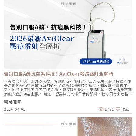
留在特定部位， 透過體積來填補或塑形 效果呈現 效果是漸進且全面的，讓
的自然光采抗老不應該是「加法」，而是「還原」。Profhilo 逆時針的哲
跟病患分享一個觀念：音波拉提不是「能量越強越好」，而是「能量要打在
肌膚變得更緊緻、 有彈性、有光澤，視覺上更自然 效果是立即且局部的，
學與辰美學的理念不謀而合：我們不希望客戶變得不像自己，我們希望妳在
對的地方」。每個人的皮膚厚度、皮下脂肪分布、筋膜層（SMAS）的深
能看到凹陷處被填平、 輪廓變得立體 適用對象 適合想改善肌膚鬆弛、細
未來的日子裡，依然保有那份緊緻、透亮的彈力美感。妳不需要厚重的粉底
度，甚至是神經血管的走勢都完全不同。即便是在同一個人的臉上，左側與
紋、膚質乾燥、 彈性下降，追求自然效果的人 適合想填補淚溝、法令紋、
來遮蓋疲態，因為最美的底妝，就是妳健康的真皮層。如果妳也想體驗這種
右側的組織密度也存在差異。傳統的音波療程多半屬於「盲打」，醫師只能
豐頰、豐下巴或鼻子，追求局部立體效果的人 維持時間 約6 ~ 12個月 （需
「由內而外」的重塑感，歡迎來到辰美學，讓我們為妳量身定制專屬的逆齡
憑藉經驗去推測深度，這就像是在迷霧中航行，風險與不穩定性自然較高。
視個人體質、代謝與保養習慣而異） 約6～18個月 （因品牌、分子大小及
處方箋。「詳細內容請詳見辰美學官網」
1.1 精準醫療的「透視眼」最新的Ultherapy Prime 美國音波二代搭載了升
個人體質而異） 值得一提的是，它不像音波拉提需要靠機器操作、產生熱
級版 DeepSEE® 即時影像技術。在施打的每一條能量時，我都能透過 2X 高
能導致術後紅腫，也不會像玻尿酸填充容易造成過度膨脹的人工感，而是像
清螢幕清晰地看見病患當下的組織層級。這意味著： 避開神經與骨頭：大
「智慧型保養」，漸進式修復你的肌膚底層架構。哪些人適合做璞菲洛？
幅降低因能量落點錯誤導致的劇痛或副作用。 精準鎖定 SMAS 筋膜層：確
Profhilo不僅適合輕熟女族群，也非常適合希望改善整體膚況、延緩老化的
保每一發熱凝結點都精確落在支撐輪廓的關鍵地基上。 即時監控探頭貼合
人。尤其推薦給以下族群： 面臨初老症狀者： 臉部、頸部或手部出現細
度：防止因貼合不全導致的表皮燙傷。二、 三種鬆弛型態：妳需要的是
紋、輕微鬆弛，以及肌膚彈性下降、缺乏緊實感的人。 膚質困擾者： 肌膚
「拉提」還是「緊緻」？很多客人到診間會直接說：「我要打音波。」但我
乾燥、毛孔粗大、膚色不均或膚質粗糙，希望透過深層保濕來全面提升膚況
通常會先進行細緻的觸診與影像觀察，因為「鬆弛」其實分為不同層次。如
的人。 追求自然效果者： 不希望外觀有大幅度改變，只想透過自然、漸進
果診斷錯誤，治療效果就會大打折扣。我將臉部老化歸納為三種主要型態，
的方式讓自己看起來更年輕、更有氣色。 對其他療程敏感者： 曾對雷射、
並給予不同的客製化建議：2.1 筋膜鬆弛型（結構下垂）這是最適合美國音
能量儀器等療程反應較大，或希望尋找一種低風險、低修復期的保養方式。
波二代的族群。表現為下顎線模糊、嘴角下垂（木偶紋）、整體輪廓往下
這項療程也特別受到熟齡上班族歡迎，因為療程快、不影響日常作息，對於
墜。這類問題的根源在於 SMAS 筋膜層失去張力，需要透過美音二代深達
告別口服A酸抗痘黑科技！AviClear戰痘雷射全解析
忙碌但仍想維持好氣色的族群非常友善。璞菲洛療程建議與效果說明璞菲洛
4.5mm 的聚焦能量，從地基進行「拉提」。2.2 表皮鬆弛型（膚質鬆軟）
建議以三次療程為一完整週期，前兩次治療間隔約30天，第三次則可延長至
如果妳覺得臉部皮膚軟爛、毛孔粗大、布滿細紋，這通常是真皮層膠原蛋白
青春痘（痤瘡）是許多人從青春期到成年後揮之不去的夢魘。為了抗痘，你
4至6個月後進行。必要時，醫師會根據患者肌膚老化程度，評估是否安排加
流失。此時我會建議以「無雙電波」或「鳳凰電波」為主，強化表層的「緊
是否也經歷過神農嚐百草的過程？從擦各種酸類保養品、看皮膚科拿抗生
強治療，以達到最佳效果。大部分患者在首次治療後約2至4週，能感受到肌
緻」，若能搭配美音二代 1.5mm 或 3.0mm 的探頭進行分層治療，效果會
素，到最後不得不吞下口服 A 酸，忍受嘴唇乾裂、皮膚脫屑，甚至還要定期
膚保濕度提升與質感柔嫩。完整療程結束後，肌膚彈性、細緻度與毛孔緊實
更全面。2.3 脂肪下移型（贅肉堆積）有些人老化表現是法令紋上方擠出一
抽血檢查肝功能指數。 難道，想要擁有乾淨平滑的肌膚，就必須付出這些
度明顯改善，效果可維持數月，期間因人而異，與個人膚質及保養習慣相
塊肉，或是出現明顯的雙下巴。這類族群除了筋膜拉提，還需要美音二代對
代價嗎？ 隨著醫學美容科技的進步，抗痘治療終於迎來了劃時代的突破。
關。針對肌膚老化較嚴重的患者，醫師會提供客製化療程方案，確保治療成
脂肪組織產生的微熱效應來進行收斂，收緊鬆贅組織，恢復線條的俐落感。
醫美圈圈
全球首款獲得美國 FDA 認證，專門針對「皮脂腺」進行治療的 AviClear 戰
效符合期待。為何完成完整療程後仍需定期補打？雖然Profhilo在第一年完
三、 關於痛感與效果：二代真的不一樣嗎？「醫師，聽說美國音波非常
痘雷射 正式問世。它主打不需依賴藥物、無嚴重副作用，透過專利
成三次療程後，可促進皮膚彈力蛋白的新生，但其成分會在體內逐漸代謝，
2026-04-01
1771
收藏
痛，是真的嗎？」這是許多客人心中的陰影。的確，第一代美國音波因其能
1726nm 波長雷射，從根源「關閉」過度活躍的皮脂腺。 這篇文章將帶你
約在施打後28天開始減少。儘管如此，Profhilo所啟動的生物刺激作用能持
量輸出極為強悍扎實，對某些痛感較敏感的客人來說確實是一大挑戰。但
全面深入了解 AviClear 戰痘雷射的作用原理、與傳統治療的差異、療程細
續約3個月左右。隨著時間流逝，皮膚的保濕度與細胞活化功能會逐漸降
Ultherapy Prime（美音二代）在 2026 年能被醫美圈推崇，關鍵就在於它
節以及真實的術後效果，幫助你評估這項抗痘黑科技是否適合自己。為什麼
低，肌膚質感可能回復至治療前的狀態。加上年齡增長與環境壓力，皮膚細
大幅優化了「舒適度」。3.1 減痛技術的優化美音二代優化了能量輸出的波
痘痘總是反覆發作？看懂萬惡之源「皮脂腺」在認識 AviClear 戰痘雷射之
胞活力下降，因此建議每3至4個月進行一次補打，持續激活肌膚，維持年輕
型與頻率，使熱能釋放更加穩定均勻。在臨床操作中，我發現客人的耐受度
前，我們必須先了解痘痘（痤瘡）究竟是怎麼形成。青春痘的生成機制主要
健康。一項針對40至65歲受試者的研究顯示，接受兩次Profhilo注射（間
顯著提升，不再需要像早期那樣「痛到想哭」。 見效時間：治療當下因組
包含四大關鍵： 皮脂分泌過盛：受到賀爾蒙、壓力、飲食或基因影響，皮
隔30天）後，在1個月與4個月的評估中，皮膚彈性與保濕度均有顯著提
織受熱收縮，會有 10-20% 的即時拉提感。真正的巔峰效果會在術後 2–3