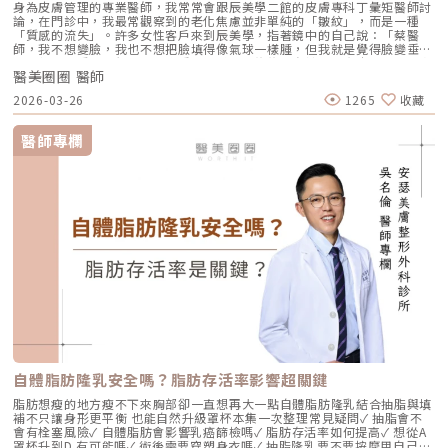
身為皮膚管理的專業醫師，我常常會跟辰美學二館的皮膚專科丁彙矩醫師討
論，在門診中，我最常觀察到的老化焦慮並非單純的「皺紋」，而是一種
「質感的流失」。許多女性客戶來到辰美學，指著鏡中的自己說：「蔡醫
師，我不想變臉，我也不想把臉填得像氣球一樣腫，但我就是覺得臉變垂
了、乾了，看起來很累。」這種「累感」，往往來自於肌膚真皮層結構的崩
醫美圈圈 醫師
解。過去我們習慣用玻尿酸去「填補」凹陷，或是用電音波去「緊緻」皮
表，但在這兩者之間，其實存在著一個關鍵的空白區：生物重塑（Bio-
2026-03-26
1265
收藏
Remodeling）。這就是為什麼我對 Profhilo 逆時針（俗稱：璞菲洛）情
有獨鍾的原因。一、 重新定義抗老：為什麼妳需要的是「重塑」而非「填
充」？在深入了解 Profhilo逆時針 之前，我們必須先釐清肌膚老化的本
醫師專欄
質。肌膚的年輕度由真皮層的三大支柱決定：水份、膠原蛋白
（Collagen）以及彈力蛋白（Elastin）。多數人對膠原蛋白耳熟能詳，它
就像建築物的「鋼筋水泥」，負責撐起皮膚的厚度與體積；然而，讓肌膚在
做表情後能迅速回彈、維持組織張力的關鍵，其實是彈力蛋白。彈力蛋白就
像支撐鋼筋的「橡皮筋」，不幸的是，人體在青春期過後，彈力蛋白的合成
速度就會大幅下降。當彈力蛋白流失，肌膚就會像失去彈性的鬆緊帶，出現
細紋、毛孔粗大、甚至是難以處理的「鬆弛型下垂」。傳統玻尿酸屬於「填
充型」，主要目的是增加體積（Volumizing），如果過度施打，容易造成
面部僵硬或「醫美臉」。而 Profhilo 逆時針的誕生，是為了從細胞底層進
行「修復與重塑」，讓皮膚自己找回年輕時的彈性。二、 Profhilo 逆時針
的科學核心：NAHYCO™ 專利技術Profhilo逆時針來自瑞士著名的 IBSA 製
藥集團。身為專業醫師，我非常看重產品的「純淨度」與「穩定性」。
Profhilo 之所以能在國際醫美界佔有一席之地，在於其革命性的
NAHYCO™ 專利熱融合技術。1. 醫學界的「純淨」突破：無化學交聯劑一
般玻尿酸為了維持在體內的時間，必須添加化學交聯劑（如 BDDE）。雖然
這在合法範圍內是安全的，但對於過敏體質或追求極致天然的客戶來說，仍
存在延遲性發炎的風險。Profhilo逆時針 透過精確的加熱與降溫製程，讓
自體脂肪隆乳安全嗎？脂肪存活率影響超關鍵
高分子與低分子玻尿酸產生自然的氫鍵鍵結，完全不含 BDDE。這意味著它
具備極高的「生物相容性」，注射後能與人體組織完美融合。2. 高低分子玻
脂肪想瘦的地方瘦不下來胸部卻一直想再大一點自體脂肪隆乳結合抽脂與填
尿酸的「黃金比例」Profhilo 含有目前市面上極高濃度的玻尿酸
補不只讓身形更平衡 也能自然升級罩杯本集一次整理常見疑問✓ 抽脂會不
（64mg/2ml），它結合了： 高分子量玻尿酸（H-HA）：提供穩定的物理
會有栓塞風險✓ 自體脂肪會影響乳癌篩檢嗎✓ 脂肪存活率如何提高✓ 想從A
支撐與深層鎖水，改善鬆弛。 低分子量玻尿酸（L-HA）：作為傳遞信號的
罩杯升到D 有可能嗎✓ 術後需要穿塑身衣嗎✓ 抽脂隆乳要不要按摩用自己的