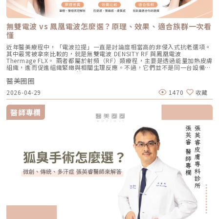
年新一代抗痘武器AviClear 戰痘雷射（1726nm）問世，無疑為醫學美容界
成一個個熱凝結點，刺激組織收縮與膠原蛋白新生。部分音波療程可透過不
因為沒有雷射或電波的「熱傷害」，所以術後照顧相對簡單，反黑機率極
素問題，也更符合現代人對於恢復期短、風險低的期待。Reepot 為何能將
與深受痘痘困擾的患者，提供了一個全新、安全且具備極長效性的無藥物解
同深度探頭，將能量作用到接近深層支撐結構的位置，例如常被討論的
低。做完後通常會有 1~3 天的微泛紅，能溫和改善膚質與毛孔細緻度的新
斑點一撕即除？人工皮代謝讓改善更有感為什麼 Reepot 能做到治療後「撕
答。它成功將抗痘戰場，從伴隨負擔的全身性藥物代謝，精準轉移至局部的
SMAS 筋膜層。SMAS 是臉部支撐結構的一部分，傳統拉皮手術也會處理這
興療程。醫美療程怎麼選？重點大評比為了讓你更清楚怎麼挑選，我們整理
除人工皮時同步帶走斑點」？這與它的能量作用與術後設計密切相關。
皮脂腺控制，從源頭阻斷致痘環境。如果你也厭倦了反覆擦藥、吃藥的無盡
個層次。音波的概念，就是透過非侵入式方式，把能量送到較深層的支撐結
了五大主力療程的比較表：療程後的關鍵：醫美術後保養黃金法則許多人投
無雙電波 vs 鳳凰電波怎麼選？原理、效果、適合族群一次看
Reepot 透過 532 nm 能量搭配冷剝離技術，使表層黑色素逐漸被帶向角質
輪迴，渴望重新擁有一張清爽、穩定、不易泛油光的健康臉龐，建議尋求專
構，幫助輪廓往上拉。所以音波常見的效果感受包括：下顎線變清楚、嘴邊
入療程本身，卻忽略術後照護的重要性，可能影響修復效果，甚至增加色素
層；治療後覆蓋的人工皮則提供穩定、封閉式的修復環境，讓色素在代謝期
懂
業醫師進行完整的膚況評估。透過精準的雷射療程規劃，為自己預約一個遠
肉改善、臉部線條變順、雙下巴或下半臉鬆垂感變少。如果你的困擾不是細
沉澱風險。掌握以下三大原則，有助於穩定膚況並延續療程效果：1. 加強保
間被更完整地固定在表皮。當人工皮在回診時由專業人員取下，老化角質連
離痘疤與油光的全新未來！
紋，而是「臉往下掉」、「輪廓線越來越模糊」、「拍照時下半臉變重」，
濕修護雷射或電波療程後，肌膚屏障暫時較為脆弱，容易出現乾燥與水分流
近年醫美療程中，「電波拉提」一直是討論度相當高的非侵入式抗老選項。
同部分色素會一併脫落，因此能呈現出「一撕即除」的改善效果。以冷卻保
音波通常會比電波更貼近你的需求。不過音波也不是越深越好、越痛越有
失。建議選擇成分單純、無香精與酒精的保濕與修護產品（如玻尿酸、神經
其中最常被拿來比較的，就是無雙電波 DENSITY RF 與鳳凰電波
護與機械式震動相結合的方式，讓斑點代謝更有感，也讓治療成果更直觀。
效。不同部位需要不同探頭、不同深度與不同發數，醫師必須依照臉型、脂
醯胺），協助維持肌膚修復所需的穩定環境。2. 落實防曬措施術後肌膚對紫
Thermage FLX。 兩者都屬於射頻（RF）類療程，主要是透過能量加熱皮膚
誰適合做 Reepot？讓你一眼就能找到自己的定位Reepot 特別適合以下肌
肪厚度、骨架與皮膚狀況去規劃。打錯層次、能量過高或發數不合適，都可
外線較為敏感，建議使用足夠防曬係數（如 SPF30–50 以上），並搭配帽
組織，進而促進組織緊緻與相關生理反應。不過，它們並不是同一台設備，
膚需求： 曬斑、雀斑、老人斑、顴骨母斑 膚色暗沉不均，看起來不夠乾淨
能影響效果與安全性。電波、音波、傳統拉皮手術差異表 項目 電波拉提 音
子、陽傘等物理性防曬，以降低色素沉澱的風險。3. 避免刺激性保養於恢復
也不只是名稱不同而已。 簡單來說： 鳳凰電波較常被用於輪廓緊緻與拉提
做過除斑，但怕反黑、怕紅腫 希望治療後恢復期短、隔天能上班 膚質偏薄
波拉提 傳統拉皮手術 療程原理 使用RF射頻能量，透過熱能刺激膠原蛋白收
期間內，應暫停使用酸類（如果酸、水楊酸）、A醇、去角質及高刺激性美
醫美圈圈
需求，屬於單極射頻應用的代表療程； 無雙電波則為結合單極與雙極射頻
或偏敏感，不敢嘗試侵略性太高的治療Reepot AI時光雷射的效果：一次能
縮與新生 使用聚焦式超音波能量，將熱能聚焦到特定深度，刺激組織收縮
白產品。實際恢復時間會依療程種類與個人膚況不同，建議依照醫師指示逐
的複合式電波療程，常被用於同時兼顧緊緻與膚質改善。 根據原廠資料，
改善什麼？以下為臨床上常見改善情況（效果因個人皮膚而異）： 斑點淡
與膠原蛋白新生 透過外科手術方式，移除多餘皮膚，並重新拉提、固定鬆
2026-04-29
1470
收藏
步恢復日常保養。毛孔粗大常見問題Q&A Q1：做完醫美，毛孔就可以「完
Thermage 為非侵入式射頻療程，可應用於肌膚緊緻與平滑需求；而
化明顯 膚色提亮、均勻度提升 老人斑變淡、邊界變柔和 妝感變乾淨，妝更
弛組織 作用方向 偏向皮膚緊緻、細紋、膚質與鬆弛感改善 偏向深層支撐、
全消失」嗎？ 這是不切實際的期望喔！毛孔是皮膚正常的生理結構，不可
DENSITY 則採用單極與雙極射頻能量，可作用於不同皮膚層次。 這也是為
貼更亮 肌膚質地有細緻感Reepot 術後恢復期與照護指南Reepot 最大優勢
輪廓拉提、下顎線與嘴邊肉改善 偏向明顯鬆弛、下垂組織與多餘皮膚的結
能完全消失不見。醫美療程的目標是讓變大、變形毛孔「縮小、變淺」，讓
什麼許多人在選擇療程時會產生疑問： 我需要的是「輪廓拉提」，還是
之一就是修復期短。常見反應淡淡泛紅：1–3 天斑點結痂／色素加深：3–7
醫師專欄
構性改善 常見作用層次 真皮層、皮下組織，依儀器與能量設定不同 真皮
肌膚在視覺上達到平滑、細緻的效果，也就是俗稱的「水煮蛋肌」狀態。
「膚質細緻」？ 我適合鳳凰電波，還是無雙電波？ 兩者是否可以搭配施
天代謝期：1–2 週術前事項1. 治療部位若有傷口、感染或過敏發炎需等肌膚
層、皮下組織、筋膜層等不同深度，依探頭與機型不同 皮膚、皮下組織、
Q2：打雷射縮毛孔，皮膚會不會越打越薄？ 正確的雷射治療不但不會讓皮
作？ 以下將用較好理解的方式，帶你一次釐清兩者差異。什麼是鳳凰電波
恢復後再施作。2. 有心律調節器、光敏感或慢性疾病者需由醫師評估安全
SMAS筋膜層等，依手術方式不同 適合部位 臉部、眼周、下顎線、頸部、身
膚變薄，反而會因為刺激真皮層膠原蛋白新生，讓肌膚變得更厚實、更有彈
Thermage FLX？鳳凰電波的正式名稱是 Thermage FLX，為台灣索塔
性。3. 孕婦、哺乳者與近期使用光敏藥物者不建議進行光電療程。4. 三個
體局部等，依機型適應症與醫師評估 額頭、眉眼、下半臉、下顎線、雙下
性！但前提是「間隔時間要充足」且「能量掌控得當」，過度頻繁的施打才
SoltaTaiwan Limited旗下的射頻設備。根據台灣原廠資料，Thermage
月內做過深層換膚或磨皮者需與醫師確認治療時機。5. 術前請避免日曬並停
巴、頸部等，依機型與探頭而定 臉部、下半臉、頸部等明顯鬆弛部位 主要
有可能破壞皮膚屏障。Q3：改善毛孔粗大，通常需要打幾次才有效？ 醫美
FLX 採用單極電容耦合射頻技術。所謂「電容耦合」，簡單來說就是能量透
止酸類、去角質與刺激性保養品。這些都有助於減少反黑。術後照護1. 人工
效果 緊緻肌膚、改善細紋、膚質變細緻、鬆弛感下降 拉提輪廓、改善嘴邊
不是變魔術，通常需要一個「療程」的規劃。以皮秒雷射或微針電波為例，
過皮膚表面傳導進入皮膚內部，無需破壞皮膚結構。它的特色是「單極電
皮需連續貼著約 14 天且不可自行撕除。2. 若人工皮翹起或濕潤可加貼更大
肉、下顎線模糊、臉部下垂感 改善明顯鬆弛、下垂與多餘皮膚，拉提幅度
通常會建議進行 3~5 次（每次間隔約 4~6 週）為一個完整療程。不過，多
波」。是能將熱能傳遞到較深層的皮膚組織，形成較廣泛的容積式加熱。一
片人工皮加強固定。3. 術後兩週內避免三溫暖、蒸氣、劇烈流汗與飲酒。4.
通常較明顯 適合對象 皮膚開始鬆、細紋變多、毛孔或膚質變粗、想讓臉看
數人在第 2 次治療後，就會感覺到上妝變得服貼、出油量減少的明顯變化
般民眾常聽到的「電波拉提」、「緊緻輪廓」、「改善鬆弛」，多半就是從
請按時回診由專業人員移除人工皮並檢查膚況。5. 如出現紅腫、刺癢或滲出
起來更緊緻的人 輪廓開始下垂、嘴邊肉明顯、下顎線不清楚、下半臉變重
了。Q4：我是容易泛紅的敏感肌或酒糟肌，也能做醫美縮毛孔嗎？需經醫
這類療程概念延伸而來。由於屬於非侵入式，不需要手術或注射，且通常恢
應立即聯絡診所處理。6. 色素代謝期間避免使用磨砂、卸妝棉與去角質產
的人 中重度鬆弛、皮膚明顯下垂、多餘皮膚較多，且能接受手術恢復期的
師審慎評估。敏感肌或酒糟肌因皮膚屏障較脆弱，若在發炎尚未穩定的情況
復期較短；效果可能在療程後逐漸顯現，並隨著時間持續變化。鳳凰電波適
品。7. 修復期需加強保濕並確實做好防曬。Reepot 的優勢到底在哪？與傳
人 麻醉方式 多數不需麻醉，或依疼痛耐受度使用表面麻醉、舒緩方式 依機
下進行高能量雷射，可能增加泛紅加劇或刺激反應的風險。因此治療重點通
合施打族群鳳凰電波比較常被期待用在以下需求： 臉部鬆弛感 下顎線不清
統雷射比較 療程項目 傳統除斑雷射 Reepot AI時光雷射 冷卻保護 冷卻可能
型、能量與個人耐受度，可能不需麻醉或搭配舒緩方式 通常需要局部麻
常會先放在「穩定膚況與降低發炎反應」，並依個別狀況調整可能的誘發因
楚 嘴邊肉或輪廓線變模糊 眼周細紋與鬆弛 身體局部肌膚鬆弛 常被作為年度
較簡單、 熱傷害風險較高 -2°C 到-6°C冷卻 +血管保護， 反黑風險較低 精
醉、舒眠麻醉或全身麻醉，依手術範圍而定 療程時間 約45分鐘至2小時，
素。待肌膚穩定後，再由醫師評估選擇較溫和的療程，例如微針類療程或能
型保養選項之一不過要特別注意，任何非侵入式儀器療程都不是拉皮手術，
準度 多仰賴醫師經驗判斷 斑點範圍、能量輸出 AI影像分析＋自動調能增精
依部位與發數不同 約30分鐘至1.5小時，依部位與發數不同 約2至4小時以
量可精準控制的微針電波，以循序漸進方式改善毛孔粗大與膚質細緻度。
也不是填充療程。它比較適合用來改善輕度到中度鬆弛，若已經有明顯皮膚
準 舒適度 熱感明顯，需敷麻 即時冷卻系統，可不需敷麻 反黑風險 較高 較
上，依手術範圍與複雜度不同 修復期 多數人修復期短，可能有暫時泛紅、
Q5：我平常有在擦酸類或A醇縮毛孔，做醫美前後需要停用嗎？建議暫停使
下垂、脂肪位移或組織支撐不足，仍需要由專業醫師評估是否需搭配其他療
低 混合型斑點 需搭配其他療程，分次處理 AI辨識斑點深淺類型， 能同步處
腫脹或熱感 多數人修復期短，可能有暫時泛紅、痠脹、觸痛感 修復期較
用，但實際時間需依療程種類與個人膚況調整。酸類（如果酸、水楊酸）與
程。什麼是DENSITY RF無雙電波 ？無雙電波的英文名稱為 DENSITY，由
理多種斑點 療程次數 修復期 可能需多次，修復期較長 單次有感改善、修復