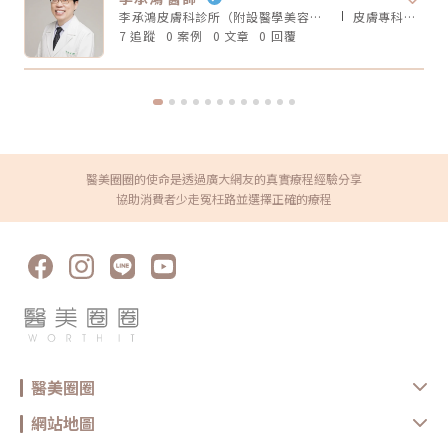
厚度、脂肪量、鬆弛程度更重要。Q4：電波音波可以取代拉皮手術嗎？不
哺乳 是否有心律調節器或植入式電子裝置 施作區域是否有金屬植入物 是否
李承鴻皮膚科診所（附設醫學美容中心）
皮膚專科
醫師
能完全取代。電波音波適合輕度到中度鬆弛，屬於非侵入式抗老療程。如果
有嚴重皮膚發炎、傷口或感染 近期是否做過其他醫美療程 是否有蟹足腫或
是非常明顯的皮膚鬆垂或組織下滑，仍可能需要評估手術或其他治療方式。
7 追蹤
0 案例
0 文章
0 回覆
特殊體質 是否正在服用影響皮膚修復的藥物這些資訊都應在諮詢時主動告
Q5：電波音波多久做一次？每個人的老化程度、儀器種類、能量設定和維
知醫療院所，即便是非侵入式療程，也不是每個人都適合做。做完電波後怎
持需求不同，沒有固定答案。一般會由醫師依照膚況、年齡、預算與期待效
麼保養？電波療程後，多數人不需要長時間恢復期，但仍建議做好基礎照
果規劃，不建議自己照網路頻率硬套。搞懂電波跟音波的差別，才能選對適
護： 加強保濕 避免過度去角質 做好防曬 短期內避免高溫環境，例如三溫
合自己的療程電波跟音波都是常見的非侵入式抗老療程，但它們不是誰取代
暖、烤箱 避免同時疊加刺激性保養品 依照院所指示安排回診或追蹤如果出
誰，也不是誰一定比較好。圈圈提醒，做療程前不要只看網路心得，也不要
現明顯紅腫、疼痛、水泡、凹陷或異常不適，應儘快回原院所或尋求專業醫
只聽「哪個最紅」。真正重要的是：你想改善的是什麼問題、由誰來評估與
療協助。FAQ：無雙電波 vs 鳳凰電波常見問題Q1：無雙電波和鳳凰電波哪
操作、療程規劃是否真的符合自身臉部條件。選對療程，不是追求最貴、最
個效果比較好？沒有絕對誰比較好。無雙電波偏向膚質、細緻與自然緊緻；
痛、最強，而是找到真正適合自己的方式。變美可以慢慢來，但觀念一定要
鳳凰電波偏向輪廓拉提與深層緊實。選擇重點應該是你的需求，而不是單看
先對！★溫馨提醒★小編要提醒大家，醫療並非單純的商業交易，所有的療
療程名氣。Q2：無雙電波可以取代鳳凰電波嗎？不一定。兩者能量設計與
程都伴隨著風險。因此，作為消費者應該謹慎選擇合適的醫療方案，以確保
醫美圈圈的使命是透過廣大網友的真實療程經驗分享
療程定位不同，並非互相取代關係。若主要需求是膚質與輕度緊緻，無雙電
安全與健康。
波可能適合；若主要需求是明顯輪廓拉提，鳳凰電波仍有其定位。Q3：無
協助消費者少走冤枉路並選擇正確的療程
雙電波適合年輕人嗎？若已開始出現膚質粗糙、毛孔、細紋或輕微鬆弛，無
雙電波可作為早期保養型選項。不過仍建議由專業醫師評估是否真的需要施
作。Q4：電波拉提可以維持多久？維持時間會因年齡、膚況、生活習慣、
保養方式、能量設定與個人體質不同而有差異。多數電波療程並非永久效
果，通常需要定期保養。Q5：做完電波可以馬上化妝嗎？多數情況下恢復
期不長，但實際仍需依個人膚況與療程反應而定。若出現泛紅、敏感或熱
感，建議先讓肌膚休息，並加強保濕與防曬，並依醫療院所指示進行後續照
護。選對療程，比跟風更重要無雙電波與鳳凰電波各有優勢，前者偏向細緻
膚質與自然緊緻，後者則更聚焦在輪廓拉提與深層抗老。與其問「哪一個比
較厲害」，不如先釐清自己最在意的是膚質、鬆弛、輪廓，還是整體老化
感。但無論選哪一種，都建議先諮詢合格醫療院所，由專業醫師評估膚況、
年齡、鬆弛程度、預算與期待值，才能做出更安全也更符合期待的選擇。同
時，也建議選擇原廠認證或合法合格的醫療院所，確認設備來源、探頭是否
醫美圈圈
為原廠正貨，以及操作人員是否具備相關經驗，這些都是影響療程安全與效
果的重要關鍵。醫美療程沒有標準答案，適合別人的療程，不一定就是最適
合自己的選擇。建議在施作前，先與專業醫療院所充分諮詢，了解自身膚
網站地圖
況、期待效果與可能限制，再做出更安心的決定。真正理想的變美，不是追
求一次到位，而是用正確的方式，讓自己一步一步變得更自然、精緻、又有