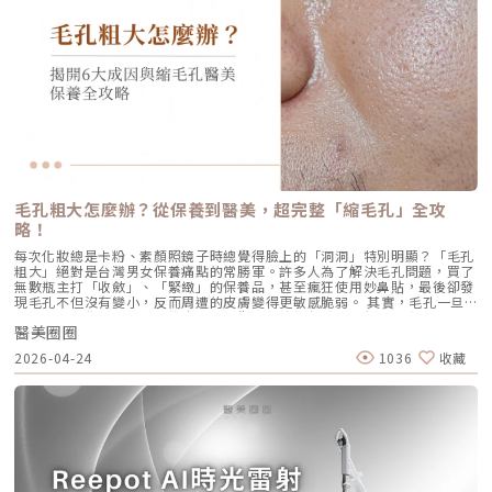
脂腺製造出過多的油脂。 毛囊角化異常：老廢角質無法正常代謝，與油脂
升，且效果可維持至少4個月。受試者自我評估亦反映皺紋減少、肌膚更緊
個月，隨著膠原蛋白的大量新生，輪廓會日益清晰。 維持時間：在規律的
混合後堵塞毛孔，形成粉刺。 痤瘡桿菌增生：堵塞的無氧毛孔成為痤瘡桿
緻，印證持續治療的重要性。（參考來源：Sparavigna et al., 2022）璞
生活作息下，一次優良的治療效果可維持 12–18 個月。四、 蔡醫師的減齡
菌（C. acnes）的溫床，細菌大量繁殖。 發炎反應：細菌代謝物引發免疫
菲洛療程前後注意事項術前： 停止服用抗凝血藥物（如阿斯匹靈、維他命
處方箋：美音二代的精準佈點很多診所標榜「破千條」的音波，但我始終堅
反應，導致紅腫、化膿，形成嚴重的囊腫型或膿皰型痘痘。在這四個環節
E） 治療當天避免化妝、飲酒 保持作息規律，避免熬夜與重度壓力術後：
持：條數不是越多越好，精準度才是關鍵。過多的能量可能造成脂肪萎縮
中，「皮脂分泌過盛」是啟動後續一連串災難的開關。傳統的治療方式，如
24小時內避免按摩施打部位 三天內避免劇烈運動與三溫暖 一週內避免臉部
（臉凹），過少則無感。在辰美學，我會根據每一位客人的臉型厚薄、鬆弛
抗生素主要針對殺菌；外用酸類主要針對去角質。唯有口服 A 酸能夠有效抑
熱敷與刺激性護膚產品 建議加強保濕、防曬，幫助效果延長璞菲洛副作用
程度，規劃專屬的能量地圖。以下是 2026 年我常用的建議處方： 施作區
制皮脂腺分泌，這也是為什麼口服 A 酸過去被視為治療嚴重痘痘的終極武
與風險Profhilo屬於非交聯玻尿酸，不含化學交聯劑，生物相容性極佳，副
域 建議條數參考 蔡醫師臨床改善重點 全臉輪廓拉提 500 – 800 條 筋膜拉
器。然而，口服 A 酸伴隨著全身性的副作用。而 AviClear 戰痘雷射的誕
作用相對少。常見輕微反應包括： 注射處短暫腫脹、微紅 局部輕微瘀青
提改善法令紋 中下臉重點加強 300 – 500 條 筋膜拉提改善嘴邊肉 眼周與提
生，就是為了一次解決這個痛點：我們能不能在不吃藥的情況下，精準且長
（數日內可自行消退） 極少數人可能會有輕微搔癢或壓痛感，通常在數天
眉 100 – 200 條 改善眼尾下垂。 4.1 複合式療程的加乘效果如果想要達到
效地控制皮脂腺？什麼是 AviClear 戰痘雷射？解密 1726nm 的物理奇蹟
內緩解※ 選擇合法診所與原廠授權產品，是避免療程風險最關鍵的因素。
更好的「精緻度」，我常會建議在音波拉提後，搭配再生針（瑞德喜）進行
AviClear 戰痘雷射是一台利用特定波長光能來治療痤瘡的醫療儀器。它的核
為什麼 Profhilo 成為新一代醫美趨勢？隨著醫美觀念的演變，越來越多人
外輪廓的固定，或是以「混合式填充」補足流失的骨架支撐。這種「由內拉
心技術在於突破性的1726nm 波長雷射。1. 為什麼是 1726nm 波長？「專
追求自然、柔和的改善效果，不希望臉部看起來僵硬或過度膨脹。Profhilo
提、由外固定」的複合思維，才是現代抗老的趨勢。五、 2026 醫美行情與
吃油脂」的標靶治療在雷射醫學中，不同的波長會被不同的目標物（如黑色
與傳統填充型療程最大的不同，在於它獨特的「重建」式作用。Profhilo
避坑建議當妳搜尋「美國音波二代價格」時，會發現市場行情落差很大。身
素、血紅素、水分）吸收。1726nm 這個波長非常特殊，它在人體組織
並非單純地填補，而是將高濃度玻尿酸均勻分布於肌膚真皮層，從底層刺激
毛孔粗大怎麼辦？從保養到醫美，超完整「縮毛孔」全攻
為醫師，我必須提醒大家，費用背後包含的是原廠探頭成本、儀器維護、以
中，被皮脂（油脂）吸收的效率，大約是被水分吸收的 2 倍。當 AviClear
膠原蛋白與彈力蛋白新生，啟動肌膚的自我修復能力，讓效果柔和自然，能
及最重要的「醫師的技術與判讀經驗」。 認明原廠授權：施打前請掃描儀
略！
的雷射光束打入真皮層時，能量會精準地被富含油脂的「皮脂腺」大量吸
有效降低傳統填充物可能帶來的異物感，也更貼近肌膚自然老化的邏輯。此
器與探頭 QR Code，確保非水貨或非法翻新探頭。 選擇認證醫師：音波拉
收，進而產生熱能。這些熱能會破壞過度活躍的皮脂腺細胞，變得萎縮、分
外，Profhilo 完美契合了當前醫美市場「微侵入式」與「預防型保養」的
每次化妝總是卡粉、素顏照鏡子時總覺得臉上的「洞洞」特別明顯？「毛孔
提需要精準的解剖學知識，只有受過原廠培訓的醫師，才能在「安全邊界
泌量大幅下降。當沒有過多的油脂，毛孔就不易堵塞，痤瘡桿菌也失去了生
趨勢。它填補了日常保養品與侵入式手術之間的空缺，不需像肉毒桿菌那樣
粗大」絕對是台灣男女保養痛點的常勝軍。許多人為了解決毛孔問題，買了
內」將能量發揮到極致。六、 結語：愛美，是為了成就更好的自己我常
存的養分，痘痘自然就失去了生長的溫床。2. AviCool™ 藍寶石冷卻系統：
限制表情，也不需要像手術拉皮那樣漫長的恢復期。對於生活忙碌、注重效
無數瓶主打「收斂」、「緊緻」的保養品，甚至瘋狂使用妙鼻貼，最後卻發
說，醫美的意義不在於把妳變成另外一個人，而在於「找回最巔峰狀態的
保護表皮，大幅提升舒適度既然要用熱能破壞深層的皮脂腺，表皮會不會被
率的現代人來說，這讓它更容易被接受，成為許多人延緩老化、提升膚質的
現毛孔不但沒有變小，反而周遭的皮膚變得更敏感脆弱。 其實，毛孔一旦
妳」。看著客人在治療後，重新對鏡子裡的自己露出自信的微笑，那是我身
燙傷？這正是 AviClear 的另一項核心專利。機器配備了專屬的 AviCool™
首選。臨床案例分享以下為原廠提供的實際案例，透過Profhilo逆時針療
被撐大，就像是被撐鬆的橡皮筋，光靠日常塗抹保養品是很難「完全逆轉」
為醫師最大的成就感。我會運用 Ultherapy Prime 美國音波第二代的精準
藍寶石接觸式冷卻系統。在雷射擊發前、擊發中與擊發後，冷卻系統會持續
程，觀察治療前後肌膚狀態的變化，供大家參考了解療程效果。璞菲洛
醫美圈圈
的。想要有效改善毛孔粗大，我們必須先搞懂你的毛孔是哪一種「型」，才
技術，結合我對面部結構的美感理解，悉心守護妳每一寸肌膚的張力。如果
將表皮溫度維持在安全的低溫狀態。這不僅能防止表皮熱傷害、避免術後反
Profhilo常見Q&AQ1：PROFHILO和水光療程有什麼差別？ 水光著重在肌
能對症下藥！這篇文章將帶你從日常保養到專業醫美療程，全面拯救毛孔粗
您也對輪廓的流失感到焦慮，或者正猶豫哪種療程最適合自己，歡迎預約來
黑，更大幅降低了療程中的痛感，讓患者在不需要敷麻藥的情況下（視個人
2026-04-24
1036
收藏
膚表層補水，讓皮膚變得水嫩透亮；而PROFHILO作用層次更深，不只補
大的終極對策。為什麼我的毛孔會變大？揭開毛孔粗大的 6大元兇在探討怎
診間，讓我們在一個放鬆、透明的環境下，一起討論出最適合您的減齡計
耐受度而定），也能順利完成治療。AviClear 戰痘雷射 vs. 藍雷射與傳統療
水，還能活化膠原蛋白、彈力蛋白等細胞修復，提升整體彈性與緊緻度。它
麼解決之前，我們得先抓出讓毛孔變大的罪魁禍首。毛孔粗大絕對不是單一
畫。
法：抗痘金大PK過去我們面對嚴重的青春痘，「吞口服A酸」幾乎是唯一的
的特點是透過穩定擴散來刺激肌膚自我修復，不靠刺激或破壞，適合想全面
原因造成的，通常是以下幾個因素交織而成的結果：1. 【油脂型毛孔】：中
終極解方。然而，隨著光電科技的突破，現代的醫美抗痘已經邁入了「精準
改善膚況的人。Q2：可以和電波、音波等療程搭配嗎？ 可與電波、音波等
東油田的擴建工程毛孔是皮脂排出的主要通道。當你的皮脂腺天生比較發
破壞皮脂腺」的新紀元。目前市面上討論度最高的兩大抗痘黑科技，分別是
療程搭配使用，建議間隔約兩週，具體施打順序與時間需由醫師評估。電
達，或是受到氣溫升高、荷爾蒙波動、常吃高油高糖食物影響，導致出油量
AviClear 戰痘雷射與 CAPRI 藍雷射。雖然兩者都主打不吃藥、從根源控
波、音波術後可加速肌膚修復並延長效果，但需等皮膚完全降溫後再進行
大增時，通道就會被迫「擴建」來排出這些大量油脂。2. 【角質型毛孔】：
油，但在波長與作用機制上卻有著根本的差異。我們該如何選擇？它們與傳
Profhilo療程。施打前請務必諮詢醫師，遵從專業建議安排療程。Q3：璞
通道堵塞引發的連鎖反應健康的肌膚會自然代謝老廢角質，但如果代謝異
統的口服A酸又有什麼不同？以下為您全面解析。頂尖對決：AviClear 戰痘
菲洛每年需要打幾次？ 一個完整療程通常包含三次施打，前兩次相隔約一
常，這些廢棄角質就會和皮脂、空氣中的髒污混合在一起，死死地堵塞在毛
雷射 vs. CAPRI 藍雷射這兩款都是目前熱門的無藥物抗痘雷射，雖然目標一
個月，第三次則可在四到六個月後進行。視個人膚況與需求，也可安排後續
孔開口。久而久之，毛孔就像被塞了軟木塞一樣，被越撐越大。3. 【老化型