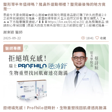
整形等半年值得嗎？隆鼻外還動哪裡？整完最後悔的地方竟
是…
思庭今天要來開箱❤️依心商城❤️的客製化明星商品是訂購了許久的思庭2.0
之前早就被超粒方隆鼻、愛里削骨等影片生火自然又好看 實在燒死人了🔥
🔥🔥下方點擊購買連結🔗⬇️⬇️⬇️https://lin.ee/DLnEwZE( 此為預購商品 煩
請耐心等候回覆 )思庭大改造方案內容物💁‍♀️五爪前額拉提*1👃結構式隆鼻*1
(加購縮鼻翼、敲鼻骨、貴族手術)👄微笑嘴角*1 (加購嘴邊肉拉提)重點摘
謝東穎 醫師
要：00:00 搶先看⚡⚡01:43 開箱手術方案內容物02:02 上臉眉眼分析 : 五
爪前額拉提02:36 中臉隆鼻分析 : 結構式隆鼻合併貴族手術03:58 下臉唇巴
2025-09-22
1841
收藏
分析 : 微笑嘴角+嘴扁肉拉提04:43 華麗買家秀05:25 五星好評分享
⭐⭐⭐⭐⭐▸▸歡迎合作洽談：followheart.marketing@gmail.com◂◂依心唯
美整形外科診所地址｜台北市信義區基隆路二段15號2樓電話｜（02）
醫師專欄
2345-6777官方網站｜https://www.followheart.com.tw/官方諮詢｜
https://follow-heart.com/line臉書粉專｜https://follow-
heart.com/case_fbIG追起來｜https://follow-
heart.com/case_igWeChat ID｜Dr_followheart
拒絕填充感！Profhilo逆時針，生物重塑找回肌膚透亮飽滿