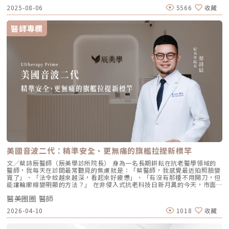
與常見問題，一次搞懂「逆時針玻尿酸」的魅力！ 璞菲洛Profhilo是什
交界：透過提升肌膚彈力，自然弱化法令紋的視覺感。 耳廓下前緣：強化
2025-08-06
5566
收藏
麼？ 璞菲洛是一項注射型玻尿酸產品，由瑞士IBSA研發，正式名稱為「高
臉部外側緊緻度，讓輪廓不再鬆垮。 下頷嘴角交界：改善嘴角周圍的鬆
低分子玻尿酸皮下植入劑」，在台灣獲得衛福部核准，俗稱為「逆時針」。
弛，恢復皮膚原有的拉力。 下顎角前緣：誘導彈力蛋白新生，收緊下頷邊
與傳統玻尿酸不同，璞菲洛不以填補凹陷為目的，而是透過生物重塑（bio-
緣的曲線。這五個點位並非用來「填充凹陷」，而是作為信號啟動點，讓玻
醫師專欄
remodeling）方式，喚醒肌膚自身的修復機能，促進膠原蛋白和彈力蛋白
尿酸在皮下如水幕般擴散，誘導彈力蛋白大量新生，像是在皮下植入了一層
的生成，達到自然緊緻與改善膚質的效果。璞菲洛Profhilo的五大特色璞菲
隱形的「彈力網」，讓下顎線與中臉自然回歸緊緻狀態。2. 火雞頸與橫向頸
洛之所以能引發醫美界關注，主要在於它與傳統玻尿酸有著本質上的不同，
紋：修復彈力纖維的救星頸部皮膚極薄，且缺乏支撐結構，老化多半是因為
透過獨特技術從根本上改善肌膚狀態。以下是璞菲洛最突出的五大特色：1.
彈力纖維斷裂。傳統填充型玻尿酸因為有化學交聯，施打後容易因重力或皮
獨特「生物重塑」機制：啟動膠原與彈力蛋白再生璞菲洛的核心技術採用專
膚過薄而產生凸起（毛毛蟲現象）。Profhilo 具備極佳的流動性，能均勻
利高、低分子量玻尿酸複合配方，在不添加交聯劑的情況下，能刺激皮膚深
滲透進頸部真皮層，不是填平皺紋，而是從底層重塑頸部肌膚的厚度與張
層的纖維母細胞、角質細胞和脂肪細胞，促使膠原蛋白和彈力蛋白大量新
力，是目前改善頸部質感的首選。3. 手背（雞爪手）：重建真皮層的緊實度
生，從源頭改善肌膚鬆弛與老化問題。2. 全面改善膚況：不只填補，更提升
雙手最容易因彈力蛋白流失而顯得乾癟、血管明顯。Profhilo 透過「非填
整體膚質有別於傳統玻尿酸的局部填充，璞菲洛注射後會均勻擴散至皮膚的
充」的方式，啟動手背肌膚的自我修復機制。它不僅是補水，更是透過生物
真皮層與皮下組織。這使得它能全面性地改善肌膚，包括： 提升肌膚緊實
重塑增加組織的彈性與結構感，讓手背肌膚恢復細緻平滑，找回如少女般優
度與彈性 深層補水、改善乾燥與粗糙 減少細紋、改善膚色不均3. 自然柔和
雅的肌膚張力。4. 口周細紋：自然軟化而不僵硬對於愛笑或年長客戶常見的
的效果：告別「饅化臉」璞菲洛的質地較輕盈、流動性高，主要作用提升肌
唇周紋，若使用傳統填充物，常會因為增加了體積而讓表情變得僵硬。
膚本身的飽滿度與光澤，而不是增加額外體積。因此，能帶來自然、柔和的
Profhilo 透過液態拉皮的原理，在不改變五官比例的前提下，誘導唇周肌
改善效果，避免了傳統填充劑可能導致的僵硬或「饅化」現象，讓你看起來
膚新生彈力蛋白，從底層「軟化」細小紋路，讓整個人看起來更加柔和、自
就像是膚況變好了，而不是動了手腳。4. 獨創 BAP 五點注射技術：療程更
然。六、 蔡醫師的診間建議：如何規劃妳的「逆時針」計畫？在辰美學，
舒適、更快速採用獨家的 BAP (Bio Aesthetic Points) 五點注射技術。醫師
我們追求的是「長效且細膩」的美，而非瞬間的煙火式改變。針對初次接觸
只需在臉部兩側各選擇五個精準的生物美學點進行注射，就能讓玻尿酸均勻
Profhilo 逆時針 的客戶，我通常會建議以「週期性重塑」的方式來規劃妳
美國音波二代：精準安全、更無痛的旗艦拉提新標竿
擴散至全臉。這大大減少了注射的針數和疼痛感，也降低了術後瘀青和腫脹
的專屬美學地圖：1. 基礎療程：建議至少進行 2 至 3 次為了達到最佳的彈
的機率，讓療程更加舒適、快速。5. 高濃度、不含交聯劑：安全性高、低發
力蛋白新生與肌底環境優化，單次施打僅是啟動信號，完整的重塑需要時間
文／蔡詩辰醫師（辰美學診所院長） 身為一名長期耕耘在抗老醫學領域的
炎風險以高濃度玻尿酸為主要成分，且製程中不使用任何化學交聯劑，能有
堆疊： 啟動期（第 1 次與第 2 次）： 建議間隔 1 個月施打。這兩次密集的
醫師，我每天在診間最常聽見的焦慮就是：「蔡醫師，我感覺最近拍照臉變
效降低注射後的發炎反應與過敏風險。同時，也經過多項國際認證，確保了
治療能確保高濃度玻尿酸在真皮層內建立穩固的擴散網絡，全面活化纖維母
寬了」、「法令紋越來越深，看起來好疲憊」、「有沒有那種不用開刀，但
產品的純淨與安全性。逆時針（Profhilo） vs. 傳統玻尿酸比較 療程名稱
細胞。 強化期（第 2 次與第 3 次）： 建議間隔3到6個月進行第三次施打。
能讓輪廓線變明顯的方法？」 在非侵入式抗老科技日新月異的今天，市面
逆時針 (Profhilo) 傳統玻尿酸填充劑 主要功能 「生物重塑」(Bio-
這是一個關鍵的鞏固點，能延續細胞的再生信號，讓拉皮效果更具層次感。
上的音波儀器琳瑯滿目。但每當病患詢問我最信任哪一台儀器時，我的首選
remodeling)， 刺激膠原蛋白和彈力蛋白再生，從根本改善膚質 「填充」
維持期： 經過這 3 次完整的週期療程後，肌膚的緊緻度與細緻質感通常可
醫美圈圈 醫師
始終是 Ultherapy 美國音波。而在 2026 年的現在，隨著 Ultherapy
和「支撐」， 用於填補凹陷、雕塑輪廓 成分組成 專利技術結合高低分子玻
以維持九個月左右的時間。2.術後照護：輕盈無負擔的修復由於 Profhilo
Prime（美音二代） 的問世，醫美界正式進入了「精準醫療」的新紀元。這
2026-04-10
1018
收藏
尿酸， 64mg/2ml 高濃度，無交聯劑 玻尿酸會添加交聯劑，以增加黏度和
是極高純度的玻尿酸且不含化學交聯劑，術後反應極輕。只需在 24 小時內
篇文章，我將以專業醫師的角度，深度拆解為什麼美音二代會成為我臨床治
支撐力， 能維持體積不被快速分解 作用機制 注射後會均勻擴散至皮膚深
避免劇烈運動與高溫環境（如溫泉、蒸氣室、高溫瑜伽），其餘日常生活、
療的核心，以及它如何重新定義抗老的黃金標準。一、 為什麼「看得到」
層， 像「液態電波」一樣，透過非發炎機制喚醒細胞自我修復 注射後會停
上妝均不受影響，非常適合行程滿檔的都會女性。結語：美，是找回妳原本
才是真安全？DeepSEE® 即時影像導引的革命在進行音波拉提治療時，我常