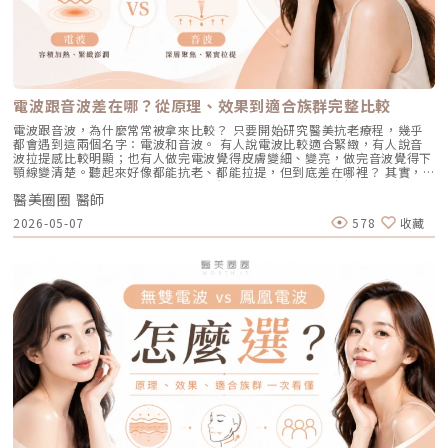
射）在深色肌膚上容易引發熱傷害或色素沉澱（反黑）。AviClear 的
度的保濕與抗氧化精華。適合誰：出油粉刺型毛孔、怕痛不敢打雷射、想作
知的肝斑。四、發炎後色素沉澱（PIH）痘痘、皮膚受傷、過度刺激後，都
1726nm 波長針對的是「油脂」而非「黑色素」，因此適用於 Fitzpatrick
為重要活動前的急救保養者。效果與特色：做完當下皮膚立刻感受到「會呼
可能留下深淺不一的色沉。以上原因造成斑點呈現不同的「深度」「密度」
膚色分類的 I 到 VI 型（包含極深色肌膚），安全性極高。AviClear 戰痘雷
吸」的潔淨感，毛孔因為髒污被清空並喝飽水，視覺上會立刻變得細緻，且
與「分布」，也使除斑變得不再只是把黑色素擊散這麼簡單。只要能量不
射 常見 QA 總整理在決定進行療程前，大家心中難免還有一些疑問。我們
無恢復期。2. 光電雷射：皮秒雷射（搭配特殊透鏡）原理：皮秒雷射
足，改善有限；能量過強，又可能刺激皮膚，造成修復期延長、色素反應，
整理了討論度最高的幾個問題：Q1：打 AviClear 戰痘雷射會痛嗎？需要敷
（Pico Laser）是目前詢問度最高的縮毛孔療程。核心在於加上了「蜂巢透
甚至讓斑點反覆出現。也因為色素問題本身複雜，傳統除斑療程才會讓人覺
麻藥嗎？A：疼痛度極低，多數患者甚至不需要敷麻藥！怕痛的人有福了！
鏡」或「聚焦透鏡」。這能在不破壞表皮的情況下，將雷射光束匯聚，在真
得「效果不一定穩定」。要真正提高治療的成功率，關鍵就在於是否能更精
AviClear 搭載了專利的「AviCool™ 藍寶石冷卻技術」，探頭在雷射擊發的
皮層產生「空泡效應（LIOB）」。這就像是在皮膚深層進行微小的破壞，
準、穩定地處理不同深度的黑色素，同時降低熱傷害。什麼是 Reepot AI時
前、中、後都會持續為肌膚表面降溫。治療過程中，主要會感覺到探頭冰冰
電波跟音波差在哪？從原理、效果到適合族群完整比較
藉此喚醒肌膚的自癒機制，大量刺激膠原蛋白與彈力纖維新生，進而把毛孔
光雷射？從技術重新理解除斑Reepot AI時光雷射是一款以 532 nm 綠光為
涼涼的，伴隨輕微的溫熱感或是像被橡皮筋輕彈的感覺。相較於傳統雷射或
周圍的凹陷給「撐」起來。適合誰：輕中度的老化型毛孔、輕微淺層痘疤、
基礎，並結合 AI 影像分析的智慧型色素雷射，已通過美國 FDA、韓國
手工清粉刺的痛楚，整體舒適度大幅提升，輕鬆就能完成療程。Q2：我現
電波跟音波，為什麼常常被拿來比較？ 只要開始研究醫美抗老療程，幾乎
想同時改善膚色不均與暗沉的人。效果與特色：熱傷害小，術後通常只會紅
KFDA 與台灣 TFDA 核可。它的設計目的，是讓除斑治療更精準、更安全，
在正在吃口服 A 酸，可以打 AviClear 嗎？A：建議先與主治醫師討論。一
都會遇到這兩個名字：電波和音波。 有人說電波比較適合緊緻，有人說音
腫1~3天，幾乎不影響日常生活。是目前 CP 值極高的定期保養型雷射。3.
也更符合亞洲膚質對低熱傷害的需求。透過AI智慧影像掃描技術，系統能先
般來說，口服 A 酸會讓皮膚變得比較薄且脆弱。多數醫師會建議在停用口服
波拉提感比較明顯；也有人做完電波覺得皮膚變細、變亮，做完音波覺得下
重度凹洞救星：UP雷射原理：如果是屬於嚴重的「疤痕/凹洞型毛孔」，皮
辨識斑點的深度與分布，使能量設定更具科學依據。在治療作用上，
A 酸至少 1 到 3 個月後，讓皮膚屏障稍微恢復，再來進行雷射治療會比較
顎線變清楚。聽起來好像都能抗老、都能拉提，但到底差在哪裡？ 其實，
秒雷射可能不夠力，這時候就需要汽化型雷射上場。例如 UP雷射
Reepot 搭載超低溫冷卻機制，能在能量擊發的同時以低溫保護皮膚，降低
安全。Q3：如果我只有局部（例如下巴）長痘痘，可以只打局部嗎？A：通
電波和音波最大的差別，不是「哪一個比較厲害」，而是它們使用的能量不
（UltraPulse），它能將能量精準且極深地打入真皮層甚至皮下組織，切斷
紅腫與熱刺激。其能量原理以機械式震動分散黑色素為主，而非單純依賴高
常建議「全臉治療」效果最佳。皮脂腺是分佈在全臉的，雖然目前只有下巴
醫美圈圈 醫師
同、作用的層次不同，適合處理的老化問題也不同。 簡單來說： 電波偏向
硬化的纖維化疤痕組織，進行深層的肌膚重建。適合誰：嚴重的冰鑿型痘
熱破壞，因此對周邊組織更溫和。簡單來說，它讓除斑從過去較不穩定的模
在發炎，但其他區域的皮脂腺可能也處於過度活躍的狀態。全臉均勻施打可
改善皮膚的鬆、細紋、膚質與緊緻度。 音波偏向改善輪廓的垂、嘴邊肉、
疤、嚴重凹洞型毛孔粗大。效果與特色：效果非常強大且顯著，但相對的
2026-05-07
578
收藏
式，提升為更可控、恢復期更短的療程設計。Reepot 三大核心技術：讓除
以達到整體控油、預防其他部位未來爆發的效果。當然，醫師在施打時，會
下顎線與深層支撐。 例如：如果把臉比喻成一棟房子，電波比較像是在整
「破壞力」也強。術後會有明顯的點狀結痂、流組織液，恢復期較長（約需
斑更精準、安全、穩定在眾多除斑雷射中，Reepot 之所以被視為新一代的
針對正在發炎的嚴重區域特別加強能量。Q4：三次療程結束後，一輩子都
理牆面，讓表面變得更平整、更緊；音波則比較像是在加強地基與支撐結
7~10 天），需要有耐心細心照護。4. 緊緻抗老新趨勢：微針電波（如E電
智慧型選擇，關鍵在於它結合了精準分析、冷卻保護與機械式作用三大技
不會再長痘痘了嗎？A：雷射不是魔法，日常保養依然重要。AviClear 能大
構，讓整體輪廓往上撐起來。電波是什麼？重點在 RF 射頻加熱與緊緻電波
波 Exion、無限電波 Potenza）原理：結合了「微針」與「電波（RF）」
術，不只是把能量打在斑點上，而是以更科學、更安全的方式處理色素問
幅萎縮皮脂腺，把出油量降到極低，讓長痘痘的機率降到最低。但人體是有
拉提使用的是 RF 射頻能量。RF 是 Radiofrequency 的縮寫。原理是透過
雙重優勢。透過極細的微針穿透表皮，在到達真皮層特定深度時瞬間釋放電
題。AutoDerm 智慧影像分析系統在正式治療前，系統會先掃描肌膚，辨識
自我修復機制的，經過數年後，部分皮脂腺可能會慢慢恢復部分功能。此
射頻能量在皮膚組織中產生熱能，讓膠原蛋白受熱收縮，並啟動後續的膠原
波熱能。這不僅能刺激膠原蛋白與彈力蛋白重組（改善老化型毛孔），微針
每一處斑點的分布、深度與範圍。這讓醫師不再只依賴肉眼判斷，而是能透
外，極端的壓力、嚴重的賀爾蒙失調依然可能引發零星的痘痘。但整體來
蛋白新生與重組。很多人一聽到「加熱」會覺得很抽象，電波不是只打一個
的物理性破壞與電波熱能，還能破壞過度活躍的皮脂腺（改善出油型毛
過影像資訊調整能量，讓治療更客製化、也更一致。對於斑點多、深淺不一
說，膚況絕對會比治療前穩定非常多。許多人會選擇在 1 到 2 年後，將
點，而是讓一段皮膚組織被均勻加熱。當皮膚裡的膠原纖維遇到適當熱能，
孔）。適合誰：混合型毛孔（又油又鬆弛）、肝斑體質不適合打高能量雷射
或分布不規則的人來說，這項技術能有效提升治療的精準度。CPTL 超冷卻
AviClear 作為年度的「控油進廠保養」來施打一次。Q5：打完 AviClear 後
就像鬆掉的彈力網被重新收緊，視覺上會有比較緊、平整的感覺。所以電波
者、想全面提升膚質緊緻度的人。效果與特色：因為熱能在皮膚深層釋放，
保護除斑過程中最令人擔心的副作用之一，就是因熱能過高造成紅腫、脫
有修復期嗎？該怎麼保養？A：由於屬於「非侵入性」的安全療程，術後皮
常見的效果感受包括：皮膚變緊、細紋變淡、毛孔視覺變細緻、臉部鬆弛感
表皮的熱傷害極小，退紅快（通常隔天即可上妝）。對於膚質的「整體優
皮，甚至反黑。CPTL 的作用是在雷射擊發的同時迅速降溫，使肌膚保持在
膚最多只會有輕微的泛紅，通常在幾個小時到一天內就會自然消退，完全不
改善、膚質變得比較平滑。也因為電波比較強調「皮膚緊緻」和「膚質改
化」有非常亮眼的表現。5. 物理性微創重建：得美微針筆（Dermapen）原
低溫狀態，避免熱能向周圍擴散。皮膚被冷保護包覆後，不僅治療時更舒
影響日常上班上課。術後的保養也非常簡單：只要做好「基礎保濕」與「確
善」，所以如果困擾的是臉看起來鬆鬆的、眼周或嘴邊有細紋、臉頰摸起來
理：透過儀器上極細微的針頭，在肌膚表層每秒創造出1,920的微小穿刺通
適，也能減少後續的發炎反應，讓整體修復期縮短許多。VSLS色素冷剝離
實防曬」，並在術後一週內暫停使用美白、酸類或去角質等刺激性產品即
不夠緊實，電波通常會是可以評估的方向。但要注意，電波不是做完就立刻
道。這種「微破壞」能直接啟動肌膚天然的傷口癒合機制，刺激膠原蛋白與
技術在 532 奈米波長下，Reepot 的能量並非以高熱燒灼黑色素，而是以機
可。對於忙碌的現代人來說，是非常友善的午休醫美選擇。拿回肌膚的主導
變成另一張臉。效果通常會分成兩個階段：一部分人會先感覺皮膚有收緊
彈力蛋白增生。更棒的是，這些微通道能像海綿一樣，大幅提升後續保養精
械式的震動作用使色素顆粒鬆動、分離，再交由身體自然代謝。這項機制能
權，抗痘不再是一場苦戰青春痘從來就不只是一個表面的皮膚問題，它更深
感，後續則會隨著膠原蛋白慢慢新生，讓緊緻度逐漸出現。音波是什麼？重
華（如生長因子、高濃度玻尿酸）的吸收率，達到加乘的養膚效果。適合族
同時保護真皮層的血管結構，減少對健康組織的影響，讓整個治療更溫和，
刻地牽動著個人的自信心與社交生活。過去，嚴重痘痘肌患者往往陷入兩
點在聚焦超音波與深層拉提音波拉提使用的是 聚焦式超音波能量，常見名
群：老化型毛孔、淺層凹洞型毛孔、膚質粗糙者，以及對部分能量型療程較
也降低出現過度刺激或色素反應的可能性。透過這三項核心技術的搭配，
難：任憑痘痘反覆肆虐，或是無奈忍受口服藥物的強烈副作用。隨著 2026
稱包含 HIFU、MFU 或 MFU-V。它的特色是可以把能量聚焦到皮膚深層，形
為敏感、希望降低反黑風險的族群（實際仍需由醫師評估）。效果與特色：
Reepot 不只是單純「把斑點打掉」，而是以更安全、更穩定的方式改善色