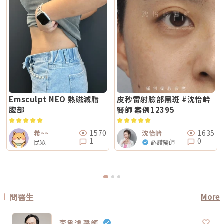
響。價格便宜不一定不好，但如果只用價格做決定，很容易忽略真正重要的
提感如果你的主要困擾是「臉部鬆弛」、「下顎線不清楚」或「嘴邊肉變明
程，通常約 2～3 週即可視膚況安排；若是皮秒、飛梭、強效換膚或注射等
事：這療程到底有沒有符合你的臉部狀況？同樣是音波，有人需要加強下顎
顯」，鳳凰電波通常是較常被討論的選項之一。其應用多與輪廓緊緻與鬆弛
刺激性較高的項目，建議至少間隔 4 週再評估。適當的間隔能降低反黑與過
線，有人需要處理嘴邊肉；同樣是電波，有人重點在眼周細紋，有人重點在
改善相關，常見於臉部、眼周與身體的緊緻與平滑需求。2. 膚質感如果你的
度刺激的風險，也讓後續療程效果更穩定。Q6：Reepot 的療程費用大約是
臉頰鬆弛。規劃不同，效果自然也會不同。所以選療程時，不只要問「多少
問題不是明顯鬆弛，而是「皮膚看起來粗」、「毛孔明顯」、「妝感不服
多少？Reepot 的價格會依照治療部位、所需的能量深度、是否搭配其他療
錢」，也要問清楚：使用什麼儀器？施作哪些部位？大約發數或治療範圍怎
貼」或整體氣色較疲累，無雙電波的複合式能量設計相對較符合這類需求。
程以及整體規劃次數而有所差異。一般費用多落在一萬至三萬多元之間，但
麼規劃？為什麼我的狀況適合這個療程？第三，確認儀器來源、探頭耗材與
除了緊緻效果外，也常被用於膚質細緻與整體質感提升，因此常被市場定位
實際金額仍需依個人斑點狀況與療程組合評估後才能確認。建議先安排諮
施作人員電波音波屬於能量型醫美療程，安全性和儀器來源、探頭耗材、操
為入門型抗老或精緻型電波療程。3. 自然度兩者都屬於非侵入式療程，因此
詢，由專業醫療人員確認膚況後提供最適合的治療方案與費用。Q7：
作經驗都有關。建議選擇前可以確認是否為合法原廠認證儀器、是否使用原
通常不會像手術或填充療程一樣產生立即的結構性改變，效果多半呈現為漸
Reepot 術後的人工皮需要貼多久？Reepot 治療後會在局部覆蓋人工皮，
廠探頭或合規耗材，以及是否由合格專業醫療人員評估與操作。另外，醫師
進式、自然型。常見的效果訴求差異在於：鳳凰電波多偏向輪廓線條與緊緻
主要是保護剛治療的肌膚並協助屏障修復。人工皮不建議自行撕除，多數人
的臉部解剖概念與美感判斷也很重要。因為電波音波不是「能量越強越
感的提升；無雙電波則較偏向整體膚質細緻、緊實與光澤感的改善。哪一種
會在約兩週左右回診時，由醫療人員視膚況協助取下。人工皮脫落後，治療
好」，而是要看你的皮膚厚度、脂肪量、鬆弛程度、臉型比例去調整。過度
比較痛？無雙電波真的比較不痛嗎？疼痛感是很多人選療程時最在意的問
部位的色素也會在這段期間逐漸代謝、變淡。斑點帶來的影響，往往不只是
治療不一定更漂亮，反而可能不自然或效果不如預期。第四，效果需要時
題。以療程設計來看，鳳凰電波因為以單極射頻為主，能量感通常會比較明
外觀變化，更讓人感到氣色黯淡、不如以往。隨著醫美技術不斷推陳出新，
間，不要用術後當天判斷成敗電波和音波都是透過熱能刺激膠原蛋白反應，
顯。部分人會形容為熱、刺、酸、脹，尤其在骨感較明顯或皮膚較薄的位
Reepot AI 時光雷射為色素治療帶來更精準、可控的方式，讓除斑不再停留
不是做完當天就完成全部效果。部分人術後會先感覺皮膚變緊、輪廓比較
置，感受可能更強。無雙電波則因為設計上有SAC智能冷卻系統與RIC即時
在效果難預測的時代。期望這篇文章能幫助你清楚掌握除斑方向與選擇，在
Emsculpt NEO 熱磁減脂
皮秒雷射臉部黑斑 #沈怡岒
順，但真正的膠原蛋白新生與重組，通常需要數週到數月慢慢發生。所以做
阻抗偵測補償系統等設計，因此為舒適度較高的電波療程。但這裡要講清
規劃療程時，也建議由專業醫師根據膚況量身評估，找到最適合、安全的改
完後不要急著用第一天的樣子判斷有沒有用，也不要因為短期內沒有巨大變
腹部
醫師 案例12395
楚：不痛不代表完全沒感覺，舒適也不代表每個人都一樣。疼痛感會受到很
善方式。★溫馨提醒★小編要提醒大家，醫療並非單純的商業交易，所有的
化就立刻否定療程。非侵入式拉提的特色通常是漸進、自然，而不是突然大
多因素影響，包括： 個人耐痛程度 施作部位 能量設定 是否敷麻 醫師手法
療程都伴隨著風險。因此，作為消費者應該謹慎選擇合適的醫療方案，以確
幅改變。第五，不要期待一次療程解決所有老化問題臉部老化不是只有皮膚
皮膚厚薄與骨感程度 當天身體狀態所以比較精準的說法是：無雙電波通常
保安全與健康。
鬆而已，還可能包含膠原蛋白流失、脂肪位移、骨架支撐變弱、皮膚厚度改
被定位為舒適度較佳；鳳凰電波能量感通常較明顯。但實際感受仍需依個人
1570
1635
希~~
沈怡岒
變等不同層次的問題。電波可以改善皮膚緊緻度與膚質，音波可以幫助輪廓
狀況而定。常見迷思一：鳳凰電波一定比無雙電波強嗎？不一定。「強」要
1
0
拉提與深層支撐，但它們不一定能取代針劑、填充、雷射、手術或其他療
民眾
認證醫師
看你指的是哪一種強。如果說的是深層拉提、輪廓緊緻，鳳凰電波確實是經
程。比較正確的觀念是：電波音波不是萬能療程，而是抗老規劃中的一部
典代表。但如果是膚質、細緻度、毛孔與整體保養感，無雙電波可能更符合
分。真正適合你的方式，應該要根據你的老化程度、臉部條件、預算與期待
期待。這就像健身一樣，重訓和瑜伽都能讓身體變好，但目標不同。你想練
效果一起評估。電波音波常見問題 FAQQ1：電波跟音波哪個比較痛？不一
線條、核心、柔軟度，還是想增加肌力？療程也是同樣邏輯。選擇醫美療
定。電波多半是熱感、刺熱感；音波則常見深層痠脹感或一點一點的刺激
程，不是找「最紅的」，而是找「最符合目前需求的」。常見迷思二：電波
感。不過疼痛感會受到能量設定、施作部位、個人耐受度、儀器種類影響，
做完會立刻小臉嗎？很多人期待電波做完臉馬上小一圈，但這個期待需要調
不能單純說哪一個一定比較痛。Q2：電波音波做完會有修復期嗎？多數電
整。電波拉提不是抽脂，也不是溶脂，更不是削骨。它主要是透過射頻熱能
波音波屬於非侵入式療程，通常不需要像手術一樣長時間修復。不過部分人
刺激皮膚組織緊緻與膠原重塑，因此效果通常是逐步變化。有些人做完會覺
問醫生
More
可能會有短暫泛紅、腫脹、痠感或觸痛，通常會逐漸緩解。實際狀況仍需依
得臉比較緊、線條比較順，但真正的膠原變化通常需要時間。Thermage 官
個人體質與療程設定而定。Q3：年輕人適合做電波音波嗎？如果只是想預
方也提到效果可立即出現，並隨時間改善。所以比較合理的期待是：不是
防初老、改善膚質鬆弛，可以先從電波或其他較溫和的保養型療程評估。若
「瞬間換臉」而是「慢慢變緊、變順、變精緻」做電波前需要注意什麼？無
已經有明顯輪廓下垂，也可以和醫師討論音波。但年齡不是唯一標準，皮膚
李承鴻 醫師
論選無雙電波或鳳凰電波，療程前都建議注意以下幾點： 近期是否懷孕或