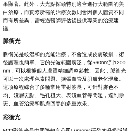
果顯著。此外，大光點探頭特別適合進行大範圍的美
白治療，而實際所需的治療次數則會因個人體質不同
而有所差異，需經過醫師評估後提供專業的治療建
議。
脈衝光
脈衝光是較溫和的光能治療，不會造成皮膚破損，術
後護理也簡單。它的光波範圍廣泛，從
560nm
到
1200
nm
，可以根據個人膚質精細調整參數。因此，脈衝光
可以一次處理色素問題、擴張血管及肌膚老化現象。
這項療程綜合了多種常用雷射波長，可針對膚色不
均、淺層斑點、毛孔粗大、表淺血管等問題，達到除
斑、血管治療和肌膚回春的多重效果。
彩衝光
M22
彩衝光是由國際知名公司
Lumenis
研發的升級版脈