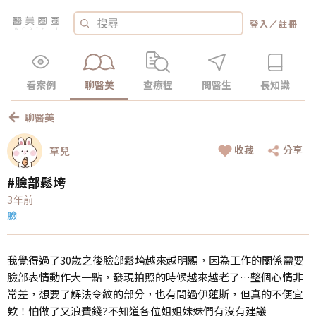
／
登入
註冊
看案例
聊醫美
查療程
問醫生
長知識
聊醫美
收藏
分享
草兒
#臉部鬆垮
3年前
臉
我覺得過了30歲之後臉部鬆垮越來越明顯，因為工作的關係需要
臉部表情動作大一點，發現拍照的時候越來越老了…整個心情非
常差，想要了解法令紋的部分，也有問過伊蓮斯，但真的不便宜
欸！怕做了又浪費錢?不知道各位姐姐妹妹們有沒有建議