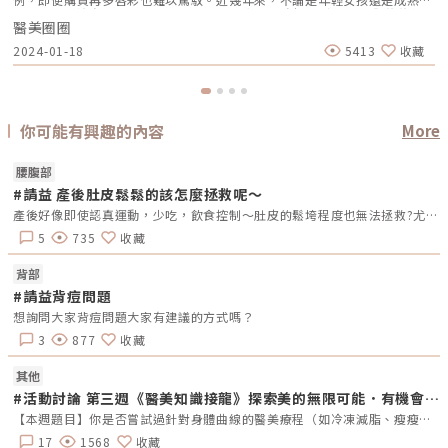
性，多半專注自己的眼睛大小、鼻子是否立體、臉部是U還是V，卻往往忽
醫美圈圈
略了展現性感魅力的重要部位 — 雙唇。當看到其他人擁有性感豐潤的雙唇
時，總是羨慕不已，期盼自己也能擁有令人迷醉的飽滿唇型。特別是唇型對
2024-01-18
5413
收藏
笑容魅力的影響，如果想打造飽滿的唇型，玻尿酸豐唇成為一項不可或缺的
幫助。面對眾多醫美診所的選擇，又該如何挑選最適合的呢？而玻尿酸豐唇
的價格也是高低不一，讓人頭痛不已。就讓小編來為你解答，從豐唇手術的
選擇、價格，幫助你挑選適合的方法！玻尿酸豐唇效果？4項手術價格全盤
比較通常會想要豐唇的族群大多是唇型整體比例不勻稱、顯得過薄、輪廓線
不夠鮮明、呈現下垂或出現皺紋的情況，以上這些都非常適合考慮利用玻尿
你可能有興趣的內容
More
酸進行豐唇手術。不僅可以調整唇型，還能更加豐盈與立體，同時也有助於
提升嘴角的線條並呈現更明顯的微笑線。 豐唇方式 大分子玻尿酸 膠原蛋白
自體脂肪 植體 (Gore-Tex) 優勢 唇型立體、淡化唇紋 觸感柔軟 質地稍硬 帶
腰腹部
有適度的彈性 相容性較高 效果持久 劣勢 2年內需填補 6個月需填補 脂肪存
#請益 產後肚皮鬆鬆的該怎麼拯救呢～
活率是關鍵 質地呈現僵硬感 外觀顯得不夠自然 療程時間 5至10分鐘 5至10
分鐘 60至100分鐘 120分鐘 效果 約18至24個月 約2至6個月 約2次填補後
產後好像即使認真運動，少吃，飲食控制～肚皮的鬆垮程度也無法拯救?尤其是在生第二胎後～～有什麼有效的治療方法嗎～～求大家推薦！
近永久 近永久 恢復期 僅針孔恢復期 僅針孔恢復期 約3至7天 抽脂傷口約14
至21天 約2週 注意事項 術後約2天會消腫 術後約2天會消腫 避免刻意減重
5
735
收藏
會影響脂肪存活率 開刀式豐唇 傷口需謹慎照護 價格 8,000至16,000/1CC
10,000至15,000/1CC 20,000至35,000/部位 50,000至90,000/次 豐唇
背部
變美實錄！玻尿酸豐唇真實案例分享以下呈現真實豐唇手術案例，提供讀者
參考。如果你也想分享你的美麗故事或對各項療程有其他疑慮，歡迎隨時來
#請益背痘問題
醫美圈圈與我們共同探討。《豐唇手術案例一》網友- 恬恬從小嘴唇比較
想詢問大家背痘問題大家有建議的方式嗎？
薄，擦口紅感覺都不好看，或是被長輩一直說嘴唇薄就是命很薄，後來很喜
歡看韓星宋慧喬的嘟嘟唇很可愛，怕痛得我很不敢做手術，但是去診所諮詢
3
877
收藏
林O熙醫生後醫生非常的貼心和耐心回答我的問題…《點我看更多》⋯《豐
唇手術案例二》網友-蟲蟲有人跟我一樣上唇非常的薄，每次笑起來都看不
其他
到上唇嗎？這個問題真的困擾我超久的拍照都要修圖！掙扎了很久決定來填
補玻尿酸～～會掙扎的原因，實在是因為針扎進嘴唇真的超級痛呀！ …《點
#活動討論 第三週《醫美知識接龍》探索美的無限可能．有機會贏取專屬好禮
我看更多》⋯擁有完美嘟唇？了解豐唇需要多少玻尿酸醫師會根據每個人的
【本週題目】你是否嘗試過針對身體曲線的醫美療程（如冷凍減脂、瘦瘦針等）？是什麼原因讓你想做這項療程？這療程花費大約多少？【本週活動時間】10/28（一）AM09:00-11/03（日） PM23:59【活動獎勵】《7-11購物金50元》抽10名會員【活動方式】活動期間每週一AM09:00將在活動討論區發布討論主題，請在該討論主題回覆符合問題的留言。若經查詢發佈無意義的回文，則喪失抽獎、獲獎資格。例如：非主題回覆、未完整回覆等。將從符合留言規則的參與者中抽出 10名「專業討論獎」得獎者。此外，官方還會評選出最佳留言者，這些留言者將優先納入抽獎範圍，以提升其被抽中的機會。於每週日23:59留言截止，經核對皆符合活動規範，將於次週一抽出10名幸運得獎者。乙組會員帳號當週僅限留言乙次。若當週獲獎的會員帳號，次週仍可參與留言和抽獎。會員連續4週參與醫美知識接龍活動者，將有額外抽「每週成就獎」的機會，可獲得「7-11購物金100元」作為獎勵。每週一於討論區對應主題最下方公布得獎名單，並且用站內信通知得獎會員須加入「醫美圈圈官方LINE」以利獎勵發放。
唇型和臉部整體比例進行調整。如果想實現豐盈雙唇通常需要注射0.5至
2CC或是更多。倘若只需要些微調整或專注於唇珠，則所需劑量將少於整體
17
1568
收藏
豐唇的劑量。由於每個人的唇型、心目中期盼的效果都會不同，建議在與醫