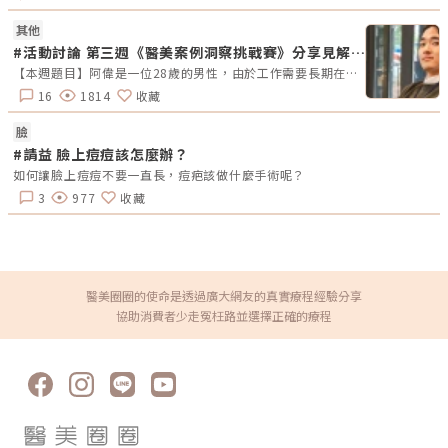
師諮詢時，務必要清楚了解所需的劑量和效果。豐唇是否疼痛？玻尿酸注射
頻率？在進行豐唇前，通常會在施打部位事先敷用麻膏，能有效減緩疼痛。
其他
雖然在初次入針時可能會感到輕微的刺痛，但一旦注射開始，疼痛感通常會
#活動討論 第三週《醫美案例洞察挑戰賽》分享見解拿好禮
迅速減弱。完成注射後，一般會經歷約3天的腫脹期，1週後豐唇效果會呈現
更自然的狀態。建議同一部位注射的時間間隔通常為1個月，不過，最適合
【本週題目】阿偉是一位28歲的男性，由於工作需要長期在戶外奔波，導致臉部膚色不均，且鼻頭與下巴部位常出現粉刺與痘痘。他希望能有效改善這些肌膚問題，同時維持自然健康的膚況。請大家為阿偉提供適合的療程建議，幫助他解決肌膚困擾！【本週活動時間】01 / 20（一）AM09:00 - 01 / 26（日） PM23:59【活動獎勵】 專業評論獎《7-11購物金50元》抽10名會員 推薦好友留言送《LINE Points 5點數》每人推薦好友上限2人【活動方式】 活動期間每週一AM09:00將在在討論區發布一個模擬的醫美案例。案例包含患者的需求、問題描述。會員需根據案例情境進行分析，並針對該案例提供建議或解決方案。可以提出不同的治療選項、分析治療結果，或者分享相關經驗。每位會員的回應需具體、實用。 官方將根據會員的回應品質來優先評選出「專業評論獎」，這些留言者將優先納入抽獎範圍，以提升其被抽中的機會。留言中若包含分析、建議或醫美知識等。 避免重複、抄襲回覆其他參與者，或發表與前後留言無關的內容。如「同意」、「好棒」等，將不計入抽獎資格。 當週活動的留言截止時間為每週日 23:59。經核對符合活動規範的留言後，將於2025 / 02 / 03（一）統一抽出每週 10 名幸運得主，並另在討論區公布得獎名單。 乙組會員帳號於當週活動僅限留言乙次。 會員連續4週參與《醫美案例洞察》活動者，將有額外抽「活躍參與獎」的機會，可獲得「7-11購物金100元」作為獎勵。【推薦好友留言送】 活動期間，推薦朋友至每週主題活動討論區留言，每成功推薦 1 人可額外獲得「LINE Points 5 點數」。每人最多可推薦 2 人，超過 2 人則無法再獲得額外獎勵。 若多人推薦同一位朋友，獎勵將優先發放給第一位完成回報資料並經核對無誤的推薦者，其他推薦者將不予發放獎勵。此外，若推薦的好友未參與留言，則該推薦視為無效，將不予發放獎勳。 推薦人需確認好友已完成留言，並於2025 / 02 / 02（日）23:59前加入「醫美圈圈官方LINE」，點選LINE圖文選單中的【推薦好友加入】填妥推薦好友問卷資料後提交。 若發現參加者有不當行為，包括使用假帳戶、重複推薦、內容不符合規定或其他影響活動公平性的行為，主辦方保留取消參與資格及不發放獎勵的權利。 所有推薦資料需於2025 / 02 / 02（日）23:59前提交，逾期將視為放棄獎勵資格。 所有推薦資料提交後，官方將進行核對與統計，核對無誤者，「LINE Points 5點數」統一於2025/02/10（一）23:59前陸續發放完畢。如因資料填寫錯誤或未在指定時間內提交而無法核對，恕不補發。&lt;&lt;&lt;點我看更多活動詳情&gt;&gt;
的注射頻率仍需視個人皮膚的彈性和空間而定。選擇使用大分子玻尿酸，讓
16
1814
收藏
支撐性較佳，富有彈性，效果可維持時間達18至24個月，甚至更長，視個
人體質而定。★溫馨提醒★小編要提醒大家，醫療並非單純的商業交易，所
有的療程都伴隨著風險。因此，作為消費者應該謹慎選擇合適的醫療方案，
臉
以確保安全與健康。
#請益 臉上痘痘該怎麼辦？
如何讓臉上痘痘不要一直長，痘疤該做什麼手術呢？
3
977
收藏
醫美圈圈的使命是透過廣大網友的真實療程經驗分享
料雷
協助消費者少走冤枉路並選擇正確的療程