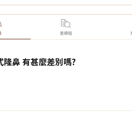
美
查療程
式隆鼻 有甚麼差別嗎?