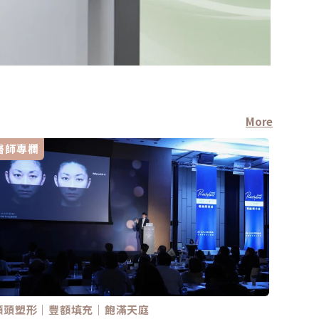
More
醫師專欄
診所新
額頭塑形｜豐額填充｜飽滿天庭
美麗，