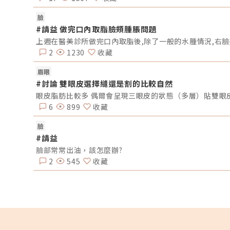
差異：不同人的肌肉結構、面部神經分佈可能存在不同差
異，有些區域對肉毒桿菌的反應較為敏感，加上在日常生
臉
中，人體面部表情活動的強度、頻率皆不同，因此在注射
#請益 做完口內取脂臉頰腫脹問題
可能發生不同程度的效果或不對稱。(3)藥物擴散：注射肉
桿菌素後，可能會有一度程度上藥物在注射周圍擴散或移
動，這可能導致部分區域受到影響，而引發不對稱。二、
2
1230
收藏
肉無支撐力，造成下垂感由於咬肌對肌膚有一定的支撐力
能產生一些拉提的力量將皮膚撐住，若施打肉毒桿菌素減
眉眼
了肌肉的支撐力，肌膚將可能變得無力鬆弛，造成下垂感
(1)過度注射：有時過度注射太多劑量，也將可能導致面部
#討論 雙眼皮選擇縫還是割的比較自然
肉過度放鬆引發下垂現象。(2)注射部位不當：如果肉毒桿
眼皮脂肪比較多 偶爾會呈現三眼皮的狀態（多層）貼雙眼
素被誤注射到本來不需要放鬆的肌肉區域，比如下垂的區
域，就可能導致該區域的肌肉更加鬆弛和下垂。(3)肌肉不
6
899
收藏
衡：基本上個體臉部肌肉是相互協調作用的，若注射肉毒
菌素後，某些區域的肌肉放鬆過度，而周圍的肌肉卻沒有
臉
到同等程度的放鬆，就可能導致肌肉不平衡，使得面部出
#請益
不自然下垂現象。（圖／取自網路）三、外臉頰凹陷有些
臉頰已有明顯凹陷，像是顴骨以下及咬肌中間形成的臉頰
臉部常常出油，該怎麼辦?
陷，若施打肉毒放鬆了咬肌或施打地方不正確，將可能顯
2
545
收藏
凹陷更嚴重，外表看起來更顯憔悴沒精神。另外，若長期
頻繁的施打肉毒桿菌素，可能會導致面部肌肉的結構改變
使得原本豐盈的雙頰區域出現凹陷。四、蛙腮／腮腺腫施
肉毒桿菌可能出現蛙腮或腮腺腫狀況，蛙腮的狀況大多為
打肉毒桿菌時分布不平均，部分肌肉沒有放鬆，因此在用
咬合時會有一塊肌肉凸出，就像青蛙鼓起臉的感覺，是一
較少見的肉毒後遺症；而若因施打時打到腮腺形成腫塊，
不咬合時也會呈現蛙腮的狀況，不過部分人於短期會自行
退，也建議可與醫生討論調整的辦法。《點擊看完整文章