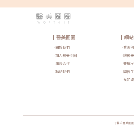
紹》文章轉載自「魏嘉宏皮膚科醫美中心-魏嘉宏醫師專欄
醫美圈圈
網站
-關於我們
-看案例
-加入醫美圈圈
-聊醫美
-廣告合作
-查療程
-聯絡我們
-問醫生
-長知識
刊載於醫美圈