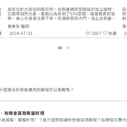
肉
走近位於大安站的慕診所，白色基調的空間設計加上植物、
弧
瘦
石頭等自然元素，差點以為來到了SPA空間，隨著輕柔的音
院
入
樂，身心也漸漸沈澱下來。充滿綠意的大門，加上白色基調
射
毒
的舒心設計，走進慕診所身心都沉澱下來。圖/慕診所提供。
陷
崔美怡 醫師
曾
效
堅持全院皮膚專科醫師，用專業照護顧客的慕診所「Hi,你們
高
方
好呀！」一個嬌小的身影走來，澎潤飽滿的肌膚猶如慕診所
顯
藏
2024-07-31
2657
收藏
2
肌
活招牌。她是崔美怡醫師，畢業於台大醫學系，並身為皮膚
女
項
專科醫師的她，談起皮膚保養彷彿由一粒種子看見一整片森
例
林，「我覺得在做各種療程之前，最重要的一環是要先建立
成
考
正確的診斷，才能提供完整的肌膚照顧。例如毛孔粗大只是
的
這
現象，但背後可能代表各種的狀態或疾病，可能是皮膚正在
幼
作
發炎、油水失衡、老化鬆弛、酒糟、清潔度不足、毛囊蠕形
線
的
蟎蟲症等問題，要先了解問題真正的原因，才能做最完整的
補
質
照護規劃，也才能提供每個人適合的客製化療程。」崔醫師
酸
進入
解釋。一人一間的諮詢室，給每位客人最舒適安心的空間。
學
活
圖/慕診所提供。才進行第一個問題，馬上能理解慕診所為何
師
期
堅持全院皮膚專科醫師，並以此為榮。「有些客人在來之前
提
。
已經有想要做的療程，但身為皮膚專科醫師，我的責任就是
保
有什麼適合針對後腰肉的療程可以推薦嗎？
體
要評估他當前的狀況是否適合，以及他想要獲得什麼樣的改
精
，
善，給他真正適合的建議。例如很多飽受痘疤困擾的顧客，
後
都會想要做皮秒雷射，但如果臉上還有正在發炎的痘痘，我
度
一定會跟他說要先把發炎中的痘痘控制住，再來處理痘疤問
作
不
題。」崔醫師繼續補充。崔醫師吹彈可破的肌膚，就是打底
真
能．有機會贏取專屬好禮
臉
好肌質的最佳見證！圖/慕診所提供。肌膚保養從健康開始談
新
生
起保養之道，崔醫師特別提醒肌膚就是每個人健康的展現，
真
或
因此充足睡眠、均衡飲食、運動習慣缺一不可。另外也要注
所
肉
重清潔、保濕、防曬，選擇成分單純，且有實證效果的保養
學