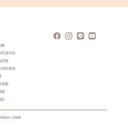
劃出適合的輪廓，因此醫師的審美至為重要。瑞絲朗女神
媽媽生完
態玻尿酸原廠指定凝境美學診所院長曾繁聞醫師示範注射
脂療程後
學案例（圖／凝境美學診所-曾繁聞醫師提供）額頭的注射
媽，非常
術水平位置：額頭是一片皮包骨的廣大範圍，皮膚肌肉
院長強調
、很容易出現凹凸不平，需要精確的注射技巧、極度細心
活習慣、
耐心，才能把整體輪廓形塑的均勻平整。深度層次：除了
心怡院長
確的注射位置以外，注射深度對於效果和安全性都有重大
儀器，讓
影響。錯誤的注射深度，會造成凹凸不平、材料位移、血
供優雅的
損傷。醫師需要對皮膚下方的不同解剖層次有準確的掌
彰化地區
肉毒
，以嫻熟的手感來判斷脂肪、筋膜、骨膜的深度，才能注
化開業，
在正確的層次。《點擊看完整文章介紹》文章轉載自「凝
客戶要的
女乳症手術
美學診所-曾繁聞醫師專欄」
的彰化媳
也成了芯
晶亮瓷
力」的她
代海芙音波
陪伴孩子
態度。」
達
程、紅酒
了秉持初
發凍脂
間；專注
業隱形冠
減脂
點就好」
隆乳
重要的一
長。圖/
的科技再
一無二的
醫療專業人員聯繫
科提供❤️
市民族路4
Facebo