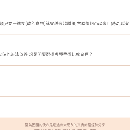
品，例如現在很流行的「早Ｃ晚A」，也是崔醫師個人的保養
提
活
程序之一。除了臉肌，「髮肌」也很重要想要看起來青春有
瓷
後
活力，除了臉部肌膚，頭髮也是一大影響視覺年齡的因素。
有
毒
然而現代人壓力大，加上生活作息不正常，飽受落髮問題困
韌
擾的族群也越來越多，除了女性求診者增加，也有年輕化的
S
肌
趨勢。「落髮問題其實要從頭皮開始處理，頭皮也就是『髮
有
，
肌』，在診斷時我也會先確認落髮的根本原因，是疤痕性的
境
少
還是非疤痕性？如果屬於非疤痕，就會再確認是否是身體疾
顧
。
病、雄性禿，或是黴菌感染等因素。」崔醫師分析。而想要
供
肌
恢復一頭秀髮的秘訣，就是越早開始越好，千萬別等到落髮
補
菌
嚴重才求診，那時毛囊已所剩不多，要恢復頭皮的健康程度
部
皮貼也無法改善 想請問要選擇哪種手術比較合適？
也有限。頭皮就是「髮肌」，頭皮健康是養髮的基礎。
率
平
圖/INDIBA提供。幫細胞做一場深層SPA把每一位顧客當成自
上
桿
己的臉蛋照顧的崔醫師，總是很推薦大家將INDIBA英特波加
滿
得
入每年的保養行程中。「INDIBA專利Proionic®系統，以
能
現
448kHz +Â 20kHz獨特單極電波頻率打開細胞離子通道，幫
於
人
助細胞排除廢物、發炎物質，並啟動細胞自我修復。除了可
膚
凹
改善臉部皺紋及細紋，也可加速肌膚的代謝循環，因此也很
加
得
適合應用在育髮療程，或是定期的保養維護，透過促進頭皮
以
、
微循環，讓毛囊細胞在更好的環境下生長，自然更有活
速
，
力。」崔醫師說明，才剛做完INDIBA保養的她，更興奮的分
絲
打
享INDIBA不只零創傷、零痛感、零疤痕，舒適溫熱感更讓療
填
施
程體驗好像真的做完一場SPA呢！INDIBA以448kHzÂ +
了
力
20kHz獨特單極電波頻率打開細胞離子通道，幫助細胞排除
額
種
廢物、啟動細胞自我修復。圖/INDIBA提供。你也有臉肌問
搭
在
題或是掉髮擔憂嗎？別緊張，有崔醫師專業的診斷加上
怪
醫美圈圈的使命是透過廣大網友的真實療程經驗分享
消
INDIBAÂ 448 kHz，要找回肌膚的健康一點都不難！慕診所
寬
介
地址：台北市大安區復興南路二段12巷25號電話：02-
臉