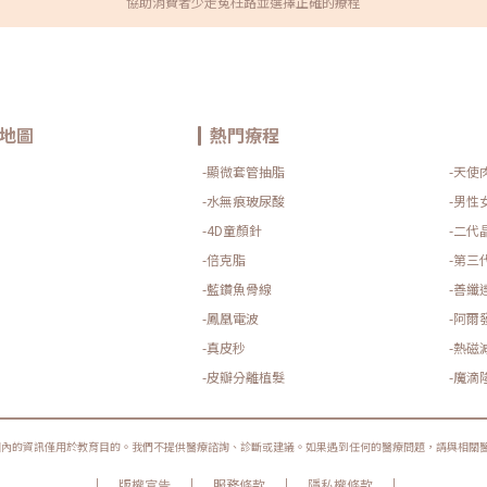
協助消費者少走冤枉路並選擇正確的療程
」
27848890加入官方Line＠
規
動
教
技
薄
與
正
地圖
熱門療程
的
管
-顯微套管抽脂
-天使
握
射
-水無痕玻尿酸
-男性
境
-4D童顏針
-二代
-倍克脂
-第三
-藍鑽魚骨線
-善纖
-鳳凰電波
-阿爾
-真皮秒
-熱磁
-皮瓣分離植髮
-魔滴
圈內的資訊僅用於教育目的。我們不提供醫療諮詢、診斷或建議。如果遇到任何的醫療問題，請與相關
|
|
|
|
版權宣告
服務條款
隱私權條款