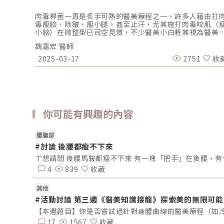
肉毒桿菌一直是炙手可熱的醫美療程之一，許多人藉由打
毒瘦臉、除皺、瘦小腿，甚至止汗，尤其施打肉毒咬肌（
小臉）在微整型已司空見慣，不少醫美小白將其視為醫美
門款，甚至編列打肉毒為每年固定的保養項目，這也讓肉
魏嘉宏 醫師
一直都是排行前三的醫美療程。但肉毒看似接受度高、高
改善、無副作用，實際上真的沒有什麼需要特別注意的地
2025-03-17
2751
收
嗎？資深醫學美容皮膚專科_魏嘉宏醫師表示，以「肉毒咬
（瘦小臉）」這個項目來說，已經是各國醫美療程的經典
目，除了其療程施打較為單純，與其他醫美整型項目比起
來，民眾無須擔心冗長的修復期或術前、術後等諸多風險
量，即可達到修飾臉型的效果。但魏嘉宏醫師也不諱言，
看似安全，無太大風險的肉毒瘦小臉療程，仍多少存在副
你可能有興趣的內容
用，甚至部份是因施打的醫師技術或施打時判斷臉部肌肉
位置有極大關連。什麼是肉毒桿菌？肉毒桿菌是一種蛋白
神經毒素（Botulinum toxin type A），施打肉毒桿菌
腰腹部
人體，可抑制分泌幫助肌肉收縮的乙醯膽鹼，以降低肌肉
動，以施打咀嚼肌為例，施打後咀嚼肌無法收縮作用，長
#討論 後腰都瘦不下來
之下肌肉便會萎縮，達到咀嚼肌變小、擺脫國字臉的目的
ㄒ想請問 後腰馬鞍都瘦不下來 有一塊「把手」在後腰，
但魏嘉宏醫師提醒，因施打的位置、方式、肌肉群、個人
質…等不同原因，許多打完肉毒的民眾會發現一些副作用
4
839
收藏
例如雙頰變得鬆垂或左右臉有不對稱、無肌力感等現象發
生。施打肉毒咀嚼肌 /咬肌（瘦小臉）的副作用及發生原因
其他
（圖／魏嘉宏皮膚科醫美中心-魏嘉宏醫師提供）一、臉部
#活動討論 第三週《醫美知識接龍》探索美的無限可
對稱（笑容不對稱）打肉毒桿菌瘦小臉（咬肌）可能導致
部不對稱的原因有幾個可能：(1)不正確的注射技術：若醫
不具備足夠的經驗或技術水準，可能會導致注射點錯誤，
17
1567
收藏
是藥物在面部肌肉中分佈不均勻，引發不對稱。(2)個體肌