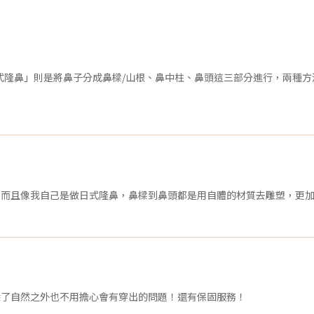
式隆鼻」則是將鼻子分成鼻樑/山根、鼻中柱、鼻頭這三部分進行，兩種
，而且像我自己是做日式隆鼻，鼻樑到鼻頭都是用自體的材質去雕塑，更
除了自然之外也不用擔心會有穿出的問題！還有保固服務！