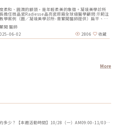
變美「
度柔和、圓潤的額頭，是年輕柔美的象徵。凝境美學診所
醫美圈圈 
長擔任微晶瓷Radiesse晶亮瓷原廠全球級醫學顧問 示範注
人。在芯
教學案例（圖／凝境美學診所-曾繁聞醫師提供）扁平、凹
希望這是
的額頭，則造成： 上臉窄縮、顴骨相對明顯，中臉寬 眉弓
感的環境
繁聞 醫師
醫美圈圈
聳、線條剛硬、骨感稜角、額頭不平 抬頭紋、額頭皺紋明
獨特的美
 眉毛、上眼皮失去支撐而下垂 凸眼、腫眼泡的外觀瑞絲朗
鎮中，芯
025-06-02
2806
收藏
2023-0
神動態玻尿酸原廠指定凝境美學診所院長示範注射教學案
芯漾皮膚
（圖／凝境美學診所-曾繁聞醫師提供）額頭扁平凹陷的形
般高質感
原因： 先天額頭骨骼發育形狀 老化造成體積流失額頭凹陷
無二」，
治療方式相對於老化額頭的凹陷、眼眶骨稜角突出，年輕
到設備，
態的額頭是比較圓潤飽滿的，就像小孩子豐滿的額頭曲
被寵愛的
。改善額頭凹陷或扁平後縮，需要以微整形注射、或手術
是想提供
自體脂肪來增加體積。微整形填充的材料選擇包括玻尿
發掘屬於
More
、與膠原蛋白增生劑：台灣美容皮膚科學大會邀請凝境美
樣」；在
診所曾繁聞院長現場示範注射教學 為台下數百位皮膚科醫
謹的把關
演示額頭微整形注射技巧（圖／凝境美學診所-曾繁聞醫師
的美麗，
供）玻尿酸包括美國 喬雅登、瑞典 瑞絲朗、德國水無痕/
怡院長分
柔緹、瑞士 緹奧希/隱形玻尿酸等。優點-立即見效、體積
到決定，
確、不需等待、不需按摩，而且是唯一有降解酶的選擇，
去呈現自
續可以隨時調整。缺點-早期傳統的玻尿酸劑型，組織融合
這個想法
不佳，因此用於額頭可能造成日後塌陷、位移、變形等副
不知道自
用，俗稱「記憶枕效應」。而且觸感過軟、摸起來手感不
很重要。
實。但隨著科技進步，現在有組織融合度高、內聚力強的
盡量和顧
一代玻尿酸，減少了術後位移變形的機率，而且手感柔韌
客因為姊
實。國際抗衰老醫學美容世界大會IMCAS邀請凝境美學診
怡院長就
【本週題目】你是否嘗試過針對身體曲線的醫美療程（如冷凍減脂、瘦瘦針等）？是什麼原因讓你想做這項療程？這療程花費大約多少？【本週活動時間】10/28（一）AM09:00-11/03（日） PM23:59【活動獎勵】《7-11購物金50元》抽10名會員【活動方式】活動期間每週一AM09:00將在活動討論區發布討論主題，請在該討論主題回覆符合問題的留言。若經查詢發佈無意義的回文，則喪失抽獎、獲獎資格。例如：非主題回覆、未完整回覆等。將從符合留言規則的參與者中抽出 10名「專業討論獎」得獎者。此外，官方還會評選出最佳留言者，這些留言者將優先納入抽獎範圍，以提升其被抽中的機會。於每週日23:59留言截止，經核對皆符合活動規範，將於次週一抽出10名幸運得獎者。乙組會員帳號當週僅限留言乙次。若當週獲獎的會員帳號，次週仍可參與留言和抽獎。會員連續4週參與醫美知識接龍活動者，將有額外抽「每週成就獎」的機會，可獲得「7-11購物金100元」作為獎勵。每週一於討論區對應主題最下方公布得獎名單，並且用站內信通知得獎會員須加入「醫美圈圈官方LINE」以利獎勵發放。
曾繁聞院長至法國巴黎演講教學示範案例：（圖／凝境美
更好，以
診所-曾繁聞醫師提供）（圖／凝境美學診所-曾繁聞醫師
的諮詢服