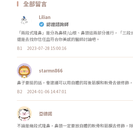
全部留言
Lilian
認證諮詢師
「兩段式隆鼻」是分為鼻樑/山根、鼻頭這兩部分進行，「三段
還是去找你信任且符合你美感的醫師討論吧。
B1
2023-07-28 15:00:16
starmn866
鼻子要挺的話，會建議可以用自體的耳後筋膜和軟骨去做修飾
B2
2024-01-06 14:47:01
亞德諾
不論是幾段式隆鼻，鼻頭一定要放自體的軟骨和筋膜去修飾，