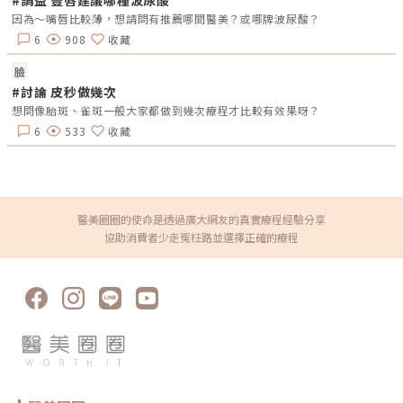
因為～嘴唇比較薄，想請問有推薦哪間醫美？或哪牌波尿酸？
6
908
收藏
臉
#討論 皮秒做幾次
想問像胎斑、雀斑一般大家都做到幾次療程才比較有效果呀？
6
533
收藏
醫美圈圈的使命是透過廣大網友的真實療程經驗分享
協助消費者少走冤枉路並選擇正確的療程