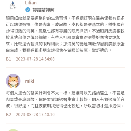
Lilian
認證諮詢師
眼周細紋就是要調整你的生活習慣，不過還好現在醫美保養有很多
可以讓你選擇。像是肉毒、玻尿酸、皮秒都是很基本的，然後現在
炒得很熱的海芙、鳳凰也都有專屬的眼周探頭。不過眼周皮膚相較
於其他部位更薄弱細緻，有些人打鳳凰會覺得很燙好像快要燒起
來，比較適合輕微的眼周細紋；那海芙的話是刺激深層肌膚膠原蛋
白生成，我聽過很多朋友說很像在做眼部按摩，蠻舒適的。
B1
2023-07-28 14:54:08
miki
每個人適合的醫美針劑會不太一樣，建議可以先諮詢醫生，不管是
肉毒或是玻尿酸，還是要資訊過醫生會比較好，個人有做過海芙音
波，很舒適，而且恢復期我覺得也比較短，所以當初才選擇這個。
B2
2023-08-28 17:40:10