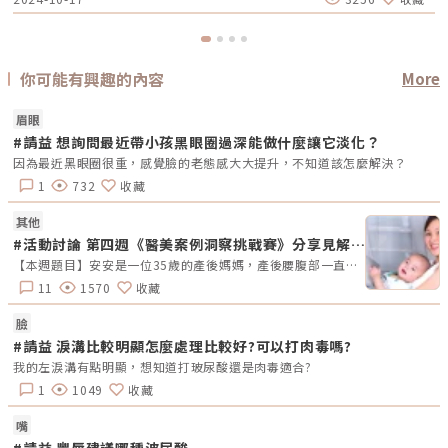
波媚必提」在全球範圍內取得空前成功後，Classys看準了單極電波的市場
潛力，並花費數年進行研發，於2023年率先在韓國推出了全新的「海芙電
波Volnewmer」。今年10月，它終於要正式登陸台灣了。全台唯一一台海
芙電波，已由受邀擔任國際講師的小年醫師（李杰年醫師）引進，並於杰膚
美診所開始進行療程。這款備受期待的新一代單極電波儀器，不僅在技術上
做了重大的突破，更帶來了多重功效的提升，結合了電音雙波技術，相信會
你可能有興趣的內容
More
帶來全新的美容體驗。鍍金探頭與水冷系統，治療安全性與效果全面升級海
芙電波Volnewmer的技術核心，解決了過去脈衝式加熱的缺點，透過連續
脈衝（Continuous RF Energy）搭配不間斷水冷技術（Continuous
眉眼
Contact Cooling），使熱能堆疊更加有效，並大幅降低疼痛感。這一項突
#請益 想詢問最近帶小孩黑眼圈過深能做什麼讓它淡化？
破讓民眾能在無需敷麻藥的情況下，輕鬆完成全臉900發的療程，舒適度和
效率都令人驚喜。此外，Volnewmer的鍍金探頭設計，也進一步提升治療
因為最近黑眼圈很重，感覺臉的老態感大大提升，不知道該怎麼解決？
的安全性和效果。過去的單極電波常因薄膜探頭不均的貼合導致能量輸出不
穩定，甚至造成表皮灼傷。而全新鍍金材質的探頭，能更均勻地分布能量，
1
732
收藏
避免燙傷風險，且水冷系統的效率更上一層樓。海芙電波Volnewmer的探
頭還內建了創新的避震器結構，能夠靈活適應不同皮膚角度，加上曲面設計
其他
與隱藏式邊緣，讓治療幾乎達到零死角，操作起來更加靈活順暢。醫師的操
作變得更加得心應手，讓每一個治療細節都做到極致。海芙電波
#活動討論 第四週《醫美案例洞察挑戰賽》分享見解拿好禮
Volnewmer不僅提升了患者的舒適感和療效，同時也讓醫師在治療過程中
【本週題目】安安是一位35歲的產後媽媽，產後腰腹部一直瘦不回去，她希望透過非侵入性的療程讓曲線回到產前的狀態。由於對疼痛較為敏感，她希望能選擇舒適度高的療程。請大家幫安安媽咪推薦適合的療程，幫助她輕鬆找回青春緊緻的身材線條。【本週活動時間】01 / 27（一）AM09:00 - 02 / 02（日） PM23:59【活動獎勵】 專業評論獎《7-11購物金50元》抽10名會員 推薦好友留言送《LINE Points 5點數》每人推薦好友上限2人【活動方式】 活動期間每週一AM09:00將在在討論區發布一個模擬的醫美案例。案例包含患者的需求、問題描述。會員需根據案例情境進行分析，並針對該案例提供建議或解決方案。可以提出不同的治療選項、分析治療結果，或者分享相關經驗。每位會員的回應需具體、實用。 官方將根據會員的回應品質來優先評選出「專業評論獎」，這些留言者將優先納入抽獎範圍，以提升其被抽中的機會。留言中若包含分析、建議或醫美知識等。 避免重複、抄襲回覆其他參與者，或發表與前後留言無關的內容。如「同意」、「好棒」等，將不計入抽獎資格。 當週活動的留言截止時間為每週日 23:59。經核對符合活動規範的留言後，將於2025 / 02 / 03（一）統一抽出每週 10 名幸運得主，並另在討論區公布得獎名單。 乙組會員帳號於當週活動僅限留言乙次。 會員連續4週參與《醫美案例洞察》活動者，將有額外抽「活躍參與獎」的機會，可獲得「7-11購物金100元」作為獎勵。【推薦好友留言送】 活動期間，推薦朋友至每週主題活動討論區留言，每成功推薦 1 人可額外獲得「LINE Points 5 點數」。每人最多可推薦 2 人，超過 2 人則無法再獲得額外獎勵。 若多人推薦同一位朋友，獎勵將優先發放給第一位完成回報資料並經核對無誤的推薦者，其他推薦者將不予發放獎勵。此外，若推薦的好友未參與留言，則該推薦視為無效，將不予發放獎勳。 推薦人需確認好友已完成留言，並於2025 / 02 / 02（日）23:59前加入「醫美圈圈官方LINE」，點選LINE圖文選單中的【推薦好友加入】填妥推薦好友問卷資料後提交。 若發現參加者有不當行為，包括使用假帳戶、重複推薦、內容不符合規定或其他影響活動公平性的行為，主辦方保留取消參與資格及不發放獎勵的權利。 所有推薦資料需於2025 / 02 / 02（日）23:59前提交，逾期將視為放棄獎勵資格。 所有推薦資料提交後，官方將進行核對與統計，核對無誤者，「LINE Points 5點數」統一於2025/02/10（一）23:59前陸續發放完畢。如因資料填寫錯誤或未在指定時間內提交而無法核對，恕不補發。&lt;&lt;&lt;點我看更多活動詳情&gt;&gt;
更精準、有效地操作。這台非侵入式單極電波儀器的問世，是醫美技術的突
破，讓我們拭目以待，為更多人帶來美麗的蛻變！《點擊看完整文章介紹》
11
1570
收藏
臉
#請益 淚溝比較明顯怎麼處理比較好?可以打肉毒嗎?
我的左淚溝有點明顯，想知道打玻尿酸還是肉毒適合?
1
1049
收藏
嘴
#請益 豐唇建議哪種波尿酸