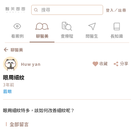
／
登入
註冊
看案例
聊醫美
查療程
問醫生
長知識
聊醫美
收藏
分享
Huw yan
眼周細紋
3年前
眉眼
眼周細紋特多，該如何改善細紋呢？
全部留言