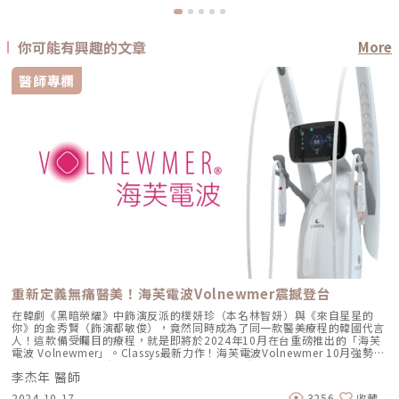
你可能有興趣的文章
More
醫師專欄
重新定義無痛醫美！海芙電波Volnewmer震撼登台
在韓劇《黑暗榮耀》中飾演反派的樸妍珍（本名林智妍）與《來自星星的
你》的金秀賢（飾演都敏俊），竟然同時成為了同一款醫美療程的韓國代言
人！這款備受矚目的療程，就是即將於2024年10月在台重磅推出的「海芙
電波 Volnewmer」。Classys最新力作！海芙電波Volnewmer 10月強勢來
襲Classys大廠，曾經是韓國醫美儀器前三大製造商，並於2022年被美國貝
李杰年 醫師
恩資本(Bain Capital)併購的知名公司，在全球的非侵入式醫美市場持續引
類 1. 毛
領潮流。繼「Ultraformer3第三代海芙音波」和「Ultraformer MPT海芙音
2024-10-17
3256
收藏