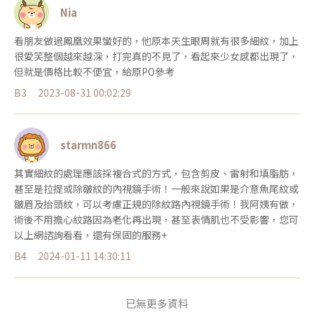
Nia
看朋友做過鳳凰效果蠻好的，他原本天生眼周就有很多細紋，加上
很愛笑整個越來越深，打完真的不見了，看起來少女感都出現了，
但就是價格比較不便宜，給原PO參考
B3
2023-08-31 00:02:29
starmn866
其實細紋的處理應該採複合式的方式，包含剪皮、雷射和填脂肪，
甚至是拉提或除皺紋的內視鏡手術！一般來說如果是介意魚尾紋或
皺眉及抬頭紋，可以考慮正規的除紋路內視鏡手術！我阿姨有做，
術後不用擔心紋路因為老化再出現，甚至表情肌也不受影響，您可
以上網諮詢看看，還有保固的服務+
B4
2024-01-11 14:30:11
已無更多資料