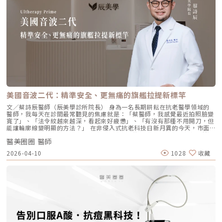
透過獨特技術從根本上改善肌膚狀態。以下是璞菲洛最突出的五大特色：1.
彈力纖維斷裂。傳統填充型玻尿酸因為有化學交聯，施打後容易因重力或皮
獨特「生物重塑」機制：啟動膠原與彈力蛋白再生璞菲洛的核心技術採用專
膚過薄而產生凸起（毛毛蟲現象）。Profhilo 具備極佳的流動性，能均勻
利高、低分子量玻尿酸複合配方，在不添加交聯劑的情況下，能刺激皮膚深
滲透進頸部真皮層，不是填平皺紋，而是從底層重塑頸部肌膚的厚度與張
層的纖維母細胞、角質細胞和脂肪細胞，促使膠原蛋白和彈力蛋白大量新
力，是目前改善頸部質感的首選。3. 手背（雞爪手）：重建真皮層的緊實度
生，從源頭改善肌膚鬆弛與老化問題。2. 全面改善膚況：不只填補，更提升
雙手最容易因彈力蛋白流失而顯得乾癟、血管明顯。Profhilo 透過「非填
整體膚質有別於傳統玻尿酸的局部填充，璞菲洛注射後會均勻擴散至皮膚的
充」的方式，啟動手背肌膚的自我修復機制。它不僅是補水，更是透過生物
真皮層與皮下組織。這使得它能全面性地改善肌膚，包括： 提升肌膚緊實
重塑增加組織的彈性與結構感，讓手背肌膚恢復細緻平滑，找回如少女般優
度與彈性 深層補水、改善乾燥與粗糙 減少細紋、改善膚色不均3. 自然柔和
雅的肌膚張力。4. 口周細紋：自然軟化而不僵硬對於愛笑或年長客戶常見的
的效果：告別「饅化臉」璞菲洛的質地較輕盈、流動性高，主要作用提升肌
唇周紋，若使用傳統填充物，常會因為增加了體積而讓表情變得僵硬。
膚本身的飽滿度與光澤，而不是增加額外體積。因此，能帶來自然、柔和的
Profhilo 透過液態拉皮的原理，在不改變五官比例的前提下，誘導唇周肌
改善效果，避免了傳統填充劑可能導致的僵硬或「饅化」現象，讓你看起來
膚新生彈力蛋白，從底層「軟化」細小紋路，讓整個人看起來更加柔和、自
就像是膚況變好了，而不是動了手腳。4. 獨創 BAP 五點注射技術：療程更
然。六、 蔡醫師的診間建議：如何規劃妳的「逆時針」計畫？在辰美學，
舒適、更快速採用獨家的 BAP (Bio Aesthetic Points) 五點注射技術。醫師
我們追求的是「長效且細膩」的美，而非瞬間的煙火式改變。針對初次接觸
只需在臉部兩側各選擇五個精準的生物美學點進行注射，就能讓玻尿酸均勻
Profhilo 逆時針 的客戶，我通常會建議以「週期性重塑」的方式來規劃妳
美國音波二代：精準安全、更無痛的旗艦拉提新標竿
擴散至全臉。這大大減少了注射的針數和疼痛感，也降低了術後瘀青和腫脹
的專屬美學地圖：1. 基礎療程：建議至少進行 2 至 3 次為了達到最佳的彈
的機率，讓療程更加舒適、快速。5. 高濃度、不含交聯劑：安全性高、低發
力蛋白新生與肌底環境優化，單次施打僅是啟動信號，完整的重塑需要時間
文／蔡詩辰醫師（辰美學診所院長） 身為一名長期耕耘在抗老醫學領域的
炎風險以高濃度玻尿酸為主要成分，且製程中不使用任何化學交聯劑，能有
堆疊： 啟動期（第 1 次與第 2 次）： 建議間隔 1 個月施打。這兩次密集的
醫師，我每天在診間最常聽見的焦慮就是：「蔡醫師，我感覺最近拍照臉變
效降低注射後的發炎反應與過敏風險。同時，也經過多項國際認證，確保了
治療能確保高濃度玻尿酸在真皮層內建立穩固的擴散網絡，全面活化纖維母
寬了」、「法令紋越來越深，看起來好疲憊」、「有沒有那種不用開刀，但
產品的純淨與安全性。逆時針（Profhilo） vs. 傳統玻尿酸比較 療程名稱
細胞。 強化期（第 2 次與第 3 次）： 建議間隔3到6個月進行第三次施打。
能讓輪廓線變明顯的方法？」 在非侵入式抗老科技日新月異的今天，市面
逆時針 (Profhilo) 傳統玻尿酸填充劑 主要功能 「生物重塑」(Bio-
這是一個關鍵的鞏固點，能延續細胞的再生信號，讓拉皮效果更具層次感。
上的音波儀器琳瑯滿目。但每當病患詢問我最信任哪一台儀器時，我的首選
remodeling)， 刺激膠原蛋白和彈力蛋白再生，從根本改善膚質 「填充」
維持期： 經過這 3 次完整的週期療程後，肌膚的緊緻度與細緻質感通常可
醫美圈圈 醫師
始終是 Ultherapy 美國音波。而在 2026 年的現在，隨著 Ultherapy
和「支撐」， 用於填補凹陷、雕塑輪廓 成分組成 專利技術結合高低分子玻
以維持九個月左右的時間。2.術後照護：輕盈無負擔的修復由於 Profhilo
Prime（美音二代） 的問世，醫美界正式進入了「精準醫療」的新紀元。這
2026-04-10
1028
收藏
尿酸， 64mg/2ml 高濃度，無交聯劑 玻尿酸會添加交聯劑，以增加黏度和
是極高純度的玻尿酸且不含化學交聯劑，術後反應極輕。只需在 24 小時內
篇文章，我將以專業醫師的角度，深度拆解為什麼美音二代會成為我臨床治
支撐力， 能維持體積不被快速分解 作用機制 注射後會均勻擴散至皮膚深
避免劇烈運動與高溫環境（如溫泉、蒸氣室、高溫瑜伽），其餘日常生活、
療的核心，以及它如何重新定義抗老的黃金標準。一、 為什麼「看得到」
層， 像「液態電波」一樣，透過非發炎機制喚醒細胞自我修復 注射後會停
上妝均不受影響，非常適合行程滿檔的都會女性。結語：美，是找回妳原本
才是真安全？DeepSEE® 即時影像導引的革命在進行音波拉提治療時，我常
留在特定部位， 透過體積來填補或塑形 效果呈現 效果是漸進且全面的，讓
的自然光采抗老不應該是「加法」，而是「還原」。Profhilo 逆時針的哲
跟病患分享一個觀念：音波拉提不是「能量越強越好」，而是「能量要打在
肌膚變得更緊緻、 有彈性、有光澤，視覺上更自然 效果是立即且局部的，
學與辰美學的理念不謀而合：我們不希望客戶變得不像自己，我們希望妳在
對的地方」。每個人的皮膚厚度、皮下脂肪分布、筋膜層（SMAS）的深
能看到凹陷處被填平、 輪廓變得立體 適用對象 適合想改善肌膚鬆弛、細
未來的日子裡，依然保有那份緊緻、透亮的彈力美感。妳不需要厚重的粉底
度，甚至是神經血管的走勢都完全不同。即便是在同一個人的臉上，左側與
紋、膚質乾燥、 彈性下降，追求自然效果的人 適合想填補淚溝、法令紋、
來遮蓋疲態，因為最美的底妝，就是妳健康的真皮層。如果妳也想體驗這種
右側的組織密度也存在差異。傳統的音波療程多半屬於「盲打」，醫師只能
豐頰、豐下巴或鼻子，追求局部立體效果的人 維持時間 約6 ~ 12個月 （需
「由內而外」的重塑感，歡迎來到辰美學，讓我們為妳量身定制專屬的逆齡
憑藉經驗去推測深度，這就像是在迷霧中航行，風險與不穩定性自然較高。
視個人體質、代謝與保養習慣而異） 約6～18個月 （因品牌、分子大小及
處方箋。「詳細內容請詳見辰美學官網」
1.1 精準醫療的「透視眼」最新的Ultherapy Prime 美國音波二代搭載了升
個人體質而異） 值得一提的是，它不像音波拉提需要靠機器操作、產生熱
級版 DeepSEE® 即時影像技術。在施打的每一條能量時，我都能透過 2X 高