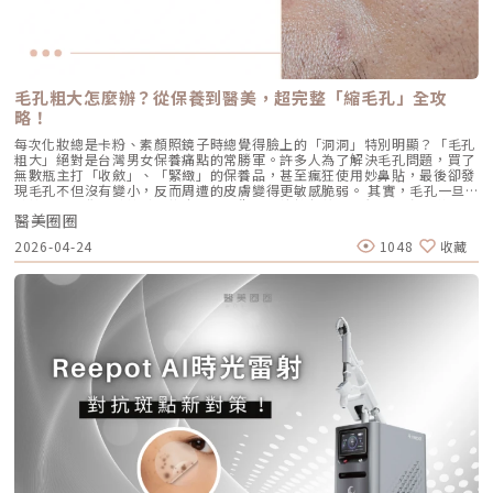
作用相對少。常見輕微反應包括： 注射處短暫腫脹、微紅 局部輕微瘀青
提改善法令紋 中下臉重點加強 300 – 500 條 筋膜拉提改善嘴邊肉 眼周與提
生，就是為了一次解決這個痛點：我們能不能在不吃藥的情況下，精準且長
（數日內可自行消退） 極少數人可能會有輕微搔癢或壓痛感，通常在數天
眉 100 – 200 條 改善眼尾下垂。 4.1 複合式療程的加乘效果如果想要達到
效地控制皮脂腺？什麼是 AviClear 戰痘雷射？解密 1726nm 的物理奇蹟
內緩解※ 選擇合法診所與原廠授權產品，是避免療程風險最關鍵的因素。
更好的「精緻度」，我常會建議在音波拉提後，搭配再生針（瑞德喜）進行
AviClear 戰痘雷射是一台利用特定波長光能來治療痤瘡的醫療儀器。它的核
為什麼 Profhilo 成為新一代醫美趨勢？隨著醫美觀念的演變，越來越多人
外輪廓的固定，或是以「混合式填充」補足流失的骨架支撐。這種「由內拉
心技術在於突破性的1726nm 波長雷射。1. 為什麼是 1726nm 波長？「專
追求自然、柔和的改善效果，不希望臉部看起來僵硬或過度膨脹。Profhilo
提、由外固定」的複合思維，才是現代抗老的趨勢。五、 2026 醫美行情與
吃油脂」的標靶治療在雷射醫學中，不同的波長會被不同的目標物（如黑色
與傳統填充型療程最大的不同，在於它獨特的「重建」式作用。Profhilo
避坑建議當妳搜尋「美國音波二代價格」時，會發現市場行情落差很大。身
素、血紅素、水分）吸收。1726nm 這個波長非常特殊，它在人體組織
並非單純地填補，而是將高濃度玻尿酸均勻分布於肌膚真皮層，從底層刺激
毛孔粗大怎麼辦？從保養到醫美，超完整「縮毛孔」全攻
為醫師，我必須提醒大家，費用背後包含的是原廠探頭成本、儀器維護、以
中，被皮脂（油脂）吸收的效率，大約是被水分吸收的 2 倍。當 AviClear
膠原蛋白與彈力蛋白新生，啟動肌膚的自我修復能力，讓效果柔和自然，能
及最重要的「醫師的技術與判讀經驗」。 認明原廠授權：施打前請掃描儀
略！
的雷射光束打入真皮層時，能量會精準地被富含油脂的「皮脂腺」大量吸
有效降低傳統填充物可能帶來的異物感，也更貼近肌膚自然老化的邏輯。此
器與探頭 QR Code，確保非水貨或非法翻新探頭。 選擇認證醫師：音波拉
收，進而產生熱能。這些熱能會破壞過度活躍的皮脂腺細胞，變得萎縮、分
外，Profhilo 完美契合了當前醫美市場「微侵入式」與「預防型保養」的
每次化妝總是卡粉、素顏照鏡子時總覺得臉上的「洞洞」特別明顯？「毛孔
提需要精準的解剖學知識，只有受過原廠培訓的醫師，才能在「安全邊界
泌量大幅下降。當沒有過多的油脂，毛孔就不易堵塞，痤瘡桿菌也失去了生
趨勢。它填補了日常保養品與侵入式手術之間的空缺，不需像肉毒桿菌那樣
粗大」絕對是台灣男女保養痛點的常勝軍。許多人為了解決毛孔問題，買了
內」將能量發揮到極致。六、 結語：愛美，是為了成就更好的自己我常
存的養分，痘痘自然就失去了生長的溫床。2. AviCool™ 藍寶石冷卻系統：
限制表情，也不需要像手術拉皮那樣漫長的恢復期。對於生活忙碌、注重效
無數瓶主打「收斂」、「緊緻」的保養品，甚至瘋狂使用妙鼻貼，最後卻發
說，醫美的意義不在於把妳變成另外一個人，而在於「找回最巔峰狀態的
保護表皮，大幅提升舒適度既然要用熱能破壞深層的皮脂腺，表皮會不會被
率的現代人來說，這讓它更容易被接受，成為許多人延緩老化、提升膚質的
現毛孔不但沒有變小，反而周遭的皮膚變得更敏感脆弱。 其實，毛孔一旦
妳」。看著客人在治療後，重新對鏡子裡的自己露出自信的微笑，那是我身
燙傷？這正是 AviClear 的另一項核心專利。機器配備了專屬的 AviCool™
首選。臨床案例分享以下為原廠提供的實際案例，透過Profhilo逆時針療
被撐大，就像是被撐鬆的橡皮筋，光靠日常塗抹保養品是很難「完全逆轉」
為醫師最大的成就感。我會運用 Ultherapy Prime 美國音波第二代的精準
藍寶石接觸式冷卻系統。在雷射擊發前、擊發中與擊發後，冷卻系統會持續
程，觀察治療前後肌膚狀態的變化，供大家參考了解療程效果。璞菲洛
醫美圈圈
的。想要有效改善毛孔粗大，我們必須先搞懂你的毛孔是哪一種「型」，才
技術，結合我對面部結構的美感理解，悉心守護妳每一寸肌膚的張力。如果
將表皮溫度維持在安全的低溫狀態。這不僅能防止表皮熱傷害、避免術後反
Profhilo常見Q&AQ1：PROFHILO和水光療程有什麼差別？ 水光著重在肌
能對症下藥！這篇文章將帶你從日常保養到專業醫美療程，全面拯救毛孔粗
您也對輪廓的流失感到焦慮，或者正猶豫哪種療程最適合自己，歡迎預約來
黑，更大幅降低了療程中的痛感，讓患者在不需要敷麻藥的情況下（視個人
2026-04-24
1048
收藏
膚表層補水，讓皮膚變得水嫩透亮；而PROFHILO作用層次更深，不只補
大的終極對策。為什麼我的毛孔會變大？揭開毛孔粗大的 6大元兇在探討怎
診間，讓我們在一個放鬆、透明的環境下，一起討論出最適合您的減齡計
耐受度而定），也能順利完成治療。AviClear 戰痘雷射 vs. 藍雷射與傳統療
水，還能活化膠原蛋白、彈力蛋白等細胞修復，提升整體彈性與緊緻度。它
麼解決之前，我們得先抓出讓毛孔變大的罪魁禍首。毛孔粗大絕對不是單一
畫。
法：抗痘金大PK過去我們面對嚴重的青春痘，「吞口服A酸」幾乎是唯一的
的特點是透過穩定擴散來刺激肌膚自我修復，不靠刺激或破壞，適合想全面
原因造成的，通常是以下幾個因素交織而成的結果：1. 【油脂型毛孔】：中
終極解方。然而，隨著光電科技的突破，現代的醫美抗痘已經邁入了「精準
改善膚況的人。Q2：可以和電波、音波等療程搭配嗎？ 可與電波、音波等
東油田的擴建工程毛孔是皮脂排出的主要通道。當你的皮脂腺天生比較發
破壞皮脂腺」的新紀元。目前市面上討論度最高的兩大抗痘黑科技，分別是
療程搭配使用，建議間隔約兩週，具體施打順序與時間需由醫師評估。電
達，或是受到氣溫升高、荷爾蒙波動、常吃高油高糖食物影響，導致出油量
AviClear 戰痘雷射與 CAPRI 藍雷射。雖然兩者都主打不吃藥、從根源控
波、音波術後可加速肌膚修復並延長效果，但需等皮膚完全降溫後再進行
大增時，通道就會被迫「擴建」來排出這些大量油脂。2. 【角質型毛孔】：
油，但在波長與作用機制上卻有著根本的差異。我們該如何選擇？它們與傳
Profhilo療程。施打前請務必諮詢醫師，遵從專業建議安排療程。Q3：璞
通道堵塞引發的連鎖反應健康的肌膚會自然代謝老廢角質，但如果代謝異
統的口服A酸又有什麼不同？以下為您全面解析。頂尖對決：AviClear 戰痘
菲洛每年需要打幾次？ 一個完整療程通常包含三次施打，前兩次相隔約一
常，這些廢棄角質就會和皮脂、空氣中的髒污混合在一起，死死地堵塞在毛
雷射 vs. CAPRI 藍雷射這兩款都是目前熱門的無藥物抗痘雷射，雖然目標一
個月，第三次則可在四到六個月後進行。視個人膚況與需求，也可安排後續
孔開口。久而久之，毛孔就像被塞了軟木塞一樣，被越撐越大。3. 【老化型
致，但「作戰策略」卻截然不同：1. AviClear 戰痘雷射（1726nm）：專
加強療程，以延續效果。Q4：頸紋、手部老化也能打嗎？ 可以。Profhilo
毛孔】：膠原蛋白流失的初老警報真皮層中的「膠原蛋白」和「彈力蛋白」
注皮脂腺的「源頭阻斷」作用原理：搭載專利 1726nm 波長，具備極高的
在頸部與手背同樣有良好表現，能改善乾紋與鬆弛，是全方位肌膚重建療
就像是撐起毛孔的堅固地基。隨著年齡增長，或是長期不防曬導致的「光老
「油脂專一性」，能穿透皮膚精準鎖定並加熱肥大的皮脂腺，使其萎縮。核
程。Q5：是否適合所有膚質？ 大多數人皆可接受，但孕婦、哺乳中女性與
化」，地基流失、失去支撐力，毛孔邊緣的肌膚就會順著地心引力往下垂。
心強項：直接從源頭切斷出油量並破壞痘痘的生長環境，主打極長效的抗痘
對玻尿酸過敏者不建議施打。Q6：哪些人適合做Profhilo？需要幾歲才能
4. 【缺水型毛孔】：肌膚乾旱造成的表面危機這點常被許多人忽略！當角質
與控油效果，非常適合追求長期穩定膚況、不想依賴藥物的人。2. CAPRI
做？Profhilo適合有初期老化、乾燥或鬆弛困擾的人，通常建議從30歲以後
層極度缺水時，毛孔周圍的表皮細胞會像失去水分的蘋果一樣乾癟、萎縮，
藍雷射（1450nm + 450nm）：控油＋殺菌的「雙效複合」作用原理：結
就可以評估施作。特別推薦給希望改善膚況，又不想讓五官改變或產生膨脹
無法飽滿排列。在細胞與細胞之間的縫隙變大之下，視覺上毛孔就顯得非常
合 1450nm 的熱能來縮減皮脂腺（控油），同時搭配 450nm 藍光直接消
感的人。Q7：施打Profhilo會很痛嗎？會不會腫？需要修復期嗎？療程過
明顯。5. 【疤痕型毛孔】：手癢硬擠留下的歷史遺跡嚴格來說這已經是「痘
滅表皮的痤瘡桿菌（殺菌）。核心強項：雙管齊下，對於臉上正在急性發