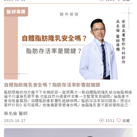
Remodeling）。這就是為什麼我對 Profhilo 逆時針（俗稱：璞菲洛）情
有獨鍾的原因。一、 重新定義抗老：為什麼妳需要的是「重塑」而非「填
充」？在深入了解 Profhilo逆時針 之前，我們必須先釐清肌膚老化的本
醫師專欄
質。肌膚的年輕度由真皮層的三大支柱決定：水份、膠原蛋白
（Collagen）以及彈力蛋白（Elastin）。多數人對膠原蛋白耳熟能詳，它
就像建築物的「鋼筋水泥」，負責撐起皮膚的厚度與體積；然而，讓肌膚在
做表情後能迅速回彈、維持組織張力的關鍵，其實是彈力蛋白。彈力蛋白就
像支撐鋼筋的「橡皮筋」，不幸的是，人體在青春期過後，彈力蛋白的合成
速度就會大幅下降。當彈力蛋白流失，肌膚就會像失去彈性的鬆緊帶，出現
細紋、毛孔粗大、甚至是難以處理的「鬆弛型下垂」。傳統玻尿酸屬於「填
充型」，主要目的是增加體積（Volumizing），如果過度施打，容易造成
面部僵硬或「醫美臉」。而 Profhilo 逆時針的誕生，是為了從細胞底層進
行「修復與重塑」，讓皮膚自己找回年輕時的彈性。二、 Profhilo 逆時針
的科學核心：NAHYCO™ 專利技術Profhilo逆時針來自瑞士著名的 IBSA 製
藥集團。身為專業醫師，我非常看重產品的「純淨度」與「穩定性」。
Profhilo 之所以能在國際醫美界佔有一席之地，在於其革命性的
NAHYCO™ 專利熱融合技術。1. 醫學界的「純淨」突破：無化學交聯劑一
般玻尿酸為了維持在體內的時間，必須添加化學交聯劑（如 BDDE）。雖然
這在合法範圍內是安全的，但對於過敏體質或追求極致天然的客戶來說，仍
存在延遲性發炎的風險。Profhilo逆時針 透過精確的加熱與降溫製程，讓
自體脂肪隆乳安全嗎？脂肪存活率影響超關鍵
高分子與低分子玻尿酸產生自然的氫鍵鍵結，完全不含 BDDE。這意味著它
具備極高的「生物相容性」，注射後能與人體組織完美融合。2. 高低分子玻
脂肪想瘦的地方瘦不下來胸部卻一直想再大一點自體脂肪隆乳結合抽脂與填
尿酸的「黃金比例」Profhilo 含有目前市面上極高濃度的玻尿酸
補不只讓身形更平衡 也能自然升級罩杯本集一次整理常見疑問✓ 抽脂會不
（64mg/2ml），它結合了： 高分子量玻尿酸（H-HA）：提供穩定的物理
會有栓塞風險✓ 自體脂肪會影響乳癌篩檢嗎✓ 脂肪存活率如何提高✓ 想從A
支撐與深層鎖水，改善鬆弛。 低分子量玻尿酸（L-HA）：作為傳遞信號的
罩杯升到D 有可能嗎✓ 術後需要穿塑身衣嗎✓ 抽脂隆乳要不要按摩用自己的
分子，直接活化真皮層內的纖維母細胞，誘導膠原蛋白與彈力蛋白新生。這
脂肪 打造柔軟真實的胸型適合誰 怎麼做 最有效將給妳完整觀念與安心評估
種「1+1 > 2」的協同作用，讓 Profhilo 在進入皮膚後，能像液態電波一
吳名倫 醫師
依據重點摘要：0:00 #她說他說0:40 #自體脂肪隆乳v.s.#假體隆乳 想要哪
樣迅速擴散，全面性地改善膚質。三、 3 種細胞與 5 種蛋白：解開「液態
一樣？1:02 關於手術安全性 #自體隆乳2:12 不同的抽脂方式 #脂肪存活率
2025-10-27
1551
收藏
電波」的逆齡關鍵在辰美學的診間，我常跟客戶解釋，Profhilo 就像是為
會一樣嗎？3:16 關於抽脂安全 #脂肪栓塞問題 ？4:09 關於手術安全性 #矽
肌膚施加了一種「啟動指令」。它不僅僅是補水，而是啟動了「3+5 逆齡機
膠隆乳相關影片：• 罩杯升級前必看，自體脂肪豐胸解析！ EP20• 男生
制」： 活化 3 種關鍵細胞： 纖維母細胞：這是皮膚的「膠原工廠」。 角質
女乳好尷尬，胸部困擾的隱藏原因你有嗎？ EP24• 抽就對了？抽脂局部雕
形成細胞：強化表皮防禦力，讓肌膚看起來更細緻、有光澤。 脂肪幹細
塑大解密，它沒想像可怕！EP31---LINE