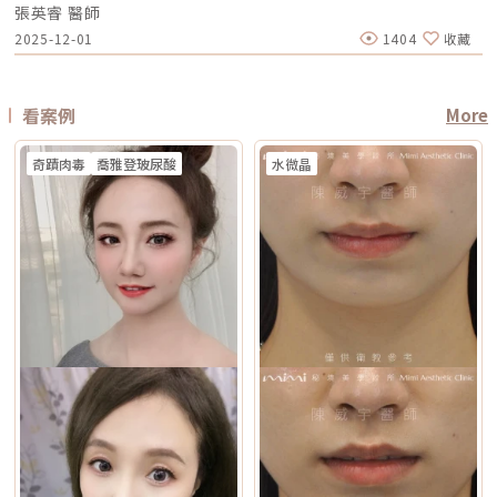
的醫美技術已經能為各種膚況提供客製化的解決方案，如果不確定自己到底
群無雙電波常被期待用在以下族群： 臉沒有嚴重鬆弛，但開始覺得輪廓不
為避免能量影響填充物穩定性，需由醫療人員評估治療時機。4. 三個月內接
張英睿 醫師
臭手術與傳統狐臭手術法之比較00:40 狐臭手術治療效果如何？01:55 狐臭
膚，改善幅度有限 對膚質、毛孔、細紋的改善不一定比電波明顯 需開刀、
是屬於哪一種毛孔類型，或者不知道該從哪一個療程下手，建議直接安排時
夠緊 膚質變粗、毛孔變明顯 乾燥細紋、光澤感下降 想做電波，但怕疼痛感
受過磨皮或其他侵入性治療若表皮尚未完全恢復，過早進行雷射可能造成過
和多汗我都有，但我能使用狐臭手術嗎？02:33 狐臭治療建議幾歲開始做？
有傷口與恢復期，風險與費用通常較高 電波音波哪個好？不要只問哪個
間到專業的醫美診所進行諮詢。透過醫師的專業評估，甚至搭配高階的肌膚
2025-12-01
1404
收藏
太強 想要自然型、精緻型保養 希望同時處理緊緻與膚質所以如果說鳳凰電
度刺激或延長恢復期。5. 懷孕與哺乳期間仿單中明確列為需避免的狀況，主
03:08 微波治療後汗水會跑到其他部位嗎？04:21 日常生活中該如何減少體
強，要問哪個適合你很多人會問：「電波跟音波哪個效果比較好？」但這個
檢測儀器，才能為你規劃出最精準、最不走冤枉路的縮毛孔計畫！★溫馨提
波比較偏「輪廓拉提主力」，無雙電波就比較像「緊緻 + 膚質管理」的複合
要基於安全性與荷爾蒙變動的不確定性雖然非侵入性，但仍建議暫緩治療。
味產生？張英睿皮膚專科診所官網 : http://www.skinbook.com.tw/張英
問題其實很容易問錯方向。因為電波和音波不是同一種東西，它們就像健身
醒★小編要提醒大家，醫療並非單純的商業交易，所有的療程都伴隨著風
型選項。無雙電波 vs 鳳凰電波比較 比較療程 DENSITYRF 無雙電波
6. 正在發生皮膚感染者例如開放性傷口、細菌或病毒感染（如皰疹等），需
睿皮膚專科診所 FB ：https://www.facebook.com/Taipeiskinclinic張英
裡的重量訓練和有氧運動，都能讓身體變好，但訓練目標不一樣。 想改善
險。因此，作為消費者應該謹慎選擇合適的醫療方案，以確保安全與健康。
ThermageFLX 鳳凰電波 能量類型 單極+雙極射頻 單極射頻 作用原理
完全痊癒後才能進行雷射。7. 有皮膚癌病史者為避免引發不必要的風險或延
睿皮膚專科診所Instagram：
膚質、緊緻、細紋：可以優先評估電波。 想改善下垂、輪廓線、嘴邊肉：
αLPHA專利交替脈衝加熱技術 射頻RF系統 主要特色 深淺層複合加熱 深層
誤病情追蹤，此類族群需避免或必須在專科醫師嚴格評估下進行。8. 未滿十
https://www.instagram.com/drdeungskinclinic/張英睿皮膚專科診所地
可以優先評估音波。 如果同時有鬆和垂：可以和醫師討論電音波搭配。這
看案例
More
容積式加熱 療程定位 膚質、細緻、緊緻並重 輪廓、拉提、緊實為主 適合族
八歲者不建議未成年人接受此類治療，除非有醫療必要且經監護人與專業醫
址：新北市板橋區文化路一段118號電話：(02)-2250-6065LINE：
也是為什麼現在很多醫師會用「複合式療程」來做規劃。不是每個人都只需
群 輕中度鬆弛、膚質粗糙、 毛孔細紋 中度鬆弛、下顎線模糊、 輪廓下垂感
師共同評估。AI時光雷射常見問題FAQQ1：Reepot AI時光雷射和傳統除斑
@xat.0000195926.1nzhttps://page.line.me/xat.0000195926.1nz?
要一種療程，而是要看老化主要發生在哪一層，再決定適合電波、音波，還
冷卻技術 五階七段冷卻系統 分段噴灑冷媒 探頭 雅典娜探頭：臉部 宙斯探
雷射有什麼最大差別？Reepot 的能量作用以機械式震動為主，而非傳統以
openQrModal=true
是兩者搭配。電波音波可以一起打嗎？可以，但不是每個人都一定需要。電
頭：身體 愛神探頭：眼周 紫鑽探頭：臉/四肢 碧眼探頭：眼周 藍鑽探頭：
奇蹟肉毒
喬雅登玻尿酸
水微晶
熱破壞色素為核心的方式，因此對周邊組織較為溫和，修復期相對短。搭配
波和音波作用原理不同，所以在醫師評估下，兩者確實可以搭配。常見做法
臉/四肢 黃金探頭：身體 疼痛感 多數定位為較舒適型 但仍因人而異 感受通
AI 智慧影像分析與低溫保護，可讓能量更集中在斑點本身，減少熱擴散造成
是用音波處理深層輪廓拉提，再用電波改善皮膚緊緻與膚質鬆弛，讓效果更
常較明顯，但依能量、部位與個人耐受度不同 常見效果感受 膚質變細、臉
的紅腫或反黑風險。對於需要更加精準、可控的淺層色素改善者，是較新的
全面。不過，電音波不是「全部打越多越好」。發數、能量、施作順序、間
部較緊 光澤提升 輪廓變緊、線條感改善 適合重點 想變精緻、自然、保養型
治療選擇。Q2：一次療程能看到效果嗎？需要做幾次比較理想？淺層曬
隔時間，都需要依照個人臉部條件設計。如果臉部脂肪偏少、皮膚偏薄、曾
想加強緊緻、抗老、輪廓型 原理差異：單極、雙極到底是什麼？很多人看
斑、雀斑在單次治療後多半能看到初步變化；但深層或混合型色素通常需要
做過其他療程，或是近期剛打過針劑，更要讓醫師完整評估，避免過度治
到「單極」、「雙極」會覺得很難懂，其實可以用生活化的方式理解。單極
多次治療，效果會以「循序淡化」的方式呈現。實際次數與間隔仍須依個人
療。做電波音波前，要注意哪些事？第一，先判斷自己是哪一種老化問題在
電波：像是把熱能傳遞到較深、較廣的範圍，主要作用於較深層皮膚組織
膚況並由醫師評估調整。Q3：Reepot 是否有反黑風險？術後該注意什麼？
選電波或音波前，先不要急著問「哪個比較好」，而是要先看自己的老化問
（以真皮層為主），常被用於緊緻與支撐感相關需求。鳳凰電波即屬於單極
任何除斑型雷射都可能有反黑風險，但 Reepot 因熱傷害較低、加上冷卻系
題屬於哪一種。臉部老化常見可分成四大類：組織鬆弛下垂、結構性凹陷、
射頻應用。雙極電波：則是將能量集中在兩個電極之間，作用範圍相對較
統保護，發生率較低。術後的關鍵在於防曬和保濕，尤其治療後一週避免曝
皺紋形成、膚質老化。電波和音波主要處理的是「鬆弛與下垂」這一類問
淺，較常被用於膚質細緻、表層改善等需求。無雙電波的特色，在於將單極
曬、蒸氣、刺激性保養品。若依照術後指示照護，能大幅降低色素反應的機
題。電波偏向改善皮膚鬆弛、細紋與緊緻度；音波偏向改善輪廓下垂、嘴邊
與雙極兩種模式結合於同一療程設計中。根據官方資料，DENSITY 可透過
會。Q4：敏感肌或薄皮膚適合做 Reepot 嗎？Reepot 的能量模式相對溫
肉與下顎線模糊。但如果是太陽穴凹陷、淚溝、臉頰凹陷這類結構性凹陷，
不同射頻模式，將能量分別作用於深層與淺層皮膚。因此，兩者並不是「誰
和，加上冷卻保護，對敏感肌而言較為友善。但敏感肌的特性是屏障本身不
或是斑點、色素沉澱這類膚質問題，單靠電波或音波不一定能解決，需要搭
比較高級」，而是設計邏輯不同。若主要需求為輪廓拉提與緊緻，單極射頻
穩定，因此治療前仍需要專業檢視膚況，若正處於發炎、乾裂或紅敏期，建
配其他療程評估。第二，不要只看價格，更要看療程規劃是否合理電波音波
為主的療程通常較符合需求；若希望同時兼顧膚質細緻與輕度緊緻，複合式
議先穩定皮膚後再安排療程。Q5：做 Reepot 之後多久可以搭配其他醫美
的價格會受到儀器種類、探頭、發數、施作部位、能量設定與診所規劃影
電波療程則可能更具彈性。效果差異：拉提感、緊緻感、膚質感不一樣1. 拉
療程？治療後皮膚需要時間恢復，因此若要搭配保濕導入、水光等溫和療
響。價格便宜不一定不好，但如果只用價格做決定，很容易忽略真正重要的
提感如果你的主要困擾是「臉部鬆弛」、「下顎線不清楚」或「嘴邊肉變明
程，通常約 2～3 週即可視膚況安排；若是皮秒、飛梭、強效換膚或注射等
事：這療程到底有沒有符合你的臉部狀況？同樣是音波，有人需要加強下顎
顯」，鳳凰電波通常是較常被討論的選項之一。其應用多與輪廓緊緻與鬆弛
刺激性較高的項目，建議至少間隔 4 週再評估。適當的間隔能降低反黑與過
線，有人需要處理嘴邊肉；同樣是電波，有人重點在眼周細紋，有人重點在
改善相關，常見於臉部、眼周與身體的緊緻與平滑需求。2. 膚質感如果你的
度刺激的風險，也讓後續療程效果更穩定。Q6：Reepot 的療程費用大約是
臉頰鬆弛。規劃不同，效果自然也會不同。所以選療程時，不只要問「多少
問題不是明顯鬆弛，而是「皮膚看起來粗」、「毛孔明顯」、「妝感不服
多少？Reepot 的價格會依照治療部位、所需的能量深度、是否搭配其他療
錢」，也要問清楚：使用什麼儀器？施作哪些部位？大約發數或治療範圍怎
貼」或整體氣色較疲累，無雙電波的複合式能量設計相對較符合這類需求。
程以及整體規劃次數而有所差異。一般費用多落在一萬至三萬多元之間，但
麼規劃？為什麼我的狀況適合這個療程？第三，確認儀器來源、探頭耗材與
除了緊緻效果外，也常被用於膚質細緻與整體質感提升，因此常被市場定位
實際金額仍需依個人斑點狀況與療程組合評估後才能確認。建議先安排諮
施作人員電波音波屬於能量型醫美療程，安全性和儀器來源、探頭耗材、操
為入門型抗老或精緻型電波療程。3. 自然度兩者都屬於非侵入式療程，因此
詢，由專業醫療人員確認膚況後提供最適合的治療方案與費用。Q7：
作經驗都有關。建議選擇前可以確認是否為合法原廠認證儀器、是否使用原