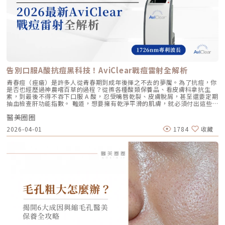
能導致術後紅腫，也不會像玻尿酸填充容易造成過度膨脹的人工感，而是像
清螢幕清晰地看見病患當下的組織層級。這意味著： 避開神經與骨頭：大
「智慧型保養」，漸進式修復你的肌膚底層架構。哪些人適合做璞菲洛？
幅降低因能量落點錯誤導致的劇痛或副作用。 精準鎖定 SMAS 筋膜層：確
Profhilo不僅適合輕熟女族群，也非常適合希望改善整體膚況、延緩老化的
保每一發熱凝結點都精確落在支撐輪廓的關鍵地基上。 即時監控探頭貼合
人。尤其推薦給以下族群： 面臨初老症狀者： 臉部、頸部或手部出現細
度：防止因貼合不全導致的表皮燙傷。二、 三種鬆弛型態：妳需要的是
紋、輕微鬆弛，以及肌膚彈性下降、缺乏緊實感的人。 膚質困擾者： 肌膚
「拉提」還是「緊緻」？很多客人到診間會直接說：「我要打音波。」但我
乾燥、毛孔粗大、膚色不均或膚質粗糙，希望透過深層保濕來全面提升膚況
通常會先進行細緻的觸診與影像觀察，因為「鬆弛」其實分為不同層次。如
的人。 追求自然效果者： 不希望外觀有大幅度改變，只想透過自然、漸進
果診斷錯誤，治療效果就會大打折扣。我將臉部老化歸納為三種主要型態，
的方式讓自己看起來更年輕、更有氣色。 對其他療程敏感者： 曾對雷射、
並給予不同的客製化建議：2.1 筋膜鬆弛型（結構下垂）這是最適合美國音
能量儀器等療程反應較大，或希望尋找一種低風險、低修復期的保養方式。
波二代的族群。表現為下顎線模糊、嘴角下垂（木偶紋）、整體輪廓往下
這項療程也特別受到熟齡上班族歡迎，因為療程快、不影響日常作息，對於
墜。這類問題的根源在於 SMAS 筋膜層失去張力，需要透過美音二代深達
告別口服A酸抗痘黑科技！AviClear戰痘雷射全解析
忙碌但仍想維持好氣色的族群非常友善。璞菲洛療程建議與效果說明璞菲洛
4.5mm 的聚焦能量，從地基進行「拉提」。2.2 表皮鬆弛型（膚質鬆軟）
建議以三次療程為一完整週期，前兩次治療間隔約30天，第三次則可延長至
如果妳覺得臉部皮膚軟爛、毛孔粗大、布滿細紋，這通常是真皮層膠原蛋白
青春痘（痤瘡）是許多人從青春期到成年後揮之不去的夢魘。為了抗痘，你
4至6個月後進行。必要時，醫師會根據患者肌膚老化程度，評估是否安排加
流失。此時我會建議以「無雙電波」或「鳳凰電波」為主，強化表層的「緊
是否也經歷過神農嚐百草的過程？從擦各種酸類保養品、看皮膚科拿抗生
強治療，以達到最佳效果。大部分患者在首次治療後約2至4週，能感受到肌
緻」，若能搭配美音二代 1.5mm 或 3.0mm 的探頭進行分層治療，效果會
素，到最後不得不吞下口服 A 酸，忍受嘴唇乾裂、皮膚脫屑，甚至還要定期
膚保濕度提升與質感柔嫩。完整療程結束後，肌膚彈性、細緻度與毛孔緊實
更全面。2.3 脂肪下移型（贅肉堆積）有些人老化表現是法令紋上方擠出一
抽血檢查肝功能指數。 難道，想要擁有乾淨平滑的肌膚，就必須付出這些
度明顯改善，效果可維持數月，期間因人而異，與個人膚質及保養習慣相
塊肉，或是出現明顯的雙下巴。這類族群除了筋膜拉提，還需要美音二代對
代價嗎？ 隨著醫學美容科技的進步，抗痘治療終於迎來了劃時代的突破。
關。針對肌膚老化較嚴重的患者，醫師會提供客製化療程方案，確保治療成
脂肪組織產生的微熱效應來進行收斂，收緊鬆贅組織，恢復線條的俐落感。
醫美圈圈
全球首款獲得美國 FDA 認證，專門針對「皮脂腺」進行治療的 AviClear 戰
效符合期待。為何完成完整療程後仍需定期補打？雖然Profhilo在第一年完
三、 關於痛感與效果：二代真的不一樣嗎？「醫師，聽說美國音波非常
痘雷射 正式問世。它主打不需依賴藥物、無嚴重副作用，透過專利
成三次療程後，可促進皮膚彈力蛋白的新生，但其成分會在體內逐漸代謝，
2026-04-01
1784
收藏
痛，是真的嗎？」這是許多客人心中的陰影。的確，第一代美國音波因其能
1726nm 波長雷射，從根源「關閉」過度活躍的皮脂腺。 這篇文章將帶你
約在施打後28天開始減少。儘管如此，Profhilo所啟動的生物刺激作用能持
量輸出極為強悍扎實，對某些痛感較敏感的客人來說確實是一大挑戰。但
全面深入了解 AviClear 戰痘雷射的作用原理、與傳統治療的差異、療程細
續約3個月左右。隨著時間流逝，皮膚的保濕度與細胞活化功能會逐漸降
Ultherapy Prime（美音二代）在 2026 年能被醫美圈推崇，關鍵就在於它
節以及真實的術後效果，幫助你評估這項抗痘黑科技是否適合自己。為什麼
低，肌膚質感可能回復至治療前的狀態。加上年齡增長與環境壓力，皮膚細
大幅優化了「舒適度」。3.1 減痛技術的優化美音二代優化了能量輸出的波
痘痘總是反覆發作？看懂萬惡之源「皮脂腺」在認識 AviClear 戰痘雷射之
胞活力下降，因此建議每3至4個月進行一次補打，持續激活肌膚，維持年輕
型與頻率，使熱能釋放更加穩定均勻。在臨床操作中，我發現客人的耐受度
前，我們必須先了解痘痘（痤瘡）究竟是怎麼形成。青春痘的生成機制主要
健康。一項針對40至65歲受試者的研究顯示，接受兩次Profhilo注射（間
顯著提升，不再需要像早期那樣「痛到想哭」。 見效時間：治療當下因組
包含四大關鍵： 皮脂分泌過盛：受到賀爾蒙、壓力、飲食或基因影響，皮
隔30天）後，在1個月與4個月的評估中，皮膚彈性與保濕度均有顯著提
織受熱收縮，會有 10-20% 的即時拉提感。真正的巔峰效果會在術後 2–3
脂腺製造出過多的油脂。 毛囊角化異常：老廢角質無法正常代謝，與油脂
升，且效果可維持至少4個月。受試者自我評估亦反映皺紋減少、肌膚更緊
個月，隨著膠原蛋白的大量新生，輪廓會日益清晰。 維持時間：在規律的
混合後堵塞毛孔，形成粉刺。 痤瘡桿菌增生：堵塞的無氧毛孔成為痤瘡桿
緻，印證持續治療的重要性。（參考來源：Sparavigna et al., 2022）璞
生活作息下，一次優良的治療效果可維持 12–18 個月。四、 蔡醫師的減齡
菌（C. acnes）的溫床，細菌大量繁殖。 發炎反應：細菌代謝物引發免疫
菲洛療程前後注意事項術前： 停止服用抗凝血藥物（如阿斯匹靈、維他命
處方箋：美音二代的精準佈點很多診所標榜「破千條」的音波，但我始終堅
反應，導致紅腫、化膿，形成嚴重的囊腫型或膿皰型痘痘。在這四個環節
E） 治療當天避免化妝、飲酒 保持作息規律，避免熬夜與重度壓力術後：
持：條數不是越多越好，精準度才是關鍵。過多的能量可能造成脂肪萎縮
中，「皮脂分泌過盛」是啟動後續一連串災難的開關。傳統的治療方式，如
24小時內避免按摩施打部位 三天內避免劇烈運動與三溫暖 一週內避免臉部
（臉凹），過少則無感。在辰美學，我會根據每一位客人的臉型厚薄、鬆弛
抗生素主要針對殺菌；外用酸類主要針對去角質。唯有口服 A 酸能夠有效抑
熱敷與刺激性護膚產品 建議加強保濕、防曬，幫助效果延長璞菲洛副作用
程度，規劃專屬的能量地圖。以下是 2026 年我常用的建議處方： 施作區
制皮脂腺分泌，這也是為什麼口服 A 酸過去被視為治療嚴重痘痘的終極武
與風險Profhilo屬於非交聯玻尿酸，不含化學交聯劑，生物相容性極佳，副
域 建議條數參考 蔡醫師臨床改善重點 全臉輪廓拉提 500 – 800 條 筋膜拉
器。然而，口服 A 酸伴隨著全身性的副作用。而 AviClear 戰痘雷射的誕