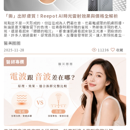
程簡單快速，使用極細針在臉部五個特定位點注射，疼痛感輕微。少數人會
疤」的範疇。過去長了嚴重的發炎性青春痘，或是手癢過度暴力擠壓，導致
炎、紅腫的痘痘，具有極佳的立即退紅與消炎效果，適合需要快速壓制大面
有暫時性紅腫或小腫塊，通常幾小時內可自然消退，不會影響日常活動。
真皮層組織嚴重受損。在傷口修復的過程中產生了纖維化拉扯，最終形成不
積發炎的患者。3. 傳統終極武器：口服A酸（Isotretinoin）作用原理：屬
Q8：Profhilo成分天然嗎？會不會引起過敏？Profhilo採用高純度、非動
可逆的凹洞。6. 【蟎蟲型毛孔】：隱形的微小房客在作怪我們的臉上本來就
於全身性的系統性治療。它能全面抑制皮脂腺分泌、使皮脂腺萎縮，同時促
物來源的玻尿酸，不含常見交聯劑成分，安全性高，過敏反應發生機率非常
有共生的「蠕形蟎蟲」，但當免疫力下降、皮脂分泌失衡，或是過度清潔破
進毛囊正常角化，並大幅減少發炎反應與痤瘡桿菌增生。核心強項：能夠一
「撕」出好膚質！Reepot AI時光雷射效果與價格全解析
低，並獲得歐盟CE安全認證。Profhilo璞菲洛是突破傳統玻尿酸觀念的療
壞皮脂膜時，蟎蟲就會大量異常繁殖。牠們會啃食皮脂、進出毛囊，蟲體的
次打擊痘痘的四大成因，對於嚴重型、結節囊腫型痘痘，或是對其他治療
程，不以填充為主，而是提升肌膚自癒力與膚質的「逆時針保養」新選擇。
排泄物與屍體會引發毛囊發炎，進而把毛孔撐大。如何從日常居家保養穩住
斑點並不是一天形成的，但往往成為人們最在意、也最難處理的肌膚困擾。
（包含抗生素、外用藥膏）無效的頑固型痘痘，具有極高的治癒率與長效
如果你渴望不影響生活的微創保養，並希望從根本改善膚質，Profhilo 絕
毛孔不失控？雖然保養品無法讓已經擴大的毛孔完全「縮回」，但正確的居
無論是夏天曬後留下的色塊、從青春時期伴隨的雀斑、熟齡後浮現的老人
性。需注意事項：伴隨較明顯的副作用，最常見包含嘴唇乾裂、皮膚乾燥脫
對值得你列入考量。在選擇療程前，務必諮詢專業醫師，評估自身膚況與適
家保養，能幫助控制毛孔不再進一步擴張，並改善整體膚質的平滑度。1. 溫
斑，還是看起來「髒髒的暗沉」，都會讓肌膚看起來缺乏光澤。更麻煩的
皮、眼睛乾澀等。此外，孕婦絕對禁用（具致畸胎性），療程期間需配合醫
合方案，才能真正達到年輕又自然的理想狀態。選擇合法診所、專業醫師與
和清潔，不過度刺激：選擇胺基酸系等溫和潔顏產品，一天清潔 1～2 次即
是，許多人做過雷射，卻常遇到反黑、反覆復發等狀況，讓人對除斑產生陰
師定期抽血監測肝功能與血脂，且通常需持續服用數個月至一年以上以達到
原廠產品，是安全變美的不二法門。★溫馨提醒★小編要提醒大家，醫療並
可。避免頻繁使用磨砂或強力去角質產品，以減少對皮膚屏障的刺激。2. 適
影。 Reepot AI時光雷射（仿單名為「蕾璞釹雅各雷射系統」，衛部醫器輸
標準的累積劑量。CAPRI 藍雷射與 AviClear 戰痘雷射最主要的差異，在於
非單純的商業交易，所有的療程都伴隨著風險。因此，作為消費者應該謹慎
度使用酸類，幫助代謝角質：對於油脂分泌較旺或粉刺型毛孔，可在醫師或
醫美圈圈
字第 037165 號）自 2025 年 7 月上市後便迅速受到關注，被視為色素治
「雷射波長」與「對油脂的吸收破壞力」。簡單來說，藍雷射主打「控油加
選擇合適的醫療方案，以確保安全與健康。
專業建議下使用酸類保養品： 水楊酸（BHA）：脂溶性，能深入毛孔幫助
療領域重要新進展。它重新定義了傳統除斑的思維，將以往以熱能為主的
殺菌」的雙效機制，適合用來對付輕中度的痘痘與毛孔粗大問題；而
2025-11-28
11236
收藏
油脂代謝，常用於黑頭與粉刺調理。 果酸（AHA，如甘醇酸、乳酸）：主要
「燒灼式破壞」，轉變為更精準、更可控的「震碎式處理」，再結合 AI 影
1726nm 的戰痘雷射則是專為「阻斷皮脂腺」而生，能精準且深度地破壞
作用於表層角質更新，改善肌膚粗糙。 杏仁酸：屬於果酸的一種但兼具親
像分析與超冷卻保護，使治療不僅更安全、也更貼近現代人追求的舒適與高
出油源頭，因此更適合用來拯救中重度發炎、滿臉油光，以及長年反覆發作
脂特性，屬較溫和的酸類選擇。3. 抗老成分 A醇（Retinol）：A醇是目前研
效率。對於過去因反黑、修復期長或效果不均而猶豫的族群而言，Reepot
的頑固型痘痘肌。誰最適合打 AviClear 戰痘雷射？如果符合以下任一情
醫師專欄
究較完整的抗老成分之一，可促進表皮更新，並間接支持膠原蛋白生成，對
的出現為除斑帶來全新的可能。 這篇文章就帶你理解Reepot 到底怎麼運
況，AviClear 將會是非常值得評估的投資： 口服藥物恐懼或不適應者：曾
於老化型毛孔與膚質粗糙有一定幫助。但 A醇具有刺激性，建議採取低濃
作？和你聽過的皮秒、傳統雷射有什麼不同？誰適合做、誰不適合？效果、
經吃過口服 A 酸但無法忍受乾燥脫皮，或是抽血發現肝指數異常而被迫停藥
度、循序漸進方式建立耐受。4. 防曬是關鍵保護：紫外線是造成膠原蛋白流
術後照護、價格又是多少呢？希望能讓你在做選擇前，有完整且中立的參
的人。 備孕中或哺乳中的女性：口服 A 酸有強烈的致畸胎性，停藥後仍需
失與肌膚老化的重要因素之一。長期日曬會加速毛孔鬆弛，因此無論晴雨都
考。為什麼斑點這麼難纏？了解色素成因，是選擇療程前最重要的一步許多
避孕一段時間；而戰痘雷射純粹是物理性光電治療，對全身系統無影響（但
應確實做好防曬（塗抹防曬乳或物理性遮蔽）。醫美療程如何精準對抗毛孔
人以為斑點只是「曬太陽造成的色塊」，但實際上臉上的每一顆斑，都可能
孕婦本身基於安全考量，雷射療程前仍須經醫師評估）。 滿臉油光、毛孔
粗大？如果你期待的是肉眼可見的改善幅度，相比起日常保養，專業的醫美
有不同來源。色素形成的原因多元，深度位置也不相同，因此在治療上自然
粗大者：即使目前沒有嚴重的發炎痘痘，但深受「中東油田」困擾，希望從
療程通常會是更直接且具效率的選擇之一。隨著醫美科技的不斷進步，針對
不能以單一方式應對。常見的斑點來源包括：一、紫外線長期累積的影響日
根本減少出油量的人。 作息不正常、壓力型成人痘：針對因為熬夜、壓力
不同成因的毛孔問題都有相對應的解方！1. 溫和深層清潔：海菲秀
曬會刺激黑色素細胞活躍，形成曬斑、雀斑或不均勻暗沉。二、基因與體質
大導致賀爾蒙波動，進而反覆在下巴、兩頰爆發的成人痘，精準破壞皮脂腺
（HydraFacial）原理：屬於非侵入性的保養。利用專利的負壓水渦流技
因素有些人天生黑色素細胞較敏感，斑點更容易在年輕時就出現。三、荷爾
能有效阻斷復發。 深色肌膚患者：過去許多雷射（如脈衝光、某些淨膚雷
術，溫和無痛地吸出毛孔深層的黑頭、白頭粉刺與多餘皮脂，同時導入高濃
蒙波動包含懷孕、避孕藥、壓力、作息不穩等，都可能使色素活躍，例如熟
射）在深色肌膚上容易引發熱傷害或色素沉澱（反黑）。AviClear 的
度的保濕與抗氧化精華。適合誰：出油粉刺型毛孔、怕痛不敢打雷射、想作
知的肝斑。四、發炎後色素沉澱（PIH）痘痘、皮膚受傷、過度刺激後，都
1726nm 波長針對的是「油脂」而非「黑色素」，因此適用於 Fitzpatrick
為重要活動前的急救保養者。效果與特色：做完當下皮膚立刻感受到「會呼
可能留下深淺不一的色沉。以上原因造成斑點呈現不同的「深度」「密度」
膚色分類的 I 到 VI 型（包含極深色肌膚），安全性極高。AviClear 戰痘雷
吸」的潔淨感，毛孔因為髒污被清空並喝飽水，視覺上會立刻變得細緻，且
與「分布」，也使除斑變得不再只是把黑色素擊散這麼簡單。只要能量不
射 常見 QA 總整理在決定進行療程前，大家心中難免還有一些疑問。我們
無恢復期。2. 光電雷射：皮秒雷射（搭配特殊透鏡）原理：皮秒雷射
足，改善有限；能量過強，又可能刺激皮膚，造成修復期延長、色素反應，
整理了討論度最高的幾個問題：Q1：打 AviClear 戰痘雷射會痛嗎？需要敷
（Pico Laser）是目前詢問度最高的縮毛孔療程。核心在於加上了「蜂巢透
甚至讓斑點反覆出現。也因為色素問題本身複雜，傳統除斑療程才會讓人覺
麻藥嗎？A：疼痛度極低，多數患者甚至不需要敷麻藥！怕痛的人有福了！
鏡」或「聚焦透鏡」。這能在不破壞表皮的情況下，將雷射光束匯聚，在真
得「效果不一定穩定」。要真正提高治療的成功率，關鍵就在於是否能更精
AviClear 搭載了專利的「AviCool™ 藍寶石冷卻技術」，探頭在雷射擊發的
皮層產生「空泡效應（LIOB）」。這就像是在皮膚深層進行微小的破壞，
準、穩定地處理不同深度的黑色素，同時降低熱傷害。什麼是 Reepot AI時
前、中、後都會持續為肌膚表面降溫。治療過程中，主要會感覺到探頭冰冰