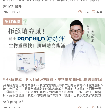
(加購縮鼻翼、敲鼻骨、貴族手術)👄微笑嘴角*1 (加購嘴邊肉拉提)重點摘
謝東穎 醫師
要：00:00 搶先看⚡⚡01:43 開箱手術方案內容物02:02 上臉眉眼分析 : 五
爪前額拉提02:36 中臉隆鼻分析 : 結構式隆鼻合併貴族手術03:58 下臉唇巴
2025-09-22
1849
收藏
分析 : 微笑嘴角+嘴扁肉拉提04:43 華麗買家秀05:25 五星好評分享
⭐⭐⭐⭐⭐▸▸歡迎合作洽談：followheart.marketing@gmail.com◂◂依心唯
美整形外科診所地址｜台北市信義區基隆路二段15號2樓電話｜（02）
醫師專欄
2345-6777官方網站｜https://www.followheart.com.tw/官方諮詢｜
https://follow-heart.com/line臉書粉專｜https://follow-
heart.com/case_fbIG追起來｜https://follow-
heart.com/case_igWeChat ID｜Dr_followheart
拒絕填充感！Profhilo逆時針，生物重塑找回肌膚透亮飽滿
身為皮膚管理的專業醫師，我常常會跟辰美學二館的皮膚專科丁彙矩醫師討
論，在門診中，我最常觀察到的老化焦慮並非單純的「皺紋」，而是一種
「質感的流失」。許多女性客戶來到辰美學，指著鏡中的自己說：「蔡醫
師，我不想變臉，我也不想把臉填得像氣球一樣腫，但我就是覺得臉變垂
了、乾了，看起來很累。」這種「累感」，往往來自於肌膚真皮層結構的崩
醫美圈圈 醫師
解。過去我們習慣用玻尿酸去「填補」凹陷，或是用電音波去「緊緻」皮
表，但在這兩者之間，其實存在著一個關鍵的空白區：生物重塑（Bio-
2026-03-26
1282
收藏