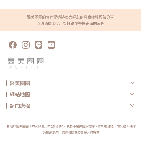
現明顯紅腫、疼痛、水泡、凹陷或異常不適，應儘快回原院所或尋求專業醫
只聽「哪個最紅」。真正重要的是：你想改善的是什麼問題、由誰來評估與
療協助。FAQ：無雙電波 vs 鳳凰電波常見問題Q1：無雙電波和鳳凰電波哪
操作、療程規劃是否真的符合自身臉部條件。選對療程，不是追求最貴、最
個效果比較好？沒有絕對誰比較好。無雙電波偏向膚質、細緻與自然緊緻；
痛、最強，而是找到真正適合自己的方式。變美可以慢慢來，但觀念一定要
鳳凰電波偏向輪廓拉提與深層緊實。選擇重點應該是你的需求，而不是單看
醫美圈圈的使命是透過廣大網友的真實療程經驗分享
先對！★溫馨提醒★小編要提醒大家，醫療並非單純的商業交易，所有的療
療程名氣。Q2：無雙電波可以取代鳳凰電波嗎？不一定。兩者能量設計與
程都伴隨著風險。因此，作為消費者應該謹慎選擇合適的醫療方案，以確保
協助消費者少走冤枉路並選擇正確的療程
療程定位不同，並非互相取代關係。若主要需求是膚質與輕度緊緻，無雙電
安全與健康。
波可能適合；若主要需求是明顯輪廓拉提，鳳凰電波仍有其定位。Q3：無
雙電波適合年輕人嗎？若已開始出現膚質粗糙、毛孔、細紋或輕微鬆弛，無
雙電波可作為早期保養型選項。不過仍建議由專業醫師評估是否真的需要施
作。Q4：電波拉提可以維持多久？維持時間會因年齡、膚況、生活習慣、
保養方式、能量設定與個人體質不同而有差異。多數電波療程並非永久效
果，通常需要定期保養。Q5：做完電波可以馬上化妝嗎？多數情況下恢復
期不長，但實際仍需依個人膚況與療程反應而定。若出現泛紅、敏感或熱
感，建議先讓肌膚休息，並加強保濕與防曬，並依醫療院所指示進行後續照
護。選對療程，比跟風更重要無雙電波與鳳凰電波各有優勢，前者偏向細緻
膚質與自然緊緻，後者則更聚焦在輪廓拉提與深層抗老。與其問「哪一個比
較厲害」，不如先釐清自己最在意的是膚質、鬆弛、輪廓，還是整體老化
感。但無論選哪一種，都建議先諮詢合格醫療院所，由專業醫師評估膚況、
醫美圈圈
年齡、鬆弛程度、預算與期待值，才能做出更安全也更符合期待的選擇。同
時，也建議選擇原廠認證或合法合格的醫療院所，確認設備來源、探頭是否
為原廠正貨，以及操作人員是否具備相關經驗，這些都是影響療程安全與效
網站地圖
果的重要關鍵。醫美療程沒有標準答案，適合別人的療程，不一定就是最適
合自己的選擇。建議在施作前，先與專業醫療院所充分諮詢，了解自身膚
況、期待效果與可能限制，再做出更安心的決定。真正理想的變美，不是追
熱門療程
求一次到位，而是用正確的方式，讓自己一步一步變得更自然、精緻、又有
自信。鳳凰電波原廠認證診所：https://www.thermageflx.co/無雙電波原
廠認證診所：https://asia-density.com/map★溫馨提醒★小編要提醒大
家，醫療並非單純的商業交易，所有的療程都伴隨著風險。因此，作為消費
者應該謹慎選擇合適的醫療方案，以確保安全與健康。
刊載於醫美圈圈內的資訊僅用於教育目的。我們不提供醫療諮詢、診斷或建議。如果遇到任何
的醫療問題，請與相關醫療專業人員聯繫