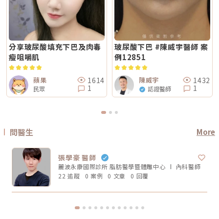
通常不會像手術或填充療程一樣產生立即的結構性改變，效果多半呈現為漸
Reepot 術後的人工皮需要貼多久？Reepot 治療後會在局部覆蓋人工皮，
廠探頭或合規耗材，以及是否由合格專業醫療人員評估與操作。另外，醫師
進式、自然型。常見的效果訴求差異在於：鳳凰電波多偏向輪廓線條與緊緻
主要是保護剛治療的肌膚並協助屏障修復。人工皮不建議自行撕除，多數人
的臉部解剖概念與美感判斷也很重要。因為電波音波不是「能量越強越
感的提升；無雙電波則較偏向整體膚質細緻、緊實與光澤感的改善。哪一種
會在約兩週左右回診時，由醫療人員視膚況協助取下。人工皮脫落後，治療
好」，而是要看你的皮膚厚度、脂肪量、鬆弛程度、臉型比例去調整。過度
比較痛？無雙電波真的比較不痛嗎？疼痛感是很多人選療程時最在意的問
部位的色素也會在這段期間逐漸代謝、變淡。斑點帶來的影響，往往不只是
治療不一定更漂亮，反而可能不自然或效果不如預期。第四，效果需要時
題。以療程設計來看，鳳凰電波因為以單極射頻為主，能量感通常會比較明
外觀變化，更讓人感到氣色黯淡、不如以往。隨著醫美技術不斷推陳出新，
間，不要用術後當天判斷成敗電波和音波都是透過熱能刺激膠原蛋白反應，
顯。部分人會形容為熱、刺、酸、脹，尤其在骨感較明顯或皮膚較薄的位
Reepot AI 時光雷射為色素治療帶來更精準、可控的方式，讓除斑不再停留
不是做完當天就完成全部效果。部分人術後會先感覺皮膚變緊、輪廓比較
置，感受可能更強。無雙電波則因為設計上有SAC智能冷卻系統與RIC即時
在效果難預測的時代。期望這篇文章能幫助你清楚掌握除斑方向與選擇，在
分享玻尿酸填充下巴及肉毒
玻尿酸下巴 #陳威宇醫師 案
順，但真正的膠原蛋白新生與重組，通常需要數週到數月慢慢發生。所以做
阻抗偵測補償系統等設計，因此為舒適度較高的電波療程。但這裡要講清
規劃療程時，也建議由專業醫師根據膚況量身評估，找到最適合、安全的改
完後不要急著用第一天的樣子判斷有沒有用，也不要因為短期內沒有巨大變
瘦咀嚼肌
例12851
楚：不痛不代表完全沒感覺，舒適也不代表每個人都一樣。疼痛感會受到很
善方式。★溫馨提醒★小編要提醒大家，醫療並非單純的商業交易，所有的
化就立刻否定療程。非侵入式拉提的特色通常是漸進、自然，而不是突然大
多因素影響，包括： 個人耐痛程度 施作部位 能量設定 是否敷麻 醫師手法
療程都伴隨著風險。因此，作為消費者應該謹慎選擇合適的醫療方案，以確
幅改變。第五，不要期待一次療程解決所有老化問題臉部老化不是只有皮膚
皮膚厚薄與骨感程度 當天身體狀態所以比較精準的說法是：無雙電波通常
保安全與健康。
鬆而已，還可能包含膠原蛋白流失、脂肪位移、骨架支撐變弱、皮膚厚度改
被定位為舒適度較佳；鳳凰電波能量感通常較明顯。但實際感受仍需依個人
1614
1432
蘋果
陳威宇
變等不同層次的問題。電波可以改善皮膚緊緻度與膚質，音波可以幫助輪廓
狀況而定。常見迷思一：鳳凰電波一定比無雙電波強嗎？不一定。「強」要
1
1
拉提與深層支撐，但它們不一定能取代針劑、填充、雷射、手術或其他療
民眾
認證醫師
看你指的是哪一種強。如果說的是深層拉提、輪廓緊緻，鳳凰電波確實是經
程。比較正確的觀念是：電波音波不是萬能療程，而是抗老規劃中的一部
典代表。但如果是膚質、細緻度、毛孔與整體保養感，無雙電波可能更符合
分。真正適合你的方式，應該要根據你的老化程度、臉部條件、預算與期待
期待。這就像健身一樣，重訓和瑜伽都能讓身體變好，但目標不同。你想練
效果一起評估。電波音波常見問題 FAQQ1：電波跟音波哪個比較痛？不一
線條、核心、柔軟度，還是想增加肌力？療程也是同樣邏輯。選擇醫美療
定。電波多半是熱感、刺熱感；音波則常見深層痠脹感或一點一點的刺激
程，不是找「最紅的」，而是找「最符合目前需求的」。常見迷思二：電波
感。不過疼痛感會受到能量設定、施作部位、個人耐受度、儀器種類影響，
做完會立刻小臉嗎？很多人期待電波做完臉馬上小一圈，但這個期待需要調
不能單純說哪一個一定比較痛。Q2：電波音波做完會有修復期嗎？多數電
問醫生
More
整。電波拉提不是抽脂，也不是溶脂，更不是削骨。它主要是透過射頻熱能
波音波屬於非侵入式療程，通常不需要像手術一樣長時間修復。不過部分人
刺激皮膚組織緊緻與膠原重塑，因此效果通常是逐步變化。有些人做完會覺
可能會有短暫泛紅、腫脹、痠感或觸痛，通常會逐漸緩解。實際狀況仍需依
得臉比較緊、線條比較順，但真正的膠原變化通常需要時間。Thermage 官
個人體質與療程設定而定。Q3：年輕人適合做電波音波嗎？如果只是想預
方也提到效果可立即出現，並隨時間改善。所以比較合理的期待是：不是
張學豪 醫師
防初老、改善膚質鬆弛，可以先從電波或其他較溫和的保養型療程評估。若
「瞬間換臉」而是「慢慢變緊、變順、變精緻」做電波前需要注意什麼？無
已經有明顯輪廓下垂，也可以和醫師討論音波。但年齡不是唯一標準，皮膚
麗波永康國際診所 脂肪醫學暨體雕中心
內科
醫師
論選無雙電波或鳳凰電波，療程前都建議注意以下幾點： 近期是否懷孕或
厚度、脂肪量、鬆弛程度更重要。Q4：電波音波可以取代拉皮手術嗎？不
哺乳 是否有心律調節器或植入式電子裝置 施作區域是否有金屬植入物 是否
22 追蹤
0 案例
0 文章
0 回覆
能完全取代。電波音波適合輕度到中度鬆弛，屬於非侵入式抗老療程。如果
有嚴重皮膚發炎、傷口或感染 近期是否做過其他醫美療程 是否有蟹足腫或
是非常明顯的皮膚鬆垂或組織下滑，仍可能需要評估手術或其他治療方式。
特殊體質 是否正在服用影響皮膚修復的藥物這些資訊都應在諮詢時主動告
Q5：電波音波多久做一次？每個人的老化程度、儀器種類、能量設定和維
知醫療院所，即便是非侵入式療程，也不是每個人都適合做。做完電波後怎
持需求不同，沒有固定答案。一般會由醫師依照膚況、年齡、預算與期待效
麼保養？電波療程後，多數人不需要長時間恢復期，但仍建議做好基礎照
果規劃，不建議自己照網路頻率硬套。搞懂電波跟音波的差別，才能選對適
護： 加強保濕 避免過度去角質 做好防曬 短期內避免高溫環境，例如三溫
合自己的療程電波跟音波都是常見的非侵入式抗老療程，但它們不是誰取代
暖、烤箱 避免同時疊加刺激性保養品 依照院所指示安排回診或追蹤如果出
誰，也不是誰一定比較好。圈圈提醒，做療程前不要只看網路心得，也不要