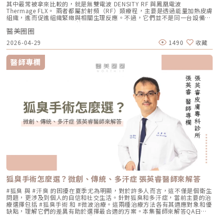
失。建議選擇成分單純、無香精與酒精的保濕與修護產品（如玻尿酸、神經
其中最常被拿來比較的，就是無雙電波 DENSITY RF 與鳳凰電波
護與機械式震動相結合的方式，讓斑點代謝更有感，也讓治療成果更直觀。
效。不同部位需要不同探頭、不同深度與不同發數，醫師必須依照臉型、脂
醯胺），協助維持肌膚修復所需的穩定環境。2. 落實防曬措施術後肌膚對紫
Thermage FLX。 兩者都屬於射頻（RF）類療程，主要是透過能量加熱皮膚
誰適合做 Reepot？讓你一眼就能找到自己的定位Reepot 特別適合以下肌
肪厚度、骨架與皮膚狀況去規劃。打錯層次、能量過高或發數不合適，都可
外線較為敏感，建議使用足夠防曬係數（如 SPF30–50 以上），並搭配帽
組織，進而促進組織緊緻與相關生理反應。不過，它們並不是同一台設備，
膚需求： 曬斑、雀斑、老人斑、顴骨母斑 膚色暗沉不均，看起來不夠乾淨
能影響效果與安全性。電波、音波、傳統拉皮手術差異表 項目 電波拉提 音
子、陽傘等物理性防曬，以降低色素沉澱的風險。3. 避免刺激性保養於恢復
也不只是名稱不同而已。 簡單來說： 鳳凰電波較常被用於輪廓緊緻與拉提
做過除斑，但怕反黑、怕紅腫 希望治療後恢復期短、隔天能上班 膚質偏薄
波拉提 傳統拉皮手術 療程原理 使用RF射頻能量，透過熱能刺激膠原蛋白收
期間內，應暫停使用酸類（如果酸、水楊酸）、A醇、去角質及高刺激性美
醫美圈圈
需求，屬於單極射頻應用的代表療程； 無雙電波則為結合單極與雙極射頻
或偏敏感，不敢嘗試侵略性太高的治療Reepot AI時光雷射的效果：一次能
縮與新生 使用聚焦式超音波能量，將熱能聚焦到特定深度，刺激組織收縮
白產品。實際恢復時間會依療程種類與個人膚況不同，建議依照醫師指示逐
的複合式電波療程，常被用於同時兼顧緊緻與膚質改善。 根據原廠資料，
改善什麼？以下為臨床上常見改善情況（效果因個人皮膚而異）： 斑點淡
與膠原蛋白新生 透過外科手術方式，移除多餘皮膚，並重新拉提、固定鬆
2026-04-29
1490
收藏
步恢復日常保養。毛孔粗大常見問題Q&A Q1：做完醫美，毛孔就可以「完
Thermage 為非侵入式射頻療程，可應用於肌膚緊緻與平滑需求；而
化明顯 膚色提亮、均勻度提升 老人斑變淡、邊界變柔和 妝感變乾淨，妝更
弛組織 作用方向 偏向皮膚緊緻、細紋、膚質與鬆弛感改善 偏向深層支撐、
全消失」嗎？ 這是不切實際的期望喔！毛孔是皮膚正常的生理結構，不可
DENSITY 則採用單極與雙極射頻能量，可作用於不同皮膚層次。 這也是為
貼更亮 肌膚質地有細緻感Reepot 術後恢復期與照護指南Reepot 最大優勢
輪廓拉提、下顎線與嘴邊肉改善 偏向明顯鬆弛、下垂組織與多餘皮膚的結
能完全消失不見。醫美療程的目標是讓變大、變形毛孔「縮小、變淺」，讓
什麼許多人在選擇療程時會產生疑問： 我需要的是「輪廓拉提」，還是
之一就是修復期短。常見反應淡淡泛紅：1–3 天斑點結痂／色素加深：3–7
醫師專欄
構性改善 常見作用層次 真皮層、皮下組織，依儀器與能量設定不同 真皮
肌膚在視覺上達到平滑、細緻的效果，也就是俗稱的「水煮蛋肌」狀態。
「膚質細緻」？ 我適合鳳凰電波，還是無雙電波？ 兩者是否可以搭配施
天代謝期：1–2 週術前事項1. 治療部位若有傷口、感染或過敏發炎需等肌膚
層、皮下組織、筋膜層等不同深度，依探頭與機型不同 皮膚、皮下組織、
Q2：打雷射縮毛孔，皮膚會不會越打越薄？ 正確的雷射治療不但不會讓皮
作？ 以下將用較好理解的方式，帶你一次釐清兩者差異。什麼是鳳凰電波
恢復後再施作。2. 有心律調節器、光敏感或慢性疾病者需由醫師評估安全
SMAS筋膜層等，依手術方式不同 適合部位 臉部、眼周、下顎線、頸部、身
膚變薄，反而會因為刺激真皮層膠原蛋白新生，讓肌膚變得更厚實、更有彈
Thermage FLX？鳳凰電波的正式名稱是 Thermage FLX，為台灣索塔
性。3. 孕婦、哺乳者與近期使用光敏藥物者不建議進行光電療程。4. 三個
體局部等，依機型適應症與醫師評估 額頭、眉眼、下半臉、下顎線、雙下
性！但前提是「間隔時間要充足」且「能量掌控得當」，過度頻繁的施打才
SoltaTaiwan Limited旗下的射頻設備。根據台灣原廠資料，Thermage
月內做過深層換膚或磨皮者需與醫師確認治療時機。5. 術前請避免日曬並停
巴、頸部等，依機型與探頭而定 臉部、下半臉、頸部等明顯鬆弛部位 主要
有可能破壞皮膚屏障。Q3：改善毛孔粗大，通常需要打幾次才有效？ 醫美
FLX 採用單極電容耦合射頻技術。所謂「電容耦合」，簡單來說就是能量透
止酸類、去角質與刺激性保養品。這些都有助於減少反黑。術後照護1. 人工
效果 緊緻肌膚、改善細紋、膚質變細緻、鬆弛感下降 拉提輪廓、改善嘴邊
不是變魔術，通常需要一個「療程」的規劃。以皮秒雷射或微針電波為例，
過皮膚表面傳導進入皮膚內部，無需破壞皮膚結構。它的特色是「單極電
皮需連續貼著約 14 天且不可自行撕除。2. 若人工皮翹起或濕潤可加貼更大
肉、下顎線模糊、臉部下垂感 改善明顯鬆弛、下垂與多餘皮膚，拉提幅度
通常會建議進行 3~5 次（每次間隔約 4~6 週）為一個完整療程。不過，多
波」。是能將熱能傳遞到較深層的皮膚組織，形成較廣泛的容積式加熱。一
片人工皮加強固定。3. 術後兩週內避免三溫暖、蒸氣、劇烈流汗與飲酒。4.
通常較明顯 適合對象 皮膚開始鬆、細紋變多、毛孔或膚質變粗、想讓臉看
數人在第 2 次治療後，就會感覺到上妝變得服貼、出油量減少的明顯變化
般民眾常聽到的「電波拉提」、「緊緻輪廓」、「改善鬆弛」，多半就是從
請按時回診由專業人員移除人工皮並檢查膚況。5. 如出現紅腫、刺癢或滲出
起來更緊緻的人 輪廓開始下垂、嘴邊肉明顯、下顎線不清楚、下半臉變重
了。Q4：我是容易泛紅的敏感肌或酒糟肌，也能做醫美縮毛孔嗎？需經醫
這類療程概念延伸而來。由於屬於非侵入式，不需要手術或注射，且通常恢
應立即聯絡診所處理。6. 色素代謝期間避免使用磨砂、卸妝棉與去角質產
的人 中重度鬆弛、皮膚明顯下垂、多餘皮膚較多，且能接受手術恢復期的
師審慎評估。敏感肌或酒糟肌因皮膚屏障較脆弱，若在發炎尚未穩定的情況
復期較短；效果可能在療程後逐漸顯現，並隨著時間持續變化。鳳凰電波適
品。7. 修復期需加強保濕並確實做好防曬。Reepot 的優勢到底在哪？與傳
人 麻醉方式 多數不需麻醉，或依疼痛耐受度使用表面麻醉、舒緩方式 依機
下進行高能量雷射，可能增加泛紅加劇或刺激反應的風險。因此治療重點通
合施打族群鳳凰電波比較常被期待用在以下需求： 臉部鬆弛感 下顎線不清
統雷射比較 療程項目 傳統除斑雷射 Reepot AI時光雷射 冷卻保護 冷卻可能
型、能量與個人耐受度，可能不需麻醉或搭配舒緩方式 通常需要局部麻
常會先放在「穩定膚況與降低發炎反應」，並依個別狀況調整可能的誘發因
楚 嘴邊肉或輪廓線變模糊 眼周細紋與鬆弛 身體局部肌膚鬆弛 常被作為年度
較簡單、 熱傷害風險較高 -2°C 到-6°C冷卻 +血管保護， 反黑風險較低 精
醉、舒眠麻醉或全身麻醉，依手術範圍而定 療程時間 約45分鐘至2小時，
素。待肌膚穩定後，再由醫師評估選擇較溫和的療程，例如微針類療程或能
型保養選項之一不過要特別注意，任何非侵入式儀器療程都不是拉皮手術，
準度 多仰賴醫師經驗判斷 斑點範圍、能量輸出 AI影像分析＋自動調能增精
依部位與發數不同 約30分鐘至1.5小時，依部位與發數不同 約2至4小時以
量可精準控制的微針電波，以循序漸進方式改善毛孔粗大與膚質細緻度。
也不是填充療程。它比較適合用來改善輕度到中度鬆弛，若已經有明顯皮膚
準 舒適度 熱感明顯，需敷麻 即時冷卻系統，可不需敷麻 反黑風險 較高 較
上，依手術範圍與複雜度不同 修復期 多數人修復期短，可能有暫時泛紅、
Q5：我平常有在擦酸類或A醇縮毛孔，做醫美前後需要停用嗎？建議暫停使
下垂、脂肪位移或組織支撐不足，仍需要由專業醫師評估是否需搭配其他療
低 混合型斑點 需搭配其他療程，分次處理 AI辨識斑點深淺類型， 能同步處
腫脹或熱感 多數人修復期短，可能有暫時泛紅、痠脹、觸痛感 修復期較
用，但實際時間需依療程種類與個人膚況調整。酸類（如果酸、水楊酸）與
程。什麼是DENSITY RF無雙電波 ？無雙電波的英文名稱為 DENSITY，由
理多種斑點 療程次數 修復期 可能需多次，修復期較長 單次有感改善、修復
長，可能有腫脹、瘀青、傷口照護與拆線需求 效果出現時間 部分人術後先
A醇會促進角質代謝，可能在療程前後增加肌膚敏感度，使刺激反應（如泛
Jeisys Medical 推出。根據 DENSITY 官方資料，這套系統使用單極與雙極
期更短 適合性 適合多數色斑但風險略高 適合希望快速、低風險改善的族群
有緊實感，完整效果通常隨膠原蛋白新生逐漸出現 部分人術後有緊繃感，
狐臭手術怎麼選？微創、傳統、多汗症 張英睿醫師來解答
紅、乾燥）加劇，並提高色素沉澱的風險。一般常見建議為：療程前約3–7
高頻能量，可將能量傳遞到淺層與深層皮膚組織。它和傳統單一電波不同的
Reepot AI時光雷射禁忌症以下情況在接受 Reepot 治療時需特別注意，需
拉提效果通常會在數週至數月逐漸明顯 術後消腫後逐漸看出效果，完整自
天暫停使用，術後約1–2週再視肌膚修復狀況逐步恢復。但實際仍應依醫師
地方，在於它主打「單極 + 雙極」的複合式能量設計。單極偏向較深層作
由醫療人員審慎評估：1. 具有光敏感體質或正在使用感光藥物者若皮膚對光
#狐臭 與 #汗臭 的困擾在夏季尤為明顯，對於許多人而言，這不僅是個衛生
然度需等待恢復期 維持時間 約1年至1年半以上，依個人體質、老化速度與
評估為準。在停用期間，建議以溫和清潔、加強保濕與修護（如玻尿酸、神
用，雙極則偏向較表層、較集中，因此在療程定位上，無雙電波常被形容為
線反應特別強烈，或正在使用會增加光敏性的藥物，治療後發生刺激或色素
問題，更涉及到個人的自信和社交生活。針對狐臭和多汗症，當前主要的治
保養而定 約1年至1年半以上，依個人體質、發數、能量與保養而定 通常可
經醯胺等），並落實防曬措施，協助肌膚穩定修復。擺脫毛孔焦慮，找回平
兼顧： 深層緊緻 淺層膚質 細紋改善 毛孔與光澤感 整體肌膚精緻度
反應的風險較高。2. 三個月內曾使用口服 A 酸A 酸會影響皮膚角質更新與
療選擇包括 #狐臭手術 和 #微波治療。這兩種治療方法各有其適應對象和優
維持數年，但仍會隨年齡與老化速度改變 優點 非侵入式、修復期短、膚質
滑自信肌對抗毛孔粗大是一場長期抗戰，它需要你改變不良的生活習慣、建
DENSITY 採用 sequential monopolar + bipolar RF，也就是序列式單極
修復速度，使治療後的反應加劇，因此仿單建議需完全停藥至少三個月。3.
缺點，理解它們的差異有助於選擇最合適的方案。本集醫師來解答QA日常
與緊緻感改善自然 非侵入式、修復期短、對輪廓線與深層支撐較有針對性
立正確的居家保養觀念，並適時借助醫美科技的強大力量來突破瓶頸。現在
與雙極射頻能量，並搭配冷卻與即時阻抗校準等設計。無雙電波適合施打族
最近三到六個月內接受過填補注射包括玻尿酸、洢蓮絲、舒顏萃等填充劑，
生活中該如何減少體味產生？重點摘要：00:00 開場00:05 微創旋轉刮刀狐
拉提幅度通常較明顯，適合較嚴重鬆弛者 限制 對非常明顯的下垂或多餘皮