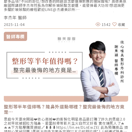
麼多品項?不同的部位/想改善的問題該怎麼選擇對應的玻尿酸呢? 高德美原
廠國際講師李杰年院長為你解析玻尿酸怎麼選，能發揮最大功效!想諮詢更
多關於玻尿酸的療程歡迎LINE@杰膚美診所:
https://page.line.me/xhc2941b重點摘要：00:11 玻尿酸作用介紹00:47
李杰年 醫師
玻尿酸分為三大類型02:09 迷思一、玻尿酸打哪裡都可以？02:36 迷思二、
打完下巴蘋果肌看起來怪怪的？03:30 迷思三、臉部鬆弛只能做拉皮嗎？
2025-11-04
1542
收藏
05:00 總結LINE官方帳號一對一咨詢👉https://reurl.cc/x3EQZN歡迎訂閱
我的頻道👉https://reurl.cc/nY51k8關注杰膚美診所FB👉
https://reurl.cc/XQljva杰膚美診所官網👉https://jfmskin.com/關注李杰
醫師專欄
年醫師FB👉https://reurl.cc/Mzk0nm杰膚美診所地址：104台北市中山區
復興北路50號2樓電話：02-8772-6625
整形等半年值得嗎？隆鼻外還動哪裡？整完最後悔的地方竟
是…
思庭今天要來開箱❤️依心商城❤️的客製化明星商品是訂購了許久的思庭2.0
之前早就被超粒方隆鼻、愛里削骨等影片生火自然又好看 實在燒死人了🔥
🔥🔥下方點擊購買連結🔗⬇️⬇️⬇️https://lin.ee/DLnEwZE( 此為預購商品 煩
請耐心等候回覆 )思庭大改造方案內容物💁‍♀️五爪前額拉提*1👃結構式隆鼻*1