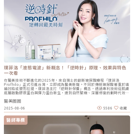
胞：幫助恢復皮下組織的飽滿感，減緩隨著年齡增長的皮下萎縮。 啟動 5
@aclinichttps://lin.ee/zGPja49▼詢問整形大小事https://answer-
種關鍵結構蛋白：包括 I 型、III 型、IV 型、VII 型膠原蛋白以及最關鍵的彈
clinic.com/▼詢問皮膚大小事https://answer-skin.com/▼詢問變美大小
力蛋白。這種全方位的重塑效果，能讓下顎線變清晰，讓細紋從底層淡化。
事https://answer-skincare.com/安瑟美膚整形外科診所
這就是為什麼它被暱稱為「液態電波」。電波是靠「熱能」刺激新生，而
FBhttps://www.facebook.com/AnswerClinic安瑟美膚整形外科診所
Profhilo 是靠「生物分子信號」啟動新生。對於皮膚薄、怕痛或不適合高
IGhttps://www.instagram.com/aclinic.group/吳名倫醫師：Dr.Allen 整
能量儀器的客戶來說，這是一個非常理想的選擇。四、 蔡醫師的精準美
形醫美體塑學苑https://www.facebook.com/drallenbody吳名倫醫師
學：BAP 五點拉提點位解析施打 Profhilo 是一門藝術。我們採用國際標準
IGhttps://www.instagram.com/psdr_allen/安瑟美膚整形外科診所地
的 BAP（Bio Aesthetic Points）五點拉提打法，這五個點是避開重要血
址：臺北市大安區安和路一段113號2樓之1電話：（02）7709-9398
管、精準對準臉部支撐結構的黃金位置： [1] 顴骨高點： 位於顴骨最突出的
地方，需離眼睛外側至少 2 公分。能像掛鉤一樣，為中臉提供向上向外的支
撐力。 [2] 鼻翼與瞳孔垂直線交界： 在鼻翼與耳廓之間畫出水平線，再從瞳
孔中線畫垂直線，兩線交交叉處作為注射點。能有效改善法令紋，飽滿面中
部。 [3] 耳廓下前緣： 位於耳廓下緣的前方約 1 公分處。是收緊臉部外側
輪廓、強化下頷線條的關鍵。 [4] 下頷嘴角交界： 在下巴中軸線的三分之一
處畫垂直線，再向唇角方向移動 1.5 公分。可以修飾木偶紋，改善嘴角下
垂。 [5] 下顎角前緣： 位於下顎角前側約 1 公分處。幫助拉緊腮幫子多餘
璞菲洛「液態電波」新概念！「逆時針」原理、效果與特色
的鬆弛組織，讓下顎線條清晰。五、 哪些部位最適合 Profhilo 逆時針？
Profhilo 逆時針之所以能成為抗老界的寵兒，不僅是因為它的成分純淨，
一次看
更因為它解決了傳統醫美難以觸及的「盲區」。它不靠體積填充，而是透過
在醫美技術不斷進化的2025年，來自瑞士的創新玻尿酸療程「璞菲洛
「液態拉皮」的概念，從根本提升肌膚彈性。以下四個部位是我在臨床運用
Profhilo」正式引進台灣，立即成為醫美新寵。不同於傳統玻尿酸著重於填
中最推薦的：1. 臉部液態拉皮：BAP 五點精準誘導這是 Profhilo 的核心應
補凹陷或塑形拉提，璞菲洛主打「逆時針保養」概念，透過專利技術從肌膚
用。與傳統玻尿酸增加臉部「厚重感」或「體積支撐」的邏輯完全不同，
底層啟動膠原蛋白與彈力蛋白新生，達到自然緊緻、深層修復的劃時代效
Profhilo 本質上是液態拉皮。我們採用國際標準的 BAP（Bio Aesthetic
果。 Profhilo更邀請郭台銘夫人曾馨瑩擔任形象大使，迅速成為市場焦
Points）五點注射法，這五個點是避開重要血管、精準將玻尿酸導入真皮層
醫美圈圈
點。我們將帶你全面認識這項創新療程，從作用原理、五大特色到適合對象
的黃金位置： 顴骨高點：啟動中臉肌膚的生物重塑，優化張力。 鼻翼瞳孔
與常見問題，一次搞懂「逆時針玻尿酸」的魅力！ 璞菲洛Profhilo是什
交界：透過提升肌膚彈力，自然弱化法令紋的視覺感。 耳廓下前緣：強化
2025-08-06
5586
收藏
麼？ 璞菲洛是一項注射型玻尿酸產品，由瑞士IBSA研發，正式名稱為「高
臉部外側緊緻度，讓輪廓不再鬆垮。 下頷嘴角交界：改善嘴角周圍的鬆
低分子玻尿酸皮下植入劑」，在台灣獲得衛福部核准，俗稱為「逆時針」。
弛，恢復皮膚原有的拉力。 下顎角前緣：誘導彈力蛋白新生，收緊下頷邊
與傳統玻尿酸不同，璞菲洛不以填補凹陷為目的，而是透過生物重塑（bio-
緣的曲線。這五個點位並非用來「填充凹陷」，而是作為信號啟動點，讓玻
醫師專欄
remodeling）方式，喚醒肌膚自身的修復機能，促進膠原蛋白和彈力蛋白
尿酸在皮下如水幕般擴散，誘導彈力蛋白大量新生，像是在皮下植入了一層
的生成，達到自然緊緻與改善膚質的效果。璞菲洛Profhilo的五大特色璞菲
隱形的「彈力網」，讓下顎線與中臉自然回歸緊緻狀態。2. 火雞頸與橫向頸
洛之所以能引發醫美界關注，主要在於它與傳統玻尿酸有著本質上的不同，
紋：修復彈力纖維的救星頸部皮膚極薄，且缺乏支撐結構，老化多半是因為