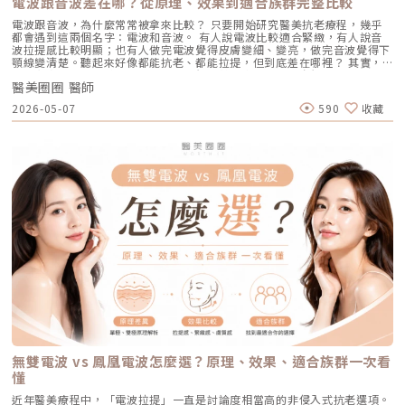
電波跟音波差在哪？從原理、效果到適合族群完整比較
藉此喚醒肌膚的自癒機制，大量刺激膠原蛋白與彈力纖維新生，進而把毛孔
光雷射？從技術重新理解除斑Reepot AI時光雷射是一款以 532 nm 綠光為
涼涼的，伴隨輕微的溫熱感或是像被橡皮筋輕彈的感覺。相較於傳統雷射或
周圍的凹陷給「撐」起來。適合誰：輕中度的老化型毛孔、輕微淺層痘疤、
基礎，並結合 AI 影像分析的智慧型色素雷射，已通過美國 FDA、韓國
手工清粉刺的痛楚，整體舒適度大幅提升，輕鬆就能完成療程。Q2：我現
電波跟音波，為什麼常常被拿來比較？ 只要開始研究醫美抗老療程，幾乎
想同時改善膚色不均與暗沉的人。效果與特色：熱傷害小，術後通常只會紅
KFDA 與台灣 TFDA 核可。它的設計目的，是讓除斑治療更精準、更安全，
在正在吃口服 A 酸，可以打 AviClear 嗎？A：建議先與主治醫師討論。一
都會遇到這兩個名字：電波和音波。 有人說電波比較適合緊緻，有人說音
腫1~3天，幾乎不影響日常生活。是目前 CP 值極高的定期保養型雷射。3.
也更符合亞洲膚質對低熱傷害的需求。透過AI智慧影像掃描技術，系統能先
般來說，口服 A 酸會讓皮膚變得比較薄且脆弱。多數醫師會建議在停用口服
波拉提感比較明顯；也有人做完電波覺得皮膚變細、變亮，做完音波覺得下
重度凹洞救星：UP雷射原理：如果是屬於嚴重的「疤痕/凹洞型毛孔」，皮
辨識斑點的深度與分布，使能量設定更具科學依據。在治療作用上，
A 酸至少 1 到 3 個月後，讓皮膚屏障稍微恢復，再來進行雷射治療會比較
顎線變清楚。聽起來好像都能抗老、都能拉提，但到底差在哪裡？ 其實，
秒雷射可能不夠力，這時候就需要汽化型雷射上場。例如 UP雷射
Reepot 搭載超低溫冷卻機制，能在能量擊發的同時以低溫保護皮膚，降低
安全。Q3：如果我只有局部（例如下巴）長痘痘，可以只打局部嗎？A：通
電波和音波最大的差別，不是「哪一個比較厲害」，而是它們使用的能量不
（UltraPulse），它能將能量精準且極深地打入真皮層甚至皮下組織，切斷
紅腫與熱刺激。其能量原理以機械式震動分散黑色素為主，而非單純依賴高
常建議「全臉治療」效果最佳。皮脂腺是分佈在全臉的，雖然目前只有下巴
醫美圈圈 醫師
同、作用的層次不同，適合處理的老化問題也不同。 簡單來說： 電波偏向
硬化的纖維化疤痕組織，進行深層的肌膚重建。適合誰：嚴重的冰鑿型痘
熱破壞，因此對周邊組織更溫和。簡單來說，它讓除斑從過去較不穩定的模
在發炎，但其他區域的皮脂腺可能也處於過度活躍的狀態。全臉均勻施打可
改善皮膚的鬆、細紋、膚質與緊緻度。 音波偏向改善輪廓的垂、嘴邊肉、
疤、嚴重凹洞型毛孔粗大。效果與特色：效果非常強大且顯著，但相對的
2026-05-07
590
收藏
式，提升為更可控、恢復期更短的療程設計。Reepot 三大核心技術：讓除
以達到整體控油、預防其他部位未來爆發的效果。當然，醫師在施打時，會
下顎線與深層支撐。 例如：如果把臉比喻成一棟房子，電波比較像是在整
「破壞力」也強。術後會有明顯的點狀結痂、流組織液，恢復期較長（約需
斑更精準、安全、穩定在眾多除斑雷射中，Reepot 之所以被視為新一代的
針對正在發炎的嚴重區域特別加強能量。Q4：三次療程結束後，一輩子都
理牆面，讓表面變得更平整、更緊；音波則比較像是在加強地基與支撐結
7~10 天），需要有耐心細心照護。4. 緊緻抗老新趨勢：微針電波（如E電
智慧型選擇，關鍵在於它結合了精準分析、冷卻保護與機械式作用三大技
不會再長痘痘了嗎？A：雷射不是魔法，日常保養依然重要。AviClear 能大
構，讓整體輪廓往上撐起來。電波是什麼？重點在 RF 射頻加熱與緊緻電波
波 Exion、無限電波 Potenza）原理：結合了「微針」與「電波（RF）」
術，不只是把能量打在斑點上，而是以更科學、更安全的方式處理色素問
幅萎縮皮脂腺，把出油量降到極低，讓長痘痘的機率降到最低。但人體是有
拉提使用的是 RF 射頻能量。RF 是 Radiofrequency 的縮寫。原理是透過
雙重優勢。透過極細的微針穿透表皮，在到達真皮層特定深度時瞬間釋放電
題。AutoDerm 智慧影像分析系統在正式治療前，系統會先掃描肌膚，辨識
自我修復機制的，經過數年後，部分皮脂腺可能會慢慢恢復部分功能。此
射頻能量在皮膚組織中產生熱能，讓膠原蛋白受熱收縮，並啟動後續的膠原
波熱能。這不僅能刺激膠原蛋白與彈力蛋白重組（改善老化型毛孔），微針
每一處斑點的分布、深度與範圍。這讓醫師不再只依賴肉眼判斷，而是能透
外，極端的壓力、嚴重的賀爾蒙失調依然可能引發零星的痘痘。但整體來
蛋白新生與重組。很多人一聽到「加熱」會覺得很抽象，電波不是只打一個
的物理性破壞與電波熱能，還能破壞過度活躍的皮脂腺（改善出油型毛
過影像資訊調整能量，讓治療更客製化、也更一致。對於斑點多、深淺不一
說，膚況絕對會比治療前穩定非常多。許多人會選擇在 1 到 2 年後，將
點，而是讓一段皮膚組織被均勻加熱。當皮膚裡的膠原纖維遇到適當熱能，
孔）。適合誰：混合型毛孔（又油又鬆弛）、肝斑體質不適合打高能量雷射
或分布不規則的人來說，這項技術能有效提升治療的精準度。CPTL 超冷卻
AviClear 作為年度的「控油進廠保養」來施打一次。Q5：打完 AviClear 後
就像鬆掉的彈力網被重新收緊，視覺上會有比較緊、平整的感覺。所以電波
者、想全面提升膚質緊緻度的人。效果與特色：因為熱能在皮膚深層釋放，
保護除斑過程中最令人擔心的副作用之一，就是因熱能過高造成紅腫、脫
有修復期嗎？該怎麼保養？A：由於屬於「非侵入性」的安全療程，術後皮
常見的效果感受包括：皮膚變緊、細紋變淡、毛孔視覺變細緻、臉部鬆弛感
表皮的熱傷害極小，退紅快（通常隔天即可上妝）。對於膚質的「整體優
皮，甚至反黑。CPTL 的作用是在雷射擊發的同時迅速降溫，使肌膚保持在
膚最多只會有輕微的泛紅，通常在幾個小時到一天內就會自然消退，完全不
改善、膚質變得比較平滑。也因為電波比較強調「皮膚緊緻」和「膚質改
化」有非常亮眼的表現。5. 物理性微創重建：得美微針筆（Dermapen）原
低溫狀態，避免熱能向周圍擴散。皮膚被冷保護包覆後，不僅治療時更舒
影響日常上班上課。術後的保養也非常簡單：只要做好「基礎保濕」與「確
善」，所以如果困擾的是臉看起來鬆鬆的、眼周或嘴邊有細紋、臉頰摸起來
理：透過儀器上極細微的針頭，在肌膚表層每秒創造出1,920的微小穿刺通
適，也能減少後續的發炎反應，讓整體修復期縮短許多。VSLS色素冷剝離
實防曬」，並在術後一週內暫停使用美白、酸類或去角質等刺激性產品即
不夠緊實，電波通常會是可以評估的方向。但要注意，電波不是做完就立刻
道。這種「微破壞」能直接啟動肌膚天然的傷口癒合機制，刺激膠原蛋白與
技術在 532 奈米波長下，Reepot 的能量並非以高熱燒灼黑色素，而是以機
可。對於忙碌的現代人來說，是非常友善的午休醫美選擇。拿回肌膚的主導
變成另一張臉。效果通常會分成兩個階段：一部分人會先感覺皮膚有收緊
彈力蛋白增生。更棒的是，這些微通道能像海綿一樣，大幅提升後續保養精
械式的震動作用使色素顆粒鬆動、分離，再交由身體自然代謝。這項機制能
權，抗痘不再是一場苦戰青春痘從來就不只是一個表面的皮膚問題，它更深
感，後續則會隨著膠原蛋白慢慢新生，讓緊緻度逐漸出現。音波是什麼？重
華（如生長因子、高濃度玻尿酸）的吸收率，達到加乘的養膚效果。適合族
同時保護真皮層的血管結構，減少對健康組織的影響，讓整個治療更溫和，
刻地牽動著個人的自信心與社交生活。過去，嚴重痘痘肌患者往往陷入兩
點在聚焦超音波與深層拉提音波拉提使用的是 聚焦式超音波能量，常見名
群：老化型毛孔、淺層凹洞型毛孔、膚質粗糙者，以及對部分能量型療程較
也降低出現過度刺激或色素反應的可能性。透過這三項核心技術的搭配，
難：任憑痘痘反覆肆虐，或是無奈忍受口服藥物的強烈副作用。隨著 2026
稱包含 HIFU、MFU 或 MFU-V。它的特色是可以把能量聚焦到皮膚深層，形
為敏感、希望降低反黑風險的族群（實際仍需由醫師評估）。效果與特色：
Reepot 不只是單純「把斑點打掉」，而是以更安全、更穩定的方式改善色
年新一代抗痘武器AviClear 戰痘雷射（1726nm）問世，無疑為醫學美容界
成一個個熱凝結點，刺激組織收縮與膠原蛋白新生。部分音波療程可透過不
因為沒有雷射或電波的「熱傷害」，所以術後照顧相對簡單，反黑機率極
素問題，也更符合現代人對於恢復期短、風險低的期待。Reepot 為何能將
與深受痘痘困擾的患者，提供了一個全新、安全且具備極長效性的無藥物解
同深度探頭，將能量作用到接近深層支撐結構的位置，例如常被討論的
低。做完後通常會有 1~3 天的微泛紅，能溫和改善膚質與毛孔細緻度的新
斑點一撕即除？人工皮代謝讓改善更有感為什麼 Reepot 能做到治療後「撕
答。它成功將抗痘戰場，從伴隨負擔的全身性藥物代謝，精準轉移至局部的
SMAS 筋膜層。SMAS 是臉部支撐結構的一部分，傳統拉皮手術也會處理這
興療程。醫美療程怎麼選？重點大評比為了讓你更清楚怎麼挑選，我們整理
除人工皮時同步帶走斑點」？這與它的能量作用與術後設計密切相關。
皮脂腺控制，從源頭阻斷致痘環境。如果你也厭倦了反覆擦藥、吃藥的無盡
個層次。音波的概念，就是透過非侵入式方式，把能量送到較深層的支撐結
了五大主力療程的比較表：療程後的關鍵：醫美術後保養黃金法則許多人投
無雙電波 vs 鳳凰電波怎麼選？原理、效果、適合族群一次看
Reepot 透過 532 nm 能量搭配冷剝離技術，使表層黑色素逐漸被帶向角質
輪迴，渴望重新擁有一張清爽、穩定、不易泛油光的健康臉龐，建議尋求專
構，幫助輪廓往上拉。所以音波常見的效果感受包括：下顎線變清楚、嘴邊
入療程本身，卻忽略術後照護的重要性，可能影響修復效果，甚至增加色素
層；治療後覆蓋的人工皮則提供穩定、封閉式的修復環境，讓色素在代謝期
懂
業醫師進行完整的膚況評估。透過精準的雷射療程規劃，為自己預約一個遠
肉改善、臉部線條變順、雙下巴或下半臉鬆垂感變少。如果你的困擾不是細
沉澱風險。掌握以下三大原則，有助於穩定膚況並延續療程效果：1. 加強保
間被更完整地固定在表皮。當人工皮在回診時由專業人員取下，老化角質連
離痘疤與油光的全新未來！
紋，而是「臉往下掉」、「輪廓線越來越模糊」、「拍照時下半臉變重」，
濕修護雷射或電波療程後，肌膚屏障暫時較為脆弱，容易出現乾燥與水分流
近年醫美療程中，「電波拉提」一直是討論度相當高的非侵入式抗老選項。
同部分色素會一併脫落，因此能呈現出「一撕即除」的改善效果。以冷卻保
音波通常會比電波更貼近你的需求。不過音波也不是越深越好、越痛越有