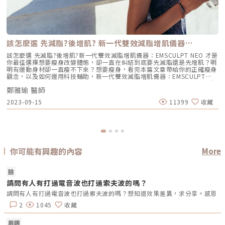
該怎麼選 先減脂?後增肌? 新一代雙效減脂增肌儀器…
該怎麼選 先減脂?後增肌?新一代雙效減脂增肌儀器：EMSCULPT NEO 才是
你最佳選擇想要瘦身改變體態，卻一直在糾結到底要先減脂還是先增肌？明
明有運動身材卻一直瘦不下來？想要瘦身，看完本篇文章帶給你的正確瘦身
觀念，以及如何運用科技輔助，新一代雙效減脂增肌儀器：EMSCULPT
NEO來輔助雕塑體態。瘦身都只做半套，減脂增肌不是誰先誰後，同時進行
鄭雅瑜 醫師
才有效！三十歲後不只膠原蛋白開始流失，基礎代謝率也會下降，肌肉也會
以每年1%的速度流失，造成脂肪囤積的問題，男生脂肪容易囤積在上半身
2023-09-15
11399
收藏
（腹部、胸部等部位），而女性則是容易囤積在下半身（腰、臀等部位），
加上缺乏運動使肌肉量減少，基礎代謝率下降的更快，脂肪囤積的速度就會
更快，體態顯得臃腫。正確瘦身觀念飲食控制除了避免高油炸高熱量的飲食
外，減肥期間千萬不要極端節食，均衡飲食並且多攝取高蛋白食物，有利於
肌肉生長及修復，像是：雞胸肉、魚肉、雞蛋、豆腐、豆漿，或是透過保健
食品如：高蛋白粉、維他命B、維他命C來補充蛋白質。有氧運動減脂有氧
運動包括：跑步、游泳、有氧舞蹈、拳擊等，除了能消耗熱量達到減脂效
你可能有興趣的內容
More
果，也能提升心肺功能及刺激大腦分泌腦內啡來放鬆心情。重訓肌力訓練重
訓屬於高強度的運動，除了能增強肌肉外，重訓時會運用到全身肌肉，比起
有氧運動能消耗更多的熱量，有助於減脂。自我運動需要長時間的維持，且
臉
重訓過量會消耗到肌肉，搭配有氧運動可以維持心肺效率，與重訓相輔相
成。EMSCULPT NEO 減脂增肌高效率鍛鍊體態來自英國大廠BTL的
請問有人有打過電音波也打過索夫波的嗎？
Emsculpt Neo，是非侵入式的減脂增肌體雕儀器，同步Synchronized
請問有人有打過電音波也打過索夫波的嗎？想知道效果差異，求分享。感恩
RF減脂電波，運用45度的舒適熱能，不僅可讓肌肉暖身，同時使脂肪細胞
凋亡，減去厚重的脂肪，讓增肌效果更好。透過HIFEM+高強度聚焦磁能技
2
1045
收藏
術，精準誘發目標運動神經，使目標肌群在30分鐘療程內超極限收縮，模擬
高強度的肌肉運動狀態，刺激肌纖維體積增大並增加數量，緊實體態，達到
眉眼
自主運動無法達成的高效率鍛鍊肌肉效果。比起其他體雕儀器減脂、增肌要