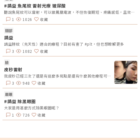
進行不同療程，EMSCULPT NEO雙科技HIFEM+以及Synchronized RF減脂
#請益 魚尾紋 雷射光療 玻尿酸
電波，減脂、增肌、緊塑多效合一，一機即可達到多種體雕儀器的效果，
聽說魚尾紋可以雷射，可以做鳳凰電波，不但恢復期短、疼痛感低，且效果顯著，還可維持約 2 年的時間，不知道有沒有人可以撐到2年或是更久呢?
CP值相當高，此外EMSCULPT NEO擁有美國FDA、歐盟CE及台灣TFDA多
重認證，無侵入性、無恢復期，安全性以及效果受到認可︒初樂極致美學診
1
1026
收藏
所鄭雅瑜醫師進一步說明EMSCULPT NEO與冷凍減脂及鳳凰電波的差異。
與冷凍減脂的差異市面上的冷凍減脂原理是運用真空壓力及低溫，使脂肪細
胞凋亡後自然代謝，需另外配合增肌減緊實的體雕儀器，療程中會有強烈的
頸部
麻痺痛感，且術後容易出現瘀傷及硬塊，相比之下EMSCULPT NEO有療程
請益
舒適度較高、術後幾乎沒有恢復期、一機就能達到減脂增肌等優勢。與鳳凰
電波的差異鳳凰電波是運用單極電波傳遞熱能來達到肌膚緊實的效果，而
請益脖紋（先天性）適合的療程？目前有查了 #plt，但也想瞭解更多
EMSCULPT NEO不僅能改善鬆弛的肌膚，同時擁有減脂功效，更比電波及
3
1082
收藏
冷凍減脂多了肌肉雕塑效果。EMSCULPT NEO適用於產後有腹直肌分離或
是輕微皮膚鬆弛的媽媽，可以改善產後腹直肌分離以及肚皮鬆弛；辦公室長
期久坐、肌少型肥胖、運動加節食還是無法消除局部肥胖等泡芙人以及有掰
臉
掰袖或是BMI介於24-35的族群，都可藉由黑科技EMSCULPT NEO的輔助來
皮秒雷射
雕塑體態。各年齡層的體雕規劃初樂極致美學診所鄭雅瑜醫師表示，年輕族
群較不容易出現肌膚鬆弛的情況（視體質或生活習慣會有影響），如果是有
我皮秒已經三次了還是有這麼多斑點是還有什麼其他療程可以改善嗎？
脂肪堆積，有減脂可以使用冷凍減脂或是超音波溶脂，肌膚沒有鬆弛情況則
不用搭配電波療程。40或是50歲後的中壯年族群，除了脂肪堆積問題，肌
3
948
收藏
力流失情況也比年輕族群嚴重，當肌肉流失，表皮失去支撐力，肌膚鬆弛問
題也會發生，鄭雅瑜醫師建議此時就需要減脂、增肌、緊實同時進行，雖然
眉眼
各年齡層的身體需求問題都不同，但絕大多數都還是在意脂肪過多，再者是
肌肉量不足及肌膚鬆弛，以往都是不同機器來搭配使用，現在有EMSCULPT
#請益 除黑眼圈
NEO能符合需求同時達到這三項效果，讓各年齡層在意的問題都可涵蓋到︒
大家是用甚麼方式除黑眼圈呢？
此外如果屬於脂肪堆積情況較嚴重，鄭雅瑜醫師也建議可以搭配瘦瘦針抑制
食慾，達到更好的減脂效果。每個人體質以及身體狀況不同，每台體雕儀器
1
726
收藏
也有各自擅長的項目，在體雕療程選擇上建議先與專業醫師溝通想達到的效
果及預算，由醫師針對情況客製化體雕療程，找出最適合你的方式，雕塑出
理想的健康好體態。❤️初樂極緻美學❤️??YouTube 頻道??
https://m.youtube.com/@user-nl6hg2ly8m❤️Dr. Clara 鄭雅瑜院長粉絲
專頁https://pse.is/3mr5av❤️初樂極緻美學官方網頁
https://cjtrueloveblog.com❤️看更多鄭雅瑜醫師精彩案例