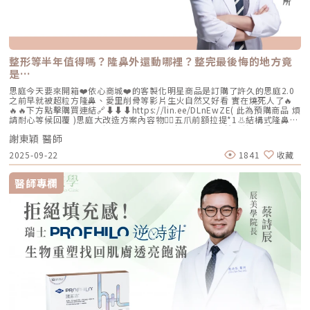
整形等半年值得嗎？隆鼻外還動哪裡？整完最後悔的地方竟
是…
思庭今天要來開箱❤️依心商城❤️的客製化明星商品是訂購了許久的思庭2.0
之前早就被超粒方隆鼻、愛里削骨等影片生火自然又好看 實在燒死人了🔥
🔥🔥下方點擊購買連結🔗⬇️⬇️⬇️https://lin.ee/DLnEwZE( 此為預購商品 煩
請耐心等候回覆 )思庭大改造方案內容物💁‍♀️五爪前額拉提*1👃結構式隆鼻*1
(加購縮鼻翼、敲鼻骨、貴族手術)👄微笑嘴角*1 (加購嘴邊肉拉提)重點摘
謝東穎 醫師
要：00:00 搶先看⚡⚡01:43 開箱手術方案內容物02:02 上臉眉眼分析 : 五
爪前額拉提02:36 中臉隆鼻分析 : 結構式隆鼻合併貴族手術03:58 下臉唇巴
2025-09-22
1841
收藏
分析 : 微笑嘴角+嘴扁肉拉提04:43 華麗買家秀05:25 五星好評分享
⭐⭐⭐⭐⭐▸▸歡迎合作洽談：followheart.marketing@gmail.com◂◂依心唯
美整形外科診所地址｜台北市信義區基隆路二段15號2樓電話｜（02）
醫師專欄
2345-6777官方網站｜https://www.followheart.com.tw/官方諮詢｜
https://follow-heart.com/line臉書粉專｜https://follow-
heart.com/case_fbIG追起來｜https://follow-
heart.com/case_igWeChat ID｜Dr_followheart