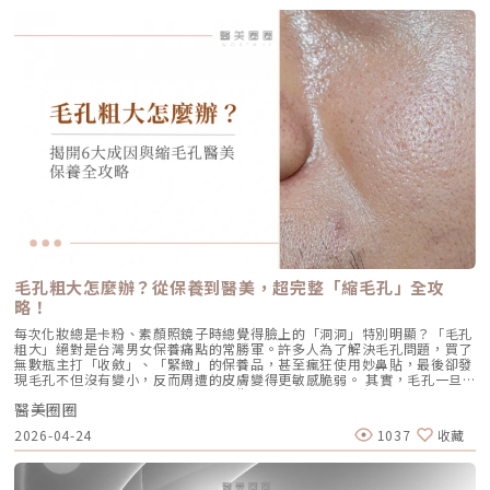
全面深入了解 AviClear 戰痘雷射的作用原理、與傳統治療的差異、療程細
續約3個月左右。隨著時間流逝，皮膚的保濕度與細胞活化功能會逐漸降
Ultherapy Prime（美音二代）在 2026 年能被醫美圈推崇，關鍵就在於它
節以及真實的術後效果，幫助你評估這項抗痘黑科技是否適合自己。為什麼
低，肌膚質感可能回復至治療前的狀態。加上年齡增長與環境壓力，皮膚細
大幅優化了「舒適度」。3.1 減痛技術的優化美音二代優化了能量輸出的波
痘痘總是反覆發作？看懂萬惡之源「皮脂腺」在認識 AviClear 戰痘雷射之
胞活力下降，因此建議每3至4個月進行一次補打，持續激活肌膚，維持年輕
型與頻率，使熱能釋放更加穩定均勻。在臨床操作中，我發現客人的耐受度
前，我們必須先了解痘痘（痤瘡）究竟是怎麼形成。青春痘的生成機制主要
健康。一項針對40至65歲受試者的研究顯示，接受兩次Profhilo注射（間
顯著提升，不再需要像早期那樣「痛到想哭」。 見效時間：治療當下因組
包含四大關鍵： 皮脂分泌過盛：受到賀爾蒙、壓力、飲食或基因影響，皮
隔30天）後，在1個月與4個月的評估中，皮膚彈性與保濕度均有顯著提
織受熱收縮，會有 10-20% 的即時拉提感。真正的巔峰效果會在術後 2–3
脂腺製造出過多的油脂。 毛囊角化異常：老廢角質無法正常代謝，與油脂
升，且效果可維持至少4個月。受試者自我評估亦反映皺紋減少、肌膚更緊
個月，隨著膠原蛋白的大量新生，輪廓會日益清晰。 維持時間：在規律的
混合後堵塞毛孔，形成粉刺。 痤瘡桿菌增生：堵塞的無氧毛孔成為痤瘡桿
緻，印證持續治療的重要性。（參考來源：Sparavigna et al., 2022）璞
生活作息下，一次優良的治療效果可維持 12–18 個月。四、 蔡醫師的減齡
菌（C. acnes）的溫床，細菌大量繁殖。 發炎反應：細菌代謝物引發免疫
菲洛療程前後注意事項術前： 停止服用抗凝血藥物（如阿斯匹靈、維他命
處方箋：美音二代的精準佈點很多診所標榜「破千條」的音波，但我始終堅
反應，導致紅腫、化膿，形成嚴重的囊腫型或膿皰型痘痘。在這四個環節
E） 治療當天避免化妝、飲酒 保持作息規律，避免熬夜與重度壓力術後：
持：條數不是越多越好，精準度才是關鍵。過多的能量可能造成脂肪萎縮
中，「皮脂分泌過盛」是啟動後續一連串災難的開關。傳統的治療方式，如
24小時內避免按摩施打部位 三天內避免劇烈運動與三溫暖 一週內避免臉部
（臉凹），過少則無感。在辰美學，我會根據每一位客人的臉型厚薄、鬆弛
抗生素主要針對殺菌；外用酸類主要針對去角質。唯有口服 A 酸能夠有效抑
熱敷與刺激性護膚產品 建議加強保濕、防曬，幫助效果延長璞菲洛副作用
程度，規劃專屬的能量地圖。以下是 2026 年我常用的建議處方： 施作區
制皮脂腺分泌，這也是為什麼口服 A 酸過去被視為治療嚴重痘痘的終極武
與風險Profhilo屬於非交聯玻尿酸，不含化學交聯劑，生物相容性極佳，副
域 建議條數參考 蔡醫師臨床改善重點 全臉輪廓拉提 500 – 800 條 筋膜拉
器。然而，口服 A 酸伴隨著全身性的副作用。而 AviClear 戰痘雷射的誕
作用相對少。常見輕微反應包括： 注射處短暫腫脹、微紅 局部輕微瘀青
提改善法令紋 中下臉重點加強 300 – 500 條 筋膜拉提改善嘴邊肉 眼周與提
生，就是為了一次解決這個痛點：我們能不能在不吃藥的情況下，精準且長
（數日內可自行消退） 極少數人可能會有輕微搔癢或壓痛感，通常在數天
眉 100 – 200 條 改善眼尾下垂。 4.1 複合式療程的加乘效果如果想要達到
效地控制皮脂腺？什麼是 AviClear 戰痘雷射？解密 1726nm 的物理奇蹟
內緩解※ 選擇合法診所與原廠授權產品，是避免療程風險最關鍵的因素。
更好的「精緻度」，我常會建議在音波拉提後，搭配再生針（瑞德喜）進行
AviClear 戰痘雷射是一台利用特定波長光能來治療痤瘡的醫療儀器。它的核
為什麼 Profhilo 成為新一代醫美趨勢？隨著醫美觀念的演變，越來越多人
外輪廓的固定，或是以「混合式填充」補足流失的骨架支撐。這種「由內拉
心技術在於突破性的1726nm 波長雷射。1. 為什麼是 1726nm 波長？「專
追求自然、柔和的改善效果，不希望臉部看起來僵硬或過度膨脹。Profhilo
提、由外固定」的複合思維，才是現代抗老的趨勢。五、 2026 醫美行情與
吃油脂」的標靶治療在雷射醫學中，不同的波長會被不同的目標物（如黑色
與傳統填充型療程最大的不同，在於它獨特的「重建」式作用。Profhilo
避坑建議當妳搜尋「美國音波二代價格」時，會發現市場行情落差很大。身
素、血紅素、水分）吸收。1726nm 這個波長非常特殊，它在人體組織
並非單純地填補，而是將高濃度玻尿酸均勻分布於肌膚真皮層，從底層刺激
毛孔粗大怎麼辦？從保養到醫美，超完整「縮毛孔」全攻
為醫師，我必須提醒大家，費用背後包含的是原廠探頭成本、儀器維護、以
中，被皮脂（油脂）吸收的效率，大約是被水分吸收的 2 倍。當 AviClear
膠原蛋白與彈力蛋白新生，啟動肌膚的自我修復能力，讓效果柔和自然，能
及最重要的「醫師的技術與判讀經驗」。 認明原廠授權：施打前請掃描儀
略！
的雷射光束打入真皮層時，能量會精準地被富含油脂的「皮脂腺」大量吸
有效降低傳統填充物可能帶來的異物感，也更貼近肌膚自然老化的邏輯。此
器與探頭 QR Code，確保非水貨或非法翻新探頭。 選擇認證醫師：音波拉
收，進而產生熱能。這些熱能會破壞過度活躍的皮脂腺細胞，變得萎縮、分
外，Profhilo 完美契合了當前醫美市場「微侵入式」與「預防型保養」的
每次化妝總是卡粉、素顏照鏡子時總覺得臉上的「洞洞」特別明顯？「毛孔
提需要精準的解剖學知識，只有受過原廠培訓的醫師，才能在「安全邊界
泌量大幅下降。當沒有過多的油脂，毛孔就不易堵塞，痤瘡桿菌也失去了生
趨勢。它填補了日常保養品與侵入式手術之間的空缺，不需像肉毒桿菌那樣
粗大」絕對是台灣男女保養痛點的常勝軍。許多人為了解決毛孔問題，買了
內」將能量發揮到極致。六、 結語：愛美，是為了成就更好的自己我常
存的養分，痘痘自然就失去了生長的溫床。2. AviCool™ 藍寶石冷卻系統：
限制表情，也不需要像手術拉皮那樣漫長的恢復期。對於生活忙碌、注重效
無數瓶主打「收斂」、「緊緻」的保養品，甚至瘋狂使用妙鼻貼，最後卻發
說，醫美的意義不在於把妳變成另外一個人，而在於「找回最巔峰狀態的
保護表皮，大幅提升舒適度既然要用熱能破壞深層的皮脂腺，表皮會不會被
率的現代人來說，這讓它更容易被接受，成為許多人延緩老化、提升膚質的
現毛孔不但沒有變小，反而周遭的皮膚變得更敏感脆弱。 其實，毛孔一旦
妳」。看著客人在治療後，重新對鏡子裡的自己露出自信的微笑，那是我身
燙傷？這正是 AviClear 的另一項核心專利。機器配備了專屬的 AviCool™
首選。臨床案例分享以下為原廠提供的實際案例，透過Profhilo逆時針療
被撐大，就像是被撐鬆的橡皮筋，光靠日常塗抹保養品是很難「完全逆轉」
為醫師最大的成就感。我會運用 Ultherapy Prime 美國音波第二代的精準
藍寶石接觸式冷卻系統。在雷射擊發前、擊發中與擊發後，冷卻系統會持續
程，觀察治療前後肌膚狀態的變化，供大家參考了解療程效果。璞菲洛
醫美圈圈
的。想要有效改善毛孔粗大，我們必須先搞懂你的毛孔是哪一種「型」，才
技術，結合我對面部結構的美感理解，悉心守護妳每一寸肌膚的張力。如果
將表皮溫度維持在安全的低溫狀態。這不僅能防止表皮熱傷害、避免術後反
Profhilo常見Q&AQ1：PROFHILO和水光療程有什麼差別？ 水光著重在肌
能對症下藥！這篇文章將帶你從日常保養到專業醫美療程，全面拯救毛孔粗
您也對輪廓的流失感到焦慮，或者正猶豫哪種療程最適合自己，歡迎預約來
黑，更大幅降低了療程中的痛感，讓患者在不需要敷麻藥的情況下（視個人
2026-04-24
1037
收藏
膚表層補水，讓皮膚變得水嫩透亮；而PROFHILO作用層次更深，不只補
大的終極對策。為什麼我的毛孔會變大？揭開毛孔粗大的 6大元兇在探討怎
診間，讓我們在一個放鬆、透明的環境下，一起討論出最適合您的減齡計
耐受度而定），也能順利完成治療。AviClear 戰痘雷射 vs. 藍雷射與傳統療
水，還能活化膠原蛋白、彈力蛋白等細胞修復，提升整體彈性與緊緻度。它
麼解決之前，我們得先抓出讓毛孔變大的罪魁禍首。毛孔粗大絕對不是單一
畫。
法：抗痘金大PK過去我們面對嚴重的青春痘，「吞口服A酸」幾乎是唯一的
的特點是透過穩定擴散來刺激肌膚自我修復，不靠刺激或破壞，適合想全面
原因造成的，通常是以下幾個因素交織而成的結果：1. 【油脂型毛孔】：中
終極解方。然而，隨著光電科技的突破，現代的醫美抗痘已經邁入了「精準
改善膚況的人。Q2：可以和電波、音波等療程搭配嗎？ 可與電波、音波等
東油田的擴建工程毛孔是皮脂排出的主要通道。當你的皮脂腺天生比較發