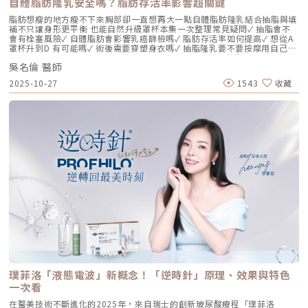
自體脂肪隆乳安全嗎？脂肪存活率影響超關鍵
高分子與低分子玻尿酸產生自然的氫鍵鍵結，完全不含 BDDE。這意味著它
具備極高的「生物相容性」，注射後能與人體組織完美融合。2. 高低分子玻
脂肪想瘦的地方瘦不下來胸部卻一直想再大一點自體脂肪隆乳結合抽脂與填
尿酸的「黃金比例」Profhilo 含有目前市面上極高濃度的玻尿酸
補不只讓身形更平衡 也能自然升級罩杯本集一次整理常見疑問✓ 抽脂會不
（64mg/2ml），它結合了： 高分子量玻尿酸（H-HA）：提供穩定的物理
會有栓塞風險✓ 自體脂肪會影響乳癌篩檢嗎✓ 脂肪存活率如何提高✓ 想從A
支撐與深層鎖水，改善鬆弛。 低分子量玻尿酸（L-HA）：作為傳遞信號的
罩杯升到D 有可能嗎✓ 術後需要穿塑身衣嗎✓ 抽脂隆乳要不要按摩用自己的
分子，直接活化真皮層內的纖維母細胞，誘導膠原蛋白與彈力蛋白新生。這
脂肪 打造柔軟真實的胸型適合誰 怎麼做 最有效將給妳完整觀念與安心評估
種「1+1 > 2」的協同作用，讓 Profhilo 在進入皮膚後，能像液態電波一
吳名倫 醫師
依據重點摘要：0:00 #她說他說0:40 #自體脂肪隆乳v.s.#假體隆乳 想要哪
樣迅速擴散，全面性地改善膚質。三、 3 種細胞與 5 種蛋白：解開「液態
一樣？1:02 關於手術安全性 #自體隆乳2:12 不同的抽脂方式 #脂肪存活率
2025-10-27
1543
收藏
電波」的逆齡關鍵在辰美學的診間，我常跟客戶解釋，Profhilo 就像是為
會一樣嗎？3:16 關於抽脂安全 #脂肪栓塞問題 ？4:09 關於手術安全性 #矽
肌膚施加了一種「啟動指令」。它不僅僅是補水，而是啟動了「3+5 逆齡機
膠隆乳相關影片：• 罩杯升級前必看，自體脂肪豐胸解析！ EP20• 男生
制」： 活化 3 種關鍵細胞： 纖維母細胞：這是皮膚的「膠原工廠」。 角質
女乳好尷尬，胸部困擾的隱藏原因你有嗎？ EP24• 抽就對了？抽脂局部雕
形成細胞：強化表皮防禦力，讓肌膚看起來更細緻、有光澤。 脂肪幹細
塑大解密，它沒想像可怕！EP31---LINE
胞：幫助恢復皮下組織的飽滿感，減緩隨著年齡增長的皮下萎縮。 啟動 5
@aclinichttps://lin.ee/zGPja49▼詢問整形大小事https://answer-
種關鍵結構蛋白：包括 I 型、III 型、IV 型、VII 型膠原蛋白以及最關鍵的彈
clinic.com/▼詢問皮膚大小事https://answer-skin.com/▼詢問變美大小
力蛋白。這種全方位的重塑效果，能讓下顎線變清晰，讓細紋從底層淡化。
事https://answer-skincare.com/安瑟美膚整形外科診所
這就是為什麼它被暱稱為「液態電波」。電波是靠「熱能」刺激新生，而
FBhttps://www.facebook.com/AnswerClinic安瑟美膚整形外科診所
Profhilo 是靠「生物分子信號」啟動新生。對於皮膚薄、怕痛或不適合高
IGhttps://www.instagram.com/aclinic.group/吳名倫醫師：Dr.Allen 整
能量儀器的客戶來說，這是一個非常理想的選擇。四、 蔡醫師的精準美
形醫美體塑學苑https://www.facebook.com/drallenbody吳名倫醫師
學：BAP 五點拉提點位解析施打 Profhilo 是一門藝術。我們採用國際標準
IGhttps://www.instagram.com/psdr_allen/安瑟美膚整形外科診所地
的 BAP（Bio Aesthetic Points）五點拉提打法，這五個點是避開重要血
址：臺北市大安區安和路一段113號2樓之1電話：（02）7709-9398
管、精準對準臉部支撐結構的黃金位置： [1] 顴骨高點： 位於顴骨最突出的
地方，需離眼睛外側至少 2 公分。能像掛鉤一樣，為中臉提供向上向外的支
撐力。 [2] 鼻翼與瞳孔垂直線交界： 在鼻翼與耳廓之間畫出水平線，再從瞳
孔中線畫垂直線，兩線交交叉處作為注射點。能有效改善法令紋，飽滿面中
部。 [3] 耳廓下前緣： 位於耳廓下緣的前方約 1 公分處。是收緊臉部外側
輪廓、強化下頷線條的關鍵。 [4] 下頷嘴角交界： 在下巴中軸線的三分之一
處畫垂直線，再向唇角方向移動 1.5 公分。可以修飾木偶紋，改善嘴角下
垂。 [5] 下顎角前緣： 位於下顎角前側約 1 公分處。幫助拉緊腮幫子多餘
璞菲洛「液態電波」新概念！「逆時針」原理、效果與特色
的鬆弛組織，讓下顎線條清晰。五、 哪些部位最適合 Profhilo 逆時針？
Profhilo 逆時針之所以能成為抗老界的寵兒，不僅是因為它的成分純淨，
一次看
更因為它解決了傳統醫美難以觸及的「盲區」。它不靠體積填充，而是透過
在醫美技術不斷進化的2025年，來自瑞士的創新玻尿酸療程「璞菲洛
「液態拉皮」的概念，從根本提升肌膚彈性。以下四個部位是我在臨床運用