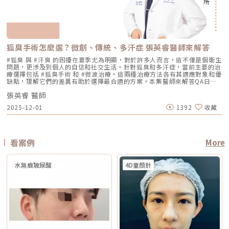
統雷射比較 療程項目 傳統除斑雷射 Reepot AI時光雷射 冷卻保護 冷卻可能
型、能量與個人耐受度，可能不需麻醉或搭配舒緩方式 通常需要局部麻
常會先放在「穩定膚況與降低發炎反應」，並依個別狀況調整可能的誘發因
楚 嘴邊肉或輪廓線變模糊 眼周細紋與鬆弛 身體局部肌膚鬆弛 常被作為年度
較簡單、 熱傷害風險較高 -2°C 到-6°C冷卻 +血管保護， 反黑風險較低 精
醉、舒眠麻醉或全身麻醉，依手術範圍而定 療程時間 約45分鐘至2小時，
素。待肌膚穩定後，再由醫師評估選擇較溫和的療程，例如微針類療程或能
型保養選項之一不過要特別注意，任何非侵入式儀器療程都不是拉皮手術，
準度 多仰賴醫師經驗判斷 斑點範圍、能量輸出 AI影像分析＋自動調能增精
依部位與發數不同 約30分鐘至1.5小時，依部位與發數不同 約2至4小時以
量可精準控制的微針電波，以循序漸進方式改善毛孔粗大與膚質細緻度。
也不是填充療程。它比較適合用來改善輕度到中度鬆弛，若已經有明顯皮膚
準 舒適度 熱感明顯，需敷麻 即時冷卻系統，可不需敷麻 反黑風險 較高 較
上，依手術範圍與複雜度不同 修復期 多數人修復期短，可能有暫時泛紅、
Q5：我平常有在擦酸類或A醇縮毛孔，做醫美前後需要停用嗎？建議暫停使
下垂、脂肪位移或組織支撐不足，仍需要由專業醫師評估是否需搭配其他療
低 混合型斑點 需搭配其他療程，分次處理 AI辨識斑點深淺類型， 能同步處
腫脹或熱感 多數人修復期短，可能有暫時泛紅、痠脹、觸痛感 修復期較
用，但實際時間需依療程種類與個人膚況調整。酸類（如果酸、水楊酸）與
程。什麼是DENSITY RF無雙電波 ？無雙電波的英文名稱為 DENSITY，由
理多種斑點 療程次數 修復期 可能需多次，修復期較長 單次有感改善、修復
長，可能有腫脹、瘀青、傷口照護與拆線需求 效果出現時間 部分人術後先
A醇會促進角質代謝，可能在療程前後增加肌膚敏感度，使刺激反應（如泛
Jeisys Medical 推出。根據 DENSITY 官方資料，這套系統使用單極與雙極
期更短 適合性 適合多數色斑但風險略高 適合希望快速、低風險改善的族群
有緊實感，完整效果通常隨膠原蛋白新生逐漸出現 部分人術後有緊繃感，
狐臭手術怎麼選？微創、傳統、多汗症 張英睿醫師來解答
紅、乾燥）加劇，並提高色素沉澱的風險。一般常見建議為：療程前約3–7
高頻能量，可將能量傳遞到淺層與深層皮膚組織。它和傳統單一電波不同的
Reepot AI時光雷射禁忌症以下情況在接受 Reepot 治療時需特別注意，需
拉提效果通常會在數週至數月逐漸明顯 術後消腫後逐漸看出效果，完整自
天暫停使用，術後約1–2週再視肌膚修復狀況逐步恢復。但實際仍應依醫師
地方，在於它主打「單極 + 雙極」的複合式能量設計。單極偏向較深層作
由醫療人員審慎評估：1. 具有光敏感體質或正在使用感光藥物者若皮膚對光
#狐臭 與 #汗臭 的困擾在夏季尤為明顯，對於許多人而言，這不僅是個衛生
然度需等待恢復期 維持時間 約1年至1年半以上，依個人體質、老化速度與
評估為準。在停用期間，建議以溫和清潔、加強保濕與修護（如玻尿酸、神
用，雙極則偏向較表層、較集中，因此在療程定位上，無雙電波常被形容為
線反應特別強烈，或正在使用會增加光敏性的藥物，治療後發生刺激或色素
問題，更涉及到個人的自信和社交生活。針對狐臭和多汗症，當前主要的治
保養而定 約1年至1年半以上，依個人體質、發數、能量與保養而定 通常可
經醯胺等），並落實防曬措施，協助肌膚穩定修復。擺脫毛孔焦慮，找回平
兼顧： 深層緊緻 淺層膚質 細紋改善 毛孔與光澤感 整體肌膚精緻度
反應的風險較高。2. 三個月內曾使用口服 A 酸A 酸會影響皮膚角質更新與
療選擇包括 #狐臭手術 和 #微波治療。這兩種治療方法各有其適應對象和優
維持數年，但仍會隨年齡與老化速度改變 優點 非侵入式、修復期短、膚質
滑自信肌對抗毛孔粗大是一場長期抗戰，它需要你改變不良的生活習慣、建
DENSITY 採用 sequential monopolar + bipolar RF，也就是序列式單極
修復速度，使治療後的反應加劇，因此仿單建議需完全停藥至少三個月。3.
缺點，理解它們的差異有助於選擇最合適的方案。本集醫師來解答QA日常
與緊緻感改善自然 非侵入式、修復期短、對輪廓線與深層支撐較有針對性
立正確的居家保養觀念，並適時借助醫美科技的強大力量來突破瓶頸。現在
與雙極射頻能量，並搭配冷卻與即時阻抗校準等設計。無雙電波適合施打族
最近三到六個月內接受過填補注射包括玻尿酸、洢蓮絲、舒顏萃等填充劑，
生活中該如何減少體味產生？重點摘要：00:00 開場00:05 微創旋轉刮刀狐
拉提幅度通常較明顯，適合較嚴重鬆弛者 限制 對非常明顯的下垂或多餘皮
的醫美技術已經能為各種膚況提供客製化的解決方案，如果不確定自己到底
群無雙電波常被期待用在以下族群： 臉沒有嚴重鬆弛，但開始覺得輪廓不
為避免能量影響填充物穩定性，需由醫療人員評估治療時機。4. 三個月內接
張英睿 醫師
臭手術與傳統狐臭手術法之比較00:40 狐臭手術治療效果如何？01:55 狐臭
膚，改善幅度有限 對膚質、毛孔、細紋的改善不一定比電波明顯 需開刀、
是屬於哪一種毛孔類型，或者不知道該從哪一個療程下手，建議直接安排時
夠緊 膚質變粗、毛孔變明顯 乾燥細紋、光澤感下降 想做電波，但怕疼痛感
受過磨皮或其他侵入性治療若表皮尚未完全恢復，過早進行雷射可能造成過
和多汗我都有，但我能使用狐臭手術嗎？02:33 狐臭治療建議幾歲開始做？
有傷口與恢復期，風險與費用通常較高 電波音波哪個好？不要只問哪個
間到專業的醫美診所進行諮詢。透過醫師的專業評估，甚至搭配高階的肌膚
2025-12-01
1392
收藏
太強 想要自然型、精緻型保養 希望同時處理緊緻與膚質所以如果說鳳凰電
度刺激或延長恢復期。5. 懷孕與哺乳期間仿單中明確列為需避免的狀況，主
03:08 微波治療後汗水會跑到其他部位嗎？04:21 日常生活中該如何減少體
強，要問哪個適合你很多人會問：「電波跟音波哪個效果比較好？」但這個
檢測儀器，才能為你規劃出最精準、最不走冤枉路的縮毛孔計畫！★溫馨提
波比較偏「輪廓拉提主力」，無雙電波就比較像「緊緻 + 膚質管理」的複合
要基於安全性與荷爾蒙變動的不確定性雖然非侵入性，但仍建議暫緩治療。
味產生？張英睿皮膚專科診所官網 : http://www.skinbook.com.tw/張英
問題其實很容易問錯方向。因為電波和音波不是同一種東西，它們就像健身
醒★小編要提醒大家，醫療並非單純的商業交易，所有的療程都伴隨著風
型選項。無雙電波 vs 鳳凰電波比較 比較療程 DENSITYRF 無雙電波
6. 正在發生皮膚感染者例如開放性傷口、細菌或病毒感染（如皰疹等），需
睿皮膚專科診所 FB ：https://www.facebook.com/Taipeiskinclinic張英
裡的重量訓練和有氧運動，都能讓身體變好，但訓練目標不一樣。 想改善
險。因此，作為消費者應該謹慎選擇合適的醫療方案，以確保安全與健康。
ThermageFLX 鳳凰電波 能量類型 單極+雙極射頻 單極射頻 作用原理
完全痊癒後才能進行雷射。7. 有皮膚癌病史者為避免引發不必要的風險或延
睿皮膚專科診所Instagram：
膚質、緊緻、細紋：可以優先評估電波。 想改善下垂、輪廓線、嘴邊肉：
αLPHA專利交替脈衝加熱技術 射頻RF系統 主要特色 深淺層複合加熱 深層
誤病情追蹤，此類族群需避免或必須在專科醫師嚴格評估下進行。8. 未滿十
https://www.instagram.com/drdeungskinclinic/張英睿皮膚專科診所地
可以優先評估音波。 如果同時有鬆和垂：可以和醫師討論電音波搭配。這
看案例
More
容積式加熱 療程定位 膚質、細緻、緊緻並重 輪廓、拉提、緊實為主 適合族
八歲者不建議未成年人接受此類治療，除非有醫療必要且經監護人與專業醫
址：新北市板橋區文化路一段118號電話：(02)-2250-6065LINE：
也是為什麼現在很多醫師會用「複合式療程」來做規劃。不是每個人都只需
群 輕中度鬆弛、膚質粗糙、 毛孔細紋 中度鬆弛、下顎線模糊、 輪廓下垂感
師共同評估。AI時光雷射常見問題FAQQ1：Reepot AI時光雷射和傳統除斑
@xat.0000195926.1nzhttps://page.line.me/xat.0000195926.1nz?
要一種療程，而是要看老化主要發生在哪一層，再決定適合電波、音波，還
冷卻技術 五階七段冷卻系統 分段噴灑冷媒 探頭 雅典娜探頭：臉部 宙斯探
雷射有什麼最大差別？Reepot 的能量作用以機械式震動為主，而非傳統以
openQrModal=true
是兩者搭配。電波音波可以一起打嗎？可以，但不是每個人都一定需要。電
頭：身體 愛神探頭：眼周 紫鑽探頭：臉/四肢 碧眼探頭：眼周 藍鑽探頭：
水無痕玻尿酸
4D童顏針
熱破壞色素為核心的方式，因此對周邊組織較為溫和，修復期相對短。搭配
波和音波作用原理不同，所以在醫師評估下，兩者確實可以搭配。常見做法
臉/四肢 黃金探頭：身體 疼痛感 多數定位為較舒適型 但仍因人而異 感受通
AI 智慧影像分析與低溫保護，可讓能量更集中在斑點本身，減少熱擴散造成
是用音波處理深層輪廓拉提，再用電波改善皮膚緊緻與膚質鬆弛，讓效果更
常較明顯，但依能量、部位與個人耐受度不同 常見效果感受 膚質變細、臉
的紅腫或反黑風險。對於需要更加精準、可控的淺層色素改善者，是較新的
全面。不過，電音波不是「全部打越多越好」。發數、能量、施作順序、間
部較緊 光澤提升 輪廓變緊、線條感改善 適合重點 想變精緻、自然、保養型
治療選擇。Q2：一次療程能看到效果嗎？需要做幾次比較理想？淺層曬
隔時間，都需要依照個人臉部條件設計。如果臉部脂肪偏少、皮膚偏薄、曾
想加強緊緻、抗老、輪廓型 原理差異：單極、雙極到底是什麼？很多人看
斑、雀斑在單次治療後多半能看到初步變化；但深層或混合型色素通常需要
做過其他療程，或是近期剛打過針劑，更要讓醫師完整評估，避免過度治
到「單極」、「雙極」會覺得很難懂，其實可以用生活化的方式理解。單極
多次治療，效果會以「循序淡化」的方式呈現。實際次數與間隔仍須依個人
療。做電波音波前，要注意哪些事？第一，先判斷自己是哪一種老化問題在
電波：像是把熱能傳遞到較深、較廣的範圍，主要作用於較深層皮膚組織
膚況並由醫師評估調整。Q3：Reepot 是否有反黑風險？術後該注意什麼？
選電波或音波前，先不要急著問「哪個比較好」，而是要先看自己的老化問
（以真皮層為主），常被用於緊緻與支撐感相關需求。鳳凰電波即屬於單極
任何除斑型雷射都可能有反黑風險，但 Reepot 因熱傷害較低、加上冷卻系
題屬於哪一種。臉部老化常見可分成四大類：組織鬆弛下垂、結構性凹陷、
射頻應用。雙極電波：則是將能量集中在兩個電極之間，作用範圍相對較
統保護，發生率較低。術後的關鍵在於防曬和保濕，尤其治療後一週避免曝
皺紋形成、膚質老化。電波和音波主要處理的是「鬆弛與下垂」這一類問
淺，較常被用於膚質細緻、表層改善等需求。無雙電波的特色，在於將單極