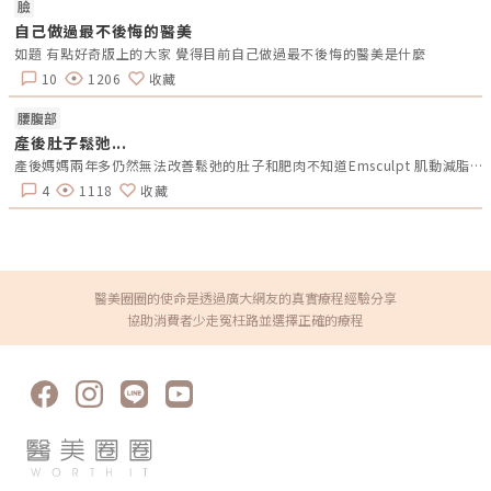
曲的狀況已經嚴重到鼻部整體外觀，甚至看起來歪斜，並且還伴隨著嚴重鼻
臉
塞情況時，醫師可能會考慮進行功能性鼻整形手術。透過開放式手術重建鼻
自己做過最不後悔的醫美
部，或者將鼻中膈取下並進行全面重建，然後再重新植回鼻部。利用這種方
式，不但可以改善鼻中膈彎曲的問題，將徹底調整內部結構，也能直接對鼻
如題 有點好奇版上的大家 覺得目前自己做過最不後悔的醫美是什麼
部整體外形調整。鼻中膈彎曲是非常普遍的問題，很多人可能都曾有過類似
10
1206
收藏
的困擾。但如果情況嚴重，甚至可能影響到睡眠品質，造成睡眠障礙，建議
這種情況，必須盡早尋求醫師診治。只有透過適當的治療，才能遠離鼻部疾
病的苦惱，重新獲得良好的生活品質。因此，不論是為了健康還是舒適的睡
腰腹部
眠，重視並及早處理，讓身心都能獲得充分的休息。★溫馨提醒★小編要提
產後肚子鬆弛...
醒大家，醫療並非單純的商業交易，所有的療程都伴隨著風險。因此，作為
消費者應該謹慎選擇合適的醫療方案，以確保安全與健康。
產後媽媽兩年多仍然無法改善鬆弛的肚子和肥肉不知道Emsculpt 肌動減脂或Embody 核心美力有沒有功效？已經運動一年多但肚子好像沒能改善？肌肉感覺被肥肉蓋住….還是有好的方法能改善呢？
4
1118
收藏
醫美圈圈的使命是透過廣大網友的真實療程經驗分享
協助消費者少走冤枉路並選擇正確的療程