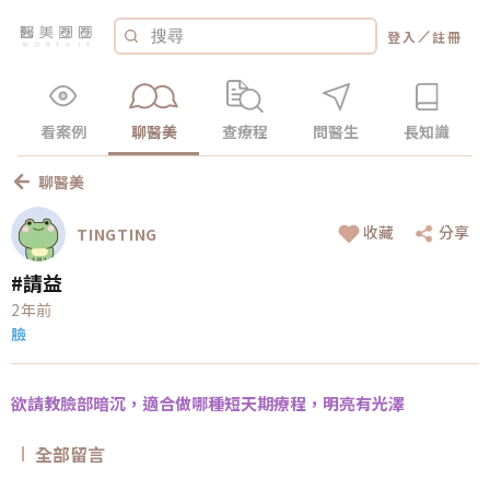
／
登入
註冊
看案例
聊醫美
查療程
問醫生
長知識
聊醫美
收藏
分享
TINGTING
#請益
2年前
臉
欲請教臉部暗沉，適合做哪種短天期療程，明亮有光澤
全部留言