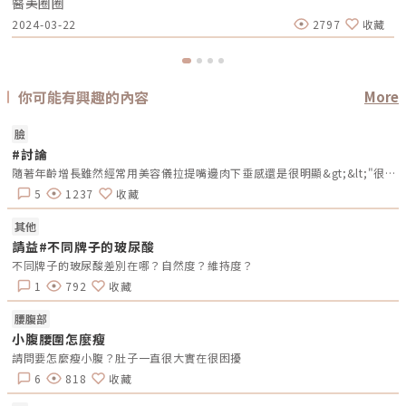
醫美圈圈
情況可能會更為嚴重。長期鼻塞會影響睡眠品質，容易導致黑眼圈，甚至可
能引發睡眠呼吸中止症。究竟為何鼻中膈會彎曲呢？引起彎曲的原因是什
2024-03-22
2797
收藏
麼？又有哪些併發症？有解決的方法嗎？小編一一來為讀者解說。什麼是鼻
中膈位於兩邊鼻腔之間的隔板，主要以黏膜包覆軟骨和硬骨所構成，擁有3
種作用：調整鼻腔內氣流、支持鼻腔內黏膜、外鼻。當鼻中膈彎曲時，就表
示分隔板出現了彎曲或變形。造成彎曲的原因可能是先天性的，也就是從出
生時鼻腔發育不正常所導致，或者是後天受到外力傷害的影響。引起鼻中膈
彎曲的原因 先天因素：有部分的人先天就有鼻中膈變形的問題，主要有可
你可能有興趣的內容
More
能在胎兒期發育不完全所造成的狀況。 外力傷害：外力傷害如撞擊鼻部就
會發生鼻中膈彎曲。 鼻塞因素：如果長時間都處於鼻塞的狀況，會改變呼
吸產生的負壓，引起鼻中膈發生變化 年紀增長：年紀增長也是彎曲的原因
臉
之一，鼻中膈會變的鬆弛、萎縮，最後導致彎曲。 其他原因：彎曲的原因
#討論
可能和鼻竇炎、息肉、鼻甲生長、鼻粘膜萎縮、先天軟骨不正常等。鼻中膈
彎曲可能帶來的病徵 鼻塞、呼吸不順、總是張嘴喘氣 嘴巴乾燥、容易有
隨著年齡增長雖然經常用美容儀拉提嘴邊肉下垂感還是很明顯&gt;&lt;"很羨慕網路上輪廓線很Ｖ緊緻的人爬了網路上的資料,有的推薦埋線的建議鳳凰電波,看埋線拉提效果好好在思考想做美特拉七分鐘埋線還是鳳凰電波，不知怎麼選？哪個比較好呢??
痰、牙齒不整齊 經常流鼻血、容易坐立不安、黑眼圈 常常頭痛、頭暈 打鼾
或睡眠呼吸中止、難以集中注意力鼻中膈彎曲的潛在併發症如果長時間忽略
5
1237
收藏
鼻中膈彎曲的症狀，可能會造成嚴重的併發症，建議有以下病徵者應儘早尋
求醫師治療。 睡眠呼吸中止症 時常流鼻血 長期喉嚨不適 氣管發炎 長期患
其他
有鼻子腫脹 患有鼻窦炎 中耳發炎 睡眠時呼吸暫停解決鼻中膈彎曲的方法如
果有鼻中膈彎曲卻沒有發生其他症狀，那就沒必要太在意。但如果開始感到
請益#不同牌子的玻尿酸
不舒服，特別是鼻塞的症狀，通常會以抗組織胺成分的藥物或是噴劑。不
不同牌子的玻尿酸差別在哪？自然度？維持度？
過，藥物僅能暫時緩解輕微症狀，主要是讓呼吸順暢，無法徹底改變鼻中膈
彎曲，要徹底解決問題，就需要考慮手術矯正。 傳統鼻中膈鼻道成型手
寶
1
792
收藏
術：手術時，醫師會在鼻中膈的末端開約1公分大小的切口，然後將彎曲的
痣 效果顯著
軟骨剝離出來，利用 L 型的支撐軟骨，以維持鼻子的結構。通常是一次性的
射 755 
腰腹部
手術，這樣就可以改善下鼻甲肥厚的問題。此外，醫師會診斷是否有其他問
（
題，例如鼻肉肥大、舌根肥厚或鼻閥狹窄，讓每種症狀進行精準治療，徹底
沉
小腹腰圍怎麼瘦
解決鼻塞的問題。 微創內視鏡手術：使用內視鏡直達彎曲的部位進行手
瘤
請問要怎麼瘦小腹？肚子一直很大實在很困擾
術，將鼻中膈彎曲來進行矯正，徹底改善鼻塞的問題。這種手術方法不但降
除刺
低出血，加速傷口恢復，還能保留鼻部黏膜功能並降低痛感。相較於傳統手
6
818
收藏
術，微創內視鏡手術出血量較少，手術時間短，通常在1小時內可以完成，
患者可以快速恢復體力，很快就能回到正常生活。 功能性鼻整形：如果彎