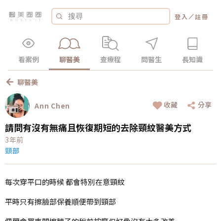
／
登入
註冊
看案例
聊醫美
查療程
問醫生
長知識
聊醫美
收藏
分享
Ann Chen
請問有沒有無痛且恢復期短的去除頸紋醫美方式
3年前
頸部
每次穿平口的時候 都會特別在意頸紋
平時只有擦臉部保養順便帶到頸部