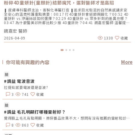
粉碎4D童妍針(童顏針)結節魔咒，選對醫師才是高招
❚ 皮膚專科醫師主治，客製化專屬打造 ❚追求目光駐足的自然美感講求安
全安心的溫柔呵護重點摘要：00:17 打4D童妍針會結節與饅化？00:52 4D
童妍針 vs 洢蓮絲該如何選擇？02:29 4D童妍針 vs 眾多針劑的差異在哪？
03:47 為什麼醫美診所都比較少推 4D童妍針？04:41 魏嘉宏醫師 溫馨提醒
官方LINE諮詢 (逸仙館) line.me/R/ti/p/@skindredrl官方LINE諮詢 (民權
魏嘉宏 醫師
館) line.me/R/ti/p/@skindrwei追蹤ＦＢ：facebook.com/skindrwei/追
蹤ＩＧ：instagram.com/skindredrl官方網站：https://skindrwei.com
2026-04-09
1330
收藏
你可能有興趣的內容
More
臉
#請益 電波音波
拉提有感要電波還是音波?
3
741
收藏
臉
#請益 毛孔明顯打哪種雷射好？
覺得臉上毛孔有點明顯，擦保養品效果不大，想問有沒有推薦的雷射和診所呢？目前考慮的有海芙音波、蜂巢皮秒。希望是打完臉不會整片紅紅的。
8
863
收藏