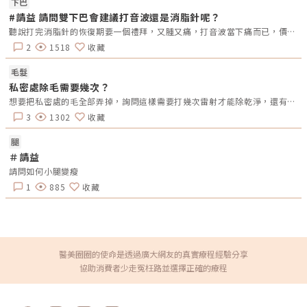
下巴
#請益 請問雙下巴會建議打音波還是消脂針呢？
聽說打完消脂針的恢復期要一個禮拜，又腫又痛，打音波當下痛而已，價位也有落差，請問會建議直接打音波嗎？
2
1518
收藏
毛髮
私密處除毛需要幾次？
想要把私密處的毛全部弄掉，詢問這樣需要打幾次雷射才能除乾淨，還有疼痛程度？？？
3
1302
收藏
腿
＃請益
請問如何小腿變瘦
1
885
收藏
醫美圈圈的使命是透過廣大網友的真實療程經驗分享
協助消費者少走冤枉路並選擇正確的療程