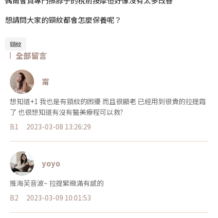
偶爾會買專門擦脖子的稅前按摩但好像沒有太多改善
想請問大家的頸紋都會怎麼保養呢？
頸紋
全部留言
甯
想知道+1 我也是有頸紋的困擾 而且很顯老 已經用到很貴的拉提霜
了 也很想知道有沒有醫美療程可以救?
B1
2023-03-08 13:26:29
yoyo
推海芙音波~ 拉提緊緻滿有感的
B2
2023-03-09 10:01:53