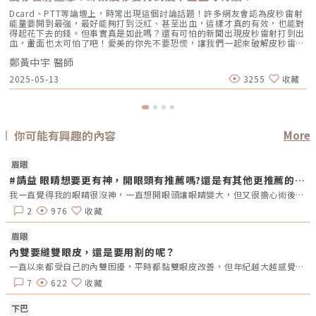
Dcard、PTT等論壇上，時常出現這個討論話題！許多網友會認為皮秒雷射
能量要開到最強，最好能夠打到泛紅、甚至出血，這樣才真的有效，也能對
得起花下去的錢。但事實真是如此嗎？還有可怕的新聞出現皮秒雷射打到出
血，畫面也太可怕了吧！愛美的你先不要恐慌，讓我們一起來破解皮秒雷射
的最大謎團吧！這次討論的主題是，皮秒雷射的「正常修復期」到底需要多
鄭黃中宇 醫師
長時間？想要靠皮秒雷射縮毛孔、去除臉上斑點的人要打多強才能符合期待
呢？讓我們一起看下去！（圖／甯寓美學診所-鄭黃中宇醫師提供）皮秒雷
2025-05-13
3255
收藏
射術後皮下出血的2大因素｜皮下出血原因1：雷射波長對血紅素反應高（圖
／甯寓美學診所-鄭黃中宇醫師提供）每一台皮秒雷射的波長皆不一樣，而
每種波長對應的標的也不同。以皮秒雷射最常使用的1064nm波長來說，雖
然它對黑色素清除率高，但也比較容易被血紅素吸收，對血管造成破壞，所
以在施打上容易出現皮下出血。「所以皮秒雷射不能選有1064nm波長的
嗎？」甯寓美學院長鄭黃中宇醫師表示，可以！因為1064nm波長能夠運用
你可能有興趣的內容
More
在深層的肌膚問題，只要能量上小心控制，一樣可以在不會皮下出血的狀況
下，得到很好的治療效果。甯寓美學診所引進Picosure755蜂巢皮秒雷射，
在正常施打的前提下，不會有皮下出血的情況；同時，鄭黃中宇醫師也會根
眉眼
據顧客需求，視情況搭配StarWalker星皮秒來做複合式的「進階雙皮秒」療
#請益 眼睛想要更有神，開眼頭有推薦嗎?還是有其他更推薦的醫美呢~
程，不只能讓不同皮膚問題能得到更妥善的處理，也提升除斑效率、縮短了
治療次數，實現更高CP值的理想。｜皮下出血原因2：醫師操作不當（圖／
我一直覺得我的眼睛很沒神，一直想開眼頭讓眼睛變大，但又很擔心術後的恢復期，或是術後風險，還是有其他推薦的醫美嗎?
甯寓美學診所-鄭黃中宇醫師提供）不論哪一種皮秒雷射，只要能量、發數
等參數不當，或是施打時手法不對，就算是黑色素專一度高的755nm波
2
976
收藏
長，一樣可能造成皮下出血。經驗純熟的醫師會知道如何安排正確的皮秒雷
射施打計畫，每種皮秒雷射波長在他手上都能安全精準的運用，為患者帶來
效果
眉眼
優異的皮秒雷射術後效果。甯寓美學院長鄭黃中宇醫師擁有超過10年的雷射
期 解決唇紋
經驗，在皮秒雷射的能量、參數控制上，都深有體會；再加上過去多年的急
缺點 
內雙要縫雙眼皮，還是要用割的呢？
診外科實戰經驗，讓他更堅信：任何醫美療程，都必須建立在安全之上，也
量
一直以來都受自己的內雙困擾，平時都黏雙眼皮改善，但年紀越大越感覺到眼皮越來越鬆，最近有想用縫雙眼皮解決，但看到網上很多人縫雙眼皮之後，一兩年內眼皮還是掉下來沒有效果，花比較多錢用割的會比較好嗎？
要耐心聆聽患者需求，了解後才能給予有效的治療。皮秒雷射老是打到皮下
約3
出血，長期下來的結果是…你以為皮秒雷射打到皮下出血=效果好，只要度
6個
7
622
收藏
過皮秒雷射術後恢復期，就能換來完美無瑕的肌膚？此時此刻，請將這個觀
念從你認知中剃除！鄭黃中宇醫師提醒，如果皮秒雷射能量打得很強，打到
下巴
整張臉紅通通，過多的熱能累積在肌膚，黑色素就會被激活，很容易造成