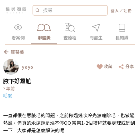
／
登入
註冊
看案例
聊醫美
查療程
問醫生
長知識
聊醫美
收藏
分享
yoyo
腋下好尷尬
3年前
毛髮
一直都很在意腋毛的問題，之前做過幾次冷光無痛除毛，也做過
熱蠟，但真的永遠還是漲不停QQ 常常1-2個禮拜就要處理或是刮
一下，大家都是怎麼解決的呢