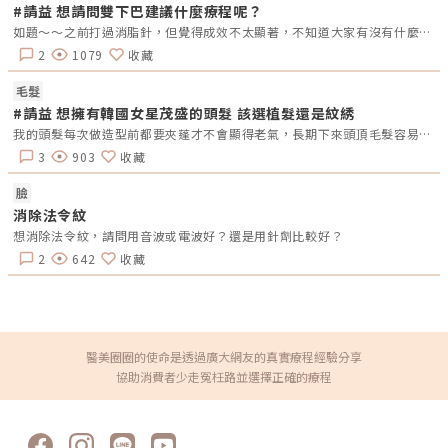
「除斑不成還反黑」的下場。而且皮下出血會產生「血鐵質」，代謝速度是
#請益 想請問雙下巴建議什麼療程呢？
非常非常慢的，長時間下來的沉積，還會讓皮膚顯得蠟黃、黯淡無光！所以
如題～～之前打過消脂針，但覺得成效不太顯著，不知道大家有沒有什麼建議的療程呢？音波、電波？還是埋線呢？
施打皮秒雷射時，應該將能量穩定拿捏，且每一次皮秒雷射療程都需要根據
肌膚及實際狀況調整，並不是打越重，術後越紅、越花，打到皮下出血才有
2
1079
收藏
效。皮秒雷射多久看到效果？修復期多長？｜醫師術前評估影響皮秒效果皮
秒雷射術後效果的好壞，從一開始醫生判定肌膚狀況開始就很重要。鄭黃中
宇醫師解釋，雖然斑點從表面看起來都很相似，卻可以細分成深層斑、淺層
毛髮
斑、混合斑等不同種類，每一種斑點的形狀、大小、好發部位，甚至黑色素
#請益 想擁有韓國女星茂盛的頭髮 該選植髮還是紋綉
所在的深度都不一樣，醫生必須具備足夠專業的知識和治療經驗，才能精準
判定問題，並擬定適合的皮秒雷射治療方案。而鄭黃中宇醫師不只具備了長
我的頭髮每次做造型前都要夾蓬才不會顯得老氣，長期下來頭頂毛髮容易損傷，長出來的短短細毛也容易又夾斷。怕頭髮落髮又不太敢綁馬尾，偶爾造型需要綁起來的時候，太陽穴上二側髮劑的空洞感也很困擾。有這樣困擾的女生請問都是怎麼用醫美處理的呢？想要一勞永逸不要再一直破壞毛髮了，才會想用醫美療程。補充一下如果平常都會染髮，紋髮會不會顏色很突兀呢？另外植髮後也是可以正常染髮嗎？以上都是一次療程可以完成的嗎？後續還要補色嗎？或是怎麼維持呢？
達10多年的斑點雷射治療經驗，甯寓美學診所更配有先進的「Vectra H2
3
903
收藏
3D照相機」輔助，結合專業醫師，讓整體術前評估更精準。（圖／甯寓美
學診所-鄭黃中宇醫師提供）《點擊看完整文章介紹》文章轉載自「甯寓美
學診所-鄭黃中宇醫師專欄」
臉
消除法令紋
想消除法令紋，請問用音波或電波好？還是用針劑比較好？
2
642
收藏
醫美圈圈的使命是透過廣大網友的真實療程經驗分享
協助消費者少走冤枉路並選擇正確的療程