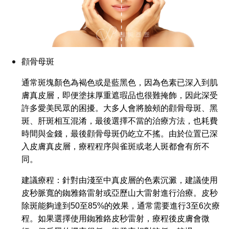
顴骨母斑
通常斑塊顏色為褐色或是藍黑色，因為色素已深入到肌
膚真皮層，即便塗抹厚重遮瑕品也很難掩飾，因此深受
許多愛美民眾的困擾。大多人會將臉頰的顴骨母斑、黑
斑、肝斑相互混淆，最後選擇不當的治療方法，也耗費
時間與金錢，最後顴骨母斑仍屹立不搖。由於位置已深
入皮膚真皮層，療程程序與雀斑或老人斑都會有所不
同。
建議療程：針對由淺至中真皮層的色素沉澱，建議使用
皮秒脈寬的銣雅鉻雷射或亞歷山大雷射進行治療。皮秒
除斑能夠達到50至85%的效果，通常需要進行3至6次療
程。如果選擇使用銣雅鉻皮秒雷射，療程後皮膚會微