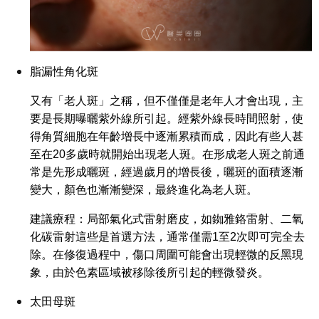
脂漏性角化斑
又有「老人斑」之稱，但不僅僅是老年人才會出現，主
要是長期曝曬紫外線所引起。經紫外線長時間照射，使
得角質細胞在年齡增長中逐漸累積而成，因此有些人甚
至在20多歲時就開始出現老人斑。在形成老人斑之前通
常是先形成曬斑，經過歲月的增長後，曬斑的面積逐漸
變大，顏色也漸漸變深，最終進化為老人斑。
建議療程：局部氣化式雷射磨皮，如銣雅鉻雷射、二氧
化碳雷射這些是首選方法，通常僅需1至2次即可完全去
除。在修復過程中，傷口周圍可能會出現輕微的反黑現
象，由於色素區域被移除後所引起的輕微發炎。
太田母斑