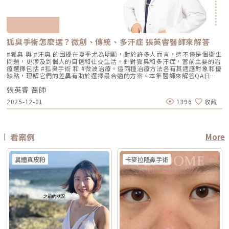
楚 嘴邊肉或輪廓線變模糊 眼周細紋與鬆弛 身體局部肌膚鬆弛 常被作為年度
較簡單、 熱傷害風險較高 -2°C 到-6°C冷卻 +血管保護， 反黑風險較低 精
醉、舒眠麻醉或全身麻醉，依手術範圍而定 療程時間 約45分鐘至2小時，
素。待肌膚穩定後，再由醫師評估選擇較溫和的療程，例如微針類療程或能
型保養選項之一不過要特別注意，任何非侵入式儀器療程都不是拉皮手術，
準度 多仰賴醫師經驗判斷 斑點範圍、能量輸出 AI影像分析＋自動調能增精
依部位與發數不同 約30分鐘至1.5小時，依部位與發數不同 約2至4小時以
量可精準控制的微針電波，以循序漸進方式改善毛孔粗大與膚質細緻度。
也不是填充療程。它比較適合用來改善輕度到中度鬆弛，若已經有明顯皮膚
準 舒適度 熱感明顯，需敷麻 即時冷卻系統，可不需敷麻 反黑風險 較高 較
上，依手術範圍與複雜度不同 修復期 多數人修復期短，可能有暫時泛紅、
Q5：我平常有在擦酸類或A醇縮毛孔，做醫美前後需要停用嗎？建議暫停使
下垂、脂肪位移或組織支撐不足，仍需要由專業醫師評估是否需搭配其他療
低 混合型斑點 需搭配其他療程，分次處理 AI辨識斑點深淺類型， 能同步處
腫脹或熱感 多數人修復期短，可能有暫時泛紅、痠脹、觸痛感 修復期較
用，但實際時間需依療程種類與個人膚況調整。酸類（如果酸、水楊酸）與
程。什麼是DENSITY RF無雙電波 ？無雙電波的英文名稱為 DENSITY，由
理多種斑點 療程次數 修復期 可能需多次，修復期較長 單次有感改善、修復
長，可能有腫脹、瘀青、傷口照護與拆線需求 效果出現時間 部分人術後先
A醇會促進角質代謝，可能在療程前後增加肌膚敏感度，使刺激反應（如泛
Jeisys Medical 推出。根據 DENSITY 官方資料，這套系統使用單極與雙極
期更短 適合性 適合多數色斑但風險略高 適合希望快速、低風險改善的族群
有緊實感，完整效果通常隨膠原蛋白新生逐漸出現 部分人術後有緊繃感，
狐臭手術怎麼選？微創、傳統、多汗症 張英睿醫師來解答
紅、乾燥）加劇，並提高色素沉澱的風險。一般常見建議為：療程前約3–7
高頻能量，可將能量傳遞到淺層與深層皮膚組織。它和傳統單一電波不同的
Reepot AI時光雷射禁忌症以下情況在接受 Reepot 治療時需特別注意，需
拉提效果通常會在數週至數月逐漸明顯 術後消腫後逐漸看出效果，完整自
天暫停使用，術後約1–2週再視肌膚修復狀況逐步恢復。但實際仍應依醫師
地方，在於它主打「單極 + 雙極」的複合式能量設計。單極偏向較深層作
由醫療人員審慎評估：1. 具有光敏感體質或正在使用感光藥物者若皮膚對光
#狐臭 與 #汗臭 的困擾在夏季尤為明顯，對於許多人而言，這不僅是個衛生
然度需等待恢復期 維持時間 約1年至1年半以上，依個人體質、老化速度與
評估為準。在停用期間，建議以溫和清潔、加強保濕與修護（如玻尿酸、神
用，雙極則偏向較表層、較集中，因此在療程定位上，無雙電波常被形容為
線反應特別強烈，或正在使用會增加光敏性的藥物，治療後發生刺激或色素
問題，更涉及到個人的自信和社交生活。針對狐臭和多汗症，當前主要的治
保養而定 約1年至1年半以上，依個人體質、發數、能量與保養而定 通常可
經醯胺等），並落實防曬措施，協助肌膚穩定修復。擺脫毛孔焦慮，找回平
兼顧： 深層緊緻 淺層膚質 細紋改善 毛孔與光澤感 整體肌膚精緻度
反應的風險較高。2. 三個月內曾使用口服 A 酸A 酸會影響皮膚角質更新與
療選擇包括 #狐臭手術 和 #微波治療。這兩種治療方法各有其適應對象和優
維持數年，但仍會隨年齡與老化速度改變 優點 非侵入式、修復期短、膚質
滑自信肌對抗毛孔粗大是一場長期抗戰，它需要你改變不良的生活習慣、建
DENSITY 採用 sequential monopolar + bipolar RF，也就是序列式單極
修復速度，使治療後的反應加劇，因此仿單建議需完全停藥至少三個月。3.
缺點，理解它們的差異有助於選擇最合適的方案。本集醫師來解答QA日常
與緊緻感改善自然 非侵入式、修復期短、對輪廓線與深層支撐較有針對性
立正確的居家保養觀念，並適時借助醫美科技的強大力量來突破瓶頸。現在
與雙極射頻能量，並搭配冷卻與即時阻抗校準等設計。無雙電波適合施打族
最近三到六個月內接受過填補注射包括玻尿酸、洢蓮絲、舒顏萃等填充劑，
生活中該如何減少體味產生？重點摘要：00:00 開場00:05 微創旋轉刮刀狐
拉提幅度通常較明顯，適合較嚴重鬆弛者 限制 對非常明顯的下垂或多餘皮
的醫美技術已經能為各種膚況提供客製化的解決方案，如果不確定自己到底
群無雙電波常被期待用在以下族群： 臉沒有嚴重鬆弛，但開始覺得輪廓不
為避免能量影響填充物穩定性，需由醫療人員評估治療時機。4. 三個月內接
張英睿 醫師
臭手術與傳統狐臭手術法之比較00:40 狐臭手術治療效果如何？01:55 狐臭
膚，改善幅度有限 對膚質、毛孔、細紋的改善不一定比電波明顯 需開刀、
是屬於哪一種毛孔類型，或者不知道該從哪一個療程下手，建議直接安排時
夠緊 膚質變粗、毛孔變明顯 乾燥細紋、光澤感下降 想做電波，但怕疼痛感
受過磨皮或其他侵入性治療若表皮尚未完全恢復，過早進行雷射可能造成過
和多汗我都有，但我能使用狐臭手術嗎？02:33 狐臭治療建議幾歲開始做？
有傷口與恢復期，風險與費用通常較高 電波音波哪個好？不要只問哪個
間到專業的醫美診所進行諮詢。透過醫師的專業評估，甚至搭配高階的肌膚
2025-12-01
1396
收藏
太強 想要自然型、精緻型保養 希望同時處理緊緻與膚質所以如果說鳳凰電
度刺激或延長恢復期。5. 懷孕與哺乳期間仿單中明確列為需避免的狀況，主
03:08 微波治療後汗水會跑到其他部位嗎？04:21 日常生活中該如何減少體
強，要問哪個適合你很多人會問：「電波跟音波哪個效果比較好？」但這個
檢測儀器，才能為你規劃出最精準、最不走冤枉路的縮毛孔計畫！★溫馨提
波比較偏「輪廓拉提主力」，無雙電波就比較像「緊緻 + 膚質管理」的複合
要基於安全性與荷爾蒙變動的不確定性雖然非侵入性，但仍建議暫緩治療。
味產生？張英睿皮膚專科診所官網 : http://www.skinbook.com.tw/張英
問題其實很容易問錯方向。因為電波和音波不是同一種東西，它們就像健身
醒★小編要提醒大家，醫療並非單純的商業交易，所有的療程都伴隨著風
型選項。無雙電波 vs 鳳凰電波比較 比較療程 DENSITYRF 無雙電波
6. 正在發生皮膚感染者例如開放性傷口、細菌或病毒感染（如皰疹等），需
睿皮膚專科診所 FB ：https://www.facebook.com/Taipeiskinclinic張英
裡的重量訓練和有氧運動，都能讓身體變好，但訓練目標不一樣。 想改善
險。因此，作為消費者應該謹慎選擇合適的醫療方案，以確保安全與健康。
ThermageFLX 鳳凰電波 能量類型 單極+雙極射頻 單極射頻 作用原理
完全痊癒後才能進行雷射。7. 有皮膚癌病史者為避免引發不必要的風險或延
睿皮膚專科診所Instagram：
膚質、緊緻、細紋：可以優先評估電波。 想改善下垂、輪廓線、嘴邊肉：
αLPHA專利交替脈衝加熱技術 射頻RF系統 主要特色 深淺層複合加熱 深層
誤病情追蹤，此類族群需避免或必須在專科醫師嚴格評估下進行。8. 未滿十
https://www.instagram.com/drdeungskinclinic/張英睿皮膚專科診所地
可以優先評估音波。 如果同時有鬆和垂：可以和醫師討論電音波搭配。這
看案例
More
容積式加熱 療程定位 膚質、細緻、緊緻並重 輪廓、拉提、緊實為主 適合族
八歲者不建議未成年人接受此類治療，除非有醫療必要且經監護人與專業醫
址：新北市板橋區文化路一段118號電話：(02)-2250-6065LINE：
也是為什麼現在很多醫師會用「複合式療程」來做規劃。不是每個人都只需
群 輕中度鬆弛、膚質粗糙、 毛孔細紋 中度鬆弛、下顎線模糊、 輪廓下垂感
師共同評估。AI時光雷射常見問題FAQQ1：Reepot AI時光雷射和傳統除斑
@xat.0000195926.1nzhttps://page.line.me/xat.0000195926.1nz?
要一種療程，而是要看老化主要發生在哪一層，再決定適合電波、音波，還
冷卻技術 五階七段冷卻系統 分段噴灑冷媒 探頭 雅典娜探頭：臉部 宙斯探
雷射有什麼最大差別？Reepot 的能量作用以機械式震動為主，而非傳統以
openQrModal=true
是兩者搭配。電波音波可以一起打嗎？可以，但不是每個人都一定需要。電
頭：身體 愛神探頭：眼周 紫鑽探頭：臉/四肢 碧眼探頭：眼周 藍鑽探頭：
異體真皮粉
卡麥拉隆鼻手術
熱破壞色素為核心的方式，因此對周邊組織較為溫和，修復期相對短。搭配
波和音波作用原理不同，所以在醫師評估下，兩者確實可以搭配。常見做法
臉/四肢 黃金探頭：身體 疼痛感 多數定位為較舒適型 但仍因人而異 感受通
AI 智慧影像分析與低溫保護，可讓能量更集中在斑點本身，減少熱擴散造成
是用音波處理深層輪廓拉提，再用電波改善皮膚緊緻與膚質鬆弛，讓效果更
常較明顯，但依能量、部位與個人耐受度不同 常見效果感受 膚質變細、臉
的紅腫或反黑風險。對於需要更加精準、可控的淺層色素改善者，是較新的
全面。不過，電音波不是「全部打越多越好」。發數、能量、施作順序、間
部較緊 光澤提升 輪廓變緊、線條感改善 適合重點 想變精緻、自然、保養型
治療選擇。Q2：一次療程能看到效果嗎？需要做幾次比較理想？淺層曬
隔時間，都需要依照個人臉部條件設計。如果臉部脂肪偏少、皮膚偏薄、曾
想加強緊緻、抗老、輪廓型 原理差異：單極、雙極到底是什麼？很多人看
斑、雀斑在單次治療後多半能看到初步變化；但深層或混合型色素通常需要
做過其他療程，或是近期剛打過針劑，更要讓醫師完整評估，避免過度治
到「單極」、「雙極」會覺得很難懂，其實可以用生活化的方式理解。單極
多次治療，效果會以「循序淡化」的方式呈現。實際次數與間隔仍須依個人
療。做電波音波前，要注意哪些事？第一，先判斷自己是哪一種老化問題在
電波：像是把熱能傳遞到較深、較廣的範圍，主要作用於較深層皮膚組織
膚況並由醫師評估調整。Q3：Reepot 是否有反黑風險？術後該注意什麼？
選電波或音波前，先不要急著問「哪個比較好」，而是要先看自己的老化問
（以真皮層為主），常被用於緊緻與支撐感相關需求。鳳凰電波即屬於單極
任何除斑型雷射都可能有反黑風險，但 Reepot 因熱傷害較低、加上冷卻系
題屬於哪一種。臉部老化常見可分成四大類：組織鬆弛下垂、結構性凹陷、
射頻應用。雙極電波：則是將能量集中在兩個電極之間，作用範圍相對較
統保護，發生率較低。術後的關鍵在於防曬和保濕，尤其治療後一週避免曝
皺紋形成、膚質老化。電波和音波主要處理的是「鬆弛與下垂」這一類問
淺，較常被用於膚質細緻、表層改善等需求。無雙電波的特色，在於將單極
曬、蒸氣、刺激性保養品。若依照術後指示照護，能大幅降低色素反應的機
題。電波偏向改善皮膚鬆弛、細紋與緊緻度；音波偏向改善輪廓下垂、嘴邊