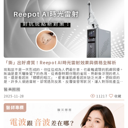
AviClear 戰痘雷射與 CAPRI 藍雷射。雖然兩者都主打不吃藥、從根源控
波、音波術後可加速肌膚修復並延長效果，但需等皮膚完全降溫後再進行
大增時，通道就會被迫「擴建」來排出這些大量油脂。2. 【角質型毛孔】：
油，但在波長與作用機制上卻有著根本的差異。我們該如何選擇？它們與傳
Profhilo療程。施打前請務必諮詢醫師，遵從專業建議安排療程。Q3：璞
通道堵塞引發的連鎖反應健康的肌膚會自然代謝老廢角質，但如果代謝異
統的口服A酸又有什麼不同？以下為您全面解析。頂尖對決：AviClear 戰痘
菲洛每年需要打幾次？ 一個完整療程通常包含三次施打，前兩次相隔約一
常，這些廢棄角質就會和皮脂、空氣中的髒污混合在一起，死死地堵塞在毛
雷射 vs. CAPRI 藍雷射這兩款都是目前熱門的無藥物抗痘雷射，雖然目標一
個月，第三次則可在四到六個月後進行。視個人膚況與需求，也可安排後續
孔開口。久而久之，毛孔就像被塞了軟木塞一樣，被越撐越大。3. 【老化型
致，但「作戰策略」卻截然不同：1. AviClear 戰痘雷射（1726nm）：專
加強療程，以延續效果。Q4：頸紋、手部老化也能打嗎？ 可以。Profhilo
毛孔】：膠原蛋白流失的初老警報真皮層中的「膠原蛋白」和「彈力蛋白」
注皮脂腺的「源頭阻斷」作用原理：搭載專利 1726nm 波長，具備極高的
在頸部與手背同樣有良好表現，能改善乾紋與鬆弛，是全方位肌膚重建療
就像是撐起毛孔的堅固地基。隨著年齡增長，或是長期不防曬導致的「光老
「油脂專一性」，能穿透皮膚精準鎖定並加熱肥大的皮脂腺，使其萎縮。核
程。Q5：是否適合所有膚質？ 大多數人皆可接受，但孕婦、哺乳中女性與
化」，地基流失、失去支撐力，毛孔邊緣的肌膚就會順著地心引力往下垂。
心強項：直接從源頭切斷出油量並破壞痘痘的生長環境，主打極長效的抗痘
對玻尿酸過敏者不建議施打。Q6：哪些人適合做Profhilo？需要幾歲才能
4. 【缺水型毛孔】：肌膚乾旱造成的表面危機這點常被許多人忽略！當角質
與控油效果，非常適合追求長期穩定膚況、不想依賴藥物的人。2. CAPRI
做？Profhilo適合有初期老化、乾燥或鬆弛困擾的人，通常建議從30歲以後
層極度缺水時，毛孔周圍的表皮細胞會像失去水分的蘋果一樣乾癟、萎縮，
藍雷射（1450nm + 450nm）：控油＋殺菌的「雙效複合」作用原理：結
就可以評估施作。特別推薦給希望改善膚況，又不想讓五官改變或產生膨脹
無法飽滿排列。在細胞與細胞之間的縫隙變大之下，視覺上毛孔就顯得非常
合 1450nm 的熱能來縮減皮脂腺（控油），同時搭配 450nm 藍光直接消
感的人。Q7：施打Profhilo會很痛嗎？會不會腫？需要修復期嗎？療程過
明顯。5. 【疤痕型毛孔】：手癢硬擠留下的歷史遺跡嚴格來說這已經是「痘
滅表皮的痤瘡桿菌（殺菌）。核心強項：雙管齊下，對於臉上正在急性發
程簡單快速，使用極細針在臉部五個特定位點注射，疼痛感輕微。少數人會
疤」的範疇。過去長了嚴重的發炎性青春痘，或是手癢過度暴力擠壓，導致
炎、紅腫的痘痘，具有極佳的立即退紅與消炎效果，適合需要快速壓制大面
有暫時性紅腫或小腫塊，通常幾小時內可自然消退，不會影響日常活動。
真皮層組織嚴重受損。在傷口修復的過程中產生了纖維化拉扯，最終形成不
積發炎的患者。3. 傳統終極武器：口服A酸（Isotretinoin）作用原理：屬
Q8：Profhilo成分天然嗎？會不會引起過敏？Profhilo採用高純度、非動
可逆的凹洞。6. 【蟎蟲型毛孔】：隱形的微小房客在作怪我們的臉上本來就
於全身性的系統性治療。它能全面抑制皮脂腺分泌、使皮脂腺萎縮，同時促
物來源的玻尿酸，不含常見交聯劑成分，安全性高，過敏反應發生機率非常
有共生的「蠕形蟎蟲」，但當免疫力下降、皮脂分泌失衡，或是過度清潔破
進毛囊正常角化，並大幅減少發炎反應與痤瘡桿菌增生。核心強項：能夠一
「撕」出好膚質！Reepot AI時光雷射效果與價格全解析
低，並獲得歐盟CE安全認證。Profhilo璞菲洛是突破傳統玻尿酸觀念的療
壞皮脂膜時，蟎蟲就會大量異常繁殖。牠們會啃食皮脂、進出毛囊，蟲體的
次打擊痘痘的四大成因，對於嚴重型、結節囊腫型痘痘，或是對其他治療
程，不以填充為主，而是提升肌膚自癒力與膚質的「逆時針保養」新選擇。
排泄物與屍體會引發毛囊發炎，進而把毛孔撐大。如何從日常居家保養穩住
斑點並不是一天形成的，但往往成為人們最在意、也最難處理的肌膚困擾。
（包含抗生素、外用藥膏）無效的頑固型痘痘，具有極高的治癒率與長效
如果你渴望不影響生活的微創保養，並希望從根本改善膚質，Profhilo 絕
毛孔不失控？雖然保養品無法讓已經擴大的毛孔完全「縮回」，但正確的居
無論是夏天曬後留下的色塊、從青春時期伴隨的雀斑、熟齡後浮現的老人
性。需注意事項：伴隨較明顯的副作用，最常見包含嘴唇乾裂、皮膚乾燥脫
對值得你列入考量。在選擇療程前，務必諮詢專業醫師，評估自身膚況與適
家保養，能幫助控制毛孔不再進一步擴張，並改善整體膚質的平滑度。1. 溫
斑，還是看起來「髒髒的暗沉」，都會讓肌膚看起來缺乏光澤。更麻煩的
皮、眼睛乾澀等。此外，孕婦絕對禁用（具致畸胎性），療程期間需配合醫
合方案，才能真正達到年輕又自然的理想狀態。選擇合法診所、專業醫師與
和清潔，不過度刺激：選擇胺基酸系等溫和潔顏產品，一天清潔 1～2 次即
是，許多人做過雷射，卻常遇到反黑、反覆復發等狀況，讓人對除斑產生陰
師定期抽血監測肝功能與血脂，且通常需持續服用數個月至一年以上以達到
原廠產品，是安全變美的不二法門。★溫馨提醒★小編要提醒大家，醫療並
可。避免頻繁使用磨砂或強力去角質產品，以減少對皮膚屏障的刺激。2. 適
影。 Reepot AI時光雷射（仿單名為「蕾璞釹雅各雷射系統」，衛部醫器輸
標準的累積劑量。CAPRI 藍雷射與 AviClear 戰痘雷射最主要的差異，在於
非單純的商業交易，所有的療程都伴隨著風險。因此，作為消費者應該謹慎
度使用酸類，幫助代謝角質：對於油脂分泌較旺或粉刺型毛孔，可在醫師或
醫美圈圈
字第 037165 號）自 2025 年 7 月上市後便迅速受到關注，被視為色素治
「雷射波長」與「對油脂的吸收破壞力」。簡單來說，藍雷射主打「控油加
選擇合適的醫療方案，以確保安全與健康。
專業建議下使用酸類保養品： 水楊酸（BHA）：脂溶性，能深入毛孔幫助
療領域重要新進展。它重新定義了傳統除斑的思維，將以往以熱能為主的
殺菌」的雙效機制，適合用來對付輕中度的痘痘與毛孔粗大問題；而
2025-11-28
11217
收藏
油脂代謝，常用於黑頭與粉刺調理。 果酸（AHA，如甘醇酸、乳酸）：主要
「燒灼式破壞」，轉變為更精準、更可控的「震碎式處理」，再結合 AI 影
1726nm 的戰痘雷射則是專為「阻斷皮脂腺」而生，能精準且深度地破壞
作用於表層角質更新，改善肌膚粗糙。 杏仁酸：屬於果酸的一種但兼具親
像分析與超冷卻保護，使治療不僅更安全、也更貼近現代人追求的舒適與高
出油源頭，因此更適合用來拯救中重度發炎、滿臉油光，以及長年反覆發作
脂特性，屬較溫和的酸類選擇。3. 抗老成分 A醇（Retinol）：A醇是目前研
效率。對於過去因反黑、修復期長或效果不均而猶豫的族群而言，Reepot
的頑固型痘痘肌。誰最適合打 AviClear 戰痘雷射？如果符合以下任一情
醫師專欄
究較完整的抗老成分之一，可促進表皮更新，並間接支持膠原蛋白生成，對
的出現為除斑帶來全新的可能。 這篇文章就帶你理解Reepot 到底怎麼運
況，AviClear 將會是非常值得評估的投資： 口服藥物恐懼或不適應者：曾
於老化型毛孔與膚質粗糙有一定幫助。但 A醇具有刺激性，建議採取低濃
作？和你聽過的皮秒、傳統雷射有什麼不同？誰適合做、誰不適合？效果、
經吃過口服 A 酸但無法忍受乾燥脫皮，或是抽血發現肝指數異常而被迫停藥
度、循序漸進方式建立耐受。4. 防曬是關鍵保護：紫外線是造成膠原蛋白流
術後照護、價格又是多少呢？希望能讓你在做選擇前，有完整且中立的參
的人。 備孕中或哺乳中的女性：口服 A 酸有強烈的致畸胎性，停藥後仍需
失與肌膚老化的重要因素之一。長期日曬會加速毛孔鬆弛，因此無論晴雨都
考。為什麼斑點這麼難纏？了解色素成因，是選擇療程前最重要的一步許多
避孕一段時間；而戰痘雷射純粹是物理性光電治療，對全身系統無影響（但
應確實做好防曬（塗抹防曬乳或物理性遮蔽）。醫美療程如何精準對抗毛孔
人以為斑點只是「曬太陽造成的色塊」，但實際上臉上的每一顆斑，都可能
孕婦本身基於安全考量，雷射療程前仍須經醫師評估）。 滿臉油光、毛孔
粗大？如果你期待的是肉眼可見的改善幅度，相比起日常保養，專業的醫美