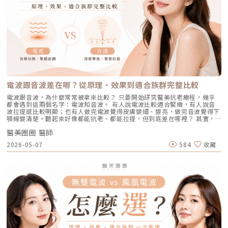
有不同來源。色素形成的原因多元，深度位置也不相同，因此在治療上自然
粗大者：即使目前沒有嚴重的發炎痘痘，但深受「中東油田」困擾，希望從
療程通常會是更直接且具效率的選擇之一。隨著醫美科技的不斷進步，針對
不能以單一方式應對。常見的斑點來源包括：一、紫外線長期累積的影響日
根本減少出油量的人。 作息不正常、壓力型成人痘：針對因為熬夜、壓力
不同成因的毛孔問題都有相對應的解方！1. 溫和深層清潔：海菲秀
曬會刺激黑色素細胞活躍，形成曬斑、雀斑或不均勻暗沉。二、基因與體質
大導致賀爾蒙波動，進而反覆在下巴、兩頰爆發的成人痘，精準破壞皮脂腺
（HydraFacial）原理：屬於非侵入性的保養。利用專利的負壓水渦流技
因素有些人天生黑色素細胞較敏感，斑點更容易在年輕時就出現。三、荷爾
能有效阻斷復發。 深色肌膚患者：過去許多雷射（如脈衝光、某些淨膚雷
術，溫和無痛地吸出毛孔深層的黑頭、白頭粉刺與多餘皮脂，同時導入高濃
蒙波動包含懷孕、避孕藥、壓力、作息不穩等，都可能使色素活躍，例如熟
射）在深色肌膚上容易引發熱傷害或色素沉澱（反黑）。AviClear 的
度的保濕與抗氧化精華。適合誰：出油粉刺型毛孔、怕痛不敢打雷射、想作
知的肝斑。四、發炎後色素沉澱（PIH）痘痘、皮膚受傷、過度刺激後，都
1726nm 波長針對的是「油脂」而非「黑色素」，因此適用於 Fitzpatrick
為重要活動前的急救保養者。效果與特色：做完當下皮膚立刻感受到「會呼
可能留下深淺不一的色沉。以上原因造成斑點呈現不同的「深度」「密度」
膚色分類的 I 到 VI 型（包含極深色肌膚），安全性極高。AviClear 戰痘雷
吸」的潔淨感，毛孔因為髒污被清空並喝飽水，視覺上會立刻變得細緻，且
與「分布」，也使除斑變得不再只是把黑色素擊散這麼簡單。只要能量不
射 常見 QA 總整理在決定進行療程前，大家心中難免還有一些疑問。我們
無恢復期。2. 光電雷射：皮秒雷射（搭配特殊透鏡）原理：皮秒雷射
足，改善有限；能量過強，又可能刺激皮膚，造成修復期延長、色素反應，
整理了討論度最高的幾個問題：Q1：打 AviClear 戰痘雷射會痛嗎？需要敷
（Pico Laser）是目前詢問度最高的縮毛孔療程。核心在於加上了「蜂巢透
甚至讓斑點反覆出現。也因為色素問題本身複雜，傳統除斑療程才會讓人覺
麻藥嗎？A：疼痛度極低，多數患者甚至不需要敷麻藥！怕痛的人有福了！
鏡」或「聚焦透鏡」。這能在不破壞表皮的情況下，將雷射光束匯聚，在真
得「效果不一定穩定」。要真正提高治療的成功率，關鍵就在於是否能更精
AviClear 搭載了專利的「AviCool™ 藍寶石冷卻技術」，探頭在雷射擊發的
皮層產生「空泡效應（LIOB）」。這就像是在皮膚深層進行微小的破壞，
準、穩定地處理不同深度的黑色素，同時降低熱傷害。什麼是 Reepot AI時
前、中、後都會持續為肌膚表面降溫。治療過程中，主要會感覺到探頭冰冰
電波跟音波差在哪？從原理、效果到適合族群完整比較
藉此喚醒肌膚的自癒機制，大量刺激膠原蛋白與彈力纖維新生，進而把毛孔
光雷射？從技術重新理解除斑Reepot AI時光雷射是一款以 532 nm 綠光為
涼涼的，伴隨輕微的溫熱感或是像被橡皮筋輕彈的感覺。相較於傳統雷射或
周圍的凹陷給「撐」起來。適合誰：輕中度的老化型毛孔、輕微淺層痘疤、
基礎，並結合 AI 影像分析的智慧型色素雷射，已通過美國 FDA、韓國
手工清粉刺的痛楚，整體舒適度大幅提升，輕鬆就能完成療程。Q2：我現
電波跟音波，為什麼常常被拿來比較？ 只要開始研究醫美抗老療程，幾乎
想同時改善膚色不均與暗沉的人。效果與特色：熱傷害小，術後通常只會紅
KFDA 與台灣 TFDA 核可。它的設計目的，是讓除斑治療更精準、更安全，
在正在吃口服 A 酸，可以打 AviClear 嗎？A：建議先與主治醫師討論。一
都會遇到這兩個名字：電波和音波。 有人說電波比較適合緊緻，有人說音
腫1~3天，幾乎不影響日常生活。是目前 CP 值極高的定期保養型雷射。3.
也更符合亞洲膚質對低熱傷害的需求。透過AI智慧影像掃描技術，系統能先
般來說，口服 A 酸會讓皮膚變得比較薄且脆弱。多數醫師會建議在停用口服
波拉提感比較明顯；也有人做完電波覺得皮膚變細、變亮，做完音波覺得下
重度凹洞救星：UP雷射原理：如果是屬於嚴重的「疤痕/凹洞型毛孔」，皮
辨識斑點的深度與分布，使能量設定更具科學依據。在治療作用上，
A 酸至少 1 到 3 個月後，讓皮膚屏障稍微恢復，再來進行雷射治療會比較
顎線變清楚。聽起來好像都能抗老、都能拉提，但到底差在哪裡？ 其實，
秒雷射可能不夠力，這時候就需要汽化型雷射上場。例如 UP雷射
Reepot 搭載超低溫冷卻機制，能在能量擊發的同時以低溫保護皮膚，降低
安全。Q3：如果我只有局部（例如下巴）長痘痘，可以只打局部嗎？A：通
電波和音波最大的差別，不是「哪一個比較厲害」，而是它們使用的能量不
（UltraPulse），它能將能量精準且極深地打入真皮層甚至皮下組織，切斷
紅腫與熱刺激。其能量原理以機械式震動分散黑色素為主，而非單純依賴高
常建議「全臉治療」效果最佳。皮脂腺是分佈在全臉的，雖然目前只有下巴
醫美圈圈 醫師
同、作用的層次不同，適合處理的老化問題也不同。 簡單來說： 電波偏向
硬化的纖維化疤痕組織，進行深層的肌膚重建。適合誰：嚴重的冰鑿型痘
熱破壞，因此對周邊組織更溫和。簡單來說，它讓除斑從過去較不穩定的模
在發炎，但其他區域的皮脂腺可能也處於過度活躍的狀態。全臉均勻施打可
改善皮膚的鬆、細紋、膚質與緊緻度。 音波偏向改善輪廓的垂、嘴邊肉、
疤、嚴重凹洞型毛孔粗大。效果與特色：效果非常強大且顯著，但相對的
2026-05-07
584
收藏
式，提升為更可控、恢復期更短的療程設計。Reepot 三大核心技術：讓除
以達到整體控油、預防其他部位未來爆發的效果。當然，醫師在施打時，會
下顎線與深層支撐。 例如：如果把臉比喻成一棟房子，電波比較像是在整
「破壞力」也強。術後會有明顯的點狀結痂、流組織液，恢復期較長（約需
斑更精準、安全、穩定在眾多除斑雷射中，Reepot 之所以被視為新一代的
針對正在發炎的嚴重區域特別加強能量。Q4：三次療程結束後，一輩子都
理牆面，讓表面變得更平整、更緊；音波則比較像是在加強地基與支撐結
7~10 天），需要有耐心細心照護。4. 緊緻抗老新趨勢：微針電波（如E電
智慧型選擇，關鍵在於它結合了精準分析、冷卻保護與機械式作用三大技
不會再長痘痘了嗎？A：雷射不是魔法，日常保養依然重要。AviClear 能大
構，讓整體輪廓往上撐起來。電波是什麼？重點在 RF 射頻加熱與緊緻電波
波 Exion、無限電波 Potenza）原理：結合了「微針」與「電波（RF）」
術，不只是把能量打在斑點上，而是以更科學、更安全的方式處理色素問
幅萎縮皮脂腺，把出油量降到極低，讓長痘痘的機率降到最低。但人體是有
拉提使用的是 RF 射頻能量。RF 是 Radiofrequency 的縮寫。原理是透過
雙重優勢。透過極細的微針穿透表皮，在到達真皮層特定深度時瞬間釋放電
題。AutoDerm 智慧影像分析系統在正式治療前，系統會先掃描肌膚，辨識
自我修復機制的，經過數年後，部分皮脂腺可能會慢慢恢復部分功能。此
射頻能量在皮膚組織中產生熱能，讓膠原蛋白受熱收縮，並啟動後續的膠原
波熱能。這不僅能刺激膠原蛋白與彈力蛋白重組（改善老化型毛孔），微針
每一處斑點的分布、深度與範圍。這讓醫師不再只依賴肉眼判斷，而是能透
外，極端的壓力、嚴重的賀爾蒙失調依然可能引發零星的痘痘。但整體來
蛋白新生與重組。很多人一聽到「加熱」會覺得很抽象，電波不是只打一個
的物理性破壞與電波熱能，還能破壞過度活躍的皮脂腺（改善出油型毛
過影像資訊調整能量，讓治療更客製化、也更一致。對於斑點多、深淺不一
說，膚況絕對會比治療前穩定非常多。許多人會選擇在 1 到 2 年後，將
點，而是讓一段皮膚組織被均勻加熱。當皮膚裡的膠原纖維遇到適當熱能，
孔）。適合誰：混合型毛孔（又油又鬆弛）、肝斑體質不適合打高能量雷射
或分布不規則的人來說，這項技術能有效提升治療的精準度。CPTL 超冷卻
AviClear 作為年度的「控油進廠保養」來施打一次。Q5：打完 AviClear 後
就像鬆掉的彈力網被重新收緊，視覺上會有比較緊、平整的感覺。所以電波
者、想全面提升膚質緊緻度的人。效果與特色：因為熱能在皮膚深層釋放，
保護除斑過程中最令人擔心的副作用之一，就是因熱能過高造成紅腫、脫
有修復期嗎？該怎麼保養？A：由於屬於「非侵入性」的安全療程，術後皮
常見的效果感受包括：皮膚變緊、細紋變淡、毛孔視覺變細緻、臉部鬆弛感
表皮的熱傷害極小，退紅快（通常隔天即可上妝）。對於膚質的「整體優
皮，甚至反黑。CPTL 的作用是在雷射擊發的同時迅速降溫，使肌膚保持在
膚最多只會有輕微的泛紅，通常在幾個小時到一天內就會自然消退，完全不
改善、膚質變得比較平滑。也因為電波比較強調「皮膚緊緻」和「膚質改
化」有非常亮眼的表現。5. 物理性微創重建：得美微針筆（Dermapen）原
低溫狀態，避免熱能向周圍擴散。皮膚被冷保護包覆後，不僅治療時更舒
影響日常上班上課。術後的保養也非常簡單：只要做好「基礎保濕」與「確
善」，所以如果困擾的是臉看起來鬆鬆的、眼周或嘴邊有細紋、臉頰摸起來
理：透過儀器上極細微的針頭，在肌膚表層每秒創造出1,920的微小穿刺通
適，也能減少後續的發炎反應，讓整體修復期縮短許多。VSLS色素冷剝離
實防曬」，並在術後一週內暫停使用美白、酸類或去角質等刺激性產品即
不夠緊實，電波通常會是可以評估的方向。但要注意，電波不是做完就立刻
道。這種「微破壞」能直接啟動肌膚天然的傷口癒合機制，刺激膠原蛋白與