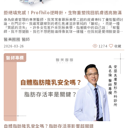
拒絕填充感！Profhilo逆時針，生物重塑找回肌膚透亮飽滿
身為皮膚管理的專業醫師，我常常會跟辰美學二館的皮膚專科丁彙矩醫師討
論，在門診中，我最常觀察到的老化焦慮並非單純的「皺紋」，而是一種
「質感的流失」。許多女性客戶來到辰美學，指著鏡中的自己說：「蔡醫
師，我不想變臉，我也不想把臉填得像氣球一樣腫，但我就是覺得臉變垂
了、乾了，看起來很累。」這種「累感」，往往來自於肌膚真皮層結構的崩
醫美圈圈 醫師
解。過去我們習慣用玻尿酸去「填補」凹陷，或是用電音波去「緊緻」皮
表，但在這兩者之間，其實存在著一個關鍵的空白區：生物重塑（Bio-
2026-03-26
1274
收藏
Remodeling）。這就是為什麼我對 Profhilo 逆時針（俗稱：璞菲洛）情
有獨鍾的原因。一、 重新定義抗老：為什麼妳需要的是「重塑」而非「填
充」？在深入了解 Profhilo逆時針 之前，我們必須先釐清肌膚老化的本
醫師專欄
質。肌膚的年輕度由真皮層的三大支柱決定：水份、膠原蛋白
（Collagen）以及彈力蛋白（Elastin）。多數人對膠原蛋白耳熟能詳，它
就像建築物的「鋼筋水泥」，負責撐起皮膚的厚度與體積；然而，讓肌膚在
做表情後能迅速回彈、維持組織張力的關鍵，其實是彈力蛋白。彈力蛋白就
像支撐鋼筋的「橡皮筋」，不幸的是，人體在青春期過後，彈力蛋白的合成
速度就會大幅下降。當彈力蛋白流失，肌膚就會像失去彈性的鬆緊帶，出現
細紋、毛孔粗大、甚至是難以處理的「鬆弛型下垂」。傳統玻尿酸屬於「填
充型」，主要目的是增加體積（Volumizing），如果過度施打，容易造成
面部僵硬或「醫美臉」。而 Profhilo 逆時針的誕生，是為了從細胞底層進
行「修復與重塑」，讓皮膚自己找回年輕時的彈性。二、 Profhilo 逆時針
的科學核心：NAHYCO™ 專利技術Profhilo逆時針來自瑞士著名的 IBSA 製
藥集團。身為專業醫師，我非常看重產品的「純淨度」與「穩定性」。
Profhilo 之所以能在國際醫美界佔有一席之地，在於其革命性的
NAHYCO™ 專利熱融合技術。1. 醫學界的「純淨」突破：無化學交聯劑一
般玻尿酸為了維持在體內的時間，必須添加化學交聯劑（如 BDDE）。雖然
這在合法範圍內是安全的，但對於過敏體質或追求極致天然的客戶來說，仍
存在延遲性發炎的風險。Profhilo逆時針 透過精確的加熱與降溫製程，讓
自體脂肪隆乳安全嗎？脂肪存活率影響超關鍵
高分子與低分子玻尿酸產生自然的氫鍵鍵結，完全不含 BDDE。這意味著它