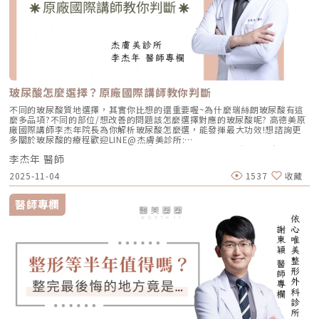
玻尿酸怎麼選擇？原廠國際講師教你判斷
不同的玻尿酸質地選擇，其實你比想的還重要喔~為什麼瑞絲朗玻尿酸有這
麼多品項?不同的部位/想改善的問題該怎麼選擇對應的玻尿酸呢? 高德美原
廠國際講師李杰年院長為你解析玻尿酸怎麼選，能發揮最大功效!想諮詢更
多關於玻尿酸的療程歡迎LINE@杰膚美診所:
https://page.line.me/xhc2941b重點摘要：00:11 玻尿酸作用介紹00:47
李杰年 醫師
玻尿酸分為三大類型02:09 迷思一、玻尿酸打哪裡都可以？02:36 迷思二、
打完下巴蘋果肌看起來怪怪的？03:30 迷思三、臉部鬆弛只能做拉皮嗎？
2025-11-04
1537
收藏
05:00 總結LINE官方帳號一對一咨詢👉https://reurl.cc/x3EQZN歡迎訂閱
我的頻道👉https://reurl.cc/nY51k8關注杰膚美診所FB👉
https://reurl.cc/XQljva杰膚美診所官網👉https://jfmskin.com/關注李杰
醫師專欄
年醫師FB👉https://reurl.cc/Mzk0nm杰膚美診所地址：104台北市中山區
復興北路50號2樓電話：02-8772-6625