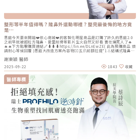
整形等半年值得嗎？隆鼻外還動哪裡？整完最後悔的地方竟
是…
思庭今天要來開箱❤️依心商城❤️的客製化明星商品是訂購了許久的思庭2.0
之前早就被超粒方隆鼻、愛里削骨等影片生火自然又好看 實在燒死人了🔥
🔥🔥下方點擊購買連結🔗⬇️⬇️⬇️https://lin.ee/DLnEwZE( 此為預購商品 煩
請耐心等候回覆 )思庭大改造方案內容物💁‍♀️五爪前額拉提*1👃結構式隆鼻*1
(加購縮鼻翼、敲鼻骨、貴族手術)👄微笑嘴角*1 (加購嘴邊肉拉提)重點摘
謝東穎 醫師
要：00:00 搶先看⚡⚡01:43 開箱手術方案內容物02:02 上臉眉眼分析 : 五
爪前額拉提02:36 中臉隆鼻分析 : 結構式隆鼻合併貴族手術03:58 下臉唇巴
2025-09-22
1843
收藏
分析 : 微笑嘴角+嘴扁肉拉提04:43 華麗買家秀05:25 五星好評分享
⭐⭐⭐⭐⭐▸▸歡迎合作洽談：followheart.marketing@gmail.com◂◂依心唯
美整形外科診所地址｜台北市信義區基隆路二段15號2樓電話｜（02）
醫師專欄
2345-6777官方網站｜https://www.followheart.com.tw/官方諮詢｜
https://follow-heart.com/line臉書粉專｜https://follow-
heart.com/case_fbIG追起來｜https://follow-
heart.com/case_igWeChat ID｜Dr_followheart