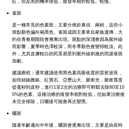
紅，但反黑的機率很低，復發率相對較低、較慢。
雀斑
是一種常見的色素斑，主要分佈於鼻頭、兩頰，這些小
斑點顏色偏向褐黑色。雀斑成因主要來自家族遺傳，大
約在青春期階段會漸漸出現。斑點的深淺會因為紫外線
而影響，夏季時色澤較深，而冬季顏色會變得較淡。此
外，尤其皮膚較白的民眾易受到紫外線刺激的而讓雀斑
加劇。
建議療程：通常建議使用黑色素高吸收度的雷射波長，
如倍頻銣雅鉻、紅寶石、亞歷山大、脈衝光，脈衝寬度
從毫秒到皮秒，進行1至2次的治療即可輕鬆去除80至10
0%的色素。這種治療的復發率相對較低，但如果治療後
未完全移除，日曬後可能會再次變黑。
曬斑
隨著年齡邁向中年後，曬斑會逐漸出現，主要是由長時