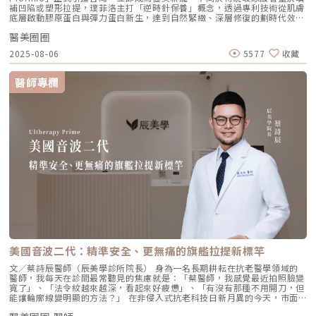
補凹陷或塑形拉提，璞菲洛主打「逆時針保養」概念，透過專利技術從肌膚
用。與傳統玻尿酸增加臉部「厚重感」或「體積支撐」的邏輯完全不同，
底層啟動膠原蛋白與彈力蛋白新生，達到自然緊緻、深層修復的劃時代效
Profhilo 本質上是液態拉皮。我們採用國際標準的 BAP（Bio Aesthetic
果。 Profhilo更邀請郭台銘夫人曾馨瑩擔任形象大使，迅速成為市場焦
Points）五點注射法，這五個點是避開重要血管、精準將玻尿酸導入真皮層
醫美圈圈
點。我們將帶你全面認識這項創新療程，從作用原理、五大特色到適合對象
的黃金位置： 顴骨高點：啟動中臉肌膚的生物重塑，優化張力。 鼻翼瞳孔
與常見問題，一次搞懂「逆時針玻尿酸」的魅力！ 璞菲洛Profhilo是什
交界：透過提升肌膚彈力，自然弱化法令紋的視覺感。 耳廓下前緣：強化
2025-08-06
5577
收藏
麼？ 璞菲洛是一項注射型玻尿酸產品，由瑞士IBSA研發，正式名稱為「高
臉部外側緊緻度，讓輪廓不再鬆垮。 下頷嘴角交界：改善嘴角周圍的鬆
低分子玻尿酸皮下植入劑」，在台灣獲得衛福部核准，俗稱為「逆時針」。
弛，恢復皮膚原有的拉力。 下顎角前緣：誘導彈力蛋白新生，收緊下頷邊
與傳統玻尿酸不同，璞菲洛不以填補凹陷為目的，而是透過生物重塑（bio-
緣的曲線。這五個點位並非用來「填充凹陷」，而是作為信號啟動點，讓玻
醫師專欄
remodeling）方式，喚醒肌膚自身的修復機能，促進膠原蛋白和彈力蛋白
尿酸在皮下如水幕般擴散，誘導彈力蛋白大量新生，像是在皮下植入了一層
的生成，達到自然緊緻與改善膚質的效果。璞菲洛Profhilo的五大特色璞菲
隱形的「彈力網」，讓下顎線與中臉自然回歸緊緻狀態。2. 火雞頸與橫向頸
洛之所以能引發醫美界關注，主要在於它與傳統玻尿酸有著本質上的不同，
紋：修復彈力纖維的救星頸部皮膚極薄，且缺乏支撐結構，老化多半是因為
透過獨特技術從根本上改善肌膚狀態。以下是璞菲洛最突出的五大特色：1.
彈力纖維斷裂。傳統填充型玻尿酸因為有化學交聯，施打後容易因重力或皮
獨特「生物重塑」機制：啟動膠原與彈力蛋白再生璞菲洛的核心技術採用專
膚過薄而產生凸起（毛毛蟲現象）。Profhilo 具備極佳的流動性，能均勻
利高、低分子量玻尿酸複合配方，在不添加交聯劑的情況下，能刺激皮膚深
滲透進頸部真皮層，不是填平皺紋，而是從底層重塑頸部肌膚的厚度與張
層的纖維母細胞、角質細胞和脂肪細胞，促使膠原蛋白和彈力蛋白大量新
力，是目前改善頸部質感的首選。3. 手背（雞爪手）：重建真皮層的緊實度
生，從源頭改善肌膚鬆弛與老化問題。2. 全面改善膚況：不只填補，更提升
雙手最容易因彈力蛋白流失而顯得乾癟、血管明顯。Profhilo 透過「非填
整體膚質有別於傳統玻尿酸的局部填充，璞菲洛注射後會均勻擴散至皮膚的
充」的方式，啟動手背肌膚的自我修復機制。它不僅是補水，更是透過生物
真皮層與皮下組織。這使得它能全面性地改善肌膚，包括： 提升肌膚緊實
重塑增加組織的彈性與結構感，讓手背肌膚恢復細緻平滑，找回如少女般優
度與彈性 深層補水、改善乾燥與粗糙 減少細紋、改善膚色不均3. 自然柔和
雅的肌膚張力。4. 口周細紋：自然軟化而不僵硬對於愛笑或年長客戶常見的
的效果：告別「饅化臉」璞菲洛的質地較輕盈、流動性高，主要作用提升肌
唇周紋，若使用傳統填充物，常會因為增加了體積而讓表情變得僵硬。
膚本身的飽滿度與光澤，而不是增加額外體積。因此，能帶來自然、柔和的
Profhilo 透過液態拉皮的原理，在不改變五官比例的前提下，誘導唇周肌
改善效果，避免了傳統填充劑可能導致的僵硬或「饅化」現象，讓你看起來
膚新生彈力蛋白，從底層「軟化」細小紋路，讓整個人看起來更加柔和、自
就像是膚況變好了，而不是動了手腳。4. 獨創 BAP 五點注射技術：療程更
然。六、 蔡醫師的診間建議：如何規劃妳的「逆時針」計畫？在辰美學，
舒適、更快速採用獨家的 BAP (Bio Aesthetic Points) 五點注射技術。醫師
我們追求的是「長效且細膩」的美，而非瞬間的煙火式改變。針對初次接觸
只需在臉部兩側各選擇五個精準的生物美學點進行注射，就能讓玻尿酸均勻
Profhilo 逆時針 的客戶，我通常會建議以「週期性重塑」的方式來規劃妳
美國音波二代：精準安全、更無痛的旗艦拉提新標竿
擴散至全臉。這大大減少了注射的針數和疼痛感，也降低了術後瘀青和腫脹
的專屬美學地圖：1. 基礎療程：建議至少進行 2 至 3 次為了達到最佳的彈
的機率，讓療程更加舒適、快速。5. 高濃度、不含交聯劑：安全性高、低發
力蛋白新生與肌底環境優化，單次施打僅是啟動信號，完整的重塑需要時間
文／蔡詩辰醫師（辰美學診所院長） 身為一名長期耕耘在抗老醫學領域的
炎風險以高濃度玻尿酸為主要成分，且製程中不使用任何化學交聯劑，能有
堆疊： 啟動期（第 1 次與第 2 次）： 建議間隔 1 個月施打。這兩次密集的
醫師，我每天在診間最常聽見的焦慮就是：「蔡醫師，我感覺最近拍照臉變
效降低注射後的發炎反應與過敏風險。同時，也經過多項國際認證，確保了
治療能確保高濃度玻尿酸在真皮層內建立穩固的擴散網絡，全面活化纖維母
寬了」、「法令紋越來越深，看起來好疲憊」、「有沒有那種不用開刀，但
產品的純淨與安全性。逆時針（Profhilo） vs. 傳統玻尿酸比較 療程名稱
細胞。 強化期（第 2 次與第 3 次）： 建議間隔3到6個月進行第三次施打。
能讓輪廓線變明顯的方法？」 在非侵入式抗老科技日新月異的今天，市面
逆時針 (Profhilo) 傳統玻尿酸填充劑 主要功能 「生物重塑」(Bio-
這是一個關鍵的鞏固點，能延續細胞的再生信號，讓拉皮效果更具層次感。
上的音波儀器琳瑯滿目。但每當病患詢問我最信任哪一台儀器時，我的首選
remodeling)， 刺激膠原蛋白和彈力蛋白再生，從根本改善膚質 「填充」
維持期： 經過這 3 次完整的週期療程後，肌膚的緊緻度與細緻質感通常可