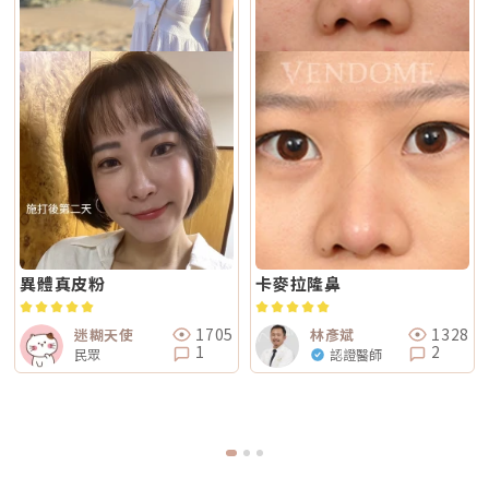
與雙極兩種模式結合於同一療程設計中。根據官方資料，DENSITY 可透過
會。Q4：敏感肌或薄皮膚適合做 Reepot 嗎？Reepot 的能量模式相對溫
肉與下顎線模糊。但如果是太陽穴凹陷、淚溝、臉頰凹陷這類結構性凹陷，
不同射頻模式，將能量分別作用於深層與淺層皮膚。因此，兩者並不是「誰
和，加上冷卻保護，對敏感肌而言較為友善。但敏感肌的特性是屏障本身不
或是斑點、色素沉澱這類膚質問題，單靠電波或音波不一定能解決，需要搭
比較高級」，而是設計邏輯不同。若主要需求為輪廓拉提與緊緻，單極射頻
穩定，因此治療前仍需要專業檢視膚況，若正處於發炎、乾裂或紅敏期，建
配其他療程評估。第二，不要只看價格，更要看療程規劃是否合理電波音波
為主的療程通常較符合需求；若希望同時兼顧膚質細緻與輕度緊緻，複合式
議先穩定皮膚後再安排療程。Q5：做 Reepot 之後多久可以搭配其他醫美
的價格會受到儀器種類、探頭、發數、施作部位、能量設定與診所規劃影
電波療程則可能更具彈性。效果差異：拉提感、緊緻感、膚質感不一樣1. 拉
療程？治療後皮膚需要時間恢復，因此若要搭配保濕導入、水光等溫和療
響。價格便宜不一定不好，但如果只用價格做決定，很容易忽略真正重要的
提感如果你的主要困擾是「臉部鬆弛」、「下顎線不清楚」或「嘴邊肉變明
程，通常約 2～3 週即可視膚況安排；若是皮秒、飛梭、強效換膚或注射等
事：這療程到底有沒有符合你的臉部狀況？同樣是音波，有人需要加強下顎
顯」，鳳凰電波通常是較常被討論的選項之一。其應用多與輪廓緊緻與鬆弛
刺激性較高的項目，建議至少間隔 4 週再評估。適當的間隔能降低反黑與過
線，有人需要處理嘴邊肉；同樣是電波，有人重點在眼周細紋，有人重點在
改善相關，常見於臉部、眼周與身體的緊緻與平滑需求。2. 膚質感如果你的
度刺激的風險，也讓後續療程效果更穩定。Q6：Reepot 的療程費用大約是
臉頰鬆弛。規劃不同，效果自然也會不同。所以選療程時，不只要問「多少
問題不是明顯鬆弛，而是「皮膚看起來粗」、「毛孔明顯」、「妝感不服
多少？Reepot 的價格會依照治療部位、所需的能量深度、是否搭配其他療
錢」，也要問清楚：使用什麼儀器？施作哪些部位？大約發數或治療範圍怎
貼」或整體氣色較疲累，無雙電波的複合式能量設計相對較符合這類需求。
程以及整體規劃次數而有所差異。一般費用多落在一萬至三萬多元之間，但
麼規劃？為什麼我的狀況適合這個療程？第三，確認儀器來源、探頭耗材與
除了緊緻效果外，也常被用於膚質細緻與整體質感提升，因此常被市場定位
實際金額仍需依個人斑點狀況與療程組合評估後才能確認。建議先安排諮
施作人員電波音波屬於能量型醫美療程，安全性和儀器來源、探頭耗材、操
為入門型抗老或精緻型電波療程。3. 自然度兩者都屬於非侵入式療程，因此
詢，由專業醫療人員確認膚況後提供最適合的治療方案與費用。Q7：
作經驗都有關。建議選擇前可以確認是否為合法原廠認證儀器、是否使用原
通常不會像手術或填充療程一樣產生立即的結構性改變，效果多半呈現為漸
Reepot 術後的人工皮需要貼多久？Reepot 治療後會在局部覆蓋人工皮，
廠探頭或合規耗材，以及是否由合格專業醫療人員評估與操作。另外，醫師
進式、自然型。常見的效果訴求差異在於：鳳凰電波多偏向輪廓線條與緊緻
主要是保護剛治療的肌膚並協助屏障修復。人工皮不建議自行撕除，多數人
的臉部解剖概念與美感判斷也很重要。因為電波音波不是「能量越強越
感的提升；無雙電波則較偏向整體膚質細緻、緊實與光澤感的改善。哪一種
會在約兩週左右回診時，由醫療人員視膚況協助取下。人工皮脫落後，治療
好」，而是要看你的皮膚厚度、脂肪量、鬆弛程度、臉型比例去調整。過度
比較痛？無雙電波真的比較不痛嗎？疼痛感是很多人選療程時最在意的問
部位的色素也會在這段期間逐漸代謝、變淡。斑點帶來的影響，往往不只是
治療不一定更漂亮，反而可能不自然或效果不如預期。第四，效果需要時
題。以療程設計來看，鳳凰電波因為以單極射頻為主，能量感通常會比較明
外觀變化，更讓人感到氣色黯淡、不如以往。隨著醫美技術不斷推陳出新，
間，不要用術後當天判斷成敗電波和音波都是透過熱能刺激膠原蛋白反應，
顯。部分人會形容為熱、刺、酸、脹，尤其在骨感較明顯或皮膚較薄的位
Reepot AI 時光雷射為色素治療帶來更精準、可控的方式，讓除斑不再停留
不是做完當天就完成全部效果。部分人術後會先感覺皮膚變緊、輪廓比較
置，感受可能更強。無雙電波則因為設計上有SAC智能冷卻系統與RIC即時
在效果難預測的時代。期望這篇文章能幫助你清楚掌握除斑方向與選擇，在
異體真皮粉
卡麥拉隆鼻
順，但真正的膠原蛋白新生與重組，通常需要數週到數月慢慢發生。所以做
阻抗偵測補償系統等設計，因此為舒適度較高的電波療程。但這裡要講清
規劃療程時，也建議由專業醫師根據膚況量身評估，找到最適合、安全的改
完後不要急著用第一天的樣子判斷有沒有用，也不要因為短期內沒有巨大變
楚：不痛不代表完全沒感覺，舒適也不代表每個人都一樣。疼痛感會受到很
善方式。★溫馨提醒★小編要提醒大家，醫療並非單純的商業交易，所有的
化就立刻否定療程。非侵入式拉提的特色通常是漸進、自然，而不是突然大
多因素影響，包括： 個人耐痛程度 施作部位 能量設定 是否敷麻 醫師手法
療程都伴隨著風險。因此，作為消費者應該謹慎選擇合適的醫療方案，以確
幅改變。第五，不要期待一次療程解決所有老化問題臉部老化不是只有皮膚
1705
1328
迷糊天使
林彥斌
皮膚厚薄與骨感程度 當天身體狀態所以比較精準的說法是：無雙電波通常
保安全與健康。
鬆而已，還可能包含膠原蛋白流失、脂肪位移、骨架支撐變弱、皮膚厚度改
1
2
民眾
認證醫師
被定位為舒適度較佳；鳳凰電波能量感通常較明顯。但實際感受仍需依個人
變等不同層次的問題。電波可以改善皮膚緊緻度與膚質，音波可以幫助輪廓
狀況而定。常見迷思一：鳳凰電波一定比無雙電波強嗎？不一定。「強」要
拉提與深層支撐，但它們不一定能取代針劑、填充、雷射、手術或其他療
看你指的是哪一種強。如果說的是深層拉提、輪廓緊緻，鳳凰電波確實是經
程。比較正確的觀念是：電波音波不是萬能療程，而是抗老規劃中的一部
典代表。但如果是膚質、細緻度、毛孔與整體保養感，無雙電波可能更符合
分。真正適合你的方式，應該要根據你的老化程度、臉部條件、預算與期待
期待。這就像健身一樣，重訓和瑜伽都能讓身體變好，但目標不同。你想練
效果一起評估。電波音波常見問題 FAQQ1：電波跟音波哪個比較痛？不一
線條、核心、柔軟度，還是想增加肌力？療程也是同樣邏輯。選擇醫美療
定。電波多半是熱感、刺熱感；音波則常見深層痠脹感或一點一點的刺激
程，不是找「最紅的」，而是找「最符合目前需求的」。常見迷思二：電波
感。不過疼痛感會受到能量設定、施作部位、個人耐受度、儀器種類影響，
做完會立刻小臉嗎？很多人期待電波做完臉馬上小一圈，但這個期待需要調
不能單純說哪一個一定比較痛。Q2：電波音波做完會有修復期嗎？多數電
整。電波拉提不是抽脂，也不是溶脂，更不是削骨。它主要是透過射頻熱能
波音波屬於非侵入式療程，通常不需要像手術一樣長時間修復。不過部分人