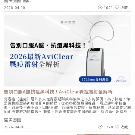
醫美圈圈 醫師
始終是 Ultherapy 美國音波。而在 2026 年的現在，隨著 Ultherapy
和「支撐」， 用於填補凹陷、雕塑輪廓 成分組成 專利技術結合高低分子玻
以維持九個月左右的時間。2.術後照護：輕盈無負擔的修復由於 Profhilo
Prime（美音二代） 的問世，醫美界正式進入了「精準醫療」的新紀元。這
2026-04-10
1021
收藏
尿酸， 64mg/2ml 高濃度，無交聯劑 玻尿酸會添加交聯劑，以增加黏度和
是極高純度的玻尿酸且不含化學交聯劑，術後反應極輕。只需在 24 小時內
篇文章，我將以專業醫師的角度，深度拆解為什麼美音二代會成為我臨床治
支撐力， 能維持體積不被快速分解 作用機制 注射後會均勻擴散至皮膚深
避免劇烈運動與高溫環境（如溫泉、蒸氣室、高溫瑜伽），其餘日常生活、
療的核心，以及它如何重新定義抗老的黃金標準。一、 為什麼「看得到」
層， 像「液態電波」一樣，透過非發炎機制喚醒細胞自我修復 注射後會停
上妝均不受影響，非常適合行程滿檔的都會女性。結語：美，是找回妳原本
才是真安全？DeepSEE® 即時影像導引的革命在進行音波拉提治療時，我常
留在特定部位， 透過體積來填補或塑形 效果呈現 效果是漸進且全面的，讓
的自然光采抗老不應該是「加法」，而是「還原」。Profhilo 逆時針的哲
跟病患分享一個觀念：音波拉提不是「能量越強越好」，而是「能量要打在
肌膚變得更緊緻、 有彈性、有光澤，視覺上更自然 效果是立即且局部的，
學與辰美學的理念不謀而合：我們不希望客戶變得不像自己，我們希望妳在
對的地方」。每個人的皮膚厚度、皮下脂肪分布、筋膜層（SMAS）的深
能看到凹陷處被填平、 輪廓變得立體 適用對象 適合想改善肌膚鬆弛、細
未來的日子裡，依然保有那份緊緻、透亮的彈力美感。妳不需要厚重的粉底
度，甚至是神經血管的走勢都完全不同。即便是在同一個人的臉上，左側與
紋、膚質乾燥、 彈性下降，追求自然效果的人 適合想填補淚溝、法令紋、
來遮蓋疲態，因為最美的底妝，就是妳健康的真皮層。如果妳也想體驗這種
右側的組織密度也存在差異。傳統的音波療程多半屬於「盲打」，醫師只能
豐頰、豐下巴或鼻子，追求局部立體效果的人 維持時間 約6 ~ 12個月 （需
「由內而外」的重塑感，歡迎來到辰美學，讓我們為妳量身定制專屬的逆齡
憑藉經驗去推測深度，這就像是在迷霧中航行，風險與不穩定性自然較高。
視個人體質、代謝與保養習慣而異） 約6～18個月 （因品牌、分子大小及
處方箋。「詳細內容請詳見辰美學官網」
1.1 精準醫療的「透視眼」最新的Ultherapy Prime 美國音波二代搭載了升
個人體質而異） 值得一提的是，它不像音波拉提需要靠機器操作、產生熱
級版 DeepSEE® 即時影像技術。在施打的每一條能量時，我都能透過 2X 高
能導致術後紅腫，也不會像玻尿酸填充容易造成過度膨脹的人工感，而是像
清螢幕清晰地看見病患當下的組織層級。這意味著： 避開神經與骨頭：大
「智慧型保養」，漸進式修復你的肌膚底層架構。哪些人適合做璞菲洛？
幅降低因能量落點錯誤導致的劇痛或副作用。 精準鎖定 SMAS 筋膜層：確
Profhilo不僅適合輕熟女族群，也非常適合希望改善整體膚況、延緩老化的
保每一發熱凝結點都精確落在支撐輪廓的關鍵地基上。 即時監控探頭貼合
人。尤其推薦給以下族群： 面臨初老症狀者： 臉部、頸部或手部出現細
度：防止因貼合不全導致的表皮燙傷。二、 三種鬆弛型態：妳需要的是
紋、輕微鬆弛，以及肌膚彈性下降、缺乏緊實感的人。 膚質困擾者： 肌膚
「拉提」還是「緊緻」？很多客人到診間會直接說：「我要打音波。」但我
乾燥、毛孔粗大、膚色不均或膚質粗糙，希望透過深層保濕來全面提升膚況
通常會先進行細緻的觸診與影像觀察，因為「鬆弛」其實分為不同層次。如
的人。 追求自然效果者： 不希望外觀有大幅度改變，只想透過自然、漸進
果診斷錯誤，治療效果就會大打折扣。我將臉部老化歸納為三種主要型態，
的方式讓自己看起來更年輕、更有氣色。 對其他療程敏感者： 曾對雷射、
並給予不同的客製化建議：2.1 筋膜鬆弛型（結構下垂）這是最適合美國音
能量儀器等療程反應較大，或希望尋找一種低風險、低修復期的保養方式。
波二代的族群。表現為下顎線模糊、嘴角下垂（木偶紋）、整體輪廓往下
這項療程也特別受到熟齡上班族歡迎，因為療程快、不影響日常作息，對於
墜。這類問題的根源在於 SMAS 筋膜層失去張力，需要透過美音二代深達
告別口服A酸抗痘黑科技！AviClear戰痘雷射全解析
忙碌但仍想維持好氣色的族群非常友善。璞菲洛療程建議與效果說明璞菲洛
4.5mm 的聚焦能量，從地基進行「拉提」。2.2 表皮鬆弛型（膚質鬆軟）
建議以三次療程為一完整週期，前兩次治療間隔約30天，第三次則可延長至
如果妳覺得臉部皮膚軟爛、毛孔粗大、布滿細紋，這通常是真皮層膠原蛋白
青春痘（痤瘡）是許多人從青春期到成年後揮之不去的夢魘。為了抗痘，你
4至6個月後進行。必要時，醫師會根據患者肌膚老化程度，評估是否安排加
流失。此時我會建議以「無雙電波」或「鳳凰電波」為主，強化表層的「緊
是否也經歷過神農嚐百草的過程？從擦各種酸類保養品、看皮膚科拿抗生
強治療，以達到最佳效果。大部分患者在首次治療後約2至4週，能感受到肌
緻」，若能搭配美音二代 1.5mm 或 3.0mm 的探頭進行分層治療，效果會
素，到最後不得不吞下口服 A 酸，忍受嘴唇乾裂、皮膚脫屑，甚至還要定期
膚保濕度提升與質感柔嫩。完整療程結束後，肌膚彈性、細緻度與毛孔緊實
更全面。2.3 脂肪下移型（贅肉堆積）有些人老化表現是法令紋上方擠出一
抽血檢查肝功能指數。 難道，想要擁有乾淨平滑的肌膚，就必須付出這些
度明顯改善，效果可維持數月，期間因人而異，與個人膚質及保養習慣相
塊肉，或是出現明顯的雙下巴。這類族群除了筋膜拉提，還需要美音二代對
代價嗎？ 隨著醫學美容科技的進步，抗痘治療終於迎來了劃時代的突破。
關。針對肌膚老化較嚴重的患者，醫師會提供客製化療程方案，確保治療成
脂肪組織產生的微熱效應來進行收斂，收緊鬆贅組織，恢復線條的俐落感。
醫美圈圈
全球首款獲得美國 FDA 認證，專門針對「皮脂腺」進行治療的 AviClear 戰
效符合期待。為何完成完整療程後仍需定期補打？雖然Profhilo在第一年完
三、 關於痛感與效果：二代真的不一樣嗎？「醫師，聽說美國音波非常
痘雷射 正式問世。它主打不需依賴藥物、無嚴重副作用，透過專利
成三次療程後，可促進皮膚彈力蛋白的新生，但其成分會在體內逐漸代謝，
2026-04-01
1778
收藏
痛，是真的嗎？」這是許多客人心中的陰影。的確，第一代美國音波因其能
1726nm 波長雷射，從根源「關閉」過度活躍的皮脂腺。 這篇文章將帶你
約在施打後28天開始減少。儘管如此，Profhilo所啟動的生物刺激作用能持
量輸出極為強悍扎實，對某些痛感較敏感的客人來說確實是一大挑戰。但
全面深入了解 AviClear 戰痘雷射的作用原理、與傳統治療的差異、療程細
續約3個月左右。隨著時間流逝，皮膚的保濕度與細胞活化功能會逐漸降