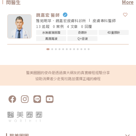
刺激皮膚組織緊緻與膠原重塑，因此效果通常是逐步變化。有些人做完會覺
問醫生
More
可能會有短暫泛紅、腫脹、痠感或觸痛，通常會逐漸緩解。實際狀況仍需依
得臉比較緊、線條比較順，但真正的膠原變化通常需要時間。Thermage 官
個人體質與療程設定而定。Q3：年輕人適合做電波音波嗎？如果只是想預
方也提到效果可立即出現，並隨時間改善。所以比較合理的期待是：不是
防初老、改善膚質鬆弛，可以先從電波或其他較溫和的保養型療程評估。若
「瞬間換臉」而是「慢慢變緊、變順、變精緻」做電波前需要注意什麼？無
魏嘉宏 醫師
已經有明顯輪廓下垂，也可以和醫師討論音波。但年齡不是唯一標準，皮膚
論選無雙電波或鳳凰電波，療程前都建議注意以下幾點： 近期是否懷孕或
厚度、脂肪量、鬆弛程度更重要。Q4：電波音波可以取代拉皮手術嗎？不
雅苑明萃．魏嘉宏皮膚科診所
皮膚專科
醫師
哺乳 是否有心律調節器或植入式電子裝置 施作區域是否有金屬植入物 是否
能完全取代。電波音波適合輕度到中度鬆弛，屬於非侵入式抗老療程。如果
13 追蹤
0 案例
4 文章
0 回覆
有嚴重皮膚發炎、傷口或感染 近期是否做過其他醫美療程 是否有蟹足腫或
是非常明顯的皮膚鬆垂或組織下滑，仍可能需要評估手術或其他治療方式。
特殊體質 是否正在服用影響皮膚修復的藥物這些資訊都應在諮詢時主動告
Q5：電波音波多久做一次？每個人的老化程度、儀器種類、能量設定和維
水無痕玻尿酸
奇蹟針
4D童顏針
知醫療院所，即便是非侵入式療程，也不是每個人都適合做。做完電波後怎
持需求不同，沒有固定答案。一般會由醫師依照膚況、年齡、預算與期待效
鳳凰電波
Q+音波
麼保養？電波療程後，多數人不需要長時間恢復期，但仍建議做好基礎照
果規劃，不建議自己照網路頻率硬套。搞懂電波跟音波的差別，才能選對適
護： 加強保濕 避免過度去角質 做好防曬 短期內避免高溫環境，例如三溫
合自己的療程電波跟音波都是常見的非侵入式抗老療程，但它們不是誰取代
暖、烤箱 避免同時疊加刺激性保養品 依照院所指示安排回診或追蹤如果出
誰，也不是誰一定比較好。圈圈提醒，做療程前不要只看網路心得，也不要
現明顯紅腫、疼痛、水泡、凹陷或異常不適，應儘快回原院所或尋求專業醫
只聽「哪個最紅」。真正重要的是：你想改善的是什麼問題、由誰來評估與
療協助。FAQ：無雙電波 vs 鳳凰電波常見問題Q1：無雙電波和鳳凰電波哪
操作、療程規劃是否真的符合自身臉部條件。選對療程，不是追求最貴、最
個效果比較好？沒有絕對誰比較好。無雙電波偏向膚質、細緻與自然緊緻；
痛、最強，而是找到真正適合自己的方式。變美可以慢慢來，但觀念一定要
鳳凰電波偏向輪廓拉提與深層緊實。選擇重點應該是你的需求，而不是單看
先對！★溫馨提醒★小編要提醒大家，醫療並非單純的商業交易，所有的療
療程名氣。Q2：無雙電波可以取代鳳凰電波嗎？不一定。兩者能量設計與
程都伴隨著風險。因此，作為消費者應該謹慎選擇合適的醫療方案，以確保
醫美圈圈的使命是透過廣大網友的真實療程經驗分享
療程定位不同，並非互相取代關係。若主要需求是膚質與輕度緊緻，無雙電
安全與健康。
波可能適合；若主要需求是明顯輪廓拉提，鳳凰電波仍有其定位。Q3：無
協助消費者少走冤枉路並選擇正確的療程
雙電波適合年輕人嗎？若已開始出現膚質粗糙、毛孔、細紋或輕微鬆弛，無
雙電波可作為早期保養型選項。不過仍建議由專業醫師評估是否真的需要施
作。Q4：電波拉提可以維持多久？維持時間會因年齡、膚況、生活習慣、
保養方式、能量設定與個人體質不同而有差異。多數電波療程並非永久效
果，通常需要定期保養。Q5：做完電波可以馬上化妝嗎？多數情況下恢復
期不長，但實際仍需依個人膚況與療程反應而定。若出現泛紅、敏感或熱
感，建議先讓肌膚休息，並加強保濕與防曬，並依醫療院所指示進行後續照
護。選對療程，比跟風更重要無雙電波與鳳凰電波各有優勢，前者偏向細緻
膚質與自然緊緻，後者則更聚焦在輪廓拉提與深層抗老。與其問「哪一個比
較厲害」，不如先釐清自己最在意的是膚質、鬆弛、輪廓，還是整體老化
感。但無論選哪一種，都建議先諮詢合格醫療院所，由專業醫師評估膚況、
年齡、鬆弛程度、預算與期待值，才能做出更安全也更符合期待的選擇。同
時，也建議選擇原廠認證或合法合格的醫療院所，確認設備來源、探頭是否
醫美圈圈