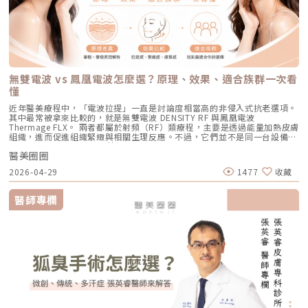
技術在 532 奈米波長下，Reepot 的能量並非以高熱燒灼黑色素，而是以機
可。對於忙碌的現代人來說，是非常友善的午休醫美選擇。拿回肌膚的主導
變成另一張臉。效果通常會分成兩個階段：一部分人會先感覺皮膚有收緊
彈力蛋白增生。更棒的是，這些微通道能像海綿一樣，大幅提升後續保養精
械式的震動作用使色素顆粒鬆動、分離，再交由身體自然代謝。這項機制能
權，抗痘不再是一場苦戰青春痘從來就不只是一個表面的皮膚問題，它更深
感，後續則會隨著膠原蛋白慢慢新生，讓緊緻度逐漸出現。音波是什麼？重
華（如生長因子、高濃度玻尿酸）的吸收率，達到加乘的養膚效果。適合族
同時保護真皮層的血管結構，減少對健康組織的影響，讓整個治療更溫和，
刻地牽動著個人的自信心與社交生活。過去，嚴重痘痘肌患者往往陷入兩
點在聚焦超音波與深層拉提音波拉提使用的是 聚焦式超音波能量，常見名
群：老化型毛孔、淺層凹洞型毛孔、膚質粗糙者，以及對部分能量型療程較
也降低出現過度刺激或色素反應的可能性。透過這三項核心技術的搭配，
難：任憑痘痘反覆肆虐，或是無奈忍受口服藥物的強烈副作用。隨著 2026
稱包含 HIFU、MFU 或 MFU-V。它的特色是可以把能量聚焦到皮膚深層，形
為敏感、希望降低反黑風險的族群（實際仍需由醫師評估）。效果與特色：
Reepot 不只是單純「把斑點打掉」，而是以更安全、更穩定的方式改善色
年新一代抗痘武器AviClear 戰痘雷射（1726nm）問世，無疑為醫學美容界
成一個個熱凝結點，刺激組織收縮與膠原蛋白新生。部分音波療程可透過不
因為沒有雷射或電波的「熱傷害」，所以術後照顧相對簡單，反黑機率極
素問題，也更符合現代人對於恢復期短、風險低的期待。Reepot 為何能將
與深受痘痘困擾的患者，提供了一個全新、安全且具備極長效性的無藥物解
同深度探頭，將能量作用到接近深層支撐結構的位置，例如常被討論的
低。做完後通常會有 1~3 天的微泛紅，能溫和改善膚質與毛孔細緻度的新
斑點一撕即除？人工皮代謝讓改善更有感為什麼 Reepot 能做到治療後「撕
答。它成功將抗痘戰場，從伴隨負擔的全身性藥物代謝，精準轉移至局部的
SMAS 筋膜層。SMAS 是臉部支撐結構的一部分，傳統拉皮手術也會處理這
興療程。醫美療程怎麼選？重點大評比為了讓你更清楚怎麼挑選，我們整理
除人工皮時同步帶走斑點」？這與它的能量作用與術後設計密切相關。
皮脂腺控制，從源頭阻斷致痘環境。如果你也厭倦了反覆擦藥、吃藥的無盡
個層次。音波的概念，就是透過非侵入式方式，把能量送到較深層的支撐結
了五大主力療程的比較表：療程後的關鍵：醫美術後保養黃金法則許多人投
無雙電波 vs 鳳凰電波怎麼選？原理、效果、適合族群一次看
Reepot 透過 532 nm 能量搭配冷剝離技術，使表層黑色素逐漸被帶向角質
輪迴，渴望重新擁有一張清爽、穩定、不易泛油光的健康臉龐，建議尋求專
構，幫助輪廓往上拉。所以音波常見的效果感受包括：下顎線變清楚、嘴邊
入療程本身，卻忽略術後照護的重要性，可能影響修復效果，甚至增加色素
層；治療後覆蓋的人工皮則提供穩定、封閉式的修復環境，讓色素在代謝期
懂
業醫師進行完整的膚況評估。透過精準的雷射療程規劃，為自己預約一個遠
肉改善、臉部線條變順、雙下巴或下半臉鬆垂感變少。如果你的困擾不是細
沉澱風險。掌握以下三大原則，有助於穩定膚況並延續療程效果：1. 加強保
間被更完整地固定在表皮。當人工皮在回診時由專業人員取下，老化角質連
離痘疤與油光的全新未來！
紋，而是「臉往下掉」、「輪廓線越來越模糊」、「拍照時下半臉變重」，
濕修護雷射或電波療程後，肌膚屏障暫時較為脆弱，容易出現乾燥與水分流
近年醫美療程中，「電波拉提」一直是討論度相當高的非侵入式抗老選項。
同部分色素會一併脫落，因此能呈現出「一撕即除」的改善效果。以冷卻保
音波通常會比電波更貼近你的需求。不過音波也不是越深越好、越痛越有
失。建議選擇成分單純、無香精與酒精的保濕與修護產品（如玻尿酸、神經
其中最常被拿來比較的，就是無雙電波 DENSITY RF 與鳳凰電波
護與機械式震動相結合的方式，讓斑點代謝更有感，也讓治療成果更直觀。
效。不同部位需要不同探頭、不同深度與不同發數，醫師必須依照臉型、脂
醯胺），協助維持肌膚修復所需的穩定環境。2. 落實防曬措施術後肌膚對紫
Thermage FLX。 兩者都屬於射頻（RF）類療程，主要是透過能量加熱皮膚
誰適合做 Reepot？讓你一眼就能找到自己的定位Reepot 特別適合以下肌
肪厚度、骨架與皮膚狀況去規劃。打錯層次、能量過高或發數不合適，都可
外線較為敏感，建議使用足夠防曬係數（如 SPF30–50 以上），並搭配帽
組織，進而促進組織緊緻與相關生理反應。不過，它們並不是同一台設備，
膚需求： 曬斑、雀斑、老人斑、顴骨母斑 膚色暗沉不均，看起來不夠乾淨
能影響效果與安全性。電波、音波、傳統拉皮手術差異表 項目 電波拉提 音
子、陽傘等物理性防曬，以降低色素沉澱的風險。3. 避免刺激性保養於恢復
也不只是名稱不同而已。 簡單來說： 鳳凰電波較常被用於輪廓緊緻與拉提
做過除斑，但怕反黑、怕紅腫 希望治療後恢復期短、隔天能上班 膚質偏薄
波拉提 傳統拉皮手術 療程原理 使用RF射頻能量，透過熱能刺激膠原蛋白收
期間內，應暫停使用酸類（如果酸、水楊酸）、A醇、去角質及高刺激性美
醫美圈圈
需求，屬於單極射頻應用的代表療程； 無雙電波則為結合單極與雙極射頻
或偏敏感，不敢嘗試侵略性太高的治療Reepot AI時光雷射的效果：一次能
縮與新生 使用聚焦式超音波能量，將熱能聚焦到特定深度，刺激組織收縮
白產品。實際恢復時間會依療程種類與個人膚況不同，建議依照醫師指示逐
的複合式電波療程，常被用於同時兼顧緊緻與膚質改善。 根據原廠資料，
改善什麼？以下為臨床上常見改善情況（效果因個人皮膚而異）： 斑點淡
與膠原蛋白新生 透過外科手術方式，移除多餘皮膚，並重新拉提、固定鬆
2026-04-29
1477
收藏
步恢復日常保養。毛孔粗大常見問題Q&A Q1：做完醫美，毛孔就可以「完
Thermage 為非侵入式射頻療程，可應用於肌膚緊緻與平滑需求；而
化明顯 膚色提亮、均勻度提升 老人斑變淡、邊界變柔和 妝感變乾淨，妝更
弛組織 作用方向 偏向皮膚緊緻、細紋、膚質與鬆弛感改善 偏向深層支撐、
全消失」嗎？ 這是不切實際的期望喔！毛孔是皮膚正常的生理結構，不可
DENSITY 則採用單極與雙極射頻能量，可作用於不同皮膚層次。 這也是為
貼更亮 肌膚質地有細緻感Reepot 術後恢復期與照護指南Reepot 最大優勢
輪廓拉提、下顎線與嘴邊肉改善 偏向明顯鬆弛、下垂組織與多餘皮膚的結
能完全消失不見。醫美療程的目標是讓變大、變形毛孔「縮小、變淺」，讓
什麼許多人在選擇療程時會產生疑問： 我需要的是「輪廓拉提」，還是
之一就是修復期短。常見反應淡淡泛紅：1–3 天斑點結痂／色素加深：3–7
醫師專欄
構性改善 常見作用層次 真皮層、皮下組織，依儀器與能量設定不同 真皮
肌膚在視覺上達到平滑、細緻的效果，也就是俗稱的「水煮蛋肌」狀態。
「膚質細緻」？ 我適合鳳凰電波，還是無雙電波？ 兩者是否可以搭配施
天代謝期：1–2 週術前事項1. 治療部位若有傷口、感染或過敏發炎需等肌膚
層、皮下組織、筋膜層等不同深度，依探頭與機型不同 皮膚、皮下組織、
Q2：打雷射縮毛孔，皮膚會不會越打越薄？ 正確的雷射治療不但不會讓皮
作？ 以下將用較好理解的方式，帶你一次釐清兩者差異。什麼是鳳凰電波
恢復後再施作。2. 有心律調節器、光敏感或慢性疾病者需由醫師評估安全
SMAS筋膜層等，依手術方式不同 適合部位 臉部、眼周、下顎線、頸部、身
膚變薄，反而會因為刺激真皮層膠原蛋白新生，讓肌膚變得更厚實、更有彈
Thermage FLX？鳳凰電波的正式名稱是 Thermage FLX，為台灣索塔
性。3. 孕婦、哺乳者與近期使用光敏藥物者不建議進行光電療程。4. 三個
體局部等，依機型適應症與醫師評估 額頭、眉眼、下半臉、下顎線、雙下
性！但前提是「間隔時間要充足」且「能量掌控得當」，過度頻繁的施打才
SoltaTaiwan Limited旗下的射頻設備。根據台灣原廠資料，Thermage
月內做過深層換膚或磨皮者需與醫師確認治療時機。5. 術前請避免日曬並停
巴、頸部等，依機型與探頭而定 臉部、下半臉、頸部等明顯鬆弛部位 主要
有可能破壞皮膚屏障。Q3：改善毛孔粗大，通常需要打幾次才有效？ 醫美
FLX 採用單極電容耦合射頻技術。所謂「電容耦合」，簡單來說就是能量透
止酸類、去角質與刺激性保養品。這些都有助於減少反黑。術後照護1. 人工
效果 緊緻肌膚、改善細紋、膚質變細緻、鬆弛感下降 拉提輪廓、改善嘴邊
不是變魔術，通常需要一個「療程」的規劃。以皮秒雷射或微針電波為例，
過皮膚表面傳導進入皮膚內部，無需破壞皮膚結構。它的特色是「單極電
皮需連續貼著約 14 天且不可自行撕除。2. 若人工皮翹起或濕潤可加貼更大
肉、下顎線模糊、臉部下垂感 改善明顯鬆弛、下垂與多餘皮膚，拉提幅度
通常會建議進行 3~5 次（每次間隔約 4~6 週）為一個完整療程。不過，多
波」。是能將熱能傳遞到較深層的皮膚組織，形成較廣泛的容積式加熱。一
片人工皮加強固定。3. 術後兩週內避免三溫暖、蒸氣、劇烈流汗與飲酒。4.
通常較明顯 適合對象 皮膚開始鬆、細紋變多、毛孔或膚質變粗、想讓臉看
數人在第 2 次治療後，就會感覺到上妝變得服貼、出油量減少的明顯變化
般民眾常聽到的「電波拉提」、「緊緻輪廓」、「改善鬆弛」，多半就是從
請按時回診由專業人員移除人工皮並檢查膚況。5. 如出現紅腫、刺癢或滲出
起來更緊緻的人 輪廓開始下垂、嘴邊肉明顯、下顎線不清楚、下半臉變重
了。Q4：我是容易泛紅的敏感肌或酒糟肌，也能做醫美縮毛孔嗎？需經醫
這類療程概念延伸而來。由於屬於非侵入式，不需要手術或注射，且通常恢
應立即聯絡診所處理。6. 色素代謝期間避免使用磨砂、卸妝棉與去角質產
的人 中重度鬆弛、皮膚明顯下垂、多餘皮膚較多，且能接受手術恢復期的
師審慎評估。敏感肌或酒糟肌因皮膚屏障較脆弱，若在發炎尚未穩定的情況
復期較短；效果可能在療程後逐漸顯現，並隨著時間持續變化。鳳凰電波適
品。7. 修復期需加強保濕並確實做好防曬。Reepot 的優勢到底在哪？與傳
人 麻醉方式 多數不需麻醉，或依疼痛耐受度使用表面麻醉、舒緩方式 依機
下進行高能量雷射，可能增加泛紅加劇或刺激反應的風險。因此治療重點通
合施打族群鳳凰電波比較常被期待用在以下需求： 臉部鬆弛感 下顎線不清
統雷射比較 療程項目 傳統除斑雷射 Reepot AI時光雷射 冷卻保護 冷卻可能
型、能量與個人耐受度，可能不需麻醉或搭配舒緩方式 通常需要局部麻
常會先放在「穩定膚況與降低發炎反應」，並依個別狀況調整可能的誘發因