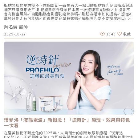
具備極高的「生物相容性」，注射後能與人體組織完美融合。2. 高低分子玻
脂肪想瘦的地方瘦不下來胸部卻一直想再大一點自體脂肪隆乳結合抽脂與填
尿酸的「黃金比例」Profhilo 含有目前市面上極高濃度的玻尿酸
補不只讓身形更平衡 也能自然升級罩杯本集一次整理常見疑問✓ 抽脂會不
（64mg/2ml），它結合了： 高分子量玻尿酸（H-HA）：提供穩定的物理
會有栓塞風險✓ 自體脂肪會影響乳癌篩檢嗎✓ 脂肪存活率如何提高✓ 想從A
支撐與深層鎖水，改善鬆弛。 低分子量玻尿酸（L-HA）：作為傳遞信號的
罩杯升到D 有可能嗎✓ 術後需要穿塑身衣嗎✓ 抽脂隆乳要不要按摩用自己的
分子，直接活化真皮層內的纖維母細胞，誘導膠原蛋白與彈力蛋白新生。這
脂肪 打造柔軟真實的胸型適合誰 怎麼做 最有效將給妳完整觀念與安心評估
種「1+1 > 2」的協同作用，讓 Profhilo 在進入皮膚後，能像液態電波一
吳名倫 醫師
依據重點摘要：0:00 #她說他說0:40 #自體脂肪隆乳v.s.#假體隆乳 想要哪
樣迅速擴散，全面性地改善膚質。三、 3 種細胞與 5 種蛋白：解開「液態
一樣？1:02 關於手術安全性 #自體隆乳2:12 不同的抽脂方式 #脂肪存活率
2025-10-27
1545
收藏
電波」的逆齡關鍵在辰美學的診間，我常跟客戶解釋，Profhilo 就像是為
會一樣嗎？3:16 關於抽脂安全 #脂肪栓塞問題 ？4:09 關於手術安全性 #矽
肌膚施加了一種「啟動指令」。它不僅僅是補水，而是啟動了「3+5 逆齡機
膠隆乳相關影片：• 罩杯升級前必看，自體脂肪豐胸解析！ EP20• 男生
制」： 活化 3 種關鍵細胞： 纖維母細胞：這是皮膚的「膠原工廠」。 角質
女乳好尷尬，胸部困擾的隱藏原因你有嗎？ EP24• 抽就對了？抽脂局部雕
形成細胞：強化表皮防禦力，讓肌膚看起來更細緻、有光澤。 脂肪幹細
塑大解密，它沒想像可怕！EP31---LINE
胞：幫助恢復皮下組織的飽滿感，減緩隨著年齡增長的皮下萎縮。 啟動 5
@aclinichttps://lin.ee/zGPja49▼詢問整形大小事https://answer-
種關鍵結構蛋白：包括 I 型、III 型、IV 型、VII 型膠原蛋白以及最關鍵的彈
clinic.com/▼詢問皮膚大小事https://answer-skin.com/▼詢問變美大小
力蛋白。這種全方位的重塑效果，能讓下顎線變清晰，讓細紋從底層淡化。
事https://answer-skincare.com/安瑟美膚整形外科診所
這就是為什麼它被暱稱為「液態電波」。電波是靠「熱能」刺激新生，而
FBhttps://www.facebook.com/AnswerClinic安瑟美膚整形外科診所
Profhilo 是靠「生物分子信號」啟動新生。對於皮膚薄、怕痛或不適合高
IGhttps://www.instagram.com/aclinic.group/吳名倫醫師：Dr.Allen 整
能量儀器的客戶來說，這是一個非常理想的選擇。四、 蔡醫師的精準美
形醫美體塑學苑https://www.facebook.com/drallenbody吳名倫醫師
學：BAP 五點拉提點位解析施打 Profhilo 是一門藝術。我們採用國際標準
IGhttps://www.instagram.com/psdr_allen/安瑟美膚整形外科診所地
的 BAP（Bio Aesthetic Points）五點拉提打法，這五個點是避開重要血
址：臺北市大安區安和路一段113號2樓之1電話：（02）7709-9398
管、精準對準臉部支撐結構的黃金位置： [1] 顴骨高點： 位於顴骨最突出的
地方，需離眼睛外側至少 2 公分。能像掛鉤一樣，為中臉提供向上向外的支
撐力。 [2] 鼻翼與瞳孔垂直線交界： 在鼻翼與耳廓之間畫出水平線，再從瞳
孔中線畫垂直線，兩線交交叉處作為注射點。能有效改善法令紋，飽滿面中
部。 [3] 耳廓下前緣： 位於耳廓下緣的前方約 1 公分處。是收緊臉部外側
輪廓、強化下頷線條的關鍵。 [4] 下頷嘴角交界： 在下巴中軸線的三分之一
處畫垂直線，再向唇角方向移動 1.5 公分。可以修飾木偶紋，改善嘴角下
垂。 [5] 下顎角前緣： 位於下顎角前側約 1 公分處。幫助拉緊腮幫子多餘
璞菲洛「液態電波」新概念！「逆時針」原理、效果與特色
的鬆弛組織，讓下顎線條清晰。五、 哪些部位最適合 Profhilo 逆時針？
Profhilo 逆時針之所以能成為抗老界的寵兒，不僅是因為它的成分純淨，
一次看
更因為它解決了傳統醫美難以觸及的「盲區」。它不靠體積填充，而是透過
在醫美技術不斷進化的2025年，來自瑞士的創新玻尿酸療程「璞菲洛
「液態拉皮」的概念，從根本提升肌膚彈性。以下四個部位是我在臨床運用
Profhilo」正式引進台灣，立即成為醫美新寵。不同於傳統玻尿酸著重於填
中最推薦的：1. 臉部液態拉皮：BAP 五點精準誘導這是 Profhilo 的核心應