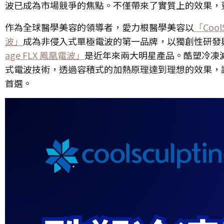
波已成為市場競爭的焦點。不僅帶來了實質上的效果，
作為全球醫學美容的領導者，愛力根醫學美容以
「Cool
波」
成為非侵入式單極電波的第一品牌，以獨創性研發
age FLX 鳳凰電波」
是近年來兩大明星產品。酷塑冷凍
式電波技術，透過容積式的加熱原理達到理想的效果，
首選。