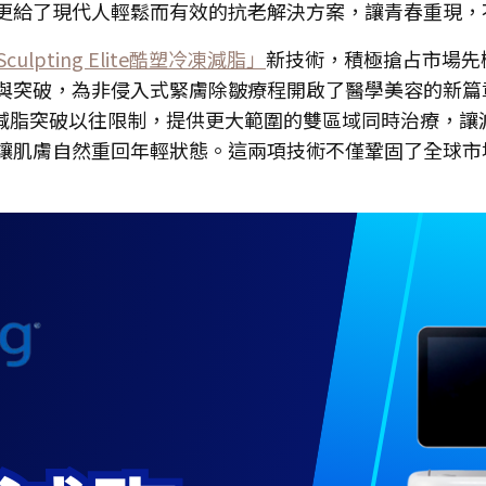
更給了現代人輕鬆而有效的抗老解決方案，讓青春重現，
Sculpting Elite酷塑冷凍減脂」
新技術，積極搶占市場先
與突破，為非侵入式緊膚除皺療程開啟了醫學美容的新篇
減脂突破以往限制，提供更大範圍的雙區域同時治療，讓
讓肌膚自然重回年輕狀態。這兩項技術不僅鞏固了全球市