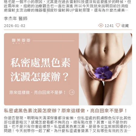
染，最嚴重可能導致青光眼及失明，所以若是侵犯到這周圍的帶狀皰疹，應
格也是一個不小的原因，尤其是在過去雷射科技還沒有這麼進步的時候，但
盡速尋求眼科醫師評估。4. 排泄功能障礙長在生殖器附近的帶狀皰疹擔心影
近兩年來，痘疤的治療觀念也一直在演進 所以今天我就來說明目前凹洞痘
響薦神經叢（S2 ），可能引發膀胱無力、解不小便出來，有時伴隨便秘。
疤雷射主流治療的機器種類皮秒雷射與UP雷射原理，還有為什麼杰膚美診
（圖／杰膚美診所-李杰年醫師提供）帶狀皰疹如何治療?在治療前，李醫師
所建議”複合式痘疤治療”而非單一機種來進行疤痕的改善，如果你有想要
這裡首先要釐清”還有病毒活躍”、”有皮膚未癒合傷口”以及 ”患部疼
李杰年 醫師
進行凹洞痘疤治療，這集絕對能幫你省時省錢少走冤枉路，千萬不能錯過
痛難耐”這三個不同的概念，因為每個人的症狀跟病程都不同，治療方式也
喔!重點摘要：00:00 開頭00:50 凹洞痘疤分為哪幾種?01:35 治療凹洞痘疤
2026-01-02
1241
收藏
會有所不同。病毒活躍:一般免疫力不要太差的成人，通常三到五天就能重
的儀器有哪些種類?03:30 皮秒雷射、UP雷射，凹洞痘疤的治療主流04:43
新建立對於病毒的壓制能力，這也就是為何口服或抗病毒藥物都建議在三到
複合式痘疤治療的好處LINE官方帳號一對一咨詢👉
五天之內投予才能縮短病程，如觀察到紅疹範圍不再擴大，就是身體已經壓
https://reurl.cc/x3EQZN歡迎訂閱我的頻道👉https://reurl.cc/nY51k8關
制住病毒的證據之一。當身體已經建立壓制病毒的免疫力之後，再投予抗病
注杰膚美診所FB👉https://reurl.cc/XQljva杰膚美診所官網👉
毒藥物的幫助相對就較小，但在免疫力低下的族群中(像是後天免疫不足症
https://jfmskin.com/關注李杰年醫師FB👉https://reurl.cc/Mzk0nm杰膚
候群、癌症/化療患者或大片面積發作的患者)，抗病毒藥物的使用還是有其
美診所地址：104台北市中山區復興北路50號2樓電話：02-8772-6625
必要性。《點擊看完整文章介紹》文章轉載自「杰膚美診所-李杰年醫師專
欄」
私密處黑色素沈澱怎麼辦？原來這樣做，亮白回來不是夢！
你是否發現，明明每天清潔保養都沒偷懶，但私密處的肌膚顏色似乎比其他
部位還要暗沉？感覺怎麼看都不夠亮白、總有點在意？其實，這不是你的
錯，也不是只有你會這樣想。私密處黑色素沉澱，是很多女生默默困擾的小
問題！今天就帶你一起了解，為什麼私密處會變黑？又有哪些有效的方法可
以改善？一次說清楚，讓你找回自信！為什麼私密處會變黑？常見4大原因