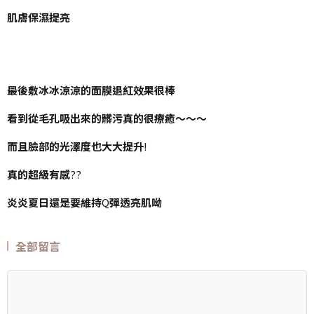
肌膚保濕提亮
最後敷冰冰涼涼的面膜退紅效果很棒
看到從毛孔吸出來的髒污真的很療癒～～～
而且臉部的光澤度也大大提升
!
真的超級有感
??
炎炎夏日還是要維持
Q
彈透亮肌呦
全部留言