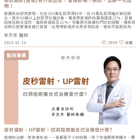
帶狀皰疹(皮蛇)有什麼症狀？會傳染嗎？預防、治療一次說
明！
根據目前研究發現，在近200萬名民眾資料中，有39萬名民眾確診新冠肺
炎，其中50歲以上的民眾在確診後，罹患帶狀疱疹的風險提高15%；若曾
因新冠肺炎住院，風險將提高至21%。李醫師在皮膚科門診的經驗，罹患新
冠肺炎痊癒後或施打疫苗，出現帶狀疱疹比例非常的高，極有可能是因為新
冠病毒與新冠疫苗過於強大，免疫系統需要出動大量免疫細胞協助製造對付
李杰年 醫師
新冠病毒的抗體，導致全身整體免疫力下降，因此讓伺機而動的帶狀疱疹病
毒，找到機會突破防線。（圖／杰膚美診所-李杰年醫師提供）究竟每個人
2025-01-13
2999
收藏
終其一生有三分之一機率得到的帶狀疱疹是什麼?它有什麼症狀?又有什麼可
怕的併發症? 今天就來跟大家說明。什麼是帶狀皰疹(皮蛇)?帶狀皰疹
（Herpes zoster）俗稱皮蛇(shingles)，是由水痘病毒（Varicella zoster
醫師專欄
virus）引發的疾病，小水痘病毒首次進入身體後，會先在淋巴結複製，接
著進入肝臟、脾臟，再侵犯到全身。皮膚水泡與紅疹，通常從頭、頸部開始
出現，再蔓延到軀幹。康復之後，水痘病毒會跑進脊椎的「背根神經節」永
久潛伏，所以沒長過水痘的人，不會感染帶狀皰疹。一旦秋冬氣溫下降，或
是身體免疫力降低，像是：心理壓力大、受重大外傷、發燒免疫力低下
（如：血癌、淋巴癌等癌症、器官移植患者）使用影響免疫力的藥物（如：
癌症化療、放射線治療、類固醇、免疫抑制劑等）病毒就會再活化，成為帶
狀皰疹。帶狀皰疹(皮蛇)症狀有哪些？帶狀皰疹初期症狀不明顯，所以常常
有患者誤以為是肌肉、神經或腹部疼痛到其他科別就診，初期最常見的是身
體或臉部單側的症狀有：紅腫、痠麻、發癢，2-4天才會出現皮膚紅疹，接
下來會進展成水泡、再進展為膿泡，中期則會有類似燒燙傷的脫皮，最後慢
慢變乾、結痂癒合。不過最讓人困擾的，還是帶狀皰疹留下的併發症:1. 神
經痛這是最常見，因為病毒初期破壞神經，而神經的修復比其他組織要來得
慢，若疼痛持續超過 4 個月，則稱為帶狀皰疹後神經痛(post-herpetic
neuralgia，PHN)，機率隨著年紀和初期症狀的嚴重度不同，疼痛的時間可
能長達好幾個月，嚴重的人甚至會長達數年。2. 繼發性細菌感染傷口照護不
佳，或者是免疫力較低的年長者，容易導致蜂窩性組織炎。3. 眼部併發症在
皮秒雷射、UP雷射，凹洞痘疤複合式治療是什麼?
鼻尖、眼睛附近病毒可能蔓延至眼睛影響到三叉神經的眼支（ CNV1 ）引起
一連串眼睛疾患，如：結膜炎，角膜炎及葡萄膜（虹膜）炎等續發性細菌感
痘疤的治療，對患者來說，一直都是不小的挑戰，除了恢復期與疼痛外，價