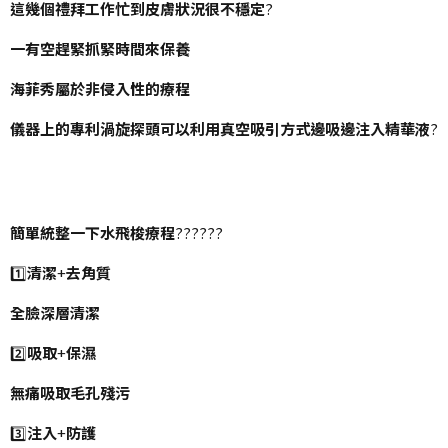
這幾個禮拜工作忙到皮膚狀況很不穩定
?
一有空趕緊抓緊時間來保養
海菲秀屬於非侵入性的療程
儀器上的專利渦旋探頭可以利用真空吸引方式邊吸邊注入精華液
?
簡單統整一下水飛梭療程
??????
1️⃣
清潔
+
去角質
全臉深層清潔
2️⃣
吸取
+
保濕
無痛吸取毛孔殘污
3️⃣
注入
+
防護