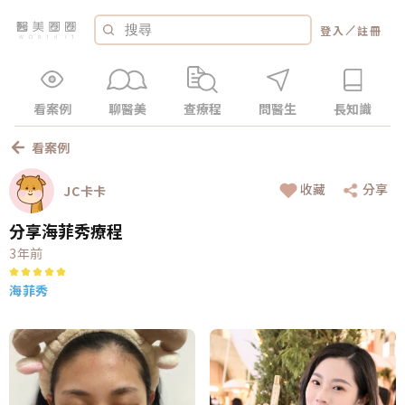
／
登入
註冊
看案例
聊醫美
查療程
問醫生
長知識
看案例
收藏
分享
JC卡卡
分享海菲秀療程
3年前
海菲秀