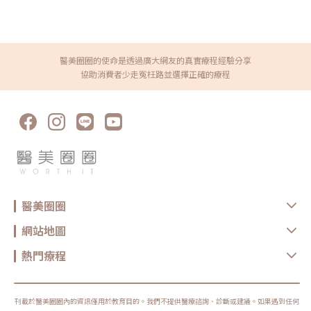
類不同，可能一次就有感。要有耐心，別期待「立刻變白」喔！私密處暗沉
（"盈美特" 康妥菈射頻系統，衛部醫器輸字第036129號 ），是由以色列
不是羞恥，而是可以改善的小困擾！其實，私密處黑色素沈澱並不代表你不
InMode 公司研發的新型體雕設備。它的特色在於： 多功能探頭：可針對不
乾淨、不衛生，而是生活習慣與生理變化的自然結果。重點不是「變白給別
同需求，選擇用於促進脂肪代謝、改善鬆弛或強化肌肉。 非侵入式療程：
人看」，而是為了自己更自在、更自信。從簡單的清潔保養開始，慢慢建立
不需手術或針劑注射，利用電磁能量與射頻加熱作用於皮下組織。 兼顧緊
正確觀念，如果想加強改善，也可以考慮專業醫美療程。愛自己，從私密處
緻與塑形：不只是單純針對脂肪，還能刺激膠原蛋白新生，讓線條更緊實。
開始！★溫馨提醒★小編要提醒大家，醫療並非單純的商業交易，所有的療
國際多重認證：榮獲美國 FDA、韓國 KFDA、中國 CFDA 與歐盟 CE 認可，
醫美圈圈的使命是透過廣大網友的真實療程經驗分享
程都伴隨著風險。因此，作為消費者應該謹慎選擇合適的醫療方案，以確保
臨床應用更具信賴度。InMode LIFT鑽石超塑的核心原理鑽石超塑的核心概
協助消費者少走冤枉路並選擇正確的療程
安全與健康。
念在於「多層次改善」，並非單純減少脂肪，而是讓組織重新排列、膠原增
生。主要包含兩大作用路徑：兩種探頭結合的優勢在於：既能針對「多餘脂
肪」下手，又能修復「皮膚鬆弛」，達到自然、立體的修飾效果。Forma探
頭：刺激緊膚與膠原增生以雙極射頻加熱真皮層，促使既有膠原蛋白收縮並
啟動新生過程，改善膚質、細紋與鬆弛。MiniFX探頭：局部與組織重塑結合
真空負壓與射頻脈衝，針對局部脂肪細胞加熱並促進代謝，同時強化皮下結
構，讓表面更平滑緊緻。三重作用同步進行：消脂、緊緻、拉提，勾勒清晰
輪廓。甩開多餘脂肪，臉型線條更俐落，V 型小臉不是夢。誰最適合做鑽石
超塑？來看看你是不是其中之一 體重接近理想範圍，但臉部或頸部有局部
脂肪堆積的人。 因年齡或生活習慣導致下顎線模糊、雙下巴、皮膚鬆垮。
想改善細紋、膚質、輪廓線條，但不願接受手術或長恢復期。 希望在短期
內看到改善，並能接受需要多次療程。 想要非手術、恢復期短的體態管理
方案者。不建議族群包括：懷孕或哺乳女性、重度肥胖需整體減重者、有心
醫美圈圈
律調節器或其他電子植入裝置者、以及局部感染或嚴重皮膚病變者。但如果
是嚴重肥胖，或有特殊疾病（如心臟裝置、懷孕、皮膚感染），就需要由醫
師評估後再決定是否能接受療程。鑽石超塑有副作用嗎？術前術後該注意什
網站地圖
麼常見反應：療程後局部可能會有些泛紅、輕微腫脹或壓痛感，少數人也會
出現一點小瘀青，通常幾天內就能慢慢消退。術前提醒：建議在療程前避免
使用刺激性保養品（像是A酸），若有傷口或皮膚發炎，等狀況穩定後再進
熱門療程
行會更安全。術後照護：完成療程後要避免長時間曝曬或高溫環境（像是泡
湯、三溫暖、烤箱），同時加強保濕與防曬，能幫助效果更穩定持久。關於
價格：由於各診所的收費標準可能因地區、部位、使用的探頭（如
Forma、MiniFX）以及療程次數而有所不同。作為參考，有些診所單次療程
約 8,000 元起，實際價格仍需依診所評估與療程規劃而定。建議在選擇療
刊載於醫美圈圈內的資訊僅用於教育目的。我們不提供醫療諮詢、診斷或建議。如果遇到任何
程時，除了考量價格外，更應重視醫師的專業經驗與診所的設備安全性。鑽