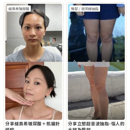
緹奧希玻尿酸
臀部 / 微笑線抽脂
分享緹奧希玻尿酸＋熊貓針
分享立塑超音波抽脂-惱人的
經驗
大腿及臀部