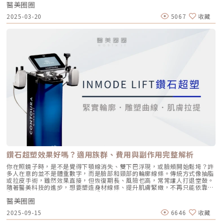
醫美圈圈
首先，我們得先搞清楚「變黑」的原因，這樣才知道要從哪裡下手改善！1.
摩擦摩擦再摩擦緊身褲、蕾絲襪、走路摩擦……都會刺激皮膚，讓黑色素開
2025-03-20
5067
收藏
始堆積。尤其是大腿根部與內褲接觸的地方，長期下來容易變得暗沉。2. 除
毛過度刺激不管是刮毛、蜜蠟、還是雷射除毛，只要方式不當，都可能對私
密肌造成刺激，引發黑色素沉澱。就像臉部有痘疤一樣，肌膚被反覆拉扯或
刺激，難免留下痕跡。3. 荷爾蒙變化懷孕、經期、服用避孕藥、甚至年齡變
化，都會影響體內荷爾蒙平衡，使得私密處肌膚顏色變深，這是一種「自然
生理現象」。4. 清潔過度或不當有人洗不乾淨，也有人洗太乾淨。使用太刺
激的清潔產品，或是過度搓洗，反而會破壞肌膚屏障，讓黑色素更容易沉
澱。私密處暗沉怎麼辦？5 種改善方式知道原因後，當然要學會怎麼「反
黑」！下面幾種方法，幫你找回粉嫩自信：1. 選對私密清潔用品別再用臉部
或身體的肥皂清洗私密處了！私密肌膚的 pH 值與臉部不同，建議選擇溫
和、無香料、專為私密處設計的清潔產品。每天早晚一次就夠，不需要洗太
多！2. 穿對內褲、拒絕緊身褲選擇透氣、柔軟的棉質內褲，減少摩擦機會。
能不穿緊身褲就別穿，給私密處一點呼吸的空間，也是美白關鍵。3. 做好日
常保濕與護理就像臉部保養一樣，私密處也需要保濕！可以使用專為私密肌
膚設計的保濕乳霜或凝膠，幫助維持水分、舒緩乾癢、減少色素沉澱。有些
產品還含有熊果素、維他命C等成分，能夠溫和亮白私密肌膚。記得要挑選
無刺激、醫美等級比較安心！4. 私密處醫美療程如果你想要效果明顯一點，
醫美療程是近年很夯的選擇。像是： 私密處煥膚（雷射美白）：利用柔膚
雷射或皮秒雷射淡化色素。 私密處美白導入：透過脈衝電或超聲波導入亮
白精華，直達肌底。 美白保濕敷膜：有些診所提供私密處專用敷膜課程，
鑽石超塑效果好嗎？適用族群、費用與副作用完整解析
溫和又放鬆！療程時間通常不長，也不會影響日常生活，適合想要「進階改
善」的你。5. 均衡飲食＋補充抗氧化營養素從內而外改善膚色也很重要！多
你在照鏡子時，是不是覺得下顎線消失、雙下巴浮現，或臉頰開始鬆垮？許
吃富含維他命C、E、葡萄籽、多酚等抗氧化食物，可以幫助肌膚代謝黑色
多人在意的並不是體重數字，而是臉部和頸部的輪廓線條。傳統方式像抽脂
素、提亮膚色。像是奇異果、莓果、番茄、堅果，都是美白好幫手！常見
或拉皮手術，雖然效果直接，但恢復期長、風險也高，常常讓人打退堂鼓。
Q&A：你想問的我們都幫你整理好啦！Q：男生會在意女生私密處的顏色
隨著醫美科技的進步，想要塑造身材線條、提升肌膚緊緻，不再只能依靠運
嗎？A：每個人喜好不同，但比起「白不白」，多數人更在意清潔、健康與
動或飲食。今年在醫美市場特別受到關注的，就是InMode LIFT鑽石超塑。
自信。如果你因為暗沉而沒自信，那就值得好好處理。Q：自己在家用美白
醫美圈圈
它結合射頻能量與多探頭設計，能針對不同部位進行精準雕塑，同時促進脂
霜塗私密處可以嗎？A：不建議隨便使用臉部或身體用的美白產品，可能會
肪代謝並緊緻肌膚，被譽為新世代的體雕科技。 這篇文章將帶你從鑽石超
2025-09-15
6646
收藏
過敏或刺激。最好選擇醫師推薦、針對私密肌研發的產品。Q：保養多久可
塑的原理、適用族群、療程特色、效果、副作用到費用，一次完整解析，讓
以看到效果？A：日常保養大約需 2-3 週以上才會明顯，醫美療程則依照種
你有全面的了解。什麼是 InMode LIFT鑽石超塑？InMode LIFT鑽石超塑