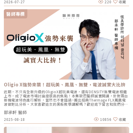
2026-07-27
220
收藏
理。哪些部位比較容易出現結節？喬雅露如何啟動膠原新生？喬雅露結節怎
麼辦？依類型對應的處理方式喬雅露結節的處理必須先分型再對應：早發性
結節以按摩、觀察與物理性方式為主，遲發性發炎結節則需由醫師評估後採
醫師專欄
用病灶內藥物處理。自行用力按壓或推擠可能加重組織反應並不建議，確認
結節類型後再處理，才是最有效率的做法。韓國打喬雅露安全嗎？海外療程
藏風險出國施打喬雅露最大的隱憂不在注射當下，而在於術後追蹤與併發症
處理的斷點。因為它是會隨時間作用的膠原增生劑，部分反應可能延後數週
至數月才出現，跨國施打一旦發生結節，返國後往往找不到原醫師接手，追
蹤與處置就此中斷。真正的難處在返國之後才浮現：接手的醫師不知道原本
打的是哪個品牌、哪種劑型、打了多少、打在哪一層，等於要在資訊不完整
的情況下處理併發症。近期社群上關於國人赴韓國流水線醫美診所施打喬雅
露、返國後出現嚴重結節的討論，凸顯的正是這個結構性斷點。如何降低喬
雅露結節與失敗風險？術前術後重點降低喬雅露結節與失敗風險的關鍵在於
術前評估、注射層次判斷與術後照護三個環節，其中多數風險可由醫師端的
操作標準控制。患者能主動掌握的，是慎選醫師與診所、如實提供病史，以
及確實配合術後照護與回診，其餘則仰賴醫師的技術與流程。術前應評估是
否有自體免疫疾病、活動性感染或孕哺等禁忌，並確認產品來源是否為原廠
正貨與劑型種類。術中：依劑型分層注射、於高風險部位保守分配劑量，這
一環完全取決於醫師的技術與流程標準，患者無法直接掌控，因此慎選醫師
格外重要，可在術前詢問醫師的施打方式與經驗，作為判斷依據。術後依醫
Oligio X強勢來襲！超玩美、鳳凰、無雙，電波誠實大比拚
師指示照護、避免過度按壓與高溫環境，有助於產品穩定分佈、降低結節風
險。喬雅露與薇貝拉是同一款產品嗎？喬雅露（Juvelook）與薇貝拉
近期，不只有全新升級的OligioX超玩美電波，還有DENSITY無雙電波相繼
（Vivabella）是成分相同的同一款產品，差別在台灣的代理商與商標不
上市，成了電波市場討論度很高的焦點！本集歐巴醫師誠實開講，針對兩台
同。兩者都由韓國 VAIM 原廠製造，配方同為聚雙旋乳酸（PDLLA）加非交
新機電波特色進行解析，當然也不會錯過~搬出經典Thermage FLX鳳凰電
聯玻尿酸（HA），成分、劑型、作用原理與術後照護方式一致。膠原蛋白
波做對比分析。大家喜歡這次的黑板教學講解嗎？歡迎底下留言和我們分
劑術後照護重點更多喬雅露結節相關知識：https://tresure-
享！重點摘要：00:00 前情提要 精采預告00:49 新單元黑板講解人氣電波
clinic.com/juvelook-nodules/粹究美學診所由專業醫師團隊於注射前評估
鄒承軒 醫師
02:02 圖解電波能量傳遞的原理02:53 OligioX超玩美電波新機詳解07:08
您的皮膚狀況、部位風險與適應症，依劑型與層次規劃分配，並於術後提供
鳳凰電波/超玩美電波/無雙電波差異恆美學診所 이터널 클리닉Line官方帳
2025-08-18
10856
收藏
追蹤與併發症處理機制。使用之喬雅露均為原廠正貨。相較於單次施打，我
號🔍https://lihi.cc/v6Jgd恆美學官網🔍https://www.eternal-
們更重視術後數週至數月的持續追蹤，讓膠原增生劑的效果與安全都能被完
aesthetic.com/醫些小事YT頻道🔍
整照顧。若您對術後硬塊或結節有疑慮，歡迎預約諮詢，由專業醫師當面現
https://youtube.com/@eternalclinictw恆美學instagram🔍
場評估。