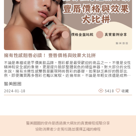
臉頰、甚至眼下都可能出現。處理它可得特別小心，因為那層角質如果處理
不當，很容易惹出發炎，最後演變成更棘手的青春痘！ 突然爆發小粉刺的
可能原因 1. 壓力爆表：內分泌失調惹的禍 壓力會刺激體內的皮脂腺過度分
泌，讓油脂堵塞毛孔，誘發粉刺。最近是不是工作、學業壓力大？或者經歷
了作息不正常的日子？這些都可能是小粉刺的元兇！ 2. 飲食不當：高油高
糖食物的影響 吃太多油炸、甜食或乳製品，可能會加速皮脂分泌。這些食
物雖然好吃，但對皮膚來說卻是大敵。 3. 保養品選擇不當 使用了太油膩或
不適合自己膚質的保養品，可能會讓毛孔更容易堵塞。特別是含有致痘成分
的產品，一不小心就可能讓小粉刺爬滿臉。 4. 清潔不足或過度清潔 清潔不
到位會讓髒污殘留，堵塞毛孔；但過度清潔則可能破壞皮膚屏障，讓肌膚變
得敏感，更容易長粉刺。 5. 季節變化或環境影響 天氣變熱、濕度升高，容
易讓皮膚分泌更多油脂，進而誘發粉刺。加上空氣污染、戴口罩等外在因
素，也可能讓肌膚負擔更重。 改善小粉刺的五大步驟 1. 正確清潔是第一步
擁有性感翹唇必讀！ 豐唇價格與效果大比拼
選擇溫和、具控油效果的清潔產品，早晚清潔肌膚，避免毛孔堵塞。 清潔
小秘訣： 不要用太熱的水洗臉，會刺激皮膚分泌更多油脂。 每次清潔後，
不論是專櫃或是平價美妝品牌，唇彩都是最受歡迎的商品之一。不僅是女性
記得用乾淨毛巾輕拍肌膚，避免細菌感染。 2. 挑選適合自己的保養品 選擇
精神和安全感的象徵，更是提升臉部整體氣色的絕佳神器。對大部分的女性
無油配方、清爽質地的保養品，避免含有致痘成分（例如礦物油、某些酒精
來說，擁有水嫩性感雙唇是展現時尚唇彩的基礎，如果缺乏美好的唇部比
類）。 3. 飲食調整，從內而外改善 多攝取富含維生素的蔬菜水果，減少油
例，即便購買再多唇彩也難以駕馭。近幾年來，不論是年輕女孩還是成熟女
炸、高糖食物的攝取，讓身體內部環境更健康，皮膚也會隨之改善。 4. 適
性，多半專注自己的眼睛大小、鼻子是否立體、臉部是U還是V，卻往往忽
度去角質，讓毛孔呼吸 每週進行1-2次去角質，幫助去除老廢角質，但別太
醫美圈圈
略了展現性感魅力的重要部位 — 雙唇。當看到其他人擁有性感豐潤的雙唇
頻繁，避免皮膚敏感或受損。 5. 諮詢專業醫師，快速解決問題 如果粉刺持
時，總是羨慕不已，期盼自己也能擁有令人迷醉的飽滿唇型。特別是唇型對
2024-01-18
5418
收藏
續不退，或爆發情況嚴重，建議尋求皮膚科醫師的協助。可以根據你的膚質
笑容魅力的影響，如果想打造飽滿的唇型，玻尿酸豐唇成為一項不可或缺的
和問題，提供專業治療，例如果酸換膚、海菲秀等方式，有效改善肌膚狀
幫助。面對眾多醫美診所的選擇，又該如何挑選最適合的呢？而玻尿酸豐唇
況。 預防小粉刺的日常小撇步 1. 定期清洗枕頭套與毛巾：枕頭套和毛巾容
的價格也是高低不一，讓人頭痛不已。就讓小編來為你解答，從豐唇手術的
易藏污納垢，長時間接觸臉部，可能成為滋生粉刺的溫床。 2. 避免用手摸
選擇、價格，幫助你挑選適合的方法！玻尿酸豐唇效果？4項手術價格全盤
臉：手上細菌多，經常摸臉可能將髒污帶到皮膚上，增加長粉刺的機率。 3.
比較通常會想要豐唇的族群大多是唇型整體比例不勻稱、顯得過薄、輪廓線
做好防曬，不給毛孔壓力：使用清爽不致痘的防曬產品，避免紫外線對皮膚
不夠鮮明、呈現下垂或出現皺紋的情況，以上這些都非常適合考慮利用玻尿
的傷害，減少油脂分泌異常。 小粉刺不可怕，用對方法輕鬆解決！ 臉上突
酸進行豐唇手術。不僅可以調整唇型，還能更加豐盈與立體，同時也有助於
然冒出小粉刺確實令人困擾，但這並不是無解的問題。透過了解自身膚質、
提升嘴角的線條並呈現更明顯的微笑線。 豐唇方式 大分子玻尿酸 膠原蛋白
醫美圈圈的使命是透過廣大網友的真實療程經驗分享
生活習慣及可能的誘發因素，搭配正確的清潔、保養及飲食調整，就能有效
自體脂肪 植體 (Gore-Tex) 優勢 唇型立體、淡化唇紋 觸感柔軟 質地稍硬 帶
協助消費者少走冤枉路並選擇正確的療程
改善肌膚問題。最重要的是，別急於嘗試過多方法，避免過度清潔或頻繁更
有適度的彈性 相容性較高 效果持久 劣勢 2年內需填補 6個月需填補 脂肪存
換保養品，這些反而可能讓肌膚狀況惡化。 若粉刺問題持續或反覆發生，
活率是關鍵 質地呈現僵硬感 外觀顯得不夠自然 療程時間 5至10分鐘 5至10