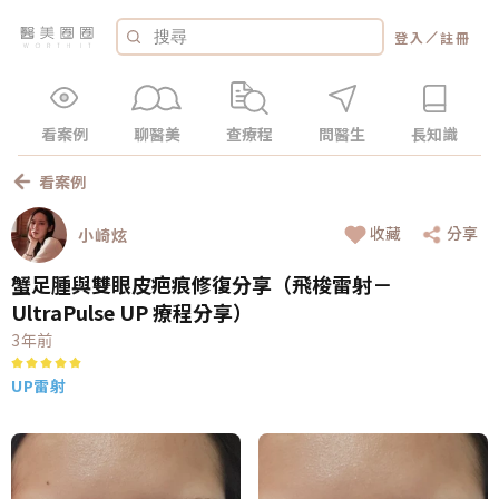
／
登入
註冊
看案例
聊醫美
查療程
問醫生
長知識
看案例
收藏
分享
小崎炫
蟹足腫與雙眼皮疤痕修復分享（飛梭雷射－
UltraPulse UP 療程分享）
3年前
UP雷射