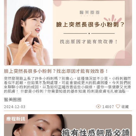
https://www.instagram.com/eternalclinictw/恆美學FB專頁🔍
https://www.facebook.com/eternalclinictw來自韓國的醫美👨‍⚕️對的事持
之以恆▹小巨蛋📍台北市南京東路四段56號2樓電話： (02)25776622▹中山
📍台北市南京東路一段46號7樓電話：(02)25432009▹信義📍台北市忠孝東
路四段565號1樓電話：(02)27658889
臉上突然長很多小粉刺？找出原因才能有效改善！
突然發現臉上長了許多小粉刺嗎？別擔心，這種情況並不少見。小粉刺雖然
看似不起眼，但如果不及時處理，可能會變成更大的肌膚困擾。今天我們就
來聊聊小粉刺的成因，以及如何正確改善這些小麻煩，還你一張健康又光滑
的肌膚！ 什麼是小粉刺？你需要知道的基本知識 粉刺是皮膚毛孔被油脂、
老廢角質和髒污堵塞的結果，通常以小顆粒的形式出現在臉上，尤其是額
醫美圈圈
頭、鼻子和下巴等容易出油的T字部位。粉刺通常不痛不癢，但卻會影響肌
膚外觀，因此被大家列為重點改善對象！ 黑頭粉刺（開放型粉刺） 許多人
2024-12-03
14807
收藏
以為鼻子上的小黑點是因為髒污卡住毛孔，其實完全不是這麼回事！黑頭粉
刺的誕生，是因為毛孔裡的油脂和老廢角質混在一起，當毛孔是開放狀態
時，這些混合物接觸到空氣後就會被氧化，頂部變黑，於是就成了黑頭粉
療程新訊
刺，也叫開放型粉刺。它最愛待在鼻子、下巴和額頭這些油脂分泌旺盛的地
方。 白頭粉刺（閉鎖性粉刺） 白頭粉刺則剛好相反！它表面被一層角質牢
牢蓋住，沒有和空氣接觸，所以不會變黑，而是白白的小顆粒，乍看之下很
像青春痘，但沒有紅腫的跡象。白頭粉刺的藏身之處幾乎無所不在，額頭、