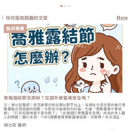
你可能有興趣的文章
More
醫師專欄
喬雅露結節怎麼辦？在國外做醫美安全嗎？
文 / 楊仕安醫師｜粹究美學診所近期社群平台上，有網友分享在國外施打喬
雅露後出現結節的經驗，引發各大論壇熱烈討論，也讓「喬雅露會不會結
節」「打完有硬塊是不是失敗了」「去韓國打喬雅露安全嗎」成為許多人關
心的問題。圖片來源：TVBS媒體報導喬雅露會結節、失敗嗎？先分清正常
反應與真正併發症喬雅露結節並不等於療程失敗，多數術後摸到的顆粒感來
楊仕安 醫師
自暫時性腫脹與非交聯玻尿酸載體，會自行消退；真正的結節則持續存在、
質地較硬，甚至伴隨紅腫或壓痛，兩者必須先分清楚，才能判斷是否需要處