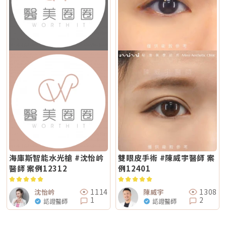
海庫斯智能水光槍 #沈怡岒
雙眼皮手術 #陳威宇醫師 案
醫師 案例12312
例12401
1114
1308
沈怡岒
陳威宇
1
2
認證醫師
認證醫師