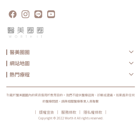
建議及時諮詢專業皮膚科醫師，透過果酸換膚或其他療程快速改善。同時，
分鐘 60至100分鐘 120分鐘 效果 約18至24個月 約2至6個月 約2次填補後
保持健康的生活習慣與良好的壓力管理，不僅能讓肌膚穩定，更能讓整體狀
近永久 近永久 恢復期 僅針孔恢復期 僅針孔恢復期 約3至7天 抽脂傷口約14
態更好。 ★溫馨提醒★ 小編要提醒大家，醫療並非單純的商業交易，所有
至21天 約2週 注意事項 術後約2天會消腫 術後約2天會消腫 避免刻意減重
的療程都伴隨著風險。因此，作為消費者應該謹慎選擇合適的醫療方案，以
會影響脂肪存活率 開刀式豐唇 傷口需謹慎照護 價格 8,000至16,000/1CC
確保安全與健康。
10,000至15,000/1CC 20,000至35,000/部位 50,000至90,000/次 豐唇
變美實錄！玻尿酸豐唇真實案例分享以下呈現真實豐唇手術案例，提供讀者
參考。如果你也想分享你的美麗故事或對各項療程有其他疑慮，歡迎隨時來
醫美圈圈與我們共同探討。《豐唇手術案例一》網友- 恬恬從小嘴唇比較
薄，擦口紅感覺都不好看，或是被長輩一直說嘴唇薄就是命很薄，後來很喜
歡看韓星宋慧喬的嘟嘟唇很可愛，怕痛得我很不敢做手術，但是去診所諮詢
林O熙醫生後醫生非常的貼心和耐心回答我的問題…《點我看更多》⋯《豐
醫美圈圈
唇手術案例二》網友-蟲蟲有人跟我一樣上唇非常的薄，每次笑起來都看不
到上唇嗎？這個問題真的困擾我超久的拍照都要修圖！掙扎了很久決定來填
補玻尿酸～～會掙扎的原因，實在是因為針扎進嘴唇真的超級痛呀！ …《點
網站地圖
我看更多》⋯擁有完美嘟唇？了解豐唇需要多少玻尿酸醫師會根據每個人的
唇型和臉部整體比例進行調整。如果想實現豐盈雙唇通常需要注射0.5至
2CC或是更多。倘若只需要些微調整或專注於唇珠，則所需劑量將少於整體
熱門療程
豐唇的劑量。由於每個人的唇型、心目中期盼的效果都會不同，建議在與醫
師諮詢時，務必要清楚了解所需的劑量和效果。豐唇是否疼痛？玻尿酸注射
頻率？在進行豐唇前，通常會在施打部位事先敷用麻膏，能有效減緩疼痛。
雖然在初次入針時可能會感到輕微的刺痛，但一旦注射開始，疼痛感通常會
迅速減弱。完成注射後，一般會經歷約3天的腫脹期，1週後豐唇效果會呈現
刊載於醫美圈圈內的資訊僅用於教育目的。我們不提供醫療諮詢、診斷或建議。如果遇到任何
更自然的狀態。建議同一部位注射的時間間隔通常為1個月，不過，最適合
的醫療問題，請與相關醫療專業人員聯繫
的注射頻率仍需視個人皮膚的彈性和空間而定。選擇使用大分子玻尿酸，讓
支撐性較佳，富有彈性，效果可維持時間達18至24個月，甚至更長，視個
|
|
|
|
版權宣告
服務條款
隱私權條款
人體質而定。★溫馨提醒★小編要提醒大家，醫療並非單純的商業交易，所
有的療程都伴隨著風險。因此，作為消費者應該謹慎選擇合適的醫療方案，
Copyright © 2022 Worth it All rights reserved.
以確保安全與健康。