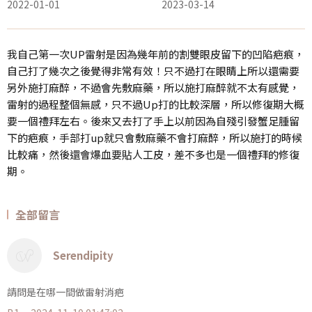
2022-01-01
2023-03-14
我自己第一次UP雷射是因為幾年前的割雙眼皮留下的凹陷疤痕，
自己打了幾次之後覺得非常有效！只不過打在眼睛上所以還需要
另外施打麻醉，不過會先敷麻藥，所以施打麻醉就不太有感覺，
雷射的過程整個無感，只不過Up打的比較深層，所以修復期大概
要一個禮拜左右。後來又去打了手上以前因為自殘引發蟹足腫留
下的疤痕，手部打up就只會敷麻藥不會打麻醉，所以施打的時候
比較痛，然後還會爆血要貼人工皮，差不多也是一個禮拜的修復
期。
全部留言
Serendipity
請問是在哪一間做雷射消疤