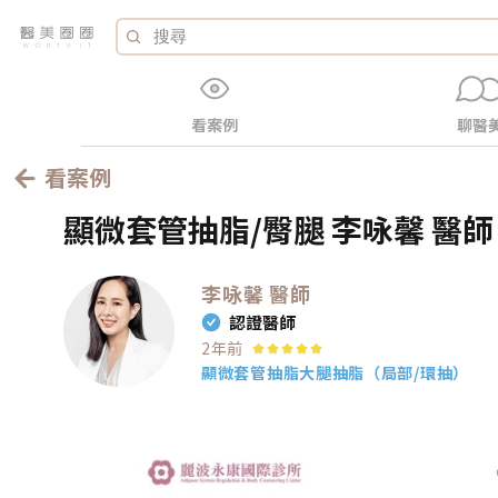
看案例
聊醫
看案例
顯微套管抽脂/臀腿 李咏馨 醫師 
李咏馨
醫師
認證醫師
2年前
顯微套管抽脂
大腿抽脂（局部/環抽）