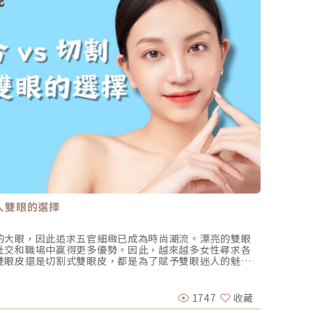
迷人雙眼的選擇
眼下細
的大眼，因此追求五官細緻已成為時尚潮流。漂亮的雙眼
眼下細
社交和職場中贏得更多優勢。因此，越來越多女性尋求各
起來眼
雙眼皮還是切割式雙眼皮，都是為了賦予雙眼迷人的魅
這些細
雙眼皮手術呢？是選擇縫合雙眼皮？還是切割雙眼皮？在
一問題
醫美圈
雙眼皮手術適合的族群以及手術類型，一起跟著小編探討
比臉部
眼皮手術的族群？哪些人不太適合？只要眼部呈現一單一
眼周支
1747
收藏
2026-
下垂、甚至是睫毛倒插、以及先天或後天眼瞼變形等情
個療程