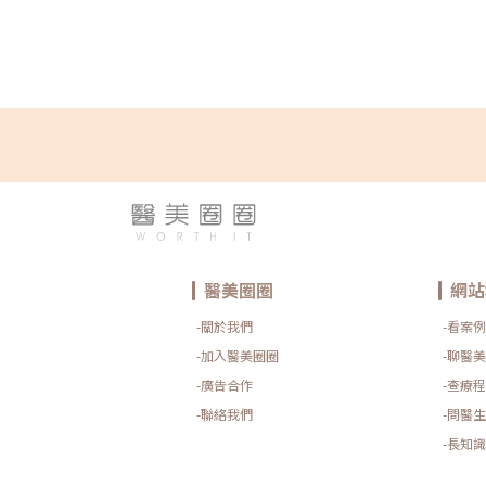
可能導致眼皮下垂或睫毛倒插。不僅影響外觀，還可能影
困擾。常見的雙眼皮失敗原因雙眼皮手術雖然能讓眼睛更
不當，可能會導致失敗。以下是常見的雙眼皮失敗原因，
不足雙眼皮手術需要高度的專業技巧和經驗，尤其是在術
能會導致手術過程中對眼瞼的切割不精確，從而影響手術
或切口不平整，就會導致術後效果不理想。 術後護理不
如果術後不注意避免感染、過度用力或不當的按摩，會導
復期延長。術後如果沒有按時回診、使用不當的藥膏或護
良，影響最終效果。 個人眼瞼條件不適合並不是所有人
術。眼瞼過於鬆弛、皮膚過薄，或眼部脂肪過多等，都可
特殊情況可能會讓雙眼皮效果不如預期，甚至導致持久性
不當雙眼皮手術有不同的方法，包括切開法和埋線法。每
合適的手術方法會影響術後效果。埋線法對於某些人來說
是眼皮薄的人群。而切開法雖然侵入性較高，但能夠提供
雙眼皮手術失敗？想要雙眼皮手術效果自然又滿意，關鍵
擇，以及術後的細心照護。掌握以下重點，能有效降低失
一位專業且經驗豐富的整形醫師能夠根據眼部結構，選擇
醫美圈圈
網站
諮詢非常重要，醫師需要充分了解每個人的需求並進行綜
準把握每個細節，讓手術結果盡可能符合期望。 術後精
-關於我們
-看案例
雜，但術後的護理非常重要。按照醫師的指示保持手術區
回診檢查，可以幫助恢復順利。術後還需要適當休息，避
-加入醫美圈圈
-聊醫美
促進眼部復原，讓效果更加理想。 選擇合適的手術方法
-廣告合作
-查療程
點，選擇最適合自己眼部條件的方案非常重要。切開法適
能夠提供更持久的效果；而埋線法則較適合眼瞼較輕、皮
-聯絡我們
-問醫生
合適的手術方式，有助於達到理想的效果，並降低手術失
與醫師進行詳細諮詢，並進行效果模擬，能幫助更清楚了
-長知識
身需求制定更精確的手術計劃，進而提高手術成功率。延
術後恢復期和注意事項8大關鍵點雙眼皮手術常見問題懶