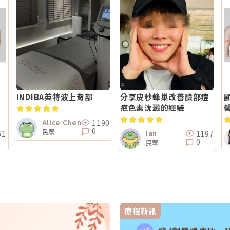
INDIBA英特波上背部
分享皮秒蜂巢改善臉部痘
疤色素沈澱的經驗
馨
1190
Alice Chen
0
民眾
61
1197
Ian
0
民眾
療程新訊