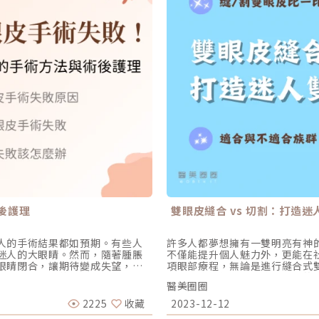
後護理
雙眼皮縫合 vs 切割：打造
人的手術結果都如預期。有些人
許多人都夢想擁有一雙明亮有神
迷人的大眼睛。然而，隨著腫脹
不僅能提升個人魅力外，更能在
眼睛閉合，讓期待變成失望，原
項眼部療程，無論是進行縫合式
心理壓力、自信心大受打擊。我
力。究竟該如何選擇適合自己的
醫美圈圈
方法，幫助你安心變美，不踩雷
做出重要的抉擇前，首先需了解
眼睛的形狀、大小或位置與預期
如何打造迷人的雙眼吧！適合雙
2225
收藏
2023-12-12
、過窄、線條不對稱，嚴重時還
雙、單眼皮、內雙、眼皮鬆弛或