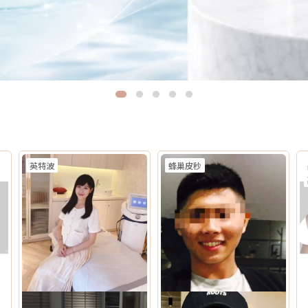
英特波
蜂巢皮秒