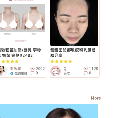
顯微套管抽脂/副乳 李咏
甜甜圈臉部敏感粉刺肌體
 醫師 案例#2482
驗分享
2092
1128
李咏馨
Q
0
0
認證醫師
民眾
More