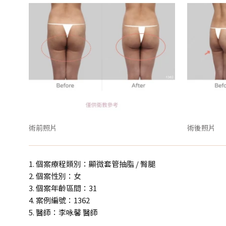
術前照片
術後照片
1. 個案療程類別：顯微套管抽脂 / 臀腿
2. 個案性別：女
3. 個案年齡區間：31
4. 案例編號：1362
5. 醫師：李咏馨 醫師