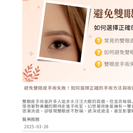
避免雙眼皮手術失敗！如何選擇正確的手術方法與術
雙眼皮手術是許多人追求水汪汪大眼的首選，但並非每個
懷抱著對美麗的期待走進手術室，幻想著術後能擁有一雙
逐漸消退，卻發現雙眼皮不對稱、過深或過淺，甚至影響
本的變美夢想反而成了困擾。不僅外觀受影響，還會帶來
醫美圈圈
們將探討雙眼皮手術可能失敗的原因，並提供補救與預防
哦！什麼是雙眼皮手術失敗？雙眼皮手術失敗指的是術後
2025-03-26
不符，甚至出現不自然的情況。常見問題包括雙眼皮過寬