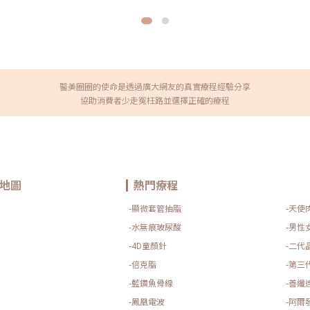
響自信心，甚至對日常生活造成
況，皆能利用雙眼皮手術來調整
有神，但若手術過程或術後護理
以免術後造成雙眼皮看起來過寬
幫助你避免遺憾發生。 醫師經驗
建議在諮詢前主動與醫師說明，
後調整方面。醫師經驗不足，可
定。根據臨床經驗，有時會遇到
效果。比如，若雙眼皮線不均勻
題，再評斷是否適合手術。許多
當雙眼皮手術後的護理非常關鍵。
下嚴重的疤痕？因此在術前諮詢
致手術結果不理想，甚至引起恢
手術的可行性。雙眼皮手術如何
理方式，也可能導致傷口癒合不
式雙眼皮」、「縫合式雙眼皮」
醫美圈圈的使命是透過廣大網友的真實療程經驗分享
的眼瞼結構都適合進行雙眼皮手
合哪些族群呢？接下來，就讓小編一一解析。 手術方式 優點 適合
協助消費者少走冤枉路並選擇正確的療程
能是影響手術效果的因素。這些
傷口小、恢復快、 不需拆線 年輕、眼皮薄、脂肪少者 3–7 天 幾乎無 切割式 效果持久、可
差，線條不清晰。 手術方法選擇
去除鬆弛皮膚與脂肪 眼皮厚、鬆弛、泡泡眼、中熟齡族群 2–4 週 有 切口取脂 消腫快、改
種手術方法有其適應症，選擇不
善眼皮浮腫、可搭配縫合式 脂肪肥厚、眼皮浮腫、需微調眼型者 7–15 天 幾乎無 1.雙眼皮
可能不夠持久，容易變形，尤其
手術-縫合式縫雙眼皮手術時，
更持久、自然的效果。如何避免
膜結合。手術需要縫合1至3針
在於手術前的準備、醫師的選
中包括日式微創、三點式、以及
敗的風險！ 選擇經驗豐富的醫師
書針式縫法又分為「日式訂書針縫
最適合的手術方法。術前的詳細
針縫法也稱之為「日式雙眼皮」
地圖
熱門療程
合評估。經驗豐富的醫師能夠精
微小的針孔，隨後運用口字型縫
心護理雖然雙眼皮手術本身不複
溫和，而且手術後的傷口不明顯，
-顯微套管抽脂
-天使
域清潔，避免過度摩擦，並定期
這種手術方式是縫合式雙眼皮手
免熬夜和過度勞累，這樣有助於
的孔，手術過程迅速且術後瘀青
-水無痕玻尿酸
-男性
了解不同雙眼皮手術方法的優缺
的日常輕鬆變美。但是對於眼皮
-4D童顏針
-二代
合眼皮較厚或有較多脂肪的人，
落問題，最好結合眼部脂肪移除
膚較薄的人。根據自身情況選擇
復原期短，恢復期約5至7天（
-倍克脂
-第三
敗的風險。 術前諮詢與模擬術前
者。• 三點式縫法屬於較常見
解手術結果，並協助醫師根據自
提眼肌、眼瞼板和皮膚縫合。若
-藍鑽魚骨線
-善纖
伸閱讀：術後必修課！割雙眼皮
可進行多次修正，並且恢復期短，
人包！風險疑慮一探究竟雙眼皮手
-鳳凰電波
薄、無眼皮鬆弛下垂。• 日式
-阿爾