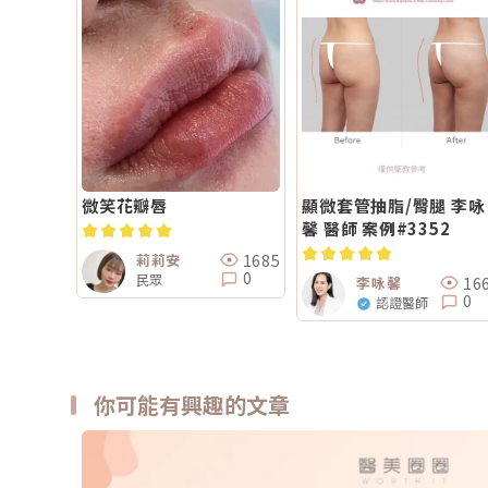
微笑花瓣唇
顯微套管抽脂/臀腿 李咏
馨 醫師 案例#3352
1685
莉莉安
0
民眾
16
李咏馨
0
認證醫師
你可能有興趣的文章