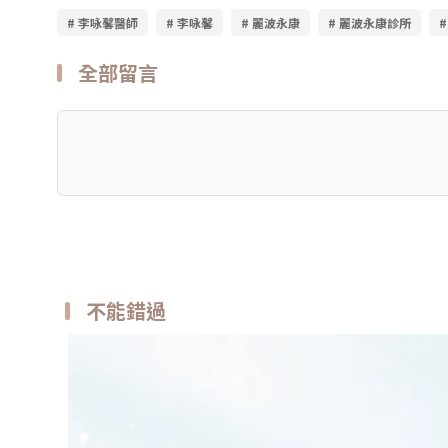
# 李咏馨醫師
# 李咏馨
# 麗波永康
# 麗波永康診所
全部留言
不能錯過