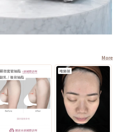
More
顯微套管抽脂
唯施葆
副乳 / 後背抽脂