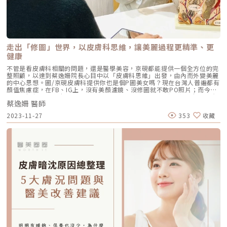
頭、鼻柱施打，提升這些區域的體積，有效地拉伸鼻翼。使整體外觀上達到
縮小鼻翼、鼻孔，進一步調整鼻孔外露的情況。若使用分子較軟的玻尿酸，
一旦時間久了可能會導致外擴的情況，使鼻型看起來越來越寬。因此，玻尿
酸的質地是最關鍵的因素。•埋線主要是植入能被人體自行吸收的線材，將
扁塌的鼻部往前拉伸，來實現縮小鼻翼。不過，相較於假體植入，埋線的調
整有限，也不適用於鼻部皮膚較薄或鼻樑較扁塌的族群。 療程名稱 肉毒 玻
尿酸 埋線 效果 效果不佳 效果有限 效果有限 適用族群 肌肉型的鼻翼且鼻翼
走出「修圖」世界，以皮膚科思維，讓美麗過程更精準、更
太厚 鼻翼太寬 鼻翼太寬 鼻翼有後縮 鼻翼太厚 缺點 適用族群有限 適用族群
健康
有限 適用族群有限 鼻翼易出現 越來越寬 價格 1千至2千 1.5萬至2萬 2萬至
3萬 需要動刀的縮鼻翼手術方式有哪些？價格又是多少？•內開手術：手術
不管是看皮膚科相關的問題，還是醫學美容，京硯都能提供一個全方位的完
切口位於鼻孔內側進行，再運用縫合來縮短鼻翼兩側之間的位置，以達到縮
整照顧，以達到蔡逸姍院長心目中以「皮膚科思維」出發，由內而外變美麗
小鼻翼的效果。此方法適用族群僅單純鼻翼太寬、鼻孔過大的情況，而傷口
的中心思想。圖/京硯皮膚科提供你也是個P圖美女嗎？現在台灣人普遍都有
疤痕會位於鼻孔內，因此看不出傷痕。但此方式較受限鼻翼縮小程度，且在
顏值焦慮症，在FB、IG上，沒有美顏濾鏡、沒修圖就不敢PO照片；而今年
手術後恢復初期較不適合做出大幅度的臉部表情。•外開手術：手術切口及
口罩一解封，湧向皮膚科、醫美診所的病人，數量暴增5倍！京硯皮膚科院
縫合在鼻翼和臉頰的交會部位，能改善鼻翼的面積，有效調整鼻翼外擴的弧
蔡逸姍 醫師
長蔡逸姍表示直到現在，還有不少人因為口罩後遺症，如皮膚發炎狂冒痘、
度，使整體鼻型呈現較小的樣貌。主要適用於鼻翼太厚、鼻邊緣太寬、以及
臉部鬆垮等問題來找她…從專科醫師跨域醫美，提供全方位照顧說起京硯皮
欲調整鼻孔形狀的族群。需要注意的是，手術的復原期長，要多留意傷口護
2023-11-27
353
收藏
膚科的院長蔡逸姍醫師，很多人就會聯想起「醫師好辣」節目中那個娃娃臉
理。 手術名稱 內開手術 外開手術 手術位置 鼻孔內側 鼻翼外側 適用族群
的蔡醫師。每次有人好奇她開業多少年了，她都會說：「我的小孩幾歲，這
鼻孔太大 鼻翼太厚 鼻翼太寬 調整鼻孔型狀 優勢 傷痕隱匿 有效調整鼻型 劣
個診所就開幾年」，因為診所剛開業時，她正懷著雙胞胎，每天挺著大肚子
勢 縮小程度受限 復原期長 術後初期表情無法太大 傷痕較明顯 價格費用 2
看診，現在孩子都十一、二歲了，診所也成為南京松江商圈許多上班族、小
萬至4萬 醫師在評估每個人的鼻型比例時，通常會考慮整合隆鼻手術和縮鼻
資女，附近豪宅的中青世代、熟齡族群和不少藝人解決皮膚問題和醫美保養
翼手術進行雕塑。根據每個人的氣質和臉型進行調整，建議在手術前與醫師
的首選。她分析自己的優勢，不管是看皮膚科相關的問題，還是醫學美容，
詳細討論，以確保達到理想的目標。★溫馨提醒★小編要提醒大家，醫療並
京硯都能提供一個全方位的完整照顧，以達到她心目中「由內而外美麗」的
非單純的商業交易，所有的療程都伴隨著風險。因此，作為消費者應該謹慎
目標。這也是她能贏得病人和客戶信賴的關鍵之一。蔡醫師分享到之前有位
選擇合適的醫療方案，以確保安全與健康。
媽媽帶著滿臉「痘」花的女兒來問診，因為擔心吃藥、擦藥傷身，只想透過
醫美儀器的方式來解決問題，她費了九牛二虎之力才扭轉媽媽的錯誤觀念。
以皮膚科思維出發，打造從內而外的健康美「因為我們是皮膚科，在做治療
或規劃時，一定是以讓皮膚在最健康的狀態下、呈現出最棒、最美的狀態為
優先」，所以京硯在為病人做治療或規劃時，很注重皮膚生理學，守護皮膚
的健康，而非過度治療造成對皮膚的破壞，「我寧可一步一步來慢慢的進
步，也不要做過頭了，導致皮膚受傷受損，再來修復。」她強調穩紮穩打很
重要。在名人的加持和消費者的口碑下，各種標榜安全、非侵入式的電波拉