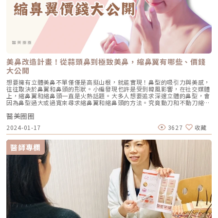
美鼻改造計畫！從蒜頭鼻到極致美鼻，縮鼻翼有哪些、價錢
大公開
想要擁有立體美鼻不單僅僅是高挺山根，就能實現！鼻型的吸引力與美感，
往往取決於鼻翼和鼻頭的形狀。小編發現也許是受到韓風影響，在社交媒體
上，縮鼻翼和縮鼻頭一直是火熱話題。大多人想要追求深邃立體的鼻型，會
因為鼻型過大或過寬來尋求縮鼻翼和縮鼻頭的方法。究竟動刀和不動刀縮鼻
翼有哪些方式？價格又是多少呢？以及適合族群？就讓小編來解析這些疑
醫美圈圈
問。關於縮鼻翼，適合哪些族群？現代人越來越多尋求更精緻小巧的鼻翼，
期盼利用縮鼻翼手術來實現理想中的鼻型。縮鼻翼手術主要適合的族群，包
2024-01-17
3627
收藏
括鼻翼太寬、鼻翼太厚、下垂和鼻翼後縮等。一般來說，醫師會綜合考量到
整體鼻型，而不是僅專注於處理鼻翼問題。•鼻翼太寬：自臉部正面整體
看，鼻翼寬度超過了雙眼的距離。利用縮鼻翼手術去除部分皮膚，改善鼻
醫師專欄
翼，讓整體鼻型呈現更為協調。•鼻翼太厚：如果鼻翼構造太厚，會造成鼻
子在臉部比例中佔據過多。透過進行縮鼻翼手術，能讓鼻型呈現更細緻的效
果。•鼻翼後縮：這種情況的鼻型會使鼻孔看起來寬大。若進行縮鼻翼手
術，能有效改善鼻孔過於外露的問題，使整體鼻型呈現更自然。•鼻翼下
垂：這種類型的鼻翼，整體外觀就像是朝天鼻。進行手術能提高鼻翼，會使
整體臉部線條更為協調。3種不動刀縮鼻翼的方式和價格•肉毒桿菌針對特
定類型，例如鼻翼寬大族群較為明顯。主要在施打肉毒於鼻翼兩側，能能夠
引起肌肉萎縮，有效縮小鼻孔並調整外擴的問題。若鼻翼寬大者根本原因並
非肌肉問題，而僅是單純鼻翼寬大，那麼改善方式則不太適用肉毒。•玻尿
酸玻尿酸具有縮小鼻翼的表現。主要是因為玻尿酸能撐開人體組織，在鼻