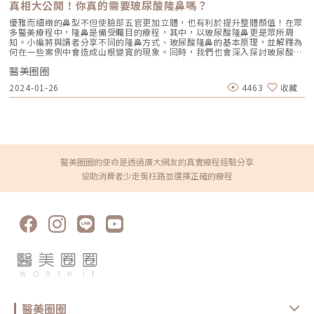
真相大公開！你真的需要玻尿酸隆鼻嗎？
器，像加法一樣，根據病人的狀況漸進式的給予療程建議，讓他得到最滿意
原流失，讓肌膚變得黯淡無光年齡增長導致膠原蛋白流失，肌膚彈性下降、
的結果。」台灣的醫美市場腳步很快，蔡逸姍院長除了積極跟上腳步外，也
毛孔變得鬆垮，會讓光線反射變差，看起來膚色就會黯淡無光。這類型的暗
優雅而細緻的鼻型不但使臉部五官更加立體，也有利於提升整體顏值！在眾
會根據客戶的需求更新醫療設備提供更新、更好的體驗。她也提醒消費者，
沈屬於「結構型」問題，不是擦亮白精華就能解決的。尤其在燈光下或照鏡
多醫美療程中，隆鼻是備受矚目的療程，其中，以玻尿酸隆鼻更是眾所周
現在網路資訊雖然相當龐大，但很多內容並不一定完全正確，除了上網搜
子時，會覺得膚色不均或有點「凹陷灰影」。膚色黯沉怎麼辦？醫美療程幫
知。小編將與讀者分享不同的隆鼻方式、玻尿酸隆鼻的基本原理，並解釋為
尋，更要諮詢專業的醫師建議，蔡逸姍院長也推薦大家收聽由她和京硯診所
你亮起來針對不同的暗沈類型，醫美提供多元的對策，從根本改善肌膚亮度
何在一些案例中會造成山根變寬的現象。同時，我們也會深入探討玻尿酸隆
的另一位皮膚專科醫師胡怡萱主持的「醫直美麗 Podcast」，聽他們一起
與質感： 黑色素與色斑類暗沈：可考慮皮秒雷射、淨膚雷射，幫助擊碎黑
鼻適合族群、會帶來哪些後遺症和缺點，讓讀者更全面地了解。玻尿酸如何
分享關於皮膚的大小事。兩位醫師也在YouTube上開設了「京硯皮膚科診
色素，搭配導入或修復療程加強效果。 角質代謝不良：果酸換膚、杏仁酸
醫美圈圈
隆鼻？能達到哪些預期效果？透過注射經過人工合成的透明質酸原料，無色
所」頻道，除了科普皮膚和醫美知識外，還能看到兩位醫師不藏私地分享下
煥膚能改善粗糙與黯沉，促進細胞更新。 循環不佳導致氣色差：建議可以
無味的膠狀物注入至人體，有效填補凹陷部位，增添飽滿豐盈的效果。主要
班後如何聰明消費和生活妙招，影片內容相當豐富多元。如果想更深入探索
2024-01-26
4463
收藏
選擇海菲秀療程，尤其適合毛孔粗大、粉刺痘痘、膚色暗沉、蠟黃、細紋、
是透過在鼻部的骨膜層和筋膜層注射玻尿酸，以調整鼻部的扁平、鼻樑，並
更多精彩內容，歡迎大家踴躍訂閱、按讚和分享。❤️ 想了解更多關於京硯
皺紋、膚質乾燥、缺水等族群。能促進循環，讓肌膚透亮水嫩。 膚況不
重新塑造鼻部線條，實現理想中鼻型外觀。注射鼻部，調整鼻背的輪廓，提
皮膚科❤️☎️02-25031076?台北市中山區長春路210號⭕️ 京硯皮膚科官方網
穩、痘疤暗沉：建議可以選擇皮秒雷射、染料雷射或是UP雷射，可穩定肌
升山根高度、美化鷹鉤鼻，同時使鼻樑變得更纖細、更高、拉長。在鼻尖注
站⭕️Instagram⭕️ Facebook⭕️ Line@官方帳號
膚並淡化痘疤、色素沉澱。 結構型暗沈（膠原流失）： 市面上有許多電波
射，能讓鼻尖呈現挺拔的效果，改善鼻唇角，同時修飾鼻孔外露的問題。對
音波、玻尿酸或膠原蛋白增生劑填補可從深層改善鬆弛與光澤流失的問題。
於鼻中柱區域注射，能調整後縮的鼻中柱，讓整體外觀來看能讓鼻孔顯得較
建議在施作前由專業醫師進行膚況評估，擬定最適合的療程組合，才能達到
小，同時縮小鼻翼尺寸。玻尿酸隆鼻適用族群隆鼻有很多方式，使用玻尿酸
明亮、自然、健康的肌膚效果。延伸閱讀：膚色不均讓你苦惱？常見原因及
的適用族群有哪些？以下整理了3大適合採用玻尿酸隆鼻的族群。由於有部
改善方法一定要掌握！高效肌膚管理模式，將成為你我日常保養的新習慣從
分的人對手術抱有排斥心理或無法接受手術，就非常適合考慮注射玻尿酸來
醫美圈圈的使命是透過廣大網友的真實療程經驗分享
皮秒雷射、電音波到微針電波，韓美設備競爭成焦點 找出真正暗沈來源，
調整鼻型： 想快速復原、能夠迅速回歸正常工作生活的人 想局部精細雕
協助消費者少走冤枉路並選擇正確的療程
才能有效改善膚況暗沈不只是「黑」或「黃」，背後可能藏著紫外線、老
塑、進行微調 考慮隆鼻手術前希望能預先了解效果的人玻尿酸能夠被人體
化、角質、循環與色素沉積等多重因素。與其盲目追求「一瓶見效」的保養
吸收代謝，相對於手術而言，玻尿酸隆鼻的價格更加親民，特別適合預算有
品，不如從自身膚況出發，找出真正的暗沈原因，才有機會從根本改善。若
限的小資族，或是初次體驗醫美的新手。玻尿酸隆鼻是否會造成鼻樑變寬？
你已嘗試多種保養方式仍效果有限，也不妨諮詢專業醫師，透過醫美輔助，
或許大家曾經聽說過，有些人在接受完玻尿酸隆鼻後，發現山根或鼻側出現
為你的肌膚量身打造一套亮白攻略，讓好氣色不只是修圖效果，而是真實展
變塌變寬的狀況。這種情況是如何發生的呢？以下我們將解釋在注射玻尿酸
現在臉上的自信。每一種膚色都有獨特的美，但如果你希望從內而外散發健
後可能導致鼻型改變的3種原因。 玻尿酸材質如果使用的玻尿酸材質過於柔
康亮澤，不妨用更科學、更專業的方式，重新認識肌膚與自己。★溫馨提醒
軟或缺乏良好的支撐力，可能導致結構不穩定，易於發生向外擴散的現象。
★小編要提醒大家，醫療並非單純的商業交易，所有的療程都伴隨著風險。
特別是在施打部位有較大弧度或是較狹窄的情況下，因此玻尿酸可能會逐漸
因此，作為消費者應該謹慎選擇合適的醫療方案，以確保安全與健康。
擴散，打完山根玻尿酸後引起鼻型變寬。 劑量多寡在進行療程時，需考慮
個人狀態並謹慎控制適當的劑量。如果在肌膚張力較低的情況下過度注射，
將導致鼻部腫脹，使玻尿酸向外推擠。因此，為避免逆效應，切記千萬不要
一味追求理想鼻型，而盲目追求高劑量。 醫師審美和技術尤其要留意的
是，醫師是否具有優越的美感與專業技術，對於塑造完美鼻型非常重要。建
醫美圈圈
議在玻尿酸隆鼻前，花時間進行比較與諮詢，尋找具有信賴度的醫師，並與