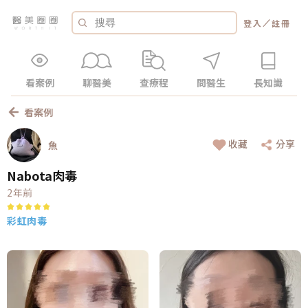
／
登入
註冊
看案例
聊醫美
查療程
問醫生
長知識
看案例
收藏
分享
魚
Nabota肉毒
2年前
彩虹肉毒