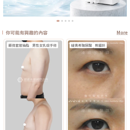
你可能有興趣的內容
More
顯微套管抽脂
男性女乳症手術
緹奧希玻尿酸
熊貓針