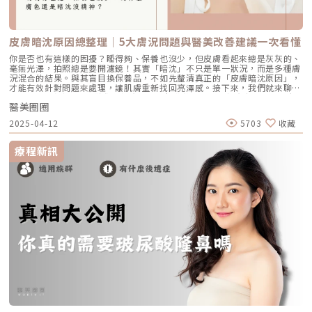
皮療程非常受歡迎。「很多民眾都會誤解說，機器一樣，施打出來效果都一
樣，錯！」十個醫生打電波，從病患評估、規劃打法、技巧一直到儀器參數
調整…等不同，施打出來的效果完全不一樣。包括臉部的線條怎麼拉，哪個
地方要加強，能量怎麼去累積；既不能打到皮膚燙傷，但又要打到效果出
皮膚暗沈原因總整理｜5大膚況問題與醫美改善建議一次看懂
來，「這就是皮膚科思維，它一定有一個最佳的點」，醫師絕對不能用「菜
單式」的打法，而要根據自己的臨床經驗去設定每一個病人的使用參數跟能
你是否也有這樣的困擾？睡得夠、保養也沒少，但皮膚看起來總是灰灰的、
量，「不然乾脆叫AI機器人來打就好了！」她開玩笑說。很多民眾誤以為機
毫無光澤，拍照總是要開濾鏡！其實「暗沈」不只是單一狀況，而是多種膚
器相同，施打出來效果都一樣，蔡逸姍院長提醒醫療設備再好，但醫師的專
況混合的結果。與其盲目換保養品，不如先釐清真正的「皮膚暗沈原因」，
業、經驗和技術很重要，絕不能「菜單式」的施打。圖/京硯皮膚科提供上
才能有效針對問題來處理，讓肌膚重新找回亮澤感。接下來，我們就來聊聊
班族新寵！從韓國火紅到台灣的Oligio俗稱「玩美電波」她以來自韓國的
5大常見的暗沈原因，帶你一探究竟，了解背後的成因，還有怎麼用日常保
「玩美電波」為例，它是透過單極電波的科技，以立體加熱原理，達到真皮
醫美圈圈
養和醫美來對症下藥。皮膚暗沈原因一：日曬累積，黑色素悄悄沉澱陽光是
層進行熱能累積，讓皮膚回復彈性，減少皺紋更緊緻。站在皮膚科醫師的角
肌膚的天敵，紫外線不僅會讓皮膚曬黑，長期下來更會讓黑色素慢慢沉澱在
2025-04-12
5703
收藏
度，Oligio玩美電波很符合她的皮膚科思維，因為它具備幾個特點，首先，
肌底。尤其防曬沒做好、外出時間長，容易導致膚色不均、偏黃，甚至顯得
它是針對亞洲人種來設計的；而且對一些敏感肌或是酒糟肌等，更需要對表
黯淡無光。此外，紫外線的傷害還會刺激黑色素生成，長期下來會導致色斑
皮的保護，Oligio玩美電波的表皮冷卻系統很完善，當偵測到皮膚溫度太高
或曬斑的形成，甚至粉刺和痘痘也因此而產生。你可能每天早上都有擦防
療程新訊
時，就會自動停止，還有可調式冷卻系統，避免燙傷；其次，它可以客制化
曬，但若沒有補擦，或忽略脖子、耳朵等部位，仍可能造成區域性色素沉
發數，從300發到900發，分段施打，依照想要改善的部位需求來調整剛好
澱。日常提醒： 防曬不僅是夏天的事，一年四季都要落實，並記得補擦，
的發數，不需要一次將發數打完，對小資族來說CP值更高，也不需要為了
才能真正避免黑色素堆積。皮膚暗沈原因二：角質堆積，膚色黯淡沒光澤角
療程超打發數。更重要的是，打後不會瘀青腫痛，施打過程中不必舒眠，還
質層過厚會讓皮膚失去光澤，看起來灰濛濛的。通常發生在清潔不確實、作
可以跟醫師聊天，即時回饋感受給醫師並調整出最適合的能量，心情上不但
息不穩或長期忽略去角質的情況下。堆積的老廢角質不只阻礙保養品吸收，
不會有負擔，結束後還可以直接上妝，京硯附近商圈的上班族，有不少都會
也會讓粉底卡卡、不服貼。日常提醒：建議每週使用1～2次溫和去角質產
趁中午過來打Oligio玩美電波，輕鬆享受變美的過程。還有病人打完直接在
品，搭配保濕型化妝水或精華，維持肌膚代謝循環，避免乾燥脫皮或敏感問
診所門口自拍，因為當下就覺得臉變緊緻了，想記錄自己變美的過程。她也
題。皮膚暗沈原因三：血液循環差，氣色怎麼都提不起來壓力大、久坐久
提醒有戴金屬牙套、臉部有裝金屬板、心臟節律器、或是吃凝血藥、蟹足腫
站、睡眠品質差，都會影響血液循環。當血液不順暢，皮膚容易出現蠟黃、
的病人，比較不適合施打，或是要請醫師評估。蔡逸姍院長受邀擔任Oligio
黯淡無光，即使膚質不差，看起來還是沒精神。尤其現代人長時間使用3C
玩美電波台灣上市發表會的講師，也曾到馬來西亞分享亞洲膚色及膚質的治
產品，久坐不動又愛熬夜，更容易讓膚色看起來暗沉。日常建議：作息正
療經驗。圖/京硯皮膚科提供堅持漸加哲學，提供更多新的玩美體驗京硯10
常、飲食均衡、適度運動都有助於改善氣色。也可以搭配臉部按摩、熱敷眼
幾年來，一直謹守著專業醫師的立場，引導客戶正確的觀念，就像蔡逸姍院
周。皮膚暗沈原因四：膚況不穩定，發炎與色素沉澱連鎖反應肌膚長期處在
長強調的不管做什麼，都要秉持自己的初衷「吃得下、睡得著」，很多客戶
敏感、發炎、痘痘等狀態下，容易誘發色素沉澱或皮膚保護機制過度反應。
到診所，即便事前做過功課，但其實並不知道自己真正的需求是什麼，所以
這類暗沈常伴隨痘疤、泛紅或是色素沉澱，會讓膚色呈現局部暗沉的狀況。
醫師初次的諮詢非常重要。先了解客戶在意的點是甚麼，例如鬆垮垂，再針
日常建議：選擇成分單純、舒緩型的保養品，避免酒精、香精類刺激，並注
對需求來規劃電波的發數、有沒有需要合併治療，「靈活的運用手邊各種武
意卸妝與清潔溫和確實，減少肌膚受傷的機率。皮膚暗沈原因五：老化＋膠