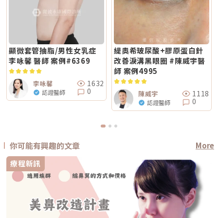
顯微套管抽脂/男性女乳症
緹奧希玻尿酸+膠原蛋白針
李咏馨 醫師 案例#6369
改善淚溝黑眼圈 #陳威宇醫
師 案例4995
1632
李咏馨
0
認證醫師
1118
陳威宇
0
認證醫師
你可能有興趣的文章
More
療程新訊