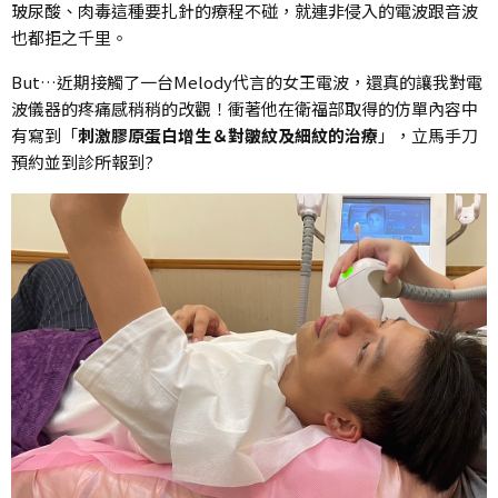
玻尿酸、肉毒這種要扎針的療程不碰，就連非侵入的電波跟音波
也都拒之千里。
But…近期接觸了一台Melody代言的女王電波，還真的讓我對電
波儀器的疼痛感稍稍的改觀！衝著他在衛福部取得的仿單內容中
有寫到「
刺激膠原蛋白增生＆對皺紋及細紋的治療
」，立馬手刀
預約並到診所報到?