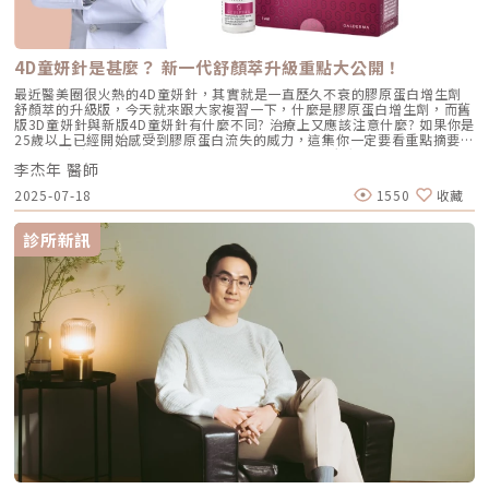
程方式 薄片堆疊鼻模搭配耳軟骨，眉心提升和鼻中膈的延長。 I型或L型鼻
模 I型或L型鼻模 搭配耳軟骨 I型或L型鼻模搭配耳軟骨 眉心提升和鼻中膈的
延長。 療程時間 2至3小時 1小時 1至2小時 2至3小時 恢復期 約7-10天 約
5-7天 約5-7天 約7-10天 優勢 可塑性更高，自然度、安全性更高。 價格平
4D童妍針是甚麼？ 新一代舒顏萃升級重點大公開！
實，手術較簡易，假體明顯。 手術時間較短，朝天鼻或鼻孔外露難以矯
正。 可塑性高，自然度、 安全性高。 價格 60,000起 35,000起 45,000起
最近醫美圈很火熱的4D童妍針，其實就是一直歷久不衰的膠原蛋白增生劑
55,000起 影響隆鼻手術費用的關鍵因素不同材料：材料的不同會直接產生
舒顏萃的升級版，今天就來跟大家複習一下，什麼是膠原蛋白增生劑，而舊
成本差異，從矽膠、Gore-tex鼻模，到針劑類等，而不同的材料必須根據個
版3D童妍針與新版4D童妍針有什麼不同? 治療上又應該注意什麼? 如果你是
25歲以上已經開始感受到膠原蛋白流失的威力，這集你一定要看重點摘要：
0:47 3D舒顏萃與4D童妍針作用機轉是什麼？01:25 舒顏萃特色是什麼？
李杰年 醫師
03:04 4D童妍針升級重點LINE官方帳號一對一咨詢👉
https://reurl.cc/x3EQZN歡迎訂閱我的頻道👉https://reurl.cc/nY51k8關
2025-07-18
1550
收藏
注杰膚美診所FB👉https://reurl.cc/XQljva杰膚美診所官網👉
https://jfmskin.com/關注李杰年醫師FB👉https://reurl.cc/Mzk0nm杰膚
美診所地址：104台北市中山區復興北路50號2樓電話：02-8772-6625
診所新訊