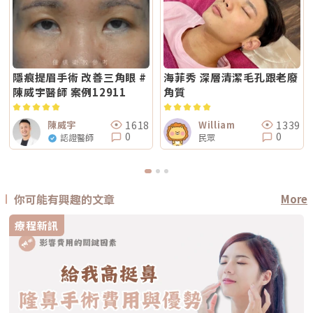
隱痕提眉手術 改善三角眼 #
海菲秀 深層清潔毛孔跟老廢
陳威宇醫師 案例12911
角質
1618
1339
陳威宇
William
0
0
認證醫師
民眾
你可能有興趣的文章
More
療程新訊