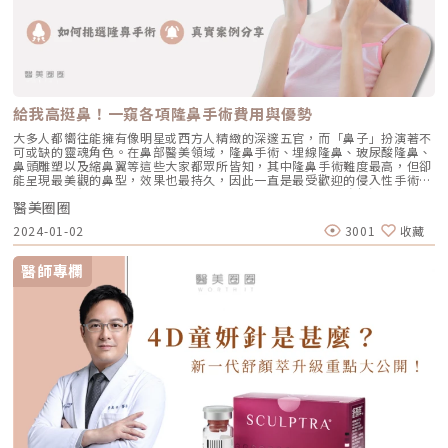
給我高挺鼻！一窺各項隆鼻手術費用與優勢
大多人都嚮往能擁有像明星或西方人精緻的深邃五官，而「鼻子」扮演著不
可或缺的靈魂角色。在鼻部醫美領域，隆鼻手術、埋線隆鼻、玻尿酸隆鼻、
鼻頭雕塑以及縮鼻翼等這些大家都眾所皆知，其中隆鼻手術難度最高，但卻
能呈現最美觀的鼻型，效果也最持久，因此一直是最受歡迎的侵入性手術項
目之一。一個吸睛的鼻型應當與五官比例相符，同時能提升臉部深邃立體
醫美圈圈
感。由於不同的醫師選擇的手術方式會不同，植入材料也有所區別。而隆鼻
手術費用、各項手術優勢、影響價格的因素又有哪些呢？就讓我們繼續看下
2024-01-02
3001
收藏
去。 如何挑選適合的隆鼻手術？市面上眾多隆鼻手術，涵蓋一段式、二段
式、三段式等不同選擇。在眾多選項中，如何選擇最適合自己的隆鼻手術
呢？多段式隆鼻手術：透過在鼻腔內堆疊I型或L型鼻模的薄片，調整鼻高
醫師專欄
度。同時，利用自體耳軟骨塑造鼻頭的線條、提升眉心山根並延長鼻中膈。
多段式隆鼻手術採用薄片植入物，以多層次的方式置入，不僅能讓鼻子呈現
自然，還能使組織的貼合性更好，以減輕鼻樑的負擔。1段式隆鼻：傳統的
隆鼻手術通常將I型或L型鼻模直接置入鼻腔，以達到調整鼻高度的效果。這
種手術適用於原本具有山根，期望再追求更高挺鼻樑者。2段式隆鼻：採用I
型或L型鼻模置入鼻腔，進行高度調整。同時，手術會利用自體耳軟骨，以
增添鼻頭線條。這種方法不僅呈現更自然的效果，同時耳軟骨在鼻頭充當緩
衝器，有效降低了穿刺風險。適用於鼻頭塌陷、具有山根，渴望再追求更高
挺鼻樑者。3段式隆鼻：利用I型或L型鼻模分段後置入鼻腔，調整鼻子高
度。手術採用自體耳軟骨，用以塑造鼻頭線條、提升山根高度或延長鼻中
膈。3段式結構式隆鼻手術基本上已能有效調整各種鼻型問題，特別適用於
有朝天鼻、鼻翼太寬、鼻子較塌陷等問題。隆鼻手術各項優勢與費用比較
隆鼻項目 多段式隆鼻手術 傳統隆鼻手術 韓式隆鼻手術 結構式隆鼻手術 療