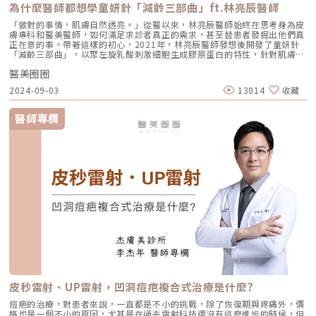
為什麼醫師都想學童妍針「減齡三部曲」ft.林亮辰醫師
「做對的事情，肌膚自然透亮。」從醫以來，林亮辰醫師始終在思考身為皮
膚專科和醫美醫師，如何滿足求診者真正的需求，甚至替患者發掘出他們真
正在意的事。帶著這樣的初心，2021年，林亮辰醫師發想後開發了童妍針
「減齡三部曲」，以聚左旋乳酸刺激細胞生成膠原蛋白的特性，針對肌膚拉
提、全臉塑形、膚質改善提供了全方面的解法。隨著法國高德美推出的
醫美圈圈
「AART美學評估系統」，和「HIT整體個人治療計畫」備受國際醫界肯定，
林亮辰醫師也受邀加入AART亞太區國際專家醫師六人小組，共同將治療分
2024-09-03
13014
收藏
析系統標準化。林亮辰醫師不僅研發了童妍針「減齡三部曲」，也將標準化
的分析與療程分與更多醫師們分享，每次開課都場場爆滿。圖／林亮辰皮膚
專科診所提供以雕塑藝術品概念設計的「減齡三部曲」移動了一下電腦螢
醫師專欄
幕，求學時就喜歡欣賞各類型藝術作品的林亮辰醫師，以油畫繪製人像的過
程來解釋「減齡三部曲」。第一步為結構打底，將童妍針施打在韌帶上讓全
臉輪廓緊緻塑型，接著是增強線條跟色彩，也就是45度側身時的臉型，最後
再去精修五官。突破過去醫美專注於個別五官的調整，「減齡三部曲」更在
意的是全臉的平衡，且因為施打童妍針後，膠原蛋白生長期可長達二十五個
月，因此在評估時更要以求診者三年、五年後的樣貌做長期性的規劃。林亮
辰醫師以「長期主義者」砥礪自己，也希望團隊、報名「減齡三部曲」的醫
師都能以此為目標。圖／林亮辰皮膚專科診所提供另一方面，泡製後的聚左
旋乳酸為水狀，流動性高、分子極小，施打的量、範圍、深度非常考量醫師
的經驗，也會影響想要達到的效果。也是當初林亮辰醫師創立「減齡三部
曲」的原因，希望多年施作經驗系統化，分享給更多願意長時間陪伴求診者
越來越好、越變越美的醫師。這樣的起心動念剛好也與研發、生產、製造童
妍針的高德美藥廠推出的AART/HIT觀念不謀而合。林亮辰醫師參加2024年
巴黎IMCAS世界抗老醫學會，會中高德美也發表最新數據證實：童妍針可調
控肌膚再生的基因，從源頭去除老化，讓肌膚微環境重返年輕的狀態。圖／
林亮辰皮膚專科診所提供「科學分析、標準化、個人化」讓每位求診者展現
自己的美「當初我在挑選產品、設計『減齡三部曲』時，我有三個標準：一
皮秒雷射、UP雷射，凹洞痘疤複合式治療是什麼?
是可以科學量表正確評估客戶需求；二是成分可以穩定達成效果；三是對皮
膚健康是否有學理上好處。」林亮辰醫師解釋。而AART是四個缺一不可的
痘疤的治療，對患者來說，一直都是不小的挑戰，除了恢復期與疼痛外，價
醫美診療步驟：評估（Assessment）、解剖（Anatomy）、產品組合
格也是一個不小的原因，尤其是在過去雷射科技還沒有這麼進步的時候，但