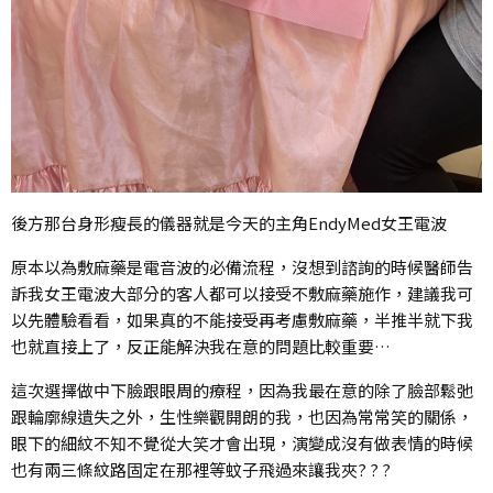
後方那台身形瘦長的儀器就是今天的主角EndyMed女王電波
原本以為敷麻藥是電音波的必備流程，沒想到諮詢的時候醫師告
訴我女王電波大部分的客人都可以接受不敷麻藥施作，建議我可
以先體驗看看，如果真的不能接受再考慮敷麻藥，半推半就下我
也就直接上了，反正能解決我在意的問題比較重要…
這次選擇做中下臉跟眼周的療程，因為我最在意的除了臉部鬆弛
跟輪廓線遺失之外，生性樂觀開朗的我，也因為常常笑的關係，
眼下的細紋不知不覺從大笑才會出現，演變成沒有做表情的時候
也有兩三條紋路固定在那裡等蚊子飛過來讓我夾? ? ?