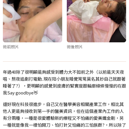
術前照片
術後照片
年過40除了很明顯能夠感受到體力大不如前之外（以前能天天夜
唱、熬夜追劇打電動..現在陪小朋友睡覺常常莫名其妙自己就跟著
睡著了?），更明顯的感覺到皮膚的緊實度跟輪廓線條慢慢的在跟
我Say goodbye👋
還好現在科技很進步，自己又在醫學美容相關產業工作，相比其
他人更能夠接收到第一手的醫美資訊，但在這個產業內工作的人
有分兩種，一種是很愛體驗新的療程又不怕痛的愛美鐵金剛，另
一種就是像我一樣怕開刀、怕打針又怕痛的三怕族群?，所以除了