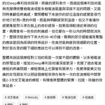
的3Deep專利技術探頭，原廠的資料表示，透過這個專利技術能
夠克服傳統雙極電波或是多極電波能量與深度不足的問題，又能
同時兼顧低疼痛感，實際體驗下來施作的部位溫度的感覺是很巧
妙地介於熱>燙的中間，既能夠明顯感受到溫度，但又不會讓你
感覺像是熨斗燙在臉上的奇妙感受，如果探頭較接近骨頭的位
置，偶爾會有一些些的刺痛感，但也都在一秒以內的時間就消失
了，整個流程施作下來大約30-40分鐘，眼周的部分還蠻讓我驚豔
的應該是因為探頭的特殊設計，他竟然能夠做到很細節的位置，
對於我在意的眼下細紋應該也可以得到不錯的改善。
整體來說這個療程對三怕的我是一次蠻不錯的體驗，以多極電波
的原理出發，增加3Deep專利技術讓深度更深，克服了過去電波
療程的疼痛問題，療程價格上也算蠻有競爭力，我覺得愛美又怕
痛的女性朋友可以把這個療程安排在每年一次的音波療程中間穿
插2-3次女王電波的療程，有機會將整體的緊實、拉提、除皺的效
果延長。
# 女王電波
# Melody
# 敷麻藥
# 電波拉皮
# 低痛感
# 細紋
# 皺紋