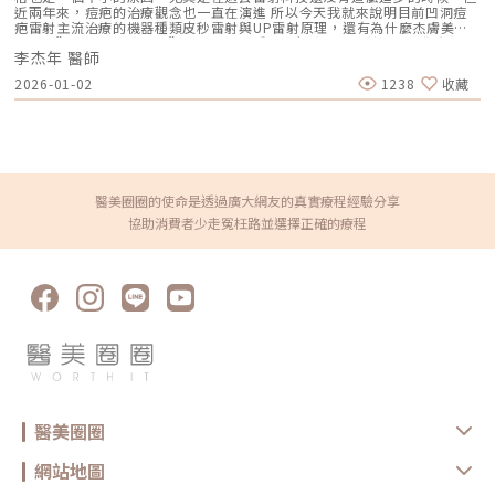
（Range）、治療（Treatment），依照每個人的臉部特徵、肌膚狀況，去
近兩年來，痘疤的治療觀念也一直在演進 所以今天我就來說明目前凹洞痘
打造客製化專屬診療方案。4D童妍針讓變美更加輕鬆自然好的產品經得起
疤雷射主流治療的機器種類皮秒雷射與UP雷射原理，還有為什麼杰膚美診
時間考驗，好的品牌更會不斷的向上精進。2023年，膠原蛋白領導品牌
所建議”複合式痘疤治療”而非單一機種來進行疤痕的改善，如果你有想要
「童妍針」在上市25週年前夕，更從3D進階到4D版本。獨家專利技術二次
李杰年 醫師
進行凹洞痘疤治療，這集絕對能幫你省時省錢少走冤枉路，千萬不能錯過
過篩保留20-25%最細緻的聚左旋乳酸微粒，讓膠原蛋白增生效果是 3D 的
喔!重點摘要：00:00 開頭00:50 凹洞痘疤分為哪幾種?01:35 治療凹洞痘疤
2026-01-02
1238
收藏
2 倍，讓皮膚由內而外緊緻效果更好，術後回家也不需要按摩，讓變美之路
的儀器有哪些種類?03:30 皮秒雷射、UP雷射，凹洞痘疤的治療主流04:43
更加輕鬆自然。「Bri」相信做對的事，「Be Right」肌膚自然就會
複合式痘疤治療的好處LINE官方帳號一對一咨詢👉
「Bright」！圖／林亮辰皮膚專科診所提供從肌膚健康開始發現每個人真正
https://reurl.cc/x3EQZN歡迎訂閱我的頻道👉https://reurl.cc/nY51k8關
的美「皮膚健康其實不是白淨，而是從裡到外的光澤感亮澤感」醫診多年的
注杰膚美診所FB👉https://reurl.cc/XQljva杰膚美診所官網👉
經驗，讓林亮辰醫師對於「醫美」與「保養」有了不一樣的看法。走進他新
https://jfmskin.com/關注李杰年醫師FB👉https://reurl.cc/Mzk0nm杰膚
成立的肌膚管理品牌Bri.，第一款自家研發的產品不是市場愛好的美白、緊
美診所地址：104台北市中山區復興北路50號2樓電話：02-8772-6625
緻，而是以最基礎的修復保濕作為面膜的特色，「我成立Bri.的初衷是要以
皮膚健康為出發點，透亮為為宗旨。」林亮辰醫師解釋，捨去任何刺激性的
醫美圈圈的使命是透過廣大網友的真實療程經驗分享
成分，將修復能力還給肌膚，和求診者一起「共管」，給予肌膚真正的需
協助消費者少走冤枉路並選擇正確的療程
要，就是Bri.想要分享的新文化。「Bri」處處可見流暢的曲線，在光影照耀
下，猶如臉部輪廓般迷人。圖／林亮辰皮膚專科診所提供變美是為了讓生活
更幸福 Do right, Be Bright !「什麼是『美』的本質？」林亮辰醫師常常在
與同仁們分享，「求診者變美的目的並不是只為了一張臉，她是要拿來過生
活的，所以我們真正要去服務的是她需要做這項醫美治療背後生活的目的、
生活意義。」因此眼光要放更遠，要讓求診者的肌膚越來越健康，心情隨著
變美越來越好，生活更幸福，這才是醫美醫師能帶給社會最大的意義，林亮
辰醫師笑著說，臉上也閃著光呢！為皮膚專科醫師和醫美醫師，林亮辰認為
醫師最大的使命是要帶給社會幸福的正向力量。圖／林亮辰皮膚專科診所提
供林亮辰皮膚專科診所03 -532-9660新竹市東區民族路89號林亮辰皮膚專
科診所官方網站InstagramFacebookLine@官方帳號
醫美圈圈
網站地圖