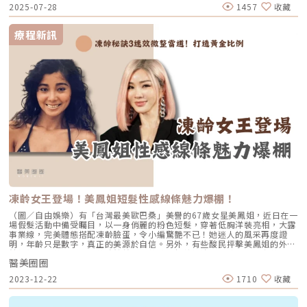
🩺Podcast_醫直美‪麗x醫美圈圈‬京硯聯合診所地址：台北市中山區長春路
2025-07-28
1457
收藏
2 倍，讓皮膚由內而外緊緻效果更好，術後回家也不需要按摩，讓變美之路
210號電話：（02）2503-1076LINE：點我
更加輕鬆自然。「Bri」相信做對的事，「Be Right」肌膚自然就會
「Bright」！圖／林亮辰皮膚專科診所提供從肌膚健康開始發現每個人真正
療程新訊
的美「皮膚健康其實不是白淨，而是從裡到外的光澤感亮澤感」醫診多年的
經驗，讓林亮辰醫師對於「醫美」與「保養」有了不一樣的看法。走進他新
成立的肌膚管理品牌Bri.，第一款自家研發的產品不是市場愛好的美白、緊
緻，而是以最基礎的修復保濕作為面膜的特色，「我成立Bri.的初衷是要以
皮膚健康為出發點，透亮為為宗旨。」林亮辰醫師解釋，捨去任何刺激性的
成分，將修復能力還給肌膚，和求診者一起「共管」，給予肌膚真正的需
要，就是Bri.想要分享的新文化。「Bri」處處可見流暢的曲線，在光影照耀
下，猶如臉部輪廓般迷人。圖／林亮辰皮膚專科診所提供變美是為了讓生活
更幸福 Do right, Be Bright !「什麼是『美』的本質？」林亮辰醫師常常在
與同仁們分享，「求診者變美的目的並不是只為了一張臉，她是要拿來過生
活的，所以我們真正要去服務的是她需要做這項醫美治療背後生活的目的、
生活意義。」因此眼光要放更遠，要讓求診者的肌膚越來越健康，心情隨著
變美越來越好，生活更幸福，這才是醫美醫師能帶給社會最大的意義，林亮
辰醫師笑著說，臉上也閃著光呢！為皮膚專科醫師和醫美醫師，林亮辰認為
醫師最大的使命是要帶給社會幸福的正向力量。圖／林亮辰皮膚專科診所提
供林亮辰皮膚專科診所03 -532-9660新竹市東區民族路89號林亮辰皮膚專
科診所官方網站InstagramFacebookLine@官方帳號
凍齡女王登場！美鳳姐短髮性感線條魅力爆棚！
（圖／自由娛樂）有「台灣最美歐巴桑」美譽的67歲女星美鳳姐，近日在一
場假髮活動中備受矚目，以一身俏麗的粉色短髮，穿著低胸洋裝亮相，大露
事業線，完美體態搭配凍齡臉蛋，令小編驚艷不已！她迷人的風采再度證
明，年齡只是數字，真正的美源於自信。另外，有些酸民抨擊美鳳姐的外貌
純粹仰賴醫美。現今醫美雖然普及，若缺乏保養維持，要達到如此完美的體
醫美圈圈
態實屬困難。凍齡之道也絕非單靠醫美！更需要結合全方位的保養和努力，
透過對保養下苦功，才能展現出內外兼修的美麗，本篇就來解析，維持凍齡
2023-12-22
1710
收藏
的秘訣吧！凍齡秘訣1鳳凰電波｜與時光逆行美鳳姐曾坦言透過醫美電波維
持皮膚的緊緻度，使她在67歲時仍展現年輕的外貌。究竟，鳳凰電波到底有
哪些迷人之處呢？為何能打造獨特的凍齡效果？鳳凰電波原理主要是利用高