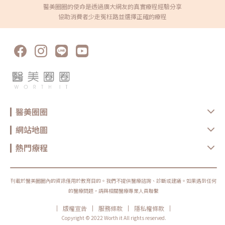
打造黃金比例看看美鳳姐水亮豐盈的嘟嘟唇，小編不禁推測，應該是注入玻
就酷」是由韓國Recens Medical公司研發的冷卻技術設備，並獲得美國
醫美圈圈的使命是透過廣大網友的真實療程經驗分享
尿酸填充帶來的效果，玻尿酸填充是非常受歡迎的微整療程之一，透過注射
FDA、歐盟CE及多國認證。利用精準的溫控技術，不僅能減緩疼痛和腫脹，
協助消費者少走冤枉路並選擇正確的療程
玻尿酸輕鬆實現豐盈效果。不僅迅速，而且經濟實惠，無恢復期，通常只需
還能縮短術後恢復期，提升治療舒適度。此外，還能應用在像是生髮、保濕
短短幾個步驟，就能呈現自然、水潤、飽滿的成效。玻尿酸不僅能夠填補深
亮白、肌膚修復等多種不同的療程中。採用無針導入的方式，不只讓人免於
層的法令紋、眼眶凹陷等凹陷部位，還能運用彈性佳的特性進行局部提拉和
疼痛和不適，更能確保精華成分均勻且持久地被肌膚吸收，為傳統的水光針
豐盈，賦予整體容貌更立體的效果。以下是市面上各品牌玻尿酸比較： 品
等療程帶來嶄新的感受和更好的效果。「Targetcool疼就酷」3大治療模式
牌 瑞斯朗 喬雅登 海德密斯 水無痕 產地 瑞典 美國 台灣 瑞士 特色 顆粒型
一次看懂 冰鎮舒緩，減輕不適 透過精準的溫控技術，將肌膚表層降至約
凝膠型 晶體型 凝膠型 優勢 市佔率第一 安全性高 台灣第一衛服部核准上市
-10°C 到 5°C，有效減緩治療帶來的不適、紅腫與發炎反應。無論是玻尿酸
多種不同分子 疼痛感低 易塑形 市占第二 相容性與穩定性佳 強化雕塑效果
還是肉毒注射，搭配使用都能讓療程更舒服、更安心。 極速降溫，舒緩無
價格親民 抗降解性持久 支撐力佳 易塑造 融合度佳 良好的延展性 降低結塊
感療程高效低溫技術，能瞬間將局部降至-79°C極冷狀態，精準針對像是皮
機率 質地柔滑 不易位移 維持時間 4至18個月 6至24個月 6至18個月 8至
膚疣、脂漏性角化等小面積皮膚問題進行處理。療程溫和不留痕跡，術後修
12個月 美鳳姐以她的凍齡秘訣，展現了一位女性不斷追求美麗，讓自己的
復快速，讓肌膚悄悄回到潔淨細緻的狀態。 冰晶導入，讓肌膚喝飽水 「疼
魅力如鳳凰般蛻變，成為風華絕代的凍齡女王。小編在此溫馨呼籲，不論選
就酷」運用高科技冷凍技術，將保養精華瞬間凝結為細小冰晶，再藉由高速
擇哪項醫美療程，請務必找尋專業醫師進行詳細諮詢和評估。透過專業的建
氣流將成分傳送至肌膚深層，整個過程不需動針、不造成刺激，卻能讓營養
議，打造獨特的療程方案，期望每位讀者能夠重拾自信，展現最美麗的自
成分深植肌底。療程後肌膚觸感柔嫩、光澤透亮，彷彿自帶柔光濾鏡般亮眼
己。
醫美圈圈
動人。「Targetcool疼就酷」作用原理，無針冷凍導入、舒適無感 精華瞬
凍，鎖住活性透過高濃度二氧化碳冷卻技術，將保養精華在瞬間凝結成細緻
冰晶，保留活性成分的完整性，也為後續導入肌膚做好準備，讓每一滴營養
網站地圖
都更加精準、有效地深入底層。 深入肌底，精準補水利用高速氣流技術，
將冰晶精華穩穩送進肌膚底層，不只停留在表面，而是真正滲透到肌膚需要
養分的地方，讓保濕成分發揮最大效益，水嫩效果更加明顯。 促進精華吸
熱門療程
收採用CO₂技術，促使精華成分快速擴散至肌膚各層，提升肌膚吸收能力，
確保每一滴精華都能均勻分佈，讓護膚效果發揮到極致。「Targetcool疼就
酷」核心效果與4大功效這項技術不僅無痛，還能深層改善膚質，帶來令人
驚豔的效果。從清除痘痘、促進頭髮再生、美白保濕、修復肌膚，這項療程
已經成為追求完美肌膚的理想選擇。 有效對抗痘痘肌，啟動肌膚修護循環
刊載於醫美圈圈內的資訊僅用於教育目的。我們不提供醫療諮詢、診斷或建議。如果遇到任何
先進的冷凍技術，能有效鎖定並冷卻痘痘發炎區域，舒緩因痘痘引起的紅腫
的醫療問題，請與相關醫療專業人員聯繫
與不適。同時，這項技術能夠平衡油脂分泌，減少毛孔阻塞的風險，從根本
上對抗痘痘問題。搭配精華導入，深層滋養肌膚，讓痘痘得到快速舒緩並預
|
|
|
|
版權宣告
服務條款
隱私權條款
防未來的肌膚困擾。這不僅是消炎護膚的創新方式，也是為肌膚恢復平衡與
健康的理想選擇。 活化毛囊，找回健康豐盈髮量 Targetcool 冰晶水光不僅
Copyright © 2022 Worth it All rights reserved.
能有效改善頭皮狀況，還能透過低溫刺激，喚醒毛囊活力、促進毛髮再生。