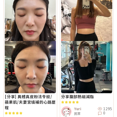
[分享] 異體真皮粉法令紋/
分享腹部熱磁減脂
蘋果肌/夫妻宮填補的心路歷
程
1295
Yuri
0
民眾