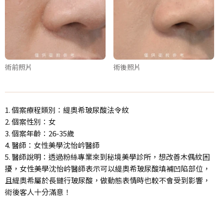
術前照片
術後照片
1. 個案療程類別：緹奧希玻尿酸法令紋
2. 個案性別：女
3. 個案年齡：26-35歲
4. 醫師：女性美學沈怡岒醫師
5. 醫師說明：透過粉絲專業來到秘境美學診所，想改善木偶紋困
擾，女性美學沈怡岒醫師表示可以緹奧希玻尿酸填補凹陷部位，
且緹奧希屬於長鏈行玻尿酸，做動態表情時也較不會受到影響，
術後客人十分滿意！