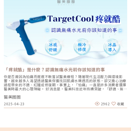
頻電波將熱能傳達至真皮層的醫美療程。透過電波與皮膚的電阻相互作用引
發熱能，激發膠原蛋白增生，使肌膚達到光滑、緊緻的效果。療程時間約45
至60分鐘左右，主要應用於細紋、輕度鬆弛等初老肌膚狀況。此外，根據不
同部位可選擇使用多種探頭，以達到最佳效果。 探頭種類 碧眼探頭 美體黃
金探頭 藍鑽探頭 紫鑽探頭 特色 美國FDA認證 改善眼周鬆弛 震動舒適 改善
產後鬆弛 經典探頭 全新升級 療程速度提升25% 作用面積增加33% 深度
1.1 mm 4.3 mm 4.3 mm 4.3 mm 面積 0.25 cm² 16 cm² 3 cm² 4 cm²
發數 450 500 1,200 600 900 療程時間 20至30分鐘 60分鐘以上 60至90
分鐘 35分鐘 45至60分鐘 適用部位 眼周 腹部、臀部等大型身體部位 臉、
四肢 臉部 臉、四肢 能量需控制得宜鳳凰電波的能量範圍為1.0至8.0，通常
臉部能接受的能量強度為3.5至5.5。脖子皮膚較薄，接受的強度範圍約2.5
至4.0。若超過5.5的能量將引發痛感，僅有1%的患者能夠接受超過7.0的強
度。有些人誤認為鳳凰的效果與能量強度成正比，事實上並非如此。超出範
圍的能量反而引起泛紅、刺痛，提升副作用的風險。與其追求高能量，不如
選擇「疊加法」，適當能量的交叉覆蓋，精準集中在拉提點，以提升療程效
果。同時，隨時與醫師溝通感受，讓醫師調整適合的強度，以確保療程舒適
與安全性。 （圖／TVBS新聞）副作用多數人療程後，通常能正常生活，並
「疼就酷」是什麼？認識無痛水光前你該知道的事
無明顯不適。極少數會有輕微泛紅或水腫，但屬正常現象，大約在數日至一
週內會逐漸消退。由於定錨式拉提的鳳凰療程痛感較低，患者無需接受睡眠
你是否曾因為怕痛而遲遲不敢嘗試醫美療程？隨著現代生活壓力與環境影
麻醉，能有效減少相關風險。適用族群如果改善輕度細紋或肌膚鬆弛的人，
響，越來越多人渴望透過醫美保養找回肌膚水嫩透亮的狀態，卻又擔心治療
皆適合接受鳳凰電波療程。術後保養療程後第一週，肌膚需加強保濕、舒
過程帶來的不適、紅腫或修復期。事實上，「怕痛」一直是許多消費者選擇
緩，不可使用含酒精、香料或酸類的護保養產品，以降低對肌膚的刺激。同
醫美時最大的心理障礙。 好消息是，醫美科技近年持續突破，「舒適、無
時，務必加強做好防曬措施。凍齡秘訣2拉皮手術的選擇有部分網友認為，
痛、零修復期」成為新標準！ 其中來自韓國的最新話題「Targetcool疼就
美鳳姐姐要實現逆齡效果，單憑鳳凰電波似乎難以達成，畢竟隨著年紀的增
醫美圈圈
酷」無痛水光，更徹底顛覆大家對水光針「會痛、需要恢復」的印象，從此
長，皮膚會流失許多膠原蛋白，造成皮膚鬆弛、下垂，可能透過拉皮手術，
不再因為怕痛而錯過變美的機會！這項技術以冷凍科技結合高速氣流，不需
2025-04-23
2962
收藏
才能完美鞏固不老神話的地位。接下來跟著小編來介紹拉皮手術的特色。拉
要任何針劑、全程無痛，能把珍貴的保濕精華直接導入肌膚深層。無論你是
皮手術利用切口將鬆弛的皮膚和筋膜分離，並視需要割除過多的皮膚，進而
忙碌上班族、怕痛族，還是敏感肌膚，都能在短時間內體驗到深層補水與膚
調整鬆弛，讓皮膚更緊緻。可區分為傳統拉皮手術和HD微創內視鏡拉皮手
質亮白的效果，療程後立即恢復日常，完全不用擔心紅腫、結痂或修復期，
術，切口位置和固定方式各有不同。 手術名稱 多層次拉皮手術 微創內視
讓醫美變得輕鬆零壓力。 隨著大家對「醫美無痛化」的期待不斷提升，
鏡拉皮手術 適合族群 皮膚嚴重鬆弛者 40至60歲熟齡者 療程材料 縫線／骨
「Targetcool疼就酷」的出現無疑是愛美族的救星，也是市場上少數能兼顧
釘 五爪釘／八爪釘 療程時間 3至4小時 2至3小時 恢復期 14至21天 約14天
效果、舒適與安全的高科技療程。不管你過去對醫美有多少疑慮，這次真的
維持效果 8至10年 5至8年 （圖／民視新聞網）凍齡秘訣3速效微整當道！
可以放心感受無痛美肌！「Targetcool疼就酷」是什麼？「Targetcool疼