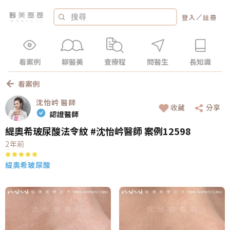
／
登入
註冊
看案例
聊醫美
查療程
問醫生
長知識
看案例
沈怡岒
醫師
收藏
分享
認證醫師
緹奧希玻尿酸法令紋 #沈怡岒醫師 案例12598
2年前
緹奧希玻尿酸