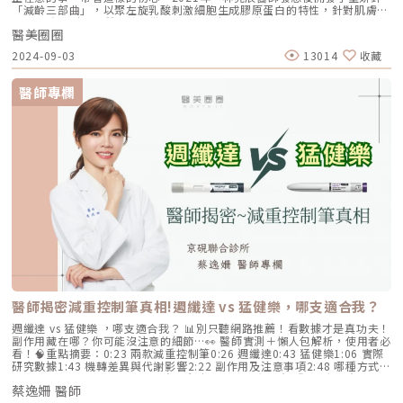
「減齡三部曲」，以聚左旋乳酸刺激細胞生成膠原蛋白的特性，針對肌膚拉
提、全臉塑形、膚質改善提供了全方面的解法。隨著法國高德美推出的
醫美圈圈
「AART美學評估系統」，和「HIT整體個人治療計畫」備受國際醫界肯定，
林亮辰醫師也受邀加入AART亞太區國際專家醫師六人小組，共同將治療分
2024-09-03
13014
收藏
析系統標準化。林亮辰醫師不僅研發了童妍針「減齡三部曲」，也將標準化
的分析與療程分與更多醫師們分享，每次開課都場場爆滿。圖／林亮辰皮膚
專科診所提供以雕塑藝術品概念設計的「減齡三部曲」移動了一下電腦螢
醫師專欄
幕，求學時就喜歡欣賞各類型藝術作品的林亮辰醫師，以油畫繪製人像的過
程來解釋「減齡三部曲」。第一步為結構打底，將童妍針施打在韌帶上讓全
臉輪廓緊緻塑型，接著是增強線條跟色彩，也就是45度側身時的臉型，最後
再去精修五官。突破過去醫美專注於個別五官的調整，「減齡三部曲」更在
意的是全臉的平衡，且因為施打童妍針後，膠原蛋白生長期可長達二十五個
月，因此在評估時更要以求診者三年、五年後的樣貌做長期性的規劃。林亮
辰醫師以「長期主義者」砥礪自己，也希望團隊、報名「減齡三部曲」的醫
師都能以此為目標。圖／林亮辰皮膚專科診所提供另一方面，泡製後的聚左
旋乳酸為水狀，流動性高、分子極小，施打的量、範圍、深度非常考量醫師
的經驗，也會影響想要達到的效果。也是當初林亮辰醫師創立「減齡三部
曲」的原因，希望多年施作經驗系統化，分享給更多願意長時間陪伴求診者
越來越好、越變越美的醫師。這樣的起心動念剛好也與研發、生產、製造童
妍針的高德美藥廠推出的AART/HIT觀念不謀而合。林亮辰醫師參加2024年
巴黎IMCAS世界抗老醫學會，會中高德美也發表最新數據證實：童妍針可調
控肌膚再生的基因，從源頭去除老化，讓肌膚微環境重返年輕的狀態。圖／
林亮辰皮膚專科診所提供「科學分析、標準化、個人化」讓每位求診者展現
自己的美「當初我在挑選產品、設計『減齡三部曲』時，我有三個標準：一
醫師揭密減重控制筆真相!週纖達 vs 猛健樂，哪支適合我？
是可以科學量表正確評估客戶需求；二是成分可以穩定達成效果；三是對皮
膚健康是否有學理上好處。」林亮辰醫師解釋。而AART是四個缺一不可的
週纖達 vs 猛健樂 ，哪支適合我？ 📊別只聽網路推薦！看數據才是真功夫！
醫美診療步驟：評估（Assessment）、解剖（Anatomy）、產品組合
副作用藏在哪？你可能沒注意的細節…👀 醫師實測＋懶人包解析，使用者必
（Range）、治療（Treatment），依照每個人的臉部特徵、肌膚狀況，去
看！🧠重點摘要：0:23 兩款減重控制筆0:26 週纖達0:43 猛健樂1:06 實際
打造客製化專屬診療方案。4D童妍針讓變美更加輕鬆自然好的產品經得起
研究數據1:43 機轉差異與代謝影響2:22 副作用及注意事項2:48 哪種方式適
時間考驗，好的品牌更會不斷的向上精進。2023年，膠原蛋白領導品牌
合我呢？3:10 對照表3:57 NG畫面🩺皮膚科 蔡逸姍醫師『蔡逸姍醫師』-FB
「童妍針」在上市25週年前夕，更從3D進階到4D版本。獨家專利技術二次
蔡逸姍 醫師
粉絲團🩺皮膚科 蔡逸姍醫師『蔡逸姍醫師』-IG🩺京硯聯合診所 -FB粉絲團
過篩保留20-25%最細緻的聚左旋乳酸微粒，讓膠原蛋白增生效果是 3D 的