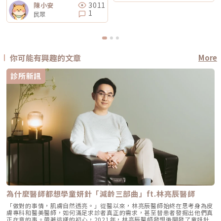
3011
陳小安
1
民眾
你可能有興趣的文章
More
診所新訊
為什麼醫師都想學童妍針「減齡三部曲」ft.林亮辰醫師
「做對的事情，肌膚自然透亮。」從醫以來，林亮辰醫師始終在思考身為皮
膚專科和醫美醫師，如何滿足求診者真正的需求，甚至替患者發掘出他們真
正在意的事。帶著這樣的初心，2021年，林亮辰醫師發想後開發了童妍針