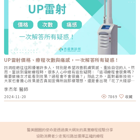
眼皮未形成而消失縫線鬆落是手術失敗其中之一，主要是手術過程縫合時不
材功成身退被吸收後，取而代之的是新生的結構支撐，讓拉提效果具備更長
牢固或是外力使縫線鬆落，造成雙眼皮無法形成並出現鬆落垂落的現象。建
期的續航力。客製化配置：因材施教的規格美學每個人的臉型都是獨一無二
議手術後應避免激烈運動及觸碰傷口，以降低縫線鬆落的風險。• 雙眼皮
的藝術品，因此不應有一套的公式。MINT 家族的多元化規格（從長達 42.4
過寬或過於狹窄醫師在術前與患者建議理想的雙眼皮褶痕，但還是有機會發
cm 的 EASY 到鼻部專用的短線），讓我們在臨床操作上更有選擇的權利：
生褶痕研判失誤的風險，使雙眼皮術後成效不如預期。為避免失誤情形發
針對中下臉下垂： 我們常用FINE+ 進行拉提，並搭配強韌的FIX+ 進行固
生，應在術前充分溝通，尋找臨床經驗豐富的醫師進行手術。• 雙眼皮褶
定。 針對精緻鼻型： TIP+ 與 UP+ 是鼻部雕塑的好幫手，能協助鼻頭微
皺太短通常發生這種情況可能是眼頭或是眼尾的脂肪太多，以及縫線時不牢
翹、縮窄鼻翼，提供穩定的結構支撐。 針對細節修飾： 比如嘴角下垂或輕
固，建議強化縫線或取掉過多的脂肪來解決。忽視傷口護理，可能引發的術
微的眼尾鬆弛，PETIT+ 的長度能做到精準的微調，讓美感更細膩。這樣應
後問題• 術後感染術後的初期前幾天，傷口容易會有滲血或是出現組織液
用，讓醫師能針對您的老化程度、脂肪厚度、甚至是對術後表情自然度的要
的情況，因此適時的清潔絕對不容忽視。如果未確實清潔，會引起細菌繁殖
求，進行多維度的設計。回歸真實的美，讓時間溫柔停留最後，我想對每一
導致傷口感染，造成其他嚴重的問題。• 產生疤痕由於每個人的體質不一
位追求美的朋友說：醫美的目的不是為了把妳變成「另外一個人」，而是找
樣，相對術後也會有不同程度上的疤痕，大多數疤痕會在幾個月後逐漸淡
回那個更有精神、更自信的自己。秘線拉提並不是一項「線越多越好」的療
化。對於容易有疤痕體質的患者，醫師會開立抗疤痕藥物，以預防疤痕產
程。過度的拉提會造成僵硬感，變成災難。在辰美學，我們重視的透過專業
生。患者務必遵照醫師指示用藥物，並且細心照護傷口，以降低疤痕產生的
UP雷射價格、療程次數與痛感，一次解答所有疑惑！
的術前評估，結合解剖學知識與醫師美感，讓每一條 MINT 線材都發揮它最
風險。• 術後不如預期術後最令人擔心的是激烈運動和不規律的生活作
大的結構價值。老化是一定的，但我們可以選擇老得更優雅。讓秘線拉提成
息，這些因素都往往影響傷口的癒合進度，如有上述的狀況也將提升手術失
凹洞痘疤往往困擾著許多人，特別是希望改善肌膚質感、重拾自信的人。然
為妳的支撐力，讓美麗在正確的層次上，自然綻放。秘線拉提常見問題深度
敗的風險。若要進行第二次手術的難度也較高，況且還需要投入更多金錢和
而，當談到雷射療程時，很多人心中總有這些疑問：「這項療程會很貴嗎？
解答 (FAQ) 秘線拉提和手術拉皮有什麼差別？ 手術拉皮（Facelift）需要開
時間來重修。與其面臨可能再度重修，不如細心照護好傷口。雙眼皮手術失
需要做幾次才能看到效果？過程會不會很痛？」除此之外，面對最新技術，
刀並切除多餘皮膚，適合重度下垂者；而秘線拉提屬於微創、非手術，透過
敗該怎辦？如何補救？• 找尋臨床經驗豐富的醫師如果要再度執行手術相
大家也會擔心效果是否真如宣傳所說那樣理想，還是會出現「花了大錢卻收
針孔入線，恢復期短，適合中輕度鬆弛並追求自然效果的族群。 施作後會
對於第一次更具挑戰性，也會提升手術複雜度，建議手術失敗的患者與醫師
效不大」的情況。UP雷射被視為治療凹洞痘疤的尖端科技，效果令人期
不會臉很腫或不能笑？ 術後會有輕微腫脹感（約 3-7 天），但只要避開過
雙方需充分了解失敗原因。因此選擇一家經驗豐富且設備完善的醫美診所非
李杰年 醫師
待，但不少人因為價格和痛感而猶豫不決。如何讓UP雷射治療更具CP值，
大的表情動作（如大笑、張大口嚼硬物），正確操作下通常不會影響日常社
常重要，以確保將受損的雙眼皮能安心交付給可靠的專業醫療團隊。• 重
成為大家最佳理想的選擇呢？杰膚美診所—李杰年院長將帶您了解如何以最
交與表情。 PDO 線材多久會吸收完？ 一般而言，PDO 材質約在 6-9 個月
2024-11-20
7869
收藏
新選擇施作方式在醫師了解患者失敗的主因後，會依照疤痕情況來評估，同
合適的方式進行UP雷射，達到更理想的效果，同時降低負擔與不適感。UP
左右會被完全代謝，但其引發的膠原蛋白支撐效果與組織復位感可維持 12-
時根據眼型、眼皮給予適合的解決方案。• 遵照醫囑定期回診醫師會詳細
雷射價格真的有比較高嗎?在美容醫學中，UP雷射是目前修復凹洞痘疤最先
18 個月，視個人體質而定。 做完電波還可以做埋線嗎？ 這就是我們常說的
解說術後的護理事項，患者應依照醫師指示使用藥物和定期回診進追蹤，同
進的技術，但許多人因為治療的價格和疼痛度而猶豫不決。本篇將帶您了解
「複合式治療」。電波負責收緊表層鬆散與提升膚質，秘線負責深層結構提
時也要努力維持良好的生活作息和習慣，有助於促進傷口更快地康復。
現今痘疤雷射治療的主流機種、基本原理和大致價格範圍，並解釋為什麼杰
拉，兩者相輔相成，效果更持久。 哪些人適合秘線拉提？ 中下臉鬆弛、輪
膚美診所推薦「複合式痘疤治療」，而非僅靠單一機種來改善疤痕。想改善
廓線模糊、蘋果肌下垂導致法令紋明顯、嘴邊肉困擾者。若曾接受過電音波
凹洞痘疤？雷射治療優缺點與CP值分析許多希望改善痘疤的患者，通常會
但希望拉提感更明顯，秘線拉提是非常理想的進階選擇。
先搜尋自己想使用的治療儀器，然後不斷打電話向各診所詢問價格，仿佛價
格是決定是否進行治療的最重要因素。不過，其實痘疤的治療方式應該根據
醫美圈圈的使命是透過廣大網友的真實療程經驗分享
疤痕的類型來選擇，並不是只有價格決定效果。即便是同樣的飛梭雷射，不
協助消費者少走冤枉路並選擇正確的療程
同品牌的機器表現也不盡相同；更重要的是，操作的醫師和施打方式會直接