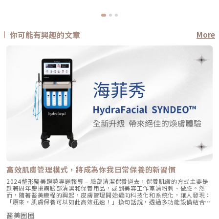
你可能有興趣的文章
More
高效肌膚管理模式，將成為你我日常保養的新習慣
2024整形醫美趨勢專題報導 – 臉部清潔保養過去，保養肌膚的方式主要是
趁著周年慶搶購臉部清潔和保養用品，或到美容工作室清粉刺、做臉。然
而，隨著醫美療程的興起，皮膚管理開始邁向科技化和系統化，讓人發現：
「原來，肌膚保養可以如此高效迅速！」換句話說，透過多功能設備結合各
種保養精華液或成分，進行全方位的皮膚清潔與煥新，儼然已是當今的一大
醫美圈圈
趨勢。深受全球愛美人士喜愛的煥膚領導品牌『HydraFacial海菲秀』真實