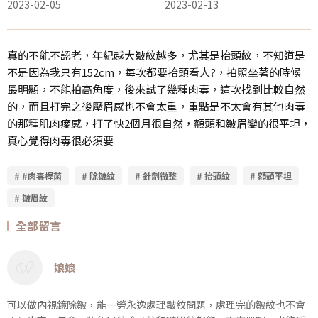
2023-02-05
2023-02-13
真的不能不認老，年紀越大皺紋越多，尤其是抬頭紋，不知道是
不是因為我只有152cm，每次都要抬頭看人?，拍照坐著的時候
最明顯，不能拍高角度，後來試了幾種肉毒，這次找到比較自然
的，而且打完之後壓眉感也不會太重，重點是不太會有其他肉毒
的那種肌肉痠感，打了快2個月很自然，額頭和皺眉變的很平坦，
真心覺得肉毒很必須要
# #肉毒桿菌
# 除皺紋
# 針劑微整
# 抬頭紋
# 額頭平坦
# 皺眉紋
全部留言
娘娘
可以做內視鏡除皺，能一勞永逸處理皺紋問題，處理完的皺紋也不會