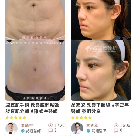
腹直肌手術 改善腹部鬆弛
晶亮瓷 改善下頷線 #李杰年
腹直肌分離 #陳威宇醫師
醫師 案例分享
1720
1606
陳威宇
李杰年
1
0
認證醫師
認證醫師