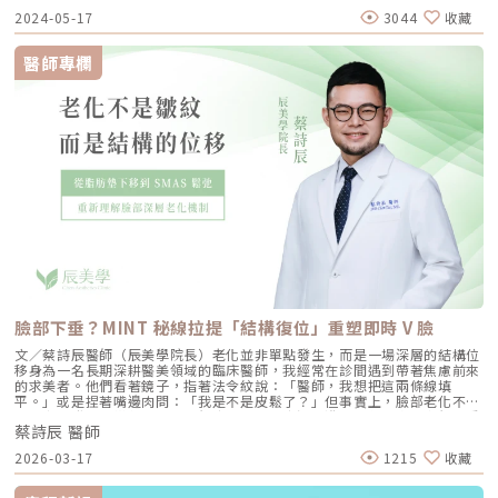
體現了這一趨勢，它運用專利渦漩注入技術，透過各種端頭與多款精華液，
2024-05-17
3044
收藏
搭配溫和去角質、抽取清潔毛孔、注入精華液護理之經典3步驟，提供具彈
性化的客製服務，既能深層清潔肌膚，又可改善細紋、色素沉澱、毛孔粗大
等問題，讓肌膚煥然一新；新一代的旗艦機種『HydraFacial Syndeo』更
醫師專欄
進一步升級了精華液的配方，並將系統全面自動化。市場另一款熱門護膚設
備『Derma Clear黑鑽水飛梭』則以質地柔軟的矽膠探頭和360度真空水螺
旋技術擄獲人心；對消費者而言，『HydraFacial海菲秀』通常用於整體煥
膚與保濕，而『Derma Clear黑鑽水飛梭』更擅長於深層毛孔的清潔和吸
取。對於更重視保養的族群，微侵入式的水光槍和水光儀可能更符合他們的
需求；例如：『DermaShine Pro水光槍』利用AI自動感應科技，搭配9針
極細可調式針頭，允許客製化調整，包括：注射內容物、施打劑量、治療深
度等；『HYCOOX海庫斯水光機』同樣採用智能全自動注射，可定點定量精
準注入至真皮層，並搭配5針／9針多針座加速療程。『Vital Injector3』則
增添可拆卸一次性過濾系統和專利回流閥系統，可避免治療過程中注射器吸
入雜質或血液回流而遭受污染，從而提升療程的衛生安全性；同時，消費者
個人也應注意，舉凡針具型的儀器療程都應使用一次性耗材，方可避免感染
風險。如果你尋求無針、無創、無修復期的肌膚管理模式，『SEYO無針水
光槍』會是理想的選擇之一，因其使用TAD無針透皮專利技術，將含有LP3
活性成分的安瓶精華滲透肌膚，再由LP3打開肌膚間隙進入肌底，一次10分
鐘療程如同於敷了100片面膜，而且頭皮、指甲、私密處等都是適用範疇。
隨著肌膚管理日益智能科技化，未來還可在累積大數據和持續優化治療參數
臉部下垂？MINT 秘線拉提「結構復位」重塑即時 V 臉
下，搭配不同的護膚調理成分，提供更精準且個人化的肌膚保養體驗。立即
點擊查看「臉部清潔保養」分類連結
文／蔡詩辰醫師（辰美學院長）老化並非單點發生，而是一場深層的結構位
移身為一名長期深耕醫美領域的臨床醫師，我經常在診間遇到帶著焦慮前來
的求美者。他們看著鏡子，指著法令紋說：「醫師，我想把這兩條線填
平。」或是捏著嘴邊肉問：「我是不是皮鬆了？」但事實上，臉部老化不是
一夕之間發生的變化，而是一個由內而外、由深而淺的連鎖反應。我們常看
蔡詩辰 醫師
到的輪廓線模糊、蘋果肌下垂，其實只是冰山一角。在表層皮膚之下，更關
鍵的是深層支撐結構逐漸失去了固定力。這包含脂肪墊的向下位移、SMAS
2026-03-17
1215
收藏
筋膜層的鬆弛，甚至連骨骼框架都會隨著時間吸收微縮。當這些深層的「鋼
筋地基」開始傾斜，單純依靠電波或音波這種「緊實皮膚」或「容積加熱」
的療程，有時會顯得力不從心。這時，我們就需要更精準、更有力的工具來