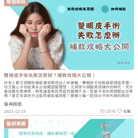
療程新訊
介入，而「秘線拉提（MINT Lift）」正是透過物理性的結構支撐，將位移的
組織送回它原本該在的位置。MINT 秘線的科學基礎：醫療級的安全承諾在
談論效果之前，我始終認為「安全性」是醫療的底線。許多愛美的人聽到
「埋線」會擔心線材是否會留在體內一輩子？是否會產生排斥？秘線拉提
（MINT Lift）使用的核心材質是 PDO（Polydioxanone，聚對二氧環己
酮）。這並不是什麼神祕的新東西，而是在外科手術中已安全使用數十年的
醫療縫線材質。它具備極佳的生物相容性，植入體內後會隨時間被自然分解
吸收。更重要的是，MINT 線材擁有美國 FDA、台灣 TFDA 以及全球超過
40 個國家的醫療器材核准。對醫師而言，這些國際認證代表每一根進入患
者皮膚的線材，都有著高度穩定的品質控管。在辰美學，我們選擇 MINT 的
原因很簡單：在追求美麗的路上，穩定性比話題性更重要。關鍵技術解析：
為什麼「360° 立體壓模」是線材界的進化？在過去，傳統的拉提線材多採
用「切割」方式製造倒鉤。想像一根吸管，如果你用刀在上面削出缺口來當
作倒鉤，雖然有了抓地力，但吸管本身變薄了，結構也就脆弱了。這就是為
什麼早期埋線容易發生「斷裂」或「線頭滑落」的原因。MINT 秘線採取的
則是專利「壓模（Press Molding）」成型技術。 這種技術不是破壞線體，
而是在完整的線身上，一體成型地壓印出立體倒鉤。這樣的製程保留了線身
雙眼皮手術失敗怎麼辦？補救攻略大公開！
最完整的強韌度。根據原廠實驗數據，MINT 的抗張強度與拉提力可達傳統
切割線材的 4 倍。此外，它的倒鉤設計是 360° 立體螺旋分布。這代表當線
許多人都引頸期盼著能擁有明亮迷人的美瞳，雙眼皮手術無疑是絕佳首選。
材進入皮下組織後，能像「螺旋」一樣，多維度緊緊抓取周圍組織，讓拉提
但又擔心手術結果未必如期望般理想，尤其現今網路資訊爆炸的時代，充斥
力平均分散，不再集中於單一點。這提升了固定力的穩定度，也讓術後的臉
著各種失敗案例，時常讓愛美民眾感到猶豫不決。那麼手術失敗問題出在哪
部線條更加平滑流暢，減少了局部凹陷的風險。醫師的臨床藝術：層次決定
裡？是否有其他方法能防範或補救呢？跟著小編一起探討手術失敗的原因，
美感，而非線材數量很多人會問：「蔡醫師，我拉全臉要幾條線？」其實，
以及術後未做好的護理可能帶來的後遺症。同時，也分享當不幸遇到雙眼皮
這是一個誤區。在臨床診斷中，我們追求的是「精準復位」，而非「數量多
醫美圈圈
手術失敗時，應該如何採取補救措施。探討雙眼皮手術失敗的根本原因•
寡」。層次的選擇很重要。 線材拉提的核心目標是 SMAS 筋膜層。如果埋
雙眼皮不對稱在康復期間雙眼皮因腫脹的狀態，會導致雙眼皮看似不夠對
2023-12-15
1570
收藏
得太淺，皮膚表面容易產生勒痕或不平整；埋得太深，則可能觸及神經血管
稱。通常會在腫脹減緩後得到解決，但仍有部分患者會感到不對稱。主要原
或無法有效帶動組織。透過 MINT 豐富的規格，醫師可以像建築師一樣精確
因是每個人的眉眼位置先天就存在差異，而且並不是每個人都呈現完美對
規劃： FINE+ 與 FIX+： 負責中下臉的大面積地基重建，解決蘋果肌與法令
稱。即便在手術過程，醫師盡力將褶皺達到對稱，但最終還是會呈現些微差
醫師專欄
紋。 PETIT+： 則是進行細部修飾，精雕輪廓邊緣與微小的組織下垂。
異。• 過多的雙眼皮褶皺呈現多層雙眼皮的主因通常與縫合過程有關，由
EASY： 針對難搞的雙下巴與頸部，延長拉提曲線，找回消失的下顎線。當
於縫合時未能完整固定縫線或形成沾黏，因此形成兩條或者多條雙眼皮線。
線材精準植入後，它會立即提供物理性的支撐感。隨著線材在吸收的過程
為了預防此情況發生，醫師在手術中完整縫合成為非常重要的關鍵。• 雙
中，會刺激周圍的組織啟動修復機制，產生自體膠原蛋白。這意味著，當線