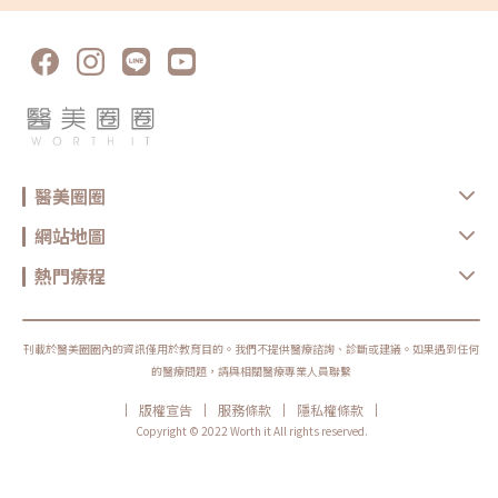
影響治療的效果。同一台雷射，交給不同醫師來做，效果也可能完全不同。
因此杰膚美診所都會建議患者，一定要來現場諮詢，了解適合自己的治療方
式，甚至大概需要幾次、每次治療的效果，才可以改善到自己希望的程度因
此，建議大家先來現場諮詢，根據自己疤痕的類型，選擇最合適的治療方
案，並了解需要的療程次數及每次可能達到的改善程度，這樣才能真正達到
想要的效果。在進一步了解之前，讓我們先來看目前市面上治療痘疤的雷射
儀器，了解它們的特點、優缺點，以及各自的CP值。傳統磨皮雷射(全破壞)
磨皮雷射是利用二氧化碳或鉺雅克雷射，針對肌膚表層的痘疤進行處理。它
能將痘疤邊緣及真皮層的肌膚去除，讓痘疤邊緣變得更平滑，並刺激膠原蛋
白再生，改善凹洞和痘疤。皮膚會看起來更平整，整體膚質會有所改善。不
過，傳統的磨皮雷射因為操作方式較為激烈，治療過程通常會帶來強烈的疼
痛感，術後的修復期也比較長，會有紅腫等反應。而且，這類治療的色素沉
醫美圈圈
澱風險相對較高，恢復時間也需要比較長。而且，由於操作難度較高，醫師
的經驗對效果影響極大，如果操作不當，甚至可能會加重痘疤的狀況。傳統
磨皮雷射的價格通常在每次1-2萬之間，具體價格會依照治療的部位而有所
網站地圖
不同。汽化式飛梭雷射(點狀破壞)飛梭雷射是利用陣式能量輸出的雷射治療
方式，能精準地將雷射光束以微小的點狀輸出，直達深層的真皮層，幫助改
善膚質。治療方式的點狀區域，會保留一些未受破壞的皮膚，形成像「島
熱門療程
狀」的區域，促使幹細胞向四周修復，縮短修復期。不過，因為這樣的治療
機制，往往需要多次療程才能達到理想效果。在進行飛梭雷射的初期，患者
通常可以看到明顯的改善，但隨著治療強度和點狀光束密度的提升，會逐漸
接近全面磨皮的治療效果。這也代表著需要多次治療，並且可能會遇到效果
逐漸停滯的情況。飛梭雷射的價格依治療範圍而異，局部治療單次大約需要
刊載於醫美圈圈內的資訊僅用於教育目的。我們不提供醫療諮詢、診斷或建議。如果遇到任何
5,000到8,000元，而全臉治療的價格大約在1萬到2萬之間。非汽化式飛梭
的醫療問題，請與相關醫療專業人員聯繫
雷射(非破壞性)非汽化式1550奈米雷射使用滾輪探頭輕輕滾動在皮膚上，將
能量傳遞至真皮層，波長不會傷害到皮膚表面，但能有效促進膠原蛋白增生
|
|
|
|
版權宣告
服務條款
隱私權條款
與重組，幫助改善凹痘疤。由於它不會損傷表皮，術後恢復期非常短，通常
不會結痂，只有少許的細微屑屑。此外，這項治療不僅能改善痘疤，還對皮
Copyright © 2022 Worth it All rights reserved.
膚修復、除皺和淡斑有很好的效果。非汽化式飛梭雷射的治療費用，全臉大
約在5千到8千元之間。皮秒雷射(非破壞性)皮秒雷射是大家熟悉的技術，與
傳統雷射不同，它運用了「光震波效應」，能將色素瞬間擊碎成微細顆粒，
不僅有助於治療斑點，還能搭配特殊的多焦透鏡，避免損傷表皮層，直接作