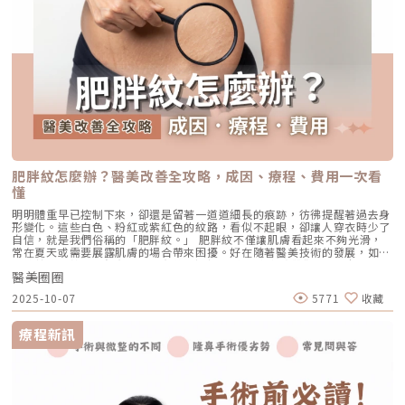
市面上有許多種抽脂儀器，從傳統抽脂、雷射溶脂、水刀抽脂、超音波抽
脂，到新一代的二代威塑抽脂，這些儀器主要是將脂肪處理得鬆散一些，避
開血管及組織後透過儀器將脂肪吸出體外，達到減脂的目的。➤抽脂手術步
驟（圖／欣莘時尚美學診所-劉家驎醫師提供）➤抽脂手術適合哪些人？（圖
／欣莘時尚美學診所-劉家驎醫師提供）▲需注意▲若有糖尿病、心臟病、
腎臟病、癲癇等慢性病、有生育計劃、哺乳期、未成年者均無法進行抽脂手
術。➤抽脂與溶脂有什麼不同？抽脂與溶脂是兩種不同減少脂肪細胞數量的
方法：抽脂是透過抽脂管直接將脂肪細胞吸出；而溶脂則是透過能量破壞、
分解脂肪細胞結構後，通過自然代謝來排出體外。下表也整理出抽脂與溶脂
的重點差異：（圖／欣莘時尚美學診所-劉家驎醫師提供）➤抽脂手術儀器比
較表（圖／欣莘時尚美學診所-劉家驎醫師提供）抽脂儀器可以輔助醫師在
手術過程中更順利完成，但最新的不一定最好，最好的也不一定適合你，最
重要的還是取決於醫師經驗累積及技術，選擇專精抽脂手術的專業醫師更重
要！…《點擊看完整文章介紹》文章轉載自「欣莘時尚美學診所-劉家驎醫
肥胖紋怎麼辦？醫美改善全攻略，成因、療程、費用一次看
師專欄」
懂
明明體重早已控制下來，卻還是留著一道道細長的痕跡，彷彿提醒著過去身
形變化。這些白色、粉紅或紫紅色的紋路，看似不起眼，卻讓人穿衣時少了
自信，就是我們俗稱的「肥胖紋。」 肥胖紋不僅讓肌膚看起來不夠光滑，
常在夏天或需要展露肌膚的場合帶來困擾。好在隨著醫美技術的發展，如今
想改善肥胖紋，已經有了更多有效的選擇。 這篇文章將帶你全面了解肥胖
醫美圈圈
紋形成原因、為什麼保養品難以改善，到各種肥胖紋醫美改善方式的解析，
以及不同療程的效果、費用與恢復期比較，如果你正在為肥胖紋煩惱，這篇
2025-10-07
5771
收藏
就是你的完整指南！什麼是肥胖紋？與妊娠紋有什麼不同？肥胖紋
（Stretch Marks，學名為皮膚擴張紋）是當體重快速增加、或青春期身體
迅速成長時，真皮層中的膠原纖維與彈性纖維會被過度拉扯、斷裂，進而引
療程新訊
起組織重組與疤痕樣變化。同時，紋路區域的表皮也會出現萎縮、變薄的情
況。肥胖紋特徵 初期：呈現紅色或紫紅色，稱為「新生肥胖紋」 後期：顏
色逐漸變淡，轉為白色或銀白色，觸感略凹陷 常見部位：腹部、大腿、臀
部、手臂、胸部與妊娠紋的差異妊娠紋是女性懷孕時因肚子迅速膨脹所產生
的紋路，本質上與肥胖紋相同，都是皮膚被過度拉扯造成。差別只在於「發
生的原因」，而非紋路本身。 紋路名稱 誘發因素 主要發生部位 肥胖紋 快