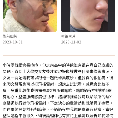
術前照片
術後照片
2023-10-31
2023-11-02
小時候就很會長痘痘，但之前高中的時候沒有很在意自己皮膚的
問題，直到上大學交女友後才發現好像該做些什麼來修復膚況，
女友一開始說我可以跟他一起做蜂巢皮秒，但我真的很怕痛，後
來爬文發現也可以打飛梭雷射，想說去試試看，感覺會比較不
痛。多重比較後我選擇去夏X診所做諮詢，諮詢過程中諮詢師很
有耐心，整體服務態度也很棒，諮詢師推薦我可以給診所的蔡X
庭醫師執行迷你飛梭雷射，下定決心的我當然也就購買了療程。
而在雷射開始前有敷麻藥，不過過程中我還是覺得有點痛，幸好
整個過程不會很久，術後護理師也有幫忙上藥膏以及告知我如何