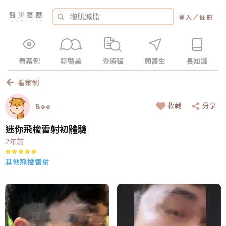
／
登入
註冊
看案例
聊醫美
查療程
問醫生
長知識
看案例
收藏
分享
Bee
迷你飛梭雷射初體驗
2年前
其他飛梭雷射