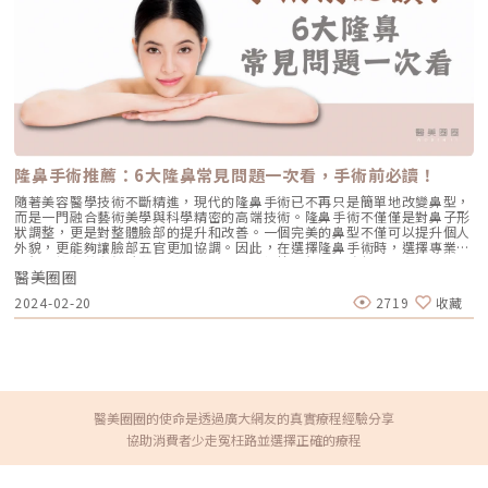
速增重或快速減重，體重在短期內大幅波動。 腹部、大腿、臀部、手臂、
胸部。 妊娠紋 懷孕期間，腹部極速膨脹，加上荷爾蒙（如鬆弛素、皮質
醇）變化，使皮膚纖維更脆弱。 腹部、胸部、大腿、臀部。 肥胖紋的高風
險族群，誰容易出現？雖然不是每個人都會長出肥胖紋，但有些人天生就是
「高風險族群」，出現機率比別人高得多。這和皮膚的彈性、荷爾蒙變化，
以及身形變化的速度息息相關。若正好符合以下特徵，就要特別小心，因為
肥胖紋很可能悄悄找上門！ 青春期快速長高或發育：青春期是肥胖紋的好
發期，尤其在身高驟增或體態急速變化時，皮膚真皮層的纖維難以跟上成長
速度，因此常在大腿、臀部、手臂等處出現初期紅色或紫紅色紋路。 體重
短期內大幅增減：不論是快速增胖或快速減重，短期內的體重劇烈波動都會
讓皮膚承受拉扯壓力。這類人群的肥胖紋通常分布在腹部、腰側或大腿外
隆鼻手術推薦：6大隆鼻常見問題一次看，手術前必讀！
側。 懷孕中的女性：孕期腹部快速膨脹，加上荷爾蒙變化（如鬆弛素與皮
質醇上升，讓皮膚更脆弱），妊娠紋幾乎成為孕婦的共同困擾。它和肥胖紋
隨著美容醫學技術不斷精進，現代的隆鼻手術已不再只是簡單地改變鼻型，
本質相同，只是誘因來自懷孕。 長期使用類固醇藥物：外用或口服類固醇
而是一門融合藝術美學與科學精密的高端技術。隆鼻手術不僅僅是對鼻子形
藥物可能抑制膠原蛋白合成，使皮膚變得更薄、更脆弱，進而增加肥胖紋或
狀調整，更是對整體臉部的提升和改善。一個完美的鼻型不僅可以提升個人
皮膚萎縮紋的發生機率。 家族遺傳：遺傳基因也會影響皮膚纖維的強韌
外貌，更能夠讓臉部五官更加協調。因此，在選擇隆鼻手術時，選擇專業的
度。如果父母曾有明顯的肥胖紋或妊娠紋，子女出現的風險也會相對提高。
醫師並擁有豐富經驗和精湛的技術，能夠根據每個人的臉部結構和需求，量
肥胖紋治療的最佳時機肥胖紋並不是一夜之間形成的，而是隨著時間逐漸從
醫美圈圈
身定制最適合的手術方案。然而，市面上隆鼻手術這麼多，隆鼻推薦的手術
紅紫色轉為白色。不同階段的肥胖紋，對治療的反應也不一樣。掌握正確的
方式有哪些？隆鼻手術與微整的不同之處又是什麼？隆鼻有哪些常見問題？
2024-02-20
2719
收藏
治療時機，不僅能提升效果，也能省下不少時間與金錢。 新生肥胖紋（紅
就讓小編逐一解答。隆鼻手術與微整隆鼻的不同？挺拔的鼻型能夠使整體臉
色、紫紅色）這個階段血管仍然活躍，紋路顏色偏紅或紫紅，表示組織修復
部視覺聚焦在中心，使臉部輪廓更加立體。然而，需要留意的是，鼻子並非
能力還存在。此時進行雷射、微針或其他刺激膠原蛋白的療程，效果通常最
越高越好，而是需要注重與其他五官的協調感以及整體臉型的和諧度。在鼻
好，淡化速度也較快。 成熟肥胖紋（白色、銀白色）隨著時間久了，血管
部整形方面，通常有2種方式可供選擇： 療程名稱 隆鼻手術 微整型隆鼻 重
逐漸退化，紋路變成白色或銀白色，觸感略凹陷。這類「陳年肥胖紋」改善
點 利用植入自體軟骨或異體材質，雕塑鼻型 填充物注射進行鼻部塑形 優勢
難度較高，通常需要較多次療程，並建議搭配複合式治療（如雷射＋電波或
客製化調整山根高度和鼻翼寬度改變鼻形 能對鼻頭和鼻翼塑形 近無傷口 恢
注射）才能達到明顯效果。 越早治療，越省時省錢如果等到肥胖紋完全變
復期短 費用親民 隆鼻手術方式該如何選擇？各項優劣勢選擇適合的隆鼻材
白後才開始治療，不僅淡化效果有限，還需要更多次數與更長的療程時間。
質是一項重要的決定，需要與醫師詳盡的討論。包括制定隆鼻手術的方式，
醫美圈圈的使命是透過廣大網友的真實療程經驗分享
相較之下，及早治療能在紋路還「年輕」時就有效抑制惡化，效果明顯、費
以及對不同材質的優缺點進行深入了解。 材質 矽膠 Gore-Tex 卡麥拉 玻尿
協助消費者少走冤枉路並選擇正確的療程
用也相對省。為什麼擦乳液或保養品效果有限？很多人一發現肥胖紋，就立
酸 自體骨 相容性 低 完全相容 完全相容 完全吸收 些微吸收 位移 易位移 高
刻狂擦乳液或買一堆「淡化紋路」的保養品，但用了好一陣子卻發現效果有
度會些微降低 不易位移 量太多可能會擴散 不位移 自然度 低 高 高 高 最高
限。為什麼會這樣呢？其實關鍵就在於肥胖紋的形成機制，它來自皮膚深層
觸感 不自然 佳 佳 佳 最佳 感染率 高 低 低 低 低 莢膜攣縮 高 機率極低 機
的結構改變，所以光靠表層保養，很難真正達到改善。 肥胖紋的核心問題