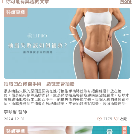
你可能有興趣的文章
More
醫師專欄
抽脂凹凸修復手術｜顯微套管抽脂
很多抽脂失敗的原因是因為在進行抽脂手術時並沒有把曲線設計放在第一
位，而是純粹移除脂肪而已，或是過度抽脂導致皮膚疤痕沾黏嚴重，所以才
會導致抽脂後衍生出凹凸不平、結構失衡的美觀問題。每個人肌肉骨骼都不
同，抽脂要達到平衡進而展現曲線美，不是抽越多就越美，透過抽脂達到精
緻勻稱曲線的目標，其實是非常仰賴醫師的技術與經驗。（圖／麗波永康國
李咏馨 醫師
際診所-李咏馨醫師提供）抽脂手術失敗的可能原因一、個體差異性：個人
先天條件不同，皮膚彈性較差或是先天肌肉、骨架差異，可能導致抽脂後效
2024-12-31
2775
收藏
果不理想，建議與經驗豐富醫師討論。二、醫師抽脂技術：抽脂手術過程中
抽脂量過多過少，或是抽脂疤痕不均勻，沒有好好設計身體曲線，都可能導
致抽脂失敗。三、對術後期望過高：術前與醫師溝通不完全，對於術後效果
醫師專欄
期望過高，可能導致術後對手術成果不滿意。四、醫生經驗不足：經驗豐富