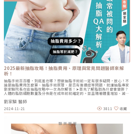
的醫生能更好地設計抽脂部位的曲線，對於抽脂手術術後動態、靜態時的曲
線、皮膚的質感、術後恢復速度等有更好的掌控度，也更有能力應對突發情
況。常見抽脂失敗後造成的狀況一、皮膚凹凸不平：動態活動時凹凸感明顯
二、術後比例不佳：屁股變成兩條微笑線、屁股掉下來、大腿細膝蓋腫、手
臂細手肘腫等等情況三、抽脂不均勻：術後曲線效果差(像是有抖抖的視覺
感)四、過度抽脂：皮膚質感差、疤痕明顯、感覺抽脂部位皮膚顏色暗紅、
怪怪的五、術後皮膚鬆弛：過度破壞皮膚支撐纖維，皮膚皺皺、鬆弛明顯抽
脂失敗後該怎麼補救抽脂修復手術第一步就要針對修復部位曲線重新設計，
才不會有大方向的結構問題，像是屁股掉下來、長屁股等等，這是第一個要
調整的地方。另外在抽脂失敗後，皮膚表面厚度不均的區域經常是「過凹與
過凸」的狀況同時發生，不論動態或靜態都容易看到一些凹凸不規則狀況。
處理方法歸納為兩個，透過以下圖示，更了解針對凹和凸的困擾如何做修
復。（圖／麗波永康國際診所-李咏馨醫師提供）凹的地方需評估受損程度
再做精確修補；凸的地方也要評估還需要留存多少，再做精確的移除。最後
再一起做大面積均勻化的操作，才能改善皮膚厚度不均的狀況，如何均勻地
將脂肪移植到凹陷處，也是需要醫師的技巧與臨床經驗，抽脂修復手術技術
2025最新抽脂攻略！抽脂費用、原理與常見問題醫師來解
難度較一般抽脂高出許多，需要經驗豐富的醫師才能達到良好效果。抽脂修
析！
復手術的困難度二次抽脂修復手術的難度是很高的，因為通常會出現明顯的
凹凸現象就代表底層的疤痕已經有不均勻的狀況，且底層的疤痕硬度較高，
抽脂手術百百種，到底差在哪？想做抽脂手術前一定有很多疑問，放心！不
也可能會沾黏到肌肉的筋膜，肌肉以及軟組織的界線比較難被清楚界定，因
論是抽脂費用怎麼算、抽脂手術原理、是否有後遺症等問題，就讓抽脂專家
此依照我們麗波團隊的經驗，還是要透過腫脹麻醉技術把肌肉跟脂肪的交界
劉家驎院長在這抽脂攻略中一次為你解答！➤首先了解脂肪為什麼會變胖？
清楚地分出，才能增加手術的安全性。利用顯微套管抽脂擅長處理較硬組織
人體的脂肪細胞數量及分佈是在成年前就確定的。並且隨著體重增加、減
脂肪的特性，對於處理二次修復手術就相對容易。（圖／麗波永康國際診
少，脂肪也會逐漸變大或變小。脂肪會囤積在身體的各部位，分為淺層脂肪
所-李咏馨醫師提供）凹凸不平修復合理的期待值抽脂失敗部位的疤痕組織
劉家驎 醫師
及深層脂肪，所產生局部肥胖或全身肥胖。（圖／欣莘時尚美學診所-劉家
並非一般的脂肪組織，比較堅硬，循環也比較差，脂肪移植的效果也會比較
驎醫師提供）身體脂肪分佈主要受到荷爾蒙影響，雌激素促使脂肪積聚在臀
差，為了要讓二次修復手術的脂肪移植存活率增加，手術必須先在該部位做
2024-11-21
3811
收藏
部、大腿；而睾丸素則促使脂肪積聚於腹部及腰部。這就是為什麼有一些局
增加循環的復甦準備，最後再運用顯微套管抽脂脂肪團塊小的特性，提高脂
部肥胖，即使再怎麼運動減肥也瘦不下來。➤抽脂等於減重嗎？抽脂與減重
肪的存活率，讓修復手術效果更好。不過對於已經產生凹痕的疤痕處，很難
完全不同，抽脂是一種快速減少局部脂肪細胞數量的手術方式，適合用於雕
完全消失，凹凸不平修復手術不容易，很難達到完美的狀態，但是會有一定
塑特定區域；而減重則是透過漸進且全身性的方式，將脂肪細胞體積縮小，
程度的進步。我們麗波團隊願意花更多的時間溝通，傾聽客戶真實內心的需
目的是改善整體健康以及體重管理。下表整理出抽脂與減重的各項差異：
要，細節與精緻度，是絕對的關鍵，讓您重拾自信。《點擊看完整文章介
（圖／欣莘時尚美學診所-劉家驎醫師提供）➤抽脂手術的原理是什麼？目前
紹》文章轉載自「麗波永康國際診所-李咏馨醫師專欄」