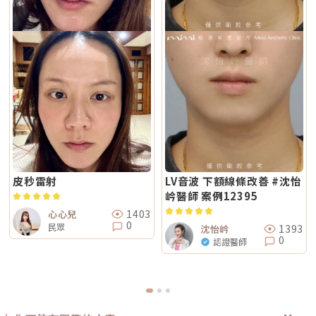
皮秒雷射
LV音波 下額線條改善 #沈怡
岒醫師 案例12395
1403
心心兒
0
民眾
1393
沈怡岒
0
認證醫師