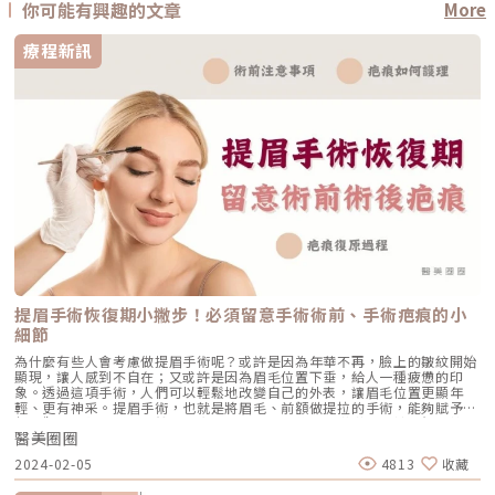
你可能有興趣的文章
More
療程新訊
提眉手術恢復期小撇步！必須留意手術術前、手術疤痕的小
細節
為什麼有些人會考慮做提眉手術呢？或許是因為年華不再，臉上的皺紋開始
顯現，讓人感到不自在；又或許是因為眉毛位置下垂，給人一種疲憊的印
象。透過這項手術，人們可以輕鬆地改變自己的外表，讓眉毛位置更顯年
輕、更有神采。提眉手術，也就是將眉毛、前額做提拉的手術，能夠賦予臉
部外觀更年輕、緊緻。然而，實現理想的手術效果不僅僅取決於醫師的技
醫美圈圈
術，還需要患者在手術後能嚴格遵守醫師囑咐的事項。這段關鍵期不僅關係
到手術結果的最終呈現，更直接影響整體恢復過程是否順利。小編將探討提
2024-02-05
4813
收藏
眉手術的恢復期、術前術後須知、疤痕照護，以利讀者更清晰了解提眉手
術。提眉手術前須知事項 蟹足腫或容易形成肥厚疤痕體質的患者應主動告