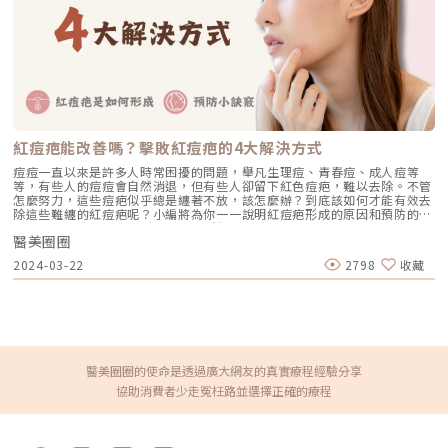
和、無香料、專為私密處設計的清潔產品。每天早晚一次就夠，不需要洗太
多！2. 穿對內褲、拒絕緊身褲選擇透氣、柔軟的棉質內褲，減少摩擦機會。
能不穿緊身褲就別穿，給私密處一點呼吸的空間，也是美白關鍵。3. 做好日
常保濕與護理就像臉部保養一樣，私密處也需要保濕！可以使用專為私密肌
膚設計的保濕乳霜或凝膠，幫助維持水分、舒緩乾癢、減少色素沉澱。有些
產品還含有熊果素、維他命C等成分，能夠溫和亮白私密肌膚。記得要挑選
無刺激、醫美等級比較安心！4. 私密處醫美療程如果你想要效果明顯一點，
醫美療程是近年很夯的選擇。像是： 私密處煥膚（雷射美白）：利用柔膚
雷射或皮秒雷射淡化色素。 私密處美白導入：透過脈衝電或超聲波導入亮
白精華，直達肌底。 美白保濕敷膜：有些診所提供私密處專用敷膜課程，
紅痘疤能改善嗎？擊敗紅痘疤的4大解決方式
溫和又放鬆！療程時間通常不長，也不會影響日常生活，適合想要「進階改
善」的你。5. 均衡飲食＋補充抗氧化營養素從內而外改善膚色也很重要！多
痘痘一直以來是許多人時常困擾的問題，舉凡生理痘、青春痘、成人痘等
吃富含維他命C、E、葡萄籽、多酚等抗氧化食物，可以幫助肌膚代謝黑色
等，有些人的痘痘會自然消退，但有些人卻留下紅色痘疤，難以去除。不管
素、提亮膚色。像是奇異果、莓果、番茄、堅果，都是美白好幫手！常見
怎麼努力，這些痘疤似乎總是纏著不放，該怎麼辦？到底該如何才能有效去
Q&A：你想問的我們都幫你整理好啦！Q：男生會在意女生私密處的顏色
除這些難纏的紅痘疤呢？小編將為你一一說明紅痘疤形成的原因和預防的小
嗎？A：每個人喜好不同，但比起「白不白」，多數人更在意清潔、健康與
訣竅，並分享紅痘疤4大解決方式，幫助你擺脫煩人的痘疤問題。紅痘疤是
自信。如果你因為暗沉而沒自信，那就值得好好處理。Q：自己在家用美白
醫美圈圈
如何形成？痘痘發炎嚴重時，會發生微血管擴張、局部水腫，變成淡紅色、
霜塗私密處可以嗎？A：不建議隨便使用臉部或身體用的美白產品，可能會
輕微腫脹的痘疤。但之後會因為時間的關係，發炎狀況會逐漸減輕，微血管
2024-03-22
2798
收藏
過敏或刺激。最好選擇醫師推薦、針對私密肌研發的產品。Q：保養多久可
也會恢復正常，而紅色痘疤通常會漸漸消退。若時間久了紅痘疤仍未消失，
以看到效果？A：日常保養大約需 2-3 週以上才會明顯，醫美療程則依照種
有可能因當初痘痘發炎情況較為嚴重，或者是體質的關係，發炎時引起的血
類不同，可能一次就有感。要有耐心，別期待「立刻變白」喔！私密處暗沉
管組織沒有完全恢復。此外，黑色素沈澱在皮膚表面也可能造成痘疤呈現暗
不是羞恥，而是可以改善的小困擾！其實，私密處黑色素沈澱並不代表你不
紅色。預防出現紅痘疤的小訣竅以下是3種預防紅痘疤形成的小訣竅： 控制
乾淨、不衛生，而是生活習慣與生理變化的自然結果。重點不是「變白給別
痘痘發炎：紅痘疤形成主要是因為痘痘發炎太嚴重，所以當臉上長痘痘時，
人看」，而是為了自己更自在、更自信。從簡單的清潔保養開始，慢慢建立
應及早使用醫生開的藥物或藥膏來控制痘痘發炎，可以降低紅痘疤出現的機
正確觀念，如果想加強改善，也可以考慮專業醫美療程。愛自己，從私密處
率。 做好防曬措施：臉上有痘痘時，要多加注意防曬，外出活動時記得塗
開始！★溫馨提醒★小編要提醒大家，醫療並非單純的商業交易，所有的療
抹防曬霜或用物理性防曬的方式，才能防止黑色素沈澱，減少紅痘疤的產
醫美圈圈的使命是透過廣大網友的真實療程經驗分享
程都伴隨著風險。因此，作為消費者應該謹慎選擇合適的醫療方案，以確保
生。 避免擠痘痘：除了可能造成傷痕外，擠痘痘還容易引起細菌感染，導
協助消費者少走冤枉路並選擇正確的療程
安全與健康。
致更嚴重的發炎反應，進而造成臉上永久性的痘疤，所以要避免擠痘痘，讓
痘痘自然痊癒。紅痘疤的解決方法有哪些療程？要有效改善紅痘疤，最好的
方法之一就是盡早採取行動，最常見的改善方式是雷射療程，有許多種雷射
療程可用於改善紅痘疤。 皮秒雷射皮秒雷射通常用來處理雀斑、曬斑、肝