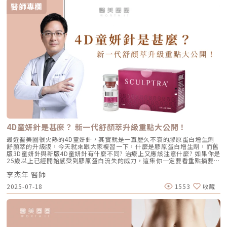
知醫師。 使用抗凝血藥劑成分藥物的患者應告知醫師，包括定期服用的藥
醫師專欄
物。 術前應戒煙戒酒：建議提前停止吸菸和飲酒，尼古丁和酒精會對術後
傷口癒合造成不利影響。 術前避免攝取維生素E、活血性中藥、阿斯匹靈：
以預防術後出血，減輕術後腫脹。 如需全身麻醉，術前8小時內不得進食，
以降低手術麻醉期間患者發生胃食道逆流的風險。 術前去除指甲油：如有
水晶指甲或塗抹指甲油，前一天必須卸除，以確保術中麻醉血氧值的正確測
量。 術前需取下所有飾品：含活動假牙、隱形眼鏡、手錶、戒指、耳環
等，以避免手術中的導電危險。 手術當天不得化妝：有利於觀察手術中是
否有出血情況。 女性應避免在經期、孕期、哺乳期進行手術。提眉手術術
後留意事項 術後的瘀青或腫脹會因每個人體質差異而有不同程度的表現。
通常在一週內會逐漸減輕，使得手術恢復期相對短暫。 術後疤痕的形成，
除了會因為醫師技術和體質差異的影響外，後期的傷口護理也是關鍵之一。
建議使用去疤產品能夠有效淡化疤痕。 注意保持傷口的清潔和妥善照顧，
以預防感染或傷口癒合困難。 睡覺時可使用枕頭來提高頭部，能防止血液
回流引起腫脹。 出門時可上底妝，戴太陽眼鏡以遮擋傷口，但動作要輕
柔，防止拉扯到傷口。 由於傷口位置在眼部周圍，應避免做讓眼壓過高的
活動，例如哭泣或長時間用眼。 傷口保持乾爽清潔，擦拭時使用消毒過的
棉花棒或無菌棉枝，避免細菌感染。 如果有蟹足腫或傷口癒合困難的情
4D童妍針是甚麼？ 新一代舒顏萃升級重點大公開！
況，應在術前告知醫師。 術後3天可透過冰敷以減緩腫脹和痛感，第4天後
可改用溫熱敷。提眉手術恢復期一般來說，約10天內即可感受到消腫減退，
最近醫美圈很火熱的4D童妍針，其實就是一直歷久不衰的膠原蛋白增生劑
而眼部周圍可能出現的瘀青，會視個人體質而有所不同，通常會在2週內逐
舒顏萃的升級版，今天就來跟大家複習一下，什麼是膠原蛋白增生劑，而舊
漸消退。在手術後的3至4天左右，傷口可能會有較明顯的腫脹，這時建議進
版3D童妍針與新版4D童妍針有什麼不同? 治療上又應該注意什麼? 如果你是
行局部冰敷並多加休息。之後腫脹將會迅速減退，而傷口需遵從醫師囑咐換
25歲以上已經開始感受到膠原蛋白流失的威力，這集你一定要看重點摘要：
藥。到了手術後的1週，患者需前往診所回診，以觀察傷口的恢復情況。提
0:47 3D舒顏萃與4D童妍針作用機轉是什麼？01:25 舒顏萃特色是什麼？
眉手術後疤痕的復原解析提眉手術通常會移除多餘的眼皮組織，並進行層層
李杰年 醫師
03:04 4D童妍針升級重點LINE官方帳號一對一咨詢👉
縫合。大多數患者最關心的是手術後形成的疤痕。提眉手術後的疤痕演變如
https://reurl.cc/x3EQZN歡迎訂閱我的頻道👉https://reurl.cc/nY51k8關
2025-07-18
1553
收藏
下： 術後1至2週，初期癒合的傷口會呈現紅色，未來疤痕顏色會逐漸變
注杰膚美診所FB👉https://reurl.cc/XQljva杰膚美診所官網👉
淡。 約1個月左右，疤痕已經淡化，除非仔細觀察，否則不容易察覺。 由於
https://jfmskin.com/關注李杰年醫師FB👉https://reurl.cc/Mzk0nm杰膚
每個人體質差異，有部分人可能在術後暫時出現疤痕變黑的現象，通常需要
美診所地址：104台北市中山區復興北路50號2樓電話：02-8772-6625
1到3個月的時間來調整。提眉手術後疤痕如何護理？傷口完全癒合後，可以
使用一般的眼霜或其他臉部保養品進行護理。對於積極保養的人，可以考慮
搭配使用除疤藥膏。在疤痕完全淡化之前，建議使用眉筆來化妝，以達到遮