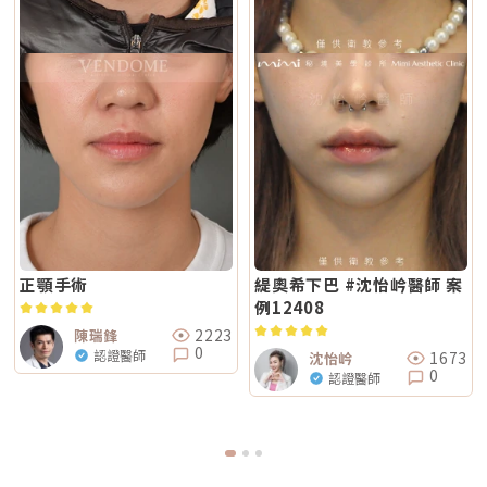
正顎手術
緹奧希下巴 #沈怡岒醫師 案
例12408
2223
陳瑞鋒
0
認證醫師
1673
沈怡岒
0
認證醫師