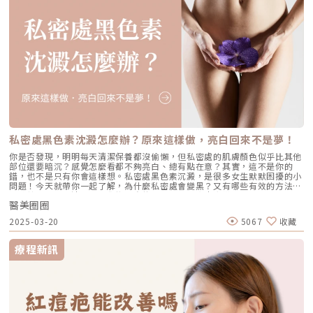
掩的效果。一旦疤痕穩定，對於眉毛稀疏或對疤痕很在意的人，也可以考慮
利用眉毛紋繡等方式進行修飾。延伸閱讀：「靚眉」不是夢！掌握提眉手術
費用與眉毛下垂的各種成因★溫馨提醒★小編要提醒大家，醫療並非單純的
商業交易，所有的療程都伴隨著風險。因此，作為消費者應該謹慎選擇合適
的醫療方案，以確保安全與健康。
私密處黑色素沈澱怎麼辦？原來這樣做，亮白回來不是夢！
你是否發現，明明每天清潔保養都沒偷懶，但私密處的肌膚顏色似乎比其他
部位還要暗沉？感覺怎麼看都不夠亮白、總有點在意？其實，這不是你的
錯，也不是只有你會這樣想。私密處黑色素沉澱，是很多女生默默困擾的小
問題！今天就帶你一起了解，為什麼私密處會變黑？又有哪些有效的方法可
以改善？一次說清楚，讓你找回自信！為什麼私密處會變黑？常見4大原因
醫美圈圈
首先，我們得先搞清楚「變黑」的原因，這樣才知道要從哪裡下手改善！1.
摩擦摩擦再摩擦緊身褲、蕾絲襪、走路摩擦……都會刺激皮膚，讓黑色素開
2025-03-20
5067
收藏
始堆積。尤其是大腿根部與內褲接觸的地方，長期下來容易變得暗沉。2. 除
毛過度刺激不管是刮毛、蜜蠟、還是雷射除毛，只要方式不當，都可能對私
密肌造成刺激，引發黑色素沉澱。就像臉部有痘疤一樣，肌膚被反覆拉扯或
療程新訊
刺激，難免留下痕跡。3. 荷爾蒙變化懷孕、經期、服用避孕藥、甚至年齡變
化，都會影響體內荷爾蒙平衡，使得私密處肌膚顏色變深，這是一種「自然
生理現象」。4. 清潔過度或不當有人洗不乾淨，也有人洗太乾淨。使用太刺
激的清潔產品，或是過度搓洗，反而會破壞肌膚屏障，讓黑色素更容易沉
澱。私密處暗沉怎麼辦？5 種改善方式知道原因後，當然要學會怎麼「反
黑」！下面幾種方法，幫你找回粉嫩自信：1. 選對私密清潔用品別再用臉部
或身體的肥皂清洗私密處了！私密肌膚的 pH 值與臉部不同，建議選擇溫