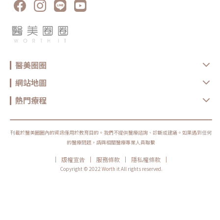
斑，對於輕微凹陷型的痘疤也有不錯的效果。但你可能會好奇，因為皮秒雷
射的目標應該是黑色素，不是紅血球，那麼為什麼它會對紅痘疤有效呢？雖
然還沒有實驗證明有真正作用機制，但一般認為皮秒雷射能夠改善受損的真
皮組織，修復並且變得更健康，進而改善紅色痘疤的狀況。 M22彩衝光結
合了530-650 / 900-1200nm寬光譜和雙波長，可針對皮膚淺層和深層血管
進行處理。透過作用於血液中的含氧血紅素，吸收光能後使血管凝結和收
縮，最終恢復正常狀態。與傳統脈衝光相比，M22彩衝光能夠提供更均勻且
穩定的能量分佈，解決了疼痛和燙傷的問題。此外，還可以根據不同的需求
調整至7種不同範圍的波段，因此能夠應對各種肌膚問題。 櫻花染料雷射 如
醫美圈圈
果紅痘疤情況較為嚴重，建議可以接受櫻花染料雷射。這項療程使用
595nm光源，能將光能轉變為熱能，促進微血管增生，有助於改善各種問
題，如血管病變、青春痘、疤痕、淺斑、曬斑和雀斑等。此外，脈衝技術可
網站地圖
以讓血管受熱更加均勻，再加上專利的冷卻系統，能有效減少瘀青的風險，
因此是非常安全的雷射方式。 飛梭雷射飛梭雷射和皮秒雷射的原理相似，
都是透過修復受損的真皮層組織，使皮膚感覺到已經修復，進而促使血管收
熱門療程
縮，並間接改善紅色痘疤。紅色痘疤其實是一個正在發炎的過程，所以需要
積極處理，才能避免它進一步發展成凹疤。由於改善紅疤的成本相對較低，
如果等到變成凹疤，還會涉及到組織流失和表面修復等問題，治療會變得更
加複雜，花費的錢也會更多。所以盡早找專業醫師治療，才能讓痘疤快速消
退。★溫馨提醒★小編要提醒大家，醫療並非單純的商業交易，所有的療程
刊載於醫美圈圈內的資訊僅用於教育目的。我們不提供醫療諮詢、診斷或建議。如果遇到任何
都伴隨著風險。因此，作為消費者應該謹慎選擇合適的醫療方案，以確保安
的醫療問題，請與相關醫療專業人員聯繫
全與健康。
|
|
|
|
版權宣告
服務條款
隱私權條款
Copyright © 2022 Worth it All rights reserved.