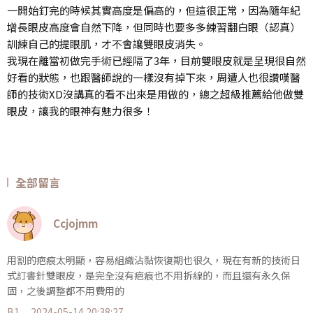
一開始釘完的時候其實高度是偏高的，但這很正常，因為隨年紀
增長眼皮高度會自然下降，但同時也要多多練習翻白眼（認真）
訓練自己的提眼肌，才不會讓雙眼皮消失。
我現在離當初做完手術已經隔了3年，目前雙眼皮就是呈現很自然
好看的狀態，也跟醫師說的一樣沒有掉下來，周遭人也很讚嘆醫
師的技術XD沒講真的看不出來是用做的，總之超級推薦給他做雙
眼皮，讓我的眼神有魅力很多！
全部留言
Ccjojmm
用割的疤痕太明顯，容易組織沾黏恢復期也很久，現在有新的技術日
式訂書針雙眼皮，是完全沒有疤痕也不用拆線的，而且還有永久保
固，之後調整都不用費用的
B1
2024-05-14 20:38:27