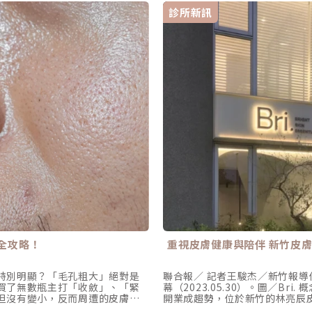
診所新訊
全攻略！
重視皮膚健康與陪伴 新竹皮膚專
特別明顯？「毛孔粗大」絕對是
聯合報／ 記者王駿杰／新竹報導
買了無數瓶主打「收斂」、「緊
幕（2023.05.30）。圖／B
但沒有變小，反而周遭的皮膚變
開業成趨勢，位於新竹的林亮辰皮
的橡皮筋，光靠日常塗抹保養品是
管概念」，更加重視「病人的皮