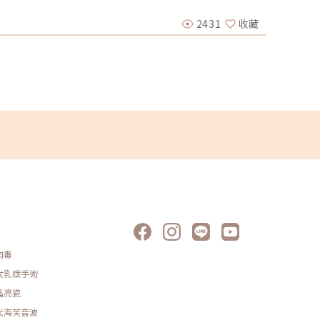
劉家驎 
指出，希望「Bri. 概念館」能讓醫美回歸科技化、專業
較好嗎?
指出，「Bri. 概念館」的優勢是將民眾照顧皮膚的權利
脂嗎?06:
2431
收藏
2025-
多居家照顧的手段與方法，需要醫師時時監督與教育，
✉️看完
眾回診，回顧保養狀態與技巧，這是「Bri. 概念館」的特
https:
過去民眾對皮膚科的印象往往只停留在診問診和開藥的層面。
看案例｜ht
皮膚問題有了更多選擇，如雷射、微整形等。而Bri. 概
賢佐醫師粉
「病人的皮膚健康與陪伴」，除了診斷和治療，更強調正
｜http
首位，讓每個人都能擁有健康的膚質和容光煥發的狀態。
尚美學診
right」，以皮膚健康為基石，提倡全新保養概念。不使用浮
鐘）🚩
容貌焦慮。Bri. 概念館鼓勵人們接納自身的瑕疵，展現
作洽談：
美民眾都能享受到個人化的皮膚健康療程，遠離盲目追求
治療效
美，讓皮膚散發自然光彩。今天開幕會現場也邀來鴻梅文
順、三頁文設計創辦人及金曲獎視覺總監顏伯駿，以及熱
加持。Bri. 概念館指出，希望開幕替新竹地方帶來全新
創新的設計下，概念館將展現一種煥然一新的皮膚科型
。林亮辰（中）指出，希望「Bri. 概念館」能讓醫美回
、販售化。記者王駿杰／攝影位於新竹的林亮辰皮膚專科
。圖／Bri. 概念館提供文章出處：UDN聯合新聞網查看原
肉毒
女乳症手術
晶亮瓷
代海芙音波