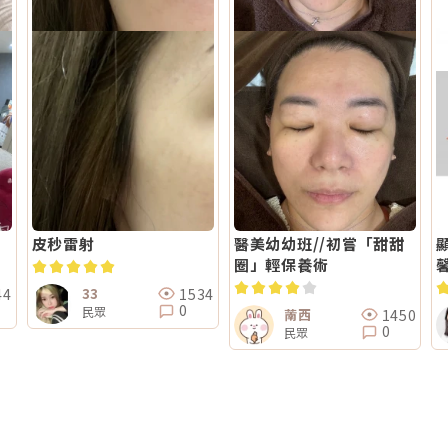
皮秒雷射
醫美幼幼班//初嘗「甜甜
圈」輕保養術
馨
44
1534
33
0
民眾
1450
萳西
0
民眾