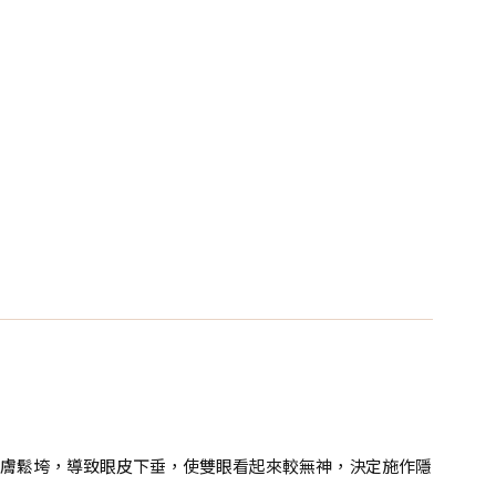
皮膚鬆垮，導致眼皮下垂，使雙眼看起來較無神，決定施作隱