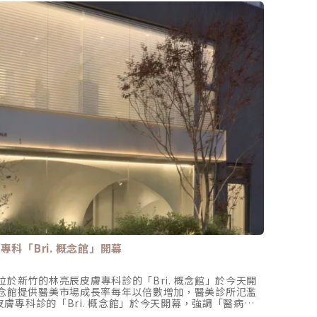
醫師
科「Bri. 概念館」開幕
抽脂Q
位於新竹的林亮辰皮膚專科診的「Bri. 概念館」於今天開
最辛辣
ri. 概念館提供醫美市場成長率每年以倍數增加，醫美診所氾濫
家聽🔥
膚專科診的「Bri. 概念館」於今天開幕，強調「醫病共
💗重點
膚健康與陪伴」，除了診斷和治療，更強調正確的保養觀
管嗎?0