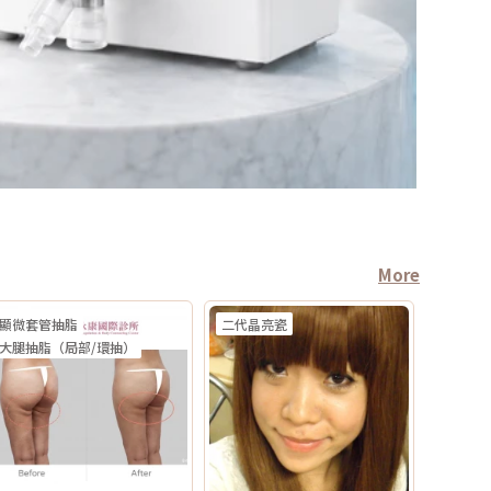
More
顯微套管抽脂
二代晶亮瓷
大腿抽脂（局部/環抽）