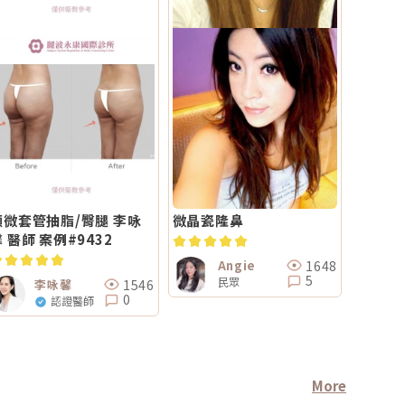
顯微套管抽脂/臀腿 李咏
微晶瓷隆鼻
 醫師 案例#9432
1648
Angie
5
民眾
1546
李咏馨
0
認證醫師
More