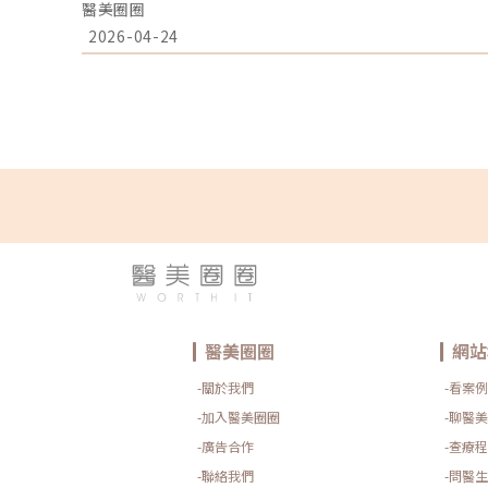
醫美圈圈
很難「完全逆轉」的。想要有效改善毛孔粗大，我們必須
「型」，才能對症下藥！這篇文章將帶你從日常保養到專
2026-04-24
的終極對策。為什麼我的毛孔會變大？揭開毛孔粗大的 6
得先抓出讓毛孔變大的罪魁禍首。毛孔粗大絕對不是單一
素交織而成的結果：1. 【油脂型毛孔】：中東油田的擴
道。當你的皮脂腺天生比較發達，或是受到氣溫升高、荷
響，導致出油量大增時，通道就會被迫「擴建」來排出這些
孔】：通道堵塞引發的連鎖反應健康的肌膚會自然代謝老
廢棄角質就會和皮脂、空氣中的髒污混合在一起，死死地
孔就像被塞了軟木塞一樣，被越撐越大。3. 【老化型毛
皮層中的「膠原蛋白」和「彈力蛋白」就像是撐起毛孔的
長期不防曬導致的「光老化」，地基流失、失去支撐力，
力往下垂。4. 【缺水型毛孔】：肌膚乾旱造成的表面危
極度缺水時，毛孔周圍的表皮細胞會像失去水分的蘋果一
在細胞與細胞之間的縫隙變大之下，視覺上毛孔就顯得非常
癢硬擠留下的歷史遺跡嚴格來說這已經是「痘疤」的範疇
痘，或是手癢過度暴力擠壓，導致真皮層組織嚴重受損。
化拉扯，最終形成不可逆的凹洞。6. 【蟎蟲型毛孔】：
本來就有共生的「蠕形蟎蟲」，但當免疫力下降、皮脂分
膜時，蟎蟲就會大量異常繁殖。牠們會啃食皮脂、進出毛
醫美圈圈
網站
毛囊發炎，進而把毛孔撐大。如何從日常居家保養穩住毛
經擴大的毛孔完全「縮回」，但正確的居家保養，能幫助
-關於我們
-看案例
善整體膚質的平滑度。1. 溫和清潔，不過度刺激：選擇
潔 1～2 次即可。避免頻繁使用磨砂或強力去角質產品，以
-加入醫美圈圈
-聊醫美
使用酸類，幫助代謝角質：對於油脂分泌較旺或粉刺型毛
-廣告合作
-查療程
酸類保養品： 水楊酸（BHA）：脂溶性，能深入毛孔幫
理。 果酸（AHA，如甘醇酸、乳酸）：主要作用於表層
-聯絡我們
-問醫生
酸：屬於果酸的一種但兼具親脂特性，屬較溫和的酸類選擇。