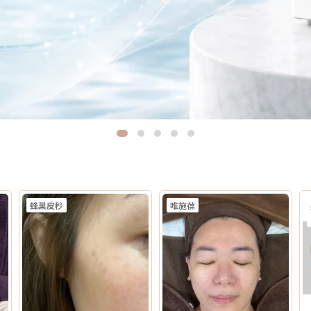
蜂巢皮秒
唯施葆