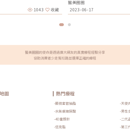
醫美圈圈
先搞懂你的毛孔是哪一種
念，將皮膚健康置於首位，林亮辰
業醫美療程，全面拯救毛孔粗大
化，而非商品化、販售化。林亮辰
1043
收藏
2023-06-17
大元兇在探討怎麼解決之前，我們
還給自己，因為皮膚科問題是很
原因造成的，通常是以下幾個因
「Bri. 概念館」會耐心陪伴民
建工程毛孔是皮脂排出的主要通
色。「Bri. 概念館」表示，
爾蒙波動、常吃高油高糖食物影
隨著醫學美容的發展，人們對解決
大量油脂。2. 【角質型毛
念館與眾不同之處在於更加重視
廢角質，但如果代謝異常，這些
確的保養觀念，將皮膚健康置於
堵塞在毛孔開口。久而久之，毛
Bri. 概念館的核心理念是「B
孔】：膠原蛋白流失的初老警報真
誇的行銷術語，也不引發消費者的
堅固地基。隨著年齡增長，或是
真實的容光煥發和自信。每位求
醫美圈圈的使命是透過廣大網友的真實療程經驗分享
毛孔邊緣的肌膚就會順著地心引
所謂的完美外表，而是追求健康
協助消費者少走冤枉路並選擇正確的療程
機這點常被許多人忽略！當角質層
創志業股份有限公司執行長陳添
樣乾癟、萎縮，無法飽滿排列。
門電視劇《茶金》的女主角連俞涵
明顯。5. 【疤痕型毛孔】：手
的皮膚健康體驗，在名人加持和
。過去長了嚴重的發炎性青春
態，並為人們帶來全新的生活樣貌
在傷口修復的過程中產生了纖維
歸科技化、專業化，而非商品化
隱形的微小房客在作怪我們的臉上
診的「Bri. 概念館」於今天開幕
泌失衡，或是過度清潔破壞皮脂
始文章⎋
囊，蟲體的排泄物與屍體會引發
地圖
熱門療程
孔不失控？雖然保養品無法讓已
控制毛孔不再進一步擴張，並改
-顯微套管抽脂
-天使
胺基酸系等溫和潔顏產品，一天清
減少對皮膚屏障的刺激。2. 適度
-水無痕玻尿酸
-男性
孔，可在醫師或專業建議下使用
-4D童顏針
-二代
助油脂代謝，常用於黑頭與粉刺調
角質更新，改善肌膚粗糙。 杏仁
-倍克脂
-第三
3. 抗老成分 A醇