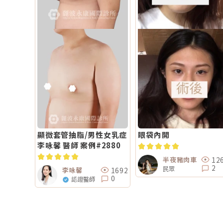
顯微套管抽脂/男性女乳症
眼袋內開
李咏馨 醫師 案例#2880
12
半夜豬肉車
2
民眾
1692
李咏馨
0
認證醫師