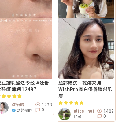
聚左旋乳酸法令紋 #沈怡
臉部暗沉、乾癢來用
岒醫師 案例12497
WishPro亮白保養臉部肌
膚
1223
沈怡岒
0
認證醫師
1407
alice_hui
0
民眾