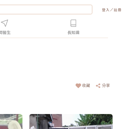
／
登入
註冊
問醫生
長知識
收藏
分享