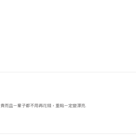
貴而且ㄧ輩子都不用再花錢，重點ㄧ定變漂亮.