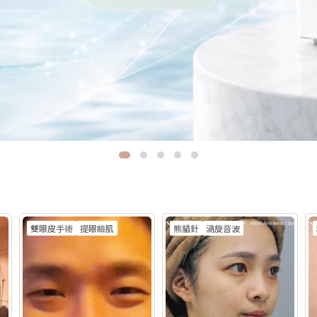
雙眼皮手術
提眼瞼肌
熊貓針
渦旋音波