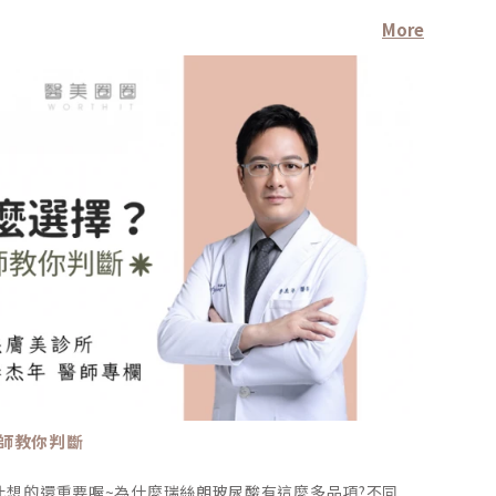
More
醫師
師教你判斷
五個點
比想的還重要喔~為什麼瑞絲朗玻尿酸有這麼多品項?不同
文 /