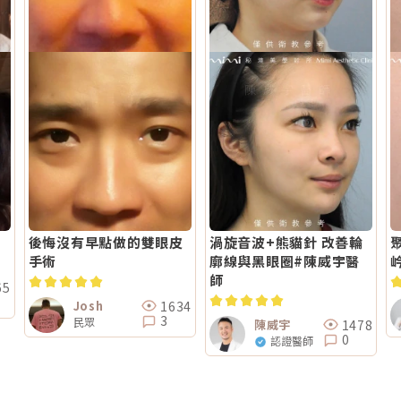
後悔沒有早點做的雙眼皮
渦旋音波+熊貓針 改善輪
手術
廓線與黑眼圈#陳威宇醫
師
65
1634
Josh
3
民眾
1478
陳威宇
0
認證醫師