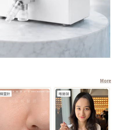
More
精靈針
唯施葆