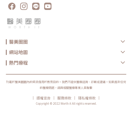
熙醫師而言，以自然、精緻、最高質感為使命的童妍針，是維持美麗的最佳
「老化」的理解也因此更趨細緻。老化不只是外觀上的紋路、鬆弛或凹陷，
解方。《歡慶童妍針全球上市25週年》 2024 / 06 / 21 – 2024 / 06 / 23
也可能與肌膚修復能力、膠原流失、代謝狀態與整體身體機能有關。未來抗
台北信義 微風松高 H&M前廣場 現場拍照打卡就有機會獲得快閃限定「童妍
衰治療的關鍵，將不只是選擇單一療程，而是如何判斷老化原因，並依照個
針魔幻鏡」好禮
人條件規劃合適的治療方向。電音波與新型能量療程：治療策略更重視分層
應用電波、音波與微針電波等能量型儀器，仍是本次大會中相當受到關注的
主題。相關講題涵蓋層次式拉提、電音波複合治療、單極電波安全性與微針
電波應用等方向，例如「層次式拉提策略：如何結合平行柱狀超音波與一般
音波、電波打造可預期療效」、「高功率單極電波 OligioX 之安全性與效
能」、「New Doublo 2.0：電波＋音波＋微針電波高效三合一療程」，以
醫美圈圈
及「Exion E 電波：AI 單極微針電波在臉部與妊娠紋的治療經驗分享」等內
容。能量型儀器的討論已不只是單純比較哪一台設備熱門，而是更重視作用
層次、治療部位與複合式搭配。電波多被討論於緊緻、膚質與細紋管理；音
網站地圖
波則常與深層支撐、輪廓線條及拉提需求連結；微針電波除了臉部膚質與緊
緻，也逐漸延伸到妊娠紋與身體肌膚紋路等應用方向。除了傳統電音波外，
電漿醫學也是本次大會的觀察重點之一。包含「柏拉圖冷電漿對亞臨床皮膚
熱門療程
炎的快速鎮定與長期穩定效果」、「電漿醫學新紀元」、「大氣常壓電漿：
美容醫學中一種用途廣泛的新型能量形式」，以及「Neck contouring
with helium plasma」等講題，這類議題也讓電漿醫學不再只是新型能量
名詞，而是逐漸被放進皮膚穩定、低敏修護、屏障支持與輪廓處理等臨床應
用中討論，補足傳統雷射、電波與音波以外的治療選項。再生填充、微創輪
刊載於醫美圈圈內的資訊僅用於教育目的。我們不提供醫療諮詢、診斷或建議。如果遇到任何
廓與私密美學：治療需求更加多元除了能量型療程，本次大會也安排多場與
的醫療問題，請與相關醫療專業人員聯繫
再生填充、微整注射及輪廓治療相關的講題。例如「外輪廓拉提策略：不只
是填充！AestheFill 抗鬆與抗垂的關鍵打法」、「喬雅露大分子劑型中下臉
|
|
|
|
版權宣告
服務條款
隱私權條款
注射應用」、「從結構支撐到肌膚質感：玻尿酸不同劑型的分層注射應
用」，以及 「Teosyal 玻尿酸於下巴結構式輪廓塑形的臨床經驗分享」等，
Copyright © 2022 Worth it All rights reserved.
皆顯示注射治療已不再只是單純填補體積，而是更重視材料特性、注射層
次、結構支撐與整體協調。其中，AestheFill 相關講題以「抗鬆與抗垂」作
為討論重點，強調再生填充並不只是將凹陷處補起來，而是可依照治療目
標、組織層次與濃度調配，應用於外輪廓支撐、局部凹陷修飾與膚質改善等
不同方向。再生填充療程正從單純填補，進一步延伸到結構支撐與膚質管理
的整合應用。以臉部凹陷、鬆弛或輪廓不順為例，治療規劃並不一定只是
「缺什麼補什麼」，而是需要綜合評估骨架、脂肪墊、皮膚彈性與表情動