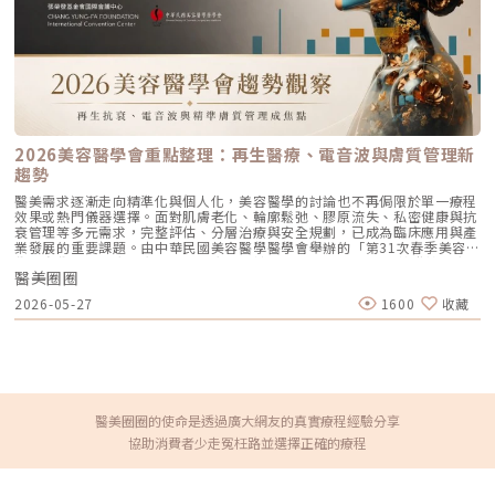
基因，重建肌膚微環境，這個重大發現震撼醫美圈，因為這是目前第一個也
是唯一一個針劑能夠從源頭根本去除老化，也避免因為注射過多填充劑，填
填補補到最後產生饅化的噩夢。4D童妍針，主要是採用全新製程專利技
術，透過二次過篩保留20-25%最細緻的聚左旋乳酸微粒膠原蛋白增生效果
是 3D 的 2 倍，同時增加皮膚厚度與韌性，由內而外緊緻膚質，術後回家也
不需要自己按摩，讓變美之路更加簡單優雅。讓時間累積成為優勢，陪伴客
戶漸進式的共好「在過去，不滿意是醫美驅動力，但當大家對美的定義更深
層了，希望的是如何讓自己越來越好。而童妍針可以把時間的累積變成優
勢，在醫病共管原則下，讓醫師依循顧客的目標量身客製療程，漸進式的拉
提臉部線條、改善膚質，讓每次的醫美都充滿期待。」帶著這樣的目標，林
2026美容醫學會重點整理：再生醫療、電音波與膚質管理新
亮辰醫師創立了全新的醫美保養品牌「Bri.」核心，以肌膚健康為核心的美
趨勢
學精神，童妍針也成了他在進行其他療程時的最佳夥伴。林亮辰醫師以聚左
旋乳酸微粒為主成分的童妍針，設計了一套專為求美者可以做為年度保養的
醫美需求逐漸走向精準化與個人化，美容醫學的討論也不再侷限於單一療程
最佳方案-減齡三部曲，透過三次療程由內而外逆轉肌齡，讓肌膚重現年輕
效果或熱門儀器選擇。面對肌膚老化、輪廓鬆弛、膠原流失、私密健康與抗
時的狀態。 「很少有產品經得起長時間的考驗。」本身也是童妍針愛好者
衰管理等多元需求，完整評估、分層治療與安全規劃，已成為臨床應用與產
的林依吟醫師說明，童妍針累積無數大型臨床實驗及25年的長期臨床案例，
業發展的重要課題。由中華民國美容醫學醫學會舉辦的「第31次春季美容醫
產品的穩定性、效果及安全性都讓人更加安心。童妍針成分單純不含任何填
學國際學術研討會暨會員代表大會」，於2026年4月12日在張榮發基金會
充劑，可以避免現代人擔心的饅化問題，也是少數上市20幾年依舊深受市場
醫美圈圈
國際會議中心盛大登場。大會現場人潮踴躍，匯集眾多美容醫學相關醫師、
喜愛的療程。「了解自己」就是變美的第一步前面提到「童妍針可以優化膚
專家學者與產業代表，透過學術議程與展區交流，共同探討臨床應用、技術
質，其實我也常用於修復臉部表皮痘疤凹痕，效果也備受肯定。」林依吟醫
2026-05-27
1600
收藏
演進與市場發展方向。本次研討會聚焦再生醫療新趨勢、全方位抗衰科學、
師分享。對於美有獨特見解的她，有時候還會勸退看診者，「我認為美，應
電音波技術演進、電漿醫學應用、再生填充技術、微創輪廓精雕、私密美學
該要客製化，是個人內在特質的延伸，因此在為顧客規劃療程時，我會依照
與功能、外科醫學精研、跨領域美學整合與智慧醫務管理等多元議題。從議
每個人的氣質、個性基調給予建議。」林依吟醫師認為「了解自己 就是變
程規劃可看出，美容醫學正持續朝向更專業、細緻且跨領域整合的方向發
美的第一步。」童妍針讓美麗與自信雙向共進「感覺自己變美，就會更有自
展。再生醫療與抗衰科學：代謝、荷爾蒙與組織修復成關注焦點近年來，
信。」林暐熙醫師認為美和自信是雙向增長的。4D童妍針主成分聚左旋乳
「抗衰老」在美容醫學中的討論，已不再只停留於改善皺紋、鬆弛或輪廓線
酸微粒，可以活化纖維母細胞，就像增加工廠，製造膠原蛋白的效能就大大
條，而是逐漸延伸到代謝調節、荷爾蒙平衡、膠原蛋白刺激、組織修復與細
提升。4D童妍針一瓶可以刺激3-4cc的膠原蛋白增生，與其說它是醫美，我
胞層級變化等更全面的面向。本次大會中，多場議程皆圍繞抗衰與再生醫療
醫美圈圈的使命是透過廣大網友的真實療程經驗分享
覺得童妍針更像是注射型的保養品，因為童妍針只是幫我們找回流失的東
展開。例如西園醫療體系永越健康管理中心唐雲華醫師分享「如何優化荷爾
西，而非改變長相。透過膠原蛋白一天一天的生長，2週會就會感受到肌膚
協助消費者少走冤枉路並選擇正確的療程
蒙來抗老」、臺灣人體生物資料庫資訊長蘇明威博士帶來「精準醫學新視
變得豐盈、透亮，。效果長達25個月，讓求美者自身綻放精品般的耀眼光
野：代謝體學」，以及吳仁欽皮膚科診所院長吳仁欽醫師探討「再生科技再
采。 時間讓肌膚老化，但也呈現不同美的樣貌，而童妍針可以讓每個人保
進化：ExoCake人體外泌體喚醒毛囊生命力」等，皆顯示抗衰議題正逐漸從
有屬於自己的樣貌，自在地在不同階段展現專屬於自己的美麗。」對於林暐
外觀治療，延伸到身體機制、組織修復與再生應用的層次。美容醫學對於