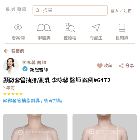
／
登入
註冊
看案例
聊醫美
查療程
問醫生
長知識
看案例
李咏馨
醫師
收藏
分享
認證醫師
顯微套管抽脂/副乳 李咏馨 醫師 案例#6472
3年前
顯微套管抽脂
副乳 / 後背抽脂