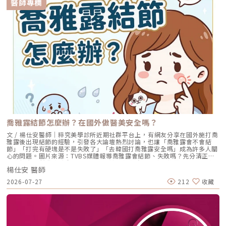
醫師專欄
形填充的材料選擇包括玻尿酸、與膠原蛋白增生劑：台灣美容皮膚科學大會
邀請凝境美學診所曾繁聞院長現場示範注射教學 為台下數百位皮膚科醫師
演示額頭微整形注射技巧（圖／凝境美學診所-曾繁聞醫師提供）玻尿酸包
括美國 喬雅登、瑞典 瑞絲朗、德國水無痕/保柔緹、瑞士 緹奧希/隱形玻尿
酸等。優點-立即見效、體積精確、不需等待、不需按摩，而且是唯一有降
解酶的選擇，後續可以隨時調整。缺點-早期傳統的玻尿酸劑型，組織融合
度不佳，因此用於額頭可能造成日後塌陷、位移、變形等副作用，俗稱「記
憶枕效應」。而且觸感過軟、摸起來手感不真實。但隨著科技進步，現在有
組織融合度高、內聚力強的新一代玻尿酸，減少了術後位移變形的機率，而
且手感柔韌真實。國際抗衰老醫學美容世界大會IMCAS邀請凝境美學診所曾
繁聞院長至法國巴黎演講教學示範案例：（圖／凝境美學診所-曾繁聞醫師
提供）（圖／凝境美學診所-曾繁聞醫師提供）膠原蛋白增生劑洢蓮絲
Ellanse少女針/奇蹟針、晶亮瓷Radiesse微晶瓷、艾麗斯Aesthefill聚雙旋
乳酸/精靈針，有立即填充的效果，後續接著膠原蛋白增生。優點是質地堅
韌，手感紮實。但沒有降解酶，無法主動去除。而4D童妍針Sculptra舒顏
萃雖然早期曾有人使用，但因為效果緩慢，且有產生結節硬塊的案例，因此
現在較少有人使用在額頭。凝境美學診所院長擔任微晶瓷Radiesse晶亮瓷原
喬雅露結節怎麼辦？在國外做醫美安全嗎？
廠全球級醫學顧問 示範注射教學案例（圖／凝境美學診所-曾繁聞醫師提
供）自體脂肪移植抽脂手術之後，將脂肪以針筒或補脂槍填補凹陷。風險相
文 / 楊仕安醫師｜粹究美學診所近期社群平台上，有網友分享在國外施打喬
對較高，恢復期較長、包括抽脂部位與補脂部位的瘀青腫脹和凹凸不平。雖
雅露後出現結節的經驗，引發各大論壇熱烈討論，也讓「喬雅露會不會結
然網路上討論最多的是存活率的問題，意指有部分脂肪細胞死亡，效果不穩
節」「打完有硬塊是不是失敗了」「去韓國打喬雅露安全嗎」成為許多人關
定，但實際上，最大的問題在於一旦手術失敗不容易取出、即使效果不滿意
心的問題。圖片來源：TVBS媒體報導喬雅露會結節、失敗嗎？先分清正常
不平整，形狀也難以後續調整。而且存活下來的脂肪可能在未來隨著個人體
反應與真正併發症喬雅露結節並不等於療程失敗，多數術後摸到的顆粒感來
重增減而改變大小形狀，不好預測。至於鳳凰電波拉皮、音波拉提、索夫波
楊仕安 醫師
自暫時性腫脹與非交聯玻尿酸載體，會自行消退；真正的結節則持續存在、
等療程雖然可以刺激皮膚增生膠原蛋白，但造成的效果是輪廓收緊、而不是
質地較硬，甚至伴隨紅腫或壓痛，兩者必須先分清楚，才能判斷是否需要處
2026-07-27
212
收藏
體積增加，無法有效改善額頭的凹陷。額頭填充究竟要打什麼，可以與經驗
理。哪些部位比較容易出現結節？喬雅露如何啟動膠原新生？喬雅露結節怎
豐富的醫師溝通想要的效果、恢復期、期望的進步速度、希望的治療次數，
麼辦？依類型對應的處理方式喬雅露結節的處理必須先分型再對應：早發性
來找出最適合自己的選項。瑞典瑞絲朗玻尿酸原廠邀請凝境美學診所曾繁聞
結節以按摩、觀察與物理性方式為主，遲發性發炎結節則需由醫師評估後採
院長演講示範額頭填充注射技巧（圖／凝境美學診所-曾繁聞醫師提供）不
用病灶內藥物處理。自行用力按壓或推擠可能加重組織反應並不建議，確認
過除了產品、材料的選擇以外，更重要的是醫師的美感與技術：額頭形狀的
結節類型後再處理，才是最有效率的做法。韓國打喬雅露安全嗎？海外療程
美學設計-額頭塑型需要有3D立體結構的概念、並搭配整體臉型，並不是像
藏風險出國施打喬雅露最大的隱憂不在注射當下，而在於術後追蹤與併發症
灌水球一樣塞滿就好，否則會造成怪異、不美觀、壽星公一般的額頭。需要