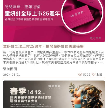
處理的斷點。因為它是會隨時間作用的膠原增生劑，部分反應可能延後數週
考量整體臉型的長寬、顴骨大小、髮際線高度、眉毛位置、太陽穴寬度、下
至數月才出現，跨國施打一旦發生結節，返國後往往找不到原醫師接手，追
半臉比例，並且溝通每個人想要的飽滿程度、轉折強度，才能規劃出適合的
蹤與處置就此中斷。真正的難處在返國之後才浮現：接手的醫師不知道原本
輪廓，因此醫師的審美至為重要。瑞絲朗女神動態玻尿酸原廠指定凝境美學
打的是哪個品牌、哪種劑型、打了多少、打在哪一層，等於要在資訊不完整
診所院長曾繁聞醫師示範注射教學案例（圖／凝境美學診所-曾繁聞醫師提
的情況下處理併發症。近期社群上關於國人赴韓國流水線醫美診所施打喬雅
供）額頭的注射技術水平位置：額頭是一片皮包骨的廣大範圍，皮膚肌肉
露、返國後出現嚴重結節的討論，凸顯的正是這個結構性斷點。如何降低喬
薄、很容易出現凹凸不平，需要精確的注射技巧、極度細心與耐心，才能把
雅露結節與失敗風險？術前術後重點降低喬雅露結節與失敗風險的關鍵在於
整體輪廓形塑的均勻平整。深度層次：除了正確的注射位置以外，注射深度
術前評估、注射層次判斷與術後照護三個環節，其中多數風險可由醫師端的
對於效果和安全性都有重大的影響。錯誤的注射深度，會造成凹凸不平、材
操作標準控制。患者能主動掌握的，是慎選醫師與診所、如實提供病史，以
料位移、血管損傷。醫師需要對皮膚下方的不同解剖層次有準確的掌握，以
及確實配合術後照護與回診，其餘則仰賴醫師的技術與流程。術前應評估是
嫻熟的手感來判斷脂肪、筋膜、骨膜的深度，才能注射在正確的層次。《點
否有自體免疫疾病、活動性感染或孕哺等禁忌，並確認產品來源是否為原廠
擊看完整文章介紹》文章轉載自「凝境美學診所-曾繁聞醫師專欄」
正貨與劑型種類。術中：依劑型分層注射、於高風險部位保守分配劑量，這
一環完全取決於醫師的技術與流程標準，患者無法直接掌控，因此慎選醫師
格外重要，可在術前詢問醫師的施打方式與經驗，作為判斷依據。術後依醫
童妍針全球上市25週年，揭開童妍針的美麗秘密
師指示照護、避免過度按壓與高溫環境，有助於產品穩定分佈、降低結節風
險。喬雅露與薇貝拉是同一款產品嗎？喬雅露（Juvelook）與薇貝拉
新一代再生型膠原蛋白，調控肌膚再生基因、根本抹去老化時間是魔法，有
（Vivabella）是成分相同的同一款產品，差別在台灣的代理商與商標不
些人覺得是把殺豬刀，也有人越活越美麗。我們無法阻止時光流逝，但可以
同。兩者都由韓國 VAIM 原廠製造，配方同為聚雙旋乳酸（PDLLA）加非交
優雅老去，活出自己喜歡的樣子。童妍針全球上市25週年，和全球幾百萬名
聯玻尿酸（HA），成分、劑型、作用原理與術後照護方式一致。膠原蛋白
求美者攜手走過1/4個世紀，幫助求美者在歷史歲月中留下美好的樣子。去
劑術後照護重點更多喬雅露結節相關知識：https://tresure-
年童妍針更是由3D 進階到 4D強勢席捲醫美圈，讓求美者更有感的重返年輕
clinic.com/juvelook-nodules/粹究美學診所由專業醫師團隊於注射前評估
醫美圈圈
時的樣貌。本周末6/21-6/23 五、六、日三天，歡迎大家來到台北信義微風
您的皮膚狀況、部位風險與適應症，依劑型與層次規劃分配，並於術後提供
松高 H&M 前廣場，一同歡慶童妍針25歲生日，現場拍照打卡就有機會獲得
2024-06-21
5007
收藏
追蹤與併發症處理機制。使用之喬雅露均為原廠正貨。相較於單次施打，我
快閃活動限定的「童妍針魔幻鏡」好禮。童妍針讓時間成為青春的盟友不諱
們更重視術後數週至數月的持續追蹤，讓膠原增生劑的效果與安全都能被完
言的，時間是美麗的阻力，但童妍針打破了時光疆域，讓肌膚重現年輕時的
整照顧。若您對術後硬塊或結節有疑慮，歡迎預約諮詢，由專業醫師當面現
狀態，透過刺激肌膚長出自己的膠原蛋白，同時還能讓肌膚光澤透亮，很多
場評估。
求美者打完童妍針『感覺』氣色變好了。在醫美產業深耕十多年的林亮辰醫
師觀察：「十幾二十年前，顧客走進醫美診所多半追求要整形成某某明星的
五官，醫美圈也膜拜著美麗的黃金比例，但那樣的美就像印模，不一定適合
每個人；隨著社會對於美的理解開始內化，顧客們也開始會思考什麼樣的美
麗適合自己，希望透過醫美強化自身特色，而童妍針的特性，完美符合了現
代人對於的需求」。重建肌膚微環境，展現好氣色與活力今年巴黎舉行的世
界抗老醫學會更發表4D童妍針最新數據，4D童妍針透過調控肌膚組織再生