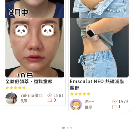
全臉舒顏萃，還我童顏
Emsculpt NEO 熱磁減脂
腹部
1881
Yukina優熙
0
民眾
1573
希~~
1
民眾