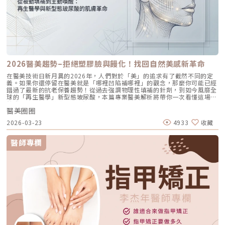
了作息不正常的日子？這些都可能是小粉刺的元兇！ 2. 飲食不當：高油高
糖食物的影響 吃太多油炸、甜食或乳製品，可能會加速皮脂分泌。這些食
物雖然好吃，但對皮膚來說卻是大敵。 3. 保養品選擇不當 使用了太油膩或
不適合自己膚質的保養品，可能會讓毛孔更容易堵塞。特別是含有致痘成分
的產品，一不小心就可能讓小粉刺爬滿臉。 4. 清潔不足或過度清潔 清潔不
到位會讓髒污殘留，堵塞毛孔；但過度清潔則可能破壞皮膚屏障，讓肌膚變
得敏感，更容易長粉刺。 5. 季節變化或環境影響 天氣變熱、濕度升高，容
易讓皮膚分泌更多油脂，進而誘發粉刺。加上空氣污染、戴口罩等外在因
素，也可能讓肌膚負擔更重。 改善小粉刺的五大步驟 1. 正確清潔是第一步
2026醫美趨勢–拒絕塑膠臉與饅化！找回自然美感新革命
選擇溫和、具控油效果的清潔產品，早晚清潔肌膚，避免毛孔堵塞。 清潔
小秘訣： 不要用太熱的水洗臉，會刺激皮膚分泌更多油脂。 每次清潔後，
在醫美技術日新月異的2026年，人們對於「美」的追求有了截然不同的定
記得用乾淨毛巾輕拍肌膚，避免細菌感染。 2. 挑選適合自己的保養品 選擇
義。如果你還停留在醫美就是「哪裡凹陷補哪裡」的觀念，那麼你可能已經
無油配方、清爽質地的保養品，避免含有致痘成分（例如礦物油、某些酒精
錯過了最新的抗老保養趨勢！從過去強調物理性填補的針劑，到如今風靡全
類）。 3. 飲食調整，從內而外改善 多攝取富含維生素的蔬菜水果，減少油
球的「再生醫學」新型態玻尿酸，本篇專業醫美解析將帶你一次看懂這場悄
炸、高糖食物的攝取，讓身體內部環境更健康，皮膚也會隨之改善。 4. 適
然發生的「肌膚革命」，並深入比較現今討論度最高的 Doublyx EVO 彈力
度去角質，讓毛孔呼吸 每週進行1-2次去角質，幫助去除老廢角質，但別太
醫美圈圈
針、Profhilo 逆時針 及各大熱門膠原蛋白增生劑！告別塑膠臉與饅化！
頻繁，避免皮膚敏感或受損。 5. 諮詢專業醫師，快速解決問題 如果粉刺持
2026醫美趨勢走向「自然再生」過去的醫美 ＞ 現在的醫美：從「填補流
2026-03-23
4933
收藏
續不退，或爆發情況嚴重，建議尋求皮膚科醫師的協助。可以根據你的膚質
失」邁向「再生自然年輕化」回顧醫美的發展史，可以看作是一場從「極致
和問題，提供專業治療，例如果酸換膚、海菲秀等方式，有效改善肌膚狀
改變」到「回歸真實」的演進之旅： 第一階段（模板化）：過去的醫美傾
況。 預防小粉刺的日常小撇步 1. 定期清洗枕頭套與毛巾：枕頭套和毛巾容
向於極致的五官改變，追求明星般的五官模板，往往帶有較重的人工感。
醫師專欄
易藏污納垢，長時間接觸臉部，可能成為滋生粉刺的溫床。 2. 避免用手摸
第二階段（支撐填補）：隨後演進為定點填充，利用交聯型玻尿酸等傳統填
臉：手上細菌多，經常摸臉可能將髒污帶到皮膚上，增加長粉刺的機率。 3.
充物，針對老化流失的凹陷區塊（如法令紋、蘋果肌）進行物理性的體積補
做好防曬，不給毛孔壓力：使用清爽不致痘的防曬產品，避免紫外線對皮膚
充，但過度追求無皺紋也容易伴隨「塑膠臉」或「饅化」的風險。 第三階
的傷害，減少油脂分泌異常。 小粉刺不可怕，用對方法輕鬆解決！ 臉上突
段（再生醫學自然年輕化）：來到2026年，現代消費者更渴望「不著痕跡
然冒出小粉刺確實令人困擾，但這並不是無解的問題。透過了解自身膚質、
的變美」。醫美的核心正式轉向生物重塑（Bio-remodeling）與膚質優
生活習慣及可能的誘發因素，搭配正確的清潔、保養及飲食調整，就能有效
化。簡單來說，透過活化細胞、重建受損的細胞外基質（ECM），讓肌膚重
改善肌膚問題。最重要的是，別急於嘗試過多方法，避免過度清潔或頻繁更
新啟動自體修復機制，達到散發自然光澤、真實且年輕的健康狀態。打破迷
換保養品，這些反而可能讓肌膚狀況惡化。 若粉刺問題持續或反覆發生，
思：新型態玻尿酸（彈力針、逆時針）跟傳統玻尿酸差異？Doublyx EVO
建議及時諮詢專業皮膚科醫師，透過果酸換膚或其他療程快速改善。同時，
彈力針與 Profhilo 逆時針是新型態玻尿酸的兩大代表，它們與傳統玻尿酸
保持健康的生活習慣與良好的壓力管理，不僅能讓肌膚穩定，更能讓整體狀
在作用機轉、注射層次與方式上有著本質上的區別： 作用機轉（從被動填
態更好。 ★溫馨提醒★ 小編要提醒大家，醫療並非單純的商業交易，所有
補到主動活化）：傳統玻尿酸透過化學交聯劑（如BDDE）形成穩定的凝
的療程都伴隨著風險。因此，作為消費者應該謹慎選擇合適的醫療方案，以
膠，主要作用是「物理性空間佔位」與輪廓雕塑。而新型態玻尿酸則屬於非