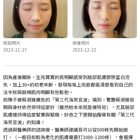
術前照片
術後照片
2023-11-27
2023-12-22
因為產後關係，生完寶寶的我明顯感受到臉部肌膚膠原蛋白流
失，加上30+的初老年齡，發現每每上完妝都能清楚看到自己的
法令紋與臉頰肌肉明顯有些鬆弛。
前陣子被蔡淑臻廣告的「第三代海芙音波」燒到，驚艷蔡淑臻容
顏與身材依然保持這麼好（雖然她本來就是模特兒），尤其臉部
肌膚維持得這麼緊實與緊緻，好奇之下便開始搜尋有關「第三代
海芙音波」的知識！
透過與醫美師的諮詢後，醫美師建議我可以從500條先開始施
打，（一般目前較為老化的肌膚需要打1000-1200條），會選擇