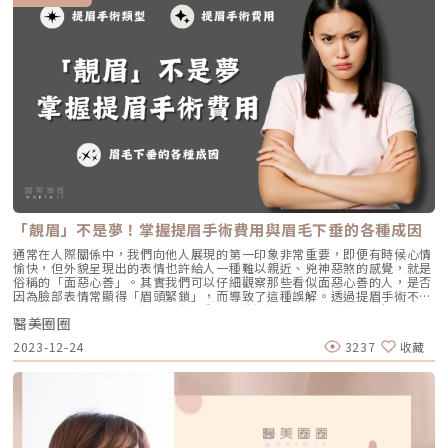
「靚眉」不是夢！掌握提眉手術費用與眉毛下垂的各種成因
通常在人際關係中，我們向他人展現的第一印象非常重要，即便有時候心情
愉快，但外貌呈現出的表情也許給人一種難以親近、兇神惡煞的感覺，就是
俗稱的「面惡心善」。其實我們可以仔細觀察那些看似面惡心善的人，是否
因為臉部表情常顯得「眉頭緊鎖」，而導致了這種誤解。透過提眉手術不僅
能改善外貌，同時也是促進人際互動的最佳選擇喔！本篇將深入講解眉毛下
醫美圈圈
垂的原因、提眉手術的類型以及手術費用，讓讀者進一步了解提眉手術的相
關知識。導致眉毛下垂的成因大多人的觀念普遍認為眉毛下垂僅存在於年長
2023-12-24
3237
收藏
者身上，確實，大多數的眉毛下垂與年齡老化有關。但也有特殊的狀況是，
有部分年輕族群在先天的條件下就面臨眉眼下垂的困擾。• 先天性因素如
果先天眉眼間距離過近，會讓臉部整體看似處於皺眉的情況，或是眼神顯得
疲憊無神。這類年輕族群大多是單眼皮或是內雙，眼皮會呈現泡泡狀或下垂
狀態，且常不自主十常做提眉，進而易產生抬頭紋。• 老化因素通常皮膚
流失膠原蛋白都和老化脫離不了關係，不僅會出現細紋，皮膚也會變得鬆
弛，眉毛也因此逐漸下垂。所以年長者的眉毛大多會呈現八字眉、三角眼，