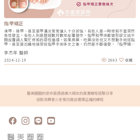
確保安全與健康。
交聯型或混合協同複合體（HCC）。它們被視為「生物刺激劑」，能夠與纖
維母細胞表面的 CD44 受體精準結合，主動喚醒細胞工廠，刺激自體膠原蛋
白與彈力蛋白的新生，改善肌膚微環境。 注射層次（淺中層的膚質重
建）：傳統玻尿酸多注射於皮下組織甚至骨膜上以建立支撐；而新型態玻尿
酸則針對**真皮層（淺中深層）**進行注射，重點在於修復皮膚健康屏障、
指甲矯正
改善粗糙與乾燥，而非單純增加體積。 注射方式（精準且低修復期）：
Profhilo 逆時針：採用專利的 BAP（Bio Aesthetic Points，5點注射
凍甲、捲甲、甚至是甲溝炎常常讓人十分苦惱，有些人是一時修剪不當突然
法），避開主要血管神經，每側臉部僅需5個注射點，利用其高擴散性均勻
急性發生，有些人則是歷經數月數年反覆發作，指甲和甲床都變形卻又逃不
分佈於真皮層，大幅降低疼痛與瘀青。 Doublyx EVO 彈力針：可依據醫師
開反覆請人幫忙修剪的惡性循環。如果擦藥、吃藥沒效但又不想動手術拔指
需求靈活採用多點微量注射（Micro-Depot）、線性回拉，或針對高階維養
甲，甚至是忍痛地接受拔指甲手術多次之後，仍然是不斷復發，「指甲矯正
使用的 4點 BRP注射法及 5點重塑法，以達到最佳的深層活化與即時拉提效
器」的置放是目前較新且有效的治療方式。誰適合來做指甲矯正?深受凍甲
果。 2026 熱門再生增生劑P.K. 彈力針、逆時針、喬雅露、舒顏萃、原生曙
李杰年 醫師
(嵌甲)、捲甲和甲溝炎所苦的人。指甲矯正要做多久?指甲矯正的治療時間
光瓶市面上的再生針劑百百種，各自的強項在哪裡？我們整理了5款熱門產
依照每個人的指甲狀況而定。指甲的質地越軟、越薄、捲曲程度越小、指甲
2024-12-19
2663
收藏
品的差異： 產品名稱 主要成分與濃度 核心功效與優勢 適用層次與維持時間
肉(甲溝)發炎程度越輕微，所需要的矯正時間越短，約1-2個月就會改善並
Doublyx EVO 彈力針 100%非交聯中分子玻尿酸(40mg/2ml) 強項在「磨
完成治療。指甲的質地越硬、越厚 (像是合併灰指甲)、捲曲程度越大 (天生
皮」。能有效改善角質層增厚、乾燥、粗糙與淺層細紋，建立肌膚水庫，提
嚴重捲甲)、指甲(甲床)已經嚴重萎縮、指甲肉發炎程度越嚴重 (甲肉肥大、
供真皮層天然濾鏡效果。 真皮淺中層。平均維持4-6個月，建議定期維護。
肉芽腫、出血等)，所需要的矯正時間就越長，但多數人仍可在 2-6Â 個月達
Profhilo 逆時針 高低分子混合玻尿酸(64mg/2ml) 強項在「拉皮」。市場
到不再疼痛、指甲形狀有大幅度的改善並完成治療。少數更嚴重的案例或是
上少數能直接啟動「彈力蛋白」增生的針劑，專攻組織鬆弛、提升整體肌膚
希望將指甲矯正到更為平整美觀的病患，會將矯正時間延長到 6-12Â 個
張力與緊緻度。 真皮中深層至皮下。效果維持約6-9個月，部分可達一年。
月，讓矯正的成果更為顯著。（圖／杰膚美診所-李杰年醫師提供）（圖／
Sculptra 舒顏萃(4D童妍針) 100% 聚左旋乳酸 (PLLA) 強項在「長效支
杰膚美診所-李杰年醫師提供）（圖／杰膚美診所-李杰年醫師提供）指甲矯
醫美圈圈的使命是透過廣大網友的真實療程經驗分享
撐」。能漸進式、大面積地重建深層骨架與脂肪墊流失，升級版4D製程不
正要做幾次？嵌甲程度輕微的病患只需要做一到兩階段的治療，但發炎嚴
協助消費者少走冤枉路並選擇正確的療程
需費力按摩，膠原新生量更高。 皮下組織至深層。效果最長可維持長達25
重、變形嚴重的病患會需要多次的治療，需要由醫師來評估並與病患仔細討
個月。 Juvelook 喬雅露(素顏針) PDLLA (聚雙旋乳酸) + 非交聯玻尿酸
論，對治療的期待為何、治療過程的安排和回診是否能夠配合。每個病患的
(HA) 結合玻尿酸的「即時保水填補」與PDLLA的「漸進膠原新生」。小分
指甲狀況都不同，指甲肉嚴重發炎的病患在治療初期預計需要每1-2周回診
子劑型為唯一可用於真皮層注射的增生劑，對毛孔、痘疤、頸紋極佳。 真
評估狀況；指甲片嚴重增厚、嚴重捲曲的病患在治療初期預計需要每1-2個
皮層(小分子) / 皮下組織(大分子)。維持約12-24個月。 aesPLLA 原生曙光
月就重新裝置矯正器進行調整，待狀況穩定之後，矯正器重置與門診追蹤的
瓶 聚左旋乳酸 (PLLA) 獨家絲綢科技使微粒表面平滑，大幅降低結節風險
間隔時間就可以拉長。（圖／杰膚美診所-李杰年醫師提供）（圖／杰膚美
(僅0.00127%)。能將老化白色脂肪轉化為米色脂肪，緊緻肌膚並重建結
診所-李杰年醫師提供）（圖／杰膚美診所-李杰年醫師提供）戴上指甲矯正
構。 真皮深層至皮下。臨床效果可穩定維持2-3年。 醫美小白怎麼選？根據
器之後有可能出現什麼問題嗎？併發症？指甲矯正的優點就是治療之後疼痛
「年齡」與「痛點」的精準指南面對琳瑯滿目的針劑，消費者可以依照自己
立即得到改善，大多數病人都可以立即恢復正常生活。少數病人戴上指甲矯
的「年齡層」與「核心訴求」來挑選： 輕齡/初抗老、追求無瑕膚況（25-