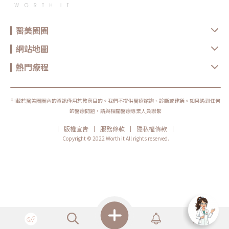
正器之後的前幾天會有異物感或是拉扯緊緊的感覺，但不會有疼痛刺痛的感
35歲）：如果你沒有明顯的下垂凹陷，只是覺得素顏暗沉、上妝不服貼、皮
覺，異物感也會逐步消退。矯正之前就有發炎情況 (紅腫、化膿、肉牙腫
膚粗糙像橘子皮，建議選擇 Doublyx EVO 彈力針或 Juvelook 喬雅露（小
等)Â 的病人，在矯正之後一定要依照醫師指示配合藥物使用以及定期回診
分子）。它們就像隱形的營養針，能快速補水並細緻毛孔。 出現初老鬆
檢視，以防發炎惡化和後續感染併發症。少數指甲片較薄、較軟的病人，可
弛、追求輪廓緊緻（35+歲）：如果開始感受到臉部組織失去彈性、有微微
醫美圈圈
能會出現無痛的指甲下出血(指甲瘀青)，是矯正的拉力所造成，薄軟的指甲
的鬆弛感，但不想做過度誇張的填補，Profhilo 逆時針是最佳選擇，它能
片與底下的甲床血管因拉扯而有輕微分離出血的情形，如果沒有持續惡化或
找回肌膚的「回彈力」與張力。 明顯容積流失、需要深層重建（40+歲或嚴
疼痛不適的情形，一般而言會自然消退。大部分的病人在數周到數月時，會
網站地圖
重凹陷者）：針對夫妻宮凹陷、深層法令紋或臉頰消瘦，建議選擇
需要階段性的重新置放和調整矯正器，依照病人指甲的嚴重度和醫師的治療
Sculptra 4D童妍針或 aesPLLA 曙光瓶，由深層打底養膚，重建流失的骨架
計畫而定。如果是非預期性脫落，也就是在預約回診的時間之前就意外脫
與組織支撐。 急救補水又想要持久膠原新生：如果希望有玻尿酸立刻澎潤
落，就需要再與醫師另外預約時間重置矯正器。底下會再教大家如何照護，
熱門療程
的效果，又想要膠原增生劑的長效持久，結合兩者成分的 Juvelook 喬雅露
避免矯正器意外脫落。《點擊看完整文章介紹》文章轉載自「杰膚美診所-
會是最平衡的解方。術後怎麼照顧？專業呵護與療程規劃【術後照護指南】
李杰年醫師專欄」
黃金修復期：注射後12-24小時內應避免上妝與碰水，以防針孔感染。 避開
極端環境：術後一週內，切勿前往三溫暖、烤箱、溫泉等高溫場所，也應避
免劇烈運動，減少腫脹與發炎機率。 按摩與否？過去打3D舒顏萃需要痛苦
刊載於醫美圈圈內的資訊僅用於教育目的。我們不提供醫療諮詢、診斷或建議。如果遇到任何
的「555按摩」；如今的新技術如 4D童妍針、Juvelook、Doublyx EVO
的醫療問題，請與相關醫療專業人員聯繫
及 Profhilo，由於粉體與劑型的優化，通常不需患者自行刻意按壓揉捏，
只需遵循醫囑即可。【療程規劃】這類「再生型針劑」並非一針見效的神仙
藥，而是需要時間讓細胞「施工」。多數療程會建議以 2至3次為一個完整
|
|
|
|
版權宣告
服務條款
隱私權條款
初始療程（每次間隔約4週）。完成打底後，每年僅需進行1-2次的維護保
Copyright © 2022 Worth it All rights reserved.
養，即可將肌膚鎖在最佳水位，是預算規劃上最聰明的「高階維養」策略。
2026 新型態膠原蛋白增生劑常見 Q&AQ1：打這些再生增生劑，會不會很
不自然、變成塑膠臉？完全不用擔心！現在的抗老趨勢主打「深層活化與重
塑」，這些新型態針劑的作用是「喚醒肌膚底層，讓你自己長出膠原蛋
白」，而不是像過去那樣硬塞填充物把臉撐大。因為長出來的都是你自己的
組織，所以觸感非常柔軟、視覺上也很自然，不會有大家害怕的僵硬或饅化
感喔！Q2：打完多久可以看到效果呢？因為是刺激自體的膠原蛋白新生，
細胞需要一點時間「施工」。通常在打完的 3 到 4 週左右，你就會開始感
覺到膚質變亮、臉頰變得比較緊實；大約 2 到 3 個月時，膠原蛋白新生達
到高峰，這時候的效果就會是最漂亮、最明顯的狀態！Q3：打這個會痛
嗎？隔天能去上班嗎？現在的新型態針劑（像是彈力針、逆時針）在注射技
術上都做了很大的升級，通常醫師只需要在臉上打少數幾個特定的點，大幅
降低了痛感與瘀青的機率。一般來說，術後只會有輕微的紅腫或小小的針