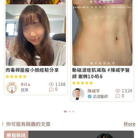
肉毒桿菌瘦小臉經驗分享
動磁波增肌減脂 #陳威宇醫
師 案例10456
1168
Rita
0
民眾
1324
陳威宇
0
認證醫師
你可能有興趣的文章
More
療程新訊