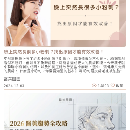
讓外貌看似疲憊無神。有些人甚至會誤解，解決眼皮下垂只需要進行雙眼皮
手術即可，但僅處理雙眼皮而沒有提升眉毛高度，外貌仍會呈現老態。尤其
是當眉毛與眼睛的距離過近，只要距離低於2公分時，就容易顯得兇惡，呈
現所謂的「眉壓眼」。提眉手術有哪些手術類型？• 直接提眉手術直接在
眉上或眉下方執行切口，並割除過多的皮膚，讓眉毛有往上提的效果。這項
手術方式較簡易、迅速，且恢復期短，能直接達到拉提效果，改善眉部沉重
感。需要留意的是，這項手術在眉上或眉下會留下約1.5公分左右的疤痕，
較適合本身為濃眉或已紋眉的女性。• 髮際線提眉手術如果想要改善眼角
下垂及提高眉毛尾部的需求，特別針對額頭較高的患者提供適合的的手術方
法。手術切口位於髮際線內距離約1.5至2公分。針對額頭較寬及髮際線過高
者，切口可放在髮際線前，利於降低髮際線位置。手術的核心原理是剝離造
成眼尾下垂的軔帶，向後上方拉提皮膚，然後割除多餘的組織。最後，再進
行深淺層筋膜與切口的縫合，術後會形成約5至6公分的疤痕。透過髮際線執
臉上突然長很多小粉刺？找出原因才能有效改善！
行切口，能提高眉毛的手術，通常可以讓額頭寬度變短，而且疤痕隱藏在髮
際線內，因此在外觀上疤痕較不明顯。• 內視鏡提眉手術此手術方式又稱
突然發現臉上長了許多小粉刺嗎？別擔心，這種情況並不少見。小粉刺雖然
為「內視鏡前額拉皮手術」，切口同樣位於髮際線，約3至5處小切口，每處
看似不起眼，但如果不及時處理，可能會變成更大的肌膚困擾。今天我們就
約2至3公分左右。這項手術需採用內視鏡的顯微攝影機協助執行手術，並搭
來聊聊小粉刺的成因，以及如何正確改善這些小麻煩，還你一張健康又光滑
配器械在眼皮下層進行剝離。• 內視鏡手術的優勢在於傷口微小、恢復期
的肌膚！ 什麼是小粉刺？你需要知道的基本知識 粉刺是皮膚毛孔被油脂、
短、副作用少。主要是撫平額頭、眉間的皺紋，改善外眼眥的下垂，調整眉
老廢角質和髒污堵塞的結果，通常以小顆粒的形式出現在臉上，尤其是額
毛下垂並提升眉毛的高度。此手術適用於年輕族群、上半臉部有初期老化現
醫美圈圈
頭、鼻子和下巴等容易出油的T字部位。粉刺通常不痛不癢，但卻會影響肌
象、輕微抬頭紋、額頭平或不高者。此外，對於額頭較高者來說，內視鏡抬
膚外觀，因此被大家列為重點改善對象！ 黑頭粉刺（開放型粉刺） 許多人
2024-12-03
14803
收藏
眉法無法適用。提眉手術費用大公開！提眉手術的花費大致在16萬至20萬
以為鼻子上的小黑點是因為髒污卡住毛孔，其實完全不是這麼回事！黑頭粉
之間，建議在手術前應經由醫師進行評估。每項手術的適用性會受到每個人
刺的誕生，是因為毛孔裡的油脂和老廢角質混在一起，當毛孔是開放狀態
的皮膚和肌肉鬆弛的程度而有所影響，有些患者可能需要進行傳統拉皮手術
時，這些混合物接觸到空氣後就會被氧化，頂部變黑，於是就成了黑頭粉
才能達到理想的改善效果。因此，手術費用無法一概而論，建議在醫師的諮
刺，也叫開放型粉刺。它最愛待在鼻子、下巴和額頭這些油脂分泌旺盛的地
詢和評估之後，就能確切了解適合的手術方式及相應費用。
方。 白頭粉刺（閉鎖性粉刺） 白頭粉刺則剛好相反！它表面被一層角質牢
牢蓋住，沒有和空氣接觸，所以不會變黑，而是白白的小顆粒，乍看之下很
像青春痘，但沒有紅腫的跡象。白頭粉刺的藏身之處幾乎無所不在，額頭、
臉頰、甚至眼下都可能出現。處理它可得特別小心，因為那層角質如果處理
不當，很容易惹出發炎，最後演變成更棘手的青春痘！ 突然爆發小粉刺的
可能原因 1. 壓力爆表：內分泌失調惹的禍 壓力會刺激體內的皮脂腺過度分
泌，讓油脂堵塞毛孔，誘發粉刺。最近是不是工作、學業壓力大？或者經歷