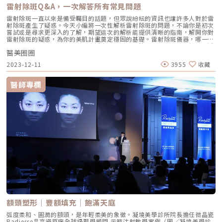
雷射除斑Q&A，一次解答所有常見問題
雷射除斑一直以來是備受矚目的話題，但眾說紛紜的資訊也讓許多人對於雷
射除斑產生了疑惑。今天小編將一次性解析雷射除斑的問題，不論你是初次
嘗試或是尋求更深入的了解，期望這次的解析能提供清晰的指南，解開你對
雷射除斑的疑惑，為你的美肌計畫奠定穩固的基礎。雷射除斑儀器，哪一款
效果最好？雷射的波長決定了穿透皮膚的深度，簡單來說，波長越短，穿透
醫美圈圈
深度就越淺；而波長越長，穿透深度就越深。當選擇雷射療程來擊退斑塊
時，除了必須要有足夠的能量，還需要確認波長能夠被黑色素吸收，同時也
2023-12-11
3955
收藏
會考量到雷射光是否能深入到所需的皮膚深度。針對皮膚上常見的淺層斑和
深層斑，療程次數和儀器的選擇皆需要視個人膚況而異，建議由專業醫師評
估，選擇適合自己的療程方法。為何有的人會發生色素沉澱？由於每個年齡
醫師專欄
增長肌膚狀況會漸漸出現變化，皮膚也會隨之老化，甚至整體膚況代謝下
降，導致皮膚變得不穩定或更容易對刺激產生敏感，這些狀況都會增加施行
雷射除斑後出現反黑現象。亞洲人的皮膚天生黑色素就比較活躍，大約有20
至50%的民眾，在雷射療程後1至4週結痂脫落時，會有反黑的問題，也就
是色素沉澱，都會與斑的種類、雷射能量、個人膚色體質、曝曬紫外線的程
度都息息相關。無論原本皮膚狀況相當良好還是多年後再次接受雷射療程，
也許會擔憂是否會出現反黑問題，別擔心！只要遵從醫師的指導，配合使用
淡斑藥物，就會達到最佳的改善效果。雷射除斑後需要注意哪些狀況？•
雷射除斑後會出現暫時性的皮膚不適，例如泛紅、疼痛、灼熱或是破皮出
血。為舒緩療程患部，建議使用冰敷15至30分鐘為佳。• 在除斑後的三天
內，早晚可使用冷開水或生理食鹽水輕柔洗臉，洗臉後輕輕按乾臉部水份，
然後塗抹藥膏，療程患部應盡量保持乾爽，以促進修復。• 由於患部皮膚
尚未完全恢復，建議選用專為敏感性膚質設計的保養產品，待痂皮自然脫落
後，露出新生的皮膚，需充分做好防曬措施。雷射除斑會讓皮膚變薄嗎？許
多人總會擔憂雷射會對皮膚造成傷害，雷射真的會讓皮膚變得越來越薄嗎？
實際上，年齡在25歲之後，皮膚中的膠原蛋白和彈力蛋白會逐漸流失，導致
皮膚變得較薄。而雷射是透過選擇性的熱作用，能夠有效淡化斑點、去除擴
額頭塑形｜豐額填充｜飽滿天庭
張的微血管，同時修復損傷的皮膚。不僅有助於提升整體膚色，還能促進膠
原蛋白生成。雷射的光熱作用能啟動皮膚中的成纖維細胞，促進膠原蛋白生
弧度柔和、圓潤的額頭，是年輕柔美的象徵。凝境美學診所院長擔任微晶瓷
成，使真皮層的膠原纖維和彈性纖維發生分子層面的變化，提升數量並重新
Radiesse晶亮瓷原廠全球級醫學顧問 示範注射教學案例（圖／凝境美學診