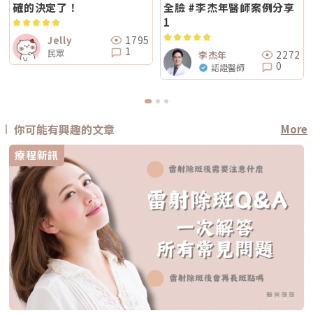
確的決定了！
全臉 #李杰年醫師案例分享
1
1795
Jelly
1
民眾
2272
李杰年
0
認證醫師
你可能有興趣的文章
More
療程新訊