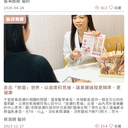
醫美圈圈 醫師
謂的「阿凡達鼻」。這就是為什麼在辰美學，我更推崇使用 藍鑽魚骨線
等療程雖然可以刺激皮膚增生膠原蛋白，但造成的效果是輪廓收緊、而不是
（STRATAFIX®）的延伸應用進行鼻線支撐，這是一種更接近「微型鋼骨」
2026-04-24
413
收藏
體積增加，無法有效改善額頭的凹陷。額頭填充究竟要打什麼，可以與經驗
概念的結構藝術。一、 什麼是藍鑽魚骨線？解密「鼻部鋼骨」技術藍鑽魚
豐富的醫師溝通想要的效果、恢復期、期望的進步速度、希望的治療次數，
骨線是一款獲美國 FDA、歐盟 CE 及台灣衛福部三方核准的對稱型倒鉤線
來找出最適合自己的選項。瑞典瑞絲朗玻尿酸原廠邀請凝境美學診所曾繁聞
材。之所以在鼻線領域被視為黃金標準，是因為它具備了其他線材難以企及
醫師專欄
院長演講示範額頭填充注射技巧（圖／凝境美學診所-曾繁聞醫師提供）不
的物理特性：1. 一體成型的對稱倒鉤不同於傳統線材透過切割方式製造倒鉤
過除了產品、材料的選擇以外，更重要的是醫師的美感與技術：額頭形狀的
（容易導致線身脆弱），魚骨線是採用「壓模一體成型」。這讓它的線幹核
美學設計-額頭塑型需要有3D立體結構的概念、並搭配整體臉型，並不是像
心非常強韌，不易斷裂。對稱的倒鉤設計能像魚骨一樣緊緊抓取組織，提供
灌水球一樣塞滿就好，否則會造成怪異、不美觀、壽星公一般的額頭。需要
極佳的支撐力與拉提強度。2. 含有抗菌成分的安全性這是許多人忽略的細
考量整體臉型的長寬、顴骨大小、髮際線高度、眉毛位置、太陽穴寬度、下
節。藍鑽魚骨線在製程中添加了 Triclosan 抑菌成份。根據臨床研究，這種
半臉比例，並且溝通每個人想要的飽滿程度、轉折強度，才能規劃出適合的
設計能有效降低術後感染的風險，對於鼻部這種血液循環較為特殊的區域來
輪廓，因此醫師的審美至為重要。瑞絲朗女神動態玻尿酸原廠指定凝境美學
說，安全性大幅提升。二、 為什麼塌鼻子更適合線雕？拒絕「阿凡達」的
診所院長曾繁聞醫師示範注射教學案例（圖／凝境美學診所-曾繁聞醫師提
關鍵塌鼻子的核心問題通常在於「鼻頭支撐力不足」與「山根地基扁平」。
供）額頭的注射技術水平位置：額頭是一片皮包骨的廣大範圍，皮膚肌肉
如果單純使用玻尿酸填充，當注入量過多時，填充物會因為地基不穩而往兩
薄、很容易出現凹凸不平，需要精確的注射技巧、極度細心與耐心，才能把
側擴散，導致鼻樑視覺上變寬。而 藍鑽魚骨線鼻線支撐則是利用線材的張
整體輪廓形塑的均勻平整。深度層次：除了正確的注射位置以外，注射深度
力，將鼻頭垂直撐起，並在鼻樑建立一條細直的結構。這就像是蓋房子先立
對於效果和安全性都有重大的影響。錯誤的注射深度，會造成凹凸不平、材
起鋼骨（線雕），再視情況填入水泥（玻尿酸或再生針）。這樣的做法能讓
料位移、血管損傷。醫師需要對皮膚下方的不同解剖層次有準確的掌握，以
鼻子看起來非常「骨感」且精緻，輪廓線條乾淨俐落，完全沒有多餘的肉
嫻熟的手感來判斷脂肪、筋膜、骨膜的深度，才能注射在正確的層次。《點
感。三、 蔡醫師的複合式美學：1+1>2 的精緻方案在辰美學，我強調的是
擊看完整文章介紹》文章轉載自「凝境美學診所-曾繁聞醫師專欄」
「動靜結合」與「分層修補」。鼻部的美感不能脫離全臉。蔡醫師的鼻部複
合美學：結構位移與全臉順修在辰美學，我強調的是「動靜結合」與「分層
修補」。鼻部的美感絕不能脫離全臉比例獨立存在，必須透過複合式治療，
走出「修圖」世界，以皮膚科思維，讓美麗過程更精準、更
才能達到真正無痕且精緻的視覺效果。1. 鼻部鋼骨 + 骨質支撐：鼻線支撐
健康
＋ 玻尿酸這是我在臨床上最常使用的黃金組合。我們追求的是「先立體、
後塑型」。 結構建立： 先利用藍鑽魚骨線撐起鼻頭與山根的垂直高度，建
不管是看皮膚科相關的問題，還是醫學美容，京硯都能提供一個全方位的完
立穩固的「鋼骨結構」。 精細微調： 接著搭配玻尿酸（如 保柔緹
整照顧，以達到蔡逸姍院長心目中以「皮膚科思維」出發，由內而外變美麗
Belotero 或 蜂巢玻尿酸）進行細部塑形。玻尿酸在此扮演的是「水泥」的
的中心思想。圖/京硯皮膚科提供你也是個P圖美女嗎？現在台灣人普遍都有
角色，能填補線材間的微小空隙，讓鼻樑線條更加圓潤柔順，呈現自然且帶
顏值焦慮症，在FB、IG上，沒有美顏濾鏡、沒修圖就不敢PO照片；而今年
有骨感的立體美鼻。2. 打造天生混血感：鼻線支撐 ＋ 上庭額頭順修許多客
口罩一解封，湧向皮膚科、醫美診所的病人，數量暴增5倍！京硯皮膚科院
人做了鼻線後，發現山根挺拔了，卻顯得額頭平扁，視覺上產生斷層。 銜
蔡逸姍 醫師
長蔡逸姍表示直到現在，還有不少人因為口罩後遺症，如皮膚發炎狂冒痘、
接美學： 為了打造完美的「混血感」，我會建議在進行鼻線支撐的同時，
臉部鬆垮等問題來找她…從專科醫師跨域醫美，提供全方位照顧說起京硯皮
針對上庭額頭進行順修。 飽滿過度： 透過玻尿酸填充額頭與眉骨的銜接
2023-11-27
354
收藏
膚科的院長蔡逸姍醫師，很多人就會聯想起「醫師好辣」節目中那個娃娃臉