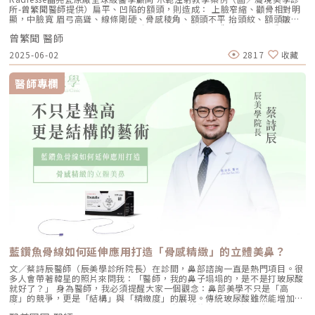
排列。這種作用有利於恢復皮膚彈性，並減輕皺紋和縮小毛孔。因此，雷射
所-曾繁聞醫師提供）扁平、凹陷的額頭，則造成： 上臉窄縮、顴骨相對明
並不會讓皮膚變薄，相反地，還能促進提升皮膚厚度、更緊緻具有彈性。雷
顯，中臉寬 眉弓高聳、線條剛硬、骨感稜角、額頭不平 抬頭紋、額頭皺紋
射除斑只要1次療程就能完全改善嗎？雷射除斑並非施作1次即可變為無暇
明顯 眉毛、上眼皮失去支撐而下垂 凸眼、腫眼泡的外觀瑞絲朗女神動態玻
肌，通常在臨床上需進行1至5次左右的療程，而每次療程需相隔1至2個
曾繁聞 醫師
尿酸原廠指定凝境美學診所院長示範注射教學案例（圖／凝境美學診所-曾
月。療程次數主要會受到以下2種因素影響：1.個人膚況： 不同膚質與斑點
繁聞醫師提供）額頭扁平凹陷的形成原因： 先天額頭骨骼發育形狀 老化造
2025-06-02
2817
收藏
類型會導致雷射療程次數的差異，如果斑點面積較大、色澤也較深的消費者
成體積流失額頭凹陷的治療方式相對於老化額頭的凹陷、眼眶骨稜角突出，
可能需要進行多次療程。2.雷射儀器：目前市面上有多種用於除斑的雷射設
年輕幼態的額頭是比較圓潤飽滿的，就像小孩子豐滿的額頭曲線。改善額頭
備，例如二氧化碳雷射、彩光、鑽石複合雷射等。不同的雷射儀器也會影響
凹陷或扁平後縮，需要以微整形注射、或手術補自體脂肪來增加體積。微整
醫師專欄
療程次數。如果是皮膚淺層斑點，例如深色紋身和雀斑一般只需要1至3次療
形填充的材料選擇包括玻尿酸、與膠原蛋白增生劑：台灣美容皮膚科學大會
程即可達到令人理想的狀態。但是像太田痣會需要約5次療程，並且每次療
邀請凝境美學診所曾繁聞院長現場示範注射教學 為台下數百位皮膚科醫師
程需相隔3個月以上為佳。而真皮層的色素斑點，例如顴骨斑，雷射療程反
演示額頭微整形注射技巧（圖／凝境美學診所-曾繁聞醫師提供）玻尿酸包
應很好，通常只要3至4次的療程即可。但是在療程初期階段，會有1至2個
括美國 喬雅登、瑞典 瑞絲朗、德國水無痕/保柔緹、瑞士 緹奧希/隱形玻尿
月的色素暗沉期，這代表療程後會有一段時間皮膚可能會變得比療程前更暗
酸等。優點-立即見效、體積精確、不需等待、不需按摩，而且是唯一有降
沉。不必擔心！這是正常現象，黑色素會慢慢逐漸消退。雷射除斑會留下疤
解酶的選擇，後續可以隨時調整。缺點-早期傳統的玻尿酸劑型，組織融合
痕嗎？因為特定波長的雷射能夠穿透皮膚表皮與真皮層，直達患部的色素組
度不佳，因此用於額頭可能造成日後塌陷、位移、變形等副作用，俗稱「記
織，僅對色素顆粒產生作用，對皮膚表皮基本上不會造成傷害。因此，接受
憶枕效應」。而且觸感過軟、摸起來手感不真實。但隨著科技進步，現在有
雷射療程不會留下任何疤痕。不同波長的雷射可選擇性地被皮膚內的不同色
組織融合度高、內聚力強的新一代玻尿酸，減少了術後位移變形的機率，而
素吸收。比方說，在晚間利用手電筒透過玻璃窗照射室內一樣，對玻璃窗並
且手感柔韌真實。國際抗衰老醫學美容世界大會IMCAS邀請凝境美學診所曾
不會有任何損害，因此雷射除斑只是在皮膚內部進行療程。此外，雷射光束
繁聞院長至法國巴黎演講教學示範案例：（圖／凝境美學診所-曾繁聞醫師
的面積比較小，會以極短的毫秒、微秒的時間穿透皮膚，對表皮的熱損傷程
提供）（圖／凝境美學診所-曾繁聞醫師提供）膠原蛋白增生劑洢蓮絲
度非常小，這也是為何表皮不會留下疤痕的主因。雷射除斑改善之後，以後
Ellanse少女針/奇蹟針、晶亮瓷Radiesse微晶瓷、艾麗斯Aesthefill聚雙旋
還會再長斑點嗎？經過雷射療程後，曬斑、老人斑、雀斑通常能被去除，而
乳酸/精靈針，有立即填充的效果，後續接著膠原蛋白增生。優點是質地堅
且大多情況下不會再次出現。如果其他部位長時間曝曬在陽光下，新的斑點
韌，手感紮實。但沒有降解酶，無法主動去除。而4D童妍針Sculptra舒顏
會再度形成。雖然大部分情況下雀斑在接受雷射療程不太容易再生，但在頻
萃雖然早期曾有人使用，但因為效果緩慢，且有產生結節硬塊的案例，因此
繁曝曬且缺乏適當防曬，仍有可能讓雀斑重新出現。雀斑的生長速度比較
現在較少有人使用在額頭。凝境美學診所院長擔任微晶瓷Radiesse晶亮瓷原
藍鑽魚骨線如何延伸應用打造「骨感精緻」的立體美鼻？
快，相較之下，老人斑和曬斑的形成速度慢。因此，良好的防曬習慣是免讓
廠全球級醫學顧問 示範注射教學案例（圖／凝境美學診所-曾繁聞醫師提
斑點再度生成的關鍵。
供）自體脂肪移植抽脂手術之後，將脂肪以針筒或補脂槍填補凹陷。風險相
文／蔡詩辰醫師（辰美學診所院長）在診間，鼻部諮詢一直是熱門項目。很
對較高，恢復期較長、包括抽脂部位與補脂部位的瘀青腫脹和凹凸不平。雖
多人會帶著韓星的照片來問我：「醫師，我的鼻子塌塌的，是不是打玻尿酸
然網路上討論最多的是存活率的問題，意指有部分脂肪細胞死亡，效果不穩
就好了？」 身為醫師，我必須提醒大家一個觀念：鼻部美學不只是「高
定，但實際上，最大的問題在於一旦手術失敗不容易取出、即使效果不滿意
度」的競爭，更是「結構」與「精緻度」的展現。傳統玻尿酸雖然能增加體
不平整，形狀也難以後續調整。而且存活下來的脂肪可能在未來隨著個人體
積，但若針對支撐力不足的塌鼻子過度填充，往往會導致鼻樑變寬，變成所
重增減而改變大小形狀，不好預測。至於鳳凰電波拉皮、音波拉提、索夫波