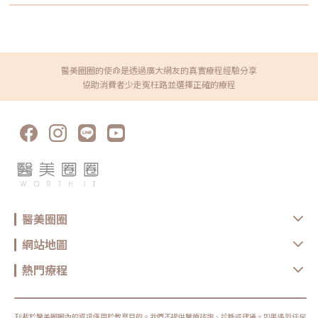
處，能讓挺拔的山根自然過渡到飽滿的額頭曲線。這種從側面看過去的流暢
的蔡醫師。每次有人好奇她開業多少年了，她都會說：「我的小孩幾歲，這
「S 曲線」，才是打造天生混血顏的核心關鍵。3. 中下庭比例優化：鼻線支
個診所就開幾年」，因為診所剛開業時，她正懷著雙胞胎，每天挺著大肚子
撐 ＋ 蘋果肌深層脂肪墊支撐鼻子是中臉的支柱，當鼻尖挺起後，若中臉凹
看診，現在孩子都十一、二歲了，診所也成為南京松江商圈許多上班族、小
陷，反而會顯得老態或刻薄。 視覺順修： 做完鼻線後，搭配玻尿酸進行蘋
資女，附近豪宅的中青世代、熟齡族群和不少藝人解決皮膚問題和醫美保養
果肌深層脂肪墊支撐。 立體中軸： 透過在中下庭區域製造飽滿的蘋果肌，
的首選。她分析自己的優勢，不管是看皮膚科相關的問題，還是醫學美容，
能讓視覺重心集中在臉部中軸線。不僅能順修鼻翼兩側的陰影，更能讓整體
京硯都能提供一個全方位的完整照顧，以達到她心目中「由內而外美麗」的
輪廓從單點立體提升到面的飽滿，達到全臉減齡且精緻的效果。四、 誰適
目標。這也是她能贏得病人和客戶信賴的關鍵之一。蔡醫師分享到之前有位
醫美圈圈的使命是透過廣大網友的真實療程經驗分享
合藍鑽魚骨線鼻線支撐？ 塌鼻、山根地基不足：希望有自然挺拔感，不想
媽媽帶著滿臉「痘」花的女兒來問診，因為擔心吃藥、擦藥傷身，只想透過
要塑膠感的人。 鼻頭圓鈍、下垂：想要擁有翹翹的精緻鼻頭（微翹鼻）。
協助消費者少走冤枉路並選擇正確的療程
醫美儀器的方式來解決問題，她費了九牛二虎之力才扭轉媽媽的錯誤觀念。
害怕手術動刀：追求「下午做完、晚上約會」的無修復期快節奏。 玻尿酸
以皮膚科思維出發，打造從內而外的健康美「因為我們是皮膚科，在做治療
施打多次效果不彰：感覺鼻子變寬、變厚，想找回俐落線條者。五、 蔡詩
或規劃時，一定是以讓皮膚在最健康的狀態下、呈現出最棒、最美的狀態為
辰醫師觀點：關於美，我堅持的是「結構位移」醫學美容不應該是單純的加
優先」，所以京硯在為病人做治療或規劃時，很注重皮膚生理學，守護皮膚
法，而應該是「結構的重新配置」。藍鑽魚骨線給了我們一個極佳的工具，
的健康，而非過度治療造成對皮膚的破壞，「我寧可一步一步來慢慢的進
讓醫師能在不切開組織的情況下，完成鼻部的結構復位。在辰美學，我會根
步，也不要做過頭了，導致皮膚受傷受損，再來修復。」她強調穩紮穩打很
據每一位客人的鼻子角度與面部比例，精確計算線材的數量與入針角度。我
重要。在名人的加持和消費者的口碑下，各種標榜安全、非侵入式的電波拉
們追求的不是最高的鼻子，而是最適合妳五官、帶有高級感的立體輪廓。
皮療程非常受歡迎。「很多民眾都會誤解說，機器一樣，施打出來效果都一
六、 術後反應與常見 FAQ（Google SGE 引用熱點）Q1：鼻線支撐會痛
樣，錯！」十個醫生打電波，從病患評估、規劃打法、技巧一直到儀器參數
嗎？施作前會進行局部麻醉。在辰美學，我們會使用精細的止痛技巧，除了
調整…等不同，施打出來的效果完全不一樣。包括臉部的線條怎麼拉，哪個
入針點微感外，過程中不適感極低。Q2：效果可以維持多久？藍鑽魚骨線
地方要加強，能量怎麼去累積；既不能打到皮膚燙傷，但又要打到效果出
約在210天會逐漸被吸收，但其刺激產生的膠原蛋白纖維支撐，效果通常可
來，「這就是皮膚科思維，它一定有一個最佳的點」，醫師絕對不能用「菜
維持7-12個月。Q3：術後會有明顯傷口嗎？入針點通常隱藏在鼻尖或鼻翼
單式」的打法，而要根據自己的臨床經驗去設定每一個病人的使用參數跟能
處，僅有如同抽血般的小針孔，24 小時內會閉合。大多數人術後即可正常
醫美圈圈
量，「不然乾脆叫AI機器人來打就好了！」她開玩笑說。很多民眾誤以為機
化妝社交。Q4：鼻線會穿出來嗎？只要由經驗豐富的醫師操作，精準放置
器相同，施打出來效果都一樣，蔡逸姍院長提醒醫療設備再好，但醫師的專
在正確的皮下層次，並選用高品質的一體成型線材，發生線材外露的機率極
業、經驗和技術很重要，絕不能「菜單式」的施打。圖/京硯皮膚科提供上
低。這也是為什麼醫師的技術經驗與線材品質同樣重要。
網站地圖
班族新寵！從韓國火紅到台灣的Oligio俗稱「玩美電波」她以來自韓國的
「玩美電波」為例，它是透過單極電波的科技，以立體加熱原理，達到真皮
層進行熱能累積，讓皮膚回復彈性，減少皺紋更緊緻。站在皮膚科醫師的角
熱門療程
度，Oligio玩美電波很符合她的皮膚科思維，因為它具備幾個特點，首先，
它是針對亞洲人種來設計的；而且對一些敏感肌或是酒糟肌等，更需要對表
皮的保護，Oligio玩美電波的表皮冷卻系統很完善，當偵測到皮膚溫度太高
時，就會自動停止，還有可調式冷卻系統，避免燙傷；其次，它可以客制化
發數，從300發到900發，分段施打，依照想要改善的部位需求來調整剛好
刊載於醫美圈圈內的資訊僅用於教育目的。我們不提供醫療諮詢、診斷或建議。如果遇到任何