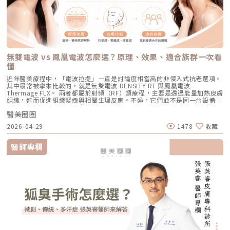
可。對於忙碌的現代人來說，是非常友善的午休醫美選擇。拿回肌膚的主導
變成另一張臉。效果通常會分成兩個階段：一部分人會先感覺皮膚有收緊
彈力蛋白增生。更棒的是，這些微通道能像海綿一樣，大幅提升後續保養精
械式的震動作用使色素顆粒鬆動、分離，再交由身體自然代謝。這項機制能
權，抗痘不再是一場苦戰青春痘從來就不只是一個表面的皮膚問題，它更深
感，後續則會隨著膠原蛋白慢慢新生，讓緊緻度逐漸出現。音波是什麼？重
華（如生長因子、高濃度玻尿酸）的吸收率，達到加乘的養膚效果。適合族
同時保護真皮層的血管結構，減少對健康組織的影響，讓整個治療更溫和，
刻地牽動著個人的自信心與社交生活。過去，嚴重痘痘肌患者往往陷入兩
點在聚焦超音波與深層拉提音波拉提使用的是 聚焦式超音波能量，常見名
群：老化型毛孔、淺層凹洞型毛孔、膚質粗糙者，以及對部分能量型療程較
也降低出現過度刺激或色素反應的可能性。透過這三項核心技術的搭配，
難：任憑痘痘反覆肆虐，或是無奈忍受口服藥物的強烈副作用。隨著 2026
稱包含 HIFU、MFU 或 MFU-V。它的特色是可以把能量聚焦到皮膚深層，形
為敏感、希望降低反黑風險的族群（實際仍需由醫師評估）。效果與特色：
Reepot 不只是單純「把斑點打掉」，而是以更安全、更穩定的方式改善色
年新一代抗痘武器AviClear 戰痘雷射（1726nm）問世，無疑為醫學美容界
成一個個熱凝結點，刺激組織收縮與膠原蛋白新生。部分音波療程可透過不
因為沒有雷射或電波的「熱傷害」，所以術後照顧相對簡單，反黑機率極
素問題，也更符合現代人對於恢復期短、風險低的期待。Reepot 為何能將
與深受痘痘困擾的患者，提供了一個全新、安全且具備極長效性的無藥物解
同深度探頭，將能量作用到接近深層支撐結構的位置，例如常被討論的
低。做完後通常會有 1~3 天的微泛紅，能溫和改善膚質與毛孔細緻度的新
斑點一撕即除？人工皮代謝讓改善更有感為什麼 Reepot 能做到治療後「撕
答。它成功將抗痘戰場，從伴隨負擔的全身性藥物代謝，精準轉移至局部的
SMAS 筋膜層。SMAS 是臉部支撐結構的一部分，傳統拉皮手術也會處理這
興療程。醫美療程怎麼選？重點大評比為了讓你更清楚怎麼挑選，我們整理
除人工皮時同步帶走斑點」？這與它的能量作用與術後設計密切相關。
皮脂腺控制，從源頭阻斷致痘環境。如果你也厭倦了反覆擦藥、吃藥的無盡
個層次。音波的概念，就是透過非侵入式方式，把能量送到較深層的支撐結
了五大主力療程的比較表：療程後的關鍵：醫美術後保養黃金法則許多人投
無雙電波 vs 鳳凰電波怎麼選？原理、效果、適合族群一次看
Reepot 透過 532 nm 能量搭配冷剝離技術，使表層黑色素逐漸被帶向角質
輪迴，渴望重新擁有一張清爽、穩定、不易泛油光的健康臉龐，建議尋求專
構，幫助輪廓往上拉。所以音波常見的效果感受包括：下顎線變清楚、嘴邊
入療程本身，卻忽略術後照護的重要性，可能影響修復效果，甚至增加色素
層；治療後覆蓋的人工皮則提供穩定、封閉式的修復環境，讓色素在代謝期
懂
業醫師進行完整的膚況評估。透過精準的雷射療程規劃，為自己預約一個遠
肉改善、臉部線條變順、雙下巴或下半臉鬆垂感變少。如果你的困擾不是細
沉澱風險。掌握以下三大原則，有助於穩定膚況並延續療程效果：1. 加強保
間被更完整地固定在表皮。當人工皮在回診時由專業人員取下，老化角質連
離痘疤與油光的全新未來！
紋，而是「臉往下掉」、「輪廓線越來越模糊」、「拍照時下半臉變重」，
濕修護雷射或電波療程後，肌膚屏障暫時較為脆弱，容易出現乾燥與水分流
近年醫美療程中，「電波拉提」一直是討論度相當高的非侵入式抗老選項。
同部分色素會一併脫落，因此能呈現出「一撕即除」的改善效果。以冷卻保
音波通常會比電波更貼近你的需求。不過音波也不是越深越好、越痛越有
失。建議選擇成分單純、無香精與酒精的保濕與修護產品（如玻尿酸、神經
其中最常被拿來比較的，就是無雙電波 DENSITY RF 與鳳凰電波
護與機械式震動相結合的方式，讓斑點代謝更有感，也讓治療成果更直觀。
效。不同部位需要不同探頭、不同深度與不同發數，醫師必須依照臉型、脂
醯胺），協助維持肌膚修復所需的穩定環境。2. 落實防曬措施術後肌膚對紫
Thermage FLX。 兩者都屬於射頻（RF）類療程，主要是透過能量加熱皮膚
誰適合做 Reepot？讓你一眼就能找到自己的定位Reepot 特別適合以下肌
肪厚度、骨架與皮膚狀況去規劃。打錯層次、能量過高或發數不合適，都可
外線較為敏感，建議使用足夠防曬係數（如 SPF30–50 以上），並搭配帽
組織，進而促進組織緊緻與相關生理反應。不過，它們並不是同一台設備，
膚需求： 曬斑、雀斑、老人斑、顴骨母斑 膚色暗沉不均，看起來不夠乾淨
能影響效果與安全性。電波、音波、傳統拉皮手術差異表 項目 電波拉提 音
子、陽傘等物理性防曬，以降低色素沉澱的風險。3. 避免刺激性保養於恢復
也不只是名稱不同而已。 簡單來說： 鳳凰電波較常被用於輪廓緊緻與拉提
做過除斑，但怕反黑、怕紅腫 希望治療後恢復期短、隔天能上班 膚質偏薄
波拉提 傳統拉皮手術 療程原理 使用RF射頻能量，透過熱能刺激膠原蛋白收
期間內，應暫停使用酸類（如果酸、水楊酸）、A醇、去角質及高刺激性美
醫美圈圈
需求，屬於單極射頻應用的代表療程； 無雙電波則為結合單極與雙極射頻
或偏敏感，不敢嘗試侵略性太高的治療Reepot AI時光雷射的效果：一次能
縮與新生 使用聚焦式超音波能量，將熱能聚焦到特定深度，刺激組織收縮
白產品。實際恢復時間會依療程種類與個人膚況不同，建議依照醫師指示逐
的複合式電波療程，常被用於同時兼顧緊緻與膚質改善。 根據原廠資料，
改善什麼？以下為臨床上常見改善情況（效果因個人皮膚而異）： 斑點淡
與膠原蛋白新生 透過外科手術方式，移除多餘皮膚，並重新拉提、固定鬆
2026-04-29
1478
收藏
步恢復日常保養。毛孔粗大常見問題Q&A Q1：做完醫美，毛孔就可以「完
Thermage 為非侵入式射頻療程，可應用於肌膚緊緻與平滑需求；而
化明顯 膚色提亮、均勻度提升 老人斑變淡、邊界變柔和 妝感變乾淨，妝更
弛組織 作用方向 偏向皮膚緊緻、細紋、膚質與鬆弛感改善 偏向深層支撐、
全消失」嗎？ 這是不切實際的期望喔！毛孔是皮膚正常的生理結構，不可
DENSITY 則採用單極與雙極射頻能量，可作用於不同皮膚層次。 這也是為
貼更亮 肌膚質地有細緻感Reepot 術後恢復期與照護指南Reepot 最大優勢
輪廓拉提、下顎線與嘴邊肉改善 偏向明顯鬆弛、下垂組織與多餘皮膚的結
能完全消失不見。醫美療程的目標是讓變大、變形毛孔「縮小、變淺」，讓
什麼許多人在選擇療程時會產生疑問： 我需要的是「輪廓拉提」，還是
之一就是修復期短。常見反應淡淡泛紅：1–3 天斑點結痂／色素加深：3–7
醫師專欄
構性改善 常見作用層次 真皮層、皮下組織，依儀器與能量設定不同 真皮
肌膚在視覺上達到平滑、細緻的效果，也就是俗稱的「水煮蛋肌」狀態。
「膚質細緻」？ 我適合鳳凰電波，還是無雙電波？ 兩者是否可以搭配施
天代謝期：1–2 週術前事項1. 治療部位若有傷口、感染或過敏發炎需等肌膚
層、皮下組織、筋膜層等不同深度，依探頭與機型不同 皮膚、皮下組織、
Q2：打雷射縮毛孔，皮膚會不會越打越薄？ 正確的雷射治療不但不會讓皮
作？ 以下將用較好理解的方式，帶你一次釐清兩者差異。什麼是鳳凰電波
恢復後再施作。2. 有心律調節器、光敏感或慢性疾病者需由醫師評估安全
SMAS筋膜層等，依手術方式不同 適合部位 臉部、眼周、下顎線、頸部、身
膚變薄，反而會因為刺激真皮層膠原蛋白新生，讓肌膚變得更厚實、更有彈
Thermage FLX？鳳凰電波的正式名稱是 Thermage FLX，為台灣索塔
性。3. 孕婦、哺乳者與近期使用光敏藥物者不建議進行光電療程。4. 三個
體局部等，依機型適應症與醫師評估 額頭、眉眼、下半臉、下顎線、雙下
性！但前提是「間隔時間要充足」且「能量掌控得當」，過度頻繁的施打才
SoltaTaiwan Limited旗下的射頻設備。根據台灣原廠資料，Thermage
月內做過深層換膚或磨皮者需與醫師確認治療時機。5. 術前請避免日曬並停
巴、頸部等，依機型與探頭而定 臉部、下半臉、頸部等明顯鬆弛部位 主要
有可能破壞皮膚屏障。Q3：改善毛孔粗大，通常需要打幾次才有效？ 醫美
FLX 採用單極電容耦合射頻技術。所謂「電容耦合」，簡單來說就是能量透
止酸類、去角質與刺激性保養品。這些都有助於減少反黑。術後照護1. 人工
效果 緊緻肌膚、改善細紋、膚質變細緻、鬆弛感下降 拉提輪廓、改善嘴邊
不是變魔術，通常需要一個「療程」的規劃。以皮秒雷射或微針電波為例，
過皮膚表面傳導進入皮膚內部，無需破壞皮膚結構。它的特色是「單極電
皮需連續貼著約 14 天且不可自行撕除。2. 若人工皮翹起或濕潤可加貼更大
肉、下顎線模糊、臉部下垂感 改善明顯鬆弛、下垂與多餘皮膚，拉提幅度
通常會建議進行 3~5 次（每次間隔約 4~6 週）為一個完整療程。不過，多
波」。是能將熱能傳遞到較深層的皮膚組織，形成較廣泛的容積式加熱。一
片人工皮加強固定。3. 術後兩週內避免三溫暖、蒸氣、劇烈流汗與飲酒。4.
通常較明顯 適合對象 皮膚開始鬆、細紋變多、毛孔或膚質變粗、想讓臉看
數人在第 2 次治療後，就會感覺到上妝變得服貼、出油量減少的明顯變化
般民眾常聽到的「電波拉提」、「緊緻輪廓」、「改善鬆弛」，多半就是從
請按時回診由專業人員移除人工皮並檢查膚況。5. 如出現紅腫、刺癢或滲出
起來更緊緻的人 輪廓開始下垂、嘴邊肉明顯、下顎線不清楚、下半臉變重
了。Q4：我是容易泛紅的敏感肌或酒糟肌，也能做醫美縮毛孔嗎？需經醫
這類療程概念延伸而來。由於屬於非侵入式，不需要手術或注射，且通常恢
應立即聯絡診所處理。6. 色素代謝期間避免使用磨砂、卸妝棉與去角質產
的人 中重度鬆弛、皮膚明顯下垂、多餘皮膚較多，且能接受手術恢復期的
師審慎評估。敏感肌或酒糟肌因皮膚屏障較脆弱，若在發炎尚未穩定的情況
復期較短；效果可能在療程後逐漸顯現，並隨著時間持續變化。鳳凰電波適
品。7. 修復期需加強保濕並確實做好防曬。Reepot 的優勢到底在哪？與傳
人 麻醉方式 多數不需麻醉，或依疼痛耐受度使用表面麻醉、舒緩方式 依機
下進行高能量雷射，可能增加泛紅加劇或刺激反應的風險。因此治療重點通
合施打族群鳳凰電波比較常被期待用在以下需求： 臉部鬆弛感 下顎線不清
統雷射比較 療程項目 傳統除斑雷射 Reepot AI時光雷射 冷卻保護 冷卻可能
型、能量與個人耐受度，可能不需麻醉或搭配舒緩方式 通常需要局部麻
常會先放在「穩定膚況與降低發炎反應」，並依個別狀況調整可能的誘發因
楚 嘴邊肉或輪廓線變模糊 眼周細紋與鬆弛 身體局部肌膚鬆弛 常被作為年度
較簡單、 熱傷害風險較高 -2°C 到-6°C冷卻 +血管保護， 反黑風險較低 精