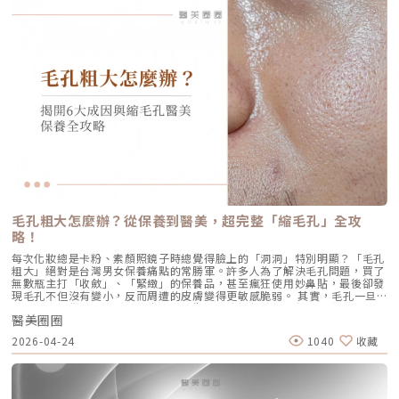
節以及真實的術後效果，幫助你評估這項抗痘黑科技是否適合自己。為什麼
低，肌膚質感可能回復至治療前的狀態。加上年齡增長與環境壓力，皮膚細
大幅優化了「舒適度」。3.1 減痛技術的優化美音二代優化了能量輸出的波
痘痘總是反覆發作？看懂萬惡之源「皮脂腺」在認識 AviClear 戰痘雷射之
胞活力下降，因此建議每3至4個月進行一次補打，持續激活肌膚，維持年輕
型與頻率，使熱能釋放更加穩定均勻。在臨床操作中，我發現客人的耐受度
前，我們必須先了解痘痘（痤瘡）究竟是怎麼形成。青春痘的生成機制主要
健康。一項針對40至65歲受試者的研究顯示，接受兩次Profhilo注射（間
顯著提升，不再需要像早期那樣「痛到想哭」。 見效時間：治療當下因組
包含四大關鍵： 皮脂分泌過盛：受到賀爾蒙、壓力、飲食或基因影響，皮
隔30天）後，在1個月與4個月的評估中，皮膚彈性與保濕度均有顯著提
織受熱收縮，會有 10-20% 的即時拉提感。真正的巔峰效果會在術後 2–3
脂腺製造出過多的油脂。 毛囊角化異常：老廢角質無法正常代謝，與油脂
升，且效果可維持至少4個月。受試者自我評估亦反映皺紋減少、肌膚更緊
個月，隨著膠原蛋白的大量新生，輪廓會日益清晰。 維持時間：在規律的
混合後堵塞毛孔，形成粉刺。 痤瘡桿菌增生：堵塞的無氧毛孔成為痤瘡桿
緻，印證持續治療的重要性。（參考來源：Sparavigna et al., 2022）璞
生活作息下，一次優良的治療效果可維持 12–18 個月。四、 蔡醫師的減齡
菌（C. acnes）的溫床，細菌大量繁殖。 發炎反應：細菌代謝物引發免疫
菲洛療程前後注意事項術前： 停止服用抗凝血藥物（如阿斯匹靈、維他命
處方箋：美音二代的精準佈點很多診所標榜「破千條」的音波，但我始終堅
反應，導致紅腫、化膿，形成嚴重的囊腫型或膿皰型痘痘。在這四個環節
E） 治療當天避免化妝、飲酒 保持作息規律，避免熬夜與重度壓力術後：
持：條數不是越多越好，精準度才是關鍵。過多的能量可能造成脂肪萎縮
中，「皮脂分泌過盛」是啟動後續一連串災難的開關。傳統的治療方式，如
24小時內避免按摩施打部位 三天內避免劇烈運動與三溫暖 一週內避免臉部
（臉凹），過少則無感。在辰美學，我會根據每一位客人的臉型厚薄、鬆弛
抗生素主要針對殺菌；外用酸類主要針對去角質。唯有口服 A 酸能夠有效抑
熱敷與刺激性護膚產品 建議加強保濕、防曬，幫助效果延長璞菲洛副作用
程度，規劃專屬的能量地圖。以下是 2026 年我常用的建議處方： 施作區
制皮脂腺分泌，這也是為什麼口服 A 酸過去被視為治療嚴重痘痘的終極武
與風險Profhilo屬於非交聯玻尿酸，不含化學交聯劑，生物相容性極佳，副
域 建議條數參考 蔡醫師臨床改善重點 全臉輪廓拉提 500 – 800 條 筋膜拉
器。然而，口服 A 酸伴隨著全身性的副作用。而 AviClear 戰痘雷射的誕
作用相對少。常見輕微反應包括： 注射處短暫腫脹、微紅 局部輕微瘀青
提改善法令紋 中下臉重點加強 300 – 500 條 筋膜拉提改善嘴邊肉 眼周與提
生，就是為了一次解決這個痛點：我們能不能在不吃藥的情況下，精準且長
（數日內可自行消退） 極少數人可能會有輕微搔癢或壓痛感，通常在數天
眉 100 – 200 條 改善眼尾下垂。 4.1 複合式療程的加乘效果如果想要達到
效地控制皮脂腺？什麼是 AviClear 戰痘雷射？解密 1726nm 的物理奇蹟
內緩解※ 選擇合法診所與原廠授權產品，是避免療程風險最關鍵的因素。
更好的「精緻度」，我常會建議在音波拉提後，搭配再生針（瑞德喜）進行
AviClear 戰痘雷射是一台利用特定波長光能來治療痤瘡的醫療儀器。它的核
為什麼 Profhilo 成為新一代醫美趨勢？隨著醫美觀念的演變，越來越多人
外輪廓的固定，或是以「混合式填充」補足流失的骨架支撐。這種「由內拉
心技術在於突破性的1726nm 波長雷射。1. 為什麼是 1726nm 波長？「專
追求自然、柔和的改善效果，不希望臉部看起來僵硬或過度膨脹。Profhilo
提、由外固定」的複合思維，才是現代抗老的趨勢。五、 2026 醫美行情與
吃油脂」的標靶治療在雷射醫學中，不同的波長會被不同的目標物（如黑色
與傳統填充型療程最大的不同，在於它獨特的「重建」式作用。Profhilo
避坑建議當妳搜尋「美國音波二代價格」時，會發現市場行情落差很大。身
素、血紅素、水分）吸收。1726nm 這個波長非常特殊，它在人體組織
並非單純地填補，而是將高濃度玻尿酸均勻分布於肌膚真皮層，從底層刺激
毛孔粗大怎麼辦？從保養到醫美，超完整「縮毛孔」全攻
為醫師，我必須提醒大家，費用背後包含的是原廠探頭成本、儀器維護、以
中，被皮脂（油脂）吸收的效率，大約是被水分吸收的 2 倍。當 AviClear
膠原蛋白與彈力蛋白新生，啟動肌膚的自我修復能力，讓效果柔和自然，能
及最重要的「醫師的技術與判讀經驗」。 認明原廠授權：施打前請掃描儀
略！
的雷射光束打入真皮層時，能量會精準地被富含油脂的「皮脂腺」大量吸
有效降低傳統填充物可能帶來的異物感，也更貼近肌膚自然老化的邏輯。此
器與探頭 QR Code，確保非水貨或非法翻新探頭。 選擇認證醫師：音波拉
收，進而產生熱能。這些熱能會破壞過度活躍的皮脂腺細胞，變得萎縮、分
外，Profhilo 完美契合了當前醫美市場「微侵入式」與「預防型保養」的
每次化妝總是卡粉、素顏照鏡子時總覺得臉上的「洞洞」特別明顯？「毛孔
提需要精準的解剖學知識，只有受過原廠培訓的醫師，才能在「安全邊界
泌量大幅下降。當沒有過多的油脂，毛孔就不易堵塞，痤瘡桿菌也失去了生
趨勢。它填補了日常保養品與侵入式手術之間的空缺，不需像肉毒桿菌那樣
粗大」絕對是台灣男女保養痛點的常勝軍。許多人為了解決毛孔問題，買了
內」將能量發揮到極致。六、 結語：愛美，是為了成就更好的自己我常
存的養分，痘痘自然就失去了生長的溫床。2. AviCool™ 藍寶石冷卻系統：
限制表情，也不需要像手術拉皮那樣漫長的恢復期。對於生活忙碌、注重效
無數瓶主打「收斂」、「緊緻」的保養品，甚至瘋狂使用妙鼻貼，最後卻發
說，醫美的意義不在於把妳變成另外一個人，而在於「找回最巔峰狀態的
保護表皮，大幅提升舒適度既然要用熱能破壞深層的皮脂腺，表皮會不會被
率的現代人來說，這讓它更容易被接受，成為許多人延緩老化、提升膚質的
現毛孔不但沒有變小，反而周遭的皮膚變得更敏感脆弱。 其實，毛孔一旦
妳」。看著客人在治療後，重新對鏡子裡的自己露出自信的微笑，那是我身
燙傷？這正是 AviClear 的另一項核心專利。機器配備了專屬的 AviCool™
首選。臨床案例分享以下為原廠提供的實際案例，透過Profhilo逆時針療
被撐大，就像是被撐鬆的橡皮筋，光靠日常塗抹保養品是很難「完全逆轉」
為醫師最大的成就感。我會運用 Ultherapy Prime 美國音波第二代的精準
藍寶石接觸式冷卻系統。在雷射擊發前、擊發中與擊發後，冷卻系統會持續
程，觀察治療前後肌膚狀態的變化，供大家參考了解療程效果。璞菲洛
醫美圈圈
的。想要有效改善毛孔粗大，我們必須先搞懂你的毛孔是哪一種「型」，才
技術，結合我對面部結構的美感理解，悉心守護妳每一寸肌膚的張力。如果
將表皮溫度維持在安全的低溫狀態。這不僅能防止表皮熱傷害、避免術後反
Profhilo常見Q&AQ1：PROFHILO和水光療程有什麼差別？ 水光著重在肌
能對症下藥！這篇文章將帶你從日常保養到專業醫美療程，全面拯救毛孔粗
您也對輪廓的流失感到焦慮，或者正猶豫哪種療程最適合自己，歡迎預約來
黑，更大幅降低了療程中的痛感，讓患者在不需要敷麻藥的情況下（視個人
2026-04-24
1040
收藏
膚表層補水，讓皮膚變得水嫩透亮；而PROFHILO作用層次更深，不只補
大的終極對策。為什麼我的毛孔會變大？揭開毛孔粗大的 6大元兇在探討怎
診間，讓我們在一個放鬆、透明的環境下，一起討論出最適合您的減齡計
耐受度而定），也能順利完成治療。AviClear 戰痘雷射 vs. 藍雷射與傳統療
水，還能活化膠原蛋白、彈力蛋白等細胞修復，提升整體彈性與緊緻度。它
麼解決之前，我們得先抓出讓毛孔變大的罪魁禍首。毛孔粗大絕對不是單一
畫。
法：抗痘金大PK過去我們面對嚴重的青春痘，「吞口服A酸」幾乎是唯一的
的特點是透過穩定擴散來刺激肌膚自我修復，不靠刺激或破壞，適合想全面
原因造成的，通常是以下幾個因素交織而成的結果：1. 【油脂型毛孔】：中
終極解方。然而，隨著光電科技的突破，現代的醫美抗痘已經邁入了「精準
改善膚況的人。Q2：可以和電波、音波等療程搭配嗎？ 可與電波、音波等
東油田的擴建工程毛孔是皮脂排出的主要通道。當你的皮脂腺天生比較發
破壞皮脂腺」的新紀元。目前市面上討論度最高的兩大抗痘黑科技，分別是
療程搭配使用，建議間隔約兩週，具體施打順序與時間需由醫師評估。電
達，或是受到氣溫升高、荷爾蒙波動、常吃高油高糖食物影響，導致出油量