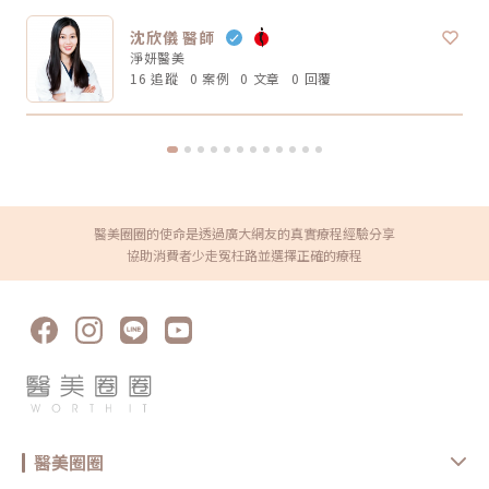
可能會有短暫泛紅、腫脹、痠感或觸痛，通常會逐漸緩解。實際狀況仍需依
得臉比較緊、線條比較順，但真正的膠原變化通常需要時間。Thermage 官
個人體質與療程設定而定。Q3：年輕人適合做電波音波嗎？如果只是想預
方也提到效果可立即出現，並隨時間改善。所以比較合理的期待是：不是
防初老、改善膚質鬆弛，可以先從電波或其他較溫和的保養型療程評估。若
沈欣儀 醫師
「瞬間換臉」而是「慢慢變緊、變順、變精緻」做電波前需要注意什麼？無
已經有明顯輪廓下垂，也可以和醫師討論音波。但年齡不是唯一標準，皮膚
淨妍醫美
論選無雙電波或鳳凰電波，療程前都建議注意以下幾點： 近期是否懷孕或
厚度、脂肪量、鬆弛程度更重要。Q4：電波音波可以取代拉皮手術嗎？不
哺乳 是否有心律調節器或植入式電子裝置 施作區域是否有金屬植入物 是否
16 追蹤
0 案例
0 文章
0 回覆
能完全取代。電波音波適合輕度到中度鬆弛，屬於非侵入式抗老療程。如果
有嚴重皮膚發炎、傷口或感染 近期是否做過其他醫美療程 是否有蟹足腫或
是非常明顯的皮膚鬆垂或組織下滑，仍可能需要評估手術或其他治療方式。
特殊體質 是否正在服用影響皮膚修復的藥物這些資訊都應在諮詢時主動告
Q5：電波音波多久做一次？每個人的老化程度、儀器種類、能量設定和維
知醫療院所，即便是非侵入式療程，也不是每個人都適合做。做完電波後怎
持需求不同，沒有固定答案。一般會由醫師依照膚況、年齡、預算與期待效
麼保養？電波療程後，多數人不需要長時間恢復期，但仍建議做好基礎照
果規劃，不建議自己照網路頻率硬套。搞懂電波跟音波的差別，才能選對適
護： 加強保濕 避免過度去角質 做好防曬 短期內避免高溫環境，例如三溫
合自己的療程電波跟音波都是常見的非侵入式抗老療程，但它們不是誰取代
暖、烤箱 避免同時疊加刺激性保養品 依照院所指示安排回診或追蹤如果出
誰，也不是誰一定比較好。圈圈提醒，做療程前不要只看網路心得，也不要
現明顯紅腫、疼痛、水泡、凹陷或異常不適，應儘快回原院所或尋求專業醫
只聽「哪個最紅」。真正重要的是：你想改善的是什麼問題、由誰來評估與
療協助。FAQ：無雙電波 vs 鳳凰電波常見問題Q1：無雙電波和鳳凰電波哪
操作、療程規劃是否真的符合自身臉部條件。選對療程，不是追求最貴、最
個效果比較好？沒有絕對誰比較好。無雙電波偏向膚質、細緻與自然緊緻；
痛、最強，而是找到真正適合自己的方式。變美可以慢慢來，但觀念一定要
鳳凰電波偏向輪廓拉提與深層緊實。選擇重點應該是你的需求，而不是單看
醫美圈圈的使命是透過廣大網友的真實療程經驗分享
先對！★溫馨提醒★小編要提醒大家，醫療並非單純的商業交易，所有的療
療程名氣。Q2：無雙電波可以取代鳳凰電波嗎？不一定。兩者能量設計與
程都伴隨著風險。因此，作為消費者應該謹慎選擇合適的醫療方案，以確保
協助消費者少走冤枉路並選擇正確的療程
療程定位不同，並非互相取代關係。若主要需求是膚質與輕度緊緻，無雙電
安全與健康。
波可能適合；若主要需求是明顯輪廓拉提，鳳凰電波仍有其定位。Q3：無
雙電波適合年輕人嗎？若已開始出現膚質粗糙、毛孔、細紋或輕微鬆弛，無
雙電波可作為早期保養型選項。不過仍建議由專業醫師評估是否真的需要施
作。Q4：電波拉提可以維持多久？維持時間會因年齡、膚況、生活習慣、
保養方式、能量設定與個人體質不同而有差異。多數電波療程並非永久效
果，通常需要定期保養。Q5：做完電波可以馬上化妝嗎？多數情況下恢復
期不長，但實際仍需依個人膚況與療程反應而定。若出現泛紅、敏感或熱
感，建議先讓肌膚休息，並加強保濕與防曬，並依醫療院所指示進行後續照
護。選對療程，比跟風更重要無雙電波與鳳凰電波各有優勢，前者偏向細緻
膚質與自然緊緻，後者則更聚焦在輪廓拉提與深層抗老。與其問「哪一個比
較厲害」，不如先釐清自己最在意的是膚質、鬆弛、輪廓，還是整體老化
感。但無論選哪一種，都建議先諮詢合格醫療院所，由專業醫師評估膚況、
年齡、鬆弛程度、預算與期待值，才能做出更安全也更符合期待的選擇。同
醫美圈圈
時，也建議選擇原廠認證或合法合格的醫療院所，確認設備來源、探頭是否
為原廠正貨，以及操作人員是否具備相關經驗，這些都是影響療程安全與效