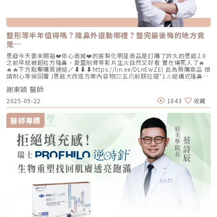
整形等半年值得嗎？隆鼻外還動哪裡？整完最後悔的地方竟
是…
思庭今天要來開箱❤️依心商城❤️的客製化明星商品是訂購了許久的思庭2.0
之前早就被超粒方隆鼻、愛里削骨等影片生火自然又好看 實在燒死人了🔥
🔥🔥下方點擊購買連結🔗⬇️⬇️⬇️https://lin.ee/DLnEwZE( 此為預購商品 煩
請耐心等候回覆 )思庭大改造方案內容物💁‍♀️五爪前額拉提*1👃結構式隆鼻*1
(加購縮鼻翼、敲鼻骨、貴族手術)👄微笑嘴角*1 (加購嘴邊肉拉提)重點摘
謝東穎 醫師
要：00:00 搶先看⚡⚡01:43 開箱手術方案內容物02:02 上臉眉眼分析 : 五
爪前額拉提02:36 中臉隆鼻分析 : 結構式隆鼻合併貴族手術03:58 下臉唇巴
2025-09-22
1843
收藏
分析 : 微笑嘴角+嘴扁肉拉提04:43 華麗買家秀05:25 五星好評分享
⭐⭐⭐⭐⭐▸▸歡迎合作洽談：followheart.marketing@gmail.com◂◂依心唯
美整形外科診所地址｜台北市信義區基隆路二段15號2樓電話｜（02）
醫師專欄
2345-6777官方網站｜https://www.followheart.com.tw/官方諮詢｜
https://follow-heart.com/line臉書粉專｜https://follow-
heart.com/case_fbIG追起來｜https://follow-
heart.com/case_igWeChat ID｜Dr_followheart