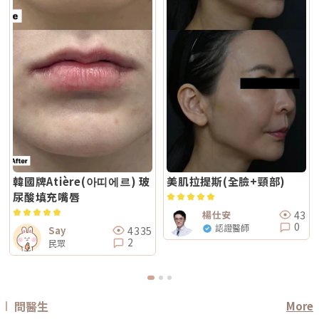
肉與下顎線模糊。但如果是太陽穴凹陷、淚溝、臉頰凹陷這類結構性凹陷，
不同射頻模式，將能量分別作用於深層與淺層皮膚。因此，兩者並不是「誰
和，加上冷卻保護，對敏感肌而言較為友善。但敏感肌的特性是屏障本身不
或是斑點、色素沉澱這類膚質問題，單靠電波或音波不一定能解決，需要搭
比較高級」，而是設計邏輯不同。若主要需求為輪廓拉提與緊緻，單極射頻
穩定，因此治療前仍需要專業檢視膚況，若正處於發炎、乾裂或紅敏期，建
配其他療程評估。第二，不要只看價格，更要看療程規劃是否合理電波音波
為主的療程通常較符合需求；若希望同時兼顧膚質細緻與輕度緊緻，複合式
議先穩定皮膚後再安排療程。Q5：做 Reepot 之後多久可以搭配其他醫美
的價格會受到儀器種類、探頭、發數、施作部位、能量設定與診所規劃影
電波療程則可能更具彈性。效果差異：拉提感、緊緻感、膚質感不一樣1. 拉
療程？治療後皮膚需要時間恢復，因此若要搭配保濕導入、水光等溫和療
響。價格便宜不一定不好，但如果只用價格做決定，很容易忽略真正重要的
提感如果你的主要困擾是「臉部鬆弛」、「下顎線不清楚」或「嘴邊肉變明
程，通常約 2～3 週即可視膚況安排；若是皮秒、飛梭、強效換膚或注射等
事：這療程到底有沒有符合你的臉部狀況？同樣是音波，有人需要加強下顎
顯」，鳳凰電波通常是較常被討論的選項之一。其應用多與輪廓緊緻與鬆弛
刺激性較高的項目，建議至少間隔 4 週再評估。適當的間隔能降低反黑與過
線，有人需要處理嘴邊肉；同樣是電波，有人重點在眼周細紋，有人重點在
改善相關，常見於臉部、眼周與身體的緊緻與平滑需求。2. 膚質感如果你的
度刺激的風險，也讓後續療程效果更穩定。Q6：Reepot 的療程費用大約是
臉頰鬆弛。規劃不同，效果自然也會不同。所以選療程時，不只要問「多少
問題不是明顯鬆弛，而是「皮膚看起來粗」、「毛孔明顯」、「妝感不服
多少？Reepot 的價格會依照治療部位、所需的能量深度、是否搭配其他療
錢」，也要問清楚：使用什麼儀器？施作哪些部位？大約發數或治療範圍怎
貼」或整體氣色較疲累，無雙電波的複合式能量設計相對較符合這類需求。
程以及整體規劃次數而有所差異。一般費用多落在一萬至三萬多元之間，但
麼規劃？為什麼我的狀況適合這個療程？第三，確認儀器來源、探頭耗材與
除了緊緻效果外，也常被用於膚質細緻與整體質感提升，因此常被市場定位
實際金額仍需依個人斑點狀況與療程組合評估後才能確認。建議先安排諮
施作人員電波音波屬於能量型醫美療程，安全性和儀器來源、探頭耗材、操
為入門型抗老或精緻型電波療程。3. 自然度兩者都屬於非侵入式療程，因此
詢，由專業醫療人員確認膚況後提供最適合的治療方案與費用。Q7：
作經驗都有關。建議選擇前可以確認是否為合法原廠認證儀器、是否使用原
通常不會像手術或填充療程一樣產生立即的結構性改變，效果多半呈現為漸
Reepot 術後的人工皮需要貼多久？Reepot 治療後會在局部覆蓋人工皮，
廠探頭或合規耗材，以及是否由合格專業醫療人員評估與操作。另外，醫師
進式、自然型。常見的效果訴求差異在於：鳳凰電波多偏向輪廓線條與緊緻
主要是保護剛治療的肌膚並協助屏障修復。人工皮不建議自行撕除，多數人
的臉部解剖概念與美感判斷也很重要。因為電波音波不是「能量越強越
感的提升；無雙電波則較偏向整體膚質細緻、緊實與光澤感的改善。哪一種
會在約兩週左右回診時，由醫療人員視膚況協助取下。人工皮脫落後，治療
好」，而是要看你的皮膚厚度、脂肪量、鬆弛程度、臉型比例去調整。過度
比較痛？無雙電波真的比較不痛嗎？疼痛感是很多人選療程時最在意的問
部位的色素也會在這段期間逐漸代謝、變淡。斑點帶來的影響，往往不只是
治療不一定更漂亮，反而可能不自然或效果不如預期。第四，效果需要時
題。以療程設計來看，鳳凰電波因為以單極射頻為主，能量感通常會比較明
外觀變化，更讓人感到氣色黯淡、不如以往。隨著醫美技術不斷推陳出新，
間，不要用術後當天判斷成敗電波和音波都是透過熱能刺激膠原蛋白反應，
顯。部分人會形容為熱、刺、酸、脹，尤其在骨感較明顯或皮膚較薄的位
Reepot AI 時光雷射為色素治療帶來更精準、可控的方式，讓除斑不再停留
不是做完當天就完成全部效果。部分人術後會先感覺皮膚變緊、輪廓比較
置，感受可能更強。無雙電波則因為設計上有SAC智能冷卻系統與RIC即時
在效果難預測的時代。期望這篇文章能幫助你清楚掌握除斑方向與選擇，在
韓國牌Atière(아띠에르) 玻
美肌拉提斯(全臉+頸部)
順，但真正的膠原蛋白新生與重組，通常需要數週到數月慢慢發生。所以做
阻抗偵測補償系統等設計，因此為舒適度較高的電波療程。但這裡要講清
規劃療程時，也建議由專業醫師根據膚況量身評估，找到最適合、安全的改
完後不要急著用第一天的樣子判斷有沒有用，也不要因為短期內沒有巨大變
尿酸填充嘴唇
楚：不痛不代表完全沒感覺，舒適也不代表每個人都一樣。疼痛感會受到很
善方式。★溫馨提醒★小編要提醒大家，醫療並非單純的商業交易，所有的
化就立刻否定療程。非侵入式拉提的特色通常是漸進、自然，而不是突然大
多因素影響，包括： 個人耐痛程度 施作部位 能量設定 是否敷麻 醫師手法
療程都伴隨著風險。因此，作為消費者應該謹慎選擇合適的醫療方案，以確
幅改變。第五，不要期待一次療程解決所有老化問題臉部老化不是只有皮膚
43
楊仕安
皮膚厚薄與骨感程度 當天身體狀態所以比較精準的說法是：無雙電波通常
保安全與健康。
鬆而已，還可能包含膠原蛋白流失、脂肪位移、骨架支撐變弱、皮膚厚度改
0
認證醫師
被定位為舒適度較佳；鳳凰電波能量感通常較明顯。但實際感受仍需依個人
4335
Say
變等不同層次的問題。電波可以改善皮膚緊緻度與膚質，音波可以幫助輪廓
狀況而定。常見迷思一：鳳凰電波一定比無雙電波強嗎？不一定。「強」要
2
拉提與深層支撐，但它們不一定能取代針劑、填充、雷射、手術或其他療
民眾
看你指的是哪一種強。如果說的是深層拉提、輪廓緊緻，鳳凰電波確實是經
程。比較正確的觀念是：電波音波不是萬能療程，而是抗老規劃中的一部
典代表。但如果是膚質、細緻度、毛孔與整體保養感，無雙電波可能更符合
分。真正適合你的方式，應該要根據你的老化程度、臉部條件、預算與期待
期待。這就像健身一樣，重訓和瑜伽都能讓身體變好，但目標不同。你想練
效果一起評估。電波音波常見問題 FAQQ1：電波跟音波哪個比較痛？不一
線條、核心、柔軟度，還是想增加肌力？療程也是同樣邏輯。選擇醫美療
定。電波多半是熱感、刺熱感；音波則常見深層痠脹感或一點一點的刺激
程，不是找「最紅的」，而是找「最符合目前需求的」。常見迷思二：電波
感。不過疼痛感會受到能量設定、施作部位、個人耐受度、儀器種類影響，
做完會立刻小臉嗎？很多人期待電波做完臉馬上小一圈，但這個期待需要調
不能單純說哪一個一定比較痛。Q2：電波音波做完會有修復期嗎？多數電
問醫生
More
整。電波拉提不是抽脂，也不是溶脂，更不是削骨。它主要是透過射頻熱能
波音波屬於非侵入式療程，通常不需要像手術一樣長時間修復。不過部分人
刺激皮膚組織緊緻與膠原重塑，因此效果通常是逐步變化。有些人做完會覺