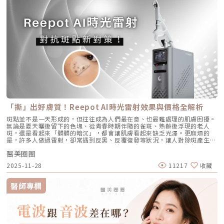
AviClear 戰痘雷射與 CAPRI 藍雷射。雖然兩者都主打不吃藥、從根源控
波、音波術後可加速肌膚修復並延長效果，但需等皮膚完全降溫後再進行
大增時，通道就會被迫「擴建」來排出這些大量油脂。2. 【角質型毛孔】：
油，但在波長與作用機制上卻有著根本的差異。我們該如何選擇？它們與傳
Profhilo療程。施打前請務必諮詢醫師，遵從專業建議安排療程。Q3：璞
通道堵塞引發的連鎖反應健康的肌膚會自然代謝老廢角質，但如果代謝異
統的口服A酸又有什麼不同？以下為您全面解析。頂尖對決：AviClear 戰痘
菲洛每年需要打幾次？ 一個完整療程通常包含三次施打，前兩次相隔約一
常，這些廢棄角質就會和皮脂、空氣中的髒污混合在一起，死死地堵塞在毛
雷射 vs. CAPRI 藍雷射這兩款都是目前熱門的無藥物抗痘雷射，雖然目標一
個月，第三次則可在四到六個月後進行。視個人膚況與需求，也可安排後續
孔開口。久而久之，毛孔就像被塞了軟木塞一樣，被越撐越大。3. 【老化型
致，但「作戰策略」卻截然不同：1. AviClear 戰痘雷射（1726nm）：專
加強療程，以延續效果。Q4：頸紋、手部老化也能打嗎？ 可以。Profhilo
毛孔】：膠原蛋白流失的初老警報真皮層中的「膠原蛋白」和「彈力蛋白」
注皮脂腺的「源頭阻斷」作用原理：搭載專利 1726nm 波長，具備極高的
在頸部與手背同樣有良好表現，能改善乾紋與鬆弛，是全方位肌膚重建療
就像是撐起毛孔的堅固地基。隨著年齡增長，或是長期不防曬導致的「光老
「油脂專一性」，能穿透皮膚精準鎖定並加熱肥大的皮脂腺，使其萎縮。核
程。Q5：是否適合所有膚質？ 大多數人皆可接受，但孕婦、哺乳中女性與
化」，地基流失、失去支撐力，毛孔邊緣的肌膚就會順著地心引力往下垂。
心強項：直接從源頭切斷出油量並破壞痘痘的生長環境，主打極長效的抗痘
對玻尿酸過敏者不建議施打。Q6：哪些人適合做Profhilo？需要幾歲才能
4. 【缺水型毛孔】：肌膚乾旱造成的表面危機這點常被許多人忽略！當角質
與控油效果，非常適合追求長期穩定膚況、不想依賴藥物的人。2. CAPRI
做？Profhilo適合有初期老化、乾燥或鬆弛困擾的人，通常建議從30歲以後
層極度缺水時，毛孔周圍的表皮細胞會像失去水分的蘋果一樣乾癟、萎縮，
藍雷射（1450nm + 450nm）：控油＋殺菌的「雙效複合」作用原理：結
就可以評估施作。特別推薦給希望改善膚況，又不想讓五官改變或產生膨脹
無法飽滿排列。在細胞與細胞之間的縫隙變大之下，視覺上毛孔就顯得非常
合 1450nm 的熱能來縮減皮脂腺（控油），同時搭配 450nm 藍光直接消
感的人。Q7：施打Profhilo會很痛嗎？會不會腫？需要修復期嗎？療程過
明顯。5. 【疤痕型毛孔】：手癢硬擠留下的歷史遺跡嚴格來說這已經是「痘
滅表皮的痤瘡桿菌（殺菌）。核心強項：雙管齊下，對於臉上正在急性發
程簡單快速，使用極細針在臉部五個特定位點注射，疼痛感輕微。少數人會
疤」的範疇。過去長了嚴重的發炎性青春痘，或是手癢過度暴力擠壓，導致
炎、紅腫的痘痘，具有極佳的立即退紅與消炎效果，適合需要快速壓制大面
有暫時性紅腫或小腫塊，通常幾小時內可自然消退，不會影響日常活動。
真皮層組織嚴重受損。在傷口修復的過程中產生了纖維化拉扯，最終形成不
積發炎的患者。3. 傳統終極武器：口服A酸（Isotretinoin）作用原理：屬
Q8：Profhilo成分天然嗎？會不會引起過敏？Profhilo採用高純度、非動
可逆的凹洞。6. 【蟎蟲型毛孔】：隱形的微小房客在作怪我們的臉上本來就
於全身性的系統性治療。它能全面抑制皮脂腺分泌、使皮脂腺萎縮，同時促
物來源的玻尿酸，不含常見交聯劑成分，安全性高，過敏反應發生機率非常
有共生的「蠕形蟎蟲」，但當免疫力下降、皮脂分泌失衡，或是過度清潔破
進毛囊正常角化，並大幅減少發炎反應與痤瘡桿菌增生。核心強項：能夠一
「撕」出好膚質！Reepot AI時光雷射效果與價格全解析
低，並獲得歐盟CE安全認證。Profhilo璞菲洛是突破傳統玻尿酸觀念的療
壞皮脂膜時，蟎蟲就會大量異常繁殖。牠們會啃食皮脂、進出毛囊，蟲體的
次打擊痘痘的四大成因，對於嚴重型、結節囊腫型痘痘，或是對其他治療
程，不以填充為主，而是提升肌膚自癒力與膚質的「逆時針保養」新選擇。
排泄物與屍體會引發毛囊發炎，進而把毛孔撐大。如何從日常居家保養穩住
斑點並不是一天形成的，但往往成為人們最在意、也最難處理的肌膚困擾。
（包含抗生素、外用藥膏）無效的頑固型痘痘，具有極高的治癒率與長效
如果你渴望不影響生活的微創保養，並希望從根本改善膚質，Profhilo 絕
毛孔不失控？雖然保養品無法讓已經擴大的毛孔完全「縮回」，但正確的居
無論是夏天曬後留下的色塊、從青春時期伴隨的雀斑、熟齡後浮現的老人
性。需注意事項：伴隨較明顯的副作用，最常見包含嘴唇乾裂、皮膚乾燥脫
對值得你列入考量。在選擇療程前，務必諮詢專業醫師，評估自身膚況與適
家保養，能幫助控制毛孔不再進一步擴張，並改善整體膚質的平滑度。1. 溫
斑，還是看起來「髒髒的暗沉」，都會讓肌膚看起來缺乏光澤。更麻煩的
皮、眼睛乾澀等。此外，孕婦絕對禁用（具致畸胎性），療程期間需配合醫
合方案，才能真正達到年輕又自然的理想狀態。選擇合法診所、專業醫師與
和清潔，不過度刺激：選擇胺基酸系等溫和潔顏產品，一天清潔 1～2 次即
是，許多人做過雷射，卻常遇到反黑、反覆復發等狀況，讓人對除斑產生陰
師定期抽血監測肝功能與血脂，且通常需持續服用數個月至一年以上以達到
原廠產品，是安全變美的不二法門。★溫馨提醒★小編要提醒大家，醫療並
可。避免頻繁使用磨砂或強力去角質產品，以減少對皮膚屏障的刺激。2. 適
影。 Reepot AI時光雷射（仿單名為「蕾璞釹雅各雷射系統」，衛部醫器輸
標準的累積劑量。CAPRI 藍雷射與 AviClear 戰痘雷射最主要的差異，在於
非單純的商業交易，所有的療程都伴隨著風險。因此，作為消費者應該謹慎
度使用酸類，幫助代謝角質：對於油脂分泌較旺或粉刺型毛孔，可在醫師或
醫美圈圈
字第 037165 號）自 2025 年 7 月上市後便迅速受到關注，被視為色素治
「雷射波長」與「對油脂的吸收破壞力」。簡單來說，藍雷射主打「控油加
選擇合適的醫療方案，以確保安全與健康。
專業建議下使用酸類保養品： 水楊酸（BHA）：脂溶性，能深入毛孔幫助
療領域重要新進展。它重新定義了傳統除斑的思維，將以往以熱能為主的
殺菌」的雙效機制，適合用來對付輕中度的痘痘與毛孔粗大問題；而
2025-11-28
11217
收藏
油脂代謝，常用於黑頭與粉刺調理。 果酸（AHA，如甘醇酸、乳酸）：主要
「燒灼式破壞」，轉變為更精準、更可控的「震碎式處理」，再結合 AI 影
1726nm 的戰痘雷射則是專為「阻斷皮脂腺」而生，能精準且深度地破壞
作用於表層角質更新，改善肌膚粗糙。 杏仁酸：屬於果酸的一種但兼具親
像分析與超冷卻保護，使治療不僅更安全、也更貼近現代人追求的舒適與高
出油源頭，因此更適合用來拯救中重度發炎、滿臉油光，以及長年反覆發作
脂特性，屬較溫和的酸類選擇。3. 抗老成分 A醇（Retinol）：A醇是目前研
效率。對於過去因反黑、修復期長或效果不均而猶豫的族群而言，Reepot
的頑固型痘痘肌。誰最適合打 AviClear 戰痘雷射？如果符合以下任一情
醫師專欄
究較完整的抗老成分之一，可促進表皮更新，並間接支持膠原蛋白生成，對
的出現為除斑帶來全新的可能。 這篇文章就帶你理解Reepot 到底怎麼運
況，AviClear 將會是非常值得評估的投資： 口服藥物恐懼或不適應者：曾
於老化型毛孔與膚質粗糙有一定幫助。但 A醇具有刺激性，建議採取低濃
作？和你聽過的皮秒、傳統雷射有什麼不同？誰適合做、誰不適合？效果、
經吃過口服 A 酸但無法忍受乾燥脫皮，或是抽血發現肝指數異常而被迫停藥
度、循序漸進方式建立耐受。4. 防曬是關鍵保護：紫外線是造成膠原蛋白流
術後照護、價格又是多少呢？希望能讓你在做選擇前，有完整且中立的參
的人。 備孕中或哺乳中的女性：口服 A 酸有強烈的致畸胎性，停藥後仍需
失與肌膚老化的重要因素之一。長期日曬會加速毛孔鬆弛，因此無論晴雨都
考。為什麼斑點這麼難纏？了解色素成因，是選擇療程前最重要的一步許多
避孕一段時間；而戰痘雷射純粹是物理性光電治療，對全身系統無影響（但
應確實做好防曬（塗抹防曬乳或物理性遮蔽）。醫美療程如何精準對抗毛孔
人以為斑點只是「曬太陽造成的色塊」，但實際上臉上的每一顆斑，都可能
孕婦本身基於安全考量，雷射療程前仍須經醫師評估）。 滿臉油光、毛孔
粗大？如果你期待的是肉眼可見的改善幅度，相比起日常保養，專業的醫美
有不同來源。色素形成的原因多元，深度位置也不相同，因此在治療上自然