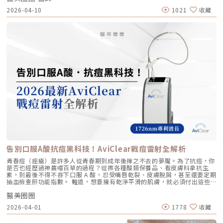
和「支撐」， 用於填補凹陷、雕塑輪廓 成分組成 專利技術結合高低分子玻
以維持九個月左右的時間。2.術後照護：輕盈無負擔的修復由於 Profhilo
Prime（美音二代） 的問世，醫美界正式進入了「精準醫療」的新紀元。這
2026-04-10
1021
收藏
尿酸， 64mg/2ml 高濃度，無交聯劑 玻尿酸會添加交聯劑，以增加黏度和
是極高純度的玻尿酸且不含化學交聯劑，術後反應極輕。只需在 24 小時內
篇文章，我將以專業醫師的角度，深度拆解為什麼美音二代會成為我臨床治
支撐力， 能維持體積不被快速分解 作用機制 注射後會均勻擴散至皮膚深
避免劇烈運動與高溫環境（如溫泉、蒸氣室、高溫瑜伽），其餘日常生活、
療的核心，以及它如何重新定義抗老的黃金標準。一、 為什麼「看得到」
層， 像「液態電波」一樣，透過非發炎機制喚醒細胞自我修復 注射後會停
上妝均不受影響，非常適合行程滿檔的都會女性。結語：美，是找回妳原本
才是真安全？DeepSEE® 即時影像導引的革命在進行音波拉提治療時，我常
留在特定部位， 透過體積來填補或塑形 效果呈現 效果是漸進且全面的，讓
的自然光采抗老不應該是「加法」，而是「還原」。Profhilo 逆時針的哲
跟病患分享一個觀念：音波拉提不是「能量越強越好」，而是「能量要打在
肌膚變得更緊緻、 有彈性、有光澤，視覺上更自然 效果是立即且局部的，
學與辰美學的理念不謀而合：我們不希望客戶變得不像自己，我們希望妳在
對的地方」。每個人的皮膚厚度、皮下脂肪分布、筋膜層（SMAS）的深
能看到凹陷處被填平、 輪廓變得立體 適用對象 適合想改善肌膚鬆弛、細
未來的日子裡，依然保有那份緊緻、透亮的彈力美感。妳不需要厚重的粉底
度，甚至是神經血管的走勢都完全不同。即便是在同一個人的臉上，左側與
紋、膚質乾燥、 彈性下降，追求自然效果的人 適合想填補淚溝、法令紋、
來遮蓋疲態，因為最美的底妝，就是妳健康的真皮層。如果妳也想體驗這種
右側的組織密度也存在差異。傳統的音波療程多半屬於「盲打」，醫師只能
豐頰、豐下巴或鼻子，追求局部立體效果的人 維持時間 約6 ~ 12個月 （需
「由內而外」的重塑感，歡迎來到辰美學，讓我們為妳量身定制專屬的逆齡
憑藉經驗去推測深度，這就像是在迷霧中航行，風險與不穩定性自然較高。
視個人體質、代謝與保養習慣而異） 約6～18個月 （因品牌、分子大小及
處方箋。「詳細內容請詳見辰美學官網」
1.1 精準醫療的「透視眼」最新的Ultherapy Prime 美國音波二代搭載了升
個人體質而異） 值得一提的是，它不像音波拉提需要靠機器操作、產生熱
級版 DeepSEE® 即時影像技術。在施打的每一條能量時，我都能透過 2X 高
能導致術後紅腫，也不會像玻尿酸填充容易造成過度膨脹的人工感，而是像
清螢幕清晰地看見病患當下的組織層級。這意味著： 避開神經與骨頭：大
「智慧型保養」，漸進式修復你的肌膚底層架構。哪些人適合做璞菲洛？
幅降低因能量落點錯誤導致的劇痛或副作用。 精準鎖定 SMAS 筋膜層：確
Profhilo不僅適合輕熟女族群，也非常適合希望改善整體膚況、延緩老化的
保每一發熱凝結點都精確落在支撐輪廓的關鍵地基上。 即時監控探頭貼合
人。尤其推薦給以下族群： 面臨初老症狀者： 臉部、頸部或手部出現細
度：防止因貼合不全導致的表皮燙傷。二、 三種鬆弛型態：妳需要的是
紋、輕微鬆弛，以及肌膚彈性下降、缺乏緊實感的人。 膚質困擾者： 肌膚
「拉提」還是「緊緻」？很多客人到診間會直接說：「我要打音波。」但我
乾燥、毛孔粗大、膚色不均或膚質粗糙，希望透過深層保濕來全面提升膚況
通常會先進行細緻的觸診與影像觀察，因為「鬆弛」其實分為不同層次。如
的人。 追求自然效果者： 不希望外觀有大幅度改變，只想透過自然、漸進
果診斷錯誤，治療效果就會大打折扣。我將臉部老化歸納為三種主要型態，
的方式讓自己看起來更年輕、更有氣色。 對其他療程敏感者： 曾對雷射、
並給予不同的客製化建議：2.1 筋膜鬆弛型（結構下垂）這是最適合美國音
能量儀器等療程反應較大，或希望尋找一種低風險、低修復期的保養方式。
波二代的族群。表現為下顎線模糊、嘴角下垂（木偶紋）、整體輪廓往下
這項療程也特別受到熟齡上班族歡迎，因為療程快、不影響日常作息，對於
墜。這類問題的根源在於 SMAS 筋膜層失去張力，需要透過美音二代深達
告別口服A酸抗痘黑科技！AviClear戰痘雷射全解析
忙碌但仍想維持好氣色的族群非常友善。璞菲洛療程建議與效果說明璞菲洛
4.5mm 的聚焦能量，從地基進行「拉提」。2.2 表皮鬆弛型（膚質鬆軟）
建議以三次療程為一完整週期，前兩次治療間隔約30天，第三次則可延長至
如果妳覺得臉部皮膚軟爛、毛孔粗大、布滿細紋，這通常是真皮層膠原蛋白
青春痘（痤瘡）是許多人從青春期到成年後揮之不去的夢魘。為了抗痘，你
4至6個月後進行。必要時，醫師會根據患者肌膚老化程度，評估是否安排加
流失。此時我會建議以「無雙電波」或「鳳凰電波」為主，強化表層的「緊
是否也經歷過神農嚐百草的過程？從擦各種酸類保養品、看皮膚科拿抗生
強治療，以達到最佳效果。大部分患者在首次治療後約2至4週，能感受到肌
緻」，若能搭配美音二代 1.5mm 或 3.0mm 的探頭進行分層治療，效果會
素，到最後不得不吞下口服 A 酸，忍受嘴唇乾裂、皮膚脫屑，甚至還要定期
膚保濕度提升與質感柔嫩。完整療程結束後，肌膚彈性、細緻度與毛孔緊實
更全面。2.3 脂肪下移型（贅肉堆積）有些人老化表現是法令紋上方擠出一
抽血檢查肝功能指數。 難道，想要擁有乾淨平滑的肌膚，就必須付出這些
度明顯改善，效果可維持數月，期間因人而異，與個人膚質及保養習慣相
塊肉，或是出現明顯的雙下巴。這類族群除了筋膜拉提，還需要美音二代對
代價嗎？ 隨著醫學美容科技的進步，抗痘治療終於迎來了劃時代的突破。
關。針對肌膚老化較嚴重的患者，醫師會提供客製化療程方案，確保治療成
脂肪組織產生的微熱效應來進行收斂，收緊鬆贅組織，恢復線條的俐落感。
醫美圈圈
全球首款獲得美國 FDA 認證，專門針對「皮脂腺」進行治療的 AviClear 戰
效符合期待。為何完成完整療程後仍需定期補打？雖然Profhilo在第一年完
三、 關於痛感與效果：二代真的不一樣嗎？「醫師，聽說美國音波非常
痘雷射 正式問世。它主打不需依賴藥物、無嚴重副作用，透過專利
成三次療程後，可促進皮膚彈力蛋白的新生，但其成分會在體內逐漸代謝，
2026-04-01
1778
收藏
痛，是真的嗎？」這是許多客人心中的陰影。的確，第一代美國音波因其能
1726nm 波長雷射，從根源「關閉」過度活躍的皮脂腺。 這篇文章將帶你
約在施打後28天開始減少。儘管如此，Profhilo所啟動的生物刺激作用能持
量輸出極為強悍扎實，對某些痛感較敏感的客人來說確實是一大挑戰。但
全面深入了解 AviClear 戰痘雷射的作用原理、與傳統治療的差異、療程細
續約3個月左右。隨著時間流逝，皮膚的保濕度與細胞活化功能會逐漸降
Ultherapy Prime（美音二代）在 2026 年能被醫美圈推崇，關鍵就在於它