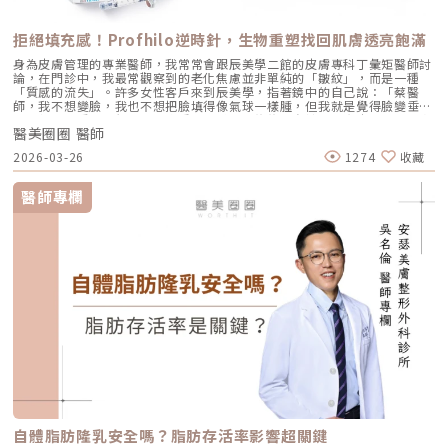
拒絕填充感！Profhilo逆時針，生物重塑找回肌膚透亮飽滿
身為皮膚管理的專業醫師，我常常會跟辰美學二館的皮膚專科丁彙矩醫師討
論，在門診中，我最常觀察到的老化焦慮並非單純的「皺紋」，而是一種
「質感的流失」。許多女性客戶來到辰美學，指著鏡中的自己說：「蔡醫
師，我不想變臉，我也不想把臉填得像氣球一樣腫，但我就是覺得臉變垂
了、乾了，看起來很累。」這種「累感」，往往來自於肌膚真皮層結構的崩
醫美圈圈 醫師
解。過去我們習慣用玻尿酸去「填補」凹陷，或是用電音波去「緊緻」皮
表，但在這兩者之間，其實存在著一個關鍵的空白區：生物重塑（Bio-
2026-03-26
1274
收藏
Remodeling）。這就是為什麼我對 Profhilo 逆時針（俗稱：璞菲洛）情
有獨鍾的原因。一、 重新定義抗老：為什麼妳需要的是「重塑」而非「填
充」？在深入了解 Profhilo逆時針 之前，我們必須先釐清肌膚老化的本
醫師專欄
質。肌膚的年輕度由真皮層的三大支柱決定：水份、膠原蛋白
（Collagen）以及彈力蛋白（Elastin）。多數人對膠原蛋白耳熟能詳，它
就像建築物的「鋼筋水泥」，負責撐起皮膚的厚度與體積；然而，讓肌膚在
做表情後能迅速回彈、維持組織張力的關鍵，其實是彈力蛋白。彈力蛋白就
像支撐鋼筋的「橡皮筋」，不幸的是，人體在青春期過後，彈力蛋白的合成
速度就會大幅下降。當彈力蛋白流失，肌膚就會像失去彈性的鬆緊帶，出現
細紋、毛孔粗大、甚至是難以處理的「鬆弛型下垂」。傳統玻尿酸屬於「填
充型」，主要目的是增加體積（Volumizing），如果過度施打，容易造成
面部僵硬或「醫美臉」。而 Profhilo 逆時針的誕生，是為了從細胞底層進
行「修復與重塑」，讓皮膚自己找回年輕時的彈性。二、 Profhilo 逆時針
的科學核心：NAHYCO™ 專利技術Profhilo逆時針來自瑞士著名的 IBSA 製
藥集團。身為專業醫師，我非常看重產品的「純淨度」與「穩定性」。
Profhilo 之所以能在國際醫美界佔有一席之地，在於其革命性的
NAHYCO™ 專利熱融合技術。1. 醫學界的「純淨」突破：無化學交聯劑一
般玻尿酸為了維持在體內的時間，必須添加化學交聯劑（如 BDDE）。雖然
這在合法範圍內是安全的，但對於過敏體質或追求極致天然的客戶來說，仍
存在延遲性發炎的風險。Profhilo逆時針 透過精確的加熱與降溫製程，讓
自體脂肪隆乳安全嗎？脂肪存活率影響超關鍵
高分子與低分子玻尿酸產生自然的氫鍵鍵結，完全不含 BDDE。這意味著它