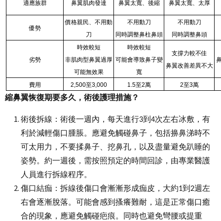
適應族群
鼻翼肌肉發達
鼻翼太寬、後縮
鼻翼太寬、太厚
價格親民、不用動
不用動刀
不用動刀
優勢
刀
同時調整鼻柱鼻頭
同時調整鼻頭
時效較短
時效較短
支撐力較不佳
劣勢
非肌肉型鼻翼過厚
可能會導致鼻子變
鼻翼改善差異不大
可能無效果
寬
費用
2,500
至3,000
1.5
至2萬
2
至3萬
縮鼻翼恢復期要多久，術後護理措施？
術後拆線：術後一週內，每天進行
到
次左右冰敷，有
3
4
利於減輕傷口腫脹。應避免觸碰鼻子，包括擤鼻涕時不
可太用力，不要揉鼻子、挖鼻孔，以及盡量避免趴睡的
姿勢。約一週後，需按照預定的時間回診，由專業醫護
人員進行拆線程序。
傷口結痂：拆線後傷口會漸漸形成痂皮，大約
到
週左
1
2
右會逐漸脫落。可能會感到搔癢難耐，這是正常傷口癒
合的現象，應避免觸碰疤痕。同時也避免彎腰或提重