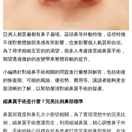
亞洲人都普遍都有鼻子扁塌、蒜頭鼻等外貌特徵，這些特徵
不僅對整體臉部美感有所影響，也會影響個人氣質和自信。
為了尋求精緻五官的的渴望，很多人考慮接受縮鼻翼手術，
期望透過微妙的改變帶來整體容貌的提升。
小編將針對縮鼻手術相關的問題進行彙整與解答，包括術後
的恢復期、可能的風險、優劣勢、費用等。讓讀者能夠更全
面清晰的了解，以幫助釐清對縮鼻翼手術的疑慮。
縮鼻翼手術是什麼？完美比例鼻部標準
鼻翼與寬度和鼻孔大小密切相關，為了實現理想中的完美比
例，縮鼻翼手術應運而生，利用縮減鼻翼，精心調整鼻子外
觀。手術的核心目標在於為患者打造完美的鼻部形狀。在決