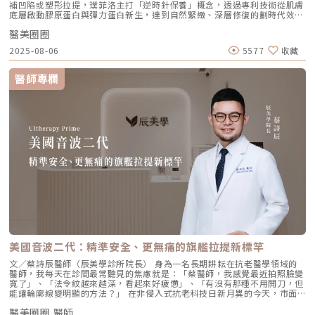
補凹陷或塑形拉提，璞菲洛主打「逆時針保養」概念，透過專利技術從肌膚
用。與傳統玻尿酸增加臉部「厚重感」或「體積支撐」的邏輯完全不同，
底層啟動膠原蛋白與彈力蛋白新生，達到自然緊緻、深層修復的劃時代效
Profhilo 本質上是液態拉皮。我們採用國際標準的 BAP（Bio Aesthetic
果。 Profhilo更邀請郭台銘夫人曾馨瑩擔任形象大使，迅速成為市場焦
Points）五點注射法，這五個點是避開重要血管、精準將玻尿酸導入真皮層
醫美圈圈
點。我們將帶你全面認識這項創新療程，從作用原理、五大特色到適合對象
的黃金位置： 顴骨高點：啟動中臉肌膚的生物重塑，優化張力。 鼻翼瞳孔
與常見問題，一次搞懂「逆時針玻尿酸」的魅力！ 璞菲洛Profhilo是什
交界：透過提升肌膚彈力，自然弱化法令紋的視覺感。 耳廓下前緣：強化
2025-08-06
5577
收藏
麼？ 璞菲洛是一項注射型玻尿酸產品，由瑞士IBSA研發，正式名稱為「高
臉部外側緊緻度，讓輪廓不再鬆垮。 下頷嘴角交界：改善嘴角周圍的鬆
低分子玻尿酸皮下植入劑」，在台灣獲得衛福部核准，俗稱為「逆時針」。
弛，恢復皮膚原有的拉力。 下顎角前緣：誘導彈力蛋白新生，收緊下頷邊
與傳統玻尿酸不同，璞菲洛不以填補凹陷為目的，而是透過生物重塑（bio-
緣的曲線。這五個點位並非用來「填充凹陷」，而是作為信號啟動點，讓玻
醫師專欄
remodeling）方式，喚醒肌膚自身的修復機能，促進膠原蛋白和彈力蛋白
尿酸在皮下如水幕般擴散，誘導彈力蛋白大量新生，像是在皮下植入了一層
的生成，達到自然緊緻與改善膚質的效果。璞菲洛Profhilo的五大特色璞菲
隱形的「彈力網」，讓下顎線與中臉自然回歸緊緻狀態。2. 火雞頸與橫向頸
洛之所以能引發醫美界關注，主要在於它與傳統玻尿酸有著本質上的不同，
紋：修復彈力纖維的救星頸部皮膚極薄，且缺乏支撐結構，老化多半是因為
透過獨特技術從根本上改善肌膚狀態。以下是璞菲洛最突出的五大特色：1.
彈力纖維斷裂。傳統填充型玻尿酸因為有化學交聯，施打後容易因重力或皮
獨特「生物重塑」機制：啟動膠原與彈力蛋白再生璞菲洛的核心技術採用專
膚過薄而產生凸起（毛毛蟲現象）。Profhilo 具備極佳的流動性，能均勻
利高、低分子量玻尿酸複合配方，在不添加交聯劑的情況下，能刺激皮膚深
滲透進頸部真皮層，不是填平皺紋，而是從底層重塑頸部肌膚的厚度與張
層的纖維母細胞、角質細胞和脂肪細胞，促使膠原蛋白和彈力蛋白大量新
力，是目前改善頸部質感的首選。3. 手背（雞爪手）：重建真皮層的緊實度
生，從源頭改善肌膚鬆弛與老化問題。2. 全面改善膚況：不只填補，更提升
雙手最容易因彈力蛋白流失而顯得乾癟、血管明顯。Profhilo 透過「非填
整體膚質有別於傳統玻尿酸的局部填充，璞菲洛注射後會均勻擴散至皮膚的
充」的方式，啟動手背肌膚的自我修復機制。它不僅是補水，更是透過生物
真皮層與皮下組織。這使得它能全面性地改善肌膚，包括： 提升肌膚緊實
重塑增加組織的彈性與結構感，讓手背肌膚恢復細緻平滑，找回如少女般優
度與彈性 深層補水、改善乾燥與粗糙 減少細紋、改善膚色不均3. 自然柔和
雅的肌膚張力。4. 口周細紋：自然軟化而不僵硬對於愛笑或年長客戶常見的
的效果：告別「饅化臉」璞菲洛的質地較輕盈、流動性高，主要作用提升肌
唇周紋，若使用傳統填充物，常會因為增加了體積而讓表情變得僵硬。
膚本身的飽滿度與光澤，而不是增加額外體積。因此，能帶來自然、柔和的
Profhilo 透過液態拉皮的原理，在不改變五官比例的前提下，誘導唇周肌
改善效果，避免了傳統填充劑可能導致的僵硬或「饅化」現象，讓你看起來
膚新生彈力蛋白，從底層「軟化」細小紋路，讓整個人看起來更加柔和、自
就像是膚況變好了，而不是動了手腳。4. 獨創 BAP 五點注射技術：療程更
然。六、 蔡醫師的診間建議：如何規劃妳的「逆時針」計畫？在辰美學，
舒適、更快速採用獨家的 BAP (Bio Aesthetic Points) 五點注射技術。醫師
我們追求的是「長效且細膩」的美，而非瞬間的煙火式改變。針對初次接觸
只需在臉部兩側各選擇五個精準的生物美學點進行注射，就能讓玻尿酸均勻
Profhilo 逆時針 的客戶，我通常會建議以「週期性重塑」的方式來規劃妳
美國音波二代：精準安全、更無痛的旗艦拉提新標竿
擴散至全臉。這大大減少了注射的針數和疼痛感，也降低了術後瘀青和腫脹
的專屬美學地圖：1. 基礎療程：建議至少進行 2 至 3 次為了達到最佳的彈
的機率，讓療程更加舒適、快速。5. 高濃度、不含交聯劑：安全性高、低發
力蛋白新生與肌底環境優化，單次施打僅是啟動信號，完整的重塑需要時間
文／蔡詩辰醫師（辰美學診所院長） 身為一名長期耕耘在抗老醫學領域的
炎風險以高濃度玻尿酸為主要成分，且製程中不使用任何化學交聯劑，能有
堆疊： 啟動期（第 1 次與第 2 次）： 建議間隔 1 個月施打。這兩次密集的
醫師，我每天在診間最常聽見的焦慮就是：「蔡醫師，我感覺最近拍照臉變
效降低注射後的發炎反應與過敏風險。同時，也經過多項國際認證，確保了
治療能確保高濃度玻尿酸在真皮層內建立穩固的擴散網絡，全面活化纖維母
寬了」、「法令紋越來越深，看起來好疲憊」、「有沒有那種不用開刀，但
產品的純淨與安全性。逆時針（Profhilo） vs. 傳統玻尿酸比較 療程名稱
細胞。 強化期（第 2 次與第 3 次）： 建議間隔3到6個月進行第三次施打。
能讓輪廓線變明顯的方法？」 在非侵入式抗老科技日新月異的今天，市面
逆時針 (Profhilo) 傳統玻尿酸填充劑 主要功能 「生物重塑」(Bio-
這是一個關鍵的鞏固點，能延續細胞的再生信號，讓拉皮效果更具層次感。
上的音波儀器琳瑯滿目。但每當病患詢問我最信任哪一台儀器時，我的首選
remodeling)， 刺激膠原蛋白和彈力蛋白再生，從根本改善膚質 「填充」
維持期： 經過這 3 次完整的週期療程後，肌膚的緊緻度與細緻質感通常可
醫美圈圈 醫師
始終是 Ultherapy 美國音波。而在 2026 年的現在，隨著 Ultherapy