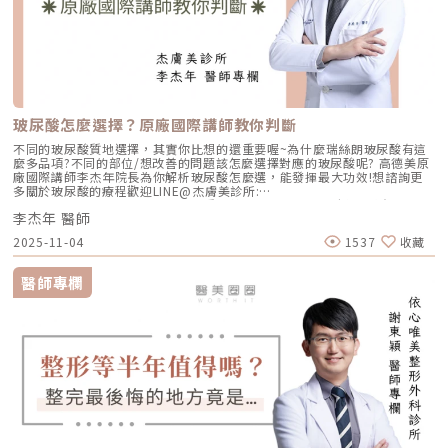
玻尿酸怎麼選擇？原廠國際講師教你判斷
不同的玻尿酸質地選擇，其實你比想的還重要喔~為什麼瑞絲朗玻尿酸有這
麼多品項?不同的部位/想改善的問題該怎麼選擇對應的玻尿酸呢? 高德美原
廠國際講師李杰年院長為你解析玻尿酸怎麼選，能發揮最大功效!想諮詢更
多關於玻尿酸的療程歡迎LINE@杰膚美診所:
https://page.line.me/xhc2941b重點摘要：00:11 玻尿酸作用介紹00:47
李杰年 醫師
玻尿酸分為三大類型02:09 迷思一、玻尿酸打哪裡都可以？02:36 迷思二、
打完下巴蘋果肌看起來怪怪的？03:30 迷思三、臉部鬆弛只能做拉皮嗎？
2025-11-04
1537
收藏
05:00 總結LINE官方帳號一對一咨詢👉https://reurl.cc/x3EQZN歡迎訂閱
我的頻道👉https://reurl.cc/nY51k8關注杰膚美診所FB👉
https://reurl.cc/XQljva杰膚美診所官網👉https://jfmskin.com/關注李杰
醫師專欄
年醫師FB👉https://reurl.cc/Mzk0nm杰膚美診所地址：104台北市中山區
復興北路50號2樓電話：02-8772-6625