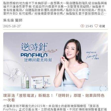
具備極高的「生物相容性」，注射後能與人體組織完美融合。2. 高低分子玻
脂肪想瘦的地方瘦不下來胸部卻一直想再大一點自體脂肪隆乳結合抽脂與填
尿酸的「黃金比例」Profhilo 含有目前市面上極高濃度的玻尿酸
補不只讓身形更平衡 也能自然升級罩杯本集一次整理常見疑問✓ 抽脂會不
（64mg/2ml），它結合了： 高分子量玻尿酸（H-HA）：提供穩定的物理
會有栓塞風險✓ 自體脂肪會影響乳癌篩檢嗎✓ 脂肪存活率如何提高✓ 想從A
支撐與深層鎖水，改善鬆弛。 低分子量玻尿酸（L-HA）：作為傳遞信號的
罩杯升到D 有可能嗎✓ 術後需要穿塑身衣嗎✓ 抽脂隆乳要不要按摩用自己的
分子，直接活化真皮層內的纖維母細胞，誘導膠原蛋白與彈力蛋白新生。這
脂肪 打造柔軟真實的胸型適合誰 怎麼做 最有效將給妳完整觀念與安心評估
種「1+1 > 2」的協同作用，讓 Profhilo 在進入皮膚後，能像液態電波一
吳名倫 醫師
依據重點摘要：0:00 #她說他說0:40 #自體脂肪隆乳v.s.#假體隆乳 想要哪
樣迅速擴散，全面性地改善膚質。三、 3 種細胞與 5 種蛋白：解開「液態
一樣？1:02 關於手術安全性 #自體隆乳2:12 不同的抽脂方式 #脂肪存活率
2025-10-27
1545
收藏
電波」的逆齡關鍵在辰美學的診間，我常跟客戶解釋，Profhilo 就像是為
會一樣嗎？3:16 關於抽脂安全 #脂肪栓塞問題 ？4:09 關於手術安全性 #矽
肌膚施加了一種「啟動指令」。它不僅僅是補水，而是啟動了「3+5 逆齡機
膠隆乳相關影片：• 罩杯升級前必看，自體脂肪豐胸解析！ EP20• 男生
制」： 活化 3 種關鍵細胞： 纖維母細胞：這是皮膚的「膠原工廠」。 角質
女乳好尷尬，胸部困擾的隱藏原因你有嗎？ EP24• 抽就對了？抽脂局部雕
形成細胞：強化表皮防禦力，讓肌膚看起來更細緻、有光澤。 脂肪幹細
塑大解密，它沒想像可怕！EP31---LINE
胞：幫助恢復皮下組織的飽滿感，減緩隨著年齡增長的皮下萎縮。 啟動 5
@aclinichttps://lin.ee/zGPja49▼詢問整形大小事https://answer-
種關鍵結構蛋白：包括 I 型、III 型、IV 型、VII 型膠原蛋白以及最關鍵的彈
clinic.com/▼詢問皮膚大小事https://answer-skin.com/▼詢問變美大小
力蛋白。這種全方位的重塑效果，能讓下顎線變清晰，讓細紋從底層淡化。
事https://answer-skincare.com/安瑟美膚整形外科診所
這就是為什麼它被暱稱為「液態電波」。電波是靠「熱能」刺激新生，而
FBhttps://www.facebook.com/AnswerClinic安瑟美膚整形外科診所
Profhilo 是靠「生物分子信號」啟動新生。對於皮膚薄、怕痛或不適合高
IGhttps://www.instagram.com/aclinic.group/吳名倫醫師：Dr.Allen 整
能量儀器的客戶來說，這是一個非常理想的選擇。四、 蔡醫師的精準美
形醫美體塑學苑https://www.facebook.com/drallenbody吳名倫醫師
學：BAP 五點拉提點位解析施打 Profhilo 是一門藝術。我們採用國際標準
IGhttps://www.instagram.com/psdr_allen/安瑟美膚整形外科診所地
的 BAP（Bio Aesthetic Points）五點拉提打法，這五個點是避開重要血
址：臺北市大安區安和路一段113號2樓之1電話：（02）7709-9398
管、精準對準臉部支撐結構的黃金位置： [1] 顴骨高點： 位於顴骨最突出的
地方，需離眼睛外側至少 2 公分。能像掛鉤一樣，為中臉提供向上向外的支
撐力。 [2] 鼻翼與瞳孔垂直線交界： 在鼻翼與耳廓之間畫出水平線，再從瞳
孔中線畫垂直線，兩線交交叉處作為注射點。能有效改善法令紋，飽滿面中
部。 [3] 耳廓下前緣： 位於耳廓下緣的前方約 1 公分處。是收緊臉部外側
輪廓、強化下頷線條的關鍵。 [4] 下頷嘴角交界： 在下巴中軸線的三分之一
處畫垂直線，再向唇角方向移動 1.5 公分。可以修飾木偶紋，改善嘴角下
垂。 [5] 下顎角前緣： 位於下顎角前側約 1 公分處。幫助拉緊腮幫子多餘
璞菲洛「液態電波」新概念！「逆時針」原理、效果與特色
的鬆弛組織，讓下顎線條清晰。五、 哪些部位最適合 Profhilo 逆時針？
Profhilo 逆時針之所以能成為抗老界的寵兒，不僅是因為它的成分純淨，
一次看
更因為它解決了傳統醫美難以觸及的「盲區」。它不靠體積填充，而是透過
在醫美技術不斷進化的2025年，來自瑞士的創新玻尿酸療程「璞菲洛
「液態拉皮」的概念，從根本提升肌膚彈性。以下四個部位是我在臨床運用
Profhilo」正式引進台灣，立即成為醫美新寵。不同於傳統玻尿酸著重於填
中最推薦的：1. 臉部液態拉皮：BAP 五點精準誘導這是 Profhilo 的核心應