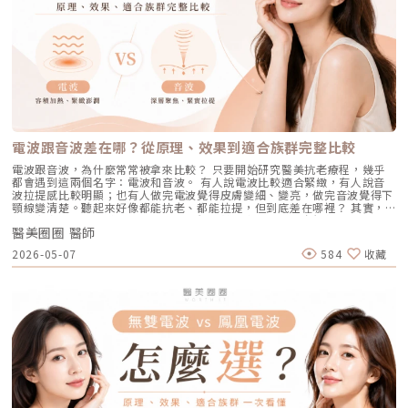
粗大者：即使目前沒有嚴重的發炎痘痘，但深受「中東油田」困擾，希望從
療程通常會是更直接且具效率的選擇之一。隨著醫美科技的不斷進步，針對
不能以單一方式應對。常見的斑點來源包括：一、紫外線長期累積的影響日
根本減少出油量的人。 作息不正常、壓力型成人痘：針對因為熬夜、壓力
不同成因的毛孔問題都有相對應的解方！1. 溫和深層清潔：海菲秀
曬會刺激黑色素細胞活躍，形成曬斑、雀斑或不均勻暗沉。二、基因與體質
大導致賀爾蒙波動，進而反覆在下巴、兩頰爆發的成人痘，精準破壞皮脂腺
（HydraFacial）原理：屬於非侵入性的保養。利用專利的負壓水渦流技
因素有些人天生黑色素細胞較敏感，斑點更容易在年輕時就出現。三、荷爾
能有效阻斷復發。 深色肌膚患者：過去許多雷射（如脈衝光、某些淨膚雷
術，溫和無痛地吸出毛孔深層的黑頭、白頭粉刺與多餘皮脂，同時導入高濃
蒙波動包含懷孕、避孕藥、壓力、作息不穩等，都可能使色素活躍，例如熟
射）在深色肌膚上容易引發熱傷害或色素沉澱（反黑）。AviClear 的
度的保濕與抗氧化精華。適合誰：出油粉刺型毛孔、怕痛不敢打雷射、想作
知的肝斑。四、發炎後色素沉澱（PIH）痘痘、皮膚受傷、過度刺激後，都
1726nm 波長針對的是「油脂」而非「黑色素」，因此適用於 Fitzpatrick
為重要活動前的急救保養者。效果與特色：做完當下皮膚立刻感受到「會呼
可能留下深淺不一的色沉。以上原因造成斑點呈現不同的「深度」「密度」
膚色分類的 I 到 VI 型（包含極深色肌膚），安全性極高。AviClear 戰痘雷
吸」的潔淨感，毛孔因為髒污被清空並喝飽水，視覺上會立刻變得細緻，且
與「分布」，也使除斑變得不再只是把黑色素擊散這麼簡單。只要能量不
射 常見 QA 總整理在決定進行療程前，大家心中難免還有一些疑問。我們
無恢復期。2. 光電雷射：皮秒雷射（搭配特殊透鏡）原理：皮秒雷射
足，改善有限；能量過強，又可能刺激皮膚，造成修復期延長、色素反應，
整理了討論度最高的幾個問題：Q1：打 AviClear 戰痘雷射會痛嗎？需要敷
（Pico Laser）是目前詢問度最高的縮毛孔療程。核心在於加上了「蜂巢透
甚至讓斑點反覆出現。也因為色素問題本身複雜，傳統除斑療程才會讓人覺
麻藥嗎？A：疼痛度極低，多數患者甚至不需要敷麻藥！怕痛的人有福了！
鏡」或「聚焦透鏡」。這能在不破壞表皮的情況下，將雷射光束匯聚，在真
得「效果不一定穩定」。要真正提高治療的成功率，關鍵就在於是否能更精
AviClear 搭載了專利的「AviCool™ 藍寶石冷卻技術」，探頭在雷射擊發的
皮層產生「空泡效應（LIOB）」。這就像是在皮膚深層進行微小的破壞，
準、穩定地處理不同深度的黑色素，同時降低熱傷害。什麼是 Reepot AI時
前、中、後都會持續為肌膚表面降溫。治療過程中，主要會感覺到探頭冰冰
電波跟音波差在哪？從原理、效果到適合族群完整比較
藉此喚醒肌膚的自癒機制，大量刺激膠原蛋白與彈力纖維新生，進而把毛孔
光雷射？從技術重新理解除斑Reepot AI時光雷射是一款以 532 nm 綠光為
涼涼的，伴隨輕微的溫熱感或是像被橡皮筋輕彈的感覺。相較於傳統雷射或
周圍的凹陷給「撐」起來。適合誰：輕中度的老化型毛孔、輕微淺層痘疤、
基礎，並結合 AI 影像分析的智慧型色素雷射，已通過美國 FDA、韓國
手工清粉刺的痛楚，整體舒適度大幅提升，輕鬆就能完成療程。Q2：我現
電波跟音波，為什麼常常被拿來比較？ 只要開始研究醫美抗老療程，幾乎
想同時改善膚色不均與暗沉的人。效果與特色：熱傷害小，術後通常只會紅
KFDA 與台灣 TFDA 核可。它的設計目的，是讓除斑治療更精準、更安全，
在正在吃口服 A 酸，可以打 AviClear 嗎？A：建議先與主治醫師討論。一
都會遇到這兩個名字：電波和音波。 有人說電波比較適合緊緻，有人說音
腫1~3天，幾乎不影響日常生活。是目前 CP 值極高的定期保養型雷射。3.
也更符合亞洲膚質對低熱傷害的需求。透過AI智慧影像掃描技術，系統能先
般來說，口服 A 酸會讓皮膚變得比較薄且脆弱。多數醫師會建議在停用口服
波拉提感比較明顯；也有人做完電波覺得皮膚變細、變亮，做完音波覺得下
重度凹洞救星：UP雷射原理：如果是屬於嚴重的「疤痕/凹洞型毛孔」，皮
辨識斑點的深度與分布，使能量設定更具科學依據。在治療作用上，
A 酸至少 1 到 3 個月後，讓皮膚屏障稍微恢復，再來進行雷射治療會比較
顎線變清楚。聽起來好像都能抗老、都能拉提，但到底差在哪裡？ 其實，
秒雷射可能不夠力，這時候就需要汽化型雷射上場。例如 UP雷射
Reepot 搭載超低溫冷卻機制，能在能量擊發的同時以低溫保護皮膚，降低
安全。Q3：如果我只有局部（例如下巴）長痘痘，可以只打局部嗎？A：通
電波和音波最大的差別，不是「哪一個比較厲害」，而是它們使用的能量不
（UltraPulse），它能將能量精準且極深地打入真皮層甚至皮下組織，切斷
紅腫與熱刺激。其能量原理以機械式震動分散黑色素為主，而非單純依賴高
常建議「全臉治療」效果最佳。皮脂腺是分佈在全臉的，雖然目前只有下巴
醫美圈圈 醫師
同、作用的層次不同，適合處理的老化問題也不同。 簡單來說： 電波偏向
硬化的纖維化疤痕組織，進行深層的肌膚重建。適合誰：嚴重的冰鑿型痘
熱破壞，因此對周邊組織更溫和。簡單來說，它讓除斑從過去較不穩定的模
在發炎，但其他區域的皮脂腺可能也處於過度活躍的狀態。全臉均勻施打可
改善皮膚的鬆、細紋、膚質與緊緻度。 音波偏向改善輪廓的垂、嘴邊肉、
疤、嚴重凹洞型毛孔粗大。效果與特色：效果非常強大且顯著，但相對的
2026-05-07
584
收藏
式，提升為更可控、恢復期更短的療程設計。Reepot 三大核心技術：讓除
以達到整體控油、預防其他部位未來爆發的效果。當然，醫師在施打時，會
下顎線與深層支撐。 例如：如果把臉比喻成一棟房子，電波比較像是在整
「破壞力」也強。術後會有明顯的點狀結痂、流組織液，恢復期較長（約需
斑更精準、安全、穩定在眾多除斑雷射中，Reepot 之所以被視為新一代的
針對正在發炎的嚴重區域特別加強能量。Q4：三次療程結束後，一輩子都
理牆面，讓表面變得更平整、更緊；音波則比較像是在加強地基與支撐結
7~10 天），需要有耐心細心照護。4. 緊緻抗老新趨勢：微針電波（如E電
智慧型選擇，關鍵在於它結合了精準分析、冷卻保護與機械式作用三大技
不會再長痘痘了嗎？A：雷射不是魔法，日常保養依然重要。AviClear 能大
構，讓整體輪廓往上撐起來。電波是什麼？重點在 RF 射頻加熱與緊緻電波
波 Exion、無限電波 Potenza）原理：結合了「微針」與「電波（RF）」
術，不只是把能量打在斑點上，而是以更科學、更安全的方式處理色素問
幅萎縮皮脂腺，把出油量降到極低，讓長痘痘的機率降到最低。但人體是有
拉提使用的是 RF 射頻能量。RF 是 Radiofrequency 的縮寫。原理是透過
雙重優勢。透過極細的微針穿透表皮，在到達真皮層特定深度時瞬間釋放電
題。AutoDerm 智慧影像分析系統在正式治療前，系統會先掃描肌膚，辨識
自我修復機制的，經過數年後，部分皮脂腺可能會慢慢恢復部分功能。此
射頻能量在皮膚組織中產生熱能，讓膠原蛋白受熱收縮，並啟動後續的膠原
波熱能。這不僅能刺激膠原蛋白與彈力蛋白重組（改善老化型毛孔），微針
每一處斑點的分布、深度與範圍。這讓醫師不再只依賴肉眼判斷，而是能透
外，極端的壓力、嚴重的賀爾蒙失調依然可能引發零星的痘痘。但整體來
蛋白新生與重組。很多人一聽到「加熱」會覺得很抽象，電波不是只打一個
的物理性破壞與電波熱能，還能破壞過度活躍的皮脂腺（改善出油型毛
過影像資訊調整能量，讓治療更客製化、也更一致。對於斑點多、深淺不一
說，膚況絕對會比治療前穩定非常多。許多人會選擇在 1 到 2 年後，將
點，而是讓一段皮膚組織被均勻加熱。當皮膚裡的膠原纖維遇到適當熱能，
孔）。適合誰：混合型毛孔（又油又鬆弛）、肝斑體質不適合打高能量雷射
或分布不規則的人來說，這項技術能有效提升治療的精準度。CPTL 超冷卻
AviClear 作為年度的「控油進廠保養」來施打一次。Q5：打完 AviClear 後
就像鬆掉的彈力網被重新收緊，視覺上會有比較緊、平整的感覺。所以電波
者、想全面提升膚質緊緻度的人。效果與特色：因為熱能在皮膚深層釋放，
保護除斑過程中最令人擔心的副作用之一，就是因熱能過高造成紅腫、脫
有修復期嗎？該怎麼保養？A：由於屬於「非侵入性」的安全療程，術後皮
常見的效果感受包括：皮膚變緊、細紋變淡、毛孔視覺變細緻、臉部鬆弛感
表皮的熱傷害極小，退紅快（通常隔天即可上妝）。對於膚質的「整體優
皮，甚至反黑。CPTL 的作用是在雷射擊發的同時迅速降溫，使肌膚保持在
膚最多只會有輕微的泛紅，通常在幾個小時到一天內就會自然消退，完全不
改善、膚質變得比較平滑。也因為電波比較強調「皮膚緊緻」和「膚質改
化」有非常亮眼的表現。5. 物理性微創重建：得美微針筆（Dermapen）原
低溫狀態，避免熱能向周圍擴散。皮膚被冷保護包覆後，不僅治療時更舒
影響日常上班上課。術後的保養也非常簡單：只要做好「基礎保濕」與「確
善」，所以如果困擾的是臉看起來鬆鬆的、眼周或嘴邊有細紋、臉頰摸起來
理：透過儀器上極細微的針頭，在肌膚表層每秒創造出1,920的微小穿刺通
適，也能減少後續的發炎反應，讓整體修復期縮短許多。VSLS色素冷剝離
實防曬」，並在術後一週內暫停使用美白、酸類或去角質等刺激性產品即
不夠緊實，電波通常會是可以評估的方向。但要注意，電波不是做完就立刻
道。這種「微破壞」能直接啟動肌膚天然的傷口癒合機制，刺激膠原蛋白與
技術在 532 奈米波長下，Reepot 的能量並非以高熱燒灼黑色素，而是以機