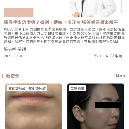
醉、舒眠麻醉或全身麻醉，依手術範圍而定 療程時間 約45分鐘至2小時，
素。待肌膚穩定後，再由醫師評估選擇較溫和的療程，例如微針類療程或能
型保養選項之一不過要特別注意，任何非侵入式儀器療程都不是拉皮手術，
準度 多仰賴醫師經驗判斷 斑點範圍、能量輸出 AI影像分析＋自動調能增精
依部位與發數不同 約30分鐘至1.5小時，依部位與發數不同 約2至4小時以
量可精準控制的微針電波，以循序漸進方式改善毛孔粗大與膚質細緻度。
也不是填充療程。它比較適合用來改善輕度到中度鬆弛，若已經有明顯皮膚
準 舒適度 熱感明顯，需敷麻 即時冷卻系統，可不需敷麻 反黑風險 較高 較
上，依手術範圍與複雜度不同 修復期 多數人修復期短，可能有暫時泛紅、
Q5：我平常有在擦酸類或A醇縮毛孔，做醫美前後需要停用嗎？建議暫停使
下垂、脂肪位移或組織支撐不足，仍需要由專業醫師評估是否需搭配其他療
低 混合型斑點 需搭配其他療程，分次處理 AI辨識斑點深淺類型， 能同步處
腫脹或熱感 多數人修復期短，可能有暫時泛紅、痠脹、觸痛感 修復期較
用，但實際時間需依療程種類與個人膚況調整。酸類（如果酸、水楊酸）與
程。什麼是DENSITY RF無雙電波 ？無雙電波的英文名稱為 DENSITY，由
理多種斑點 療程次數 修復期 可能需多次，修復期較長 單次有感改善、修復
長，可能有腫脹、瘀青、傷口照護與拆線需求 效果出現時間 部分人術後先
A醇會促進角質代謝，可能在療程前後增加肌膚敏感度，使刺激反應（如泛
Jeisys Medical 推出。根據 DENSITY 官方資料，這套系統使用單極與雙極
期更短 適合性 適合多數色斑但風險略高 適合希望快速、低風險改善的族群
有緊實感，完整效果通常隨膠原蛋白新生逐漸出現 部分人術後有緊繃感，
狐臭手術怎麼選？微創、傳統、多汗症 張英睿醫師來解答
紅、乾燥）加劇，並提高色素沉澱的風險。一般常見建議為：療程前約3–7
高頻能量，可將能量傳遞到淺層與深層皮膚組織。它和傳統單一電波不同的
Reepot AI時光雷射禁忌症以下情況在接受 Reepot 治療時需特別注意，需
拉提效果通常會在數週至數月逐漸明顯 術後消腫後逐漸看出效果，完整自
天暫停使用，術後約1–2週再視肌膚修復狀況逐步恢復。但實際仍應依醫師
地方，在於它主打「單極 + 雙極」的複合式能量設計。單極偏向較深層作
由醫療人員審慎評估：1. 具有光敏感體質或正在使用感光藥物者若皮膚對光
#狐臭 與 #汗臭 的困擾在夏季尤為明顯，對於許多人而言，這不僅是個衛生
然度需等待恢復期 維持時間 約1年至1年半以上，依個人體質、老化速度與
評估為準。在停用期間，建議以溫和清潔、加強保濕與修護（如玻尿酸、神
用，雙極則偏向較表層、較集中，因此在療程定位上，無雙電波常被形容為
線反應特別強烈，或正在使用會增加光敏性的藥物，治療後發生刺激或色素
問題，更涉及到個人的自信和社交生活。針對狐臭和多汗症，當前主要的治
保養而定 約1年至1年半以上，依個人體質、發數、能量與保養而定 通常可
經醯胺等），並落實防曬措施，協助肌膚穩定修復。擺脫毛孔焦慮，找回平
兼顧： 深層緊緻 淺層膚質 細紋改善 毛孔與光澤感 整體肌膚精緻度
反應的風險較高。2. 三個月內曾使用口服 A 酸A 酸會影響皮膚角質更新與
療選擇包括 #狐臭手術 和 #微波治療。這兩種治療方法各有其適應對象和優
維持數年，但仍會隨年齡與老化速度改變 優點 非侵入式、修復期短、膚質
滑自信肌對抗毛孔粗大是一場長期抗戰，它需要你改變不良的生活習慣、建
DENSITY 採用 sequential monopolar + bipolar RF，也就是序列式單極
修復速度，使治療後的反應加劇，因此仿單建議需完全停藥至少三個月。3.
缺點，理解它們的差異有助於選擇最合適的方案。本集醫師來解答QA日常
與緊緻感改善自然 非侵入式、修復期短、對輪廓線與深層支撐較有針對性
立正確的居家保養觀念，並適時借助醫美科技的強大力量來突破瓶頸。現在
與雙極射頻能量，並搭配冷卻與即時阻抗校準等設計。無雙電波適合施打族
最近三到六個月內接受過填補注射包括玻尿酸、洢蓮絲、舒顏萃等填充劑，
生活中該如何減少體味產生？重點摘要：00:00 開場00:05 微創旋轉刮刀狐
拉提幅度通常較明顯，適合較嚴重鬆弛者 限制 對非常明顯的下垂或多餘皮
的醫美技術已經能為各種膚況提供客製化的解決方案，如果不確定自己到底
群無雙電波常被期待用在以下族群： 臉沒有嚴重鬆弛，但開始覺得輪廓不
為避免能量影響填充物穩定性，需由醫療人員評估治療時機。4. 三個月內接
張英睿 醫師
臭手術與傳統狐臭手術法之比較00:40 狐臭手術治療效果如何？01:55 狐臭
膚，改善幅度有限 對膚質、毛孔、細紋的改善不一定比電波明顯 需開刀、
是屬於哪一種毛孔類型，或者不知道該從哪一個療程下手，建議直接安排時
夠緊 膚質變粗、毛孔變明顯 乾燥細紋、光澤感下降 想做電波，但怕疼痛感
受過磨皮或其他侵入性治療若表皮尚未完全恢復，過早進行雷射可能造成過
和多汗我都有，但我能使用狐臭手術嗎？02:33 狐臭治療建議幾歲開始做？
有傷口與恢復期，風險與費用通常較高 電波音波哪個好？不要只問哪個
間到專業的醫美診所進行諮詢。透過醫師的專業評估，甚至搭配高階的肌膚
2025-12-01
1396
收藏
太強 想要自然型、精緻型保養 希望同時處理緊緻與膚質所以如果說鳳凰電
度刺激或延長恢復期。5. 懷孕與哺乳期間仿單中明確列為需避免的狀況，主
03:08 微波治療後汗水會跑到其他部位嗎？04:21 日常生活中該如何減少體
強，要問哪個適合你很多人會問：「電波跟音波哪個效果比較好？」但這個
檢測儀器，才能為你規劃出最精準、最不走冤枉路的縮毛孔計畫！★溫馨提
波比較偏「輪廓拉提主力」，無雙電波就比較像「緊緻 + 膚質管理」的複合
要基於安全性與荷爾蒙變動的不確定性雖然非侵入性，但仍建議暫緩治療。
味產生？張英睿皮膚專科診所官網 : http://www.skinbook.com.tw/張英
問題其實很容易問錯方向。因為電波和音波不是同一種東西，它們就像健身
醒★小編要提醒大家，醫療並非單純的商業交易，所有的療程都伴隨著風
型選項。無雙電波 vs 鳳凰電波比較 比較療程 DENSITYRF 無雙電波
6. 正在發生皮膚感染者例如開放性傷口、細菌或病毒感染（如皰疹等），需
睿皮膚專科診所 FB ：https://www.facebook.com/Taipeiskinclinic張英
裡的重量訓練和有氧運動，都能讓身體變好，但訓練目標不一樣。 想改善
險。因此，作為消費者應該謹慎選擇合適的醫療方案，以確保安全與健康。
ThermageFLX 鳳凰電波 能量類型 單極+雙極射頻 單極射頻 作用原理
完全痊癒後才能進行雷射。7. 有皮膚癌病史者為避免引發不必要的風險或延
睿皮膚專科診所Instagram：
膚質、緊緻、細紋：可以優先評估電波。 想改善下垂、輪廓線、嘴邊肉：
αLPHA專利交替脈衝加熱技術 射頻RF系統 主要特色 深淺層複合加熱 深層
誤病情追蹤，此類族群需避免或必須在專科醫師嚴格評估下進行。8. 未滿十
https://www.instagram.com/drdeungskinclinic/張英睿皮膚專科診所地
可以優先評估音波。 如果同時有鬆和垂：可以和醫師討論電音波搭配。這
看案例
More
容積式加熱 療程定位 膚質、細緻、緊緻並重 輪廓、拉提、緊實為主 適合族
八歲者不建議未成年人接受此類治療，除非有醫療必要且經監護人與專業醫
址：新北市板橋區文化路一段118號電話：(02)-2250-6065LINE：
也是為什麼現在很多醫師會用「複合式療程」來做規劃。不是每個人都只需
群 輕中度鬆弛、膚質粗糙、 毛孔細紋 中度鬆弛、下顎線模糊、 輪廓下垂感
師共同評估。AI時光雷射常見問題FAQQ1：Reepot AI時光雷射和傳統除斑
@xat.0000195926.1nzhttps://page.line.me/xat.0000195926.1nz?
要一種療程，而是要看老化主要發生在哪一層，再決定適合電波、音波，還
冷卻技術 五階七段冷卻系統 分段噴灑冷媒 探頭 雅典娜探頭：臉部 宙斯探
雷射有什麼最大差別？Reepot 的能量作用以機械式震動為主，而非傳統以
openQrModal=true
是兩者搭配。電波音波可以一起打嗎？可以，但不是每個人都一定需要。電
頭：身體 愛神探頭：眼周 紫鑽探頭：臉/四肢 碧眼探頭：眼周 藍鑽探頭：
其他玻尿酸
其他玻尿酸
皇家肉毒
熱破壞色素為核心的方式，因此對周邊組織較為溫和，修復期相對短。搭配
波和音波作用原理不同，所以在醫師評估下，兩者確實可以搭配。常見做法
臉/四肢 黃金探頭：身體 疼痛感 多數定位為較舒適型 但仍因人而異 感受通
AI 智慧影像分析與低溫保護，可讓能量更集中在斑點本身，減少熱擴散造成
是用音波處理深層輪廓拉提，再用電波改善皮膚緊緻與膚質鬆弛，讓效果更
常較明顯，但依能量、部位與個人耐受度不同 常見效果感受 膚質變細、臉
的紅腫或反黑風險。對於需要更加精準、可控的淺層色素改善者，是較新的
全面。不過，電音波不是「全部打越多越好」。發數、能量、施作順序、間
部較緊 光澤提升 輪廓變緊、線條感改善 適合重點 想變精緻、自然、保養型
治療選擇。Q2：一次療程能看到效果嗎？需要做幾次比較理想？淺層曬
隔時間，都需要依照個人臉部條件設計。如果臉部脂肪偏少、皮膚偏薄、曾
想加強緊緻、抗老、輪廓型 原理差異：單極、雙極到底是什麼？很多人看
斑、雀斑在單次治療後多半能看到初步變化；但深層或混合型色素通常需要
做過其他療程，或是近期剛打過針劑，更要讓醫師完整評估，避免過度治
到「單極」、「雙極」會覺得很難懂，其實可以用生活化的方式理解。單極
多次治療，效果會以「循序淡化」的方式呈現。實際次數與間隔仍須依個人
療。做電波音波前，要注意哪些事？第一，先判斷自己是哪一種老化問題在
電波：像是把熱能傳遞到較深、較廣的範圍，主要作用於較深層皮膚組織
膚況並由醫師評估調整。Q3：Reepot 是否有反黑風險？術後該注意什麼？
選電波或音波前，先不要急著問「哪個比較好」，而是要先看自己的老化問
（以真皮層為主），常被用於緊緻與支撐感相關需求。鳳凰電波即屬於單極
任何除斑型雷射都可能有反黑風險，但 Reepot 因熱傷害較低、加上冷卻系
題屬於哪一種。臉部老化常見可分成四大類：組織鬆弛下垂、結構性凹陷、
射頻應用。雙極電波：則是將能量集中在兩個電極之間，作用範圍相對較
統保護，發生率較低。術後的關鍵在於防曬和保濕，尤其治療後一週避免曝
皺紋形成、膚質老化。電波和音波主要處理的是「鬆弛與下垂」這一類問
淺，較常被用於膚質細緻、表層改善等需求。無雙電波的特色，在於將單極
曬、蒸氣、刺激性保養品。若依照術後指示照護，能大幅降低色素反應的機
題。電波偏向改善皮膚鬆弛、細紋與緊緻度；音波偏向改善輪廓下垂、嘴邊
與雙極兩種模式結合於同一療程設計中。根據官方資料，DENSITY 可透過
會。Q4：敏感肌或薄皮膚適合做 Reepot 嗎？Reepot 的能量模式相對溫