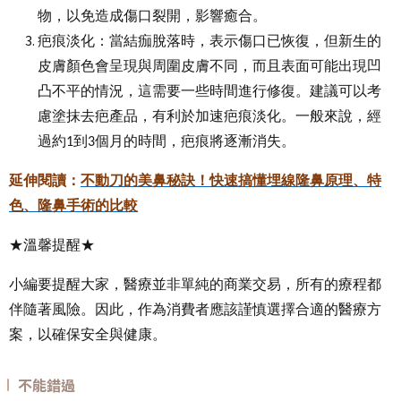
物，以免造成傷口裂開，影響癒合。
疤痕淡化：當結痂脫落時，表示傷口已恢復，但新生的
皮膚顏色會呈現與周圍皮膚不同，而且表面可能出現凹
凸不平的情況，這需要一些時間進行修復。建議可以考
慮塗抹去疤產品，有利於加速疤痕淡化。一般來說，經
過約
到
個月的時間，疤痕將逐漸消失。
1
3
延伸閱讀：
不動刀的美鼻秘訣！快速搞懂埋線隆鼻原理、特
色、隆鼻手術的比較
★溫馨提醒★
小編要提醒大家，醫療並非單純的商業交易，所有的療程都
伴隨著風險。因此，作為消費者應該謹慎選擇合適的醫療方
案，以確保安全與健康。
不能錯過