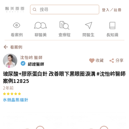
／
登入
註冊
看案例
聊醫美
查療程
問醫生
長知識
看案例
沈怡岒
醫師
收藏
分享
認證醫師
玻尿酸+膠原蛋白針 改善眼下黑眼圈淚溝 #沈怡岒醫師
案例12825
2年前
水微晶
熊貓針