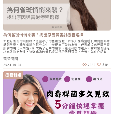
關鍵塌鼻子的核心問題通常在於「鼻頭支撐力不足」與「山根地基扁平」。
如果單純使用玻尿酸填充，當注入量過多時，填充物會因為地基不穩而往兩
側擴散，導致鼻樑視覺上變寬。而 藍鑽魚骨線鼻線支撐則是利用線材的張
力，將鼻頭垂直撐起，並在鼻樑建立一條細直的結構。這就像是蓋房子先立
起鋼骨（線雕），再視情況填入水泥（玻尿酸或再生針）。這樣的做法能讓
鼻子看起來非常「骨感」且精緻，輪廓線條乾淨俐落，完全沒有多餘的肉
感。三、 蔡醫師的複合式美學：1+1>2 的精緻方案在辰美學，我強調的是
「動靜結合」與「分層修補」。鼻部的美感不能脫離全臉。蔡醫師的鼻部複
合美學：結構位移與全臉順修在辰美學，我強調的是「動靜結合」與「分層
修補」。鼻部的美感絕不能脫離全臉比例獨立存在，必須透過複合式治療，
為何雀斑悄悄來襲？找出原因與雷射療程選擇
才能達到真正無痕且精緻的視覺效果。1. 鼻部鋼骨 + 骨質支撐：鼻線支撐
＋ 玻尿酸這是我在臨床上最常使用的黃金組合。我們追求的是「先立體、
你也有雀斑的煩惱嗎？這些小小的色素沉澱，許多人面臨這種肌膚問題時常
後塑型」。 結構建立： 先利用藍鑽魚骨線撐起鼻頭與山根的垂直高度，建
感到無奈。雖然雀斑在某些文化中被視為可愛的象徵，但對於追求光滑無瑕
立穩固的「鋼骨結構」。 精細微調： 接著搭配玻尿酸（如 保柔緹
肌膚的現代人來說，卻成為了心中的煩惱。隨著科技的進步，雷射雀斑療程
Belotero 或 蜂巢玻尿酸）進行細部塑形。玻尿酸在此扮演的是「水泥」的
以高效和安全性，逐漸成為改善肌膚狀況的熱門選擇。今天，就來介紹雀斑
角色，能填補線材間的微小空隙，讓鼻樑線條更加圓潤柔順，呈現自然且帶
形成的原因，以及哪些雷射療程能有效去除雀斑，讓你徹底和雀斑說Bye
有骨感的立體美鼻。2. 打造天生混血感：鼻線支撐 ＋ 上庭額頭順修許多客
醫美圈圈
Bye！雀斑的形成原因與影響雀斑是最普遍的淺層斑點，主要集中在表皮
人做了鼻線後，發現山根挺拔了，卻顯得額頭平扁，視覺上產生斷層。 銜
層。這些直徑僅幾釐米的小圓點，好發在顴骨、鼻子和額頭等部位。雀斑形
2024-10-28
2839
收藏
接美學： 為了打造完美的「混血感」，我會建議在進行鼻線支撐的同時，
成與陽光曝曬和曬傷密切相關，特別是那些不注意防曬的人更容易出現雀
針對上庭額頭進行順修。 飽滿過度： 透過玻尿酸填充額頭與眉骨的銜接
斑，膚色較淺和頭髮顏色較淺的人尤為常見。此外，雀斑的產生也與遺傳基
處，能讓挺拔的山根自然過渡到飽滿的額頭曲線。這種從側面看過去的流暢
因有關，可以觀察家庭成員的肌膚狀況來判斷。如果兄弟姐妹、父母或非直
療程新訊
「S 曲線」，才是打造天生混血顏的核心關鍵。3. 中下庭比例優化：鼻線支
系親戚有雀斑，這可能代表著雀斑與基因息息相關。哪些雷射適合有效去除
撐 ＋ 蘋果肌深層脂肪墊支撐鼻子是中臉的支柱，當鼻尖挺起後，若中臉凹
雀斑？現代雷射療程針對雀斑的選擇日益多元，並以更安全、精準的方式有
陷，反而會顯得老態或刻薄。 視覺順修： 做完鼻線後，搭配玻尿酸進行蘋
效去除色素沉澱。接下來，我們將介紹目前市面上針對雀斑的各類先進雷射
果肌深層脂肪墊支撐。 立體中軸： 透過在中下庭區域製造飽滿的蘋果肌，
療程。皮秒雷射皮秒雷射透過超短雷射脈衝擊碎皮膚下的黑色素，將粉塵化
能讓視覺重心集中在臉部中軸線。不僅能順修鼻翼兩側的陰影，更能讓整體
後由免疫系統吸收或隨代謝排出體外。與傳統雷射不同，皮秒雷射以光震波
輪廓從單點立體提升到面的飽滿，達到全臉減齡且精緻的效果。四、 誰適
效應代替熱能破壞黑色素，避免高溫滯留在肌膚上，減少熱傷害。皮秒雷射
合藍鑽魚骨線鼻線支撐？ 塌鼻、山根地基不足：希望有自然挺拔感，不想
在色素清除方面優勢顯著，術後反黑風險低且恢復快，適合治療曬斑、老年
要塑膠感的人。 鼻頭圓鈍、下垂：想要擁有翹翹的精緻鼻頭（微翹鼻）。
斑、雀斑及痘疤等色素沉澱問題，使肌膚更加光滑透亮。紅寶石雷射紅寶石
害怕手術動刀：追求「下午做完、晚上約會」的無修復期快節奏。 玻尿酸
雷射使用694奈米波長的光，這個波長可以針對皮膚中的黑色素細胞。當黑
施打多次效果不彰：感覺鼻子變寬、變厚，想找回俐落線條者。五、 蔡詩
色素吸收了這種光後會分解成小顆粒，然後在皮膚表面形成結痂，隨著結痂
辰醫師觀點：關於美，我堅持的是「結構位移」醫學美容不應該是單純的加
脫落或經代謝排出體外。這項技術特別適合去除曬斑、雀斑、顴骨母斑，以