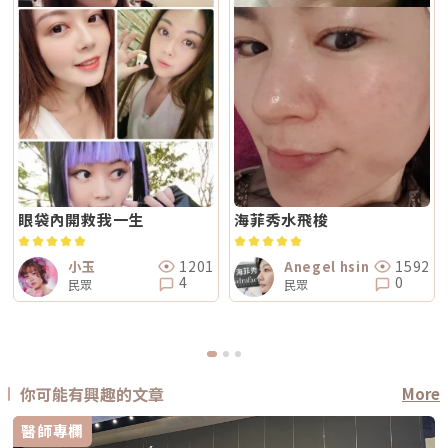
眼袋內開救我一生
海菲秀水飛梭
1201
1592
小玉
Anegel hsin
4
0
民眾
民眾
你可能有興趣的文章
More
醫師專欄