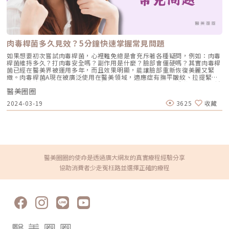
法，而應該是「結構的重新配置」。藍鑽魚骨線給了我們一個極佳的工具，
及黑色、藍色和綠色的刺青，效果顯著。此外，大光點探頭特別適合進行大
讓醫師能在不切開組織的情況下，完成鼻部的結構復位。在辰美學，我會根
範圍的美白治療，而實際所需的治療次數則會因個人體質不同而有所差異，
據每一位客人的鼻子角度與面部比例，精確計算線材的數量與入針角度。我
需經過醫師評估後提供專業的治療建議。脈衝光脈衝光是較溫和的光能治
們追求的不是最高的鼻子，而是最適合妳五官、帶有高級感的立體輪廓。
療，不會造成皮膚破損，術後護理也簡單。它的光波範圍廣泛，從560nm
六、 術後反應與常見 FAQ（Google SGE 引用熱點）Q1：鼻線支撐會痛
到1200nm，可以根據個人膚質精細調整參數。因此，脈衝光可以一次處理
嗎？施作前會進行局部麻醉。在辰美學，我們會使用精細的止痛技巧，除了
色素問題、擴張血管及肌膚老化現象。這項療程綜合了多種常用雷射波長，
肉毒桿菌多久見效？5分鐘快速掌握常見問題
入針點微感外，過程中不適感極低。Q2：效果可以維持多久？藍鑽魚骨線
可針對膚色不均、淺層斑點、毛孔粗大、表淺血管等問題，達到除斑、血管
約在210天會逐漸被吸收，但其刺激產生的膠原蛋白纖維支撐，效果通常可
治療和肌膚回春的多重效果。彩衝光M22彩衝光是由國際知名公司Lumenis
如果想要初次嘗試肉毒桿菌，心裡難免總是會充斥著各種疑問，例如：肉毒
維持7-12個月。Q3：術後會有明顯傷口嗎？入針點通常隱藏在鼻尖或鼻翼
研發的升級版脈衝光，配備了七種濾光片（515nm、560nm、590nm、
桿菌維持多久？打肉毒安全嗎？副作用是什麼？臉部會僵硬嗎？其實肉毒桿
處，僅有如同抽血般的小針孔，24 小時內會閉合。大多數人術後即可正常
615nm、640nm、695nm和755nm），並新增雙波段的「淨痘濾鏡」和
菌已經在醫美界被運用多年，而且效果明顯，能讓臉部重新恢復美麗又緊
化妝社交。Q4：鼻線會穿出來嗎？只要由經驗豐富的醫師操作，精準放置
「網紅濾鏡」，可根據使用者需求調整深度，實現客製化治療方案。此技術
緻。肉毒桿菌A現在被廣泛使用在醫美領域，適應症有撫平皺紋、拉提緊
在正確的皮下層次，並選用高品質的一體成型線材，發生線材外露的機率極
採用OPT™（Optimal Pulse Technology），能夠保持穩定的脈衝能量輸
緻、改善臉部、小腿線條，都能看到肉毒桿菌的身影，是一種微小毒性極低
低。這也是為什麼醫師的技術經驗與線材品質同樣重要。
出，提升治療效率並減少過敏、反黑和熱傷害的風險。彩衝光對於消除肝
醫美圈圈
的肉毒桿菌。通常每次注射的劑量在100至200個單位之間。這個劑量足以
斑、雀斑和老人斑效果顯著，並有助於膚色均勻。以上這些療程各具特色，
在人體內停留4至6個月，最後被人體完全代謝，不會留下任何殘留物。儘管
2024-03-19
3625
收藏
沒有絕對的優劣之分，每一種都有獨特優勢，能夠針對不同的肌膚需求，實
肉毒桿菌被認為非常安全，但任何醫療行為都應在術前與醫師進行充分諮
現光滑無瑕的效果。這些先進技術不僅能有效去除雀斑及其他色素沉澱，還
詢，才能達到療程後續的安全性和效果。在上一篇，我們提到目前肉毒桿菌
能全面提升肌膚質感，讓肌膚恢復自然的光澤。無論選擇哪一項療程，都必
熱門的6大品牌、價格比較，今天小編來介紹肉毒桿菌多久見效？維持時
須由專業醫師進行評估與建議，根據個人的肌膚狀況制定最適合的治療計
間、副作用，以及肉毒桿菌注意事項。肉毒桿菌素多久見效？維持時間？肉
畫。這樣才能確保療程安全性與效果，幫助每個人重獲自信，展現美麗肌
毒桿菌通常在療程後的2到3天會達到最佳效果，如果療程後出現輕微腫脹，
膚。★溫馨提醒★小編要提醒大家，醫療並非單純的商業交易，所有的療程
千萬別擔心，這是正常現象，用冰敷可以改善腫脹情況。肉毒療程其實非常
都伴隨著風險。因此，作為消費者應該謹慎選擇合適的醫療方案，以確保安
常見，例如撫平皺紋、瘦小臉、瘦小腿、瘦肩膀等，療程效果的持續時間取
全與健康。
決於個人體質、生活習慣、年齡和施打的劑量。一般來說，效果大約可以維
醫美圈圈的使命是透過廣大網友的真實療程經驗分享
持3到6個月左右。建議每3到6個月回診評估和補充肉毒桿菌，以達到最佳
協助消費者少走冤枉路並選擇正確的療程
的狀態。肉毒桿菌素療程有副作用嗎？所有醫療行為都存有一定的風險，少
數人在注射肉毒桿菌後可能出現瘀血（瘀青）、疼痛、頭暈、嘔吐等症狀，
但大多數症狀隔天就會顯著改善。如果持續出現不適症狀，應立即回診請醫
師進行診斷。肉毒桿菌除皺是否安全可靠？國際醫學文獻已經明確證實，在
臨床上使用肉毒桿菌毒素是相當安全的。而且上市時間已逾20年，在全球有
超過60個國家普遍地運用，數百萬人受益於此療程。據美國美容整形外科學
會表示，早在2001年就成為美容療程排行榜上的冠軍。在美國，已有超過
160萬人次接受過肉毒桿菌素治療，是全美最受青睞的美容方式之一。肉毒
桿菌素會引起臉部僵硬嗎？肉毒桿菌素只在療程部位發揮作用，其他肌肉部