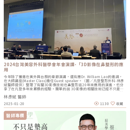
2024台灣美容外科醫學會年會演講-「3D影像在鼻整形的應
用
今年除了獲邀在美外與台顏的章節演講，還有應Dr. William Lao的邀請，
在大師講座(Master Class)擔任Guest speaker。（圖／凡登整形外科-林彥
斌醫師提供）整理了有關3D影像技術在鼻整形這20年來應用的演進，也分
享了在凡登多年來累積的經驗。簡單的說 3D影像的相關技術已經不只是用
來術前的模擬溝通，包括術前的手術計畫、術中的手術引導、術後的追蹤紀
林彥斌 醫師
錄與測量。術前、模擬與最終結果（圖／凡登整形外科-林彥斌醫師提供）
（圖／凡登整形外科-林彥斌醫師提供）就像是相機慢慢取代手繪一樣，3D
2025-01-20
1130
收藏
影像已經慢慢變成新一代的紀錄工具，價格也越來越親民，相信未來的普及
是必然的。另外一場演講則是分享了關於鼻整形重修手術的經驗（圖／凡登
整形外科-林彥斌醫師提供）（圖／凡登整形外科-林彥斌醫師提供）由於現
醫師專欄
場不只有醫師，還有很多護理師、諮詢師，所以著重在觀念的教育而不是手
術執行的層面。鼻整形要同時處理硬組織跟軟組織，還會受到其他五官、骨
骼結構和軟組織皮膚罩的限制，一直都是所有手術裡面重修比例最高的項
目。這不是醫學沒有在進步或者醫生憨慢，而是累積了數十年的經驗以及材