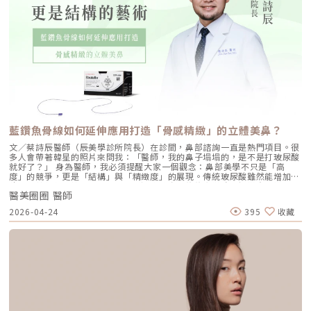
料科學的進步。即使已經比2.30年前改善了很多，但還是有一至兩成的機會
需要重修，一切的一切就在於「有一定比例的軟組織不可控制」。簡單的
說，A跟B即使鼻子高度一樣,術中改變量也一樣，但長期結果還是會略有不
同。有的人吸收的多，有的人留得多有的人結構穩定，有的人崩塌彎曲偏斜
有的人疤痕鬆軟平整，有的人增生孿縮醫師只能憑過去的經驗去預判，去選
擇熟悉的材質，去針對可能會發生的問題做預防，這也是為什麼鼻整形醫師
的經驗很重要。因為處理重修最好的方法是預防，這大多仰賴術前的細節評
估以及術中精準控制。但即使這樣，還是會有不按預測的情況出現這就是人
森。（圖／轉載自網路）怕面對重修，也要一起教育我們的病人，不是所有
的重修或再次手術就是罪大惡極不可饒恕。不要急著上網公審手術的醫師，
而是要教育我們的病人，萬一有不理想的結果出現，我們的醫師都是有能力
處理。《點擊看完整文章介紹》文章轉載自「凡登整形外科-林彥斌醫師專
欄」
藍鑽魚骨線如何延伸應用打造「骨感精緻」的立體美鼻？
文／蔡詩辰醫師（辰美學診所院長）在診間，鼻部諮詢一直是熱門項目。很
多人會帶著韓星的照片來問我：「醫師，我的鼻子塌塌的，是不是打玻尿酸
就好了？」 身為醫師，我必須提醒大家一個觀念：鼻部美學不只是「高
度」的競爭，更是「結構」與「精緻度」的展現。傳統玻尿酸雖然能增加體
積，但若針對支撐力不足的塌鼻子過度填充，往往會導致鼻樑變寬，變成所
醫美圈圈 醫師
謂的「阿凡達鼻」。這就是為什麼在辰美學，我更推崇使用 藍鑽魚骨線
（STRATAFIX®）的延伸應用進行鼻線支撐，這是一種更接近「微型鋼骨」
2026-04-24
395
收藏
概念的結構藝術。一、 什麼是藍鑽魚骨線？解密「鼻部鋼骨」技術藍鑽魚
骨線是一款獲美國 FDA、歐盟 CE 及台灣衛福部三方核准的對稱型倒鉤線
材。之所以在鼻線領域被視為黃金標準，是因為它具備了其他線材難以企及
的物理特性：1. 一體成型的對稱倒鉤不同於傳統線材透過切割方式製造倒鉤
（容易導致線身脆弱），魚骨線是採用「壓模一體成型」。這讓它的線幹核
心非常強韌，不易斷裂。對稱的倒鉤設計能像魚骨一樣緊緊抓取組織，提供
極佳的支撐力與拉提強度。2. 含有抗菌成分的安全性這是許多人忽略的細
節。藍鑽魚骨線在製程中添加了 Triclosan 抑菌成份。根據臨床研究，這種
設計能有效降低術後感染的風險，對於鼻部這種血液循環較為特殊的區域來
說，安全性大幅提升。二、 為什麼塌鼻子更適合線雕？拒絕「阿凡達」的