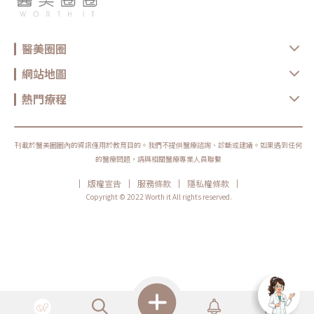
位不會有任何影響，還是可以正常收縮。只要掌握好療程部位和劑量，就不
會影響自然的表情，更不會出現臉部僵硬感。初次接受療程者可能會感受到
肌肉強度有所改變，或者肌肉有些無力感，這也就是為什麼表情皺紋會減少
的因素，只是需要一些時間來適應和習慣。肉毒桿菌整體療程時間需要多
醫美圈圈
久？施打肉毒桿菌素通常只需要5到10分鐘就能完成，醫師會選用非常細小
的針頭注射到肌肉中，疼痛感極輕微。療程後可以正常作日常活動、上班，
都不會受到任何影響。接受肉毒桿菌療程的注意事項術前事項： 有嚴重精
網站地圖
神問題、嚴重過敏體質、心理障礙、心血管疾病、重症肌無力、運動神經元
退化症、全身性或注射部位感染、正在使用抗凝血藥物等患者，應該讓醫生
仔細評估情況後再考慮是否進行治療。 如果正在服用藥物、懷孕或哺乳期
熱門療程
間，應該主動通知醫師，以利醫師做出適當判斷。 如果未滿18歲或無行為
能力的就醫者，應該由監護人陪同就醫並簽字。 如果正在服用人蔘、魚
油、銀杏、止痛藥、阿司匹林、維他命E或其他可能影響血液循環、降低血
液凝固功能的食品或藥物，可能會增加瘀青的風險，但仍可以考慮接受療
程。術後事項： 療程後的4小時內，盡量保持坐姿挺直，避免按摩、睡覺、
刊載於醫美圈圈內的資訊僅用於教育目的。我們不提供醫療諮詢、診斷或建議。如果遇到任何
頭部過度傾斜、劇烈運動和平躺。 療程當天應避免碰觸注射部位，避免直
的醫療問題，請與相關醫療專業人員聯繫
接用手按摩，可以用輕柔的方式和冷水進行清潔。 療程後24小時內，不宜
進行劇烈運動。 療程後72小時內，避免前往三溫暖、烤箱、蒸氣間、溫泉
|
|
|
|
版權宣告
服務條款
隱私權條款
等高溫環境。 如果正在服用阿司匹林或其他類似的抗凝血藥物，可能會增
加青腫和流血的風險，而影響傷口的癒合速度。由於目前市面上醫美診所眾
Copyright © 2022 Worth it All rights reserved.
多，各具特色，相對競爭也越來越激烈，使得部分診所陷入了價格戰，因此
出現了很多假貨、水貨的肉毒桿菌素，會導致消費者花了錢卻得不到預期的
效果。所以在接受療程之前，建議大家仍要謹慎選擇經過政府核准且經驗豐
富的專業醫師。千萬別因為貪圖便宜而陷入高風險的處境。此外，也要按照
醫師建議的療程次數和回診時間定期保養，才會持續保持年輕。記住，投資
自己的外表不應該只看價格，更重要的是找到品質可靠的專業醫療服務。★
溫馨提醒★小編要提醒大家，醫療並非單純的商業交易，所有的療程都伴隨
著風險。因此，作為消費者應該謹慎選擇合適的醫療方案，以確保安全與健
康。