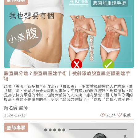
腹直肌分離？腹直肌重建手術｜微創隱痕腹直肌筋膜重建手
術
想要「美腹」有多難？近年流行「白富美」，對於重視體態的人們來說，白
「腹」美，更是必須優先處理的事項；平日努力的飲食控制、規律運動，就
是為了擁有平坦的小腹！但對大部份的人來說，擁有緊實、肌肉線條分明的
腹部，真的不是簡單的事；明明也都努力運動了，“虐腹“的核心課程也都
積極執行了，還卻總是不見馬甲線、川字肌來找自己，真是令人洩氣，到底
吳名倫 醫師
是為什麼呢？（圖／安瑟美膚整形外科診所-吳名倫醫師提供）對於多數人
來說，總是以為「皮鬆、脂肪堆積」就是肚凸的原因，然而『表層皮膚」、
2024-12-16
2924
收藏
「脂肪厚度」及「深層肌肉組織」等三個內外在因素，都會影響到你是否能
擁有平坦小腹的關鍵。這裏提到的「腹直肌分離」就是一個如果沒有經過醫
師診斷告知，你可能壓根子都不會去想到的關鍵因素。腹直肌分離是屬於腹
醫師專欄
部深層組織的問題，而一般人聯想到的肚皮鬆垮、脂肪堆積則是屬於較表淺
層的問題；所以，如果只單純朝皮膚跟脂肪的原因去做對應的運動，對於深
層筋膜及肌肉組織的問題，就不會帶來明顯的進步及改變。我們將會帶您認