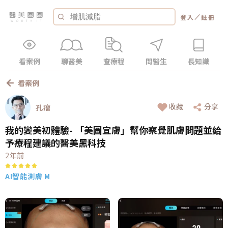
／
登入
註冊
看案例
聊醫美
查療程
問醫生
長知識
看案例
收藏
分享
孔瘤
我的變美初體驗- 「美圖宜膚」幫你察覺肌膚問題並給
予療程建議的醫美黑科技
2年前
AI智能測膚 M