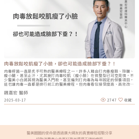
識「腹直肌」的功能與位置，並且了解「腹直肌分離」問題存在時，可能會
影響的「生理功能」；仔細看看，您是否也有“腹直肌分離“的潛在風險、
亦或已經是“腹直肌分離“成員之一了？！「小美腹」！你我將一起喚回它
的回歸，不再讓它繼續在外流浪。什麼是「腹直肌」？腹直肌（Rectus
Abdominis Muscle，就是一般人簡稱的「腹肌」）它是沿著身體前側，從
肋骨下緣起源往下延伸至恥骨聯合處，中間由「腹白線 Linea Alba」相
連，左右兩側成對；它的功能主要是負責身體的軀幹向前、側轉或扭曲的運
動。大家嚮往的8塊、6塊肌就是所謂的腹直肌。（圖／安瑟美膚整形外科診
所-吳名倫醫師提供）何謂腹直肌分離？腹直肌分離是因為腹白線間隙變
大，導致腹直肌無力支撐過大的腹腔內壓力、而造成腹壁膨出，進而造成腹
部與骨盆腔力學失調的狀況。常見發生的部位可由上腹部劍突一直往下至恥
骨聯合處，其中又以肚臍周圍及下腹部最爲常見。（圖／安瑟美膚整形外科
診所-吳名倫醫師提供）腹直肌分離原因懷孕由於在懷孕期間腹內壓力變
大，造成腹直肌的間隙（腹白線）被往外推擠，造成筋膜組織張力上升並被
肉毒放鬆咬肌瘦了小臉，卻也可能造成臉部下垂？！
拉撐，時間一久，就會造成筋膜彈性疲乏而無法完全回復至產前的狀態。通
常平均在產後8周內或更久（依人體質），因孕期而分離的腹直肌中央間隔
肉毒桿菌一直是炙手可熱的醫美療程之一，許多人藉由打肉毒瘦臉、除皺、
會回復至產前的狀況，但平均會有超過50%的產後孕婦有不同程度的腹直肌
瘦小腿，甚至止汗，尤其施打肉毒咬肌（瘦小臉）在微整型已司空見慣，不
筋膜分離問題。（圖／安瑟美膚整形外科診所-吳名倫醫師提供）腹部相關
少醫美小白將其視為醫美入門款，甚至編列打肉毒為每年固定的保養項目，
手術例如：剖腹產；剖腹產橫切的刀口，可能造成肌肉組織（豎棘肌群）和
這也讓肉毒一直都是排行前三的醫美療程。但肉毒看似接受度高、高效改
神經（腹壁下動脈 Inferior epigastric artery）的損傷。其它肥胖、筋膜先
善、無副作用，實際上真的沒有什麼需要特別注意的地方嗎？資深醫學美容
天性缺陷、肌肉等因素如何判斷腹直肌分離？除了專科醫師的評估外，也可
魏嘉宏 醫師
皮膚專科_魏嘉宏醫師表示，以「肉毒咬肌（瘦小臉）」這個項目來說，已
以自己初步觀察： 把手放在腹部上有一塊區域凹陷，感覺可把2~３隻手指
經是各國醫美療程的經典項目，除了其療程施打較為單純，與其他醫美整型
2025-03-17
2747
收藏
放進去 一般腹白線的間隙如果超過2公分（約2指寬），就建議可以先尋求
項目比起來，民眾無須擔心冗長的修復期或術前、術後等諸多風險考量，即
整形外科醫師的專業諮詢及檢查。（圖／轉載自網路）《點擊看完整文章介
可達到修飾臉型的效果。但魏嘉宏醫師也不諱言，這看似安全，無太大風險
紹》文章轉載自「安瑟美膚整形外科診所-吳名倫醫師專欄」
的肉毒瘦小臉療程，仍多少存在副作用，甚至部份是因施打的醫師技術或施
打時判斷臉部肌肉的位置有極大關連。什麼是肉毒桿菌？肉毒桿菌是一種蛋
白質神經毒素（Botulinum toxin type A），施打肉毒桿菌進入人體，可抑
制分泌幫助肌肉收縮的乙醯膽鹼，以降低肌肉活動，以施打咀嚼肌為例，施
打後咀嚼肌無法收縮作用，長期之下肌肉便會萎縮，達到咀嚼肌變小、擺脫
國字臉的目的。但魏嘉宏醫師提醒，因施打的位置、方式、肌肉群、個人體
醫美圈圈的使命是透過廣大網友的真實療程經驗分享
質…等不同原因，許多打完肉毒的民眾會發現一些副作用，例如雙頰變得鬆
協助消費者少走冤枉路並選擇正確的療程