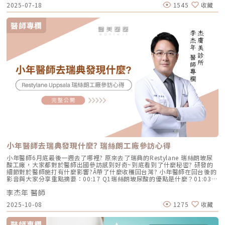
https://reurl.cc/x3EQZN歡迎訂閱我的頻道👉https://reurl.cc/nY51k8關
2025-07-18
1545
收藏
注杰膚美診所FB👉https://reurl.cc/XQljva杰膚美診所官網👉
https://jfmskin.com/關注李杰年醫師FB👉https://reurl.cc/Mzk0nm杰膚
美診所地址：104台北市中山區復興北路50號2樓電話：02-8772-6625
醫師專欄
小年醫師去瑞典發現什麼? 瑞絲朗工廠參訪心得
小年醫師6月底最後一週去了哪裡? 原來去了瑞典的Restylane 瑞絲朗玻尿
酸工廠，大家都對於醫師出國參訪感到好奇~到底看到了什麼秘密? 研發的
細節對於醫師施打有什麼影響?Â帶了什麼收穫回台灣? 小年醫師在回台後的
影音與大家分享重點摘要：00:17 Q1瑞絲朗玻尿酸的優點是什麼？01:03
Q2參觀瑞絲朗的實驗室及工廠心得02:07 Q3為什麼打完玻尿酸會出現的不
李杰年 醫師
自然、饅化02:44 總結分享LINE官方帳號一對一咨詢👉
https://reurl.cc/x3EQZN歡迎訂閱我的頻道👉https://reurl.cc/nY51k8關
2025-10-08
1275
收藏
注杰膚美診所FB👉https://reurl.cc/XQljva杰膚美診所官網👉
https://jfmskin.com/關注李杰年醫師FB👉https://reurl.cc/Mzk0nm杰膚
美診所地址：104台北市中山區復興北路50號2樓電話：02-8772-6625
醫師專欄