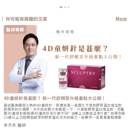
你可能有興趣的文章
More
醫師專欄
4D童妍針是甚麼？ 新一代舒顏萃升級重點大公開！
最近醫美圈很火熱的4D童妍針，其實就是一直歷久不衰的膠原蛋白增生劑
舒顏萃的升級版，今天就來跟大家複習一下，什麼是膠原蛋白增生劑，而舊
版3D童妍針與新版4D童妍針有什麼不同? 治療上又應該注意什麼? 如果你是
25歲以上已經開始感受到膠原蛋白流失的威力，這集你一定要看重點摘要：
0:47 3D舒顏萃與4D童妍針作用機轉是什麼？01:25 舒顏萃特色是什麼？
李杰年 醫師
03:04 4D童妍針升級重點LINE官方帳號一對一咨詢👉