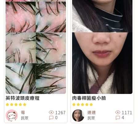
英特波頭皮療程
肉毒桿菌瘦小臉
1267
1171
莓
連連
0
4
民眾
民眾