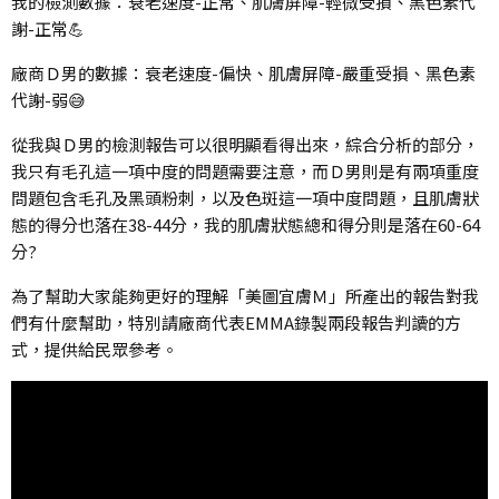
我的檢測數據：衰老速度-正常、肌膚屏障-輕微受損、黑色素代
謝-正常💪
廠商Ｄ男的數據：衰老速度-偏快、肌膚屏障-嚴重受損、黑色素
代謝-弱😅
從我與Ｄ男的檢測報告可以很明顯看得出來，綜合分析的部分，
我只有毛孔這一項中度的問題需要注意，而Ｄ男則是有兩項重度
問題包含毛孔及黑頭粉刺，以及色斑這一項中度問題，且肌膚狀
態的得分也落在38-44分，我的肌膚狀態總和得分則是落在60-64
分?
為了幫助大家能夠更好的理解「美圖宜膚Ｍ」所產出的報告對我
們有什麼幫助，特別請廠商代表EMMA錄製兩段報告判讀的方
式，提供給民眾參考。