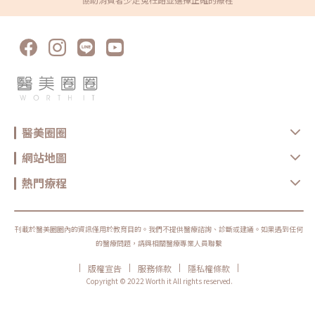
垂或左右臉有不對稱、無肌力感等現象發生。施打肉毒咀嚼肌 /咬肌（瘦小
臉）的副作用及發生原因（圖／魏嘉宏皮膚科醫美中心-魏嘉宏醫師提供）
一、臉部不對稱（笑容不對稱）打肉毒桿菌瘦小臉（咬肌）可能導致臉部不
對稱的原因有幾個可能：(1)不正確的注射技術：若醫生不具備足夠的經驗
或技術水準，可能會導致注射點錯誤，或是藥物在面部肌肉中分佈不均勻，
引發不對稱。(2)個體肌肉差異：不同人的肌肉結構、面部神經分佈可能存
在不同差異，有些區域對肉毒桿菌的反應較為敏感，加上在日常生活中，人
體面部表情活動的強度、頻率皆不同，因此在注射後可能發生不同程度的效
果或不對稱。(3)藥物擴散：注射肉毒桿菌素後，可能會有一度程度上藥物
在注射周圍擴散或移動，這可能導致部分區域受到影響，而引發不對稱。
二、肌肉無支撐力，造成下垂感由於咬肌對肌膚有一定的支撐力，能產生一
些拉提的力量將皮膚撐住，若施打肉毒桿菌素減少了肌肉的支撐力，肌膚將
可能變得無力鬆弛，造成下垂感。(1)過度注射：有時過度注射太多劑量，
醫美圈圈
也將可能導致面部肌肉過度放鬆引發下垂現象。(2)注射部位不當：如果肉
毒桿菌素被誤注射到本來不需要放鬆的肌肉區域，比如下垂的區域，就可能
導致該區域的肌肉更加鬆弛和下垂。(3)肌肉不平衡：基本上個體臉部肌肉
網站地圖
是相互協調作用的，若注射肉毒桿菌素後，某些區域的肌肉放鬆過度，而周
圍的肌肉卻沒有得到同等程度的放鬆，就可能導致肌肉不平衡，使得面部出
現不自然下垂現象。（圖／取自網路）三、外臉頰凹陷有些人臉頰已有明顯
熱門療程
凹陷，像是顴骨以下及咬肌中間形成的臉頰凹陷，若施打肉毒放鬆了咬肌或
施打地方不正確，將可能顯得凹陷更嚴重，外表看起來更顯憔悴沒精神。另
外，若長期、頻繁的施打肉毒桿菌素，可能會導致面部肌肉的結構改變，使
得原本豐盈的雙頰區域出現凹陷。四、蛙腮／腮腺腫施打肉毒桿菌可能出現
蛙腮或腮腺腫狀況，蛙腮的狀況大多為施打肉毒桿菌時分布不平均，部分肌
刊載於醫美圈圈內的資訊僅用於教育目的。我們不提供醫療諮詢、診斷或建議。如果遇到任何
肉沒有放鬆，因此在用力咬合時會有一塊肌肉凸出，就像青蛙鼓起臉的感
的醫療問題，請與相關醫療專業人員聯繫
覺，是一種較少見的肉毒後遺症；而若因施打時打到腮腺形成腫塊，在不咬
合時也會呈現蛙腮的狀況，不過部分人於短期會自行消退，也建議可與醫生
|
|
|
|
版權宣告
服務條款
隱私權條款
討論調整的辦法。《點擊看完整文章介紹》文章轉載自「魏嘉宏皮膚科醫美
中心-魏嘉宏醫師專欄」
Copyright © 2022 Worth it All rights reserved.