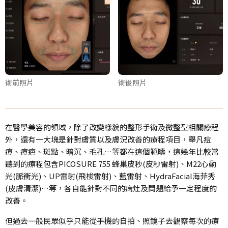
術前照片
術後照片
在醫學美容的領域，除了改變樣貌的整形手術及微整型相關療程
外，還有一大塊是針對膚質以及膚況改善的療程項目，舉凡痘
痘、痘疤、斑點、暗沉、毛孔…等都在這個範疇，這幾年比較常
聽到的療程包含PICOSURE 755 蜂巢皮秒(皮秒雷射)、M22心動
光(脈衝光)、UP雷射(飛梭雷射)、藍雷射、HydraFacial海菲秀
(皮膚清潔)…等，各自能針對不同的病灶及問題給予一定程度的
改善。
但過去一般民眾似乎只能從手機的自拍、照鏡子去觀察每次的療