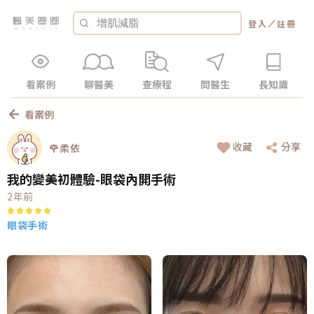
／
登入
註冊
看案例
聊醫美
查療程
問醫生
長知識
看案例
收藏
分享
🌹柔依
我的變美初體驗-眼袋內開手術
2年前
眼袋手術