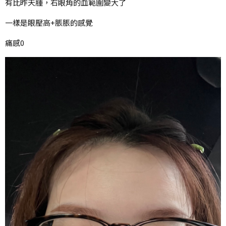
有比昨天腫，右眼角的血範圍變大了
一樣是眼壓高+脹脹的感覺
痛感0