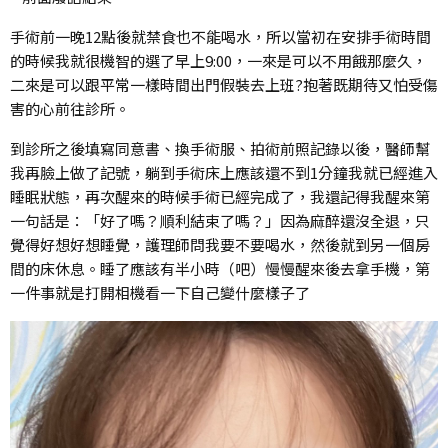
手術前一晚12點後就禁食也不能喝水，所以當初在安排手術時間
的時候我就很機智的選了早上9:00，一來是可以不用餓那麼久，
二來是可以跟平常一樣時間出門假裝去上班?抱著既期待又怕受傷
害的心前往診所。
到診所之後填寫同意書、換手術服、拍術前照記錄以後，醫師幫
我再臉上做了記號，躺到手術床上應該還不到1分鐘我就已經進入
睡眠狀態，再次醒來的時候手術已經完成了，我還記得我醒來第
一句話是：「好了嗎？順利結束了嗎？」因為麻醉還沒全退，只
覺得好想好想睡覺，護理師問我要不要喝水，然後就到另一個房
間的床休息。睡了應該有半小時（吧）慢慢醒來後去拿手機，第
一件事就是打開相機看一下自己變什麼樣子了