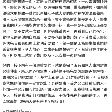
起去諮詢眼袋手術，於是我們就約在診所碰面，一起去讓醫師評
估，醫師評估我的狀況可以選擇眼袋內開，做脂肪轉位，如果希
望追求更極致一點的話再抽肚子或大腿的脂肪補在淚溝和蘋果
肌。我有問醫生說如果不補脂，會不會術前術後差別不大，醫生
說我的狀況不補脂也會看起來還不錯。我一開始有想說反正都要
開了，要不要就一次做，但經過幾番思考，再看看自己的荷包，
覺得我還是偏向自然派，不要多花這筆費用好了。其實當天醫師
評估完我和表姐馬上就決定要做了，第一個是因為醫生給我們的
感覺很專業、令人放心，二來是因為快過年了，希望趕在年前手
術，所以馬上就問了費用以及可以安排手術的時間！
好的，接下來有一個最重要的，就是我完全沒有和家人事前討論
過這件事，所以內心很焦慮，到時候手術完要怎麼跟爸媽解釋，
雖然說我已經3X歲了，基本上都是自己想幹嘛就幹嘛，但我知道
我爸媽的個性是一定會說出：身體髮膚，受之父母這種話的人，
外加一些過度關心的話語，讓人壓力很大，因為這樣我焦慮了很
多天，於是我決定訂兩晚的飯店，手術後先在外面逃避兩天，再
回家面對（晚兩天是有差嗎？哈哈哈）
--前面廢話結束--