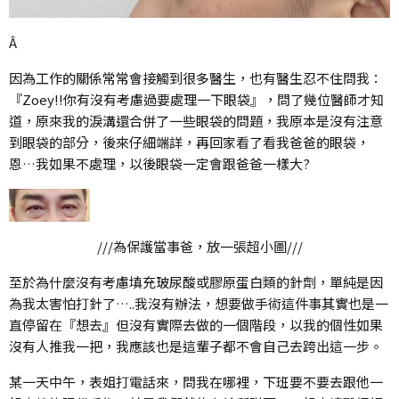
Â
因為工作的關係常常會接觸到很多醫生，也有醫生忍不住問我：
『Zoey!!你有沒有考慮過要處理一下眼袋』，問了幾位醫師才知
道，原來我的淚溝還合併了一些眼袋的問題，我原本是沒有注意
到眼袋的部分，後來仔細端詳，再回家看了看我爸爸的眼袋，
恩…我如果不處理，以後眼袋一定會跟爸爸一樣大?
///為保護當事爸，放一張超小圖///
至於為什麼沒有考慮填充玻尿酸或膠原蛋白類的針劑，單純是因
為我太害怕打針了…..我沒有辦法，想要做手術這件事其實也是一
直停留在『想去』但沒有實際去做的一個階段，以我的個性如果
沒有人推我一把，我應該也是這輩子都不會自己去跨出這一步。
某一天中午，表姐打電話來，問我在哪裡，下班要不要去跟他一