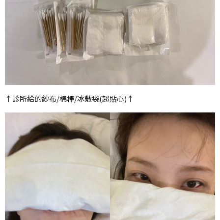
↑診所給的紗布/棉棒/冰敷袋(超貼心)↑