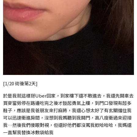
[1/20 術後第2天]
於是我就這樣搭Uber回家，到家樓下還不敢進去，我還先開車去
買麥當勞停在路邊吃完之後才鼓起勇氣上樓，到門口發現有超多
鞋子，應該是我爸朋友來打麻將，我還心想太好了有玄關擋住我
可以迅速衝進房間，沒想到我媽聽到我開門，高八度衝過來迎接
我…然後我們傻眼對視，但還好他們都沒罵我欸哈哈哈，我媽還
一直幫我替換冰敷袋給我