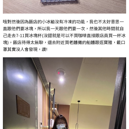
哦對然後因為飯店的小冰箱沒有冷凍的功能，我也不太好意思一
直跟他們要冰塊，所以我一天跟他們要一次，然後其他時間就自
己走去7-11買冰塊杯(沒錯就是可以不買咖啡直接跟店員買一杯冰
塊)，飯店待得太無聊，還去附近買老麵攤的船麵跟逛寶雅，戴口
罩其實沒人會發現，讚!