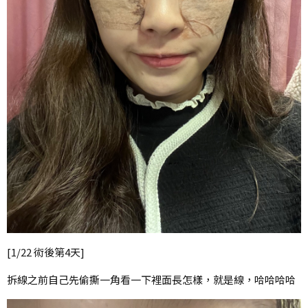
[1/22 術後第4天]
拆線之前自己先偷撕一角看一下裡面長怎樣，就是線，哈哈哈哈