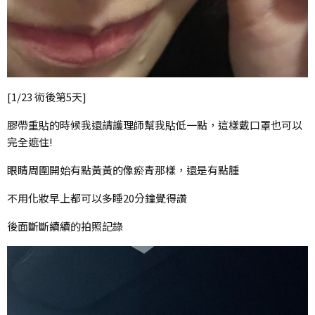
[1/23 術後第5天]
膠帶重貼的時候我還請護理師幫我貼低一點，這樣戴口罩也可以
完全遮住!
眼睛周圍開始有點黃黃的像瘀青那樣，還是有點腫
不用化妝早上都可以多睡20分鐘覺得讚
後面斷斷續續的拍照記錄