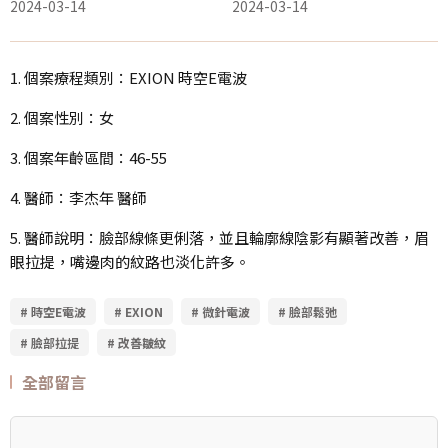
2024-03-14
2024-03-14
1. 個案療程類別：EXION 時空E電波
2. 個案性別：女
3. 個案年齡區間：46-55
4. 醫師：李杰年 醫師
5. 醫師說明：臉部線條更俐落，並且輪廓線陰影有顯著改善，眉
眼拉提，嘴邊肉的紋路也淡化許多。
# 時空E電波
# EXION
# 微針電波
# 臉部鬆弛
# 臉部拉提
# 改善皺紋
全部留言