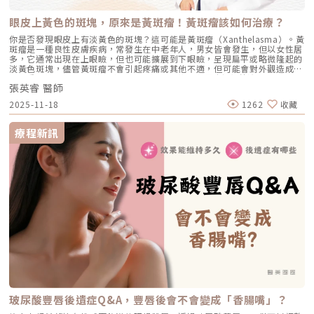
眼皮上黃色的斑塊，原來是黃斑瘤！黃斑瘤該如何治療？
你是否發現眼皮上有淡黃色的斑塊？這可能是黃斑瘤（Xanthelasma）。黃
斑瘤是一種良性皮膚疾病，常發生在中老年人，男女皆會發生，但以女性居
多，它通常出現在上眼瞼，但也可能擴展到下眼瞼，呈現扁平或略微隆起的
淡黃色斑塊，儘管黃斑瘤不會引起疼痛或其他不適，但可能會對外觀造成困
擾。重點摘要：1:21 黃斑瘤雷射治療1:41 黃斑瘤預防與後續注意事項2:35
張英睿 醫師
黃斑瘤復發率張英睿皮膚專科診所官網 : http://www.skinbook.com.tw/
張英睿皮膚專科診所 FB ：https://www.facebook.com/Taipeiskinclinic
2025-11-18
1262
收藏
張英睿皮膚專科診所Instagram：
https://www.instagram.com/drdeungskinclinic/張英睿皮膚專科診所地
址：新北市板橋區文化路一段118號電話：(02)-2250-6065LINE：
療程新訊
@xat.0000195926.1nzhttps://page.line.me/xat.0000195926.1nz?
openQrModal=true
玻尿酸豐唇後遺症Q&A，豐唇後會不會變成「香腸嘴」？