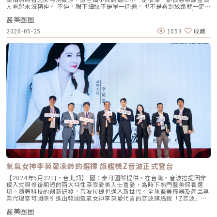
果使用的是大分子玻尿酸，具有出色的支撐性和足夠的彈性，能夠維持效果
人看起來沒精神。 不過，眼下細紋不是單一問題，也不是看到紋路就一定
長達18至24個月，甚至更長時間，維持時間也會視個人體質而定。玻尿酸
要打肉毒、打玻尿酸，或直接做電音波。眼周皮膚本來就比臉部其他部位更
豐唇術後多久能上妝？一般來說，接受玻尿酸填補術後的12小時，就可以上
醫美圈圈
薄，皮脂分泌較少，加上表情牽動、乾燥、膠原蛋白流失、淚溝凹陷或眼周
妝了。但是在選擇化妝品時，應避免使用含有美白、酒精等刺激性成分的產
支撐下降，都可能讓眼下細紋變得更明顯。 所以想改善眼下細紋，第一步
品。另外，在日常保養方面，建議多使用護唇膏，讓嘴唇得到充分滋潤，讓
2026-05-25
1053
收藏
不是問「哪個療程最有效」，而是先搞清楚：你的眼下細紋到底是怎麼來
唇部能更為出色。延伸閱讀：擁有性感翹唇必讀！ 豐唇價格與效果大比拼
的？眼下細紋為什麼會出現？ 眼下細紋通常不是突然冒出來，而是多種因
玻尿酸豐唇常見問題 Q&AQ1. 玻尿酸豐唇會變成香腸嘴嗎？A：只要由經驗
素慢慢累積的結果。常見原因可以分成以下幾類： 1. 表情牽動造成的動態
豐富的醫師操作，並採用適當的劑量與分層注射技術，出現「香腸嘴」的機
紋如果眼下細紋是在笑、瞇眼、做表情時才特別明顯，平常不太看得出來，
率極低。選擇合格的診所與專業醫師是關鍵。​Q2. 哪些人不適合進行玻尿酸
通常和眼周肌肉反覆收縮有關。眼周有很多細小肌肉，當我們笑、瞇眼、皺
豐唇？A：懷孕或哺乳中的女性、嚴重過敏體質者、唇部有感染或皮膚疾病
眉時，皮膚會跟著被擠壓。年輕時皮膚彈性好，表情放鬆後紋路還能回彈；
的人不建議施打。術前應與醫師詳細討論自身狀況。​Q3. 玻尿酸豐唇可以和
但隨著膠原蛋白與彈性纖維逐漸流失，這些被反覆折疊的地方，就可能慢慢
電音波等能量型療程一起做嗎？A：玻尿酸豐唇可以和某些能量型療程（如
留下痕跡。2. 皮膚乾燥與保水度下降有些人眼下細紋其實比較像「乾紋」。
電音波、音波拉提、皮秒雷射）一起規劃，但不建議同一天在同一部位同時
這類紋路通常比較細、比較淺，常在熬夜、換季、清潔過度、保濕不足或上
進行。電音波屬於高能量緊緻療程，理論上不會直接破壞已注射的玻尿酸，
妝後變得明顯。乾紋不一定代表已經嚴重老化，但如果長期忽略保濕、防曬
但可能因熱效應、組織變化影響效果持久度，或增加腫脹風險。建議讓專業
與作息，皮膚屏障變弱，細紋也可能慢慢變得固定。3. 膠原蛋白流失與眼周
醫師根據你的需求和療程順序做客制化規劃，通常會分開治療時間，讓玻尿
皮膚變薄眼周本來就是臉上皮膚較薄的區域，隨著年齡增長，膠原蛋白、彈
酸完全穩定後再施作能量型療程，這樣才能同時兼顧美觀與安全。Q4. 注射
性纖維與皮下支撐減少，眼下肌膚會變得比較鬆、比較薄，也比較容易出現
玻尿酸後多久可以上妝？A：一般建議注射後12小時再上妝，以降低感染風
細紋。這類眼下細紋通常不是單純靠保養品就能完全處理，因為問題已經牽
險。術後應避免使用含酒精或刺激性成分的化妝品，並保持注射部位清潔乾
涉到皮膚結構與支撐力。醫美療程中常見會從刺激膠原蛋白、增加皮膚緊實
燥。​Q5. 若對豐唇效果不滿意，是否可以修正？A：是的。若對注射效果不
度或改善膚質方向評估。4. 淚溝、凹陷讓紋路更明顯有些人以為自己是眼下
滿意，可透過玻尿酸降解酶進行修正。此酶能分解玻尿酸，讓效果逐漸消
細紋很多，但真正讓眼下看起來疲憊的主因，其實是淚溝或凹陷。當眼下支
失，但需由專業醫師操作，並評估是否適合進行此項修正。★溫馨提醒★小
撐不足、脂肪流失，或眼袋與淚溝交界形成陰影時，皮膚紋路會被光影放
編要提醒大家，醫療並非單純的商業交易，所有的療程都伴隨著風險。因
大，看起來像是細紋更深、眼下更皺。這種情況如果只處理表皮細紋，效果
此，作為消費者應該謹慎選擇合適的醫療方案，以確保安全與健康。
可能有限，還需要評估是否有淚溝、眼袋或中臉支撐不足的問題。5. 眼袋與
氧氣女神李英愛凍齡的選擇 旗艦機Z音波正式登台
鬆弛造成摺痕如果眼下不只有細紋，還合併明顯眼袋、浮腫、皮膚鬆弛或眼
下凸起，就不能只用「細紋」來看待。眼袋型問題可能牽涉脂肪膨出、皮膚
【2024年5月22日，台北訊】 圖：泰可國際提供。在台灣，音波拉提因非
鬆弛或組織位移，改善方式和單純細紋不太一樣。這也是為什麼同樣是眼下
侵入式與修復期短的兩大特性深受愛美人士喜愛，為時下熱門醫美保養選
細紋，有些人適合肉毒，有些人適合電波，有些人需要填補，有些人則可能
項。隨著科技的創新研發，音波拉提也邁入新世代。全球醫美儀器及產品專
要評估手術型處理。眼下細紋醫美常見療程有哪些？眼下細紋的醫美方式很
業代理泰可國際引進由韓國氧氣女神李英愛代言的音波旗艦機「Z音波」，
多，但每一種處理的層次不同，適合的問題也不同。肉毒桿菌：適合表情牽
整合點狀與線性探頭，搭配高速擊發探頭，為音波拉提帶來更快、更有感的
動造成的動態細紋肉毒桿菌常被用於改善動態紋，例如魚尾紋、皺眉紋、抬
醫美圈圈
客製化療程體驗。日前(19)舉辦上市研討會，現場超過百位醫美醫師與同業
頭紋等。若眼下細紋主要是在笑起來或瞇眼時才出現，醫師可能會評估是否