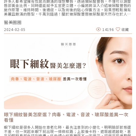
許多人都希望擁有性感而飽滿的理想雙唇，透過玻尿酸豐唇，不僅可以調整
唇部黃金比例，同時還能賦予五官更立體。小編將將深入介紹玻尿酸豐唇的
施作原理、維持時間、後遺症，以及術後的貼心保養方法。如果想輕鬆擁有
美麗且飽滿的唇型，千萬別錯過！關於玻尿酸豐唇玻尿酸是天然存在於人體
皮脂層的多醣體，有利於增加皮膚保水力，使肌膚保持水潤彈性。除了廣泛
醫美圈圈
應用於填補臉部凹陷外，經過醫生評估後，還能夠調整唇型，創造完美的微
笑唇型。玻尿酸豐唇不僅能夠調整上、下唇，還可以改善嘴角下垂、唇峰不
2024-02-05
14196
收藏
明顯等問題。不僅提升了唇部的立體感，同時打造出自然的微笑線。此外，
還能淡化因唇部乾燥而產生的細紋，使唇部重現柔軟平滑的水潤感，讓你擁
有豐盈飽滿立體嘟嘟唇！玻尿酸豐唇效果能維持多久？玻尿酸豐唇大致能維
持在6至24個月左右。維持的效果長短不一，主要原因不僅在於玻尿酸本身
易人體吸收，也會受到施打品牌以及個人體質的影響。因此，建議每位讀者
在考慮定期回補時，都需要接受醫生的專業評估，以了解最適合自己的回補
頻率。玻尿酸豐唇可以只打唇珠嗎？通常醫師會根據每個人的唇型和臉型，
提供客製化的劑量分配。不僅實現了豐唇的效果，還使五官呈現協調而立
體。如果是想要自然上揚微笑嘴型，主要是透過注射唇珠來突顯弧度，同時
微調唇角、唇峰等細節，讓形狀更加精緻完美。因此，在接受療程前務必提
前與醫生仔細溝通，共同決定最適合自己的方式。玻尿酸豐唇後遺症與副作
用有哪些？大部分人在玻尿酸豐唇後，可能會出現短暫性紅腫、瘀青、輕微
腫脹，通常在5天內漸漸消退。由於玻尿酸可被人體自然分解代謝，發生嚴
重副作用的機率極低。如果術後有異常疼痛、持續腫脹等狀況，應儘速回診
請醫師評估。玻尿酸豐唇術後保養大多人會擔心施打玻尿酸豐唇後可能會出
現厚厚的香腸嘴、以及會有大面積瘀青問題。因此要選擇正規的診所、安全
的玻尿酸品牌以及可信賴的醫師。同時，注射後的保養也是非常重要環節，
能夠大幅降低失敗機率，使恢復期縮短，讓你輕鬆擁有性感唇型。 術後一
週內，應避免按壓注射區域，同時不可做出誇張臉部的表情。 以天然保濕
為主的保養品，有利於提升肌膚水分，不但能延長豐唇維持時間，還能達到
眼下細紋醫美怎麼選？肉毒、電波、音波、玻尿酸差異一次
修護唇部的效果。 使用溫和的洗臉產品清潔注射部位，唇部周圍也應維持
看懂
乾爽。療程後2天內，避免塗抹藥膏、乳霜或彩妝品。 術後可在唇部周圍進
行冰敷約5至10分鐘，有利於緩解腫脹和發熱的情況。玻尿酸豐唇需要多久
眼下細紋是很多人開始在意老化時，最先注意到的小變化。明明臉部狀態還
打一次？通常建議在同個部位注射後，需等待1個月左右再執行下一次療
不差，但一笑起來眼下就出現一條條紋路；上妝後卡粉、遮瑕越遮越乾，甚
程。但是否能夠進行注射也會受到皮膚彈性和可注射空間等因素的影響。如
至拍照時看起來特別疲憊。這些細小紋路雖然不一定很深，卻很容易讓整個