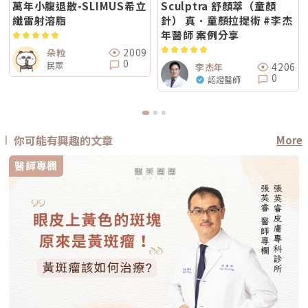
萬年小腹退散-SLIMUS希立
Sculptra 舒顏萃（童顏
纖雷射溶脂
針） 真．童顏拉提術 #李杰
年醫師 案例分享
2009
朵粒
0
民眾
4206
李杰年
0
認證醫師
你可能有興趣的文章
More
醫師專欄