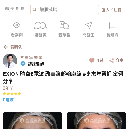
／
登入
註冊
看案例
聊醫美
查療程
問醫生
長知識
看案例
李杰年
醫師
收藏
分享
認證醫師
EXION 時空E電波 改善臉部輪廓線 #李杰年醫師 案例
分享
2年前
E電波