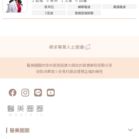
2 追蹤
0 案例
1 文章
0 回覆
薇貝拉
蝴蝶電波
鳳凰電波
Z音波
喬雅登玻尿酸
尋求專業人士建議
醫美圈圈的使命是透過廣大網友的真實療程經驗分享
協助消費者少走冤枉路並選擇正確的療程
醫美圈圈