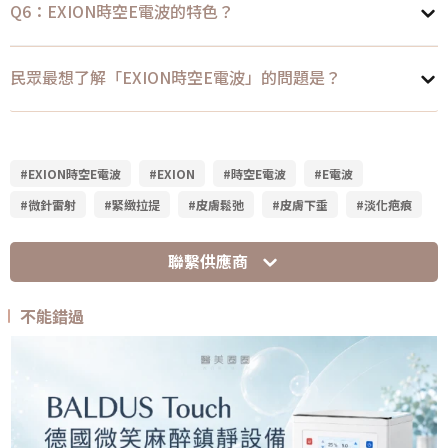
Q6：EXION時空E電波的特色？
民眾最想了解「EXION時空E電波」的問題是？
#EXION時空E電波
#EXION
#時空E電波
#E電波
#微針雷射
#緊緻拉提
#皮膚鬆弛
#皮膚下垂
#淡化疤痕
聯繫供應商
不能錯過