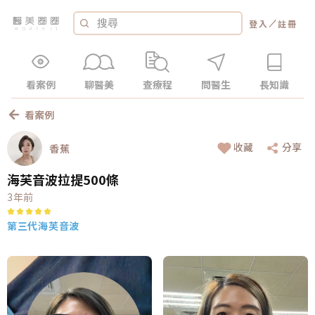
／
登入
註冊
看案例
聊醫美
查療程
問醫生
長知識
看案例
收藏
分享
香蕉
海芙音波拉提500條
3年前
第三代海芙音波