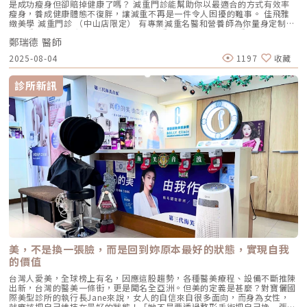
是成功瘦身但卻賠掉健康了嗎？ 減重門診能幫助你以最適合的方式有效率
應在術前2週停用活血健康食品，例如紅麴、人蔘、銀杏、葡萄籽、避孕藥
瘦身，養成健康體態不復胖，讓減重不再是一件令人困擾的難事。 佳飛雅
和抗凝血劑，如阿斯匹靈。 術前需素顏，並卸除指甲油，飾品、假牙、隱
緻美學 減重門診 （中山店限定） 有專業減重名醫和營養師為你量身定制專
形眼鏡等需事前拔除。手術當天應避免自行駕車。 如需全身麻醉，術前8小
屬減重計畫 讓你脂肪消散，健康瘦身！重點摘要：00:23 減重門診到底是
時應禁食，這些預防措施有助於確保手術進行順利和患者的安全。平胸手術
鄭瑞德 醫師
在做什麼呢？01:12 什麼人不適合168斷食？02:15 健康瘦身方式是什麼
術後注意事項 需定期回進行追蹤，由醫師診斷引流管是否卸除、傷口恢復
呢？03:36 什麼樣的人適合減重門診？05:19 全身上下哪一個部位最難瘦？
是否良好。 如果經醫師判斷需要進行二次手術，需等待傷口完全復原，通
2025-08-04
1197
收藏
👉佳飛雅醫美集團youtobe頻道👉佳飛雅醫美集團FB粉絲專頁👉佳飛雅醫
常需在術後6至8個月後才能進行二次手術。 手術後應避免吸菸和暴露於二
美集團IG👉佳飛雅 緻美學官網關注👉鄭瑞德醫師FB關注👉鄭瑞德醫師IG
手煙，同時忌口酒、海鮮、辣椒等刺激性食物，並盡量避免熬夜。 在術後
佳飛雅 緻美學（中山店）一對一👉line諮詢地址：台北市中山區中山北路
診所新訊
的第1個月內應避免提重物，並在術後2週內避免服用避孕藥和抗凝血劑，如
二段39巷18號 (捷運中山站Exit3)電話：(02)7701-8385
阿斯匹靈。 根據醫師的囑咐，患者應依方案服用口服或外用藥物，同時按
照指示穿戴彈性繃帶或塑身衣，以確保手術效果的達到最佳狀態。延伸閱
讀：拋開束縛，展現自我！解析平胸手術費用和類型★溫馨提醒★小編要提
醒大家，醫療並非單純的商業交易，所有的療程都伴隨著風險。因此，作為
消費者應該謹慎選擇合適的醫療方案，以確保安全與健康。
美，不是換一張臉，而是回到妳原本最好的狀態，實現自我
的價值
台灣人愛美，全球榜上有名，因應這股趨勢，各種醫美療程、設備不斷推陳
出新，台灣的醫美一條街，更是聞名全亞洲。但美的定義是甚麼？對寶儷國
際美型診所的執行長Jane來說，女人的自信來自很多面向，而身為女性，
就應該把自己維持在最好的狀態！「她不是要透過整形手術把自己換一張