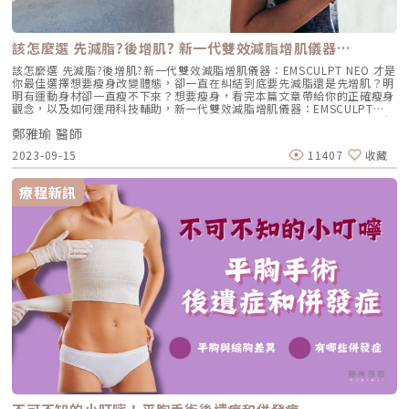
該怎麼選 先減脂?後增肌? 新一代雙效減脂增肌儀器…
該怎麼選 先減脂?後增肌?新一代雙效減脂增肌儀器：EMSCULPT NEO 才是
你最佳選擇想要瘦身改變體態，卻一直在糾結到底要先減脂還是先增肌？明
明有運動身材卻一直瘦不下來？想要瘦身，看完本篇文章帶給你的正確瘦身
觀念，以及如何運用科技輔助，新一代雙效減脂增肌儀器：EMSCULPT
NEO來輔助雕塑體態。瘦身都只做半套，減脂增肌不是誰先誰後，同時進行
鄭雅瑜 醫師
才有效！三十歲後不只膠原蛋白開始流失，基礎代謝率也會下降，肌肉也會
以每年1%的速度流失，造成脂肪囤積的問題，男生脂肪容易囤積在上半身
2023-09-15
11407
收藏
（腹部、胸部等部位），而女性則是容易囤積在下半身（腰、臀等部位），
加上缺乏運動使肌肉量減少，基礎代謝率下降的更快，脂肪囤積的速度就會
更快，體態顯得臃腫。正確瘦身觀念飲食控制除了避免高油炸高熱量的飲食
療程新訊
外，減肥期間千萬不要極端節食，均衡飲食並且多攝取高蛋白食物，有利於
肌肉生長及修復，像是：雞胸肉、魚肉、雞蛋、豆腐、豆漿，或是透過保健
食品如：高蛋白粉、維他命B、維他命C來補充蛋白質。有氧運動減脂有氧
運動包括：跑步、游泳、有氧舞蹈、拳擊等，除了能消耗熱量達到減脂效
果，也能提升心肺功能及刺激大腦分泌腦內啡來放鬆心情。重訓肌力訓練重
訓屬於高強度的運動，除了能增強肌肉外，重訓時會運用到全身肌肉，比起
有氧運動能消耗更多的熱量，有助於減脂。自我運動需要長時間的維持，且
重訓過量會消耗到肌肉，搭配有氧運動可以維持心肺效率，與重訓相輔相
成。EMSCULPT NEO 減脂增肌高效率鍛鍊體態來自英國大廠BTL的
Emsculpt Neo，是非侵入式的減脂增肌體雕儀器，同步Synchronized
RF減脂電波，運用45度的舒適熱能，不僅可讓肌肉暖身，同時使脂肪細胞
凋亡，減去厚重的脂肪，讓增肌效果更好。透過HIFEM+高強度聚焦磁能技
術，精準誘發目標運動神經，使目標肌群在30分鐘療程內超極限收縮，模擬
高強度的肌肉運動狀態，刺激肌纖維體積增大並增加數量，緊實體態，達到
自主運動無法達成的高效率鍛鍊肌肉效果。比起其他體雕儀器減脂、增肌要
進行不同療程，EMSCULPT NEO雙科技HIFEM+以及Synchronized RF減脂
電波，減脂、增肌、緊塑多效合一，一機即可達到多種體雕儀器的效果，