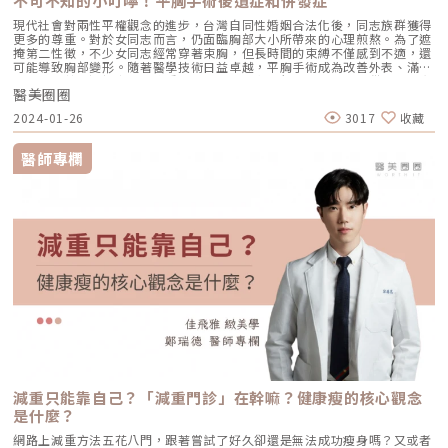
不可不知的小叮嚀！平胸手術後遺症和併發症
CP值相當高，此外EMSCULPT NEO擁有美國FDA、歐盟CE及台灣TFDA多
重認證，無侵入性、無恢復期，安全性以及效果受到認可︒初樂極致美學診
現代社會對兩性平權觀念的進步，台灣自同性婚姻合法化後，同志族群獲得
所鄭雅瑜醫師進一步說明EMSCULPT NEO與冷凍減脂及鳳凰電波的差異。
更多的尊重。對於女同志而言，仍面臨胸部大小所帶來的心理煎熬。為了遮
與冷凍減脂的差異市面上的冷凍減脂原理是運用真空壓力及低溫，使脂肪細
掩第二性徵，不少女同志經常穿著束胸，但長時間的束縛不僅感到不適，還
胞凋亡後自然代謝，需另外配合增肌減緊實的體雕儀器，療程中會有強烈的
可能導致胸部變形。隨著醫學技術日益卓越，平胸手術成為改善外表、滿足
麻痺痛感，且術後容易出現瘀傷及硬塊，相比之下EMSCULPT NEO有療程
女同志期望的選擇之一。這種手術也因此逐漸風行，為女同志提供了一項實
舒適度較高、術後幾乎沒有恢復期、一機就能達到減脂增肌等優勢。與鳳凰
醫美圈圈
現自我形象的方式。有部分患有女乳症的男性，也有改善較女性化胸部的需
電波的差異鳳凰電波是運用單極電波傳遞熱能來達到肌膚緊實的效果，而
求。在台灣，如果要進行變性手術需獲得醫生的核可，然而平胸手術則沒有
2024-01-26
3017
收藏
EMSCULPT NEO不僅能改善鬆弛的肌膚，同時擁有減脂功效，更比電波及
類似的規範和限制。關於平胸手術的相關資訊，包括平胸手術手術後遺症、
冷凍減脂多了肌肉雕塑效果。EMSCULPT NEO適用於產後有腹直肌分離或
會有哪些風險和併發症，以及術前術後注意事項等相關資訊，小編一次告訴
是輕微皮膚鬆弛的媽媽，可以改善產後腹直肌分離以及肚皮鬆弛；辦公室長
你。平胸手術與縮胸手術的差異平胸手術主要在降低胸部的突出度，在外觀
醫師專欄
期久坐、肌少型肥胖、運動加節食還是無法消除局部肥胖等泡芙人以及有掰
上看起來更平坦。主要針對女性同志或男性女乳症患者，以滿足外表上的需
掰袖或是BMI介於24-35的族群，都可藉由黑科技EMSCULPT NEO的輔助來
求。縮胸手術通常指的是將胸部大小縮小的手術，包括了降低乳房大小，還
雕塑體態。各年齡層的體雕規劃初樂極致美學診所鄭雅瑜醫師表示，年輕族
可能包含改善胸部形狀和輪廓。以下是平胸手術與縮胸手術的比較表格，讓
群較不容易出現肌膚鬆弛的情況（視體質或生活習慣會有影響），如果是有
讀者快速了解兩者之間的差異： 手術項目 平胸手術 縮胸手術 適合對象 主
脂肪堆積，有減脂可以使用冷凍減脂或是超音波溶脂，肌膚沒有鬆弛情況則
要針對女性同志或男性女乳症患者 涵蓋女性同志、男性女乳症患者等多種
不用搭配電波療程。40或是50歲後的中壯年族群，除了脂肪堆積問題，肌
個人需求 女同志 想讓胸部縮小並提升者 變性者 手術目的 降低胸部的突
力流失情況也比年輕族群嚴重，當肌肉流失，表皮失去支撐力，肌膚鬆弛問
出度 看起來更平坦 減小胸部大小外 可能包括改善形狀和輪廓 手術程度 較
題也會發生，鄭雅瑜醫師建議此時就需要減脂、增肌、緊實同時進行，雖然
為單一 主要針對胸部平坦化 可能包含多個方面 取決於個人需求和期望 醫療
各年齡層的身體需求問題都不同，但絕大多數都還是在意脂肪過多，再者是
規範 台灣平胸手術無需醫生核可 若涉及變性，則需要經過醫生核可 是否能
肌肉量不足及肌膚鬆弛，以往都是不同機器來搭配使用，現在有EMSCULPT
哺乳 日後無法哺乳 日後能哺乳 平胸手術會有哪些後遺症？平胸手術的結果
NEO能符合需求同時達到這三項效果，讓各年齡層在意的問題都可涵蓋到︒
將導致未來無法進行哺乳，同時也無法讓乳房再次自然生長。在手術過程
此外如果屬於脂肪堆積情況較嚴重，鄭雅瑜醫師也建議可以搭配瘦瘦針抑制
中，若需要重新安置乳頭位置，可能會引起乳頭暫時或永久性缺乏敏感。平
食慾，達到更好的減脂效果。每個人體質以及身體狀況不同，每台體雕儀器
胸手術會有哪些併發症嗎？包括血腫、手術傷口癒合不完全、乳暈乳頭會發
也有各自擅長的項目，在體雕療程選擇上建議先與專業醫師溝通想達到的效
生壞死的情況、呈現凹凸不平、以及會出現多餘的皮膚等。因此，選擇經驗
果及預算，由醫師針對情況客製化體雕療程，找出最適合你的方式，雕塑出
豐富且專業的平胸手術醫師，能夠降低併發症的風險，還能針對併發症進行
理想的健康好體態。❤️初樂極緻美學❤️??YouTube 頻道??
妥善處理，以確保術後外觀達到理想效果。平胸手術術前注意事項 進行平
https://m.youtube.com/@user-nl6hg2ly8m❤️Dr. Clara 鄭雅瑜院長粉絲
胸手術前，與醫師進行充分的溝通以評估手術的適切性和選擇適當的手術方
減重只能靠自己？「減重門診」在幹嘛？健康瘦的核心觀念
專頁https://pse.is/3mr5av❤️初樂極緻美學官方網頁
式。同時應意識到平胸手術的不可逆性，需謹慎作出決定。 特定情況下，
https://cjtrueloveblog.com❤️看更多鄭雅瑜醫師精彩案例
是什麼？
可能不適合進行平胸手術，包括曾進行過大型手術、患有蟹足腫或容易形成
https://worthit.com.tw/content/doctor/142/case
肥厚疤痕的體質、過敏體質、凝血機制異常、有嚴重疤痕體質、患有糖尿
網路上減重方法五花八門，跟著嘗試了好久卻還是無法成功瘦身嗎？又或者
病、以及正在懷孕或哺乳的情況，應在事前告知醫師。 手術前1週應戒菸。