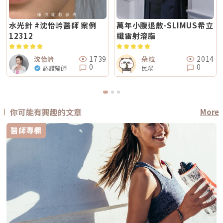
水光針 #沈怡岒醫師 案例
萬年小腹退散-SLIMUS希立
12312
纖雷射溶脂
1739
2014
沈怡岒
朵粒
0
0
認證醫師
民眾
你可能有興趣的文章
More
醫師專欄