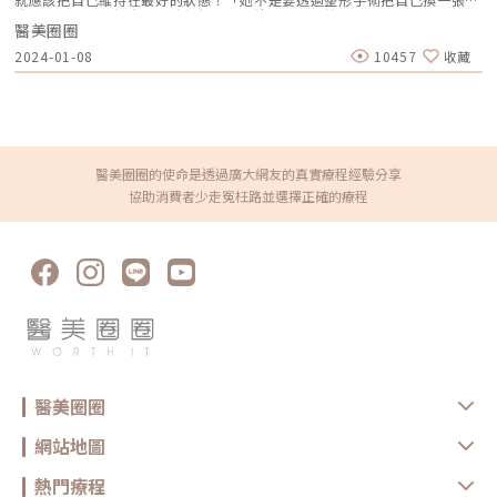
臉，而應該是要把自己維持得很乾淨、清爽，回到妳原本最好的狀態。」因
醫美圈圈
為外表很重要，它會透露出你的健康和生活型態，甚至影響妳的工作！客戶
族群來自全台各地，以客帶客，完全以口碑行銷取勝。執行長Jane還會篩
2024-01-08
10457
收藏
選理念相符合的客戶，而非一味以營利為目的。圖/寶儷國際美型診所提供
凍齡，成為謀生的必要工具之一有位時尚達人曾言：「愛美愛到一定程度，
也可以提高一個人的氣質，這不是打扮的作用，而是一個人對自己的關注、
愛護而產生的光芒。」Jane執行長更進一步說明，有統計數據顯示，外表
乾乾淨淨、顏值高的人，相對容易找到工作，升職加薪機會也比較多。像很
多女性年輕時很漂亮，但家庭工作兩頭燒，若又疏於保養，外表容易顯得糙
老、看起來總是睡不飽、沒精神，老闆可能也會懷疑妳時間管理不好，晚上
是不是還去兼差？「凍齡，是謀生的必要工具！」執行長認為凍齡，就是回
醫美圈圈的使命是透過廣大網友的真實療程經驗分享
到妳原本最好的狀態，怎樣讓自己凍齡、甚至逆齡，變得更好，這也是她成
協助消費者少走冤枉路並選擇正確的療程
立寶儷國際美型診所的初衷。「現在的審美觀標準很高，也很多元化，所以
我們最好的方式就是幫求診者做回自己比較年輕的模樣，更喜歡自己，而不
是幫他換一張臉。」寶儷創辦的初衷，是傳遞一個重要的概念，美，不一定
是變得很漂亮，而是「回到自己的最佳狀態」。圖/寶儷國際美型診所提供
醫美診所也應該建立完整的病歷表制度，讓病歷跟著病人走寶儷國際美型診
所的執行長Jane就曾遇過一位客人來求助。她以往都是每年固定在寶儷做
電音波類的醫美保養療程，是個很有自己想法的女生。但前一陣子在朋友的
慫恿下，半推半就的在其他診所做了以往沒有嘗試過的微整型療程，效果雖
然好但也讓她很驚嚇，因為她變得自己都不認識自己了！也因為過一陣子她
得出席一個很重要的活動，不想頂著一張不像自己的臉出席，甚至擔心到都
快得了憂鬱症。「我建議她應該回去找先前幫她施作療程的醫生」，除了想
幫病人節省費用外，更重要的是「還原」的過程中還存在著不可預知的風
險，如原本的診所到底幫她做了哪些項目？劑量是多少？具體的部位在什麼
醫美圈圈
地方？執行長直言：「醫美是醫療美容，醫療的部分是必須被重視的，是有
其程序的，不是便利商店要買啥就給啥！」，她認為醫美界最大的隱憂，就
是病人、客戶無法帶著自己的病歷走，沒有一份完整的病歷「是很可怕的黑
網站地圖
洞！」因為這是醫師要規劃療程時很重要的依據，但諮詢時大部分客戶並不
瞭解自己做過什麼療程。她建議未來醫美診所應該也要建立完整的制度，讓
病歷表跟著客人走，對醫師的治療計畫幫助很大，而客人即便換了診所、換
熱門療程
個醫師也不用擔心，「這樣客戶也可以了解自己過去的療程經歷，也比較不