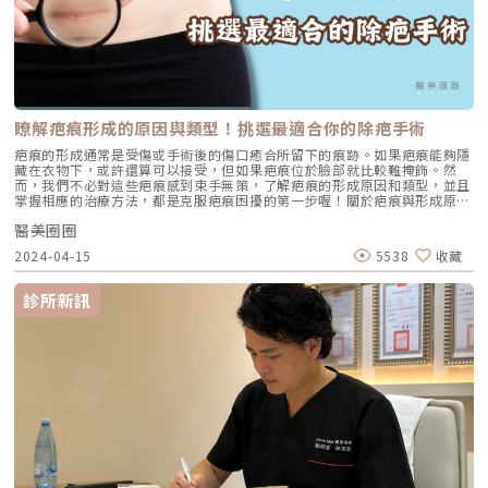
程施打完成後，會持續性地促使膠原蛋白新生與重建。療程術後約2～4週：
能感受到老態得到改善，逐漸看到效果；膠原蛋白會持續生長，並且效果會
愈來愈明顯。療程術後約3～6個月：療效達到顛峰期，並且其效果大約可維
持6～12個月以上。揮別臉部鬆垮了然後呢？初樂1+1套裝版美型計畫，讓
臉蛋美的更精緻然而有些臉部老化問題並非單一療程可以解決，除了施打電
波拉皮之外，若想更進一步的追求精緻臉蛋，建議可採用複合式療程合併治
療，初樂極緻美學診所特為有此需求的求美者們訂定了許多1+1雙管齊下的
套裝板美型計畫，滿足您的各式需求！鳳凰電波 + 玻尿酸/舒顏萃/艾麗斯施
瞭解疤痕形成的原因與類型！挑選最適合你的除疤手術
打電波拉皮搭配注射「玻尿酸填充」或「膠原蛋白增生劑」，可以改善深層
的骨架、組織流失造成的凹陷，例如淚溝凹陷、或是臉頰過度老化導致的嚴
疤痕的形成通常是受傷或手術後的傷口癒合所留下的痕跡。如果疤痕能夠隱
重凹陷等，都可以透過這樣搭配的複合式治療來改善，達到柔和臉部細紋、
藏在衣物下，或許還算可以接受，但如果疤痕位於臉部就比較難掩飾。然
喚醒澎彈肌之療效。鳳凰電波 + 肉毒桿菌咀嚼肌過於發達會導致臉部線條僵
而，我們不必對這些疤痕感到束手無策，了解疤痕的形成原因和類型，並且
硬形成國字臉、還有一些動態紋路例如抬頭紋、法令紋……等，都可以透過
掌握相應的治療方法，都是克服疤痕困擾的第一步喔！關於疤痕與形成原因
施打「肉毒桿菌」來得到改善。施打電波拉皮搭配肉毒桿菌，可精雕臉部線
疤痕不同於痘疤、色素沉澱所導致的皮膚問題。疤痕是指由外傷，如交通事
條，使臉部輪廓更加柔順，紋路也能減少，是微調女神臉型的絕佳方案。鳳
醫美圈圈
故、意外或手術引起的傷口所新生的皮膚組織。在醫學上，疤痕的形成主要
凰電波 + Ｑ+立線音波因為電波拉皮的作用深度僅能達到真皮層深處，若是
是因為當身體受傷後，為了修復受損的組織，會迅速增生膠原蛋白。膠原蛋
2024-04-15
5538
收藏
更深層的筋膜層鬆弛問題，便需要施打「音波拉提」來解決，透過電音雙波
白排列得比原本的皮膚更混亂，並且增生過度，導致形成一種阻礙，這就是
合併治療，可全面拉提緊緻肌膚各層次，強化膠原蛋白增生功效，也可更深
疤痕的形成原因。疤痕的類型有哪些？ 表面性疤痕指的是皮膚上的色素沉
層的打擊歲月痕跡。初樂極緻美學診所的鄭雅瑜院長，在注射拉提、微整施
澱和類似疤痕的痕跡，但其實皮膚的表皮和真皮並未受到實質性的損傷。例
診所新訊
作的領域已擁有數年的臨床實作施打經歷，對於美感及品質也相當的有追
如，被蚊蟲叮咬後留下的紅腫就是一種表面性疤痕，而不是真正形成疤痕的
求，在施作每位求美者的過程中，所有細節都會無微不至的照顧到，一點都
成因。這種痕跡會隨著時間逐漸淡化，因為身體會漸漸調整血管增生的部
不馬虎。致力於提供每位求美者最專業、貼心、細心的醫美體驗，若想追求
位，恢復到原本的狀態。 萎縮形疤痕當原本支撐皮膚的組織流失後，皮膚
臉部精緻的高級感，交給我們準沒錯！
受傷的部位膠原蛋白、皮下組織的支撐力量就缺乏承受壓力，無法維持受傷
區域的形狀。這種情況通常出現在傷口已經痊癒，但持續受到拉扯或壓力，
尤其是在關節附近，例如，水痘或燒傷造成的疤痕就是一個常見的例子。
肥厚型疤痕及蟹足腫蟹足腫和肥厚性疤痕的外觀和成因相似，有時候甚至難
以憑外觀區分。但肥厚性疤痕只會在原本受傷的地方，而且可能會漸漸變
小。但蟹足腫不同，它會向周圍蔓延，形成類似螃蟹腳的病變，並且不會隨
時間變小。當傷口癒合時，會生成過多的膠原蛋白，導致真皮組織變得混
亂、凸出，造成紅紅硬硬、無毛、會癢、會痛的疤痕。如果經常抓或摩擦，
就會像螃蟹腳一樣蔓延，超出原本傷口的範圍，就是我們常說得「蟹足