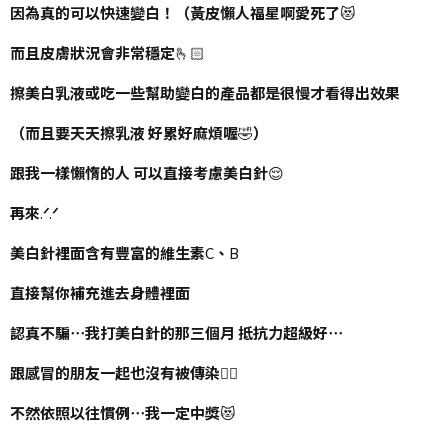
因為真的可以快速變白！（黃皮懶人福星啊愛死了
😻
而且皮膚狀況會非常穩定
🫰🏻
擦美白乳液或吃一些幫助變白的產品都是很慢才看得出效果
（而且要天天擦乳液
好累好麻煩喔
🤣
）
跟我一樣懶惰的人
可以直接考慮美白針
😌
再來
.
ᐟ
‪‪.
ᐟ
美白針裡面含有豐富的維生素
C
、
B
直接幫你補充進去身體裡面
認真不騙⋯我打美白針的那三個月
抵抗力超級好⋯
跟感冒的朋友一起也沒有被傳染
🙂‍↕️
不然依照以往慣例⋯我一定中獎
😻