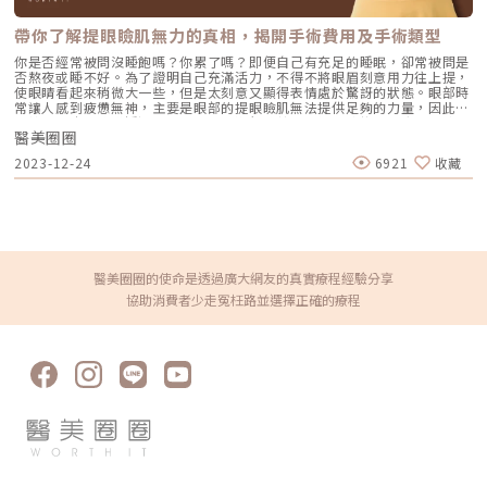
景的醫師群，以及具備健康檢查的專業能力，也是原因之一。在轉型成醫美
診所前，景賀是家相當知名的健檢診所，因此可以真正做到「醫」與「美」
帶你了解提眼瞼肌無力的真相，揭開手術費用及手術類型
結合。「我們在評估一個客人的狀態的時候，不會只是停留在外表」，例如
透過抽血檢驗，可以了解客戶的血脂、膽固醇、三酸甘油脂等狀況，再提供
你是否經常被問沒睡飽嗎？你累了嗎？即便自己有充足的睡眠，卻常被問是
最適當的建議。陳信志還曾遇過一位客人來諮詢，結果他直接建議客人先去
否熬夜或睡不好。為了證明自己充滿活力，不得不將眼眉刻意用力往上提，
做甲狀腺檢查，也真的幫客戶提早發現問題，提早治療。後來客人非常感謝
使眼睛看起來稍微大一些，但是太刻意又顯得表情處於驚訝的狀態。眼部時
景賀，也成為景賀最忠實的顧客。體態決定健康！EMSCULPT NEO減脂塑
常讓人感到疲憊無神，主要是眼部的提眼瞼肌無法提供足夠的力量，因此無
肌，輕鬆練出馬甲線EMSCULPT NEO擁有專利熱磁雙科技，同步3效，同時
法撐開眼皮，建議透過提眼瞼肌手術進行改善，可以快速找回明亮的眼神。
實現減脂、緊實和增肌，療程僅需30分鐘。圖/醫美圈圈 攝另一個景賀唯一
醫美圈圈
或許有的讀者對於提眼肌相當陌生，接下來快速跟隨小編來科普提眼瞼肌無
不變的地方，就是執行長創新求變的精神。「她在引進新的器材時，真的毫
力的根本原因、手術類型以及手術費用吧！關於提眼瞼肌手術提眼瞼肌主要
2023-12-24
6921
收藏
不手軟！」副院長陳信志笑著說，只要有新的醫療器材，她就會想試一試，
是掌控眼皮的肌肉，因此會影響每個人的雙眼皮和眼神。當提眼瞼肌無力
試過之後覺得產品確實不錯，她就想要買回來，「所以你可以看到我們家其
時，眼瞼無法自然張開，會使得雙眼大小看起來不一致，同時也給人一種疲
實明明是一間醫美診所，但是像NEO熱磁減脂、高壓氧艙…等，這些項目我
憊無精打采的感覺。而提眼瞼肌手術專注於調整提眼瞼肌的問題，不僅能改
們也有，就是因為老闆覺得好用。」所以景賀的服務項目相當完整，從醫學
善眼瞼肌無力的困擾，更能讓眼神重新煥發出生動迷人的電眼。了解提眼瞼
美容、整型外科到整合醫學如基因檢測、再生醫學等，像現在最夯的
肌無力的根本原因引起提眼瞼肌無力的主因並非僅僅與老化有關，還有眾多
EMSCULPT NEO熱磁減脂，執行長也是搶先入手。陳信志醫師分析
因素也會造成種現象，以下介紹導致提眼瞼肌無力的成因。• 基因遺傳：
EMSCULPT NEO不只適合產後腹部鬆垮的媽媽，想要減脂緊實、練腹肌的
有些人天生患有提眼瞼肌不良的狀況，通常在幼童階段便能觀察到眼神顯得
運動人士、愛美一族，甚至是三高族、不愛運動的懶人族，都很適合。他進
疲憊，甚至會出現大小眼的現象，如果影響到視線，手術可能是解決之道。
醫美圈圈的使命是透過廣大網友的真實療程經驗分享
一步說明，有些人即便是有運動習慣，但若沒有鍛鍊到核心肌群，或是練到
• 年齡增長：年齡增長會讓提眼瞼肌和眼瞼板因老化而發生變化，接合處
協助消費者少走冤枉路並選擇正確的療程
對的部位，脂肪就是減不掉；有些人體重控制的很好，但對局部線條就是不
也隨之逐漸退化，最後造成眼皮下垂的現象。• 神經問題：患者本身腦神
滿意。這時他就會建議一周做30分鐘的EMSCULPT NEO。專利的新一代
經受損或是使用其他藥物，都會讓提眼瞼肌無法正常發揮力量。• 外傷問
HIFEM電磁技術可以深入皮下組織7公分，透過高強度聚焦電磁能量，搭配
題：如果受到外力衝擊而造成提眼肌受傷，就會失去正常作用，甚至會造成
上RF同步減脂電波，達到減少脂肪厚度、增肌、緊實的效果，輕鬆練出女神
提眼瞼肌鬆脫。解析提眼瞼肌手術的類型• 縫式提眼瞼肌：透過縫合的方
級馬甲線！在健康層面上，還能提升基礎代謝率，打造易瘦體質，根據國際
式將提眼瞼肌筋膜和眼瞼板的地方固定，以解決無力問題。這項手術的優勢
期刊報告，證實還能減少內臟脂肪！他同時也會建議客戶在NEO療程之後，
在於傷口小、時間短、康復期短，且能與雙眼皮手術選擇一樣的縫合位置，
可以運用EMBODY核心美力療程進行肌肉長期保養，打造高代謝體質，維持
同時實現眼皮拉緊和雙眼皮形成。主要適用於輕度眼瞼下垂的患者，和考慮
健康美。客製化複合療程，讓美，從真正的源頭開始！不斷追求更高的醫療
同時進行縫雙眼皮手術者。• 內開式提眼瞼肌：這項手術會切除眼瞼內側
水準，並提供全方位的抗老化醫學保養是Gene hope 景賀醫美執行長所堅
的苗勒式肌與結膜，然後再進行縫合，以提升眼皮的力量。手術優勢在於幾
持的理念 圖/醫美圈圈 攝站在整合醫學的角度，景賀特別強調複合療程的重
乎無疤痕、傷口細小、不需拆線，有助於縮短恢復期，特別適用於中度眼瞼
要。複合療程包括飲食管理、適量運動、心理健康、睡眠管理、醫學監測、
下垂的情況。• 外開式提眼瞼肌：醫師會將內部的提眼瞼肌摺起或割除，
抗老化療程以及放棄不健康的生活習慣等。由於每個人的健康需求和目標都
以提升眼瞼高度，達到防止眼皮下垂的效果。通常會與雙眼皮手術同步進
有所不同，這些方法都需要專業的醫師和諮詢人員為客戶量身設計，這也是