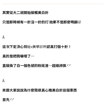
其實從大二就開始接觸美白針
只是那時候有一針沒一針的打
效果不是那麼明顯
🤣
Â
這次下定決心到
秘x美學診所
認真打個十針！
真的是把我嚇壞了⋯
直接換了白一個色號的粉底液⋯超級誇張
.
ᐟ
‪‪.
ᐟ
Â
來跟大家說說為什麼我很真心推美白針這個東西
首先
.
ᐟ
‪‪.
ᐟ