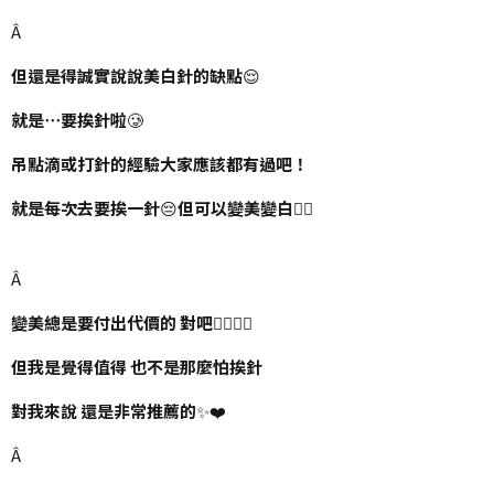
Â
但還是得誠實說說美白針的缺點
😌
就是⋯要挨針啦
🥲
吊點滴或打針的經驗大家應該都有過吧！
就是每次去要挨一針
😔
但可以變美變白
🙂‍↕️
Â
變美總是要付出代價的
對吧
🙂‍↕️🙂‍↕️
但我是覺得值得
也不是那麼怕挨針
對我來說
還是非常推薦的
✨❤️
Â