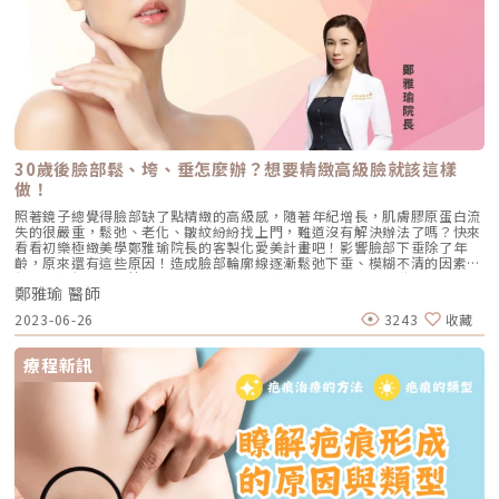
30歲後臉部鬆、垮、垂怎麼辦？想要精緻高級臉就該這樣
做！
照著鏡子總覺得臉部缺了點精緻的高級感，隨著年紀增長，肌膚膠原蛋白流
失的很嚴重，鬆弛、老化、皺紋紛紛找上門，難道沒有解決辦法了嗎？快來
看看初樂極緻美學鄭雅瑜院長的客製化愛美計畫吧！影響臉部下垂除了年
齡，原來還有這些原因！造成臉部輪廓線逐漸鬆弛下垂、模糊不清的因素有
很多，我們可以先簡單二分為先天因素及後天因素：先天因素隨著年齡增
鄭雅瑜 醫師
長，膠原蛋白日漸流失，臉部肌膚會逐漸失去膨潤及彈性，臉部出現細紋、
輪廓線變的鬆垮下垂等老化現象都會開始出現。後天因素除了先天因素-老
2023-06-26
3243
收藏
化之外，日常生活中的錯誤習慣，像是長時間低頭滑手機、慣性托腮、長期
熬夜作息不正常……等，都會加劇臉部的下垂跡象。綜合上述我們可以得
知，臉部鬆弛下垂無法避免，只是來的快或慢而已，我們終究得面對這個問
療程新訊
題，即使避無可避，但我們會有辦法可以解決並改善它的！下面就讓我們來
介紹該如何改善臉部鬆、垮、垂的辦法，輕鬆打造出超匿齡的幼態臉。電波
拉皮解決臉部鬆垮很有感近年來相當熱門大勢、貴婦們紛紛搶著打的電波拉
皮，便是有效改善臉部老態的得力助手！電波拉皮的作用原理，是採3D容
積式立體加熱的方式，大面積的全層加熱至肌膚真皮層深處，以電波熱能來
刺激膠原蛋白、彈力蛋白修復新生，以達到緊緻拉提、抗皺撫紋之療效。施
打完電波拉皮後所感受到的療效，會依個人老化程度及時間長短而有所差
異：第一重療效—施打完當下膠原蛋白遇熱刺激會收縮，施打完成當下即可
感受到立即性的緊緻效果。第二重療效—術後持續新生膠原蛋白電波拉皮療