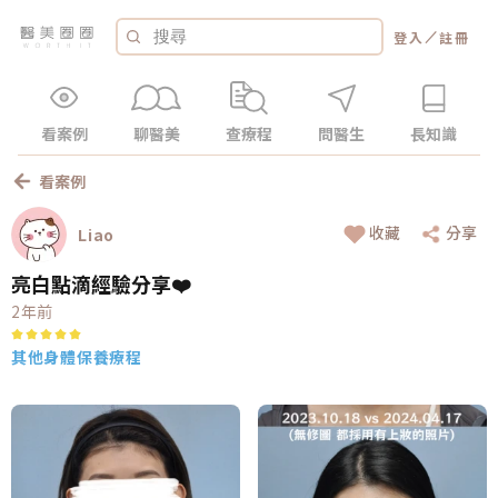
／
登入
註冊
看案例
聊醫美
查療程
問醫生
長知識
看案例
收藏
分享
Liao
亮白點滴經驗分享❤️
2年前
其他身體保養療程