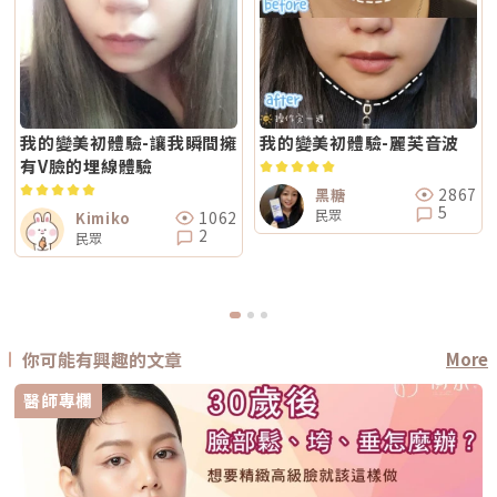
我的變美初體驗-讓我瞬間擁
我的變美初體驗-麗芙音波
有V臉的埋線體驗
2867
黑糖
5
民眾
1062
Kimiko
2
民眾
你可能有興趣的文章
More
醫師專欄