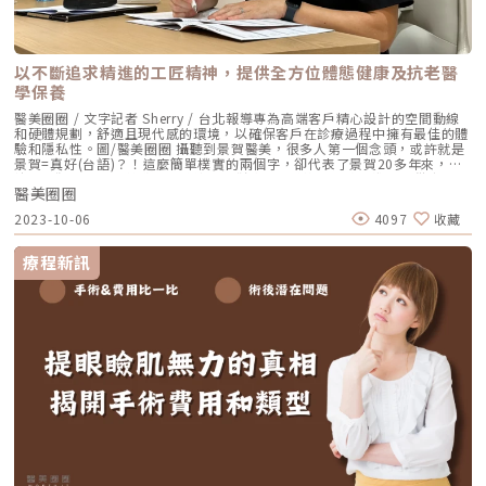
腫」。有些人從小在手臂上注射卡介苗的地方，成年後可能會擴展，呈現出
紅色的突起疤痕，這就是蟹足腫的一種表現。疤痕治療的5大方法治療疤痕
通常會使用物理、藥物、雷射或手術等方法來恢復皮膚組織。治療方式視疤
痕程度而定。例如，在處理新傷口時，可以注射含有類固醇的消疤針，軟化
疤痕，防止它擴大。對於嚴重外傷造成的疤痕，可以考慮疤痕整形手術來美
以不斷追求精進的工匠精神，提供全方位體態健康及抗老醫
化疤痕。此外，雷射除疤常用於治療痘疤，果酸換膚也是一種治療方法。整
學保養
形手術也可用於改善疤痕外觀。 按摩按摩對肥厚或硬的疤痕有軟化的作
用，但無法完全消除疤痕。此外，手術後的患部縫合，患者可在疤痕形成之
醫美圈圈 / 文字記者 Sherry / 台北報導專為高端客戶精心設計的空間動線
前選用美容膠帶、除疤凝膠等產品來預防疤痕的形成。 類固醇與雷射治療
和硬體規劃，舒適且現代感的環境，以確保客戶在診療過程中擁有最佳的體
疤痕通常要看時間點，一般來說，在傷口癒合後的第1個月左右，這時血管
驗和隱私性。圖/醫美圈圈 攝聽到景賀醫美，很多人第一個念頭，或許就是
生成較為活躍，建議諮詢醫師並接受局部類固醇注射和雷射治療，來治療疤
景賀=真好(台語)？！這麼簡單樸實的兩個字，卻代表了景賀20多年來，堅
痕。實際上，疤痕算是一種發炎的情況，因為在過程中血管會增生。而類固
持匠心獨具的「醫美職人」精神，不斷追求更精進的醫療水準，提供由內到
醇的主要作用是抗發炎，所以透過注射類固醇可以阻止血管的增生，如此一
醫美圈圈
外全方位抗老化醫學保養」，讓每個踏進景賀的客人，都能撕掉年齡的標
來就不太容易出現發紅、癢的情況，同時疤痕也會逐漸變得成熟，不再腫
籤，活出最美的自己！沒有工匠精神，肯定做不好醫美職人！完整的全方位
脹。雷射的作用原理與上述相近，雷射能夠使血管收縮，防止疤痕不斷增
2023-10-06
4097
收藏
抗老化醫學保養，解密你的逆齡肌因，開啟精準美學之旅。圖/醫美圈圈 攝
生。雷射有許多種類，其中，疤痕大多選用的是染料雷射，用來對抗微血管
什麼是工匠精神？就是追求極致的精神！專業、專注、精益求精，這也是景
的新生。此外，點狀雷射，如飛梭雷射，適合處理凹凸不平的疤痕，讓皮膚
賀從第一代傳承到第二代，不變的堅持。在景賀任職超過16年，療程經驗豐
療程新訊
表面變得平坦。 手術主要做法是將原本不理想的疤痕組織移除，然後重新
富的副院長陳信志醫師，就見證了景賀的變與不變。「很多客人你根本就看
進行精細縫合。這種方法比較適用於肥厚性疤痕。 放射治療和冷凍治療通
不出她的年齡」，外表看起來像3、40歲的熟女，轉眼就幫她剛從美國回來
常這些方法都是應對較為嚴重的情況，也是針對蟹足腫最常看到的改善方
的孫女預約看診；前幾天他還幫一位70多歲的大姊做微整型，幫她維持最好
式。冷凍治療是利用液態氮點在疤痕上，讓組織受損並脫落。不過，治療過
的樣態。客人中還有年逾80的超熟齡族，客戶的年齡層跨度很大，「這也是
程會感到相當的疼痛，且較適用於小範圍的疤痕。治療後，疤痕處的色素可
深耕民生社區多年的景賀，很不一樣的地方。」變的是年齡，不變的是美
能會脫落，變成白色，但也有可能會重新長出來。 微針劑注射注射玻尿酸
麗。尤其看到這些1、20年來都選擇在景賀維持肌齡、雕琢體態的客人，還
和膠原蛋白來填補組織，主要是治療凹陷疤痕的一種方法。無論是什麼原
有無數經過口耳相傳，甚至遠從中南部來的輕、熟齡客人，陳信志認為「信
因，疤痕總是令人困擾，除非是極淺的表皮傷口，否則皮膚割傷或手術傷口
任這件事情在醫療上我覺得還蠻重要的」，因為你一定是看到別人做的效果
幾乎都會留下疤痕。雖然現在的醫學技術已經相當先進，但無法做到完全去
好，然後才會起心動念來嘗試，也正是基於這種追求極致、做到最好的工匠
除疤痕。然而，我們不應該感到灰心！手術、藥物和雷射等治療方式雖然不
精神，讓他們選擇相信景賀。「醫」與「美」加「健檢」，真正落實全方位
能讓疤痕消失，但能夠幫助改善、淡化疤痕的外觀，讓疤痕不再那麼明顯。
美麗與健康在景賀任職超過16年，療程經驗豐富的副院長陳信志醫師表示，
因此，雖然疤痕還是會繼續存在，但我們還是可以找到方法，讓它們不再成
景賀是「醫」與「美」兼具，讓客人由內而外，自然地變美。圖/醫美圈圈
為生活中的困擾。★溫馨提醒★小編要提醒大家，醫療並非單純的商業交
攝但伴隨現代健康意識抬頭，擁有緊緻、精實的體態，成為新美學。讓每個
易，所有的療程都伴隨著風險。因此，作為消費者應該謹慎選擇合適的醫療
不同階段的顧客，活得更美、更自信，也是所有景賀的醫美職人們不變的信
方案，以確保安全與健康。
念。而能讓這群高端的客人，放心把自己和家人交給景賀，擁有專業醫療背