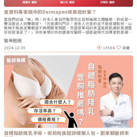
皮膚科專家眼中的Dermapen得美微針筆？
當我們談論「美」時，許多人會自然聯想到五官對稱與立體輪廓，抑或是一
雙深邃迷人的雙眼皮。「在皮膚科門診，很多人在意的並不是皮膚鬆弛、山
根夠不夠高或雙眼皮不夠明顯等問題，而是很單純的希望能將肌膚狀態調整
好就很滿足了。」芙依美學診所的唐豪悅醫師一語道破現代消費者對皮膚健
康的核心需求。儘管雷射療程長期被認為是改善多種肌膚問題的首選，但過
醫美圈圈
度依賴光電治療也可能會有潛在的風險產生，如皮膚屏障受損、變薄甚至色
素沉澱...等。（圖／Dermapen官網）在醫美領域，隨著雷射光電、熱能療
2024-12-05
10564
收藏
程在皮膚問題上的廣泛應用，消費者對於高效但低風險的皮膚保養需求反而
不斷攀升。如今，Dermapen得美微針憑藉「非光電、無熱能」的純物理性
治療特點，迅速贏得了醫師和愛美人士的青睞。醫美圈圈將透過專訪3位來
醫師專欄
自北中南的皮膚科專家—「芙依美學診所」唐豪悅醫師、「芯漾皮膚科診
所」楊心怡醫師與「彤曜時尚診所」沈育如醫師，深度剖析他們對
Dermapen得美微針的獨到見解與臨床應用。期待能讓追求皮膚健康的民
眾，快速掌握療程特點的同時，也能更近一步的了解三位醫師的臨床經驗與
心得感想。Dermapen的魅力：擺脫雷射侷限開啟物理養膚新時代隨著醫美
科技日新月異，越來越多人開始尋求溫和、安全的養膚選擇，特別是對於敏
感肌膚或容易出現色斑的族群。那麼，Dermapen 如何運用先進的微針技
術，既能有效改善膚況，又能減少傳統療程可能帶來的風險呢？（圖／
Dermapen官網）唐豪悅醫師指出：「許多消費者對雷射或熱能療法敬而遠
之，尤其是皮膚薄或有肝斑困擾的人。」對於這些族群，Dermapen 提供了
一個專為需求設計的物理性療法。透過每秒可產生多達1,920個微通道的高
速垂直微針技術，Dermapen 在單次的療程中，可於肌膚表面創造近百萬個
微型吸收通道，將適當的成分高效輸送至肌膚深層，同時避免雷射引發的敏
感反應或屏障受損的風險。（圖／唐豪悅醫師 FB粉絲專頁）唐醫師生動地
比喻：「Dermapen就像為肌膚開創了一條條專屬營養通道的工具。透過物
理性的通道開啟，再加上化學性的成分調整，兩者合併之下，就能夠達到解
決多種肌膚問題的結果。但如果選擇不當，就像是讓剛出生的嬰兒喝咖啡而
自體脂肪隆乳手術，術前術後超詳細懶人包，劉家驎醫師來
不是牛奶，不僅無法滋養，甚至可能適得其反。」Dermapen 結合了物理性