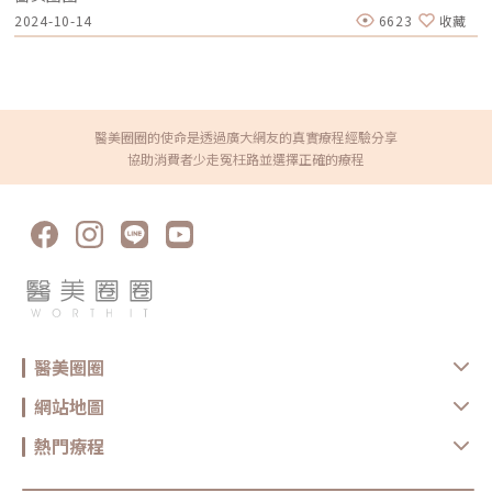
果清潔不徹底，會導致老廢角質堆積，阻塞毛孔，引發粉刺和痘痘，讓膚色
2024-10-14
6623
收藏
變得不均。過強的清潔產品則可能破壞皮膚屏障，造成乾燥和敏感，影響膚
色。 水油平衡，護膚的關鍵所在過度保濕會增加油脂分泌，導致痘痘和膚
色黯淡。若洗臉後無法恢復膚色，可能是油脂氧化過重，需控制油脂並補充
抗氧化劑。因此，保養應以維持水油平衡為目標，根據膚況選擇適合產品，
並注意輕柔塗抹，避免損壞皮膚結構，加速老化。 出現老化現象皮膚老化
受多種因素影響，導致膚色不均、暗沉和皺紋。隨著年齡增長，細胞再生速
度減緩，膠原蛋白和彈性蛋白不足，皮膚變鬆弛，斑點和沉積色素變得明
顯，血液供應效率降低，導致缺乏營養，皮膚顯得黯淡無光。雖然衰老無法
醫美圈圈的使命是透過廣大網友的真實療程經驗分享
避免，但良好的生活習慣和保養可以延緩老化。必要時可考慮醫美手術來遮
協助消費者少走冤枉路並選擇正確的療程
掩痕跡，但持續回診可能對皮膚造成負擔和副作用。 解決皮膚過敏根源當
接觸到過敏源，如化妝品、清潔產品或環境污染物時，皮膚會啟動免疫機
制，導致發炎。雖然這是一種防禦反應，但可能改變血管通透性，造成紅腫
和膚色不均。解決根源問題可以緩解炎症，否則長期的發炎狀態會影響皮膚
結構和功能。 避免過度乾燥過度乾燥會使角質層變厚，並因缺水而變得乾
燥和粗糙，影響光線反射，導致膚色不均。缺乏油脂會降低皮膚的保護功
能，讓皮膚敏感且容易受外界刺激，進一步加劇暗沉。 保持健康生活習慣
的重要性長期熬夜和睡眠不足會影響皮膚修復，導致黑眼圈和膚色不均。壓
力過大則促使皮質醇分泌增加，影響皮膚健康。此外，油炸、高糖和精製碳
水化合物會增加自由基，加速老化。缺水及缺乏維生素和礦物質會使皮膚失
去彈性和光澤，而抽菸和酗酒則進一步損害皮膚。 痘疤引起的膚色不均痤
瘡發生時，發炎會損壞皮膚的表皮和真皮，修復過程中產生的新膠原蛋白可
能無法完美癒合，導致凹陷性或增生性痘疤。發炎還會增加色素沉澱，進一
醫美圈圈
步降低膚色均勻度。 防曬不當與黑色素沉澱紫外線（UVA和UVB）會傷害皮
膚。UVA深入真皮層，破壞膠原蛋白，導致光老化；UVB則影響表皮層，造
成曬傷和黑色素沉澱。若防曬措施不當會加劇痘疤和斑點，隨年齡增長，皮
網站地圖
膚修復力下降，黑色素問題更明顯。如何擺脫膚色不均？以下改善方法你一
定要知道！ 調整日常習慣，提升生活品質規律作息與每天至少7小時的睡眠
可提升細胞修復效率，改善膚色不均。保持愉快心情也很重要，生活壓力可
熱門療程
透過適度運動有助於促進血液循環和新陳代謝，讓皮膚獲得更多營養。均衡
飲食有助於皮膚健康，應避免高糖、高脂肪食物，多攝取抗氧化劑、維生素
E 和維生素 C，增強抗自由基能力並促進膠原蛋白生成。 正確清潔臉部方式