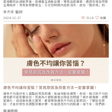
脂肪隆乳手術存活率是多少呢？（圖／欣莘時尚美學診所-劉家驎醫師提
是接觸到此過敏原後，皮膚產生過敏反應，導致血管擴張、通透性增加而發
及痘痘肌的改善」沈育如醫師補充到。在採訪的過程中，沈醫師也特別強調
供）自體脂肪移植手術最重要的就是「脂肪細胞存活率」，每個人自身的脂
生蕁麻疹。常常無預警發生，又在短時間內症狀消失，故有「風疹塊」的俗
了Dermapen與他過去所接觸到的傳統滾針及飛針療程的極大差異「過去傳
肪細胞活躍性不同，因此存活率也不一樣。一般來說，脂肪存活率約50-
稱。一般分為急性蕁麻疹、慢性蕁麻疹及物理性蕁麻疹。蕁麻疹會有那些症
統滾針及飛針療程由於沒有標準的治療方針，加上設計上的缺陷，導致療程
70%，而術後良好的照護維持，能提高脂肪的存活機率。所以千萬不能因脂
李杰年 醫師
狀呢?皮膚會突起大小不一、界線清楚、紅或白隆起的膨疹(wheal)，當搔癢
的疼痛感、修復期都大大提高，在開業當時也曾經考慮過這樣的療程，但評
肪移植到胸部後，就忽略術後照護的重要性，待3-6個月後，補脂部位存活
到皮膚其他未發疹處，隨後也會引起膨疹。主要集中在手臂、臉及腿等部
估過後，認為當時透過雷射的治療整體的舒適度及滿意度是會比較高的」
2024-12-27
3116
收藏
下來的脂肪細胞就會永久存活下來。透過脂肪離心純化及劉家驎院長的多層
位。若在嘴唇、眼這些皮膚薄的地方，因皮膚內血管擴張，通透性增加導致
（圖／Dermapen官網）沈醫師緊接著補充到：「在今年五月份的皮膚科醫
次精細填補技術，可將流失率大幅降低，達到確實增加理想罩杯的效果。➤
腫脹，造成血管性水腫（angioedema）。蕁麻疹也可能發生在胃腸道及喉
學會展上初次看到，就先被他無線以及全數位化設定的外型所吸引，經過初
自體脂肪隆乳手術會影響哺乳功能嗎？（圖／欣莘時尚美學診所-劉家驎醫
嚨等黏膜部位，造成噁心嘔吐、腹痛、腹瀉、胸悶、呼吸困難等症狀。蕁麻
步的了解後，發現來自澳洲的Dermapen原來不是單純販售一台儀器，而是
師提供）自體脂肪隆乳手術術後是可以正常哺乳的，因為注射填補的位置會
疹好發在那些人身上?有三分之一的人都有過蕁麻疹經驗，大多為年輕女
背後有著多篇文獻支撐以及相當完整的療程指南。」「Dermapen讓我對電
避開胸部乳腺組織，在專業醫師及正規的手術方式下，未來懷孕生產後是可
性，其他包括過敏體質、感染、有遺傳病史、內分泌失調患者、生活壓力過
動微針的療程大大改觀。」展望未來：專業視角解讀Dermapen的發展趨勢
以正常進行哺乳的。➤自體脂肪隆乳手術的胸部自然嗎？術後需要按摩嗎？
大…等。蕁麻疹如何形成的?病因為何?外來抗原、光熱刺激、物理性刺激、
在市面上琳瑯滿目的醫美療程中，消費者常常面對選擇而感到困惑。每種療
（圖／欣莘時尚美學診所-劉家驎醫師提供）自體脂肪隆乳後的胸部會非常
藥物、食物等造成皮膚表皮內肥大細胞（Mast Cell）及血球中的嗜鹼性球
程似乎都能針對不同的膚質與需求提供解決方案，但在選擇時，效果、舒適
自然，因為是取用自身的脂肪來填補，觸感上就如同真實胸部。術後胸部不
（Basophils）刺激免疫球蛋白IgE抗體產生作用，並產生釋放多種物質，
性及安全性無疑是最關鍵的考量因素。隨著醫美市場的快速演變，消費者對
需要按摩，但建議抽脂的部位術後搭配按摩療程，可讓抽脂部位的肌膚更緊
造成血管壁滲透性增加/腫脹，其中組織胺會引發癢、紅疹。當肥大細胞
療程的期望也日益提高。從基礎護膚到抗老、修復、甚至預防衰老的各種需
緻，不易有凹凸鬆弛問題產生。因此無論是觸感或胸型，都宛如天生真材實
（Mast Cell）在真皮或皮下組織被活化，就可能造成血管性水腫
求，醫美技術正不斷突破傳統的界限，朝向更精準與客製化的方向發展。楊
料的美胸~《點擊看完整文章介紹》文章轉載自「欣莘時尚美學診所-劉家驎
（angioedema）。常見病因如下：吸入抗原：如花粉、毛髮、塵蟎、黴菌
醫師對此充滿信心，並表示：「隨著醫療科技的進步與政府法規的鬆綁，未
醫師專欄」
孢子、動物毛髮及皮屑等。食物：如奶、蛋、堅果、花生、大豆、食品添加
來 Dermapen 將有望結合更多樣化的成分，使治療效果更加精細且客製
物，魚、甲殼類海鮮等。藥物：如盤尼西林類、非類固醇類止痛藥、磺胺類
化。」唐醫師則強調：「健康穩定的肌膚是所有醫美療程的基礎。
藥物、麻醉藥物等。昆蟲叮咬：跳蚤、蟎蟲、蜜蜂、螞蟻、錐蝽（俗稱接吻
Dermapen 能夠為消費者帶來實質改變，並幫助他們重拾由內而外的自
蟲）等。接觸物：染髮劑，乳膠手套、金屬類等。物理因素：壓迫摩擦刺
信。」沈醫師補充道：「隨著 Dermapen 的持續創新，醫美領域將迎來更
激、冷熱刺激、日光刺激及冷水刺激等。心理因素：壓力、疲勞等。感染：
多可能性，並為每位患者的美麗旅程增添更多保障。」隨著新技術的引入與
鼻竇炎、肺炎、慢性肝炎、香港腳等病毒、黴菌感染。蕁麻疹種類急性蕁麻
持續創新，未來醫美市場將呈現更多精準且客製化的療程。Dermapen 將持
疹-由食物、藥物，吸入性抗原、感染等引起，在移除過敏原後症狀就會痊
續在協助顧客解決各種肌膚問題的專業醫師手中發揮重要作用。Dermapen
癒。但仍有接近一半是找不到原因的。慢性蕁麻疹-症狀反覆發作超過六個
有望進一步擴展應用範疇，滿足不同消費者的需求，開創更多的可能性與潛
星期以上，大多數找不到引起的原因。物理性蕁麻疹-很多非抗原性的原因
力。透過來自北中南3位皮膚科專業醫師的經驗分享，我們更深入了解了
膚色不均讓你苦惱？常見原因及改善方法一定要掌握！
引發的蕁麻疹都歸在此類，例如:膽鹼性蕁麻疹（Cholinergic Urticaria）：
Dermapen在診所中所扮演的角色以及其療程優勢，如果你也渴望擁有穩定
對熱過敏，經由運動後、沖泡熱水澡、情緒不穩導致體溫上升而引發蕁麻
健康的肌膚，或對這項創新技術感到好奇，不妨向專業的醫師諮詢，親自體
膚色不均是許多人面臨的常見困擾，無論年齡或膚質，色斑、暗沉和不勻的
疹。皮膚劃痕症：用指甲或鈍物劃過的地方，馬上浮起疹塊引起蕁麻疹。日
驗這項革命性療程，讓美麗由內而外得到升級。DERMAPEN 得美微針 - 全
膚色都可能影響自信。究竟為什麼肌膚會出現這些問題？紫外線傷害、荷爾
光性蕁麻疹：日光照射引發。延遲性壓迫性蕁麻疹：壓迫後4到6小時後，壓
台認證診所唐豪悅 醫師芙依美學診所Fleur Éternelle台北市大安區東豐街
蒙變化、痘痘後色素沉澱等，都是導致膚色不均的主要原因。了解這些原
迫處皮膚出現疹塊，常見於包包壓迫處、腰際繫皮帶處、女性內衣勒痕處
18號1樓02 2706 6777楊心怡 醫師芯漾皮膚科診所彰化縣彰化市民族路
因，才能針對性地調整保養步驟，恢復透亮均勻的肌膚。接下來，我們將探
等。《點擊看完整文章介紹》文章轉載自「杰膚美診所-李杰年醫師專欄」
425號04 728 9299沈育如 醫師彤曜時尚診所高雄市左營區明華一路169號
討膚色不均的原因，以及如何有效改善，重拾光澤健康的膚質。造成膚色不
07 557 1988
醫美圈圈
均的原因是什麼？ 清潔過度，肌膚屏障受損臉部容易沾上灰塵和髒污，如