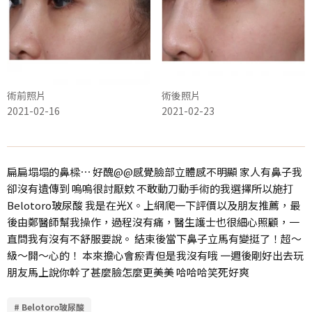
術前照片
術後照片
2021-02-16
2021-02-23
扁扁塌塌的鼻樑⋯ 好醜@@感覺臉部立體感不明顯 家人有鼻子我
卻沒有遺傳到 嗚嗚很討厭欸 不敢動刀動手術的我選擇所以施打
Belotoro玻尿酸 我是在光X。上網爬一下評價以及朋友推薦，最
後由鄭醫師幫我操作，過程沒有痛，醫生護士也很細心照顧，一
直問我有沒有不舒服要說。 結束後當下鼻子立馬有變挺了！超～
級～開～心的！ 本來擔心會瘀青但是我沒有哦 一週後剛好出去玩
朋友馬上說你幹了甚麼臉怎麼更美美 哈哈哈笑死好爽
# Belotoro玻尿酸