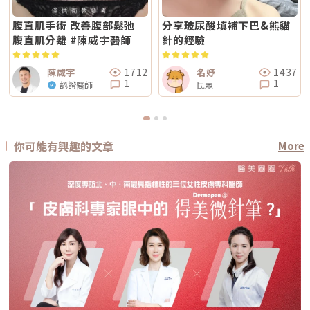
腹直肌手術 改善腹部鬆弛
分享玻尿酸填補下巴&熊貓
腹直肌分離 #陳威宇醫師
針的經驗
1712
1437
陳威宇
名妤
1
1
認證醫師
民眾
你可能有興趣的文章
More