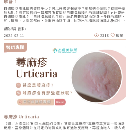
解答！
重塑(physical remodeling)與化學調節(chemical modulation)的雙重優
勢，成為敏感肌膚消費者的理想選擇，相對的對於施作該療程的醫師也有一
自體脂肪隆乳價格費用多少？可以升級幾個罩杯？誰都適合做嗎？有哪些優
定的門檻與學問。精準高效兼備：Dermapen用科技定義微針新標準對於許
缺點呢？劉家驎醫師一篇解答所有關於自體脂肪隆乳的詳細疑問！➤什麼是
多人來說，青春期沒有照顧好的痘痘肌隨著年齡增長而留下的痘疤、毛孔粗
自體脂肪隆乳？「自體脂肪隆乳手術」顧名思義就是抽取身上多餘的脂肪，
大等肌膚問題，往往成為自信的困擾。隨著治療需求不斷攀升， Dermapen
如：腹部、大腿等部位，先進行抽脂手術，抽取出的脂肪經過離心及純化技
以精準的深度控制和極高的治療密度，重新定義微針領域的新標準。（圖／
術後，將健康的黃金脂肪細胞，以欣莘劉家驎院長親研的「多層次堆疊」注
Dermapen官網）楊心怡醫師表示：「Dermapen的深度範圍從 0.2～
劉家驎 醫師
射方式，均勻填充至胸部皮下、筋膜、肌肉和脂肪層。➤哪些人適合做自體
3.0mm全數位化的精準微調，正是我們實現客製化治療的關鍵。這樣的深
脂肪隆乳手術？美麗的胸型是女性展現身材的重要部份，天生的不足、產後
度能夠根據不同膚質需求精準地設定，只要醫師能判斷所設定的深度與想改
2025-02-11
2318
收藏
與年紀產生的鬆弛等，都會是破壞胸型的因素，但若要選擇假體植入身體的
善的皮膚問題深度吻合，搭配適當的成分，就可以很放心的交給Dermapen
隆乳的方式，許多人也會害怕需要按摩、觸感軟硬度、或排斥攣縮等問題，
去掌控進入皮膚的深度，並達到理想的效果改善。」楊心怡醫師進一步提
因此利用自體脂肪回填隆乳就是最佳選擇，以下解析幾種狀況，看看你適不
醫師專欄
到：「這項技術不僅減少了醫師操作上的誤差，也提高治療的精準度與效
適合這項手術吧！（圖／欣莘時尚美學診所-劉家驎醫師提供）自體脂肪隆
果。」（圖／楊心怡醫師提供）此外，Dermapen 在治療過程中的舒適性也
乳常見的取脂部位一般常見取得自體脂肪的部位有：腹部、大腿內外側、腰
是一大優勢。「除了九成以上的客人反饋都相當好之外，我也在診所內部做
臀等，除了該處較容易累積脂肪外，這些脂肪也是最健康的。➤自體脂肪隆
過Dermapen與水光療程的舒適度統計，基本上所有的同仁都偏向選擇使用
乳如何進行？手術流程？（圖／欣莘時尚美學診所-劉家驎醫師提供）自體
Dermapen，主要還是來自於療程中的疼痛感是遠低於使用儀器進行水光注
脂肪隆乳手術是讓黃金脂肪再次利用，成為真材實料的美胸，身體雕塑+豐
射療程的。」楊心怡醫師補充道「Dermapen 讓療程不再是挑戰，而是一種
胸一舉兩得的手術方式，且自體脂肪移植技術不只能填補胸部，更廣為應用
享受。」楊心怡醫師特別提醒消費者：「Dermapen的治療還是偏向皮膚的
在臉頰凹陷、豐滿額頭．讓臉型看起來更佳圓潤飽滿好看。➤自體脂肪隆乳
層面，從表皮一直到真皮層的部分，如果今天碰到的顧客需求是組織的流失
手術的傷口會在哪裡？（圖／欣莘時尚美學診所-劉家驎醫師提供）自體脂
或是比較明顯的臉部鬆垮下垂，亦或是骨架的流失造成的凹險，我們還是需
肪隆乳手術的傷口如針孔般大小，約為0.2cm，補脂傷口位於注射脂肪的入
要搭配其他的療程做合併治療，並不能單靠Dermapen期望去改善所有的問
針處，如：腋下皺褶或乳房邊緣，傷口癒合後幾乎看不見；而抽脂手術的傷
題。」小蝦米與大鯨魚：Dermapen在診所的療程定位小編回憶在準備採訪
口視抽脂部位而定，通常隱藏在大腿內側根部等不易發現的位置。術後恢復
沈育如醫師之前，先在網路上做了一些功課，發現沈醫師的診所已經擁有定
照顧得好，是可以近乎隱痕的。➤自體脂肪隆乳手術可以大幾個罩杯？（圖
位在養膚的矽谷電波、兩台頂級的皮秒雷射儀器、再加上專門針對痘疤及疤
／欣莘時尚美學診所-劉家驎醫師提供）自體脂肪隆乳手術，須考量到自身
痕治療的AP雷射…等眾多重型武器，所以最讓小編好奇的就是Dermapen這
抽脂部位是否有足夠的脂肪量，以及胸部皮膚的鬆緊程度，這都是手術評估
個療程在診所還有他的定位嗎？（圖／沈育如醫師提供）沈育如醫師說到：
的條件之一。若有足夠的脂肪量和填補空間，平均可以增加1～1.5個罩杯，
「在臨床上有時候會碰到複合性皮膚問題的狀況，例如本身就是痘痘肌同時
若期望能增加多個罩杯以上，建議可進行二次自體脂肪隆乳手術。欣莘劉家
合併敏感及泛紅的情況，或是臉上有凹疤、痘疤的患者同時又合併有肝斑的
驎院長15年以上抽補脂經驗，以及特殊填補技術，可大大提升脂肪存活率。
問題，這個時候如果在使用光電類的儀器，雖然有可能可以處理其中一個問
蕁麻疹 Urticaria
➤是不是可以把抽出的脂肪全部填補在胸部上？一般來說，單次補脂量建議
題，但卻有可能讓另一個問題變得更加嚴重，所以遇到這類棘手的狀況，
約250cc-300cc，若是皮膚過緊沒有足夠空間的情況下，補了過多的脂肪，
（圖／杰膚美診所-李杰年醫師提供）甚麼是蕁麻疹?蕁麻疹其實是一種過敏
Dermapen的純物理性微針療程，就扮演了相當重要的地位。」「除了面對
反而容易降低脂肪存活率，甚至提高胸部脂肪鈣化及流失的可能性。➤自體
反應。當身體對外在特定的物質或刺激有過敏反應時，再經由吃入、吸入或
複合性皮膚問題的族群，臨床上得到的客戶反饋最多的就是毛孔的細緻度以